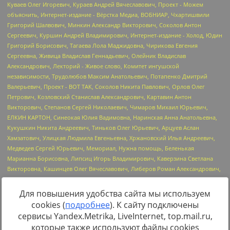
Для повышения удобства сайта мы используем
cookies (
подробнее
). К сайту подключены
Источник:
https://minjust.gov.ru/uploaded/files/reestr-
сервисы Yandex.Metrika, LiveInternet, top.mail.ru,
inostrannyih-agentov-22-03-2024.pdf
данные на
22.03.2024
которые также используют файлы cookies