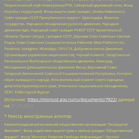
Патриотический клуб-Новокузнецк/РПК, Сибирский державный союз, Фонд
борьбы с коррупцией, Фонд защиты прав граждан, Штабы Навального,
Совет граждан СССР Прикубанского округа г. Краснодара, Мужское
государство, Народное объединение русского движения, Народное
движение Адат, Народный совет граждан РСФСР СССР Архангельской
области, Проект Штурм, Граждане СССР, Держава Союз Советских Светлых
Родов, Совет Советских Социалистических Районов, Meta Platforms Inc,
Facebook, Instagram, WhatsApp, СИЧ-С14, Добровольческое Движение
Организации украинских националистов, Черный Комитет, Татарстанское
Региональное Всетатарское общественное движение, Невоград,
Молодежное Демократическое Движение Весна, Верховный Совет
Татарской Автономной Советской Социалистической Республики, Конгресс
ойрат-калмыцкого народа, Исполнительный комитет совета народных
депутатов Красноярского края, Этническое национальное объединение,
ЛГБТ, Я.МЫ Сергей Фургал
Источник:
https://minjust.gov.ru/ru/documents/7822/
данные
на
03.05.2024
* Реестр иностранных агентов:
Калининградская региональная общественная организация "Экозащита!-Женсовет", Фонд содействия защите прав и свобод граждан "Общественный вердикт", Фонд "Институт Развития Свободы Информации", Частное учреждение "Информационное агентство МЕМО. РУ", Региональная общественная организация "Общественная комиссия по сохранению наследия академика Сахарова", Фонд поддержки свободы прессы, Санкт-Петербургская общественная правозащитная организация "Гражданский контроль", Межрегиональная общественная организация "Информационно-просветительский центр "Мемориал", Региональный Фонд "Центр Защиты Прав Средств Массовой Информации", с 05.12.2023 Фонд "Центр Защиты Прав Средств массовой информации", Региональная общественная благотворительная организация помощи беженцам и мигрантам "Гражданское содействие", Негосударственное образовательное учреждение дополнительного профессионального образования (повышение квалификации) специалистов "АКАДЕМИЯ ПО ПРАВАМ ЧЕЛОВЕКА", Свердловская региональная общественная организация "Сутяжник", Автономная некоммерческая организация "Центр независимых социологических исследований", Союз общественных объединений "Российский исследовательский центр по правам человека", Региональное общественное учреждение научно-информационный центр "МЕМОРИАЛ", Некоммерческая организация "Фонд защиты гласности", Автономная некоммерческая организация "Институт прав человека", Городская общественная организация "Екатеринбургское общество "МЕМОРИАЛ", Городская общественная организация "Рязанское историко-просветительское и правозащитное общество "Мемориал" (Рязанский Мемориал), Челябинский региональный орган общественной самодеятельности – женское общественное объединение "Женщины Евразии", Челябинский региональный орган общественной самодеятельности "Уральская правозащитная группа", Фонд содействия защите здоровья и социальной справедливости имени Андрея Рылькова, Автономная Некоммерческая Организация "Аналитический Центр Юрия Левады", Автономная некоммерческая организация социальной поддержки населения "Проект Апрель", Региональная общественная организация помощи женщинам и детям, находящимся в кризисной ситуации "Информационно-методический центр "Анна", Фонд содействия развитию массовых коммуникаций и правовому просвещению "Так-так-Так", Фонд содействия устойчивому развитию "Серебряная тайга", Свердловский региональный общественный фонд социальных проектов "Новое время", "Idel.Реалии", Кавказ.Реалии, Крым.Реалии, Телеканал Настоящее Время, Татаро-башкирская служба Радио Свобода (Azatliq Radiosi), Радио Свободная Европа/Радио Свобода (PCE/PC), "Сибирь.Реалии", "Фактограф", Благотворительный фонд помощи осужденным и их семьям, Автономная некоммерческая организация "Институт глобализации и социальных движений", Фонд "В защиту прав заключенных", Частное учреждение "Центр поддержки и содействия развитию средств массовой информации", Пензенский региональный общественный благотворительный фонд "Гражданский союз", "Север.Реалии", Некоммерческая организация Фонд "Правовая инициатива", Общество с ограниченной ответственностью "Радио Свободная Европа/Радио Свобода", Чешское информационное агентство "MEDIUM-ORIENT", Красноярская региональная общественная организация "Мы против СПИДа", Камалягин Денис Николаевич, Маркелов Сергей Евгеньевич, Пономарев Лев Александрович, Савицкая Людмила Алексеевна, Автономная некоммерческая организация "Центр по работе с проблемой насилия "НАСИЛИЮ.НЕТ", Межрегиональный профессиональный союз работников здравоохранения "Альянс врачей", Юридическое лицо, зарегистрированное в Латвийской Республике, SIA "Medusa Project" (регистрационный номер 40103797863, дата регистрации 10.06.2014), Некоммерческая организация "Фонд по борьбе с коррупцией", Автономная некоммерческая организация "Институт права и публичной политики", Баданин Роман Сергеевич, Гликин Максим Александрович, Железнова Мария Михайловна, Лукьянова Юлия Сергеевна, Маетная Елизавета Витальевна, Маняхин Петр Борисович, Чуракова Ольга Владимировна, Ярош Юлия Петровна, Юридическое лицо "The Insider SIA", зарегистрированное в Риге, Латвийская Республика (дата регистрации 26.06.2015), являющееся администратором доменного имени интернет-издания "The Insider SIA", https://theins.ru, Постернак Алексей Евгеньевич, Рубин Михаил Аркадьевич, Анин Роман Александрович, Юридическое лицо Istories fonds, зарегистрированное в Латвийской Республике (регистрационный номер 50008295751, дата регистрации 24.02.2020), Великовский Дмитрий Александрович, Долинина Ирина Николаевна, Мароховская Алеся Алексеевна, Шлейнов Роман Юрьевич, Шмагун Олеся Валентиновна, Общество с ограниченной ответственностью "Альтаир 2021", Общество с ограниченной ответственностью "Вега 2021", Общество с ограниченной ответственностью "Главный редактор 2021", Общество с ограниченной ответственностью "Ромашки монолит", Важенков Артем Валерьевич, Ивановская областная общественная организация "Центр гендерных исследований", Гурман Юрий Альбертович, Медиапроект "ОВД-Инфо", Егоров Владимир Владимирович, Жилинский Владимир Александрович, Общество с ограниченной ответственностью "ЗП", Иванова София Юрьевна, Карезина Инна Павловна, Кильтау Екатерина Викторовна, Петров Алексей Викторович, Пискунов Сергей Евгеньевич, Смирнов Сергей Сергеевич, Тихонов Михаил Сергеевич, Общество с ограниченной ответственностью "ЖУРНАЛИСТ-ИНОСТРАННЫЙ АГЕНТ", Арапова Галина Юрьевна, Вольтская Татьяна Анатольевна, Американская компания "Mason G.E.S. Anonymous Foundation" (США), являющаяся владельцем интернет-издания https://mnews.world/, Компания "Stichting Bellingcat", зарегистрированная в Нидерландах (дата регистрации 11.07.2018), Захаров Андрей Вячеславович, Клепиковская Екатерина Дмитриевна, Общество с ограниченной ответственностью "МЕМО", Перл Роман Александрович, Симонов Евгений Алексеевич, Соловьева Елена Анатольевна, Сотников Даниил Владимирович, Сурначева Елизавета Дмитриевна, Автономная некоммерческая организация по защите прав человека и информированию населения "Якутия – Наше Мнение", Общество с ограниченной ответственностью "Москоу диджитал медиа", с 26.01.2023 Общество с ограниченной ответственностью "Чайка Белые сады", Ветошкина Валерия Валерьевна, Заговора Максим Александрович, Межрегиональное общественное движение "Российская ЛГБТ - сеть", Оленичев Максим Владимирович, Павлов Иван Юрьевич, Скворцова Елена Сергеевна, Общество с ограниченной ответственностью "Как бы инагент", Кочетков Игорь Викторович, Общество с ограниченной ответственностью "Честные выборы", Еланчик Олег Александрович, Общество с ограниченной ответственностью "Нобелевский призыв", Гималова Регина Эмилевна, Григорьев Андрей Валерьевич, Григорьева Алина Александровна, Ассоциация по содействию защите прав призывников, альтернативнослужащих и военнослужащих "Правозащитная группа "Гражданин.Армия.Право", Хисамова Регина Фаритовна, Автономная некоммерческая организация по реализации социально-правовых программ "Лилит", Дальневосточное общественное движение "Маяк", Санкт-Петербургская ЛГБТ-инициативная группа "Выход", Инициативная группа ЛГБТ+ "Реверс", Алексеев Андрей Викторович, Бекбулатова Таисия Львовна, Беляев Иван Михайлович, Владыкина Елена Сергеевна, Гельман Марат Александрович, Никульшина Вероника Юрьевна, Толоконникова Надежда Андреевна, Шендерович Виктор Анатольевич, Общество с ограниченной ответственностью "Данное сообщение", Общество с ограниченной ответственностью Издательский дом "Новая глава", Айнбиндер Александра Александровна, Московский комьюнити-центр для ЛГБТ+инициатив, Благотворительный фонд развития филантропии, Deutsche Welle (Германия, Kurt-Schumacher-Strasse 3, 53113 Bonn), Борзунова Мария Михайловна, Воробьев Виктор Викторович, Голубева Анна Львовна, Константинова Алла Михайловна, Малкова Ирина Владимировна, Мурадов Мурад Абдулгалимович, Осетинская Елизавета Николаевна, Понасенков Евгений Николаевич, Ганапольский Матвей Юрьевич, Киселев Евгений Алексеевич, Борухович Ирина Григорьевна, Дремин Иван Тимофеевич, Дубровский Дмитрий Викторович, Красноярская региональная общественная организация поддержки и развития альтернативных образовательных технологий и межкультурных коммуникаций "ИНТЕРРА", Маяковская Екатерина Алексеевна, Фейгин Марк Захарович, Филимонов Андрей Викторович, Дзугкоева Регина Николаевна, Доброхотов Роман Александрович, Дудь Юрий Александрович, Елкин Сергей Владимирович, Кругликов Кирилл Игоревич, Сабунаева Мария Леонидовна, Семенов Алексей Владимирович, Шаинян Карен Багратович, Шульман Екатерина Михайловна, Асафьев Артур Валерьевич, Вахштайн Виктор Семенович, Венедиктов Алексей Алексеевич, Лушникова Екатерина Евгеньевна, Волков Леонид Михайлович, Невзоров Александр Глебович, Пархоменко Сергей Борисович, Сироткин Ярослав Николаевич, Кара-Мурза Владимир Владимирович, Баранова Наталья Владимировна, Гозман Леонид Яковлевич, Кагарлицкий Борис Юльевич, Климарев Михаил Валерьевич, Милов Владимир Станиславович, Автономная некоммерческая организация Краснодарский центр современного искусства "Типография", Моргенштерн Алишер Тагирович, Соболь Любовь Эдуардовна, Общество с ограниченной ответственностью "ЛИЗА НОРМ", Каспаров Гарри Кимович, Ходорковский Михаил Борисович, Общество с ограниченной ответственностью "Апрельские тезисы", Данилович Ирина Брониславовна, Кашин Олег Владимирович, Петров Николай Владимирович, Пивоваров Алексей Владимирович, Соколов Михаил Владимирович, Цветкова Юлия Владимировна, Чичваркин Евгений Александрович, Комитет против пыток/Команда против пыток, Общество с ограниченной ответственностью "Первый научный", Общество с ограниченной ответственностью "Вертолет и ко", Белоцерковская Вероника Борисовна, Кац Максим Евгеньевич, Лазарева Татьяна Юрьевна, Шаведдинов Руслан Табризович, Яшин Илья Валерьевич, Общество с ограниченной ответственностью "Иноагент ААВ", Алешковский Дмитрий Петрович, Альбац Евгения Марковна, Быков Дмитрий Львович, Галямина Юлия Евгеньевна, Лойко Сергей Леонидович, Мартынов Кирилл Константинович, Медведев Сергей Александрович, Крашенинников Федор Геннадиевич, Гордеева Катерина Вл