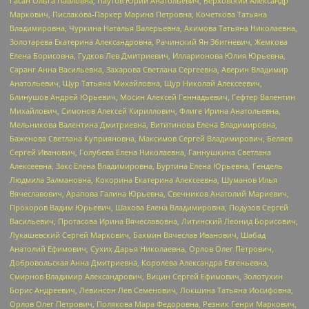
Гасан Ольга Павловна, Паутов Юрий Анатольевич, Верховский Александр
Маркович, Пислакова-Паркер Марина Петровна, Кочеткова Татьяна
Владимировна, Чуркина Наталья Валерьевна, Акимова Татьяна Николаевна,
Золотарева Екатерина Александровна, Рачинский Ян Збигневич, Жемкова
Елена Борисовна, Гудков Лев Дмитриевич, Илларионова Юлия Юрьевна,
Саранг Анна Васильевна, Захарова Светлана Сергеевна, Аверин Владимир
Анатольевич, Щур Татьяна Михайловна, Щур Николай Алексеевич,
Блинушов Андрей Юрьевич, Мосин Алексей Геннадьевич, Гефтер Валентин
Михайлович, Симонов Алексей Кириллович, Флиге Ирина Анатольевна,
Мельникова Валентина Дмитриевна, Вититинова Елена Владимировна,
Баженова Светлана Куприяновна, Максимов Сергей Владимирович, Беляев
Сергей Иванович, Голубева Елена Николаевна, Ганнушкина Светлана
Алексеевна, Закс Елена Владимировна, Буртина Елена Юрьевна, Гендель
Людмила Залмановна, Кокорина Екатерина Алексеевна, Шуманов Илья
Вячеславович, Арапова Галина Юрьевна, Свечников Анатолий Мариевич,
Прохоров Вадим Юрьевич, Шахова Елена Владимировна, Подузов Сергей
Васильевич, Протасова Ирина Вячеславовна, Литинский Леонид Борисович,
Лукашевский Сергей Маркович, Бахмин Вячеслав Иванович, Шабад
Анатолий Ефимович, Сухих Дарья Николаевна, Орлов Олег Петрович,
Добровольская Анна Дмитриевна, Королева Александра Евгеньевна,
Смирнов Владимир Александрович, Вицин Сергей Ефимович, Золотухин
Борис Андреевич, Левинсон Лев Семенович, Локшина Татьяна Иосифовна,
Орлов Олег Петрович, Полякова Мара Федоровна, Резник Генри Маркович,