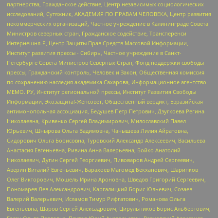
партнерства, Гражданское действие, Центр независимых социологических
исследований, Сутяжник, АКАДЕМИЯ ПО ПРАВАМ ЧЕЛОВЕКА, Центр развития
некоммерческих организаций, Частное учреждение в Калининграде Совета
Министров северных стран, Гражданское содействие, Трансперенси
Интернешнл-Р, Центр Защиты Прав Средств Массовой Информации,
Институт развития прессы - Сибирь, Частное учреждение в Санкт-
Петербурге Совета Министров Северных Стран, Фонд поддержки свободы
прессы, Гражданский контроль, Человек и Закон, Общественная комиссия
по сохранению наследия академика Сахарова, Информационное агентство
МЕМО. РУ, Институт региональной прессы, Институт Развития Свободы
Информации, Экозащита!-Женсовет, Общественный вердикт, Евразийская
антимонопольная ассоциация, Бедушев Петр Петрович, Дзугкоева Регина
Николаевна, Кривенко Сергей Владимирович, Милославский Павел
Юрьевич, Шнырова Ольга Вадимовна, Чанышева Лилия Айратовна,
Сидорович Ольга Борисовна, Туровский Александр Алексеевич, Васильева
Анастасия Евгеньевна, Ривина Анна Валерьевна, Бойко Анатолий
Николаевич, Дугин Сергей Георгиевич, Пивоваров Андрей Сергеевич,
Аверин Виталий Евгеньевич, Барахоев Магомед Бекханович, Шарипков
Олег Викторович, Мошель Ирина Ароновна, Шведов Григорий Сергеевич,
Пономарев Лев Александрович, Каргалицкий Борис Юльевич, Созаев
Валерий Валерьевич, Исламов Тимур Рифгатович, Романова Ольга
Евгеньевна, Щаров Сергей Алексадрович, Цирульников Борис Альбертович,