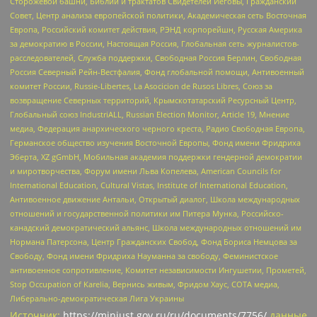
Сторожевой башни, Библии и трактатов Свидетелей Иеговы, Гражданский
Совет, Центр анализа европейской политики, Академическая сеть Восточная
Европа, Российский комитет действия, РЭНД корпорейшн, Русская Америка
за демократию в России, Настоящая Россия, Глобальная сеть журналистов-
расследователей, Служба поддержки, Свободная Россия Берлин, Свободная
Россия Северный Рейн-Вестфалия, Фонд глобальной помощи, Антивоенный
комитет России, Russie-Libertes, La Asocicion de Rusos Libres, Союз за
возвращение Северных территорий, Крымскотатарский Ресурсный Центр,
Глобальный союз IndustriALL, Russian Election Monitor, Article 19, Мнение
медиа, Федерация анархического черного креста, Радио Свободная Европа,
Германское общество изучения Восточной Европы, Фонд имени Фридриха
Эберта, XZ gGmbH, Мобильная академия поддержки гендерной демократии
и миротворчества, Форум имени Льва Копелева, American Councils for
International Education, Cultural Vistas, Institute of International Education,
Антивоенное движение Антальи, Открытый диалог, Школа международных
отношений и государственной политики им Питера Мунка, Российско-
канадский демократический альянс, Школа международных отношений им
Нормана Патерсона, Центр Гражданских Свобод, Фонд Бориса Немцова за
Свободу, Фонд имени Фридриха Науманна за свободу, Феминистское
антивоенное сопротивление, Комитет независимости Ингушетии, Прометей,
Stop Occupation of Karelia, Вернись живым, Фридом Хаус, СОТА медиа,
Либерально-демократическая Лига Украины
Источник:
https://minjust.gov.ru/ru/documents/7756/
данные