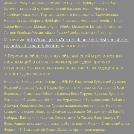
джамаат, Мусульманская религиозная группа п. Кушкуль г. Оренбург,
Крымско-татарский добровольческий батальон имени Номана
Челебиджихана, Азов, Партия исламского возрождения Таджикистана,
Народная самооборона, Дуббайский джамаат, московская ячейка, Батал-
Хаджи Белхороев, Маньяки Культ Убийц, Молодёжь Которая Улыбается,
Легион Свобода России, Айдар, Русский добровольческий корпус
Источник:
http://nac.gov.ru/terroristicheskie-i-ekstremistskie-
organizacii-i-materialy.html
данные на
16.11.2023
* Перечень общественных объединений и религиозных
организаций в отношении которых судом принято
вступившее в законную силу решение о ликвидации или
запрете деятельности:
Национал-большевистская партия, ВЕК РА, Рада земли Кубанской Духовно
Родовой Державы Русь, Община Духовного Управления Асгардской Веси
Беловодья, Славянская Община Капища Веды Перуна, Мужская Духовная
Семинария Староверов-Инглингов, Нурджулар, К Богодержавию, Таблиги
Джамаат, Свидетели Иеговы, Русское национальное единство, Национал-
социалистическое общество, Джамаат мувахидов, Объединенный Вилайат
Кабарды, Балкарии и Карачая, Союз славян, Ат-Такфир Валь-Хиджра, Пит
Буль, Национал-социалистическая рабочая партия России, Славянский союз,
Формат-18, Благородный Орден Дьявола, Армия воли народа,