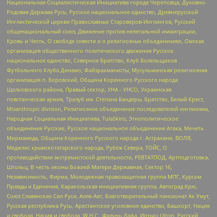
Национальная Социалистическая Инициатива города Череповца, Духовно-
Родовая Держава Русь, Русское национальное единство, Древнерусской
Инглистической церкви Православных Староверов-Инглингов, Русский
общенациональный союз, Движение против нелегальной иммиграции,
Кровь и Честь, О свободе совести и о религиозных объединениях, Омская
организация общественного политического движения Русское
национальное единство, Северное Братство, Клуб Болельщиков
Футбольного Клуба Динамо, Файзрахманисты, Мусульманская религиозная
организация п. Боровский, Община Коренного Русского народа
Щелковского района, Правый сектор, УНА - УНСО, Украинская
повстанческая армия, Тризуб им. Степана Бандеры, Братство, Белый Крест,
Misanthropic division, Религиозное объединение последователей инглиизма,
Народная Социальная Инициатива, TulaSkins, Этнополитическое
объединение Русские, Русское национальное объединение Атака, Мечеть
Мирмамеда, Община Коренного Русского народа г. Астрахани, ВОЛЯ,
Меджлис крымскотатарского народа, Рубеж Севера, ТОЙС, О
противодействии экстремистской деятельности, РЕВТАТПОД, Артподготовка,
Штольц, В честь иконы Божией Матери Державная, Сектор 16,
Независимость, Фирма, Молодежная правозащитная группа МПГ, Курсом
Правды и Единения, Каракольская инициативная группа, Автоград Крю,
Союз Славянских Сил Руси, Алля-Аят, Благотворительный пансионат Ак Умут,
Русская республика Русь, Арестантское уголовное единство, Башкорт, Нация
и свобода, Нация и свобода, W.H.С., Фалунь Дафа, Иртыш Ultras, Русский