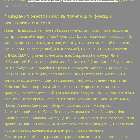
на
13.05.2024
* Сведения реестра НКО, выполняющих функции
иностранного агента:
Лилит, Правозащитная группа Гражданин.Армия.Право, Нижегородский
центр немецкой и европейской культуры, Центр гендерных исследований,
Фонд защиты прав граждан Штаб, Институт права и публичной политики,
Фонд борьбы с коррупцией, Альянс врачей, НАСИЛИЮ.НЕТ, Мы против
СПИДа, СВЕЧА, Гуманитарное действие, Открытый Петербург, Лига
Избирателей, Правовая инициатива, Гражданский Союз, Хасдей Ерушалаим,
Центр поддержки и содействия развитию средств массовой информации,
Горячая Линия, В защиту прав заключенных, Институт глобализации и
социальных движений, Центр социально-информационных инициатив
Действие, Благотворительный фонд охраны здоровья и защиты прав
граждан, Благотворительный фонд помощи осужденным и их семьям, Фонд
Тольятти, Новое время, Серебряная тайга, Так-Так-Так, Сова, центр Анна,
Проект Апрель, Самарская губерния, Эра здоровья, Мемориал,
Аналитический Центр Юрия Левады, Издательство Парк Гагарина, Фонд
имени Андрея Рылькова, Сфера, Центр СИБАЛЬТ, Уральская правозащитная
группа, Женщины Евразии, Институт прав человека, Фонд защиты гласности,
Российский исследовательский центр по правам человека,
Дальневосточный центр развития гражданских инициатив и социального