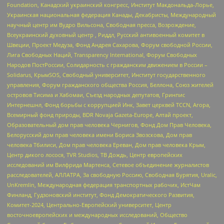
Foundation, Канадский украинский конгресс, Институт Макдональда-Лорье,
Украинская национальная федерация Канады, Декабристы, Международный
научный центр им Вудро Вильсона, Свободная пресса, Возрождение,
Всеукраинский духовный центр , Риддл, Русский антивоенный комитет в
Швеции, Проект Медуза, Фонд Андрея Сахарова, Форум свободной России,
Лига Свободных Наций, Transparеncy International, Форум Свободных
Народов ПостРоссии, Солидарность с гражданским движением в России –
Solidarus, КрымSOS, Свободный университет, Институт государственного
управления, Форум гражданского общества Россия, Беллона, Союз жителей
островов Тисима и Хабомаи, Съезд народных депутатов, Гринпис
Интернешнл, Фонд борьбы с коррупцией Инк, Завет церквей TCCN, Агора,
Всемирный фонд природы, BDR Novaja Gazeta-Europe, Алтай проект,
Образовательный дом прав человека Чернигов, Фонд Дом Прав Человека,
Белорусский дом прав человека имени Бориса Звозскова, Дом прав
человека Тбилиси, Дом прав человека Ереван, Дом прав человека Крым,
Центр дикого лосося, TVR Studios, ТВ Дождь, Центр европейских
исследований им Вилфрида Мартенса, Сетевое объединение журналистов
расследователей, АЛЛАТРА, За свободную Россию, Свободная Бурятия, Uralic,
UnKremlin, Международная федерация транспортных рабочих, ИстЧам
Финланд, Гудзоновский институт, Фонд Демократического Развития,
Комитет-2024, Центрально-Европейский университет, Центр
восточноевропейских и международных исследований, Общество