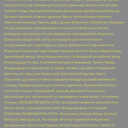
Свободная Россия, Всемирный конгресс украинцев, Атлантический совет,
Человек в беде, Европейский фонд за демократию, Джеймстаунский фонд,
Прожект Хармони, Родники дракона, Врачи против насильственного
извлечения органов, Фалунь Дафа, Друзья Фалуньгун, Фалуньгун, Коалиция
по расследованию преследования в отношении Фалуньгун в Китае,
Всемирная организация по расследованию преследований Фалуньгун,
Пражский гражданский центр, Ассоциация школ политических
исследований при Совете Европы, Центр либеральной современности,
Форум русскоязычных европейцев, Немецко-русский обмен, Бард колледж,
Европейский выбор, Фонд Ходорковского, Оксфордский российский фонд,
Фонд Будущее России, Компания свободы информации, Проект Медиа,
Международное партнерство за права человека, Духовное Управление
Евангельских Христиан Украинской Христианской Церкви, Новое
Поколение, Духовное Учебное Заведение Международный Библейский
Колледж, Международное христианское движение, Всемирный Институт
Саентологических Предприятий, Церковь Духовной Технологии,
Европейская сеть организаций по наблюдению за выборами, Республика
Польша, СВОБОДНЫЙ ИДЕЛЬ-УРАЛ, Ассоциация развития журналистики,
IStories fonds, Королевский Институт Международных Отношений,
КРИМСЬКА ПРАВОЗАХИСНА ГРУПА, Фонд имени Генриха Бёлля, Stichting
Bellingcat, Bellingcat Ltd, The Insider, Институт правовой инициативы
Центральной и Восточной Европы, Фонд Открытой Эстонии, Calvert 22