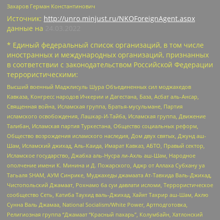
Захаров Герман Константинович
Источник:
http://unro.minjust.ru/NKOForeignAgent.aspx
данные на
24.03.2022
* Единый федеральный список организаций, в том числе
иностранных и международных организаций, признанных
в соответствии с законодательством Российской Федерации
террористическими:
Высший военный Маджлисуль Шура Объединенных сил моджахедов
Кавказа, Конгресс народов Ичкерии и Дагестана, База, Асбат аль-Ансар,
Священная война, Исламская группа, Братья-мусульмане, Партия
исламского освобождения, Лашкар-И-Тайба, Исламская группа, Движение
Талибан, Исламская партия Туркестана, Общество социальных реформ,
Общество возрождения исламского наследия, Дом двух святых, Джунд аш-
Шам, Исламский джихад, Аль-Каида, Имарат Кавказ, АБТО, Правый сектор,
Исламское государство, Джабха аль-Нусра ли-Ахль аш-Шам, Народное
ополчение имени К. Минина и Д. Пожарского, Аджр от Аллаха Субхану уа
Тагьаля SHAM, АУМ Синрике, Муджахеды джамаата Ат-Тавхида Валь-Джихад,
Чистопольский Джамаат, Рохнамо ба суи давлати исломи, Террористическое
сообщество Сеть, Катиба Таухид валь-Джихад, Хайят Тахрир аш-Шам, Ахлю
Сунна Валь Джамаа, National Socialism/White Power, Артподготовка,
Религиозная группа “Джамаат “Красный пахарь”, Колумбайн, Хатлонский