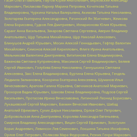
Гасан Ольга Павловна, Паутов Юрий Анатольевич, Верховский Александр
Маркович, Пислакова-Паркер Марина Петровна, Кочеткова Татьяна
Владимировна, Чуркина Наталья Валерьевна, Акимова Татьяна Николаевна,
Золотарева Екатерина Александровна, Рачинский Ян Збигневич, Жемкова
Елена Борисовна, Гудков Лев Дмитриевич, Илларионова Юлия Юрьевна,
Саранг Анна Васильевна, Захарова Светлана Сергеевна, Аверин Владимир
Анатольевич, Щур Татьяна Михайловна, Щур Николай Алексеевич,
Блинушов Андрей Юрьевич, Мосин Алексей Геннадьевич, Гефтер Валентин
Михайлович, Симонов Алексей Кириллович, Флиге Ирина Анатольевна,
Мельникова Валентина Дмитриевна, Вититинова Елена Владимировна,
Баженова Светлана Куприяновна, Максимов Сергей Владимирович, Беляев
Сергей Иванович, Голубева Елена Николаевна, Ганнушкина Светлана
Алексеевна, Закс Елена Владимировна, Буртина Елена Юрьевна, Гендель
Людмила Залмановна, Кокорина Екатерина Алексеевна, Шуманов Илья
Вячеславович, Арапова Галина Юрьевна, Свечников Анатолий Мариевич,
Прохоров Вадим Юрьевич, Шахова Елена Владимировна, Подузов Сергей
Васильевич, Протасова Ирина Вячеславовна, Литинский Леонид Борисович,
Лукашевский Сергей Маркович, Бахмин Вячеслав Иванович, Шабад
Анатолий Ефимович, Сухих Дарья Николаевна, Орлов Олег Петрович,
Добровольская Анна Дмитриевна, Королева Александра Евгеньевна,
Смирнов Владимир Александрович, Вицин Сергей Ефимович, Золотухин
Борис Андреевич, Левинсон Лев Семенович, Локшина Татьяна Иосифовна,
Орлов Олег Петрович, Полякова Мара Федоровна, Резник Генри Маркович,