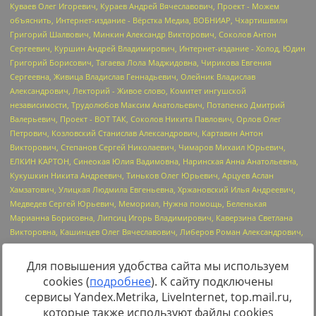
Для повышения удобства сайта мы используем
cookies (
подробнее
). К сайту подключены
Источник:
https://minjust.gov.ru/uploaded/files/reestr-
сервисы Yandex.Metrika, LiveInternet, top.mail.ru,
inostrannyih-agentov-22-03-2024.pdf
данные на
22.03.2024
которые также используют файлы cookies