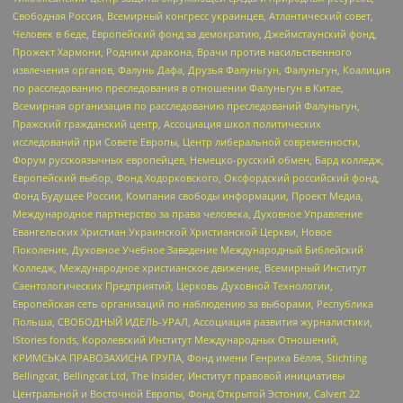
Свободная Россия, Всемирный конгресс украинцев, Атлантический совет,
Человек в беде, Европейский фонд за демократию, Джеймстаунский фонд,
Прожект Хармони, Родники дракона, Врачи против насильственного
извлечения органов, Фалунь Дафа, Друзья Фалуньгун, Фалуньгун, Коалиция
по расследованию преследования в отношении Фалуньгун в Китае,
Всемирная организация по расследованию преследований Фалуньгун,
Пражский гражданский центр, Ассоциация школ политических
исследований при Совете Европы, Центр либеральной современности,
Форум русскоязычных европейцев, Немецко-русский обмен, Бард колледж,
Европейский выбор, Фонд Ходорковского, Оксфордский российский фонд,
Фонд Будущее России, Компания свободы информации, Проект Медиа,
Международное партнерство за права человека, Духовное Управление
Евангельских Христиан Украинской Христианской Церкви, Новое
Поколение, Духовное Учебное Заведение Международный Библейский
Колледж, Международное христианское движение, Всемирный Институт
Саентологических Предприятий, Церковь Духовной Технологии,
Европейская сеть организаций по наблюдению за выборами, Республика
Польша, СВОБОДНЫЙ ИДЕЛЬ-УРАЛ, Ассоциация развития журналистики,
IStories fonds, Королевский Институт Международных Отношений,
КРИМСЬКА ПРАВОЗАХИСНА ГРУПА, Фонд имени Генриха Бёлля, Stichting
Bellingcat, Bellingcat Ltd, The Insider, Институт правовой инициативы
Центральной и Восточной Европы, Фонд Открытой Эстонии, Calvert 22