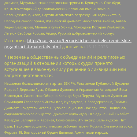
джамаат, Мусульманская религиозная группа п. Кушкуль г. Оренбург,
Крымско-татарский добровольческий батальон имени Номана
Челебиджихана, Азов, Партия исламского возрождения Таджикистана,
Народная самооборона, Дуббайский джамаат, московская ячейка, Батал-
Хаджи Белхороев, Маньяки Культ Убийц, Молодёжь Которая Улыбается,
Легион Свобода России, Айдар, Русский добровольческий корпус
Источник:
http://nac.gov.ru/terroristicheskie-i-ekstremistskie-
organizacii-i-materialy.html
данные на
16.11.2023
* Перечень общественных объединений и религиозных
организаций в отношении которых судом принято
вступившее в законную силу решение о ликвидации или
запрете деятельности:
Национал-большевистская партия, ВЕК РА, Рада земли Кубанской Духовно
Родовой Державы Русь, Община Духовного Управления Асгардской Веси
Беловодья, Славянская Община Капища Веды Перуна, Мужская Духовная
Семинария Староверов-Инглингов, Нурджулар, К Богодержавию, Таблиги
Джамаат, Свидетели Иеговы, Русское национальное единство, Национал-
социалистическое общество, Джамаат мувахидов, Объединенный Вилайат
Кабарды, Балкарии и Карачая, Союз славян, Ат-Такфир Валь-Хиджра, Пит
Буль, Национал-социалистическая рабочая партия России, Славянский союз,
Формат-18, Благородный Орден Дьявола, Армия воли народа,