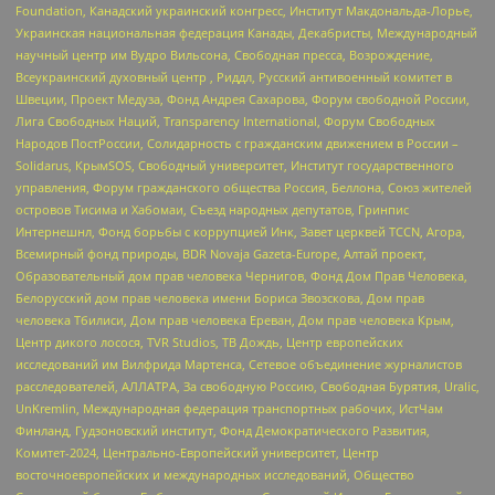
Foundation, Канадский украинский конгресс, Институт Макдональда-Лорье,
Украинская национальная федерация Канады, Декабристы, Международный
научный центр им Вудро Вильсона, Свободная пресса, Возрождение,
Всеукраинский духовный центр , Риддл, Русский антивоенный комитет в
Швеции, Проект Медуза, Фонд Андрея Сахарова, Форум свободной России,
Лига Свободных Наций, Transparеncy International, Форум Свободных
Народов ПостРоссии, Солидарность с гражданским движением в России –
Solidarus, КрымSOS, Свободный университет, Институт государственного
управления, Форум гражданского общества Россия, Беллона, Союз жителей
островов Тисима и Хабомаи, Съезд народных депутатов, Гринпис
Интернешнл, Фонд борьбы с коррупцией Инк, Завет церквей TCCN, Агора,
Всемирный фонд природы, BDR Novaja Gazeta-Europe, Алтай проект,
Образовательный дом прав человека Чернигов, Фонд Дом Прав Человека,
Белорусский дом прав человека имени Бориса Звозскова, Дом прав
человека Тбилиси, Дом прав человека Ереван, Дом прав человека Крым,
Центр дикого лосося, TVR Studios, ТВ Дождь, Центр европейских
исследований им Вилфрида Мартенса, Сетевое объединение журналистов
расследователей, АЛЛАТРА, За свободную Россию, Свободная Бурятия, Uralic,
UnKremlin, Международная федерация транспортных рабочих, ИстЧам
Финланд, Гудзоновский институт, Фонд Демократического Развития,
Комитет-2024, Центрально-Европейский университет, Центр
восточноевропейских и международных исследований, Общество