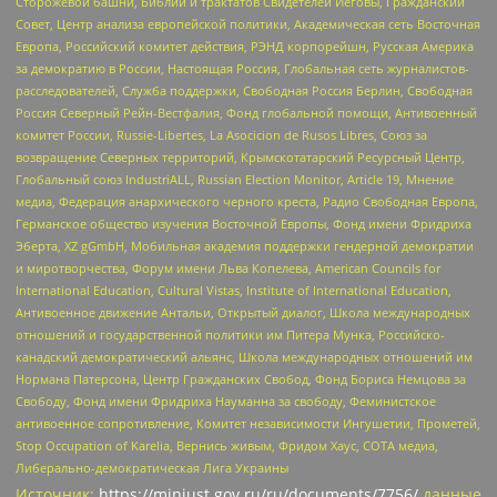
Сторожевой башни, Библии и трактатов Свидетелей Иеговы, Гражданский
Совет, Центр анализа европейской политики, Академическая сеть Восточная
Европа, Российский комитет действия, РЭНД корпорейшн, Русская Америка
за демократию в России, Настоящая Россия, Глобальная сеть журналистов-
расследователей, Служба поддержки, Свободная Россия Берлин, Свободная
Россия Северный Рейн-Вестфалия, Фонд глобальной помощи, Антивоенный
комитет России, Russie-Libertes, La Asocicion de Rusos Libres, Союз за
возвращение Северных территорий, Крымскотатарский Ресурсный Центр,
Глобальный союз IndustriALL, Russian Election Monitor, Article 19, Мнение
медиа, Федерация анархического черного креста, Радио Свободная Европа,
Германское общество изучения Восточной Европы, Фонд имени Фридриха
Эберта, XZ gGmbH, Мобильная академия поддержки гендерной демократии
и миротворчества, Форум имени Льва Копелева, American Councils for
International Education, Cultural Vistas, Institute of International Education,
Антивоенное движение Антальи, Открытый диалог, Школа международных
отношений и государственной политики им Питера Мунка, Российско-
канадский демократический альянс, Школа международных отношений им
Нормана Патерсона, Центр Гражданских Свобод, Фонд Бориса Немцова за
Свободу, Фонд имени Фридриха Науманна за свободу, Феминистское
антивоенное сопротивление, Комитет независимости Ингушетии, Прометей,
Stop Occupation of Karelia, Вернись живым, Фридом Хаус, СОТА медиа,
Либерально-демократическая Лига Украины
Источник:
https://minjust.gov.ru/ru/documents/7756/
данные