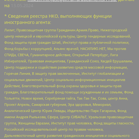
на
13.05.2024
* Сведения реестра НКО, выполняющих функции
иностранного агента:
Лилит, Правозащитная группа Гражданин.Армия.Право, Нижегородский
центр немецкой и европейской культуры, Центр гендерных исследований,
Фонд защиты прав граждан Штаб, Институт права и публичной политики,
Фонд борьбы с коррупцией, Альянс врачей, НАСИЛИЮ.НЕТ, Мы против
СПИДа, СВЕЧА, Гуманитарное действие, Открытый Петербург, Лига
Избирателей, Правовая инициатива, Гражданский Союз, Хасдей Ерушалаим,
Центр поддержки и содействия развитию средств массовой информации,
Горячая Линия, В защиту прав заключенных, Институт глобализации и
социальных движений, Центр социально-информационных инициатив
Действие, Благотворительный фонд охраны здоровья и защиты прав
граждан, Благотворительный фонд помощи осужденным и их семьям, Фонд
Тольятти, Новое время, Серебряная тайга, Так-Так-Так, Сова, центр Анна,
Проект Апрель, Самарская губерния, Эра здоровья, Мемориал,
Аналитический Центр Юрия Левады, Издательство Парк Гагарина, Фонд
имени Андрея Рылькова, Сфера, Центр СИБАЛЬТ, Уральская правозащитная
группа, Женщины Евразии, Институт прав человека, Фонд защиты гласности,
Российский исследовательский центр по правам человека,
Дальневосточный центр развития гражданских инициатив и социального