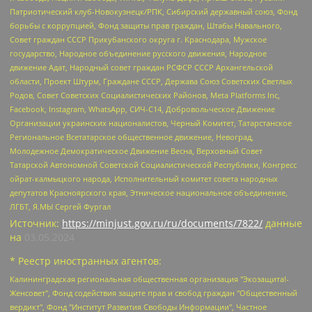
Патриотический клуб-Новокузнецк/РПК, Сибирский державный союз, Фонд
борьбы с коррупцией, Фонд защиты прав граждан, Штабы Навального,
Совет граждан СССР Прикубанского округа г. Краснодара, Мужское
государство, Народное объединение русского движения, Народное
движение Адат, Народный совет граждан РСФСР СССР Архангельской
области, Проект Штурм, Граждане СССР, Держава Союз Советских Светлых
Родов, Совет Советских Социалистических Районов, Meta Platforms Inc,
Facebook, Instagram, WhatsApp, СИЧ-С14, Добровольческое Движение
Организации украинских националистов, Черный Комитет, Татарстанское
Региональное Всетатарское общественное движение, Невоград,
Молодежное Демократическое Движение Весна, Верховный Совет
Татарской Автономной Советской Социалистической Республики, Конгресс
ойрат-калмыцкого народа, Исполнительный комитет совета народных
депутатов Красноярского края, Этническое национальное объединение,
ЛГБТ, Я.МЫ Сергей Фургал
Источник:
https://minjust.gov.ru/ru/documents/7822/
данные
на
03.05.2024
* Реестр иностранных агентов:
Калининградская региональная общественная организация "Экозащита!-Женсовет", Фонд содействия защите прав и свобод граждан "Общественный вердикт", Фонд "Институт Развития Свободы Информации", Частное учреждение "Информационное агентство МЕМО. РУ", Региональная общественная организация "Общественная комиссия по сохранению наследия академика Сахарова", Фонд поддержки свободы прессы, Санкт-Петербургская общественная правозащитная организация "Гражданский контроль", Межрегиональная общественная организация "Информационно-просветительский центр "Мемориал", Региональный Фонд "Центр Защиты Прав Средств Массовой Информации", с 05.12.2023 Фонд "Центр Защиты Прав Средств массовой информации", Региональная общественная благотворительная организация помощи беженцам и мигрантам "Гражданское содействие", Негосударственное образовательное учреждение дополнительного профессионального образования (повышение квалификации) специалистов "АКАДЕМИЯ ПО ПРАВАМ ЧЕЛОВЕКА", Свердловская региональная общественная организация "Сутяжник", Автономная некоммерческая организация "Центр независимых социологических исследований", Союз общественных объединений "Российский исследовательский центр по правам человека", Региональное общественное учреждение научно-информационный центр "МЕМОРИАЛ", Некоммерческая организация "Фонд защиты гласности", Автономная некоммерческая организация "Институт прав человека", Городская общественная организация "Екатеринбургское общество "МЕМОРИАЛ", Городская общественная организация "Рязанское историко-просветительское и правозащитное общество "Мемориал" (Рязанский Мемориал), Челябинский региональный орган общественной самодеятельности – женское общественное объединение "Женщины Евразии", Челябинский региональный орган общественной самодеятельности "Уральская правозащитная группа", Фонд содействия защите здоровья и социальной справедливости имени Андрея Рылькова, Автономная Некоммерческая Организация "Аналитический Центр Юрия Левады", Автономная некоммерческая организация социальной поддержки населения "Проект Апрель", Региональная общественная организация помощи женщинам и детям, находящимся в кризисной ситуации "Информационно-методический центр "Анна", Фонд содействия развитию массовых коммуникаций и правовому просвещению "Так-так-Так", Фонд содействия устойчивому развитию "Серебряная тайга", Свердловский региональный общественный фонд социальных проектов "Новое время", "Idel.Реалии", Кавказ.Реалии, Крым.Реалии, Телеканал Настоящее Время, Татаро-башкирская служба Радио Свобода (Azatliq Radiosi), Радио Свободная Европа/Радио Свобода (PCE/PC), "Сибирь.Реалии", "Фактограф", Благотворительный фонд помощи осужденным и их семьям, Автономная некоммерческая организация "Институт глобализации и социальных движений", Фонд "В защиту прав заключенных", Частное учреждение "Центр поддержки и содействия развитию средств массовой информации", Пензенский региональный общественный благотворительный фонд "Гражданский союз", "Север.Реалии", Некоммерческая организация Фонд "Правовая инициатива", Общество с ограниченной ответственностью "Радио Свободная Европа/Радио Свобода", Чешское информационное агентство "MEDIUM-ORIENT", Красноярская региональная общественная организация "Мы против СПИДа", Камалягин Денис Николаевич, Маркелов Сергей Евгеньевич, Пономарев Лев Александрович, Савицкая Людмила Алексеевна, Автономная некоммерческая организация "Центр по работе с проблемой насилия "НАСИЛИЮ.НЕТ", Межрегиональный профессиональный союз работников здравоохранения "Альянс врачей", Юридическое лицо, зарегистрированное в Латвийской Республике, SIA "Medusa Project" (регистрационный номер 40103797863, дата регистрации 10.06.2014), Некоммерческая организация "Фонд по борьбе с коррупцией", Автономная некоммерческая организация "Институт права и публичной политики", Баданин Роман Сергеевич, Гликин Максим Александрович, Железнова Мария Михайловна, Лукьянова Юлия Сергеевна, Маетная Елизавета Витальевна, Маняхин Петр Борисович, Чуракова Ольга Владимировна, Ярош Юлия Петровна, Юридическое лицо "The Insider SIA", зарегистрированное в Риге, Латвийская Республика (дата регистрации 26.06.2015), являющееся администратором доменного имени интернет-издания "The Insider SIA", https://theins.ru, Постернак Алексей Евгеньевич, Рубин Михаил Аркадьевич, Анин Роман Александрович, Юридическое лицо Istories fonds, зарегистрированное в Латвийской Республике (регистрационный номер 50008295751, дата регистрации 24.02.2020), Великовский Дмитрий Александрович, Долинина Ирина Николаевна, Мароховская Алеся Алексеевна, Шлейнов Роман Юрьевич, Шмагун Олеся Валентиновна, Общество с ограниченной ответственностью "Альтаир 2021", Общество с ограниченной ответственностью "Вега 2021", Общество с ограниченной ответственностью "Главный редактор 2021", Общество с ограниченной ответственностью "Ромашки монолит", Важенков Артем Валерьевич, Ивановская областная общественная организация "Центр гендерных исследований", Гурман Юрий Альбертович, Медиапроект "ОВД-Инфо", Егоров Владимир Владимирович, Жилинский Владимир Александрович, Общество с ограниченной ответственностью "ЗП", Иванова София Юрьевна, Карезина Инна Павловна, Кильтау Екатерина Викторовна, Петров Алексей Викторович, Пискунов Сергей Евгеньевич, Смирнов Сергей Сергеевич, Тихонов Михаил Сергеевич, Общество с ограниченной ответственностью "ЖУРНАЛИСТ-ИНОСТРАННЫЙ АГЕНТ", Арапова Галина Юрьевна, Вольтская Татьяна Анатольевна, Американская компания "Mason G.E.S. Anonymous Foundation" (США), являющаяся владельцем интернет-издания https://mnews.world/, Компания "Stichting Bellingcat", зарегистрированная в Нидерландах (дата регистрации 11.07.2018), Захаров Андрей Вячеславович, Клепиковская Екатерина Дмитриевна, Общество с ограниченной ответственностью "МЕМО", Перл Роман Александрович, Симонов Евгений Алексеевич, Соловьева Елена Анатольевна, Сотников Даниил Владимирович, Сурначева Елизавета Дмитриевна, Автономная некоммерческая организация по защите прав человека и информированию населения "Якутия – Наше Мнение", Общество с ограниченной ответственностью "Москоу диджитал медиа", с 26.01.2023 Общество с ограниченной ответственностью "Чайка Белые сады", Ветошкина Валерия Валерьевна, Заговора Максим Александрович, Межрегиональное общественное движение "Российская ЛГБТ - сеть", Оленичев Максим Владимирович, Павлов Иван Юрьевич, Скворцова Елена Сергеевна, Общество с ограниченной ответственностью "Как бы инагент", Кочетков Игорь Викторович, Общество с ограниченной ответственностью "Честные выборы", Еланчик Олег Александрович, Общество с ограниченной ответственностью "Нобелевский призыв", Гималова Регина Эмилевна, Григорьев Андрей Валерьевич, Григорьева Алина Александровна, Ассоциация по содействию защите прав призывников, альтернативнослужащих и военнослужащих "Правозащитная группа "Гражданин.Армия.Право", Хисамова Регина Фаритовна, Автономная некоммерческая организация по реализации социально-правовых программ "Лилит", Дальневосточное общественное движение "Маяк", Санкт-Петербургская ЛГБТ-инициативная группа "Выход", Инициативная группа ЛГБТ+ "Реверс", Алексеев Андрей Викторович, Бекбулатова Таисия Львовна, Беляев Иван Михайлович, Владыкина Елена Сергеевна, Гельман Марат Александрович, Никульшина Вероника Юрьевна, Толоконникова Надежда Андреевна, Шендерович Виктор Анатольевич, Общество с ограниченной ответственностью "Данное сообщение", Общество с ограниченной ответственностью Издательский дом "Новая глава", Айнбиндер Александра Александровна, Московский комьюнити-центр для ЛГБТ+инициатив, Благотворительный фонд развития филантропии, Deutsche Welle (Германия, Kurt-Schumacher-Strasse 3, 53113 Bonn), Борзунова Мария Михайловна, Воробьев Виктор Викторович, Голубева Анна Львовна, Константинова Алла Михайловна, Малкова Ирина Владимировна, Мурадов Мурад Абдулгалимович, Осетинская Елизавета Николаевна, Понасенков Евгений Николаевич, Ганапольский Матвей Юрьевич, Киселев Евгений Алексеевич, Борухович Ирина Григорьевна, Дремин Иван Тимофеевич, Дубровский Дмитрий Викторович, Красноярская региональная общественная организация поддержки и развития альтернативных образовательных технологий и межкультурных коммуникаций "ИНТЕРРА", Маяковская Екатерина Алексеевна, Фейгин Марк Захарович, Филимонов Андрей Викторович, Дзугкоева Регина Николаевна, Доброхотов Роман Александрович, Дудь Юрий Александрович, Елкин Сергей Владимирович, Кругликов Кирилл Игоревич, Сабунаева Мария Леонидовна, Семенов Алексей Владимирович, Шаинян Карен Багратович, Шульман Екатерина Михайловна, Асафьев Артур Валерьевич, Вахштайн Виктор Семенович, Венедиктов Алексей Алексеевич, Лушникова Екатерина Евгеньевна, Волков Леонид Михайлович, Невзоров Александр Глебович, Пархоменко Сергей Борисович, Сироткин Ярослав Николаевич, Кара-Мурза Владимир Владимирович, Баранова Наталья Владимировна, Гозман Леонид Яковлевич, Кагарлицкий Борис Юльевич, Климарев Михаил Валерьевич, Милов Владимир Станиславович, Автономная некоммерческая организация Краснодарский центр современного искусства "Типография", Моргенштерн Алишер Тагирович, Соболь Любовь Эдуардовна, Общество с ограниченной ответственностью "ЛИЗА НОРМ", Каспаров Гарри Кимович, Ходорковский Михаил Борисович, Общество с ограниченной ответственностью "Апрельские тезисы", Данилович Ирина Брониславовна, Кашин Олег Владимирович, Петров Николай Владимирович, Пивоваров Алексей Владимирович, Соколов Михаил Владимирович, Цветкова Юлия Владимировна, Чичваркин Евгений Александрович, Комитет против пыток/Команда против пыток, Общество с ограниченной ответственностью "Первый научный", Общество с ограниченной ответственностью "Вертолет и ко", Белоцерковская Вероника Борисовна, Кац Максим Евгеньевич, Лазарева Татьяна Юрьевна, Шаведдинов Руслан Табризович, Яшин Илья Валерьевич, Общество с ограниченной ответственностью "Иноагент ААВ", Алешковский Дмитрий Петрович, Альбац Евгения Марковна, Быков Дмитрий Львович, Галямина Юлия Евгеньевна, Лойко Сергей Леонидович, Мартынов Кирилл Константинович, Медведев Сергей Александрович, Крашенинников Федор Геннадиевич, Гордеева Катерина Вл