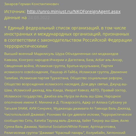
Захаров Герман Константинович
Источник:
http://unro.minjust.ru/NKOForeignAgent.aspx
данные на
24.03.2022
* Единый федеральный список организаций, в том числе
иностранных и международных организаций, признанных
в соответствии с законодательством Российской Федерации
террористическими:
Высший военный Маджлисуль Шура Объединенных сил моджахедов
Кавказа, Конгресс народов Ичкерии и Дагестана, База, Асбат аль-Ансар,
Священная война, Исламская группа, Братья-мусульмане, Партия
исламского освобождения, Лашкар-И-Тайба, Исламская группа, Движение
Талибан, Исламская партия Туркестана, Общество социальных реформ,
Общество возрождения исламского наследия, Дом двух святых, Джунд аш-
Шам, Исламский джихад, Аль-Каида, Имарат Кавказ, АБТО, Правый сектор,
Исламское государство, Джабха аль-Нусра ли-Ахль аш-Шам, Народное
ополчение имени К. Минина и Д. Пожарского, Аджр от Аллаха Субхану уа
Тагьаля SHAM, АУМ Синрике, Муджахеды джамаата Ат-Тавхида Валь-Джихад,
Чистопольский Джамаат, Рохнамо ба суи давлати исломи, Террористическое
сообщество Сеть, Катиба Таухид валь-Джихад, Хайят Тахрир аш-Шам, Ахлю
Сунна Валь Джамаа, National Socialism/White Power, Артподготовка,
Религиозная группа “Джамаат “Красный пахарь”, Колумбайн, Хатлонский