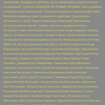
партнерства, Гражданское действие, Центр независимых социологических
исследований, Сутяжник, АКАДЕМИЯ ПО ПРАВАМ ЧЕЛОВЕКА, Центр развития
некоммерческих организаций, Частное учреждение в Калининграде Совета
Министров северных стран, Гражданское содействие, Трансперенси
Интернешнл-Р, Центр Защиты Прав Средств Массовой Информации,
Институт развития прессы - Сибирь, Частное учреждение в Санкт-
Петербурге Совета Министров Северных Стран, Фонд поддержки свободы
прессы, Гражданский контроль, Человек и Закон, Общественная комиссия
по сохранению наследия академика Сахарова, Информационное агентство
МЕМО. РУ, Институт региональной прессы, Институт Развития Свободы
Информации, Экозащита!-Женсовет, Общественный вердикт, Евразийская
антимонопольная ассоциация, Бедушев Петр Петрович, Дзугкоева Регина
Николаевна, Кривенко Сергей Владимирович, Милославский Павел
Юрьевич, Шнырова Ольга Вадимовна, Чанышева Лилия Айратовна,
Сидорович Ольга Борисовна, Туровский Александр Алексеевич, Васильева
Анастасия Евгеньевна, Ривина Анна Валерьевна, Бойко Анатолий
Николаевич, Дугин Сергей Георгиевич, Пивоваров Андрей Сергеевич,
Аверин Виталий Евгеньевич, Барахоев Магомед Бекханович, Шарипков
Олег Викторович, Мошель Ирина Ароновна, Шведов Григорий Сергеевич,
Пономарев Лев Александрович, Каргалицкий Борис Юльевич, Созаев
Валерий Валерьевич, Исламов Тимур Рифгатович, Романова Ольга
Евгеньевна, Щаров Сергей Алексадрович, Цирульников Борис Альбертович,