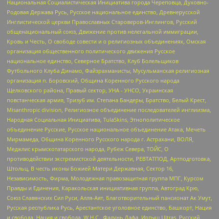
Национальная Социалистическая Инициатива города Череповца, Духовно-
Родовая Держава Русь, Русское национальное единство, Древнерусской
Инглистической церкви Православных Староверов-Инглингов, Русский
общенациональный союз, Движение против нелегальной иммиграции,
Кровь и Честь, О свободе совести и о религиозных объединениях, Омская
организация общественного политического движения Русское
национальное единство, Северное Братство, Клуб Болельщиков
Футбольного Клуба Динамо, Файзрахманисты, Мусульманская религиозная
организация п. Боровский, Община Коренного Русского народа
Щелковского района, Правый сектор, УНА - УНСО, Украинская
повстанческая армия, Тризуб им. Степана Бандеры, Братство, Белый Крест,
Misanthropic division, Религиозное объединение последователей инглиизма,
Народная Социальная Инициатива, TulaSkins, Этнополитическое
объединение Русские, Русское национальное объединение Атака, Мечеть
Мирмамеда, Община Коренного Русского народа г. Астрахани, ВОЛЯ,
Меджлис крымскотатарского народа, Рубеж Севера, ТОЙС, О
противодействии экстремистской деятельности, РЕВТАТПОД, Артподготовка,
Штольц, В честь иконы Божией Матери Державная, Сектор 16,
Независимость, Фирма, Молодежная правозащитная группа МПГ, Курсом
Правды и Единения, Каракольская инициативная группа, Автоград Крю,
Союз Славянских Сил Руси, Алля-Аят, Благотворительный пансионат Ак Умут,
Русская республика Русь, Арестантское уголовное единство, Башкорт, Нация
и свобода, Нация и свобода, W.H.С., Фалунь Дафа, Иртыш Ultras, Русский