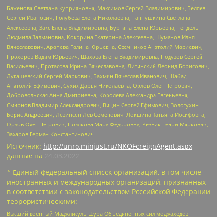
Баженова Светлана Куприяновна, Максимов Сергей Владимирович, Беляев
Сергей Иванович, Голубева Елена Николаевна, Ганнушкина Светлана
Алексеевна, Закс Елена Владимировна, Буртина Елена Юрьевна, Гендель
Людмила Залмановна, Кокорина Екатерина Алексеевна, Шуманов Илья
Вячеславович, Арапова Галина Юрьевна, Свечников Анатолий Мариевич,
Прохоров Вадим Юрьевич, Шахова Елена Владимировна, Подузов Сергей
Васильевич, Протасова Ирина Вячеславовна, Литинский Леонид Борисович,
Лукашевский Сергей Маркович, Бахмин Вячеслав Иванович, Шабад
Анатолий Ефимович, Сухих Дарья Николаевна, Орлов Олег Петрович,
Добровольская Анна Дмитриевна, Королева Александра Евгеньевна,
Смирнов Владимир Александрович, Вицин Сергей Ефимович, Золотухин
Борис Андреевич, Левинсон Лев Семенович, Локшина Татьяна Иосифовна,
Орлов Олег Петрович, Полякова Мара Федоровна, Резник Генри Маркович,
Захаров Герман Константинович
Источник:
http://unro.minjust.ru/NKOForeignAgent.aspx
данные на
24.03.2022
* Единый федеральный список организаций, в том числе
иностранных и международных организаций, признанных
в соответствии с законодательством Российской Федерации
террористическими:
Высший военный Маджлисуль Шура Объединенных сил моджахедов