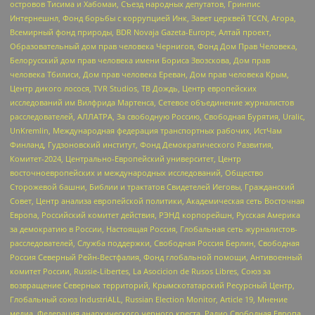
островов Тисима и Хабомаи, Съезд народных депутатов, Гринпис
Интернешнл, Фонд борьбы с коррупцией Инк, Завет церквей TCCN, Агора,
Всемирный фонд природы, BDR Novaja Gazeta-Europe, Алтай проект,
Образовательный дом прав человека Чернигов, Фонд Дом Прав Человека,
Белорусский дом прав человека имени Бориса Звозскова, Дом прав
человека Тбилиси, Дом прав человека Ереван, Дом прав человека Крым,
Центр дикого лосося, TVR Studios, ТВ Дождь, Центр европейских
исследований им Вилфрида Мартенса, Сетевое объединение журналистов
расследователей, АЛЛАТРА, За свободную Россию, Свободная Бурятия, Uralic,
UnKremlin, Международная федерация транспортных рабочих, ИстЧам
Финланд, Гудзоновский институт, Фонд Демократического Развития,
Комитет-2024, Центрально-Европейский университет, Центр
восточноевропейских и международных исследований, Общество
Сторожевой башни, Библии и трактатов Свидетелей Иеговы, Гражданский
Совет, Центр анализа европейской политики, Академическая сеть Восточная
Европа, Российский комитет действия, РЭНД корпорейшн, Русская Америка
за демократию в России, Настоящая Россия, Глобальная сеть журналистов-
расследователей, Служба поддержки, Свободная Россия Берлин, Свободная
Россия Северный Рейн-Вестфалия, Фонд глобальной помощи, Антивоенный
комитет России, Russie-Libertes, La Asocicion de Rusos Libres, Союз за
возвращение Северных территорий, Крымскотатарский Ресурсный Центр,
Глобальный союз IndustriALL, Russian Election Monitor, Article 19, Мнение
медиа, Федерация анархического черного креста, Радио Свободная Европа,