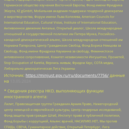
Германское общество изучения Восточной Европы, Фонд имени Фридриха
Эберта, XZ gGmbH, Мобильная академия поддержки гендерной демократии
и миротворчества, Форум имени Льва Копелева, American Councils for
International Education, Cultural Vistas, Institute of International Education,
Антивоенное движение Антальи, Открытый диалог, Школа международных
отношений и государственной политики им Питера Мунка, Российско-
канадский демократический альянс, Школа международных отношений им
Нормана Патерсона, Центр Гражданских Свобод, Фонд Бориса Немцова за
Свободу, Фонд имени Фридриха Науманна за свободу, Феминистское
антивоенное сопротивление, Комитет независимости Ингушетии, Прометей,
Stop Occupation of Karelia, Вернись живым, Фридом Хаус, СОТА медиа,
Либерально-демократическая Лига Украины
Источник:
https://minjust.gov.ru/ru/documents/7756/
данные
на
13.05.2024
* Сведения реестра НКО, выполняющих функции
иностранного агента:
Лилит, Правозащитная группа Гражданин.Армия.Право, Нижегородский
центр немецкой и европейской культуры, Центр гендерных исследований,
Фонд защиты прав граждан Штаб, Институт права и публичной политики,
Фонд борьбы с коррупцией, Альянс врачей, НАСИЛИЮ.НЕТ, Мы против
СПИДа, СВЕЧА, Гуманитарное действие, Открытый Петербург, Лига