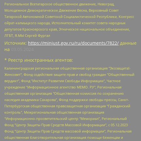
Региональное Всетатарское общественное движение, Невоград,
Молодежное Демократическое Движение Весна, Верховный Совет
Татарской Автономной Советской Социалистической Республики, Конгресс
ойрат-калмыцкого народа, Исполнительный комитет совета народных
депутатов Красноярского края, Этническое национальное объединение,
ЛГБТ, Я.МЫ Сергей Фургал
Источник:
https://minjust.gov.ru/ru/documents/7822/
данные
на
03.05.2024
* Реестр иностранных агентов:
Калининградская региональная общественная организация "Экозащита!-Женсовет", Фонд содействия защите прав и свобод граждан "Общественный вердикт", Фонд "Институт Развития Свободы Информации", Частное учреждение "Информационное агентство МЕМО. РУ", Региональная общественная организация "Общественная комиссия по сохранению наследия академика Сахарова", Фонд поддержки свободы прессы, Санкт-Петербургская общественная правозащитная организация "Гражданский контроль", Межрегиональная общественная организация "Информационно-просветительский центр "Мемориал", Региональный Фонд "Центр Защиты Прав Средств Массовой Информации", с 05.12.2023 Фонд "Центр Защиты Прав Средств массовой информации", Региональная общественная благотворительная организация помощи беженцам и мигрантам "Гражданское содействие", Негосударственное образовательное учреждение дополнительного профессионального образования (повышение квалификации) специалистов "АКАДЕМИЯ ПО ПРАВАМ ЧЕЛОВЕКА", Свердловская региональная общественная организация "Сутяжник", Автономная некоммерческая организация "Центр независимых социологических исследований", Союз общественных объединений "Российский исследовательский центр по правам человека", Региональное общественное учреждение научно-информационный центр "МЕМОРИАЛ", Некоммерческая организация "Фонд защиты гласности", Автономная некоммерческая организация "Институт прав человека", Городская общественная организация "Екатеринбургское общество "МЕМОРИАЛ", Городская общественная организация "Рязанское историко-просветительское и правозащитное общество "Мемориал" (Рязанский Мемориал), Челябинский региональный орган общественной самодеятельности – женское общественное объединение "Женщины Евразии", Челябинский региональный орган общественной самодеятельности "Уральская правозащитная группа", Фонд содействия защите здоровья и социальной справедливости имени Андрея Рылькова, Автономная Некоммерческая Организация "Аналитический Центр Юрия Левады", Автономная некоммерческая организация социальной поддержки населения "Проект Апрель", Региональная общественная организация помощи женщинам и детям, находящимся в кризисной ситуации "Информационно-методический центр "Анна", Фонд содействия развитию массовых коммуникаций и правовому просвещению "Так-так-Так", Фонд содействия устойчивому развитию "Серебряная тайга", Свердловский региональный общественный фонд социальных проектов "Новое время", "Idel.Реалии", Кавказ.Реалии, Крым.Реалии, Телеканал Настоящее Время, Татаро-башкирская служба Радио Свобода (Azatliq Radiosi), Радио Свободная Европа/Радио Свобода (PCE/PC), "Сибирь.Реалии", "Фактограф", Благотворительный фонд помощи осужденным и их семьям, Автономная некоммерческая организация "Институт глобализации и социальных движений", Фонд "В защиту прав заключенных", Частное учреждение "Центр поддержки и содействия развитию средств массовой информации", Пензенский региональный общественный благотворительный фонд "Гражданский союз", "Север.Реалии", Некоммерческая организация Фонд "Правовая инициатива", Общество с ограниченной ответственностью "Радио Свободная Европа/Радио Свобода", Чешское информационное агентство "MEDIUM-ORIENT", Красноярская региональная общественная организация "Мы против СПИДа", Камалягин Денис Николаевич, Маркелов Сергей Евгеньевич, Пономарев Лев Александрович, Савицкая Людмила Алексеевна, Автономная некоммерческая организация "Центр по работе с проблемой насилия "НАСИЛИЮ.НЕТ", Межрегиональный профессиональный союз работников здравоохранения "Альянс врачей", Юридическое лицо, зарегистрированное в Латвийской Республике, SIA "Medusa Project" (регистрационный номер 40103797863, дата регистрации 10.06.2014), Некоммерческая организация "Фонд по борьбе с коррупцией", Автономная некоммерческая организация "Институт права и публичной политики", Баданин Роман Сергеевич, Гликин Максим Александрович, Железнова Мария Михайловна, Лукьянова Юлия Сергеевна, Маетная Елизавета Витальевна, Маняхин Петр Борисович, Чуракова Ольга Владимировна, Ярош Юлия Петровна, Юридическое лицо "The Insider SIA", зарегистрированное в Риге, Латвийская Республика (дата регистрации 26.06.2015), являющееся администратором доменного имени интернет-издания "The Insider SIA", https://theins.ru, Постернак Алексей Евгеньевич, Рубин Михаил Аркадьевич, Анин Роман Александрович, Юридическое лицо Istories fonds, зарегистрированное в Латвийской Республике (регистрационный номер 50008295751, дата регистрации 24.02.2020), Великовский Дмитрий Александрович, Долинина Ирина Николаевна, Мароховская Алеся Алексеевна, Шлейнов Роман Юрьевич, Шмагун Олеся Валентиновна, Общество с ограниченной ответственностью "Альтаир 2021", Общество с ограниченной ответственностью "Вега 2021", Общество с ограниченной ответственностью "Главный редактор 2021", Общество с ограниченной ответственностью "Ромашки монолит", Важенков Артем Валерьевич, Ивановская областная общественная организация "Центр гендерных исследований", Гурман Юрий Альбертович, Медиапроект "ОВД-Инфо", Егоров Владимир Владимирович, Жилинский Владимир Александрович, Общество с ограниченной ответственностью "ЗП", Иванова София Юрьевна, Карезина Инна Павловна, Кильтау Екатерина Викторовна, Петров Алексей Викторович, Пискунов Сергей Евгеньевич, Смирнов Сергей Сергеевич, Тихонов Михаил Сергеевич, Общество с ограниченной ответственностью "ЖУРНАЛИСТ-ИНОСТРАННЫЙ АГЕНТ", Арапова Галина Юрьевна, Вольтская Татьяна Анатольевна, Американская компания "Mason G.E.S. Anonymous Foundation" (США), являющаяся владельцем интернет-издания https://mnews.world/, Компания "Stichting Bellingcat", зарегистрированная в Нидерландах (дата регистрации 11.07.2018), Захаров Андрей Вячеславович, Клепиковская Екатерина Дмитриевна, Общество с ограниченной ответственностью "МЕМО", Перл Роман Александрович, Симонов Евгений Алексеевич, Соловьева Елена Анатольевна, Сотников Даниил Владимирович, Сурначева Елизавета Дмитриевна, Автономная некоммерческая организация по защите прав человека и информированию населения "Якутия – Наше Мнение", Общество с ограниченной ответственностью "Москоу диджитал медиа", с 26.01.2023 Общество с ограниченной ответственностью "Чайка Белые сады", Ветошкина Валерия Валерьевна, Заговора Максим Александрович, Межрегиональное общественное движение "Российская ЛГБТ - сеть", Оленичев Максим Владимирович, Павлов Иван Юрьевич, Скворцова Елена Сергеевна, Общество с ограниченной ответственностью "Как бы инагент", Кочетков Игорь Викторович, Общество с ограниченной ответственностью "Честные выборы", Еланчик Олег Александрович, Общество с ограниченной ответственностью "Нобелевский призыв", Гималова Регина Эмилевна, Григорьев Андрей Валерьевич, Григорьева Алина Александровна, Ассоциация по содействию защите прав призывников, альтернативнослужащих и военнослужащих "Правозащитная группа "Гражданин.Армия.Право", Хисамова Регина Фаритовна, Автономная некоммерческая организация по реализации социально-правовых программ "Лилит", Дальневосточное общественное движение "Маяк", Санкт-Петербургская ЛГБТ-инициативная группа "Выход", Инициативная группа ЛГБТ+ "Реверс", Алексеев Андрей Викторович, Бекбулатова Таисия Львовна, Беляев Иван Михайлович, Владыкина Елена Сергеевна, Гельман Марат Александрович, Никульшина Вероника Юрьевна, Толоконникова Надежда Андреевна, Шендерович Виктор Анатольевич, Общество с ограниченной ответственностью "Данное сообщение", Общество с ограниченной ответственностью Издательский дом "Новая глава", Айнбиндер Александра Александровна, Московский комьюнити-центр для ЛГБТ+инициатив, Благотворительный фонд развития филантропии, Deutsche Welle (Германия, Kurt-Schumacher-Strasse 3, 53113 Bonn), Борзунова Мария Михайловна, Воробьев Виктор Викторович, Голубева Анна Львовна, Константинова Алла Михайловна, Малкова Ирина Владимировна, Мурадов Мурад Абдулгалимович, Осетинская Елизавета Николаевна, Понасенков Евгений Николаевич, Ганапольский Матвей Юрьевич, Киселев Евгений Алексеевич, Борухович Ирина Григорьевна, Дремин Иван Тимофеевич, Дубровский Дмитрий Викторович, Красноярская региональная общественная организация поддержки и развития альтернативных образовательных технологий и межкультурных коммуникаций "ИНТЕРРА", Маяковская Екатерина Алексеевна, Фейгин Марк Захарович, Филимонов Андрей Викторович, Дзугкоева Регина Николаевна, Доброхотов Роман Александрович, Дудь Юрий Александрович, Елкин Сергей Владимирович, Кругликов Кирилл Игоревич, Сабунаева Мария Леонидовна, Семенов Алексей Владимирович, Шаинян Карен Багратович, Шульман Екатерина Михайловна, Асафьев Артур Валерьевич, Вахштайн Виктор Семенович, Венедиктов Алексей Алексеевич, Лушникова Екатерина Евгеньевна, Волков Леонид Михайлович, Невзоров Александр Глебович, Пархоменко Сергей Борисович, Сироткин Ярослав Николаевич, Кара-Мурза Владимир Владимирович, Баранова Наталья Владимировна, Гозман Леонид Яковлевич, Кагарлицкий Борис Юльевич, Климарев Михаил Валерьевич, Милов Владимир Станиславович, Автономная некоммерческая организация Краснодарский центр современного искусства "Типография", Моргенштерн Алишер Тагирович, Соболь Любовь Эдуардовна, Общество с ограниченной ответственностью "ЛИЗА НОРМ", Каспаров Гарри Кимович, Ходорковский Михаил Борисович, Общество с ограниченной ответственностью "Апрельские тезисы", Данилович Ирина Брониславовна, Кашин Олег Владимирович, Петров Николай Владимирович, Пивоваров Алексей Владимирович, Соколов Михаил Владимирович, Цветкова Юлия Владимировна, Чичваркин Евгений Александрович, Комитет против пыток/Команда против пыток, Общество с ограниченной ответственностью "Первый научный", Общество с ограниченной ответственностью "Вертолет и ко", Белоцерковская Вероника Борисовна, Кац Максим Евгеньевич, Лазарева Татьяна Юрьевна, Шаведдинов Руслан Табризович, Яшин Илья Валерьевич, Общество с ограниченной ответственностью "Иноагент ААВ", Алешковский Дмитрий Петрович, Альбац Евгения Марковна, Быков Дмитрий Львович, Галямина Юлия Евгеньевна, Лойко Сергей Леонидович, Мартынов Кирилл Константинович, Медведев Сергей Александрович, Крашенинников Федор Геннадиевич, Гордеева Катерина Вл