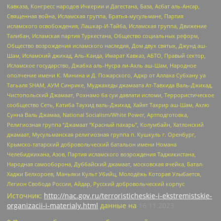
Кавказа, Конгресс народов Ичкерии и Дагестана, База, Асбат аль-Ансар,
Священная война, Исламская группа, Братья-мусульмане, Партия
исламского освобождения, Лашкар-И-Тайба, Исламская группа, Движение
Талибан, Исламская партия Туркестана, Общество социальных реформ,
Общество возрождения исламского наследия, Дом двух святых, Джунд аш-
Шам, Исламский джихад, Аль-Каида, Имарат Кавказ, АБТО, Правый сектор,
Исламское государство, Джабха аль-Нусра ли-Ахль аш-Шам, Народное
ополчение имени К. Минина и Д. Пожарского, Аджр от Аллаха Субхану уа
Тагьаля SHAM, АУМ Синрике, Муджахеды джамаата Ат-Тавхида Валь-Джихад,
Чистопольский Джамаат, Рохнамо ба суи давлати исломи, Террористическое
сообщество Сеть, Катиба Таухид валь-Джихад, Хайят Тахрир аш-Шам, Ахлю
Сунна Валь Джамаа, National Socialism/White Power, Артподготовка,
Религиозная группа “Джамаат “Красный пахарь”, Колумбайн, Хатлонский
джамаат, Мусульманская религиозная группа п. Кушкуль г. Оренбург,
Крымско-татарский добровольческий батальон имени Номана
Челебиджихана, Азов, Партия исламского возрождения Таджикистана,
Народная самооборона, Дуббайский джамаат, московская ячейка, Батал-
Хаджи Белхороев, Маньяки Культ Убийц, Молодёжь Которая Улыбается,
Легион Свобода России, Айдар, Русский добровольческий корпус
Источник:
http://nac.gov.ru/terroristicheskie-i-ekstremistskie-
organizacii-i-materialy.html
данные на
16.11.2023