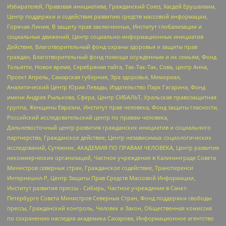
Избирателей, Правовая инициатива, Гражданский Союз, Хасдей Ерушалаим,
Центр поддержки и содействия развитию средств массовой информации,
Горячая Линия, В защиту прав заключенных, Институт глобализации и
социальных движений, Центр социально-информационных инициатив
Действие, Благотворительный фонд охраны здоровья и защиты прав
граждан, Благотворительный фонд помощи осужденным и их семьям, Фонд
Тольятти, Новое время, Серебряная тайга, Так-Так-Так, Сова, центр Анна,
Проект Апрель, Самарская губерния, Эра здоровья, Мемориал,
Аналитический Центр Юрия Левады, Издательство Парк Гагарина, Фонд
имени Андрея Рылькова, Сфера, Центр СИБАЛЬТ, Уральская правозащитная
группа, Женщины Евразии, Институт прав человека, Фонд защиты гласности,
Российский исследовательский центр по правам человека,
Дальневосточный центр развития гражданских инициатив и социального
партнерства, Гражданское действие, Центр независимых социологических
исследований, Сутяжник, АКАДЕМИЯ ПО ПРАВАМ ЧЕЛОВЕКА, Центр развития
некоммерческих организаций, Частное учреждение в Калининграде Совета
Министров северных стран, Гражданское содействие, Трансперенси
Интернешнл-Р, Центр Защиты Прав Средств Массовой Информации,
Институт развития прессы - Сибирь, Частное учреждение в Санкт-
Петербурге Совета Министров Северных Стран, Фонд поддержки свободы
прессы, Гражданский контроль, Человек и Закон, Общественная комиссия
по сохранению наследия академика Сахарова, Информационное агентство