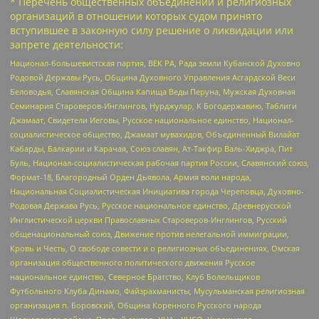
* Перечень общественных объединений и религиозных
организаций в отношении которых судом принято
вступившее в законную силу решение о ликвидации или
запрете деятельности:
Национал-большевистская партия, ВЕК РА, Рада земли Кубанской Духовно
Родовой Державы Русь, Община Духовного Управления Асгардской Веси
Беловодья, Славянская Община Капища Веды Перуна, Мужская Духовная
Семинария Староверов-Инглингов, Нурджулар, К Богодержавию, Таблиги
Джамаат, Свидетели Иеговы, Русское национальное единство, Национал-
социалистическое общество, Джамаат мувахидов, Объединенный Вилайат
Кабарды, Балкарии и Карачая, Союз славян, Ат-Такфир Валь-Хиджра, Пит
Буль, Национал-социалистическая рабочая партия России, Славянский союз,
Формат-18, Благородный Орден Дьявола, Армия воли народа,
Национальная Социалистическая Инициатива города Череповца, Духовно-
Родовая Держава Русь, Русское национальное единство, Древнерусской
Инглистической церкви Православных Староверов-Инглингов, Русский
общенациональный союз, Движение против нелегальной иммиграции,
Кровь и Честь, О свободе совести и о религиозных объединениях, Омская
организация общественного политического движения Русское
национальное единство, Северное Братство, Клуб Болельщиков
Футбольного Клуба Динамо, Файзрахманисты, Мусульманская религиозная
организация п. Боровский, Община Коренного Русского народа