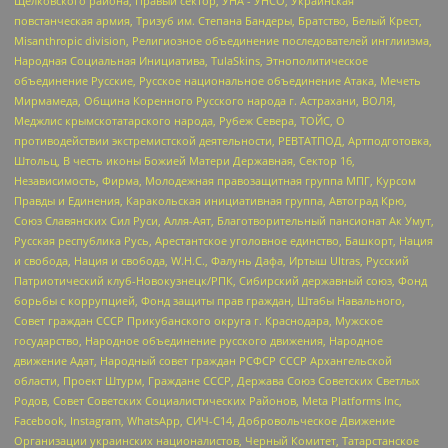
Щелковского района, Правый сектор, УНА - УНСО, Украинская
повстанческая армия, Тризуб им. Степана Бандеры, Братство, Белый Крест,
Misanthropic division, Религиозное объединение последователей инглиизма,
Народная Социальная Инициатива, TulaSkins, Этнополитическое
объединение Русские, Русское национальное объединение Атака, Мечеть
Мирмамеда, Община Коренного Русского народа г. Астрахани, ВОЛЯ,
Меджлис крымскотатарского народа, Рубеж Севера, ТОЙС, О
противодействии экстремистской деятельности, РЕВТАТПОД, Артподготовка,
Штольц, В честь иконы Божией Матери Державная, Сектор 16,
Независимость, Фирма, Молодежная правозащитная группа МПГ, Курсом
Правды и Единения, Каракольская инициативная группа, Автоград Крю,
Союз Славянских Сил Руси, Алля-Аят, Благотворительный пансионат Ак Умут,
Русская республика Русь, Арестантское уголовное единство, Башкорт, Нация
и свобода, Нация и свобода, W.H.С., Фалунь Дафа, Иртыш Ultras, Русский
Патриотический клуб-Новокузнецк/РПК, Сибирский державный союз, Фонд
борьбы с коррупцией, Фонд защиты прав граждан, Штабы Навального,
Совет граждан СССР Прикубанского округа г. Краснодара, Мужское
государство, Народное объединение русского движения, Народное
движение Адат, Народный совет граждан РСФСР СССР Архангельской
области, Проект Штурм, Граждане СССР, Держава Союз Советских Светлых
Родов, Совет Советских Социалистических Районов, Meta Platforms Inc,
Facebook, Instagram, WhatsApp, СИЧ-С14, Добровольческое Движение
Организации украинских националистов, Черный Комитет, Татарстанское