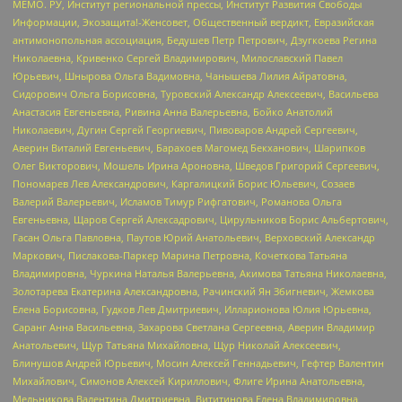
МЕМО. РУ, Институт региональной прессы, Институт Развития Свободы
Информации, Экозащита!-Женсовет, Общественный вердикт, Евразийская
антимонопольная ассоциация, Бедушев Петр Петрович, Дзугкоева Регина
Николаевна, Кривенко Сергей Владимирович, Милославский Павел
Юрьевич, Шнырова Ольга Вадимовна, Чанышева Лилия Айратовна,
Сидорович Ольга Борисовна, Туровский Александр Алексеевич, Васильева
Анастасия Евгеньевна, Ривина Анна Валерьевна, Бойко Анатолий
Николаевич, Дугин Сергей Георгиевич, Пивоваров Андрей Сергеевич,
Аверин Виталий Евгеньевич, Барахоев Магомед Бекханович, Шарипков
Олег Викторович, Мошель Ирина Ароновна, Шведов Григорий Сергеевич,
Пономарев Лев Александрович, Каргалицкий Борис Юльевич, Созаев
Валерий Валерьевич, Исламов Тимур Рифгатович, Романова Ольга
Евгеньевна, Щаров Сергей Алексадрович, Цирульников Борис Альбертович,
Гасан Ольга Павловна, Паутов Юрий Анатольевич, Верховский Александр
Маркович, Пислакова-Паркер Марина Петровна, Кочеткова Татьяна
Владимировна, Чуркина Наталья Валерьевна, Акимова Татьяна Николаевна,
Золотарева Екатерина Александровна, Рачинский Ян Збигневич, Жемкова
Елена Борисовна, Гудков Лев Дмитриевич, Илларионова Юлия Юрьевна,
Саранг Анна Васильевна, Захарова Светлана Сергеевна, Аверин Владимир
Анатольевич, Щур Татьяна Михайловна, Щур Николай Алексеевич,
Блинушов Андрей Юрьевич, Мосин Алексей Геннадьевич, Гефтер Валентин
Михайлович, Симонов Алексей Кириллович, Флиге Ирина Анатольевна,
Мельникова Валентина Дмитриевна, Вититинова Елена Владимировна,