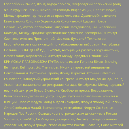
Европейский выбор, Фонд Ходорковского, Оксфордский российский фонд,
Фонд Будущее России, Компания свободы информации, Проект Медиа,
Международное партнерство за права человека, Духовное Управление
Евангельских Христиан Украинской Христианской Церкви, Новое
Поколение, Духовное Учебное Заведение Международный Библейский
Колледж, Международное христианское движение, Всемирный Институт
Саентологических Предприятий, Церковь Духовной Технологии,
Европейская сеть организаций по наблюдению за выборами, Республика
Польша, СВОБОДНЫЙ ИДЕЛЬ-УРАЛ, Ассоциация развития журналистики,
IStories fonds, Королевский Институт Международных Отношений,
КРИМСЬКА ПРАВОЗАХИСНА ГРУПА, Фонд имени Генриха Бёлля, Stichting
Bellingcat, Bellingcat Ltd, The Insider, Институт правовой инициативы
Центральной и Восточной Европы, Фонд Открытой Эстонии, Calvert 22
Foundation, Канадский украинский конгресс, Институт Макдональда-Лорье,
Украинская национальная федерация Канады, Декабристы, Международный
научный центр им Вудро Вильсона, Свободная пресса, Возрождение,
Всеукраинский духовный центр , Риддл, Русский антивоенный комитет в
Швеции, Проект Медуза, Фонд Андрея Сахарова, Форум свободной России,
Лига Свободных Наций, Transparеncy International, Форум Свободных
Народов ПостРоссии, Солидарность с гражданским движением в России –
Solidarus, КрымSOS, Свободный университет, Институт государственного
управления, Форум гражданского общества Россия, Беллона, Союз жителей