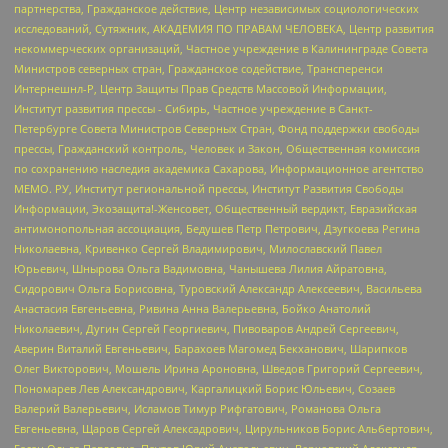
партнерства, Гражданское действие, Центр независимых социологических
исследований, Сутяжник, АКАДЕМИЯ ПО ПРАВАМ ЧЕЛОВЕКА, Центр развития
некоммерческих организаций, Частное учреждение в Калининграде Совета
Министров северных стран, Гражданское содействие, Трансперенси
Интернешнл-Р, Центр Защиты Прав Средств Массовой Информации,
Институт развития прессы - Сибирь, Частное учреждение в Санкт-
Петербурге Совета Министров Северных Стран, Фонд поддержки свободы
прессы, Гражданский контроль, Человек и Закон, Общественная комиссия
по сохранению наследия академика Сахарова, Информационное агентство
МЕМО. РУ, Институт региональной прессы, Институт Развития Свободы
Информации, Экозащита!-Женсовет, Общественный вердикт, Евразийская
антимонопольная ассоциация, Бедушев Петр Петрович, Дзугкоева Регина
Николаевна, Кривенко Сергей Владимирович, Милославский Павел
Юрьевич, Шнырова Ольга Вадимовна, Чанышева Лилия Айратовна,
Сидорович Ольга Борисовна, Туровский Александр Алексеевич, Васильева
Анастасия Евгеньевна, Ривина Анна Валерьевна, Бойко Анатолий
Николаевич, Дугин Сергей Георгиевич, Пивоваров Андрей Сергеевич,
Аверин Виталий Евгеньевич, Барахоев Магомед Бекханович, Шарипков
Олег Викторович, Мошель Ирина Ароновна, Шведов Григорий Сергеевич,
Пономарев Лев Александрович, Каргалицкий Борис Юльевич, Созаев
Валерий Валерьевич, Исламов Тимур Рифгатович, Романова Ольга
Евгеньевна, Щаров Сергей Алексадрович, Цирульников Борис Альбертович,