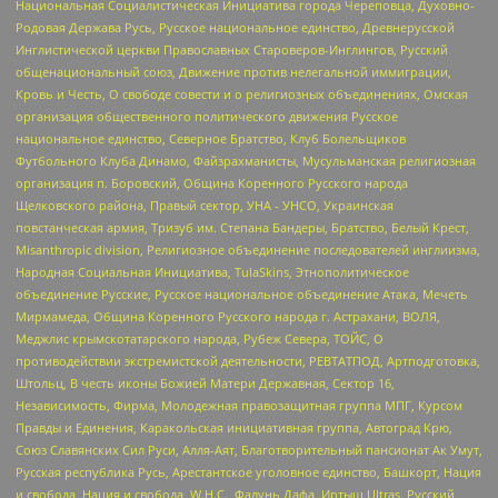
Национальная Социалистическая Инициатива города Череповца, Духовно-
Родовая Держава Русь, Русское национальное единство, Древнерусской
Инглистической церкви Православных Староверов-Инглингов, Русский
общенациональный союз, Движение против нелегальной иммиграции,
Кровь и Честь, О свободе совести и о религиозных объединениях, Омская
организация общественного политического движения Русское
национальное единство, Северное Братство, Клуб Болельщиков
Футбольного Клуба Динамо, Файзрахманисты, Мусульманская религиозная
организация п. Боровский, Община Коренного Русского народа
Щелковского района, Правый сектор, УНА - УНСО, Украинская
повстанческая армия, Тризуб им. Степана Бандеры, Братство, Белый Крест,
Misanthropic division, Религиозное объединение последователей инглиизма,
Народная Социальная Инициатива, TulaSkins, Этнополитическое
объединение Русские, Русское национальное объединение Атака, Мечеть
Мирмамеда, Община Коренного Русского народа г. Астрахани, ВОЛЯ,
Меджлис крымскотатарского народа, Рубеж Севера, ТОЙС, О
противодействии экстремистской деятельности, РЕВТАТПОД, Артподготовка,
Штольц, В честь иконы Божией Матери Державная, Сектор 16,
Независимость, Фирма, Молодежная правозащитная группа МПГ, Курсом
Правды и Единения, Каракольская инициативная группа, Автоград Крю,
Союз Славянских Сил Руси, Алля-Аят, Благотворительный пансионат Ак Умут,
Русская республика Русь, Арестантское уголовное единство, Башкорт, Нация
и свобода, Нация и свобода, W.H.С., Фалунь Дафа, Иртыш Ultras, Русский