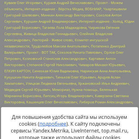
Для повышения удобства сайта мы используем
cookies (
подробнее
). К сайту подключены
Источник:
https://minjust.gov.ru/uploaded/files/reestr-
сервисы Yandex.Metrika, LiveInternet, top.mail.ru,
inostrannyih-agentov-22-03-2024.pdf
данные на
22.03.2024
которые также используют файлы cookies