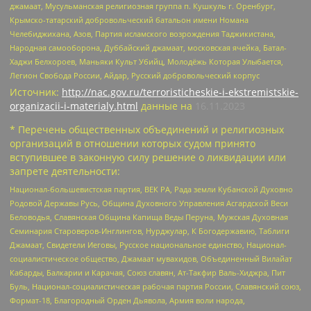
джамаат, Мусульманская религиозная группа п. Кушкуль г. Оренбург,
Крымско-татарский добровольческий батальон имени Номана
Челебиджихана, Азов, Партия исламского возрождения Таджикистана,
Народная самооборона, Дуббайский джамаат, московская ячейка, Батал-
Хаджи Белхороев, Маньяки Культ Убийц, Молодёжь Которая Улыбается,
Легион Свобода России, Айдар, Русский добровольческий корпус
Источник:
http://nac.gov.ru/terroristicheskie-i-ekstremistskie-
organizacii-i-materialy.html
данные на
16.11.2023
* Перечень общественных объединений и религиозных
организаций в отношении которых судом принято
вступившее в законную силу решение о ликвидации или
запрете деятельности:
Национал-большевистская партия, ВЕК РА, Рада земли Кубанской Духовно
Родовой Державы Русь, Община Духовного Управления Асгардской Веси
Беловодья, Славянская Община Капища Веды Перуна, Мужская Духовная
Семинария Староверов-Инглингов, Нурджулар, К Богодержавию, Таблиги
Джамаат, Свидетели Иеговы, Русское национальное единство, Национал-
социалистическое общество, Джамаат мувахидов, Объединенный Вилайат
Кабарды, Балкарии и Карачая, Союз славян, Ат-Такфир Валь-Хиджра, Пит
Буль, Национал-социалистическая рабочая партия России, Славянский союз,
Формат-18, Благородный Орден Дьявола, Армия воли народа,