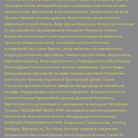
Свободная Россия, Всемирный конгресс украинцев, Атлантический совет,
Человек в беде, Европейский фонд за демократию, Джеймстаунский фонд,
Прожект Хармони, Родники дракона, Врачи против насильственного
извлечения органов, Фалунь Дафа, Друзья Фалуньгун, Фалуньгун, Коалиция
по расследованию преследования в отношении Фалуньгун в Китае,
Всемирная организация по расследованию преследований Фалуньгун,
Пражский гражданский центр, Ассоциация школ политических
исследований при Совете Европы, Центр либеральной современности,
Форум русскоязычных европейцев, Немецко-русский обмен, Бард колледж,
Европейский выбор, Фонд Ходорковского, Оксфордский российский фонд,
Фонд Будущее России, Компания свободы информации, Проект Медиа,
Международное партнерство за права человека, Духовное Управление
Евангельских Христиан Украинской Христианской Церкви, Новое
Поколение, Духовное Учебное Заведение Международный Библейский
Колледж, Международное христианское движение, Всемирный Институт
Саентологических Предприятий, Церковь Духовной Технологии,
Европейская сеть организаций по наблюдению за выборами, Республика
Польша, СВОБОДНЫЙ ИДЕЛЬ-УРАЛ, Ассоциация развития журналистики,
IStories fonds, Королевский Институт Международных Отношений,
КРИМСЬКА ПРАВОЗАХИСНА ГРУПА, Фонд имени Генриха Бёлля, Stichting
Bellingcat, Bellingcat Ltd, The Insider, Институт правовой инициативы
Центральной и Восточной Европы, Фонд Открытой Эстонии, Calvert 22