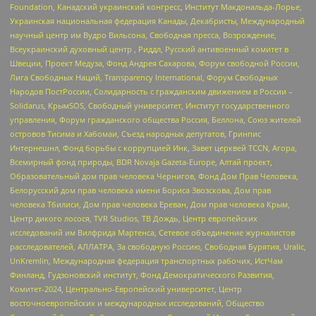
Foundation, Канадский украинский конгресс, Институт Макдональда-Лорье,
Украинская национальная федерация Канады, Декабристы, Международный
научный центр им Вудро Вильсона, Свободная пресса, Возрождение,
Всеукраинский духовный центр , Риддл, Русский антивоенный комитет в
Швеции, Проект Медуза, Фонд Андрея Сахарова, Форум свободной России,
Лига Свободных Наций, Transparеncy International, Форум Свободных
Народов ПостРоссии, Солидарность с гражданским движением в России –
Solidarus, КрымSOS, Свободный университет, Институт государственного
управления, Форум гражданского общества Россия, Беллона, Союз жителей
островов Тисима и Хабомаи, Съезд народных депутатов, Гринпис
Интернешнл, Фонд борьбы с коррупцией Инк, Завет церквей TCCN, Агора,
Всемирный фонд природы, BDR Novaja Gazeta-Europe, Алтай проект,
Образовательный дом прав человека Чернигов, Фонд Дом Прав Человека,
Белорусский дом прав человека имени Бориса Звозскова, Дом прав
человека Тбилиси, Дом прав человека Ереван, Дом прав человека Крым,
Центр дикого лосося, TVR Studios, ТВ Дождь, Центр европейских
исследований им Вилфрида Мартенса, Сетевое объединение журналистов
расследователей, АЛЛАТРА, За свободную Россию, Свободная Бурятия, Uralic,
UnKremlin, Международная федерация транспортных рабочих, ИстЧам
Финланд, Гудзоновский институт, Фонд Демократического Развития,
Комитет-2024, Центрально-Европейский университет, Центр
восточноевропейских и международных исследований, Общество