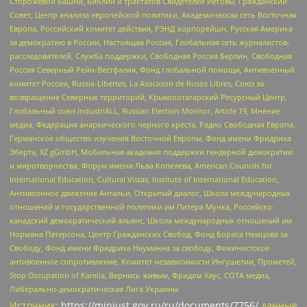
Сторожевой башни, Библии и трактатов Свидетелей Иеговы, Гражданский
Совет, Центр анализа европейской политики, Академическая сеть Восточная
Европа, Российский комитет действия, РЭНД корпорейшн, Русская Америка
за демократию в России, Настоящая Россия, Глобальная сеть журналистов-
расследователей, Служба поддержки, Свободная Россия Берлин, Свободная
Россия Северный Рейн-Вестфалия, Фонд глобальной помощи, Антивоенный
комитет России, Russie-Libertes, La Asocicion de Rusos Libres, Союз за
возвращение Северных территорий, Крымскотатарский Ресурсный Центр,
Глобальный союз IndustriALL, Russian Election Monitor, Article 19, Мнение
медиа, Федерация анархического черного креста, Радио Свободная Европа,
Германское общество изучения Восточной Европы, Фонд имени Фридриха
Эберта, XZ gGmbH, Мобильная академия поддержки гендерной демократии
и миротворчества, Форум имени Льва Копелева, American Councils for
International Education, Cultural Vistas, Institute of International Education,
Антивоенное движение Антальи, Открытый диалог, Школа международных
отношений и государственной политики им Питера Мунка, Российско-
канадский демократический альянс, Школа международных отношений им
Нормана Патерсона, Центр Гражданских Свобод, Фонд Бориса Немцова за
Свободу, Фонд имени Фридриха Науманна за свободу, Феминистское
антивоенное сопротивление, Комитет независимости Ингушетии, Прометей,
Stop Occupation of Karelia, Вернись живым, Фридом Хаус, СОТА медиа,
Либерально-демократическая Лига Украины
Источник:
https://minjust.gov.ru/ru/documents/7756/
данные