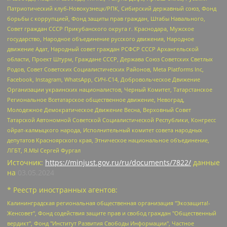
Патриотический клуб-Новокузнецк/РПК, Сибирский державный союз, Фонд
борьбы с коррупцией, Фонд защиты прав граждан, Штабы Навального,
Совет граждан СССР Прикубанского округа г. Краснодара, Мужское
государство, Народное объединение русского движения, Народное
движение Адат, Народный совет граждан РСФСР СССР Архангельской
области, Проект Штурм, Граждане СССР, Держава Союз Советских Светлых
Родов, Совет Советских Социалистических Районов, Meta Platforms Inc,
Facebook, Instagram, WhatsApp, СИЧ-С14, Добровольческое Движение
Организации украинских националистов, Черный Комитет, Татарстанское
Региональное Всетатарское общественное движение, Невоград,
Молодежное Демократическое Движение Весна, Верховный Совет
Татарской Автономной Советской Социалистической Республики, Конгресс
ойрат-калмыцкого народа, Исполнительный комитет совета народных
депутатов Красноярского края, Этническое национальное объединение,
ЛГБТ, Я.МЫ Сергей Фургал
Источник:
https://minjust.gov.ru/ru/documents/7822/
данные
на
03.05.2024
* Реестр иностранных агентов:
Калининградская региональная общественная организация "Экозащита!-Женсовет", Фонд содействия защите прав и свобод граждан "Общественный вердикт", Фонд "Институт Развития Свободы Информации", Частное учреждение "Информационное агентство МЕМО. РУ", Региональная общественная организация "Общественная комиссия по сохранению наследия академика Сахарова", Фонд поддержки свободы прессы, Санкт-Петербургская общественная правозащитная организация "Гражданский контроль", Межрегиональная общественная организация "Информационно-просветительский центр "Мемориал", Региональный Фонд "Центр Защиты Прав Средств Массовой Информации", с 05.12.2023 Фонд "Центр Защиты Прав Средств массовой информации", Региональная общественная благотворительная организация помощи беженцам и мигрантам "Гражданское содействие", Негосударственное образовательное учреждение дополнительного профессионального образования (повышение квалификации) специалистов "АКАДЕМИЯ ПО ПРАВАМ ЧЕЛОВЕКА", Свердловская региональная общественная организация "Сутяжник", Автономная некоммерческая организация "Центр независимых социологических исследований", Союз общественных объединений "Российский исследовательский центр по правам человека", Региональное общественное учреждение научно-информационный центр "МЕМОРИАЛ", Некоммерческая организация "Фонд защиты гласности", Автономная некоммерческая организация "Институт прав человека", Городская общественная организация "Екатеринбургское общество "МЕМОРИАЛ", Городская общественная организация "Рязанское историко-просветительское и правозащитное общество "Мемориал" (Рязанский Мемориал), Челябинский региональный орган общественной самодеятельности – женское общественное объединение "Женщины Евразии", Челябинский региональный орган общественной самодеятельности "Уральская правозащитная группа", Фонд содействия защите здоровья и социальной справедливости имени Андрея Рылькова, Автономная Некоммерческая Организация "Аналитический Центр Юрия Левады", Автономная некоммерческая организация социальной поддержки населения "Проект Апрель", Региональная общественная организация помощи женщинам и детям, находящимся в кризисной ситуации "Информационно-методический центр "Анна", Фонд содействия развитию массовых коммуникаций и правовому просвещению "Так-так-Так", Фонд содействия устойчивому развитию "Серебряная тайга", Свердловский региональный общественный фонд социальных проектов "Новое время", "Idel.Реалии", Кавказ.Реалии, Крым.Реалии, Телеканал Настоящее Время, Татаро-башкирская служба Радио Свобода (Azatliq Radiosi), Радио Свободная Европа/Радио Свобода (PCE/PC), "Сибирь.Реалии", "Фактограф", Благотворительный фонд помощи осужденным и их семьям, Автономная некоммерческая организация "Институт глобализации и социальных движений", Фонд "В защиту прав заключенных", Частное учреждение "Центр поддержки и содействия развитию средств массовой информации", Пензенский региональный общественный благотворительный фонд "Гражданский союз", "Север.Реалии", Некоммерческая организация Фонд "Правовая инициатива", Общество с ограниченной ответственностью "Радио Свободная Европа/Радио Свобода", Чешское информационное агентство "MEDIUM-ORIENT", Красноярская региональная общественная организация "Мы против СПИДа", Камалягин Денис Николаевич, Маркелов Сергей Евгеньевич, Пономарев Лев Александрович, Савицкая Людмила Алексеевна, Автономная некоммерческая организация "Центр по работе с проблемой насилия "НАСИЛИЮ.НЕТ", Межрегиональный профессиональный союз работников здравоохранения "Альянс врачей", Юридическое лицо, зарегистрированное в Латвийской Республике, SIA "Medusa Project" (регистрационный номер 40103797863, дата регистрации 10.06.2014), Некоммерческая организация "Фонд по борьбе с коррупцией", Автономная некоммерческая организация "Институт права и публичной политики", Баданин Роман Сергеевич, Гликин Максим Александрович, Железнова Мария Михайловна, Лукьянова Юлия Сергеевна, Маетная Елизавета Витальевна, Маняхин Петр Борисович, Чуракова Ольга Владимировна, Ярош Юлия Петровна, Юридическое лицо "The Insider SIA", зарегистрированное в Риге, Латвийская Республика (дата регистрации 26.06.2015), являющееся администратором доменного имени интернет-издания "The Insider SIA", https://theins.ru, Постернак Алексей Евгеньевич, Рубин Михаил Аркадьевич, Анин Роман Александрович, Юридическое лицо Istories fonds, зарегистрированное в Латвийской Республике (регистрационный номер 50008295751, дата регистрации 24.02.2020), Великовский Дмитрий Александрович, Долинина Ирина Николаевна, Мароховская Алеся Алексеевна, Шлейнов Роман Юрьевич, Шмагун Олеся Валентиновна, Общество с ограниченной ответственностью "Альтаир 2021", Общество с ограниченной ответственностью "Вега 2021", Общество с ограниченной ответственностью "Главный редактор 2021", Общество с ограниченной ответственностью "Ромашки монолит", Важенков Артем Валерьевич, Ивановская областная общественная организация "Центр гендерных исследований", Гурман Юрий Альбертович, Медиапроект "ОВД-Инфо", Егоров Владимир Владимирович, Жилинский Владимир Александрович, Общество с ограниченной ответственностью "ЗП", Иванова София Юрьевна, Карезина Инна Павловна, Кильтау Екатерина Викторовна, Петров Алексей Викторович, Пискунов Сергей Евгеньевич, Смирнов Сергей Сергеевич, Тихонов Михаил Сергеевич, Общество с ограниченной ответственностью "ЖУРНАЛИСТ-ИНОСТРАННЫЙ АГЕНТ", Арапова Галина Юрьевна, Вольтская Татьяна Анатольевна, Американская компания "Mason G.E.S. Anonymous Foundation" (США), являющаяся владельцем интернет-издания https://mnews.world/, Компания "Stichting Bellingcat", зарегистрированная в Нидерландах (дата регистрации 11.07.2018), Захаров Андрей Вячеславович, Клепиковская Екатерина Дмитриевна, Общество с ограниченной ответственностью "МЕМО", Перл Роман Александрович, Симонов Евгений Алексеевич, Соловьева Елена Анатольевна, Сотников Даниил Владимирович, Сурначева Елизавета Дмитриевна, Автономная некоммерческая организация по защите прав человека и информированию населения "Якутия – Наше Мнение", Общество с ограниченной ответственностью "Москоу диджитал медиа", с 26.01.2023 Общество с ограниченной ответственностью "Чайка Белые сады", Ветошкина Валерия Валерьевна, Заговора Максим Александрович, Межрегиональное общественное движение "Российская ЛГБТ - сеть", Оленичев Максим Владимирович, Павлов Иван Юрьевич, Скворцова Елена Сергеевна, Общество с ограниченной ответственностью "Как бы инагент", Кочетков Игорь Викторович, Общество с ограниченной ответственностью "Честные выборы", Еланчик Олег Александрович, Общество с ограниченной ответственностью "Нобелевский призыв", Гималова Регина Эмилевна, Григорьев Андрей Валерьевич, Григорьева Алина Александровна, Ассоциация по содействию защите прав призывников, альтернативнослужащих и военнослужащих "Правозащитная группа "Гражданин.Армия.Право", Хисамова Регина Фаритовна, Автономная некоммерческая организация по реализации социально-правовых программ "Лилит", Дальневосточное общественное движение "Маяк", Санкт-Петербургская ЛГБТ-инициативная группа "Выход", Инициативная группа ЛГБТ+ "Реверс", Алексеев Андрей Викторович, Бекбулатова Таисия Львовна, Беляев Иван Михайлович, Владыкина Елена Сергеевна, Гельман Марат Александрович, Никульшина Вероника Юрьевна, Толоконникова Надежда Андреевна, Шендерович Виктор Анатольевич, Общество с ограниченной ответственностью "Данное сообщение", Общество с ограниченной ответственностью Издательский дом "Новая глава", Айнбиндер Александра Александровна, Московский комьюнити-центр для ЛГБТ+инициатив, Благотворительный фонд развития филантропии, Deutsche Welle (Германия, Kurt-Schumacher-Strasse 3, 53113 Bonn), Борзунова Мария Михайловна, Воробьев Виктор Викторович, Голубева Анна Львовна, Константинова Алла Михайловна, Малкова Ирина Владимировна, Мурадов Мурад Абдулгалимович, Осетинская Елизавета Николаевна, Понасенков Евгений Николаевич, Ганапольский Матвей Юрьевич, Киселев Евгений Алексеевич, Борухович Ирина Григорьевна, Дремин Иван Тимофеевич, Дубровский Дмитрий Викторович, Красноярская региональная общественная организация поддержки и развития альтернативных образовательных технологий и межкультурных коммуникаций "ИНТЕРРА", Маяковская Екатерина Алексеевна, Фейгин Марк Захарович, Филимонов Андрей Викторович, Дзугкоева Регина Николаевна, Доброхотов Роман Александрович, Дудь Юрий Александрович, Елкин Сергей Владимирович, Кругликов Кирилл Игоревич, Сабунаева Мария Леонидовна, Семенов Алексей Владимирович, Шаинян Карен Багратович, Шульман Екатерина Михайловна, Асафьев Артур Валерьевич, Вахштайн Виктор Семенович, Венедиктов Алексей Алексеевич, Лушникова Екатерина Евгеньевна, Волков Леонид Михайлович, Невзоров Александр Глебович, Пархоменко Сергей Борисович, Сироткин Ярослав Николаевич, Кара-Мурза Владимир Владимирович, Баранова Наталья Владимировна, Гозман Леонид Яковлевич, Кагарлицкий Борис Юльевич, Климарев Михаил Валерьевич, Милов Владимир Станиславович, Автономная некоммерческая организация Краснодарский центр современного искусства "Типография", Моргенштерн Алишер Тагирович, Соболь Любовь Эдуардовна, Общество с ограниченной ответственностью "ЛИЗА НОРМ", Каспаров Гарри Кимович, Ходорковский Михаил Борисович, Общество с ограниченной ответственностью "Апрельские тезисы", Данилович Ирина Брониславовна, Кашин Олег Владимирович, Петров Николай Владимирович, Пивоваров Алексей Владимирович, Соколов Михаил Владимирович, Цветкова Юлия Владимировна, Чичваркин Евгений Александрович, Комитет против пыток/Команда против пыток, Общество с ограниченной ответственностью "Первый научный", Общество с ограниченной ответственностью "Вертолет и ко", Белоцерковская Вероника Борисовна, Кац Максим Евгеньевич, Лазарева Татьяна Юрьевна, Шаведдинов Руслан Табризович, Яшин Илья Валерьевич, Общество с ограниченной ответственностью "Иноагент ААВ", Алешковский Дмитрий Петрович, Альбац Евгения Марковна, Быков Дмитрий Львович, Галямина Юлия Евгеньевна, Лойко Сергей Леонидович, Мартынов Кирилл Константинович, Медведев Сергей Александрович, Крашенинников Федор Геннадиевич, Гордеева Катерина Вл