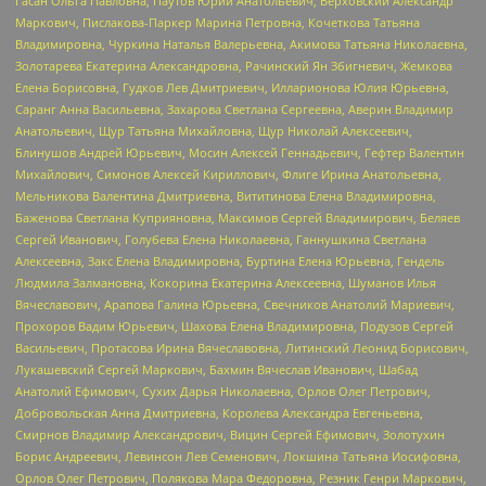
Гасан Ольга Павловна, Паутов Юрий Анатольевич, Верховский Александр
Маркович, Пислакова-Паркер Марина Петровна, Кочеткова Татьяна
Владимировна, Чуркина Наталья Валерьевна, Акимова Татьяна Николаевна,
Золотарева Екатерина Александровна, Рачинский Ян Збигневич, Жемкова
Елена Борисовна, Гудков Лев Дмитриевич, Илларионова Юлия Юрьевна,
Саранг Анна Васильевна, Захарова Светлана Сергеевна, Аверин Владимир
Анатольевич, Щур Татьяна Михайловна, Щур Николай Алексеевич,
Блинушов Андрей Юрьевич, Мосин Алексей Геннадьевич, Гефтер Валентин
Михайлович, Симонов Алексей Кириллович, Флиге Ирина Анатольевна,
Мельникова Валентина Дмитриевна, Вититинова Елена Владимировна,
Баженова Светлана Куприяновна, Максимов Сергей Владимирович, Беляев
Сергей Иванович, Голубева Елена Николаевна, Ганнушкина Светлана
Алексеевна, Закс Елена Владимировна, Буртина Елена Юрьевна, Гендель
Людмила Залмановна, Кокорина Екатерина Алексеевна, Шуманов Илья
Вячеславович, Арапова Галина Юрьевна, Свечников Анатолий Мариевич,
Прохоров Вадим Юрьевич, Шахова Елена Владимировна, Подузов Сергей
Васильевич, Протасова Ирина Вячеславовна, Литинский Леонид Борисович,
Лукашевский Сергей Маркович, Бахмин Вячеслав Иванович, Шабад
Анатолий Ефимович, Сухих Дарья Николаевна, Орлов Олег Петрович,
Добровольская Анна Дмитриевна, Королева Александра Евгеньевна,
Смирнов Владимир Александрович, Вицин Сергей Ефимович, Золотухин
Борис Андреевич, Левинсон Лев Семенович, Локшина Татьяна Иосифовна,
Орлов Олег Петрович, Полякова Мара Федоровна, Резник Генри Маркович,