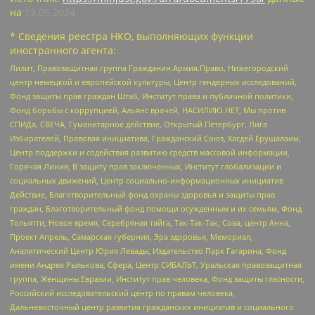
на
13.05.2024
* Сведения реестра НКО, выполняющих функции
иностранного агента:
Лилит, Правозащитная группа Гражданин.Армия.Право, Нижегородский
центр немецкой и европейской культуры, Центр гендерных исследований,
Фонд защиты прав граждан Штаб, Институт права и публичной политики,
Фонд борьбы с коррупцией, Альянс врачей, НАСИЛИЮ.НЕТ, Мы против
СПИДа, СВЕЧА, Гуманитарное действие, Открытый Петербург, Лига
Избирателей, Правовая инициатива, Гражданский Союз, Хасдей Ерушалаим,
Центр поддержки и содействия развитию средств массовой информации,
Горячая Линия, В защиту прав заключенных, Институт глобализации и
социальных движений, Центр социально-информационных инициатив
Действие, Благотворительный фонд охраны здоровья и защиты прав
граждан, Благотворительный фонд помощи осужденным и их семьям, Фонд
Тольятти, Новое время, Серебряная тайга, Так-Так-Так, Сова, центр Анна,
Проект Апрель, Самарская губерния, Эра здоровья, Мемориал,
Аналитический Центр Юрия Левады, Издательство Парк Гагарина, Фонд
имени Андрея Рылькова, Сфера, Центр СИБАЛЬТ, Уральская правозащитная
группа, Женщины Евразии, Институт прав человека, Фонд защиты гласности,
Российский исследовательский центр по правам человека,
Дальневосточный центр развития гражданских инициатив и социального