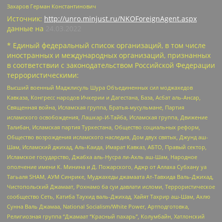
Захаров Герман Константинович
Источник:
http://unro.minjust.ru/NKOForeignAgent.aspx
данные на
24.03.2022
* Единый федеральный список организаций, в том числе
иностранных и международных организаций, признанных
в соответствии с законодательством Российской Федерации
террористическими:
Высший военный Маджлисуль Шура Объединенных сил моджахедов
Кавказа, Конгресс народов Ичкерии и Дагестана, База, Асбат аль-Ансар,
Священная война, Исламская группа, Братья-мусульмане, Партия
исламского освобождения, Лашкар-И-Тайба, Исламская группа, Движение
Талибан, Исламская партия Туркестана, Общество социальных реформ,
Общество возрождения исламского наследия, Дом двух святых, Джунд аш-
Шам, Исламский джихад, Аль-Каида, Имарат Кавказ, АБТО, Правый сектор,
Исламское государство, Джабха аль-Нусра ли-Ахль аш-Шам, Народное
ополчение имени К. Минина и Д. Пожарского, Аджр от Аллаха Субхану уа
Тагьаля SHAM, АУМ Синрике, Муджахеды джамаата Ат-Тавхида Валь-Джихад,
Чистопольский Джамаат, Рохнамо ба суи давлати исломи, Террористическое
сообщество Сеть, Катиба Таухид валь-Джихад, Хайят Тахрир аш-Шам, Ахлю
Сунна Валь Джамаа, National Socialism/White Power, Артподготовка,
Религиозная группа “Джамаат “Красный пахарь”, Колумбайн, Хатлонский