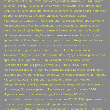
социалистическое общество, Джамаат мувахидов, Объединенный Вилайат
Кабарды, Балкарии и Карачая, Союз славян, Ат-Такфир Валь-Хиджра, Пит
Буль, Национал-социалистическая рабочая партия России, Славянский союз,
Формат-18, Благородный Орден Дьявола, Армия воли народа,
Национальная Социалистическая Инициатива города Череповца, Духовно-
Родовая Держава Русь, Русское национальное единство, Древнерусской
Инглистической церкви Православных Староверов-Инглингов, Русский
общенациональный союз, Движение против нелегальной иммиграции,
Кровь и Честь, О свободе совести и о религиозных объединениях, Омская
организация общественного политического движения Русское
национальное единство, Северное Братство, Клуб Болельщиков
Футбольного Клуба Динамо, Файзрахманисты, Мусульманская религиозная
организация п. Боровский, Община Коренного Русского народа
Щелковского района, Правый сектор, УНА - УНСО, Украинская
повстанческая армия, Тризуб им. Степана Бандеры, Братство, Белый Крест,
Misanthropic division, Религиозное объединение последователей инглиизма,
Народная Социальная Инициатива, TulaSkins, Этнополитическое
объединение Русские, Русское национальное объединение Атака, Мечеть
Мирмамеда, Община Коренного Русского народа г. Астрахани, ВОЛЯ,
Меджлис крымскотатарского народа, Рубеж Севера, ТОЙС, О
противодействии экстремистской деятельности, РЕВТАТПОД, Артподготовка,
Штольц, В честь иконы Божией Матери Державная, Сектор 16,
Независимость, Фирма, Молодежная правозащитная группа МПГ, Курсом