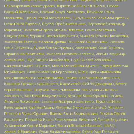
Пономарев Лев Александрович, Каргалицкий Борис Юльевич, Созаев
Валерий Валерьевич, Исламов Тимур Рифгатович, Романова Ольга
Евгеньевна, Щаров Сергей Алексадрович, Цирульников Борис Альбертович,
Гасан Ольга Павловна, Паутов Юрий Анатольевич, Верховский Александр
Маркович, Пислакова-Паркер Марина Петровна, Кочеткова Татьяна
Владимировна, Чуркина Наталья Валерьевна, Акимова Татьяна Николаевна,
Золотарева Екатерина Александровна, Рачинский Ян Збигневич, Жемкова
Елена Борисовна, Гудков Лев Дмитриевич, Илларионова Юлия Юрьевна,
Саранг Анна Васильевна, Захарова Светлана Сергеевна, Аверин Владимир
Анатольевич, Щур Татьяна Михайловна, Щур Николай Алексеевич,
Блинушов Андрей Юрьевич, Мосин Алексей Геннадьевич, Гефтер Валентин
Михайлович, Симонов Алексей Кириллович, Флиге Ирина Анатольевна,
Мельникова Валентина Дмитриевна, Вититинова Елена Владимировна,
Баженова Светлана Куприяновна, Максимов Сергей Владимирович, Беляев
Сергей Иванович, Голубева Елена Николаевна, Ганнушкина Светлана
Алексеевна, Закс Елена Владимировна, Буртина Елена Юрьевна, Гендель
Людмила Залмановна, Кокорина Екатерина Алексеевна, Шуманов Илья
Вячеславович, Арапова Галина Юрьевна, Свечников Анатолий Мариевич,
Прохоров Вадим Юрьевич, Шахова Елена Владимировна, Подузов Сергей
Васильевич, Протасова Ирина Вячеславовна, Литинский Леонид Борисович,
Лукашевский Сергей Маркович, Бахмин Вячеслав Иванович, Шабад
Анатолий Ефимович, Сухих Дарья Николаевна, Орлов Олег Петрович,