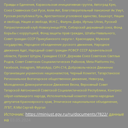
Правды и Единения, Каракольская инициативная группа, Автоград Крю,
Союз Славянских Сил Руси, Алля-Аят, Благотворительный пансионат Ак Умут,
Русская республика Русь, Арестантское уголовное единство, Башкорт, Нация
и свобода, Нация и свобода, W.H.С., Фалунь Дафа, Иртыш Ultras, Русский
Патриотический клуб-Новокузнецк/РПК, Сибирский державный союз, Фонд
борьбы с коррупцией, Фонд защиты прав граждан, Штабы Навального,
Совет граждан СССР Прикубанского округа г. Краснодара, Мужское
государство, Народное объединение русского движения, Народное
движение Адат, Народный совет граждан РСФСР СССР Архангельской
области, Проект Штурм, Граждане СССР, Держава Союз Советских Светлых
Родов, Совет Советских Социалистических Районов, Meta Platforms Inc,
Facebook, Instagram, WhatsApp, СИЧ-С14, Добровольческое Движение
Организации украинских националистов, Черный Комитет, Татарстанское
Региональное Всетатарское общественное движение, Невоград,
Молодежное Демократическое Движение Весна, Верховный Совет
Татарской Автономной Советской Социалистической Республики, Конгресс
ойрат-калмыцкого народа, Исполнительный комитет совета народных
депутатов Красноярского края, Этническое национальное объединение,
ЛГБТ, Я.МЫ Сергей Фургал
Источник:
https://minjust.gov.ru/ru/documents/7822/
данные
на
03.05.2024