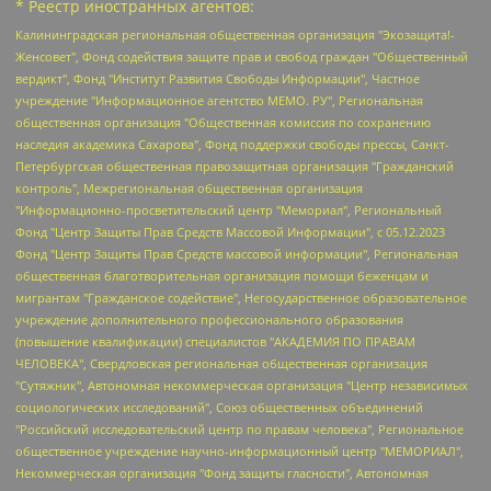
* Реестр иностранных агентов:
Калининградская региональная общественная организация "Экозащита!-Женсовет", Фонд содействия защите прав и свобод граждан "Общественный вердикт", Фонд "Институт Развития Свободы Информации", Частное учреждение "Информационное агентство МЕМО. РУ", Региональная общественная организация "Общественная комиссия по сохранению наследия академика Сахарова", Фонд поддержки свободы прессы, Санкт-Петербургская общественная правозащитная организация "Гражданский контроль", Межрегиональная общественная организация "Информационно-просветительский центр "Мемориал", Региональный Фонд "Центр Защиты Прав Средств Массовой Информации", с 05.12.2023 Фонд "Центр Защиты Прав Средств массовой информации", Региональная общественная благотворительная организация помощи беженцам и мигрантам "Гражданское содействие", Негосударственное образовательное учреждение дополнительного профессионального образования (повышение квалификации) специалистов "АКАДЕМИЯ ПО ПРАВАМ ЧЕЛОВЕКА", Свердловская региональная общественная организация "Сутяжник", Автономная некоммерческая организация "Центр независимых социологических исследований", Союз общественных объединений "Российский исследовательский центр по правам человека", Региональное общественное учреждение научно-информационный центр "МЕМОРИАЛ", Некоммерческая организация "Фонд защиты гласности", Автономная некоммерческая организация "Институт прав человека", Городская общественная организация "Екатеринбургское общество "МЕМОРИАЛ", Городская общественная организация "Рязанское историко-просветительское и правозащитное общество "Мемориал" (Рязанский Мемориал), Челябинский региональный орган общественной самодеятельности – женское общественное объединение "Женщины Евразии", Челябинский региональный орган общественной самодеятельности "Уральская правозащитная группа", Фонд содействия защите здоровья и социальной справедливости имени Андрея Рылькова, Автономная Некоммерческая Организация "Аналитический Центр Юрия Левады", Автономная некоммерческая организация социальной поддержки населения "Проект Апрель", Региональная общественная организация помощи женщинам и детям, находящимся в кризисной ситуации "Информационно-методический центр "Анна", Фонд содействия развитию массовых коммуникаций и правовому просвещению "Так-так-Так", Фонд содействия устойчивому развитию "Серебряная тайга", Свердловский региональный общественный фонд социальных проектов "Новое время", "Idel.Реалии", Кавказ.Реалии, Крым.Реалии, Телеканал Настоящее Время, Татаро-башкирская служба Радио Свобода (Azatliq Radiosi), Радио Свободная Европа/Радио Свобода (PCE/PC), "Сибирь.Реалии", "Фактограф", Благотворительный фонд помощи осужденным и их семьям, Автономная некоммерческая организация "Институт глобализации и социальных движений", Фонд "В защиту прав заключенных", Частное учреждение "Центр поддержки и содействия развитию средств массовой информации", Пензенский региональный общественный благотворительный фонд "Гражданский союз", "Север.Реалии", Некоммерческая организация Фонд "Правовая инициатива", Общество с ограниченной ответственностью "Радио Свободная Европа/Радио Свобода", Чешское информационное агентство "MEDIUM-ORIENT", Красноярская региональная общественная организация "Мы против СПИДа", Камалягин Денис Николаевич, Маркелов Сергей Евгеньевич, Пономарев Лев Александрович, Савицкая Людмила Алексеевна, Автономная некоммерческая организация "Центр по работе с проблемой насилия "НАСИЛИЮ.НЕТ", Межрегиональный профессиональный союз работников здравоохранения "Альянс врачей", Юридическое лицо, зарегистрированное в Латвийской Республике, SIA "Medusa Project" (регистрационный номер 40103797863, дата регистрации 10.06.2014), Некоммерческая организация "Фонд по борьбе с коррупцией", Автономная некоммерческая организация "Институт права и публичной политики", Баданин Роман Сергеевич, Гликин Максим Александрович, Железнова Мария Михайловна, Лукьянова Юлия Сергеевна, Маетная Елизавета Витальевна, Маняхин Петр Борисович, Чуракова Ольга Владимировна, Ярош Юлия Петровна, Юридическое лицо "The Insider SIA", зарегистрированное в Риге, Латвийская Республика (дата регистрации 26.06.2015), являющееся администратором доменного имени интернет-издания "The Insider SIA", https://theins.ru, Постернак Алексей Евгеньевич, Рубин Михаил Аркадьевич, Анин Роман Александрович, Юридическое лицо Istories fonds, зарегистрированное в Латвийской Республике (регистрационный номер 50008295751, дата регистрации 24.02.2020), Великовский Дмитрий Александрович, Долинина Ирина Николаевна, Мароховская Алеся Алексеевна, Шлейнов Роман Юрьевич, Шмагун Олеся Валентиновна, Общество с ограниченной ответственностью "Альтаир 2021", Общество с ограниченной ответственностью "Вега 2021", Общество с ограниченной ответственностью "Главный редактор 2021", Общество с ограниченной ответственностью "Ромашки монолит", Важенков Артем Валерьевич, Ивановская областная общественная организация "Центр гендерных исследований", Гурман Юрий Альбертович, Медиапроект "ОВД-Инфо", Егоров Владимир Владимирович, Жилинский Владимир Александрович, Общество с ограниченной ответственностью "ЗП", Иванова София Юрьевна, Карезина Инна Павловна, Кильтау Екатерина Викторовна, Петров Алексей Викторович, Пискунов Сергей Евгеньевич, Смирнов Сергей Сергеевич, Тихонов Михаил Сергеевич, Общество с ограниченной ответственностью "ЖУРНАЛИСТ-ИНОСТРАННЫЙ АГЕНТ", Арапова Галина Юрьевна, Вольтская Татьяна Анатольевна, Американская компания "Mason G.E.S. Anonymous Foundation" (США), являющаяся владельцем интернет-издания https://mnews.world/, Компания "Stichting Bellingcat", зарегистрированная в Нидерландах (дата регистрации 11.07.2018), Захаров Андрей Вячеславович, Клепиковская Екатерина Дмитриевна, Общество с ограниченной ответственностью "МЕМО", Перл Роман Александрович, Симонов Евгений Алексеевич, Соловьева Елена Анатольевна, Сотников Даниил Владимирович, Сурначева Елизавета Дмитриевна, Автономная некоммерческая организация по защите прав человека и информированию населения "Якутия – Наше Мнение", Общество с ограниченной ответственностью "Москоу диджитал медиа", с 26.01.2023 Общество с ограниченной ответственностью "Чайка Белые сады", Ветошкина Валерия Валерьевна, Заговора Максим Александрович, Межрегиональное общественное движение "Российская ЛГБТ - сеть", Оленичев Максим Владимирович, Павлов Иван Юрьевич, Скворцова Елена Сергеевна, Общество с ограниченной ответственностью "Как бы инагент", Кочетков Игорь Викторович, Общество с ограниченной ответственностью "Честные выборы", Еланчик Олег Александрович, Общество с ограниченной ответственностью "Нобелевский призыв", Гималова Регина Эмилевна, Григорьев Андрей Валерьевич, Григорьева Алина Александровна, Ассоциация по содействию защите прав призывников, альтернативнослужащих и военнослужащих "Правозащитная группа "Гражданин.Армия.Право", Хисамова Регина Фаритовна, Автономная некоммерческая организация по реализации социально-правовых программ "Лилит", Дальневосточное общественное движение "Маяк", Санкт-Петербургская ЛГБТ-инициативная группа "Выход", Инициативная группа ЛГБТ+ "Реверс", Алексеев Андрей Викторович, Бекбулатова Таисия Львовна, Беляев Иван Михайлович, Владыкина Елена Сергеевна, Гельман Марат Александрович, Никульшина Вероника Юрьевна, Толоконникова Надежда Андреевна, Шендерович Виктор Анатольевич, Общество с ограниченной ответственностью "Данное сообщение", Общество с ограниченной ответственностью Издательский дом "Новая глава", Айнбиндер Александра Александровна, Московский комьюнити-центр для ЛГБТ+инициатив, Благотворительный фонд развития филантропии, Deutsche Welle (Германия, Kurt-Schumacher-Strasse 3, 53113 Bonn), Борзунова Мария Михайловна, Воробьев Виктор Викторович, Голубева Анна Львовна, Константинова Алла Михайловна, Малкова Ирина Владимировна, Мурадов Мурад Абдулгалимович, Осетинская Елизавета Николаевна, Понасенков Евгений Николаевич, Ганапольский Матвей Юрьевич, Киселев Евгений Алексеевич, Борухович Ирина Григорьевна, Дремин Иван Тимофеевич, Дубровский Дмитрий Викторович, Красноярская региональная общественная организация поддержки и развития альтернативных образовательных технологий и межкультурных коммуникаций "ИНТЕРРА", Маяковская Екатерина Алексеевна, Фейгин Марк Захарович, Филимонов Андрей Викторович, Дзугкоева Регина Николаевна, Доброхотов Роман Александрович, Дудь Юрий Александрович, Елкин Сергей Владимирович, Кругликов Кирилл Игоревич, Сабунаева Мария Леонидовна, Семенов Алексей Владимирович, Шаинян Карен Багратович, Шульман Екатерина Михайловна, Асафьев Артур Валерьевич, Вахштайн Виктор Семенович, Венедиктов Алексей Алексеевич, Лушникова Екатерина Евгеньевна, Волков Леонид Михайлович, Невзоров Александр Глебович, Пархоменко Сергей Борисович, Сироткин Ярослав Николаевич, Кара-Мурза Владимир Владимирович, Баранова Наталья Владимировна, Гозман Леонид Яковлевич, Кагарлицкий Борис Юльевич, Климарев Михаил Валерьевич, Милов Владимир Станиславович, Автономная некоммерческая организация Краснодарский центр современного искусства "Типография", Моргенштерн Алишер Тагирович, Соболь Любовь Эдуардовна, Общество с ограниченной ответственностью "ЛИЗА НОРМ", Каспаров Гарри Кимович, Ходорковский Михаил Борисович, Общество с ограниченной ответственностью "Апрельские тезисы", Данилович Ирина Брониславовна, Кашин Олег Владимирович, Петров Николай Владимирович, Пивоваров Алексей Владимирович, Соколов Михаил Владимирович, Цветкова Юлия Владимировна, Чичваркин Евгений Александрович, Комитет против пыток/Команда против пыток, Общество с ограниченной ответственностью "Первый научный", Общество с ограниченной ответственностью "Вертолет и ко", Белоцерковская Вероника Борисовна, Кац Максим Евгеньевич, Лазарева Татьяна Юрьевна, Шаведдинов Руслан Табризович, Яшин Илья Валерьевич, Общество с ограниченной ответственностью "Иноагент ААВ", Алешковский Дмитрий Петрович, Альбац Евгения Марковна, Быков Дмитрий Львович, Галямина Юлия Евгеньевна, Лойко Сергей Леонидович, Мартынов Кирилл Константинович, Медведев Сергей Александрович, Крашенинников Федор Геннадиевич, Гордеева Катерина Вл