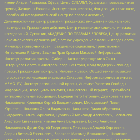
имени Андрея Рылькова, Сфера, Центр СИБАЛЬТ, Уральская правозащитная
группа, Женщины Евразии, Институт прав человека, Фонд защиты гласности,
Российский исследовательский центр по правам человека,
Дальневосточный центр развития гражданских инициатив и социального
партнерства, Гражданское действие, Центр независимых социологических
исследований, Сутяжник, АКАДЕМИЯ ПО ПРАВАМ ЧЕЛОВЕКА, Центр развития
некоммерческих организаций, Частное учреждение в Калининграде Совета
Министров северных стран, Гражданское содействие, Трансперенси
Интернешнл-Р, Центр Защиты Прав Средств Массовой Информации,
Институт развития прессы - Сибирь, Частное учреждение в Санкт-
Петербурге Совета Министров Северных Стран, Фонд поддержки свободы
прессы, Гражданский контроль, Человек и Закон, Общественная комиссия
по сохранению наследия академика Сахарова, Информационное агентство
МЕМО. РУ, Институт региональной прессы, Институт Развития Свободы
Информации, Экозащита!-Женсовет, Общественный вердикт, Евразийская
антимонопольная ассоциация, Бедушев Петр Петрович, Дзугкоева Регина
Николаевна, Кривенко Сергей Владимирович, Милославский Павел
Юрьевич, Шнырова Ольга Вадимовна, Чанышева Лилия Айратовна,
Сидорович Ольга Борисовна, Туровский Александр Алексеевич, Васильева
Анастасия Евгеньевна, Ривина Анна Валерьевна, Бойко Анатолий
Николаевич, Дугин Сергей Георгиевич, Пивоваров Андрей Сергеевич,
Аверин Виталий Евгеньевич, Барахоев Магомед Бекханович, Шарипков
Олег Викторович, Мошель Ирина Ароновна, Шведов Григорий Сергеевич,