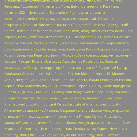
UnKremlin, Международная федерация транспортных рабочих, ИстЧам
Финланд, Гудзоновский институт, Фонд Демократического Развития,
Комитет-2024, Центрально-Европейский университет, Центр
восточноевропейских и международных исследований, Общество
Сторожевой башни, Библии и трактатов Свидетелей Иеговы, Гражданский
Совет, Центр анализа европейской политики, Академическая сеть Восточная
Европа, Российский комитет действия, РЭНД корпорейшн, Русская Америка
за демократию в России, Настоящая Россия, Глобальная сеть журналистов-
расследователей, Служба поддержки, Свободная Россия Берлин, Свободная
Россия Северный Рейн-Вестфалия, Фонд глобальной помощи, Антивоенный
комитет России, Russie-Libertes, La Asocicion de Rusos Libres, Союз за
возвращение Северных территорий, Крымскотатарский Ресурсный Центр,
Глобальный союз IndustriALL, Russian Election Monitor, Article 19, Мнение
медиа, Федерация анархического черного креста, Радио Свободная Европа,
Германское общество изучения Восточной Европы, Фонд имени Фридриха
Эберта, XZ gGmbH, Мобильная академия поддержки гендерной демократии
и миротворчества, Форум имени Льва Копелева, American Councils for
International Education, Cultural Vistas, Institute of International Education,
Антивоенное движение Антальи, Открытый диалог, Школа международных
отношений и государственной политики им Питера Мунка, Российско-
канадский демократический альянс, Школа международных отношений им
Нормана Патерсона, Центр Гражданских Свобод, Фонд Бориса Немцова за
Свободу, Фонд имени Фридриха Науманна за свободу, Феминистское