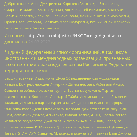
Добровольская Анна Дмитриевна, Королева Александра Евгеньевна,
Смирнов Владимир Александрович, Вицин Сергей Ефимович, Золотухин
Борис Андреевич, Левинсон Лев Семенович, Локшина Татьяна Иосифовна,
Орлов Олег Петрович, Полякова Мара Федоровна, Резник Генри Маркович,
Захаров Герман Константинович
Источник:
http://unro.minjust.ru/NKOForeignAgent.aspx
данные на
24.03.2022
* Единый федеральный список организаций, в том числе
иностранных и международных организаций, признанных
в соответствии с законодательством Российской Федерации
террористическими:
Высший военный Маджлисуль Шура Объединенных сил моджахедов
Кавказа, Конгресс народов Ичкерии и Дагестана, База, Асбат аль-Ансар,
Священная война, Исламская группа, Братья-мусульмане, Партия
исламского освобождения, Лашкар-И-Тайба, Исламская группа, Движение
Талибан, Исламская партия Туркестана, Общество социальных реформ,
Общество возрождения исламского наследия, Дом двух святых, Джунд аш-
Шам, Исламский джихад, Аль-Каида, Имарат Кавказ, АБТО, Правый сектор,
Исламское государство, Джабха аль-Нусра ли-Ахль аш-Шам, Народное
ополчение имени К. Минина и Д. Пожарского, Аджр от Аллаха Субхану уа
Тагьаля SHAM, АУМ Синрике, Муджахеды джамаата Ат-Тавхида Валь-Джихад,