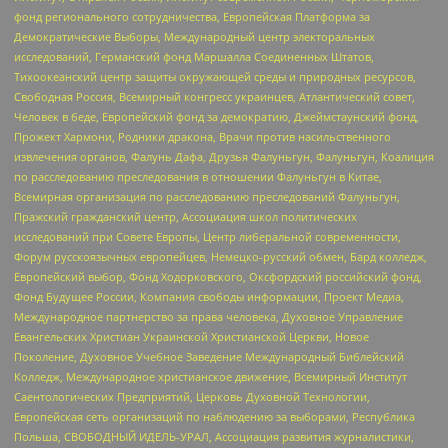
фонд регионального сотрудничества, Европейская Платформа за
Демократические Выборы, Международный центр электоральных
исследований, Германский фонд Маршалла Соединенных Штатов,
Тихоокеанский центр защиты окружающей среды и природных ресурсов,
Свободная Россия, Всемирный конгресс украинцев, Атлантический совет,
Человек в беде, Европейский фонд за демократию, Джеймстаунский фонд,
Прожект Хармони, Родники дракона, Врачи против насильственного
извлечения органов, Фалунь Дафа, Друзья Фалуньгун, Фалуньгун, Коалиция
по расследованию преследования в отношении Фалуньгун в Китае,
Всемирная организация по расследованию преследований Фалуньгун,
Пражский гражданский центр, Ассоциация школ политических
исследований при Совете Европы, Центр либеральной современности,
Форум русскоязычных европейцев, Немецко-русский обмен, Бард колледж,
Европейский выбор, Фонд Ходорковского, Оксфордский российский фонд,
Фонд Будущее России, Компания свободы информации, Проект Медиа,
Международное партнерство за права человека, Духовное Управление
Евангельских Христиан Украинской Христианской Церкви, Новое
Поколение, Духовное Учебное Заведение Международный Библейский
Колледж, Международное христианское движение, Всемирный Институт
Саентологических Предприятий, Церковь Духовной Технологии,
Европейская сеть организаций по наблюдению за выборами, Республика
Польша, СВОБОДНЫЙ ИДЕЛЬ-УРАЛ, Ассоциация развития журналистики,