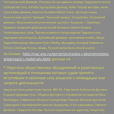
Чистопольский Джамаат, Рохнамо ба суи давлати исломи, Террористическое
сообщество Сеть, Катиба Таухид валь-Джихад, Хайят Тахрир аш-Шам, Ахлю
Сунна Валь Джамаа, National Socialism/White Power, Артподготовка,
Религиозная группа “Джамаат “Красный пахарь”, Колумбайн, Хатлонский
джамаат, Мусульманская религиозная группа п. Кушкуль г. Оренбург,
Крымско-татарский добровольческий батальон имени Номана
Челебиджихана, Азов, Партия исламского возрождения Таджикистана,
Народная самооборона, Дуббайский джамаат, московская ячейка, Батал-
Хаджи Белхороев, Маньяки Культ Убийц, Молодёжь Которая Улыбается,
Легион Свобода России, Айдар, Русский добровольческий корпус
Источник:
http://nac.gov.ru/terroristicheskie-i-ekstremistskie-
organizacii-i-materialy.html
данные на
16.11.2023
* Перечень общественных объединений и религиозных
организаций в отношении которых судом принято
вступившее в законную силу решение о ликвидации или
запрете деятельности:
Национал-большевистская партия, ВЕК РА, Рада земли Кубанской Духовно
Родовой Державы Русь, Община Духовного Управления Асгардской Веси
Беловодья, Славянская Община Капища Веды Перуна, Мужская Духовная
Семинария Староверов-Инглингов, Нурджулар, К Богодержавию, Таблиги
Джамаат, Свидетели Иеговы, Русское национальное единство, Национал-