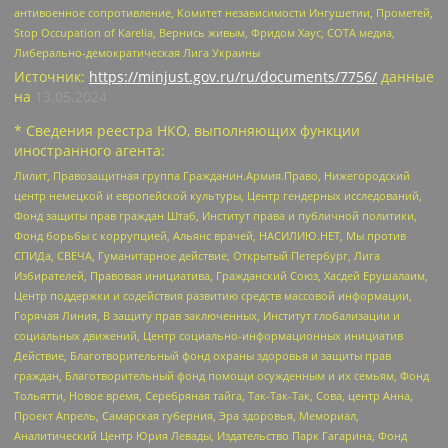
антивоенное сопротивление, Комитет независимости Ингушетии, Прометей,
Stop Occupation of Karelia, Вернись живым, Фридом Хаус, СОТА медиа,
Либерально-демократическая Лига Украины
Источник:
https://minjust.gov.ru/ru/documents/7756/
данные
на
13.05.2024
* Сведения реестра НКО, выполняющих функции
иностранного агента:
Лилит, Правозащитная группа Гражданин.Армия.Право, Нижегородский
центр немецкой и европейской культуры, Центр гендерных исследований,
Фонд защиты прав граждан Штаб, Институт права и публичной политики,
Фонд борьбы с коррупцией, Альянс врачей, НАСИЛИЮ.НЕТ, Мы против
СПИДа, СВЕЧА, Гуманитарное действие, Открытый Петербург, Лига
Избирателей, Правовая инициатива, Гражданский Союз, Хасдей Ерушалаим,
Центр поддержки и содействия развитию средств массовой информации,
Горячая Линия, В защиту прав заключенных, Институт глобализации и
социальных движений, Центр социально-информационных инициатив
Действие, Благотворительный фонд охраны здоровья и защиты прав
граждан, Благотворительный фонд помощи осужденным и их семьям, Фонд
Тольятти, Новое время, Серебряная тайга, Так-Так-Так, Сова, центр Анна,
Проект Апрель, Самарская губерния, Эра здоровья, Мемориал,
Аналитический Центр Юрия Левады, Издательство Парк Гагарина, Фонд