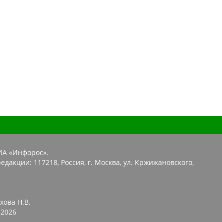
ИА «Инфорос».
едакции: 117218, Россия, г. Москва, ул. Кржижановского,
хова Н.В.
2026