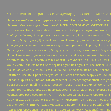
* Перечень иностранных и международных неправительств
Национальный фонд в поддержку демократии, Институт Открытое Общество
Институт Международных Отношений, MEDIA DEVELOPMENT INVESTMENT FUND,
Европейская Платформа за Демократические Выборы, Международный цент
Свободная Россия, Всемирный конгресс украинцев, Атлантический совет, Ч
органов, Фалунь Дафа, Друзья Фалуньгун, Фалуньгун, Коалиция по рассле
Ассоциация школ политических исследований при Совете Европы, Центр ли
Оксфордский российский фонд, Фонд Будущее России, Компания свободы ин
Новое Поколение, Духовное Учебное Заведение Международный Библейский
организаций по наблюдению за выборами, Республика Польша, СВОБОДНЫЙ
Фонд имени Генриха Бёлля, Stichting Bellingcat, Bellingcat Ltd, The Inside
Макдональда-Лорье, Украинская национальная федерация Канады, Декабрис
комитет в Швеции, Проект Медуза, Фонд Андрея Сахарова, Форум свободной 
Solidarus, КрымSOS, Свободный университет, Институт государственного у
борьбы с коррупцией Инк, Завет церквей TCCN, Агора, Всемирный фонд при
имени Бориса Звозскова, Дом прав человека Тбилиси, Дом прав человека Ер
журналистов расследователей, АЛЛАТРА, За свободную Россию, Свободная Б
Комитет-2024, Центрально-Европейский университет, Центр восточноевроп
европейской политики, Академическая сеть Восточная Европа, Российский к
поддержки, Свободная Россия Берлин, Свободная Россия Северный Рейн-Вест