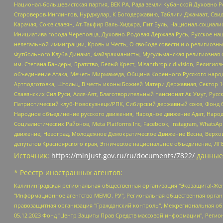
Национал-большевистская партия, ВЕК РА, Рада земли Кубанской Духовно
Староверов-Инглингов, Нурджулар, К Богодержавию, Таблиги Джамаат, Сви
Карачая, Союз славян, Ат-Такфир Валь-Хиджра, Пит Буль, Национал-социал
Инициатива города Череповца, Духовно-Родовая Держава Русь, Русское н
нелегальной иммиграции, Кровь и Честь, О свободе совести и о религиоз
Футбольного Клуба Динамо, Файзрахманисты, Мусульманская религиозная о
им. Степана Бандеры, Братство, Белый Крест, Misanthropic division, Рели
объединение Атака, Мечеть Мирмамеда, Община Коренного Русского народа
Артподготовка, Штольц, В честь иконы Божией Матери Державная, Сектор 1
Славянских Сил Руси, Алля-Аят, Благотворительный пансионат Ак Умут, Русск
Патриотический клуб-Новокузнецк/РПК, Сибирский державный союз, Фонд б
Народное объединение русского движения, Народное движение Адат, Народ
Социалистических Районов, Meta Platforms Inc, Facebook, Instagram, Wha
движение, Невоград, Молодежное Демократическое Движение Весна, Верхов
депутатов Красноярского края, Этническое национальное объединение, ЛГ
Источник:
https://minjust.gov.ru/ru/documents/7822/
данные
* Реестр иностранных агентов:
Калининградская региональная общественная организация "Экозащита!-Женсовет", Фонд содействия защите прав и свобод граждан "Общественный вердикт", Фонд "Институт Развития Свободы Информации", Частное учреждение "Информационное агентство МЕМО. РУ", Региональная общественная организация "Общественная комиссия по сохранению наследия академика Сахарова", Фонд поддержки свободы прессы, Санкт-Петербургская общественная правозащитная организация "Гражданский контроль", Межрегиональная общественная организация "Информационно-просветительский центр "Мемориал", Региональный Фонд "Центр Защиты Прав Средств Массовой Информации", с 05.12.2023 Фонд "Центр Защиты Прав Средств массовой информации", Региональная общественная благотворительная организация помощи беженцам и мигрантам "Гражданское содействие", Негосударственное образовательное учреждение дополнительного профессионального образования (повышение квалификации) специалистов "АКАДЕМИЯ ПО ПРАВАМ ЧЕЛОВЕКА", Свердловская региональная общественная организация "Сутяжник", Автономная некоммерческая организация "Центр независимых социологических исследований", Союз общественных объединений "Российский исследовательский центр по правам человека", Региональное общественное учреждение научно-информационный центр "МЕМОРИАЛ", Некоммерческая организация "Фонд защиты гласности", Автономная некоммерческая организация "Институт прав человека", Городская общественная организация "Екатеринбургское общество "МЕМОРИАЛ", Городская общественная организация "Рязанское историко-просветительское и правозащитное общество "Мемориал" (Рязанский Мемориал), Челябинский региональный орган общественной самодеятельности – женское общественное объединение "Женщины Евразии", Челябинский региональный орган общественной самодеятельности "Уральская правозащитная группа", Фонд содействия защите здоровья и социальной справедливости имени Андрея Рылькова, Автономная Некоммерческая Организация "Аналитический Центр Юрия Левады", Автономная некоммерческая организация социальной поддержки населения "Проект Апрель", Региональная общественная организация помощи женщинам и детям, находящимся в кризисной ситуации "Информационно-методический центр "Анна", Фонд содействия развитию массовых коммуникаций и правовому просвещению "Так-так-Так", Фонд содействия устойчивому развитию "Серебряная тайга", Свердловский региональный общественный фонд социальных проектов "Новое время", "Idel.Реалии", Кавказ.Реалии, Крым.Реалии, Телеканал Настоящее Время, Татаро-башкирская служба Радио Свобода (Azatliq Radiosi), Радио Свободная Европа/Радио Свобода (PCE/PC), "Сибирь.Реалии", "Фактограф", Благотворительный фонд помощи осужденным и их семьям, Автономная некоммерческая организация "Институт глобализации и социальных движений", Фонд "В защиту прав заключенных", Частное учреждение "Центр поддержки и содействия развитию средств массовой информации", Пензенский региональный общественный благотворительный фонд "Гражданский союз", "Север.Реалии", Некоммерческая организация Фонд "Правовая инициатива", Общество с ограниченной ответственностью "Радио Свободная Европа/Радио Свобода", Чешское информационное агентство "MEDIUM-ORIENT", Красноярская региональная общественная организация "Мы против СПИДа", Камалягин Денис Николаевич, Маркелов Сергей Евгеньевич, Пономарев Лев Александрович, Савицкая Людмила Алексеевна, Автоно