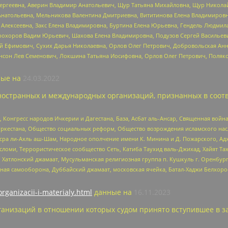
Сергеевна, Аверин Владимир Анатольевич, Щур Татьяна Михайловна, Щур Никола
Анатольевна, Мельникова Валентина Дмитриевна, Вититинова Елена Владимировн
 Алексеевна, Закс Елена Владимировна, Буртина Елена Юрьевна, Гендель Людмил
рохоров Вадим Юрьевич, Шахова Елена Владимировна, Подузов Сергей Васильеви
й Ефимович, Сухих Дарья Николаевна, Орлов Олег Петрович, Добровольская Анн
нсон Лев Семенович, Локшина Татьяна Иосифовна, Орлов Олег Петрович, Поляк
ые на
24.03.2022
ностранных и международных организаций, признанных в соотв
нгресс народов Ичкерии и Дагестана, База, Асбат аль-Ансар, Священная война,
уркестана, Общество социальных реформ, Общество возрождения исламского насл
Нусра ли-Ахль аш-Шам, Народное ополчение имени К. Минина и Д. Пожарского, Ад
сломи, Террористическое сообщество Сеть, Катиба Таухид валь-Джихад, Хайят Тах
, Хатлонский джамаат, Мусульманская религиозная группа п. Кушкуль г. Оренбу
ная самооборона, Дуббайский джамаат, московская ячейка, Батал-Хаджи Белхор
organizacii-i-materialy.html
данные на
16.11.2023
анизаций в отношении которых судом принято вступившее в з