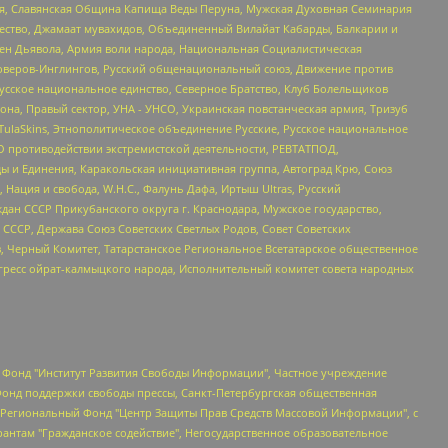
ья, Славянская Община Капища Веды Перуна, Мужская Духовная Семинария
щество, Джамаат мувахидов, Объединенный Вилайат Кабарды, Балкарии и
ден Дьявола, Армия воли народа, Национальная Социалистическая
роверов-Инглингов, Русский общенациональный союз, Движение против
усское национальное единство, Северное Братство, Клуб Болельщиков
а, Правый сектор, УНА - УНСО, Украинская повстанческая армия, Тризуб
 TulaSkins, Этнополитическое объединение Русские, Русское национальное
О противодействии экстремистской деятельности, РЕВТАТПОД,
ы и Единения, Каракольская инициативная группа, Автоград Крю, Союз
 Нация и свобода, W.H.С., Фалунь Дафа, Иртыш Ultras, Русский
ан СССР Прикубанского округа г. Краснодара, Мужское государство,
СССР, Держава Союз Советских Светлых Родов, Совет Советских
в, Черный Комитет, Татарстанское Региональное Всетатарское общественное
гресс ойрат-калмыцкого народа, Исполнительный комитет совета народных
евосточное общественное движение "Маяк", Санкт-Петербургская ЛГБТ-инициативная группа "Выход", Инициативная группа ЛГБТ+ "Реверс", Алексеев Андрей Викторович, Бекбулатова Таисия Львовна, Беляев Иван Михайлович, Владыкина Елена Сергеевна, Гельман Марат Александрович, Никульшина Вероника Юрьевна, Толоконникова Надежда Андреевна, Шендерович Виктор Анатольевич, Общество с ограниченной ответственностью "Данное сообщение", Общество с ограниченной ответственностью Издательский дом "Новая глава", Айнбиндер Александра Александровна, Московский комьюнити-центр для ЛГБТ+инициатив, Благотворительный фонд развития филантропии, Deutsche Welle (Германия, Kurt-Schumacher-Strasse 3, 53113 Bonn), Борзунова Мария Михайловна, Воробьев Виктор Викторович, Голубева Анна Львовна, Константинова Алла Михайловна, Малкова Ирина Владимировна, Мурадов Мурад Абдулгалимович, Осетинская Елизавета Николаевна, Понасенков Евгений Николаевич, Ганапольский Матвей Юрьевич, Киселев Евгений Алексеевич, Борухович Ирина Григорьевна, Дремин Иван Тимофеевич, Дубровский Дмитрий Викторович, Красноярская региональная общественная организация поддержки и развития альтернативных образовательных технологий и межкультурных коммуникаций "ИНТЕРРА", Маяковская Екатерина Алексеевна, Фейгин Марк Захарович, Филимонов Андрей Викторович, Дзугкоева Регина Николаевна, Доброхотов Роман Александрович, Дудь Юрий Александрович, Елкин Сергей Владимирович, Кругликов Кирилл Игоревич, Сабунаева Мария Леонидовна, Семенов Алексей Владимирович, Шаинян Карен Багратович, Шульман Екатерина Михайловна, Асафьев Артур Валерьевич, Вахштайн Виктор Семенович, Венедиктов Алексей Алексеевич, Лушникова Екатерина Евгеньевна, Волков Леонид Михайлович, Невзоров Александр Глебович, Пархоменко Сергей Борисович, Сироткин Ярослав Николаевич, Кара-Мурза Владимир Владимирович, Баранова Наталья Владимировна, Гозман Леонид Яковлевич, Кагарлицкий Борис Юльевич, Климарев Михаил Валерьевич, Милов Владимир Станиславович, Автономная некоммерческая организация Краснодарский центр современного искусства "Типография", Моргенштерн Алишер Тагирович, Соболь Любовь Эдуардовна, Общество с ограниченной ответственностью "ЛИЗА НОРМ", Каспаров Гарри Кимович, Ходорковский Михаил Борисович, Общество с ограниченной ответственностью "Апрельские тезисы", Данилович Ирина Брониславовна, Кашин Олег Владимирович, Петров Николай Владимирович, Пивоваров Алексей Владимирович, Соколов Михаил Владимирович, Цветкова Юлия Владимировна, Чичваркин Евгений Александрович, Комитет против пыток/Команда против пыток, Общество с ограниченной ответственностью "Первый научный", Общество с ограниченной ответственностью "Вертолет и ко", Белоцерковская Вероника Борисовна, Кац Максим Евгеньевич, Лазарева Татьяна Юрьевна, Шаведдинов Руслан Табризович, Яшин Илья Валерьевич, Общество с ограниченной ответственностью "Иноагент ААВ", Алешковский Дмитрий Петрович, Альбац Евгения Марковна, Быков Дмитрий Львович, Галямина Юлия Евгеньевна, Лойко Сергей Леонидович, Мартынов Кирилл Константинович, Медведев Сергей Александрович, Крашенинников Федор Геннадиевич, Гордеева Катерина Вл