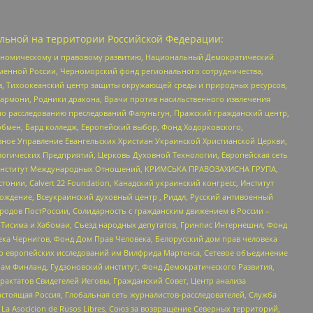
льной на территории Российской Федерации:
кономическому и правовому развитию, Национальный Демократический
менной России, Черноморский фонд регионального сотрудничества,
, Тихоокеанский центр защиты окружающей среды и природных ресурсов,
 Хармони, Родники дракона, Врачи против насильственного извлечения
по расследованию преследований Фалуньгун, Пражский гражданский центр,
бмен, Бард колледж, Европейский выбор, Фонд Ходорковского,
ное Управление Евангельских Христиан Украинской Христианской Церкви,
огических Предприятий, Церковь Духовной Технологии, Европейская сеть
ий Институт Международных Отношений, КРИМСЬКА ПРАВОЗАХИСНА ГРУПА,
стонии, Calvert 22 Foundation, Канадский украинский конгресс, Институт
ждение, Всеукраинский духовный центр , Риддл, Русский антивоенный
ародов ПостРоссии, Солидарность с гражданским движением в России –
в Тисима и Хабомаи, Съезд народных депутатов, Гринпис Интернешнл, Фонд
ека Чернигов, Фонд Дом Прав Человека, Белорусский дом прав человека
нтр европейских исследований им Вилфрида Мартенса, Сетевое объединение
Чам Финланд, Гудзоновский институт, Фонд Демократического Развития,
актатов Свидетелей Иеговы, Гражданский Совет, Центр анализа
астоящая Россия, Глобальная сеть журналистов-расследователей, Служба
a Asocicion de Rusos Libres, Союз за возвращение Северных территорий,