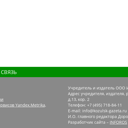
 СВЯЗЬ
Учредитель и издатель ООО 
Адрес учредителя, издателя, р
зи
д.13, кор. 2
рвисов Yandex.Metrika,
Телефон: +7 (495) 718-84-11
E-mail: info@kozulsk-gazeta.ru
И.О. главного редактора Доро
Разработчик сайта –
INFOROS