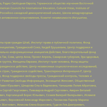
еста, Радио Свободная Европа, Германское общество изучения Восточной
ouncils for International Education, Cultural Vistas, Institute of
, Российско-канадский демократический альянс, Школа международных
е антивоенное сопротивление, Комитет независимости Ингушетии,
ты прав граждан Штаб, Институт права и публичной политики, Фонд
инициатива, Гражданский Союз, Хасдей Ерушалаим, Центр поддержки и
социально-информационных инициатив Действие, Благотворительный фонд
Так, Сова, центр Анна, Проект Апрель, Самарская губерния, Эра здоровья,
я группа, Женщины Евразии, Институт прав человека, Фонд защиты
Гражданское действие, Центр независимых социологических исследований,
стран, Гражданское содействие, Трансперенси Интернешнл-Р, Центр
н, Фонд поддержки свободы прессы, Гражданский контроль, Человек и
тут Развития Свободы Информации, Экозащита!-Женсовет, Общественный
й Павел Юрьевич, Шнырова Ольга Вадимовна, Чанышева Лилия Айратовна,
ин Сергей Георгиевич, Пивоваров Андрей Сергеевич, Аверин Виталий
вич, Каргалицкий Борис Юльевич, Созаев Валерий Валерьевич, Исламов
льевич, Верховский Александр Маркович, Пислакова-Паркер Марина
н Збигневич, Жемкова Елена Борисовна, Гудков Лев Дмитриевич,