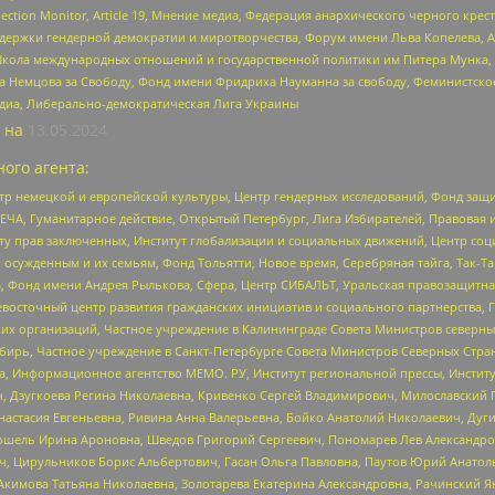
lection Monitor, Article 19, Мнение медиа, Федерация анархического черного кр
и гендерной демократии и миротворчества, Форум имени Льва Копелева, American C
г, Школа международных отношений и государственной политики им Питера Мунка
 Немцова за Свободу, Фонд имени Фридриха Науманна за свободу, Феминистско
медиа, Либерально-демократическая Лига Украины
 на
13.05.2024
ого агента:
р немецкой и европейской культуры, Центр гендерных исследований, Фонд защи
ЧА, Гуманитарное действие, Открытый Петербург, Лига Избирателей, Правовая 
иту прав заключенных, Институт глобализации и социальных движений, Центр 
ужденным и их семьям, Фонд Тольятти, Новое время, Серебряная тайга, Так-Так-
, Фонд имени Андрея Рылькова, Сфера, Центр СИБАЛЬТ, Уральская правозащитна
невосточный центр развития гражданских инициатив и социального партнерства, 
 организаций, Частное учреждение в Калининграде Совета Министров северных 
бирь, Частное учреждение в Санкт-Петербурге Совета Министров Северных Стра
а, Информационное агентство МЕМО. РУ, Институт региональной прессы, Инсти
ч, Дзугкоева Регина Николаевна, Кривенко Сергей Владимирович, Милославски
настасия Евгеньевна, Ривина Анна Валерьевна, Бойко Анатолий Николаевич, Дуг
ошель Ирина Ароновна, Шведов Григорий Сергеевич, Пономарев Лев Александро
ч, Цирульников Борис Альбертович, Гасан Ольга Павловна, Паутов Юрий Анато
Акимова Татьяна Николаевна, Золотарева Екатерина Александровна, Рачинский Я