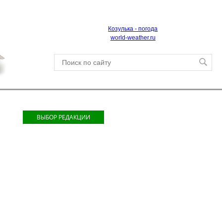
Козулька - погода
world-weather.ru
ВЫБОР РЕДАКЦИИ