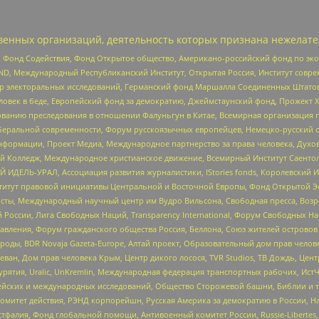
енных организаций, деятельность которых признана нежелате
 Фонд Содействия, Фонд Открытое общество, Американо-российский фонд по э
 Международный Республиканский Институт, Открытая Россия, Институт совре
р электоральных исследований, Германский фонд Маршалла Соединенных Штатов
еловек в беде, Европейский фонд за демократию, Джеймстаунский фонд, Прожект
дованию преследования в отношении Фалуньгун в Китае, Всемирная организация 
беральной современности, Форум русскоязычных европейцев, Немецко-русский о
формации, Проект Медиа, Международное партнерство за права человека, Духов
 Колледж, Международное христианское движение, Всемирный Институт Саентол
 ИДЕЛЬ-УРАЛ, Ассоциация развития журналистики, IStories fonds, Королевск
r, Институт правовой инициативы Центральной и Восточной Европы, Фонд Открытой Э
ты, Международный научный центр им Вудро Вильсона, Свободная пресса, Возро
России, Лига Свободных Наций, Transparеncy International, Форум Свободных Н
правления, Форум гражданского общества Россия, Беллона, Союз жителей острово
роды, BDR Novaja Gazeta-Europe, Алтай проект, Образовательный дом прав челов
еван, Дом прав человека Крым, Центр дикого лосося, TVR Studios, ТВ Дождь, Це
урятия, Uralic, UnKremlin, Международная федерация транспортных рабочих, Ист
ейских и международных исследований, Общество Сторожевой башни, Библии и тр
омитет действия, РЭНД корпорейшн, Русская Америка за демократию в России, Н
фалия, Фонд глобальной помощи, Антивоенный комитет России, Russie-Libertes, L