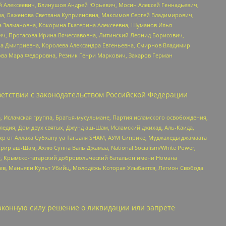
й Алексеевич, Блинушов Андрей Юрьевич, Мосин Алексей Геннадьевич,
а, Баженова Светлана Куприяновна, Максимов Сергей Владимирович,
а Залмановна, Кокорина Екатерина Алексеевна, Шуманов Илья
ч, Протасова Ирина Вячеславовна, Литинский Леонид Борисович,
а Дмитриевна, Королева Александра Евгеньевна, Смирнов Владимир
ова Мара Федоровна, Резник Генри Маркович, Захаров Герман
етствии с законодательством Российской Федерации
 Исламская группа, Братья-мусульмане, Партия исламского освобождения,
едия, Дом двух святых, Джунд аш-Шам, Исламский джихад, Аль-Каида,
жр от Аллаха Субхану уа Тагьаля SHAM, АУМ Синрике, Муджахеды джамаата
рир аш-Шам, Ахлю Сунна Валь Джамаа, National Socialism/White Power,
рг, Крымско-татарский добровольческий батальон имени Номана
оев, Маньяки Культ Убийц, Молодёжь Которая Улыбается, Легион Свобода
аконную силу решение о ликвидации или запрете