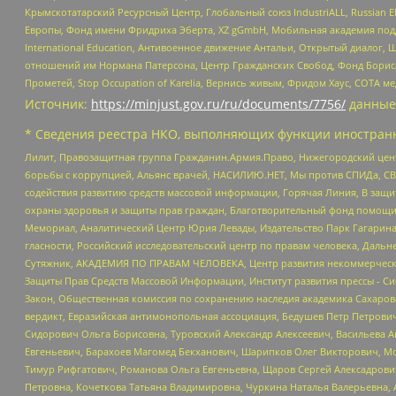
Крымскотатарский Ресурсный Центр, Глобальный союз IndustriALL, Russian E
Европы, Фонд имени Фридриха Эберта, XZ gGmbH, Мобильная академия поддержк
International Education, Антивоенное движение Антальи, Открытый диало
отношений им Нормана Патерсона, Центр Гражданских Свобод, Фонд Бориса
Прометей, Stop Occupation of Karelia, Вернись живым, Фридом Хаус, СОТА 
Источник:
https://minjust.gov.ru/ru/documents/7756/
данные
* Сведения реестра НКО, выполняющих функции иностранн
Лилит, Правозащитная группа Гражданин.Армия.Право, Нижегородский цент
борьбы с коррупцией, Альянс врачей, НАСИЛИЮ.НЕТ, Мы против СПИДа, СВЕ
содействия развитию средств массовой информации, Горячая Линия, В защ
охраны здоровья и защиты прав граждан, Благотворительный фонд помощи ос
Мемориал, Аналитический Центр Юрия Левады, Издательство Парк Гагарина
гласности, Российский исследовательский центр по правам человека, Даль
Сутяжник, АКАДЕМИЯ ПО ПРАВАМ ЧЕЛОВЕКА, Центр развития некоммерческих
Защиты Прав Средств Массовой Информации, Институт развития прессы - Си
Закон, Общественная комиссия по сохранению наследия академика Сахаров
вердикт, Евразийская антимонопольная ассоциация, Бедушев Петр Петрови
Сидорович Ольга Борисовна, Туровский Александр Алексеевич, Васильева А
Евгеньевич, Барахоев Магомед Бекханович, Шарипков Олег Викторович, М
Тимур Рифгатович, Романова Ольга Евгеньевна, Щаров Сергей Алексадрови
Петровна, Кочеткова Татьяна Владимировна, Чуркина Наталья Валерьевна, 