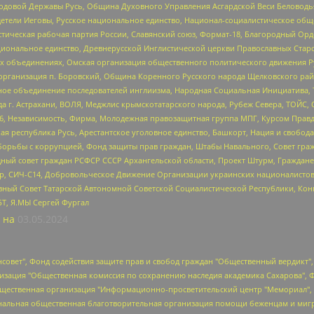
 Родовой Державы Русь, Община Духовного Управления Асгардской Веси Беловод
детели Иеговы, Русское национальное единство, Национал-социалистическое об
истическая рабочая партия России, Славянский союз, Формат-18, Благородный Ор
ациональное единство, Древнерусской Инглистической церкви Православных Ста
ных объединениях, Омская организация общественного политического движения Р
рганизация п. Боровский, Община Коренного Русского народа Щелковского район
гиозное объединение последователей инглиизма, Народная Социальная Инициатива,
 г. Астрахани, ВОЛЯ, Меджлис крымскотатарского народа, Рубеж Севера, ТОЙС, 
6, Независимость, Фирма, Молодежная правозащитная группа МПГ, Курсом Правд
ая республика Русь, Арестантское уголовное единство, Башкорт, Нация и свобода,
орьбы с коррупцией, Фонд защиты прав граждан, Штабы Навального, Совет гражд
ный совет граждан РСФСР СССР Архангельской области, Проект Штурм, Граждане 
tsApp, СИЧ-С14, Добровольческое Движение Организации украинских националисто
ный Совет Татарской Автономной Советской Социалистической Республики, Кон
БТ, Я.МЫ Сергей Фургал
 на
03.05.2024
мная некоммерческая организация "Центр по работе с проблемой насилия "НАСИЛИЮ.НЕТ", Межрегиональный профессиональный союз работников здравоохранения "Альянс врачей", Юридическое лицо, зарегистрированное в Латвийской Республике, SIA "Medusa Project" (регистрационный номер 40103797863, дата регистрации 10.06.2014), Некоммерческая организация "Фонд по борьбе с коррупцией", Автономная некоммерческая организация "Институт права и публичной политики", Баданин Роман Сергеевич, Гликин Максим Александрович, Железнова Мария Михайловна, Лукьянова Юлия Сергеевна, Маетная Елизавета Витальевна, Маняхин Петр Борисович, Чуракова Ольга Владимировна, Ярош Юлия Петровна, Юридическое лицо "The Insider SIA", зарегистрированное в Риге, Латвийская Республика (дата регистрации 26.06.2015), являющееся администратором доменного имени интернет-издания "The Insider SIA", https://theins.ru, Постернак Алексей Евгеньевич, Рубин Михаил Аркадьевич, Анин Роман Александрович, Юридическое лицо Istories fonds, зарегистрированное в Латвийской Республике (регистрационный номер 50008295751, дата регистрации 24.02.2020), Великовский Дмитрий Александрович, Долинина Ирина Николаевна, Мароховская Алеся Алексеевна, Шлейнов Роман Юрьевич, Шмагун Олеся Валентиновна, Общество с ограниченной ответственностью "Альтаир 2021", Общество с ограниченной ответственностью "Вега 2021", Общество с ограниченной ответственностью "Главный редактор 2021", Общество с ограниченной ответственностью "Ромашки монолит", Важенков Артем Валерьевич, Ивановская областная общественная организация "Центр гендерных исследований", Гурман Юрий Альбертович, Медиапроект "ОВД-Инфо", Егоров Владимир Владимирович, Жилинский Владимир Александрович, Общество с ограниченной ответственностью "ЗП", Иванова София Юрьевна, Карезина Инна Павловна, Кильтау Екатерина Викторовна, Петров Алексей Викторович, Пискунов Сергей Евгеньевич, Смирнов Сергей Сергеевич, Тихонов Михаил Сергеевич, Общество с ограниченной ответственностью "ЖУРНАЛИСТ-ИНОСТРАННЫЙ АГЕНТ", Арапова Галина Юрьевна, Вольтская Татьяна Анатольевна, Американская компания "Mason G.E.S. Anonymous Foundation" (США), являющаяся владельцем интернет-издания https://mnews.world/, Компания "Stichting Bellingcat", зарегистрированная в Нидерландах (дата регистрации 11.07.2018), Захаров Андрей Вячеславович, Клепиковская Екатерина Дмитриевна, Общество с ограниченной ответственностью "МЕМО", Перл Роман Александрович, Симонов Евгений Алексеевич, Соловьева Елена Анатольевна, Сотников Даниил Владимирович, Сурначева Елизавета Дмитриевна, Автономная некоммерческая организация по защите прав человека и информированию населения "Якутия – Наше Мнение", Общество с ограниченной ответственностью "Москоу диджитал медиа", с 26.01.2023 Общество с ограниченной ответственностью "Чайка Белые сады", Ветошкина Валерия Валерьевна, Заговора Максим Александрович, Межрегиональное общественное движение "Российская ЛГБТ - сеть", Оленичев Максим Владимирович, Павлов Иван Юрьевич, Скворцова Елена Сергеевна, Общество с ограниченной ответственностью "Как бы инагент", Кочетков Игорь Викторович, Общество с ограниченной ответственностью "Честные выборы", Еланчик Олег Александрович, Общество с ограниченной ответственностью "Нобелевский призыв", Гималова Регина Эмилевна, Григорьев Андрей Валерьевич, Григорьева Алина Александровна, Ассоциация по содействию защите прав призывников, альтернативнослужащих и военнослужащих "Правозащитная группа "Гражданин.Армия.Право", Хисамова Регина Фаритовна, Автономная некоммерческая организация по реализации социально-правовых программ "Лилит", Дальн