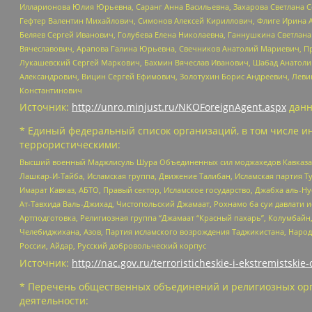
Илларионова Юлия Юрьевна, Саранг Анна Васильевна, Захарова Светлана 
Гефтер Валентин Михайлович, Симонов Алексей Кириллович, Флиге Ирина 
Беляев Сергей Иванович, Голубева Елена Николаевна, Ганнушкина Светлана
Вячеславович, Арапова Галина Юрьевна, Свечников Анатолий Мариевич, П
Лукашевский Сергей Маркович, Бахмин Вячеслав Иванович, Шабад Анатоли
Александрович, Вицин Сергей Ефимович, Золотухин Борис Андреевич, Леви
Константинович
Источник:
http://unro.minjust.ru/NKOForeignAgent.aspx
данн
* Единый федеральный список организаций, в том числе и
террористическими:
Высший военный Маджлисуль Шура Объединенных сил моджахедов Кавказа, Ко
Лашкар-И-Тайба, Исламская группа, Движение Талибан, Исламская партия Т
Имарат Кавказ, АБТО, Правый сектор, Исламское государство, Джабха аль-
Ат-Тавхида Валь-Джихад, Чистопольский Джамаат, Рохнамо ба суи давлати и
Артподготовка, Религиозная группа “Джамаат “Красный пахарь”, Колумбайн
Челебиджихана, Азов, Партия исламского возрождения Таджикистана, Народ
России, Айдар, Русский добровольческий корпус
Источник:
http://nac.gov.ru/terroristicheskie-i-ekstremistskie-
* Перечень общественных объединений и религиозных орг
деятельности: