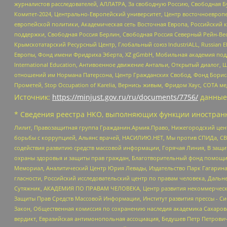
журналистов расследователей, АЛЛАТРА, За свободную Россию, Свободная Б
Комитет-2024, Центрально-Европейский университет, Центр восточноевроп
европейской политики, Академическая сеть Восточная Европа, Российский к
поддержки, Свободная Россия Берлин, Свободная Россия Северный Рейн-Вест
Крымскотатарский Ресурсный Центр, Глобальный союз IndustriALL, Russian E
Европы, Фонд имени Фридриха Эберта, XZ gGmbH, Мобильная академия поддержк
International Education, Антивоенное движение Антальи, Открытый диало
отношений им Нормана Патерсона, Центр Гражданских Свобод, Фонд Бориса
Прометей, Stop Occupation of Karelia, Вернись живым, Фридом Хаус, СОТА 
Источник:
https://minjust.gov.ru/ru/documents/7756/
данные
* Сведения реестра НКО, выполняющих функции иностранн
Лилит, Правозащитная группа Гражданин.Армия.Право, Нижегородский цент
борьбы с коррупцией, Альянс врачей, НАСИЛИЮ.НЕТ, Мы против СПИДа, СВЕ
содействия развитию средств массовой информации, Горячая Линия, В защ
охраны здоровья и защиты прав граждан, Благотворительный фонд помощи ос
Мемориал, Аналитический Центр Юрия Левады, Издательство Парк Гагарина
гласности, Российский исследовательский центр по правам человека, Даль
Сутяжник, АКАДЕМИЯ ПО ПРАВАМ ЧЕЛОВЕКА, Центр развития некоммерческих
Защиты Прав Средств Массовой Информации, Институт развития прессы - Си
Закон, Общественная комиссия по сохранению наследия академика Сахаров
вердикт, Евразийская антимонопольная ассоциация, Бедушев Петр Петрови