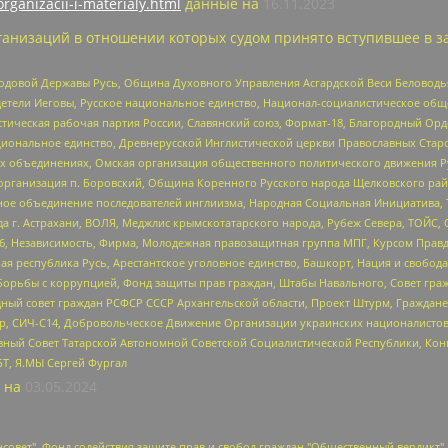
organizacii-i-materialy.html
данные на
16.11.2023
анизаций в отношении которых судом принято вступившее в з
 Родовой Державы Русь, Община Духовного Управления Асгардской Веси Беловод
детели Иеговы, Русское национальное единство, Национал-социалистическое об
истическая рабочая партия России, Славянский союз, Формат-18, Благородный Ор
ациональное единство, Древнерусской Инглистической церкви Православных Ста
ных объединениях, Омская организация общественного политического движения Р
рганизация п. Боровский, Община Коренного Русского народа Щелковского район
гиозное объединение последователей инглиизма, Народная Социальная Инициатива,
 г. Астрахани, ВОЛЯ, Меджлис крымскотатарского народа, Рубеж Севера, ТОЙС, 
6, Независимость, Фирма, Молодежная правозащитная группа МПГ, Курсом Правд
ая республика Русь, Арестантское уголовное единство, Башкорт, Нация и свобода,
орьбы с коррупцией, Фонд защиты прав граждан, Штабы Навального, Совет гражд
ный совет граждан РСФСР СССР Архангельской области, Проект Штурм, Граждане 
tsApp, СИЧ-С14, Добровольческое Движение Организации украинских националисто
ный Совет Татарской Автономной Советской Социалистической Республики, Кон
БТ, Я.МЫ Сергей Фургал
 на
03.05.2024
мная некоммерческая организация "Центр по работе с проблемой насилия "НАСИЛИЮ.НЕТ", Межрегиональный профессиональный союз работников здравоохранения "Альянс врачей", Юридическое лицо, зарегистрированное в Латвийской Республике, SIA "Medusa Project" (регистрационный номер 40103797863, дата регистрации 10.06.2014), Некоммерческая организация "Фонд по борьбе с коррупцией", Автономная некоммерческая организация "Институт права и публичной политики", Баданин Роман Сергеевич, Гликин Максим Александрович, Железнова Мария Михайловна, Лукьянова Юлия Сергеевна, Маетная Елизавета Витальевна, Маняхин Петр Борисович, Чуракова Ольга Владимировна, Ярош Юлия Петровна, Юридическое лицо "The Insider SIA", зарегистрированное в Риге, Латвийская Республика (дата регистрации 26.06.2015), являющееся администратором доменного имени интернет-издания "The Insider SIA", https://theins.ru, Постернак Алексей Евгеньевич, Рубин Михаил Аркадьевич, Анин Роман Александрович, Юридическое лицо Istories fonds, зарегистрированное в Латвийской Республике (регистрационный номер 50008295751, дата регистрации 24.02.2020), Великовский Дмитрий Александрович, Долинина Ирина Николаевна, Мароховская Алеся Алексеевна, Шлейнов Роман Юрьевич, Шмагун Олеся Валентиновна, Общество с ограниченной ответственностью "Альтаир 2021", Общество с ограниченной ответственностью "Вега 2021", Общество с ограниченной ответственностью "Главный редактор 2021", Общество с ограниченной ответственностью "Ромашки монолит", Важенков Артем Валерьевич, Ивановская областная общественная организация "Центр гендерных исследований", Гурман Юрий Альбертович, Медиапроект "ОВД-Инфо", Егоров Владимир Владимирович, Жилинский Владимир Александрович, Общество с ограниченной ответственностью "ЗП", Иванова София Юрьевна, Карезина Инна Павловна, Кильтау Екатерина Викторовна, Петров Алексей Викторович, Пискунов Сергей Евгеньевич, Смирнов Сергей Сергеевич, Тихонов Михаил Сергеевич, Общество с ограниченной ответственностью "ЖУРНАЛИСТ-ИНОСТРАННЫЙ АГЕНТ", Арапова Галина Юрьевна, Вольтская Татьяна Анатольевна, Американская компания "Mason G.E.S. Anonymous Foundation" (США), являющаяся владельцем интернет-издания https://mnews.world/, Компания "Stichting Bellingcat", зарегистрированная в Нидерландах (дата регистрации 11.07.2018), Захаров Андрей Вячеславович, Клепиковская Екатерина Дмитриевна, Общество с ограниченной ответственностью "МЕМО", Перл Роман Александрович, Симонов Евгений Алексеевич, Соловьева Елена Анатольевна, Сотников Даниил Владимирович, Сурначева Елизавета Дмитриевна, Автономная некоммерческая организация по защите прав человека и информированию населения "Якутия – Наше Мнение", Общество с ограниченной ответственностью "Москоу диджитал медиа", с 26.01.2023 Общество с ограниченной ответственностью "Чайка Белые сады", Ветошкина Валерия Валерьевна, Заговора Максим Александрович, Межрегиональное общественное движение "Российская ЛГБТ - сеть", Оленичев Максим Владимирович, Павлов Иван Юрьевич, Скворцова Елена Сергеевна, Общество с ограниченной ответственностью "Как бы инагент", Кочетков Игорь Викторович, Общество с ограниченной ответственностью "Честные выборы", Еланчик Олег Александрович, Общество с ограниченной ответственностью "Нобелевский призыв", Гималова Регина Эмилевна, Григорьев Андрей Валерьевич, Григорьева Алина Александровна, Ассоциация по содействию защите прав призывников, альтернативнослужащих и военнослужащих "Правозащитная группа "Гражданин.Армия.Право", Хисамова Регина Фаритовна, Автономная некоммерческая организация по реализации социально-правовых программ "Лилит", Дальн