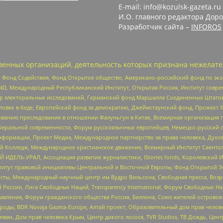
E-mail: info@kozulsk-gazeta.ru
И.О. главного редактора Доро
Разработчик сайта –
INFOROS
енных организаций, деятельность которых признана нежелате
 Фонд Содействия, Фонд Открытое общество, Американо-российский фонд по э
 Международный Республиканский Институт, Открытая Россия, Институт совре
р электоральных исследований, Германский фонд Маршалла Соединенных Штатов
еловек в беде, Европейский фонд за демократию, Джеймстаунский фонд, Прожект
дованию преследования в отношении Фалуньгун в Китае, Всемирная организация 
беральной современности, Форум русскоязычных европейцев, Немецко-русский о
формации, Проект Медиа, Международное партнерство за права человека, Духов
 Колледж, Международное христианское движение, Всемирный Институт Саентол
 ИДЕЛЬ-УРАЛ, Ассоциация развития журналистики, IStories fonds, Королевск
r, Институт правовой инициативы Центральной и Восточной Европы, Фонд Открытой Э
ты, Международный научный центр им Вудро Вильсона, Свободная пресса, Возро
России, Лига Свободных Наций, Transparеncy International, Форум Свободных Н
правления, Форум гражданского общества Россия, Беллона, Союз жителей острово
роды, BDR Novaja Gazeta-Europe, Алтай проект, Образовательный дом прав челов
еван, Дом прав человека Крым, Центр дикого лосося, TVR Studios, ТВ Дождь, Це