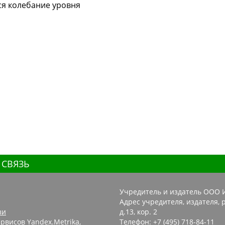
тся колебание уровня
 СВЯЗЬ
Учредитель и издатель ООО 
Адрес учредителя, издателя, р
зи
д.13, кор. 2
рвисов Yandex.Metrika,
Телефон: +7 (495) 718-84-11