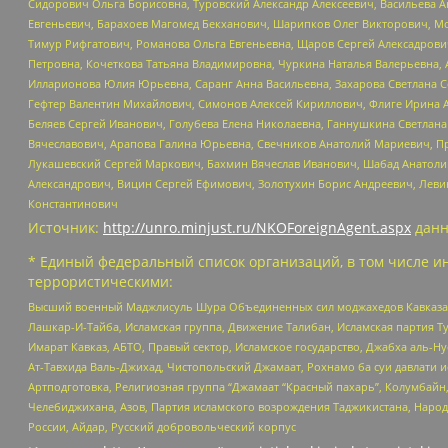
Сидорович Ольга Борисовна, Туровский Александр Алексеевич, Васильева А
Евгеньевич, Барахоев Магомед Бекханович, Шарипков Олег Викторович, М
Тимур Рифгатович, Романова Ольга Евгеньевна, Щаров Сергей Алексадрови
Петровна, Кочеткова Татьяна Владимировна, Чуркина Наталья Валерьевна, 
Илларионова Юлия Юрьевна, Саранг Анна Васильевна, Захарова Светлана 
Гефтер Валентин Михайлович, Симонов Алексей Кириллович, Флиге Ирина 
Беляев Сергей Иванович, Голубева Елена Николаевна, Ганнушкина Светлана
Вячеславович, Арапова Галина Юрьевна, Свечников Анатолий Мариевич, П
Лукашевский Сергей Маркович, Бахмин Вячеслав Иванович, Шабад Анатоли
Александрович, Вицин Сергей Ефимович, Золотухин Борис Андреевич, Леви
Константинович
Источник:
http://unro.minjust.ru/NKOForeignAgent.aspx
данн
* Единый федеральный список организаций, в том числе и
террористическими:
Высший военный Маджлисуль Шура Объединенных сил моджахедов Кавказа, Ко
Лашкар-И-Тайба, Исламская группа, Движение Талибан, Исламская партия Т
Имарат Кавказ, АБТО, Правый сектор, Исламское государство, Джабха аль-
Ат-Тавхида Валь-Джихад, Чистопольский Джамаат, Рохнамо ба суи давлати и
Артподготовка, Религиозная группа “Джамаат “Красный пахарь”, Колумбайн
Челебиджихана, Азов, Партия исламского возрождения Таджикистана, Народ
России, Айдар, Русский добровольческий корпус