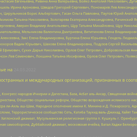
настасия Евгеньевна, Ривина Анна Валерьевна, Бойко Анатолий Николаевич, Дуг
ошель Ирина Ароновна, Шведов Григорий Сергеевич, Пономарев Лев Александро
ч, Цирульников Борис Альбертович, Гасан Ольга Павловна, Паутов Юрий Анато
Акимова Татьяна Николаевна, Золотарева Екатерина Александровна, Рачинский Я
Сергеевна, Аверин Владимир Анатольевич, Щур Татьяна Михайловна, Щур Никола
Анатольевна, Мельникова Валентина Дмитриевна, Вититинова Елена Владимировн
 Алексеевна, Закс Елена Владимировна, Буртина Елена Юрьевна, Гендель Людмил
рохоров Вадим Юрьевич, Шахова Елена Владимировна, Подузов Сергей Васильеви
й Ефимович, Сухих Дарья Николаевна, Орлов Олег Петрович, Добровольская Анн
нсон Лев Семенович, Локшина Татьяна Иосифовна, Орлов Олег Петрович, Поляк
ые на
24.03.2022
ностранных и международных организаций, признанных в соотв
нгресс народов Ичкерии и Дагестана, База, Асбат аль-Ансар, Священная война,
уркестана, Общество социальных реформ, Общество возрождения исламского насл
Нусра ли-Ахль аш-Шам, Народное ополчение имени К. Минина и Д. Пожарского, Ад
сломи, Террористическое сообщество Сеть, Катиба Таухид валь-Джихад, Хайят Тах
, Хатлонский джамаат, Мусульманская религиозная группа п. Кушкуль г. Оренбу
ная самооборона, Дуббайский джамаат, московская ячейка, Батал-Хаджи Белхор