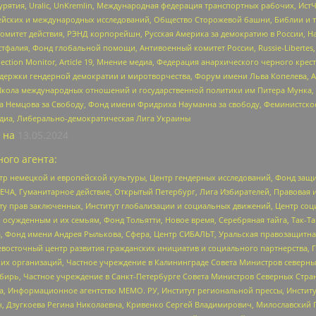
урятия, Uralic, UnKremlin, Международная федерация транспортных рабочих, Ист
ейских и международных исследований, Общество Сторожевой башни, Библии и тр
омитет действия, РЭНД корпорейшн, Русская Америка за демократию в России, Н
фалия, Фонд глобальной помощи, Антивоенный комитет России, Russie-Libertes, L
lection Monitor, Article 19, Мнение медиа, Федерация анархического черного кр
и гендерной демократии и миротворчества, Форум имени Льва Копелева, American C
г, Школа международных отношений и государственной политики им Питера Мунка
 Немцова за Свободу, Фонд имени Фридриха Науманна за свободу, Феминистско
медиа, Либерально-демократическая Лига Украины
 на
13.05.2024
ого агента:
р немецкой и европейской культуры, Центр гендерных исследований, Фонд защи
ЧА, Гуманитарное действие, Открытый Петербург, Лига Избирателей, Правовая 
иту прав заключенных, Институт глобализации и социальных движений, Центр 
ужденным и их семьям, Фонд Тольятти, Новое время, Серебряная тайга, Так-Так-
, Фонд имени Андрея Рылькова, Сфера, Центр СИБАЛЬТ, Уральская правозащитна
невосточный центр развития гражданских инициатив и социального партнерства, 
 организаций, Частное учреждение в Калининграде Совета Министров северных 
бирь, Частное учреждение в Санкт-Петербурге Совета Министров Северных Стра
а, Информационное агентство МЕМО. РУ, Институт региональной прессы, Инсти
ч, Дзугкоева Регина Николаевна, Кривенко Сергей Владимирович, Милославски