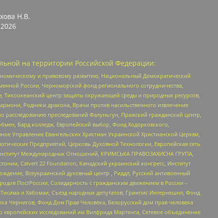
хова Н.В.
2026
льной на территории Российской Федерации:
кономическому и правовому развитию, Национальный Демократический
менной России, Черноморский фонд регионального сотрудничества,
, Тихоокеанский центр защиты окружающей среды и природных ресурсов,
 Хармони, Родники дракона, Врачи против насильственного извлечения
по расследованию преследований Фалуньгун, Пражский гражданский центр,
бмен, Бард колледж, Европейский выбор, Фонд Ходорковского,
ное Управление Евангельских Христиан Украинской Христианской Церкви,
огических Предприятий, Церковь Духовной Технологии, Европейская сеть
ий Институт Международных Отношений, КРИМСЬКА ПРАВОЗАХИСНА ГРУПА,
стонии, Calvert 22 Foundation, Канадский украинский конгресс, Институт
ждение, Всеукраинский духовный центр , Риддл, Русский антивоенный
ародов ПостРоссии, Солидарность с гражданским движением в России –
в Тисима и Хабомаи, Съезд народных депутатов, Гринпис Интернешнл, Фонд
ека Чернигов, Фонд Дом Прав Человека, Белорусский дом прав человека
нтр европейских исследований им Вилфрида Мартенса, Сетевое объединение