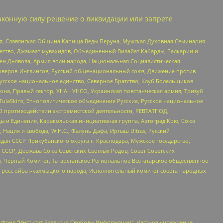
аконную силу решение о ликвидации или запрете
ья, Славянская Община Капища Веды Перуна, Мужская Духовная Семинария
щество, Джамаат мувахидов, Объединенный Вилайат Кабарды, Балкарии и
ден Дьявола, Армия воли народа, Национальная Социалистическая
роверов-Инглингов, Русский общенациональный союз, Движение против
усское национальное единство, Северное Братство, Клуб Болельщиков
а, Правый сектор, УНА - УНСО, Украинская повстанческая армия, Тризуб
 TulaSkins, Этнополитическое объединение Русские, Русское национальное
О противодействии экстремистской деятельности, РЕВТАТПОД,
ы и Единения, Каракольская инициативная группа, Автоград Крю, Союз
 Нация и свобода, W.H.С., Фалунь Дафа, Иртыш Ultras, Русский
ан СССР Прикубанского округа г. Краснодара, Мужское государство,
СССР, Держава Союз Советских Светлых Родов, Совет Советских
в, Черный Комитет, Татарстанское Региональное Всетатарское общественное
гресс ойрат-калмыцкого народа, Исполнительный комитет совета народных
евосточное общественное движение "Маяк", Санкт-Петербургская ЛГБТ-инициативная группа "Выход", Инициативная группа ЛГБТ+ "Реверс", Алексеев Андрей Викторович, Бекбулатова Таисия Львовна, Беляев Иван Михайлович, Владыкина Елена Сергеевна, Гельман Марат Александрович, Никульшина Вероника Юрьевна, Толоконникова Надежда Андреевна, Шендерович Виктор Анатольевич, Общество с ограниченной ответственностью "Данное сообщение", Общество с ограниченной ответственностью Издательский дом "Новая глава", Айнбиндер Александра Александровна, Московский комьюнити-центр для ЛГБТ+инициатив, Благотворительный фонд развития филантропии, Deutsche Welle (Германия, Kurt-Schumacher-Strasse 3, 53113 Bonn), Борзунова Мария Михайловна, Воробьев Виктор Викторович, Голубева Анна Львовна, Константинова Алла Михайловна, Малкова Ирина Владимировна, Мурадов Мурад Абдулгалимович, Осетинская Елизавета Николаевна, Понасенков Евгений Николаевич, Ганапольский Матвей Юрьевич, Киселев Евгений Алексеевич, Борухович Ирина Григорьевна, Дремин Иван Тимофеевич, Дубровский Дмитрий Викторович, Красноярская региональная общественная организация поддержки и развития альтернативных образовательных технологий и межкультурных коммуникаций "ИНТЕРРА", Маяковская Екатерина Алексеевна, Фейгин Марк Захарович, Филимонов Андрей Викторович, Дзугкоева Регина Николаевна, Доброхотов Роман Александрович, Дудь Юрий Александрович, Елкин Сергей Владимирович, Кругликов Кирилл Игоревич, Сабунаева Мария Леонидовна, Семенов Алексей Владимирович, Шаинян Карен Багратович, Шульман Екатерина Михайловна, Асафьев Артур Валерьевич, Вахштайн Виктор Семенович, Венедиктов Алексей Алексеевич, Лушникова Екатерина Евгеньевна, Волков Леонид Михайлович, Невзоров Александр Глебович, Пархоменко Сергей Борисович, Сироткин Ярослав Николаевич, Кара-Мурза Владимир Владимирович, Баранова Наталья Владимировна, Гозман Леонид Яковлевич, Кагарлицкий Борис Юльевич, Климарев Михаил Валерьевич, Милов Владимир Станиславович, Автономная некоммерческая организация Краснодарский центр современного искусства "Типография", Моргенштерн Алишер Тагирович, Соболь Любовь Эдуардовна, Общество с ограниченной ответственностью "ЛИЗА НОРМ", Каспаров Гарри Кимович, Ходорковский Михаил Борисович, Общество с ограниченной ответственностью "Апрельские тезисы", Данилович Ирина Брониславовна, Кашин Олег Владимирович, Петров Николай Владимирович, Пивоваров Алексей Владимирович, Соколов Михаил Владимирович, Цветкова Юлия Владимировна, Чичваркин Евгений Александрович, Комитет против пыток/Команда против пыток, Общество с ограниченной ответственностью "Первый научный", Общество с ограниченной ответственностью "Вертолет и ко", Белоцерковская Вероника Борисовна, Кац Максим Евгеньевич, Лазарева Татьяна Юрьевна, Шаведдинов Руслан Табризович, Яшин Илья Валерьевич, Общество с ограниченной ответственностью "Иноагент ААВ", Алешковский Дмитрий Петрович, Альбац Евгения Марковна, Быков Дмитрий Львович, Галямина Юлия Евгеньевна, Лойко Сергей Леонидович, Мартынов Кирилл Константинович, Медведев Сергей Александрович, Крашенинников Федор Геннадиевич, Гордеева Катерина Вл