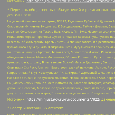
Источник:
http://nac.gov.ru/terroristicheskie-i-ekstremistskie-
* Перечень общественных объединений и религиозных орг
деятельности:
Национал-большевистская партия, ВЕК РА, Рада земли Кубанской Духовно
Староверов-Инглингов, Нурджулар, К Богодержавию, Таблиги Джамаат, Сви
Карачая, Союз славян, Ат-Такфир Валь-Хиджра, Пит Буль, Национал-социал
Инициатива города Череповца, Духовно-Родовая Держава Русь, Русское н
нелегальной иммиграции, Кровь и Честь, О свободе совести и о религиоз
Футбольного Клуба Динамо, Файзрахманисты, Мусульманская религиозная о
им. Степана Бандеры, Братство, Белый Крест, Misanthropic division, Рели
объединение Атака, Мечеть Мирмамеда, Община Коренного Русского народа
Артподготовка, Штольц, В честь иконы Божией Матери Державная, Сектор 1
Славянских Сил Руси, Алля-Аят, Благотворительный пансионат Ак Умут, Русск
Патриотический клуб-Новокузнецк/РПК, Сибирский державный союз, Фонд б
Народное объединение русского движения, Народное движение Адат, Народ
Социалистических Районов, Meta Platforms Inc, Facebook, Instagram, Wha
движение, Невоград, Молодежное Демократическое Движение Весна, Верхов
депутатов Красноярского края, Этническое национальное объединение, ЛГ
Источник:
https://minjust.gov.ru/ru/documents/7822/
данные
* Реестр иностранных агентов:
Калининградская региональная общественная организация "Экозащита!-Женсовет", Фонд содействия защите прав и свобод граждан "Общественный вердикт", Фонд "Институт Развития Свободы Информации", Частное учреждение "Информационное агентство МЕМО. РУ", Региональная общественная организация "Общественная комиссия по сохранению наследия академика Сахарова", Фонд поддержки свободы прессы, Санкт-Петербургская общественная правозащитная организация "Гражданский контроль", Межрегиональная общественная организация "Информационно-просветительский центр "Мемориал", Региональный Фонд "Центр Защиты Прав Средств Массовой Информации", с 05.12.2023 Фонд "Центр Защиты Прав Средств массовой информации", Региональная общественная благотворительная организация помощи беженцам и мигрантам "Гражданское содействие", Негосударственное образовательное учреждение дополнительного профессионального образования (повышение квалификации) специалистов "АКАДЕМИЯ ПО ПРАВАМ ЧЕЛОВЕКА", Свердловская региональная общественная организация "Сутяжник", Автономная некоммерческая организация "Центр независимых социологических исследований", Союз общественных объединений "Российский исследовательский центр по правам человека", Региональное общественное учреждение научно-информационный центр "МЕМОРИАЛ", Некоммерческая организация "Фонд защиты гласности", Автономная некоммерческая организация "Институт прав человека", Городская общественная организация "Екатеринбургское общество "МЕМОРИАЛ", Городская общественная организация "Рязанское историко-просветительское и правозащитное общество "Мемориал" (Рязанский Мемориал), Челябинский региональный орган общественной самодеятельности – женское общественное объединение "Женщины Евразии", Челябинский региональный орган общественной самодеятельности "Уральская правозащитная группа", Фонд содействия защите здоровья и социальной справедливости имени Андрея Рылькова, Автономная Некоммерческая Организация "Аналитический Центр Юрия Левады", Автономная некоммерческая организация социальной поддержки населения "Проект Апрель", Региональная общественная организация помощи женщинам и детям, находящимся в кризисной ситуации "Информационно-методический центр "Анна", Фонд содействия развитию массовых коммуникаций и правовому просвещению "Так-так-Так", Фонд содействия устойчивому развитию "Серебряная тайга", Свердловский региональный общественный фонд социальных проектов "Новое время", "Idel.Реалии", Кавказ.Реалии, Крым.Реалии, Телеканал Настоящее Время, Татаро-башкирская служба Радио Свобода (Azatliq Radiosi), Радио Свободная Европа/Радио Свобода (PCE/PC), "Сибирь.Реалии", "Фактограф", Благотворительный фонд помощи осужденным и их семьям, Автономная некоммерческая организация "Институт глобализации и социальных движений", Фонд "В защиту прав заключенных", Частное учреждение "Центр поддержки и содействия развитию средств массовой информации", Пензенский региональный общественный благотворительный фонд "Гражданский союз", "Север.Реалии", Некоммерческая организация Фонд "Правовая инициатива", Общество с ограниченной ответственностью "Радио Свободная Европа/Радио Свобода", Чешское информационное агентство "MEDIUM-ORIENT", Красноярская региональная общественная организация "Мы против СПИДа", Камалягин Денис Николаевич, Маркелов Сергей Евгеньевич, Пономарев Лев Александрович, Савицкая Людмила Алексеевна, Автоно