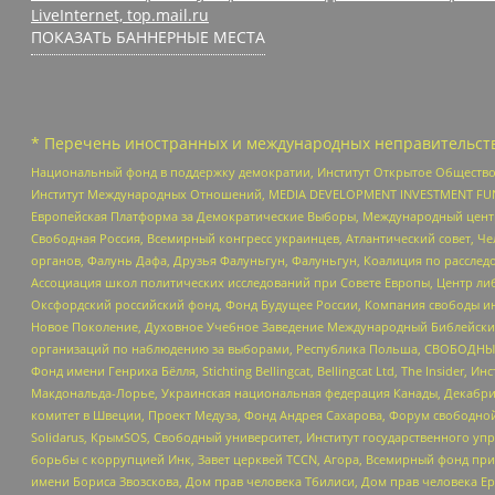
LiveInternet, top.mail.ru
ПОКАЗАТЬ БАННЕРНЫЕ МЕСТА
* Перечень иностранных и международных неправительств
Национальный фонд в поддержку демократии, Институт Открытое Общество
Институт Международных Отношений, MEDIA DEVELOPMENT INVESTMENT FUND,
Европейская Платформа за Демократические Выборы, Международный цент
Свободная Россия, Всемирный конгресс украинцев, Атлантический совет, Ч
органов, Фалунь Дафа, Друзья Фалуньгун, Фалуньгун, Коалиция по рассле
Ассоциация школ политических исследований при Совете Европы, Центр ли
Оксфордский российский фонд, Фонд Будущее России, Компания свободы ин
Новое Поколение, Духовное Учебное Заведение Международный Библейский
организаций по наблюдению за выборами, Республика Польша, СВОБОДНЫЙ
Фонд имени Генриха Бёлля, Stichting Bellingcat, Bellingcat Ltd, The Inside
Макдональда-Лорье, Украинская национальная федерация Канады, Декабрис
комитет в Швеции, Проект Медуза, Фонд Андрея Сахарова, Форум свободной 
Solidarus, КрымSOS, Свободный университет, Институт государственного у
борьбы с коррупцией Инк, Завет церквей TCCN, Агора, Всемирный фонд при
имени Бориса Звозскова, Дом прав человека Тбилиси, Дом прав человека Ер