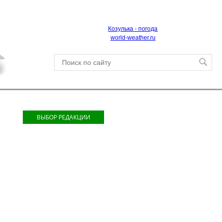
Козулька - погода
world-weather.ru
ВЫБОР РЕДАКЦИИ