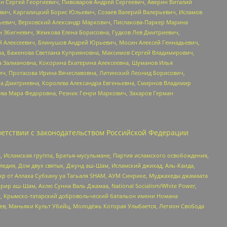
ин Сергей Георгиевич, Пивоваров Андрей Сергеевич, Аверин Виталий
вич, Каргалицкий Борис Юльевич, Созаев Валерий Валерьевич, Исламов
льевич, Верховский Александр Маркович, Пислакова-Паркер Марина
н Збигневич, Жемкова Елена Борисовна, Гудков Лев Дмитриевич,
й Алексеевич, Блинушов Андрей Юрьевич, Мосин Алексей Геннадьевич,
а, Баженова Светлана Куприяновна, Максимов Сергей Владимирович,
а Залмановна, Кокорина Екатерина Алексеевна, Шуманов Илья
ч, Протасова Ирина Вячеславовна, Литинский Леонид Борисович,
а Дмитриевна, Королева Александра Евгеньевна, Смирнов Владимир
ова Мара Федоровна, Резник Генри Маркович, Захаров Герман
етствии с законодательством Российской Федерации
 Исламская группа, Братья-мусульмане, Партия исламского освобождения,
едия, Дом двух святых, Джунд аш-Шам, Исламский джихад, Аль-Каида,
жр от Аллаха Субхану уа Тагьаля SHAM, АУМ Синрике, Муджахеды джамаата
рир аш-Шам, Ахлю Сунна Валь Джамаа, National Socialism/White Power,
рг, Крымско-татарский добровольческий батальон имени Номана
оев, Маньяки Культ Убийц, Молодёжь Которая Улыбается, Легион Свобода