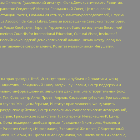
Чам Финланд, Гудзоновский институт, Фонд Демократического Развития,
актатов Свидетелей Иеговы, Гражданский Совет, Центр анализа
астоящая Россия, Глобальная сеть журналистов-расследователей, Служба
a Asocicion de Rusos Libres, Союз за возвращение Северных территорий,
еста, Радио Свободная Европа, Германское общество изучения Восточной
ouncils for International Education, Cultural Vistas, Institute of
, Российско-канадский демократический альянс, Школа международных
е антивоенное сопротивление, Комитет независимости Ингушетии,
ты прав граждан Штаб, Институт права и публичной политики, Фонд
инициатива, Гражданский Союз, Хасдей Ерушалаим, Центр поддержки и
социально-информационных инициатив Действие, Благотворительный фонд
Так, Сова, центр Анна, Проект Апрель, Самарская губерния, Эра здоровья,
я группа, Женщины Евразии, Институт прав человека, Фонд защиты
Гражданское действие, Центр независимых социологических исследований,
стран, Гражданское содействие, Трансперенси Интернешнл-Р, Центр
н, Фонд поддержки свободы прессы, Гражданский контроль, Человек и
тут Развития Свободы Информации, Экозащита!-Женсовет, Общественный
й Павел Юрьевич, Шнырова Ольга Вадимовна, Чанышева Лилия Айратовна,