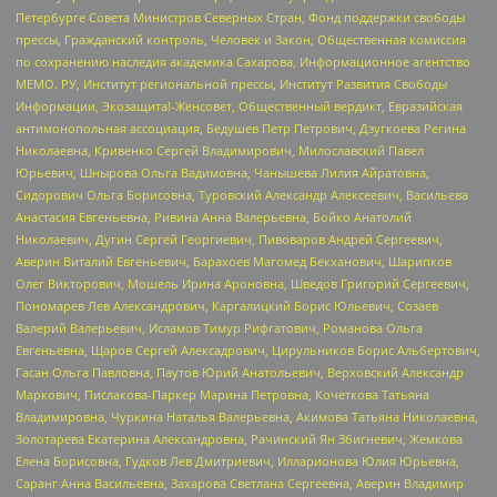
Петербурге Совета Министров Северных Стран, Фонд поддержки свободы
прессы, Гражданский контроль, Человек и Закон, Общественная комиссия
по сохранению наследия академика Сахарова, Информационное агентство
МЕМО. РУ, Институт региональной прессы, Институт Развития Свободы
Информации, Экозащита!-Женсовет, Общественный вердикт, Евразийская
антимонопольная ассоциация, Бедушев Петр Петрович, Дзугкоева Регина
Николаевна, Кривенко Сергей Владимирович, Милославский Павел
Юрьевич, Шнырова Ольга Вадимовна, Чанышева Лилия Айратовна,
Сидорович Ольга Борисовна, Туровский Александр Алексеевич, Васильева
Анастасия Евгеньевна, Ривина Анна Валерьевна, Бойко Анатолий
Николаевич, Дугин Сергей Георгиевич, Пивоваров Андрей Сергеевич,
Аверин Виталий Евгеньевич, Барахоев Магомед Бекханович, Шарипков
Олег Викторович, Мошель Ирина Ароновна, Шведов Григорий Сергеевич,
Пономарев Лев Александрович, Каргалицкий Борис Юльевич, Созаев
Валерий Валерьевич, Исламов Тимур Рифгатович, Романова Ольга
Евгеньевна, Щаров Сергей Алексадрович, Цирульников Борис Альбертович,
Гасан Ольга Павловна, Паутов Юрий Анатольевич, Верховский Александр
Маркович, Пислакова-Паркер Марина Петровна, Кочеткова Татьяна
Владимировна, Чуркина Наталья Валерьевна, Акимова Татьяна Николаевна,
Золотарева Екатерина Александровна, Рачинский Ян Збигневич, Жемкова
Елена Борисовна, Гудков Лев Дмитриевич, Илларионова Юлия Юрьевна,
Саранг Анна Васильевна, Захарова Светлана Сергеевна, Аверин Владимир