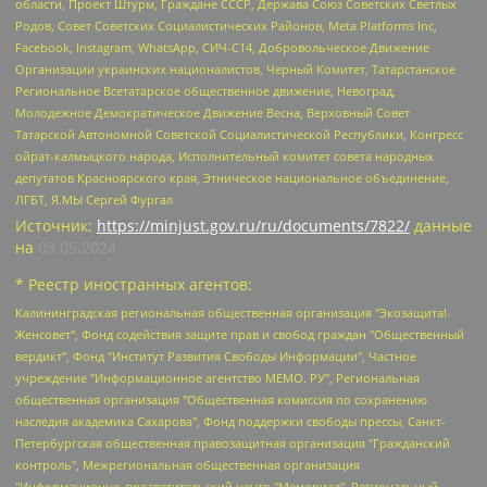
области, Проект Штурм, Граждане СССР, Держава Союз Советских Светлых
Родов, Совет Советских Социалистических Районов, Meta Platforms Inc,
Facebook, Instagram, WhatsApp, СИЧ-С14, Добровольческое Движение
Организации украинских националистов, Черный Комитет, Татарстанское
Региональное Всетатарское общественное движение, Невоград,
Молодежное Демократическое Движение Весна, Верховный Совет
Татарской Автономной Советской Социалистической Республики, Конгресс
ойрат-калмыцкого народа, Исполнительный комитет совета народных
депутатов Красноярского края, Этническое национальное объединение,
ЛГБТ, Я.МЫ Сергей Фургал
Источник:
https://minjust.gov.ru/ru/documents/7822/
данные
на
03.05.2024
* Реестр иностранных агентов:
Калининградская региональная общественная организация "Экозащита!-Женсовет", Фонд содействия защите прав и свобод граждан "Общественный вердикт", Фонд "Институт Развития Свободы Информации", Частное учреждение "Информационное агентство МЕМО. РУ", Региональная общественная организация "Общественная комиссия по сохранению наследия академика Сахарова", Фонд поддержки свободы прессы, Санкт-Петербургская общественная правозащитная организация "Гражданский контроль", Межрегиональная общественная организация "Информационно-просветительский центр "Мемориал", Региональный Фонд "Центр Защиты Прав Средств Массовой Информации", с 05.12.2023 Фонд "Центр Защиты Прав Средств массовой информации", Региональная общественная благотворительная организация помощи беженцам и мигрантам "Гражданское содействие", Негосударственное образовательное учреждение дополнительного профессионального образования (повышение квалификации) специалистов "АКАДЕМИЯ ПО ПРАВАМ ЧЕЛОВЕКА", Свердловская региональная общественная организация "Сутяжник", Автономная некоммерческая организация "Центр независимых социологических исследований", Союз общественных объединений "Российский исследовательский центр по правам человека", Региональное общественное учреждение научно-информационный центр "МЕМОРИАЛ", Некоммерческая организация "Фонд защиты гласности", Автономная некоммерческая организация "Институт прав человека", Городская общественная организация "Екатеринбургское общество "МЕМОРИАЛ", Городская общественная организация "Рязанское историко-просветительское и правозащитное общество "Мемориал" (Рязанский Мемориал), Челябинский региональный орган общественной самодеятельности – женское общественное объединение "Женщины Евразии", Челябинский региональный орган общественной самодеятельности "Уральская правозащитная группа", Фонд содействия защите здоровья и социальной справедливости имени Андрея Рылькова, Автономная Некоммерческая Организация "Аналитический Центр Юрия Левады", Автономная некоммерческая организация социальной поддержки населения "Проект Апрель", Региональная общественная организация помощи женщинам и детям, находящимся в кризисной ситуации "Информационно-методический центр "Анна", Фонд содействия развитию массовых коммуникаций и правовому просвещению "Так-так-Так", Фонд содействия устойчивому развитию "Серебряная тайга", Свердловский региональный общественный фонд социальных проектов "Новое время", "Idel.Реалии", Кавказ.Реалии, Крым.Реалии, Телеканал Настоящее Время, Татаро-башкирская служба Радио Свобода (Azatliq Radiosi), Радио Свободная Европа/Радио Свобода (PCE/PC), "Сибирь.Реалии", "Фактограф", Благотворительный фонд помощи осужденным и их семьям, Автономная некоммерческая организация "Институт глобализации и социальных движений", Фонд "В защиту прав заключенных", Частное учреждение "Центр поддержки и содействия развитию средств массовой информации", Пензенский региональный общественный благотворительный фонд "Гражданский союз", "Север.Реалии", Некоммерческая организация Фонд "Правовая инициатива", Общество с ограниченной ответственностью "Радио Свободная Европа/Радио Свобода", Чешское информационное агентство "MEDIUM-ORIENT", Красноярская региональная общественная организация "Мы против СПИДа", Камалягин Денис Николаевич, Маркелов Сергей Евгеньевич, Пономарев Лев Александрович, Савицкая Людмила Алексеевна, Автономная некоммерческая организация "Центр по работе с проблемой насилия "НАСИЛИЮ.НЕТ", Межрегиональный профессиональный союз работников здравоохранения "Альянс врачей", Юридическое лицо, зарегистрированное в Латвийской Республике, SIA "Medusa Project" (регистрационный номер 40103797863, дата регистрации 10.06.2014), Некоммерческая организация "Фонд по борьбе с коррупцией", Автономная некоммерческая организация "Институт права и публичной политики", Баданин Роман Сергеевич, Гликин Максим Александрович, Железнова Мария Михайловна, Лукьянова Юлия Сергеевна, Маетная Елизавета Витальевна, Маняхин Петр Борисович, Чуракова Ольга Владимировна, Ярош Юлия Петровна, Юридическое лицо "The Insider SIA", зарегистрированное в Риге, Латвийская Республика (дата регистрации 26.06.2015), являющееся администратором доменного имени интернет-издания "The Insider SIA", https://theins.ru, Постернак Алексей Евгеньевич, Рубин Михаил Аркадьевич, Анин Роман Александрович, Юридическое лицо Istories fonds, зарегистрированное в Латвийской Республике (регистрационный номер 50008295751, дата регистрации 24.02.2020), Великовский Дмитрий Александрович, Долинина Ирина Николаевна, Мароховская Алеся Алексеевна, Шлейнов Роман Юрьевич, Шмагун Олеся Валентиновна, Общество с ограниченной ответственностью "Альтаир 2021", Общество с ограниченной ответственностью "Вега 2021", Общество с ограниченной ответственностью "Главный редактор 2021", Общество с ограниченной ответственностью "Ромашки монолит", Важенков Артем Валерьевич, Ивановская областная общественная организация "Центр гендерных исследований", Гурман Юрий Альбертович, Медиапроект "ОВД-Инфо", Егоров Владимир Владимирович, Жилинский Владимир Александрович, Общество с ограниченной ответственностью "ЗП", Иванова София Юрьевна, Карезина Инна Павловна, Кильтау Екатерина Викторовна, Петров Алексей Викторович, Пискунов Сергей Евгеньевич, Смирнов Сергей Сергеевич, Тихонов Михаил Сергеевич, Общество с ограниченной ответственностью "ЖУРНАЛИСТ-ИНОСТРАННЫЙ АГЕНТ", Арапова Галина Юрьевна, Вольтская Татьяна Анатольевна, Американская компания "Mason G.E.S. Anonymous Foundation" (США), являющаяся владельцем интернет-издания https://mnews.world/, Компания "Stichting Bellingcat", зарегистрированная в Нидерландах (дата регистрации 11.07.2018), Захаров Андрей Вячеславович, Клепиковская Екатерина Дмитриевна, Общество с ограниченной ответственностью "МЕМО", Перл Роман Александрович, Симонов Евгений Алексеевич, Соловьева Елена Анатольевна, Сотников Даниил Владимирович, Сурначева Елизавета Дмитриевна, Автономная некоммерческая организация по защите прав человека и информированию населения "Якутия – Наше Мнение", Общество с ограниченной ответственностью "Москоу диджитал медиа", с 26.01.2023 Общество с ограниченной ответственностью "Чайка Белые сады", Ветошкина Валерия Валерьевна, Заговора Максим Александрович, Межрегиональное общественное движение "Российская ЛГБТ - сеть", Оленичев Максим Владимирович, Павлов Иван Юрьевич, Скворцова Елена Сергеевна, Общество с ограниченной ответственностью "Как бы инагент", Кочетков Игорь Викторович, Общество с ограниченной ответственностью "Честные выборы", Еланчик Олег Александрович, Общество с ограниченной ответственностью "Нобелевский призыв", Гималова Регина Эмилевна, Григорьев Андрей Валерьевич, Григорьева Алина Александровна, Ассоциация по содействию защите прав призывников, альтернативнослужащих и военнослужащих "Правозащитная группа "Гражданин.Армия.Право", Хисамова Регина Фаритовна, Автономная некоммерческая организация по реализации социально-правовых программ "Лилит", Дальневосточное общественное движение "Маяк", Санкт-Петербургская ЛГБТ-инициативная группа "Выход", Инициативная группа ЛГБТ+ "Реверс", Алексеев Андрей Викторович, Бекбулатова Таисия Львовна, Беляев Иван Михайлович, Владыкина Елена Сергеевна, Гельман Марат Александрович, Никульшина Вероника Юрьевна, Толоконникова Надежда Андреевна, Шендерович Виктор Анатольевич, Общество с ограниченной ответственностью "Данное сообщение", Общество с ограниченной ответственностью Издательский дом "Новая глава", Айнбиндер Александра Александровна, Московский комьюнити-центр для ЛГБТ+инициатив, Благотворительный фонд развития филантропии, Deutsche Welle (Германия, Kurt-Schumacher-Strasse 3, 53113 Bonn), Борзунова Мария Михайловна, Воробьев Виктор Викторович, Голубева Анна Львовна, Константинова Алла Михайловна, Малкова Ирина Владимировна, Мурадов Мурад Абдулгалимович, Осетинская Елизавета Николаевна, Понасенков Евгений Николаевич, Ганапольский Матвей Юрьевич, Киселев Евгений Алексеевич, Борухович Ирина Григорьевна, Дремин Иван Тимофеевич, Дубровский Дмитрий Викторович, Красноярская региональная общественная организация поддержки и развития альтернативных образовательных технологий и межкультурных коммуникаций "ИНТЕРРА", Маяковская Екатерина Алексеевна, Фейгин Марк Захарович, Филимонов Андрей Викторович, Дзугкоева Регина Николаевна, Доброхотов Роман Александрович, Дудь Юрий Александрович, Елкин Сергей Владимирович, Кругликов Кирилл Игоревич, Сабунаева Мария Леонидовна, Семенов Алексей Владимирович, Шаинян Карен Багратович, Шульман Екатерина Михайловна, Асафьев Артур Валерьевич, Вахштайн Виктор Семенович, Венедиктов Алексей Алексеевич, Лушникова Екатерина Евгеньевна, Волков Леонид Михайлович, Невзоров Александр Глебович, Пархоменко Сергей Борисович, Сироткин Ярослав Николаевич, Кара-Мурза Владимир Владимирович, Баранова Наталья Владимировна, Гозман Леонид Яковлевич, Кагарлицкий Борис Юльевич, Климарев Михаил Валерьевич, Милов Владимир Станиславович, Автономная некоммерческая организация Краснодарский центр современного искусства "Типография", Моргенштерн Алишер Тагирович, Соболь Любовь Эдуардовна, Общество с ограниченной ответственностью "ЛИЗА НОРМ", Каспаров Гарри Кимович, Ходорковский Михаил Борисович, Общество с ограниченной ответственностью "Апрельские тезисы", Данилович Ирина Брониславовна, Кашин Олег Владимирович, Петров Николай Владимирович, Пивоваров Алексей Владимирович, Соколов Михаил Владимирович, Цветкова Юлия Владимировна, Чичваркин Евгений Александрович, Комитет против пыток/Команда против пыток, Общество с ограниченной ответственностью "Первый научный", Общество с ограниченной ответственностью "Вертолет и ко", Белоцерковская Вероника Борисовна, Кац Максим Евгеньевич, Лазарева Татьяна Юрьевна, Шаведдинов Руслан Табризович, Яшин Илья Валерьевич, Общество с ограниченной ответственностью "Иноагент ААВ", Алешковский Дмитрий Петрович, Альбац Евгения Марковна, Быков Дмитрий Львович, Галямина Юлия Евгеньевна, Лойко Сергей Леонидович, Мартынов Кирилл Константинович, Медведев Сергей Александрович, Крашенинников Федор Геннадиевич, Гордеева Катерина Вл