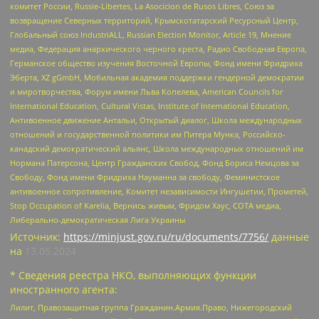
комитет России, Russie-Libertes, La Asocicion de Rusos Libres, Союз за
возвращение Северных территорий, Крымскотатарский Ресурсный Центр,
Глобальный союз IndustriALL, Russian Election Monitor, Article 19, Мнение
медиа, Федерация анархического черного креста, Радио Свободная Европа,
Германское общество изучения Восточной Европы, Фонд имени Фридриха
Эберта, XZ gGmbH, Мобильная академия поддержки гендерной демократии
и миротворчества, Форум имени Льва Копелева, American Councils for
International Education, Cultural Vistas, Institute of International Education,
Антивоенное движение Антальи, Открытый диалог, Школа международных
отношений и государственной политики им Питера Мунка, Российско-
канадский демократический альянс, Школа международных отношений им
Нормана Патерсона, Центр Гражданских Свобод, Фонд Бориса Немцова за
Свободу, Фонд имени Фридриха Науманна за свободу, Феминистское
антивоенное сопротивление, Комитет независимости Ингушетии, Прометей,
Stop Occupation of Karelia, Вернись живым, Фридом Хаус, СОТА медиа,
Либерально-демократическая Лига Украины
Источник:
https://minjust.gov.ru/ru/documents/7756/
данные
на
13.05.2024
* Сведения реестра НКО, выполняющих функции
иностранного агента:
Лилит, Правозащитная группа Гражданин.Армия.Право, Нижегородский