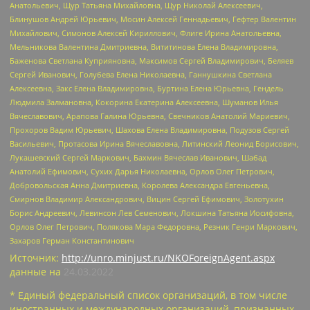
Анатольевич, Щур Татьяна Михайловна, Щур Николай Алексеевич,
Блинушов Андрей Юрьевич, Мосин Алексей Геннадьевич, Гефтер Валентин
Михайлович, Симонов Алексей Кириллович, Флиге Ирина Анатольевна,
Мельникова Валентина Дмитриевна, Вититинова Елена Владимировна,
Баженова Светлана Куприяновна, Максимов Сергей Владимирович, Беляев
Сергей Иванович, Голубева Елена Николаевна, Ганнушкина Светлана
Алексеевна, Закс Елена Владимировна, Буртина Елена Юрьевна, Гендель
Людмила Залмановна, Кокорина Екатерина Алексеевна, Шуманов Илья
Вячеславович, Арапова Галина Юрьевна, Свечников Анатолий Мариевич,
Прохоров Вадим Юрьевич, Шахова Елена Владимировна, Подузов Сергей
Васильевич, Протасова Ирина Вячеславовна, Литинский Леонид Борисович,
Лукашевский Сергей Маркович, Бахмин Вячеслав Иванович, Шабад
Анатолий Ефимович, Сухих Дарья Николаевна, Орлов Олег Петрович,
Добровольская Анна Дмитриевна, Королева Александра Евгеньевна,
Смирнов Владимир Александрович, Вицин Сергей Ефимович, Золотухин
Борис Андреевич, Левинсон Лев Семенович, Локшина Татьяна Иосифовна,
Орлов Олег Петрович, Полякова Мара Федоровна, Резник Генри Маркович,
Захаров Герман Константинович
Источник:
http://unro.minjust.ru/NKOForeignAgent.aspx
данные на
24.03.2022
* Единый федеральный список организаций, в том числе
иностранных и международных организаций, признанных