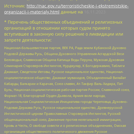
Источник:
http://nac.gov.ru/terroristicheskie-i-ekstremistskie-
organizacii-i-materialy.html
данные на
16.11.2023
* Перечень общественных объединений и религиозных
организаций в отношении которых судом принято
вступившее в законную силу решение о ликвидации или
запрете деятельности:
Национал-большевистская партия, ВЕК РА, Рада земли Кубанской Духовно
Родовой Державы Русь, Община Духовного Управления Асгардской Веси
Беловодья, Славянская Община Капища Веды Перуна, Мужская Духовная
Семинария Староверов-Инглингов, Нурджулар, К Богодержавию, Таблиги
Джамаат, Свидетели Иеговы, Русское национальное единство, Национал-
социалистическое общество, Джамаат мувахидов, Объединенный Вилайат
Кабарды, Балкарии и Карачая, Союз славян, Ат-Такфир Валь-Хиджра, Пит
Буль, Национал-социалистическая рабочая партия России, Славянский союз,
Формат-18, Благородный Орден Дьявола, Армия воли народа,
Национальная Социалистическая Инициатива города Череповца, Духовно-
Родовая Держава Русь, Русское национальное единство, Древнерусской
Инглистической церкви Православных Староверов-Инглингов, Русский
общенациональный союз, Движение против нелегальной иммиграции,
Кровь и Честь, О свободе совести и о религиозных объединениях, Омская
организация общественного политического движения Русское