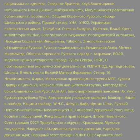
национальное единство, Северное Братство, Клуб Болельщиков
Футбольного Клуба Динамо, Файзрахманисты, Мусульманская религиозная
организация п. Боровский, Община Коренного Русского народа
Щелковского района, Правый сектор, УНА - УНСО, Украинская
повстанческая армия, Тризуб им. Степана Бандеры, Братство, Белый Крест,
Misanthropic division, Религиозное объединение последователей инглиизма,
Народная Социальная Инициатива, TulaSkins, Этнополитическое
объединение Русские, Русское национальное объединение Атака, Мечеть
Мирмамеда, Община Коренного Русского народа г. Астрахани, ВОЛЯ,
Меджлис крымскотатарского народа, Рубеж Севера, ТОЙС, О
противодействии экстремистской деятельности, РЕВТАТПОД, Артподготовка,
Штольц, В честь иконы Божией Матери Державная, Сектор 16,
Независимость, Фирма, Молодежная правозащитная группа МПГ, Курсом
Правды и Единения, Каракольская инициативная группа, Автоград Крю,
Союз Славянских Сил Руси, Алля-Аят, Благотворительный пансионат Ак Умут,
Русская республика Русь, Арестантское уголовное единство, Башкорт, Нация
и свобода, Нация и свобода, W.H.С., Фалунь Дафа, Иртыш Ultras, Русский
Патриотический клуб-Новокузнецк/РПК, Сибирский державный союз, Фонд
борьбы с коррупцией, Фонд защиты прав граждан, Штабы Навального,
Совет граждан СССР Прикубанского округа г. Краснодара, Мужское
государство, Народное объединение русского движения, Народное
движение Адат, Народный совет граждан РСФСР СССР Архангельской