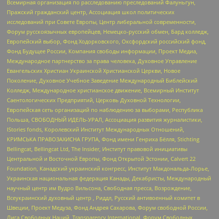
Всемирная организация по расследованию преследований Фалуньгун,
Пражский гражданский центр, Ассоциация школ политических
исследований при Совете Европы, Центр либеральной современности,
Форум русскоязычных европейцев, Немецко-русский обмен, Бард колледж,
Европейский выбор, Фонд Ходорковского, Оксфордский российский фонд,
Фонд Будущее России, Компания свободы информации, Проект Медиа,
Международное партнерство за права человека, Духовное Управление
Евангельских Христиан Украинской Христианской Церкви, Новое
Поколение, Духовное Учебное Заведение Международный Библейский
Колледж, Международное христианское движение, Всемирный Институт
Саентологических Предприятий, Церковь Духовной Технологии,
Европейская сеть организаций по наблюдению за выборами, Республика
Польша, СВОБОДНЫЙ ИДЕЛЬ-УРАЛ, Ассоциация развития журналистики,
IStories fonds, Королевский Институт Международных Отношений,
КРИМСЬКА ПРАВОЗАХИСНА ГРУПА, Фонд имени Генриха Бёлля, Stichting
Bellingcat, Bellingcat Ltd, The Insider, Институт правовой инициативы
Центральной и Восточной Европы, Фонд Открытой Эстонии, Calvert 22
Foundation, Канадский украинский конгресс, Институт Макдональда-Лорье,
Украинская национальная федерация Канады, Декабристы, Международный
научный центр им Вудро Вильсона, Свободная пресса, Возрождение,
Всеукраинский духовный центр , Риддл, Русский антивоенный комитет в
Швеции, Проект Медуза, Фонд Андрея Сахарова, Форум свободной России,
Лига Свободных Наций, Transparеncy International, Форум Свободных