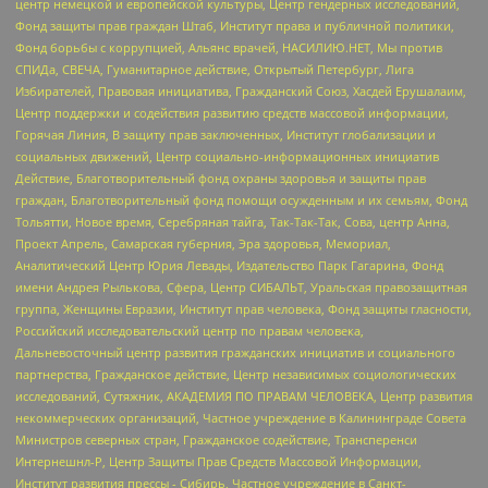
центр немецкой и европейской культуры, Центр гендерных исследований,
Фонд защиты прав граждан Штаб, Институт права и публичной политики,
Фонд борьбы с коррупцией, Альянс врачей, НАСИЛИЮ.НЕТ, Мы против
СПИДа, СВЕЧА, Гуманитарное действие, Открытый Петербург, Лига
Избирателей, Правовая инициатива, Гражданский Союз, Хасдей Ерушалаим,
Центр поддержки и содействия развитию средств массовой информации,
Горячая Линия, В защиту прав заключенных, Институт глобализации и
социальных движений, Центр социально-информационных инициатив
Действие, Благотворительный фонд охраны здоровья и защиты прав
граждан, Благотворительный фонд помощи осужденным и их семьям, Фонд
Тольятти, Новое время, Серебряная тайга, Так-Так-Так, Сова, центр Анна,
Проект Апрель, Самарская губерния, Эра здоровья, Мемориал,
Аналитический Центр Юрия Левады, Издательство Парк Гагарина, Фонд
имени Андрея Рылькова, Сфера, Центр СИБАЛЬТ, Уральская правозащитная
группа, Женщины Евразии, Институт прав человека, Фонд защиты гласности,
Российский исследовательский центр по правам человека,
Дальневосточный центр развития гражданских инициатив и социального
партнерства, Гражданское действие, Центр независимых социологических
исследований, Сутяжник, АКАДЕМИЯ ПО ПРАВАМ ЧЕЛОВЕКА, Центр развития
некоммерческих организаций, Частное учреждение в Калининграде Совета
Министров северных стран, Гражданское содействие, Трансперенси
Интернешнл-Р, Центр Защиты Прав Средств Массовой Информации,
Институт развития прессы - Сибирь, Частное учреждение в Санкт-