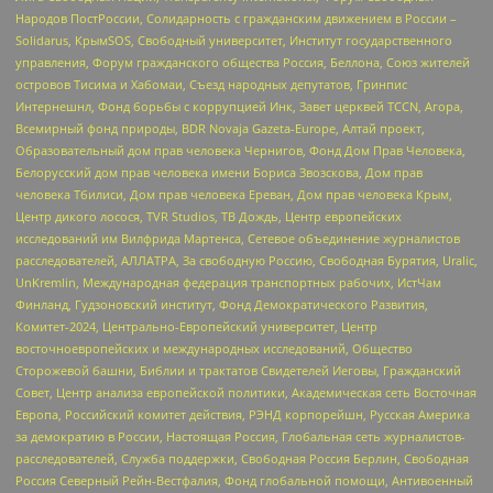
Народов ПостРоссии, Солидарность с гражданским движением в России –
Solidarus, КрымSOS, Свободный университет, Институт государственного
управления, Форум гражданского общества Россия, Беллона, Союз жителей
островов Тисима и Хабомаи, Съезд народных депутатов, Гринпис
Интернешнл, Фонд борьбы с коррупцией Инк, Завет церквей TCCN, Агора,
Всемирный фонд природы, BDR Novaja Gazeta-Europe, Алтай проект,
Образовательный дом прав человека Чернигов, Фонд Дом Прав Человека,
Белорусский дом прав человека имени Бориса Звозскова, Дом прав
человека Тбилиси, Дом прав человека Ереван, Дом прав человека Крым,
Центр дикого лосося, TVR Studios, ТВ Дождь, Центр европейских
исследований им Вилфрида Мартенса, Сетевое объединение журналистов
расследователей, АЛЛАТРА, За свободную Россию, Свободная Бурятия, Uralic,
UnKremlin, Международная федерация транспортных рабочих, ИстЧам
Финланд, Гудзоновский институт, Фонд Демократического Развития,
Комитет-2024, Центрально-Европейский университет, Центр
восточноевропейских и международных исследований, Общество
Сторожевой башни, Библии и трактатов Свидетелей Иеговы, Гражданский
Совет, Центр анализа европейской политики, Академическая сеть Восточная
Европа, Российский комитет действия, РЭНД корпорейшн, Русская Америка
за демократию в России, Настоящая Россия, Глобальная сеть журналистов-
расследователей, Служба поддержки, Свободная Россия Берлин, Свободная
Россия Северный Рейн-Вестфалия, Фонд глобальной помощи, Антивоенный