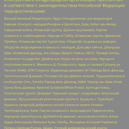
в соответствии с законодательством Российской Федерации
террористическими:
Высший военный Маджлисуль Шура Объединенных сил моджахедов
Кавказа, Конгресс народов Ичкерии и Дагестана, База, Асбат аль-Ансар,
Священная война, Исламская группа, Братья-мусульмане, Партия
исламского освобождения, Лашкар-И-Тайба, Исламская группа, Движение
Талибан, Исламская партия Туркестана, Общество социальных реформ,
Общество возрождения исламского наследия, Дом двух святых, Джунд аш-
Шам, Исламский джихад, Аль-Каида, Имарат Кавказ, АБТО, Правый сектор,
Исламское государство, Джабха аль-Нусра ли-Ахль аш-Шам, Народное
ополчение имени К. Минина и Д. Пожарского, Аджр от Аллаха Субхану уа
Тагьаля SHAM, АУМ Синрике, Муджахеды джамаата Ат-Тавхида Валь-Джихад,
Чистопольский Джамаат, Рохнамо ба суи давлати исломи, Террористическое
сообщество Сеть, Катиба Таухид валь-Джихад, Хайят Тахрир аш-Шам, Ахлю
Сунна Валь Джамаа, National Socialism/White Power, Артподготовка,
Религиозная группа “Джамаат “Красный пахарь”, Колумбайн, Хатлонский
джамаат, Мусульманская религиозная группа п. Кушкуль г. Оренбург,
Крымско-татарский добровольческий батальон имени Номана
Челебиджихана, Азов, Партия исламского возрождения Таджикистана,
Народная самооборона, Дуббайский джамаат, московская ячейка, Батал-
Хаджи Белхороев, Маньяки Культ Убийц, Молодёжь Которая Улыбается,
Легион Свобода России, Айдар, Русский добровольческий корпус