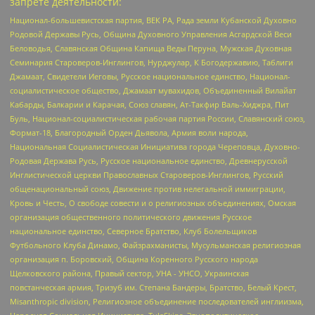
запрете деятельности:
Национал-большевистская партия, ВЕК РА, Рада земли Кубанской Духовно
Родовой Державы Русь, Община Духовного Управления Асгардской Веси
Беловодья, Славянская Община Капища Веды Перуна, Мужская Духовная
Семинария Староверов-Инглингов, Нурджулар, К Богодержавию, Таблиги
Джамаат, Свидетели Иеговы, Русское национальное единство, Национал-
социалистическое общество, Джамаат мувахидов, Объединенный Вилайат
Кабарды, Балкарии и Карачая, Союз славян, Ат-Такфир Валь-Хиджра, Пит
Буль, Национал-социалистическая рабочая партия России, Славянский союз,
Формат-18, Благородный Орден Дьявола, Армия воли народа,
Национальная Социалистическая Инициатива города Череповца, Духовно-
Родовая Держава Русь, Русское национальное единство, Древнерусской
Инглистической церкви Православных Староверов-Инглингов, Русский
общенациональный союз, Движение против нелегальной иммиграции,
Кровь и Честь, О свободе совести и о религиозных объединениях, Омская
организация общественного политического движения Русское
национальное единство, Северное Братство, Клуб Болельщиков
Футбольного Клуба Динамо, Файзрахманисты, Мусульманская религиозная
организация п. Боровский, Община Коренного Русского народа
Щелковского района, Правый сектор, УНА - УНСО, Украинская
повстанческая армия, Тризуб им. Степана Бандеры, Братство, Белый Крест,
Misanthropic division, Религиозное объединение последователей инглиизма,