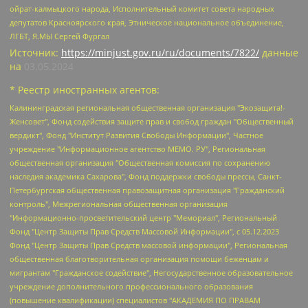
ойрат-калмыцкого народа, Исполнительный комитет совета народных
депутатов Красноярского края, Этническое национальное объединение,
ЛГБТ, Я.МЫ Сергей Фургал
Источник:
https://minjust.gov.ru/ru/documents/7822/
данные
на
03.05.2024
* Реестр иностранных агентов:
Калининградская региональная общественная организация "Экозащита!-Женсовет", Фонд содействия защите прав и свобод граждан "Общественный вердикт", Фонд "Институт Развития Свободы Информации", Частное учреждение "Информационное агентство МЕМО. РУ", Региональная общественная организация "Общественная комиссия по сохранению наследия академика Сахарова", Фонд поддержки свободы прессы, Санкт-Петербургская общественная правозащитная организация "Гражданский контроль", Межрегиональная общественная организация "Информационно-просветительский центр "Мемориал", Региональный Фонд "Центр Защиты Прав Средств Массовой Информации", с 05.12.2023 Фонд "Центр Защиты Прав Средств массовой информации", Региональная общественная благотворительная организация помощи беженцам и мигрантам "Гражданское содействие", Негосударственное образовательное учреждение дополнительного профессионального образования (повышение квалификации) специалистов "АКАДЕМИЯ ПО ПРАВАМ ЧЕЛОВЕКА", Свердловская региональная общественная организация "Сутяжник", Автономная некоммерческая организация "Центр независимых социологических исследований", Союз общественных объединений "Российский исследовательский центр по правам человека", Региональное общественное учреждение научно-информационный центр "МЕМОРИАЛ", Некоммерческая организация "Фонд защиты гласности", Автономная некоммерческая организация "Институт прав человека", Городская общественная организация "Екатеринбургское общество "МЕМОРИАЛ", Городская общественная организация "Рязанское историко-просветительское и правозащитное общество "Мемориал" (Рязанский Мемориал), Челябинский региональный орган общественной самодеятельности – женское общественное объединение "Женщины Евразии", Челябинский региональный орган общественной самодеятельности "Уральская правозащитная группа", Фонд содействия защите здоровья и социальной справедливости имени Андрея Рылькова, Автономная Некоммерческая Организация "Аналитический Центр Юрия Левады", Автономная некоммерческая организация социальной поддержки населения "Проект Апрель", Региональная общественная организация помощи женщинам и детям, находящимся в кризисной ситуации "Информационно-методический центр "Анна", Фонд содействия развитию массовых коммуникаций и правовому просвещению "Так-так-Так", Фонд содействия устойчивому развитию "Серебряная тайга", Свердловский региональный общественный фонд социальных проектов "Новое время", "Idel.Реалии", Кавказ.Реалии, Крым.Реалии, Телеканал Настоящее Время, Татаро-башкирская служба Радио Свобода (Azatliq Radiosi), Радио Свободная Европа/Радио Свобода (PCE/PC), "Сибирь.Реалии", "Фактограф", Благотворительный фонд помощи осужденным и их семьям, Автономная некоммерческая организация "Институт глобализации и социальных движений", Фонд "В защиту прав заключенных", Частное учреждение "Центр поддержки и содействия развитию средств массовой информации", Пензенский региональный общественный благотворительный фонд "Гражданский союз", "Север.Реалии", Некоммерческая организация Фонд "Правовая инициатива", Общество с ограниченной ответственностью "Радио Свободная Европа/Радио Свобода", Чешское информационное агентство "MEDIUM-ORIENT", Красноярская региональная общественная организация "Мы против СПИДа", Камалягин Денис Николаевич, Маркелов Сергей Евгеньевич, Пономарев Лев Александрович, Савицкая Людмила Алексеевна, Автономная некоммерческая организация "Центр по работе с проблемой насилия "НАСИЛИЮ.НЕТ", Межрегиональный профессиональный союз работников здравоохранения "Альянс врачей", Юридическое лицо, зарегистрированное в Латвийской Республике, SIA "Medusa Project" (регистрационный номер 40103797863, дата регистрации 10.06.2014), Некоммерческая организация "Фонд по борьбе с коррупцией", Автономная некоммерческая организация "Институт права и публичной политики", Баданин Роман Сергеевич, Гликин Максим Александрович, Железнова Мария Михайловна, Лукьянова Юлия Сергеевна, Маетная Елизавета Витальевна, Маняхин Петр Борисович, Чуракова Ольга Владимировна, Ярош Юлия Петровна, Юридическое лицо "The Insider SIA", зарегистрированное в Риге, Латвийская Республика (дата регистрации 26.06.2015), являющееся администратором доменного имени интернет-издания "The Insider SIA", https://theins.ru, Постернак Алексей Евгеньевич, Рубин Михаил Аркадьевич, Анин Роман Александрович, Юридическое лицо Istories fonds, зарегистрированное в Латвийской Республике (регистрационный номер 50008295751, дата регистрации 24.02.2020), Великовский Дмитрий Александрович, Долинина Ирина Николаевна, Мароховская Алеся Алексеевна, Шлейнов Роман Юрьевич, Шмагун Олеся Валентиновна, Общество с ограниченной ответственностью "Альтаир 2021", Общество с ограниченной ответственностью "Вега 2021", Общество с ограниченной ответственностью "Главный редактор 2021", Общество с ограниченной ответственностью "Ромашки монолит", Важенков Артем Валерьевич, Ивановская областная общественная организация "Центр гендерных исследований", Гурман Юрий Альбертович, Медиапроект "ОВД-Инфо", Егоров Владимир Владимирович, Жилинский Владимир Александрович, Общество с ограниченной ответственностью "ЗП", Иванова София Юрьевна, Карезина Инна Павловна, Кильтау Екатерина Викторовна, Петров Алексей Викторович, Пискунов Сергей Евгеньевич, Смирнов Сергей Сергеевич, Тихонов Михаил Сергеевич, Общество с ограниченной ответственностью "ЖУРНАЛИСТ-ИНОСТРАННЫЙ АГЕНТ", Арапова Галина Юрьевна, Вольтская Татьяна Анатольевна, Американская компания "Mason G.E.S. Anonymous Foundation" (США), являющаяся владельцем интернет-издания https://mnews.world/, Компания "Stichting Bellingcat", зарегистрированная в Нидерландах (дата регистрации 11.07.2018), Захаров Андрей Вячеславович, Клепиковская Екатерина Дмитриевна, Общество с ограниченной ответственностью "МЕМО", Перл Роман Александрович, Симонов Евгений Алексеевич, Соловьева Елена Анатольевна, Сотников Даниил Владимирович, Сурначева Елизавета Дмитриевна, Автономная некоммерческая организация по защите прав человека и информированию населения "Якутия – Наше Мнение", Общество с ограниченной ответственностью "Москоу диджитал медиа", с 26.01.2023 Общество с ограниченной ответственностью "Чайка Белые сады", Ветошкина Валерия Валерьевна, Заговора Максим Александрович, Межрегиональное общественное движение "Российская ЛГБТ - сеть", Оленичев Максим Владимирович, Павлов Иван Юрьевич, Скворцова Елена Сергеевна, Общество с ограниченной ответственностью "Как бы инагент", Кочетков Игорь Викторович, Общество с ограниченной ответственностью "Честные выборы", Еланчик Олег Александрович, Общество с ограниченной ответственностью "Нобелевский призыв", Гималова Регина Эмилевна, Григорьев Андрей Валерьевич, Григорьева Алина Александровна, Ассоциация по содействию защите прав призывников, альтернативнослужащих и военнослужащих "Правозащитная группа "Гражданин.Армия.Право", Хисамова Регина Фаритовна, Автономная некоммерческая организация по реализации социально-правовых программ "Лилит", Дальневосточное общественное движение "Маяк", Санкт-Петербургская ЛГБТ-инициативная группа "Выход", Инициативная группа ЛГБТ+ "Реверс", Алексеев Андрей Викторович, Бекбулатова Таисия Львовна, Беляев Иван Михайлович, Владыкина Елена Сергеевна, Гельман Марат Александрович, Никульшина Вероника Юрьевна, Толоконникова Надежда Андреевна, Шендерович Виктор Анатольевич, Общество с ограниченной ответственностью "Данное сообщение", Общество с ограниченной ответственностью Издательский дом "Новая глава", Айнбиндер Александра Александровна, Московский комьюнити-центр для ЛГБТ+инициатив, Благотворительный фонд развития филантропии, Deutsche Welle (Германия, Kurt-Schumacher-Strasse 3, 53113 Bonn), Борзунова Мария Михайловна, Воробьев Виктор Викторович, Голубева Анна Львовна, Константинова Алла Михайловна, Малкова Ирина Владимировна, Мурадов Мурад Абдулгалимович, Осетинская Елизавета Николаевна, Понасенков Евгений Николаевич, Ганапольский Матвей Юрьевич, Киселев Евгений Алексеевич, Борухович Ирина Григорьевна, Дремин Иван Тимофеевич, Дубровский Дмитрий Викторович, Красноярская региональная общественная организация поддержки и развития альтернативных образовательных технологий и межкультурных коммуникаций "ИНТЕРРА", Маяковская Екатерина Алексеевна, Фейгин Марк Захарович, Филимонов Андрей Викторович, Дзугкоева Регина Николаевна, Доброхотов Роман Александрович, Дудь Юрий Александрович, Елкин Сергей Владимирович, Кругликов Кирилл Игоревич, Сабунаева Мария Леонидовна, Семенов Алексей Владимирович, Шаинян Карен Багратович, Шульман Екатерина Михайловна, Асафьев Артур Валерьевич, Вахштайн Виктор Семенович, Венедиктов Алексей Алексеевич, Лушникова Екатерина Евгеньевна, Волков Леонид Михайлович, Невзоров Александр Глебович, Пархоменко Сергей Борисович, Сироткин Ярослав Николаевич, Кара-Мурза Владимир Владимирович, Баранова Наталья Владимировна, Гозман Леонид Яковлевич, Кагарлицкий Борис Юльевич, Климарев Михаил Валерьевич, Милов Владимир Станиславович, Автономная некоммерческая организация Краснодарский центр современного искусства "Типография", Моргенштерн Алишер Тагирович, Соболь Любовь Эдуардовна, Общество с ограниченной ответственностью "ЛИЗА НОРМ", Каспаров Гарри Кимович, Ходорковский Михаил Борисович, Общество с ограниченной ответственностью "Апрельские тезисы", Данилович Ирина Брониславовна, Кашин Олег Владимирович, Петров Николай Владимирович, Пивоваров Алексей Владимирович, Соколов Михаил Владимирович, Цветкова Юлия Владимировна, Чичваркин Евгений Александрович, Комитет против пыток/Команда против пыток, Общество с ограниченной ответственностью "Первый научный", Общество с ограниченной ответственностью "Вертолет и ко", Белоцерковская Вероника Борисовна, Кац Максим Евгеньевич, Лазарева Татьяна Юрьевна, Шаведдинов Руслан Табризович, Яшин Илья Валерьевич, Общество с ограниченной ответственностью "Иноагент ААВ", Алешковский Дмитрий Петрович, Альбац Евгения Марковна, Быков Дмитрий Львович, Галямина Юлия Евгеньевна, Лойко Сергей Леонидович, Мартынов Кирилл Константинович, Медведев Сергей Александрович, Крашенинников Федор Геннадиевич, Гордеева Катерина Вл