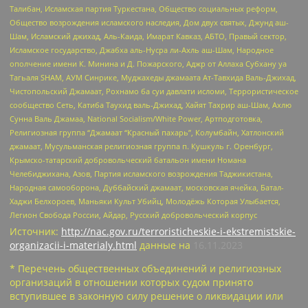
Талибан, Исламская партия Туркестана, Общество социальных реформ,
Общество возрождения исламского наследия, Дом двух святых, Джунд аш-
Шам, Исламский джихад, Аль-Каида, Имарат Кавказ, АБТО, Правый сектор,
Исламское государство, Джабха аль-Нусра ли-Ахль аш-Шам, Народное
ополчение имени К. Минина и Д. Пожарского, Аджр от Аллаха Субхану уа
Тагьаля SHAM, АУМ Синрике, Муджахеды джамаата Ат-Тавхида Валь-Джихад,
Чистопольский Джамаат, Рохнамо ба суи давлати исломи, Террористическое
сообщество Сеть, Катиба Таухид валь-Джихад, Хайят Тахрир аш-Шам, Ахлю
Сунна Валь Джамаа, National Socialism/White Power, Артподготовка,
Религиозная группа “Джамаат “Красный пахарь”, Колумбайн, Хатлонский
джамаат, Мусульманская религиозная группа п. Кушкуль г. Оренбург,
Крымско-татарский добровольческий батальон имени Номана
Челебиджихана, Азов, Партия исламского возрождения Таджикистана,
Народная самооборона, Дуббайский джамаат, московская ячейка, Батал-
Хаджи Белхороев, Маньяки Культ Убийц, Молодёжь Которая Улыбается,
Легион Свобода России, Айдар, Русский добровольческий корпус
Источник:
http://nac.gov.ru/terroristicheskie-i-ekstremistskie-
organizacii-i-materialy.html
данные на
16.11.2023
* Перечень общественных объединений и религиозных
организаций в отношении которых судом принято
вступившее в законную силу решение о ликвидации или