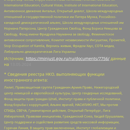
International Education, Cultural Vistas, Institute of International Education,
Антивоенное движение Антальи, Открытый диалог, Школа международных
отношений и государственной политики им Питера Мунка, Российско-
канадский демократический альянс, Школа международных отношений им
Нормана Патерсона, Центр Гражданских Свобод, Фонд Бориса Немцова за
Свободу, Фонд имени Фридриха Науманна за свободу, Феминистское
антивоенное сопротивление, Комитет независимости Ингушетии, Прометей,
Stop Occupation of Karelia, Вернись живым, Фридом Хаус, СОТА медиа,
Либерально-демократическая Лига Украины
Источник:
https://minjust.gov.ru/ru/documents/7756/
данные
на
13.05.2024
* Сведения реестра НКО, выполняющих функции
иностранного агента:
Лилит, Правозащитная группа Гражданин.Армия.Право, Нижегородский
центр немецкой и европейской культуры, Центр гендерных исследований,
Фонд защиты прав граждан Штаб, Институт права и публичной политики,
Фонд борьбы с коррупцией, Альянс врачей, НАСИЛИЮ.НЕТ, Мы против
СПИДа, СВЕЧА, Гуманитарное действие, Открытый Петербург, Лига
Избирателей, Правовая инициатива, Гражданский Союз, Хасдей Ерушалаим,
Центр поддержки и содействия развитию средств массовой информации,
Горячая Линия, В защиту прав заключенных, Институт глобализации и