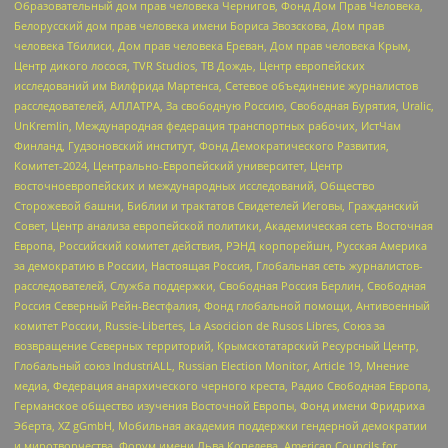
Образовательный дом прав человека Чернигов, Фонд Дом Прав Человека,
Белорусский дом прав человека имени Бориса Звозскова, Дом прав
человека Тбилиси, Дом прав человека Ереван, Дом прав человека Крым,
Центр дикого лосося, TVR Studios, ТВ Дождь, Центр европейских
исследований им Вилфрида Мартенса, Сетевое объединение журналистов
расследователей, АЛЛАТРА, За свободную Россию, Свободная Бурятия, Uralic,
UnKremlin, Международная федерация транспортных рабочих, ИстЧам
Финланд, Гудзоновский институт, Фонд Демократического Развития,
Комитет-2024, Центрально-Европейский университет, Центр
восточноевропейских и международных исследований, Общество
Сторожевой башни, Библии и трактатов Свидетелей Иеговы, Гражданский
Совет, Центр анализа европейской политики, Академическая сеть Восточная
Европа, Российский комитет действия, РЭНД корпорейшн, Русская Америка
за демократию в России, Настоящая Россия, Глобальная сеть журналистов-
расследователей, Служба поддержки, Свободная Россия Берлин, Свободная
Россия Северный Рейн-Вестфалия, Фонд глобальной помощи, Антивоенный
комитет России, Russie-Libertes, La Asocicion de Rusos Libres, Союз за
возвращение Северных территорий, Крымскотатарский Ресурсный Центр,
Глобальный союз IndustriALL, Russian Election Monitor, Article 19, Мнение
медиа, Федерация анархического черного креста, Радио Свободная Европа,
Германское общество изучения Восточной Европы, Фонд имени Фридриха
Эберта, XZ gGmbH, Мобильная академия поддержки гендерной демократии
и миротворчества, Форум имени Льва Копелева, American Councils for