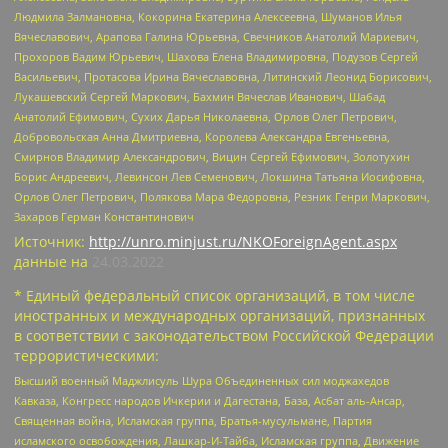
Людмила Залмановна, Кокорина Екатерина Алексеевна, Шуманов Илья
Вячеславович, Арапова Галина Юрьевна, Свечников Анатолий Мариевич,
Прохоров Вадим Юрьевич, Шахова Елена Владимировна, Подузов Сергей
Васильевич, Протасова Ирина Вячеславовна, Литинский Леонид Борисович,
Лукашевский Сергей Маркович, Бахмин Вячеслав Иванович, Шабад
Анатолий Ефимович, Сухих Дарья Николаевна, Орлов Олег Петрович,
Добровольская Анна Дмитриевна, Королева Александра Евгеньевна,
Смирнов Владимир Александрович, Вицин Сергей Ефимович, Золотухин
Борис Андреевич, Левинсон Лев Семенович, Локшина Татьяна Иосифовна,
Орлов Олег Петрович, Полякова Мара Федоровна, Резник Генри Маркович,
Захаров Герман Константинович
Источник:
http://unro.minjust.ru/NKOForeignAgent.aspx
данные на
24.03.2022
* Единый федеральный список организаций, в том числе
иностранных и международных организаций, признанных
в соответствии с законодательством Российской Федерации
террористическими:
Высший военный Маджлисуль Шура Объединенных сил моджахедов
Кавказа, Конгресс народов Ичкерии и Дагестана, База, Асбат аль-Ансар,
Священная война, Исламская группа, Братья-мусульмане, Партия
исламского освобождения, Лашкар-И-Тайба, Исламская группа, Движение