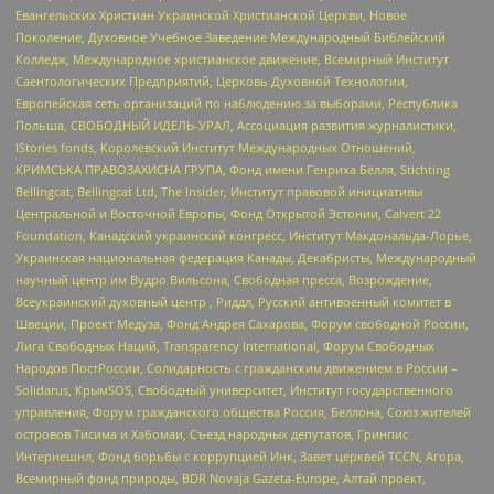
Евангельских Христиан Украинской Христианской Церкви, Новое
Поколение, Духовное Учебное Заведение Международный Библейский
Колледж, Международное христианское движение, Всемирный Институт
Саентологических Предприятий, Церковь Духовной Технологии,
Европейская сеть организаций по наблюдению за выборами, Республика
Польша, СВОБОДНЫЙ ИДЕЛЬ-УРАЛ, Ассоциация развития журналистики,
IStories fonds, Королевский Институт Международных Отношений,
КРИМСЬКА ПРАВОЗАХИСНА ГРУПА, Фонд имени Генриха Бёлля, Stichting
Bellingcat, Bellingcat Ltd, The Insider, Институт правовой инициативы
Центральной и Восточной Европы, Фонд Открытой Эстонии, Calvert 22
Foundation, Канадский украинский конгресс, Институт Макдональда-Лорье,
Украинская национальная федерация Канады, Декабристы, Международный
научный центр им Вудро Вильсона, Свободная пресса, Возрождение,
Всеукраинский духовный центр , Риддл, Русский антивоенный комитет в
Швеции, Проект Медуза, Фонд Андрея Сахарова, Форум свободной России,
Лига Свободных Наций, Transparеncy International, Форум Свободных
Народов ПостРоссии, Солидарность с гражданским движением в России –
Solidarus, КрымSOS, Свободный университет, Институт государственного
управления, Форум гражданского общества Россия, Беллона, Союз жителей
островов Тисима и Хабомаи, Съезд народных депутатов, Гринпис
Интернешнл, Фонд борьбы с коррупцией Инк, Завет церквей TCCN, Агора,
Всемирный фонд природы, BDR Novaja Gazeta-Europe, Алтай проект,