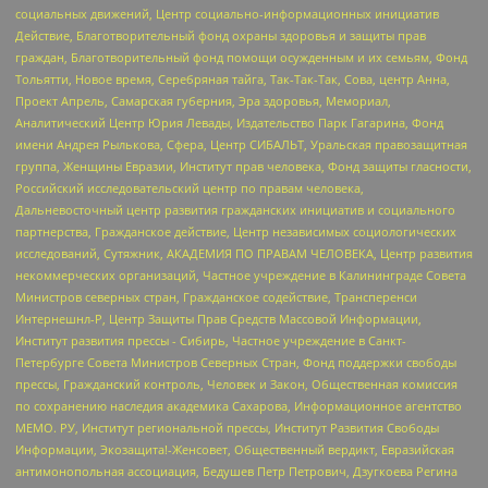
социальных движений, Центр социально-информационных инициатив
Действие, Благотворительный фонд охраны здоровья и защиты прав
граждан, Благотворительный фонд помощи осужденным и их семьям, Фонд
Тольятти, Новое время, Серебряная тайга, Так-Так-Так, Сова, центр Анна,
Проект Апрель, Самарская губерния, Эра здоровья, Мемориал,
Аналитический Центр Юрия Левады, Издательство Парк Гагарина, Фонд
имени Андрея Рылькова, Сфера, Центр СИБАЛЬТ, Уральская правозащитная
группа, Женщины Евразии, Институт прав человека, Фонд защиты гласности,
Российский исследовательский центр по правам человека,
Дальневосточный центр развития гражданских инициатив и социального
партнерства, Гражданское действие, Центр независимых социологических
исследований, Сутяжник, АКАДЕМИЯ ПО ПРАВАМ ЧЕЛОВЕКА, Центр развития
некоммерческих организаций, Частное учреждение в Калининграде Совета
Министров северных стран, Гражданское содействие, Трансперенси
Интернешнл-Р, Центр Защиты Прав Средств Массовой Информации,
Институт развития прессы - Сибирь, Частное учреждение в Санкт-
Петербурге Совета Министров Северных Стран, Фонд поддержки свободы
прессы, Гражданский контроль, Человек и Закон, Общественная комиссия
по сохранению наследия академика Сахарова, Информационное агентство
МЕМО. РУ, Институт региональной прессы, Институт Развития Свободы
Информации, Экозащита!-Женсовет, Общественный вердикт, Евразийская
антимонопольная ассоциация, Бедушев Петр Петрович, Дзугкоева Регина