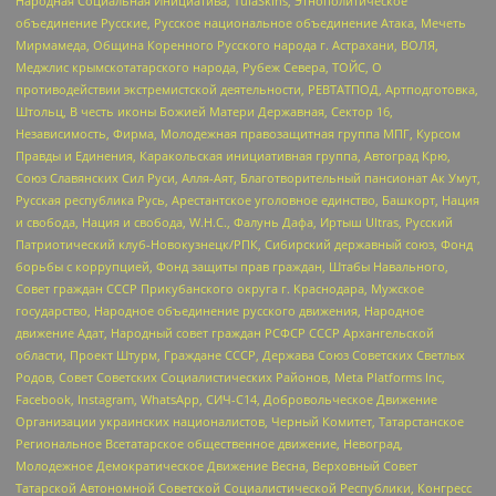
Народная Социальная Инициатива, TulaSkins, Этнополитическое
объединение Русские, Русское национальное объединение Атака, Мечеть
Мирмамеда, Община Коренного Русского народа г. Астрахани, ВОЛЯ,
Меджлис крымскотатарского народа, Рубеж Севера, ТОЙС, О
противодействии экстремистской деятельности, РЕВТАТПОД, Артподготовка,
Штольц, В честь иконы Божией Матери Державная, Сектор 16,
Независимость, Фирма, Молодежная правозащитная группа МПГ, Курсом
Правды и Единения, Каракольская инициативная группа, Автоград Крю,
Союз Славянских Сил Руси, Алля-Аят, Благотворительный пансионат Ак Умут,
Русская республика Русь, Арестантское уголовное единство, Башкорт, Нация
и свобода, Нация и свобода, W.H.С., Фалунь Дафа, Иртыш Ultras, Русский
Патриотический клуб-Новокузнецк/РПК, Сибирский державный союз, Фонд
борьбы с коррупцией, Фонд защиты прав граждан, Штабы Навального,
Совет граждан СССР Прикубанского округа г. Краснодара, Мужское
государство, Народное объединение русского движения, Народное
движение Адат, Народный совет граждан РСФСР СССР Архангельской
области, Проект Штурм, Граждане СССР, Держава Союз Советских Светлых
Родов, Совет Советских Социалистических Районов, Meta Platforms Inc,
Facebook, Instagram, WhatsApp, СИЧ-С14, Добровольческое Движение
Организации украинских националистов, Черный Комитет, Татарстанское
Региональное Всетатарское общественное движение, Невоград,
Молодежное Демократическое Движение Весна, Верховный Совет
Татарской Автономной Советской Социалистической Республики, Конгресс