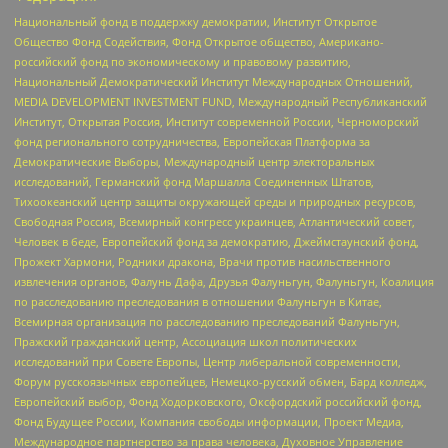
Национальный фонд в поддержку демократии, Институт Открытое
Общество Фонд Содействия, Фонд Открытое общество, Американо-
российский фонд по экономическому и правовому развитию,
Национальный Демократический Институт Международных Отношений,
MEDIA DEVELOPMENT INVESTMENT FUND, Международный Республиканский
Институт, Открытая Россия, Институт современной России, Черноморский
фонд регионального сотрудничества, Европейская Платформа за
Демократические Выборы, Международный центр электоральных
исследований, Германский фонд Маршалла Соединенных Штатов,
Тихоокеанский центр защиты окружающей среды и природных ресурсов,
Свободная Россия, Всемирный конгресс украинцев, Атлантический совет,
Человек в беде, Европейский фонд за демократию, Джеймстаунский фонд,
Прожект Хармони, Родники дракона, Врачи против насильственного
извлечения органов, Фалунь Дафа, Друзья Фалуньгун, Фалуньгун, Коалиция
по расследованию преследования в отношении Фалуньгун в Китае,
Всемирная организация по расследованию преследований Фалуньгун,
Пражский гражданский центр, Ассоциация школ политических
исследований при Совете Европы, Центр либеральной современности,
Форум русскоязычных европейцев, Немецко-русский обмен, Бард колледж,
Европейский выбор, Фонд Ходорковского, Оксфордский российский фонд,
Фонд Будущее России, Компания свободы информации, Проект Медиа,
Международное партнерство за права человека, Духовное Управление