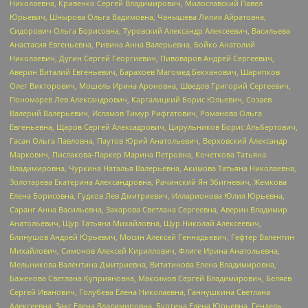
Николаевна, Кривенко Сергей Владимирович, Милославский Павел
Юрьевич, Шнырова Ольга Вадимовна, Чанышева Лилия Айратовна,
Сидорович Ольга Борисовна, Туровский Александр Алексеевич, Васильева
Анастасия Евгеньевна, Ривина Анна Валерьевна, Бойко Анатолий
Николаевич, Дугин Сергей Георгиевич, Пивоваров Андрей Сергеевич,
Аверин Виталий Евгеньевич, Барахоев Магомед Бекханович, Шарипков
Олег Викторович, Мошель Ирина Ароновна, Шведов Григорий Сергеевич,
Пономарев Лев Александрович, Каргалицкий Борис Юльевич, Созаев
Валерий Валерьевич, Исламов Тимур Рифгатович, Романова Ольга
Евгеньевна, Щаров Сергей Алексадрович, Цирульников Борис Альбертович,
Гасан Ольга Павловна, Паутов Юрий Анатольевич, Верховский Александр
Маркович, Пислакова-Паркер Марина Петровна, Кочеткова Татьяна
Владимировна, Чуркина Наталья Валерьевна, Акимова Татьяна Николаевна,
Золотарева Екатерина Александровна, Рачинский Ян Збигневич, Жемкова
Елена Борисовна, Гудков Лев Дмитриевич, Илларионова Юлия Юрьевна,
Саранг Анна Васильевна, Захарова Светлана Сергеевна, Аверин Владимир
Анатольевич, Щур Татьяна Михайловна, Щур Николай Алексеевич,
Блинушов Андрей Юрьевич, Мосин Алексей Геннадьевич, Гефтер Валентин
Михайлович, Симонов Алексей Кириллович, Флиге Ирина Анатольевна,
Мельникова Валентина Дмитриевна, Вититинова Елена Владимировна,
Баженова Светлана Куприяновна, Максимов Сергей Владимирович, Беляев
Сергей Иванович, Голубева Елена Николаевна, Ганнушкина Светлана
Алексеевна, Закс Елена Владимировна, Буртина Елена Юрьевна, Гендель