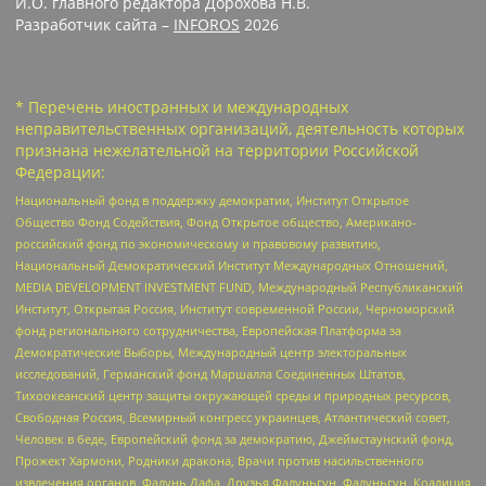
И.О. главного редактора Дорохова Н.В.
Разработчик сайта –
INFOROS
2026
* Перечень иностранных и международных
неправительственных организаций, деятельность которых
признана нежелательной на территории Российской
Федерации:
Национальный фонд в поддержку демократии, Институт Открытое
Общество Фонд Содействия, Фонд Открытое общество, Американо-
российский фонд по экономическому и правовому развитию,
Национальный Демократический Институт Международных Отношений,
MEDIA DEVELOPMENT INVESTMENT FUND, Международный Республиканский
Институт, Открытая Россия, Институт современной России, Черноморский
фонд регионального сотрудничества, Европейская Платформа за
Демократические Выборы, Международный центр электоральных
исследований, Германский фонд Маршалла Соединенных Штатов,
Тихоокеанский центр защиты окружающей среды и природных ресурсов,
Свободная Россия, Всемирный конгресс украинцев, Атлантический совет,
Человек в беде, Европейский фонд за демократию, Джеймстаунский фонд,
Прожект Хармони, Родники дракона, Врачи против насильственного
извлечения органов, Фалунь Дафа, Друзья Фалуньгун, Фалуньгун, Коалиция