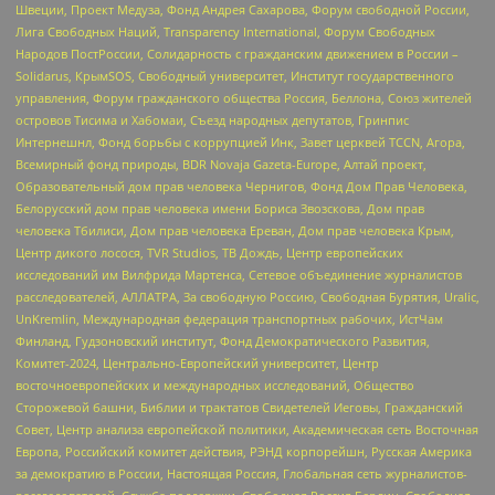
Швеции, Проект Медуза, Фонд Андрея Сахарова, Форум свободной России,
Лига Свободных Наций, Transparеncy International, Форум Свободных
Народов ПостРоссии, Солидарность с гражданским движением в России –
Solidarus, КрымSOS, Свободный университет, Институт государственного
управления, Форум гражданского общества Россия, Беллона, Союз жителей
островов Тисима и Хабомаи, Съезд народных депутатов, Гринпис
Интернешнл, Фонд борьбы с коррупцией Инк, Завет церквей TCCN, Агора,
Всемирный фонд природы, BDR Novaja Gazeta-Europe, Алтай проект,
Образовательный дом прав человека Чернигов, Фонд Дом Прав Человека,
Белорусский дом прав человека имени Бориса Звозскова, Дом прав
человека Тбилиси, Дом прав человека Ереван, Дом прав человека Крым,
Центр дикого лосося, TVR Studios, ТВ Дождь, Центр европейских
исследований им Вилфрида Мартенса, Сетевое объединение журналистов
расследователей, АЛЛАТРА, За свободную Россию, Свободная Бурятия, Uralic,
UnKremlin, Международная федерация транспортных рабочих, ИстЧам
Финланд, Гудзоновский институт, Фонд Демократического Развития,
Комитет-2024, Центрально-Европейский университет, Центр
восточноевропейских и международных исследований, Общество
Сторожевой башни, Библии и трактатов Свидетелей Иеговы, Гражданский
Совет, Центр анализа европейской политики, Академическая сеть Восточная
Европа, Российский комитет действия, РЭНД корпорейшн, Русская Америка
за демократию в России, Настоящая Россия, Глобальная сеть журналистов-