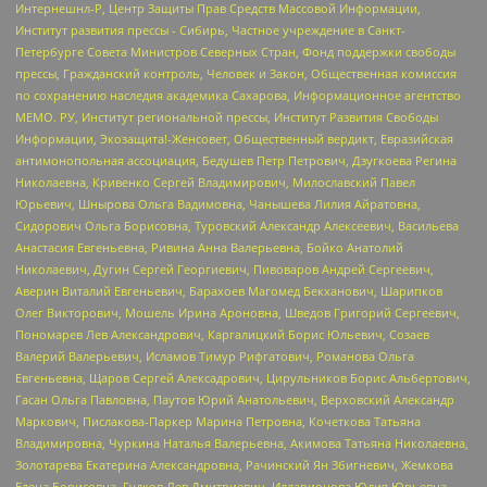
Интернешнл-Р, Центр Защиты Прав Средств Массовой Информации,
Институт развития прессы - Сибирь, Частное учреждение в Санкт-
Петербурге Совета Министров Северных Стран, Фонд поддержки свободы
прессы, Гражданский контроль, Человек и Закон, Общественная комиссия
по сохранению наследия академика Сахарова, Информационное агентство
МЕМО. РУ, Институт региональной прессы, Институт Развития Свободы
Информации, Экозащита!-Женсовет, Общественный вердикт, Евразийская
антимонопольная ассоциация, Бедушев Петр Петрович, Дзугкоева Регина
Николаевна, Кривенко Сергей Владимирович, Милославский Павел
Юрьевич, Шнырова Ольга Вадимовна, Чанышева Лилия Айратовна,
Сидорович Ольга Борисовна, Туровский Александр Алексеевич, Васильева
Анастасия Евгеньевна, Ривина Анна Валерьевна, Бойко Анатолий
Николаевич, Дугин Сергей Георгиевич, Пивоваров Андрей Сергеевич,
Аверин Виталий Евгеньевич, Барахоев Магомед Бекханович, Шарипков
Олег Викторович, Мошель Ирина Ароновна, Шведов Григорий Сергеевич,
Пономарев Лев Александрович, Каргалицкий Борис Юльевич, Созаев
Валерий Валерьевич, Исламов Тимур Рифгатович, Романова Ольга
Евгеньевна, Щаров Сергей Алексадрович, Цирульников Борис Альбертович,
Гасан Ольга Павловна, Паутов Юрий Анатольевич, Верховский Александр
Маркович, Пислакова-Паркер Марина Петровна, Кочеткова Татьяна
Владимировна, Чуркина Наталья Валерьевна, Акимова Татьяна Николаевна,
Золотарева Екатерина Александровна, Рачинский Ян Збигневич, Жемкова
Елена Борисовна, Гудков Лев Дмитриевич, Илларионова Юлия Юрьевна,