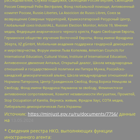
расследователей, Служба поддержки, Свободная Россия Берлин, Свободная
Россия Северный Рейн-Вестфалия, Фонд глобальной помощи, Антивоенный
комитет России, Russie-Libertes, La Asocicion de Rusos Libres, Союз за
возвращение Северных территорий, Крымскотатарский Ресурсный Центр,
Глобальный союз IndustriALL, Russian Election Monitor, Article 19, Мнение
медиа, Федерация анархического черного креста, Радио Свободная Европа,
Германское общество изучения Восточной Европы, Фонд имени Фридриха
Эберта, XZ gGmbH, Мобильная академия поддержки гендерной демократии
и миротворчества, Форум имени Льва Копелева, American Councils for
International Education, Cultural Vistas, Institute of International Education,
Антивоенное движение Антальи, Открытый диалог, Школа международных
отношений и государственной политики им Питера Мунка, Российско-
канадский демократический альянс, Школа международных отношений им
Нормана Патерсона, Центр Гражданских Свобод, Фонд Бориса Немцова за
Свободу, Фонд имени Фридриха Науманна за свободу, Феминистское
антивоенное сопротивление, Комитет независимости Ингушетии, Прометей,
Stop Occupation of Karelia, Вернись живым, Фридом Хаус, СОТА медиа,
Либерально-демократическая Лига Украины
Источник:
https://minjust.gov.ru/ru/documents/7756/
данные
на
13.05.2024
* Сведения реестра НКО, выполняющих функции
иностранного агента: