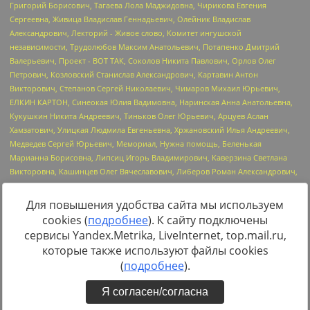
Для повышения удобства сайта мы используем
cookies (
подробнее
). К сайту подключены
Источник:
https://minjust.gov.ru/uploaded/files/reestr-
сервисы Yandex.Metrika, LiveInternet, top.mail.ru,
inostrannyih-agentov-22-03-2024.pdf
данные на
22.03.2024
которые также используют файлы cookies
(
подробнее
).
Я согласен/согласна