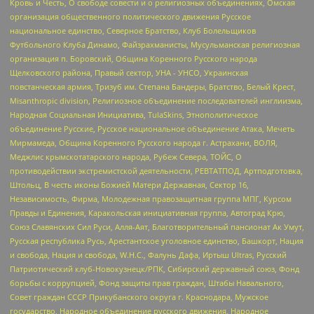
Кровь и Честь, О свободе совести и о религиозных объединениях, Омская
организация общественного политического движения Русское
национальное единство, Северное Братство, Клуб Болельщиков
Футбольного Клуба Динамо, Файзрахманисты, Мусульманская религиозная
организация п. Боровский, Община Коренного Русского народа
Щелковского района, Правый сектор, УНА - УНСО, Украинская
повстанческая армия, Тризуб им. Степана Бандеры, Братство, Белый Крест,
Misanthropic division, Религиозное объединение последователей инглиизма,
Народная Социальная Инициатива, TulaSkins, Этнополитическое
объединение Русские, Русское национальное объединение Атака, Мечеть
Мирмамеда, Община Коренного Русского народа г. Астрахани, ВОЛЯ,
Меджлис крымскотатарского народа, Рубеж Севера, ТОЙС, О
противодействии экстремистской деятельности, РЕВТАТПОД, Артподготовка,
Штольц, В честь иконы Божией Матери Державная, Сектор 16,
Независимость, Фирма, Молодежная правозащитная группа МПГ, Курсом
Правды и Единения, Каракольская инициативная группа, Автоград Крю,
Союз Славянских Сил Руси, Алля-Аят, Благотворительный пансионат Ак Умут,
Русская республика Русь, Арестантское уголовное единство, Башкорт, Нация
и свобода, Нация и свобода, W.H.С., Фалунь Дафа, Иртыш Ultras, Русский
Патриотический клуб-Новокузнецк/РПК, Сибирский державный союз, Фонд
борьбы с коррупцией, Фонд защиты прав граждан, Штабы Навального,
Совет граждан СССР Прикубанского округа г. Краснодара, Мужское
государство, Народное объединение русского движения, Народное