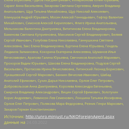
Саранг Анна Васильевна, Захарова Светлана Сергеевна, Аверин Владимир
Анатольевич, Щур Татьяна Михайловна, Щур Николай Алексеевич,
Блинушов Андрей Юрьевич, Мосин Алексей Геннадьевич, Гефтер Валентин
Михайлович, Симонов Алексей Кириллович, Флиге Ирина Анатольевна,
Мельникова Валентина Дмитриевна, Вититинова Елена Владимировна,
Баженова Светлана Куприяновна, Максимов Сергей Владимирович, Беляев
Сергей Иванович, Голубева Елена Николаевна, Ганнушкина Светлана
Алексеевна, Закс Елена Владимировна, Буртина Елена Юрьевна, Гендель
Людмила Залмановна, Кокорина Екатерина Алексеевна, Шуманов Илья
Вячеславович, Арапова Галина Юрьевна, Свечников Анатолий Мариевич,
Прохоров Вадим Юрьевич, Шахова Елена Владимировна, Подузов Сергей
Васильевич, Протасова Ирина Вячеславовна, Литинский Леонид Борисович,
Лукашевский Сергей Маркович, Бахмин Вячеслав Иванович, Шабад
Анатолий Ефимович, Сухих Дарья Николаевна, Орлов Олег Петрович,
Добровольская Анна Дмитриевна, Королева Александра Евгеньевна,
Смирнов Владимир Александрович, Вицин Сергей Ефимович, Золотухин
Борис Андреевич, Левинсон Лев Семенович, Локшина Татьяна Иосифовна,
Орлов Олег Петрович, Полякова Мара Федоровна, Резник Генри Маркович,
Захаров Герман Константинович
Источник:
http://unro.minjust.ru/NKOForeignAgent.aspx
данные на
24.03.2022