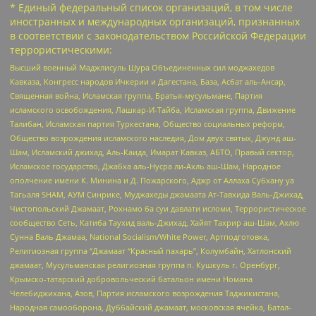
* Единый федеральный список организаций, в том числе
иностранных и международных организаций, признанных
в соответствии с законодательством Российской Федерации
террористическими:
Высший военный Маджлисуль Шура Объединенных сил моджахедов
Кавказа, Конгресс народов Ичкерии и Дагестана, База, Асбат аль-Ансар,
Священная война, Исламская группа, Братья-мусульмане, Партия
исламского освобождения, Лашкар-И-Тайба, Исламская группа, Движение
Талибан, Исламская партия Туркестана, Общество социальных реформ,
Общество возрождения исламского наследия, Дом двух святых, Джунд аш-
Шам, Исламский джихад, Аль-Каида, Имарат Кавказ, АБТО, Правый сектор,
Исламское государство, Джабха аль-Нусра ли-Ахль аш-Шам, Народное
ополчение имени К. Минина и Д. Пожарского, Аджр от Аллаха Субхану уа
Тагьаля SHAM, АУМ Синрике, Муджахеды джамаата Ат-Тавхида Валь-Джихад,
Чистопольский Джамаат, Рохнамо ба суи давлати исломи, Террористическое
сообщество Сеть, Катиба Таухид валь-Джихад, Хайят Тахрир аш-Шам, Ахлю
Сунна Валь Джамаа, National Socialism/White Power, Артподготовка,
Религиозная группа “Джамаат “Красный пахарь”, Колумбайн, Хатлонский
джамаат, Мусульманская религиозная группа п. Кушкуль г. Оренбург,
Крымско-татарский добровольческий батальон имени Номана
Челебиджихана, Азов, Партия исламского возрождения Таджикистана,
Народная самооборона, Дуббайский джамаат, московская ячейка, Батал-