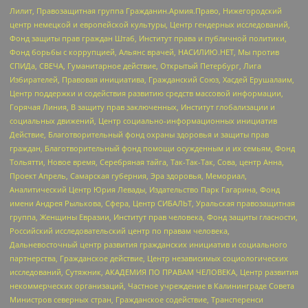
Лилит, Правозащитная группа Гражданин.Армия.Право, Нижегородский
центр немецкой и европейской культуры, Центр гендерных исследований,
Фонд защиты прав граждан Штаб, Институт права и публичной политики,
Фонд борьбы с коррупцией, Альянс врачей, НАСИЛИЮ.НЕТ, Мы против
СПИДа, СВЕЧА, Гуманитарное действие, Открытый Петербург, Лига
Избирателей, Правовая инициатива, Гражданский Союз, Хасдей Ерушалаим,
Центр поддержки и содействия развитию средств массовой информации,
Горячая Линия, В защиту прав заключенных, Институт глобализации и
социальных движений, Центр социально-информационных инициатив
Действие, Благотворительный фонд охраны здоровья и защиты прав
граждан, Благотворительный фонд помощи осужденным и их семьям, Фонд
Тольятти, Новое время, Серебряная тайга, Так-Так-Так, Сова, центр Анна,
Проект Апрель, Самарская губерния, Эра здоровья, Мемориал,
Аналитический Центр Юрия Левады, Издательство Парк Гагарина, Фонд
имени Андрея Рылькова, Сфера, Центр СИБАЛЬТ, Уральская правозащитная
группа, Женщины Евразии, Институт прав человека, Фонд защиты гласности,
Российский исследовательский центр по правам человека,
Дальневосточный центр развития гражданских инициатив и социального
партнерства, Гражданское действие, Центр независимых социологических
исследований, Сутяжник, АКАДЕМИЯ ПО ПРАВАМ ЧЕЛОВЕКА, Центр развития
некоммерческих организаций, Частное учреждение в Калининграде Совета
Министров северных стран, Гражданское содействие, Трансперенси