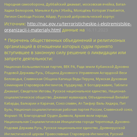
Народная самооборона, Дуббайский джамаат, московская ячейка, Батал-
Хаджи Белхороев, Маньяки Культ Убийц, Молодёжь Которая Улыбается,
Легион Свобода России, Айдар, Русский добровольческий корпус
Источник:
http://nac.gov.ru/terroristicheskie-i-ekstremistskie-
organizacii-i-materialy.html
данные на
16.11.2023
* Перечень общественных объединений и религиозных
организаций в отношении которых судом принято
вступившее в законную силу решение о ликвидации или
запрете деятельности:
Национал-большевистская партия, ВЕК РА, Рада земли Кубанской Духовно
Родовой Державы Русь, Община Духовного Управления Асгардской Веси
Беловодья, Славянская Община Капища Веды Перуна, Мужская Духовная
Семинария Староверов-Инглингов, Нурджулар, К Богодержавию, Таблиги
Джамаат, Свидетели Иеговы, Русское национальное единство, Национал-
социалистическое общество, Джамаат мувахидов, Объединенный Вилайат
Кабарды, Балкарии и Карачая, Союз славян, Ат-Такфир Валь-Хиджра, Пит
Буль, Национал-социалистическая рабочая партия России, Славянский союз,
Формат-18, Благородный Орден Дьявола, Армия воли народа,
Национальная Социалистическая Инициатива города Череповца, Духовно-
Родовая Держава Русь, Русское национальное единство, Древнерусской
Инглистической церкви Православных Староверов-Инглингов, Русский