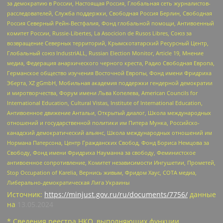
за демократию в России, Настоящая Россия, Глобальная сеть журналистов-
расследователей, Служба поддержки, Свободная Россия Берлин, Свободная
Россия Северный Рейн-Вестфалия, Фонд глобальной помощи, Антивоенный
комитет России, Russie-Libertes, La Asocicion de Rusos Libres, Союз за
возвращение Северных территорий, Крымскотатарский Ресурсный Центр,
Глобальный союз IndustriALL, Russian Election Monitor, Article 19, Мнение
медиа, Федерация анархического черного креста, Радио Свободная Европа,
Германское общество изучения Восточной Европы, Фонд имени Фридриха
Эберта, XZ gGmbH, Мобильная академия поддержки гендерной демократии
и миротворчества, Форум имени Льва Копелева, American Councils for
International Education, Cultural Vistas, Institute of International Education,
Антивоенное движение Антальи, Открытый диалог, Школа международных
отношений и государственной политики им Питера Мунка, Российско-
канадский демократический альянс, Школа международных отношений им
Нормана Патерсона, Центр Гражданских Свобод, Фонд Бориса Немцова за
Свободу, Фонд имени Фридриха Науманна за свободу, Феминистское
антивоенное сопротивление, Комитет независимости Ингушетии, Прометей,
Stop Occupation of Karelia, Вернись живым, Фридом Хаус, СОТА медиа,
Либерально-демократическая Лига Украины
Источник:
https://minjust.gov.ru/ru/documents/7756/
данные
на
13.05.2024
* Сведения реестра НКО, выполняющих функции