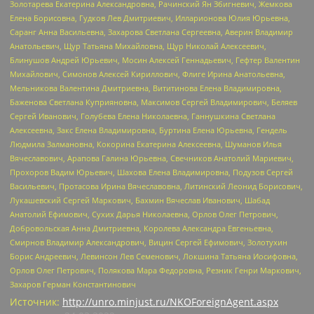
Золотарева Екатерина Александровна, Рачинский Ян Збигневич, Жемкова
Елена Борисовна, Гудков Лев Дмитриевич, Илларионова Юлия Юрьевна,
Саранг Анна Васильевна, Захарова Светлана Сергеевна, Аверин Владимир
Анатольевич, Щур Татьяна Михайловна, Щур Николай Алексеевич,
Блинушов Андрей Юрьевич, Мосин Алексей Геннадьевич, Гефтер Валентин
Михайлович, Симонов Алексей Кириллович, Флиге Ирина Анатольевна,
Мельникова Валентина Дмитриевна, Вититинова Елена Владимировна,
Баженова Светлана Куприяновна, Максимов Сергей Владимирович, Беляев
Сергей Иванович, Голубева Елена Николаевна, Ганнушкина Светлана
Алексеевна, Закс Елена Владимировна, Буртина Елена Юрьевна, Гендель
Людмила Залмановна, Кокорина Екатерина Алексеевна, Шуманов Илья
Вячеславович, Арапова Галина Юрьевна, Свечников Анатолий Мариевич,
Прохоров Вадим Юрьевич, Шахова Елена Владимировна, Подузов Сергей
Васильевич, Протасова Ирина Вячеславовна, Литинский Леонид Борисович,
Лукашевский Сергей Маркович, Бахмин Вячеслав Иванович, Шабад
Анатолий Ефимович, Сухих Дарья Николаевна, Орлов Олег Петрович,
Добровольская Анна Дмитриевна, Королева Александра Евгеньевна,
Смирнов Владимир Александрович, Вицин Сергей Ефимович, Золотухин
Борис Андреевич, Левинсон Лев Семенович, Локшина Татьяна Иосифовна,
Орлов Олег Петрович, Полякова Мара Федоровна, Резник Генри Маркович,
Захаров Герман Константинович
Источник:
http://unro.minjust.ru/NKOForeignAgent.aspx