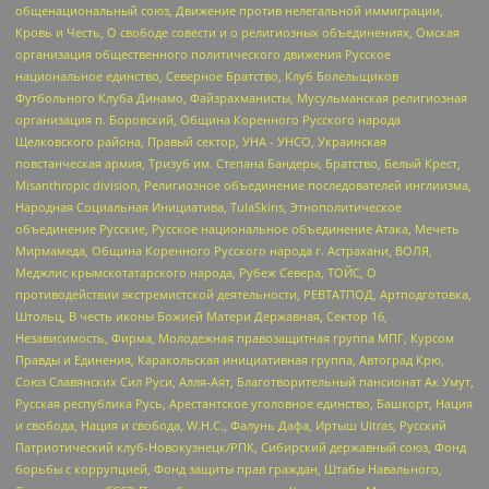
общенациональный союз, Движение против нелегальной иммиграции,
Кровь и Честь, О свободе совести и о религиозных объединениях, Омская
организация общественного политического движения Русское
национальное единство, Северное Братство, Клуб Болельщиков
Футбольного Клуба Динамо, Файзрахманисты, Мусульманская религиозная
организация п. Боровский, Община Коренного Русского народа
Щелковского района, Правый сектор, УНА - УНСО, Украинская
повстанческая армия, Тризуб им. Степана Бандеры, Братство, Белый Крест,
Misanthropic division, Религиозное объединение последователей инглиизма,
Народная Социальная Инициатива, TulaSkins, Этнополитическое
объединение Русские, Русское национальное объединение Атака, Мечеть
Мирмамеда, Община Коренного Русского народа г. Астрахани, ВОЛЯ,
Меджлис крымскотатарского народа, Рубеж Севера, ТОЙС, О
противодействии экстремистской деятельности, РЕВТАТПОД, Артподготовка,
Штольц, В честь иконы Божией Матери Державная, Сектор 16,
Независимость, Фирма, Молодежная правозащитная группа МПГ, Курсом
Правды и Единения, Каракольская инициативная группа, Автоград Крю,
Союз Славянских Сил Руси, Алля-Аят, Благотворительный пансионат Ак Умут,
Русская республика Русь, Арестантское уголовное единство, Башкорт, Нация
и свобода, Нация и свобода, W.H.С., Фалунь Дафа, Иртыш Ultras, Русский
Патриотический клуб-Новокузнецк/РПК, Сибирский державный союз, Фонд
борьбы с коррупцией, Фонд защиты прав граждан, Штабы Навального,