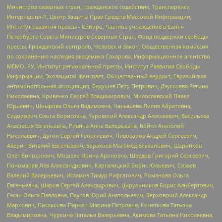
Министров северных стран, Гражданское содействие, Трансперенси
Интернешнл-Р, Центр Защиты Прав Средств Массовой Информации,
Институт развития прессы - Сибирь, Частное учреждение в Санкт-
Петербурге Совета Министров Северных Стран, Фонд поддержки свободы
прессы, Гражданский контроль, Человек и Закон, Общественная комиссия
по сохранению наследия академика Сахарова, Информационное агентство
МЕМО. РУ, Институт региональной прессы, Институт Развития Свободы
Информации, Экозащита!-Женсовет, Общественный вердикт, Евразийская
антимонопольная ассоциация, Бедушев Петр Петрович, Дзугкоева Регина
Николаевна, Кривенко Сергей Владимирович, Милославский Павел
Юрьевич, Шнырова Ольга Вадимовна, Чанышева Лилия Айратовна,
Сидорович Ольга Борисовна, Туровский Александр Алексеевич, Васильева
Анастасия Евгеньевна, Ривина Анна Валерьевна, Бойко Анатолий
Николаевич, Дугин Сергей Георгиевич, Пивоваров Андрей Сергеевич,
Аверин Виталий Евгеньевич, Барахоев Магомед Бекханович, Шарипков
Олег Викторович, Мошель Ирина Ароновна, Шведов Григорий Сергеевич,
Пономарев Лев Александрович, Каргалицкий Борис Юльевич, Созаев
Валерий Валерьевич, Исламов Тимур Рифгатович, Романова Ольга
Евгеньевна, Щаров Сергей Алексадрович, Цирульников Борис Альбертович,
Гасан Ольга Павловна, Паутов Юрий Анатольевич, Верховский Александр
Маркович, Пислакова-Паркер Марина Петровна, Кочеткова Татьяна
Владимировна, Чуркина Наталья Валерьевна, Акимова Татьяна Николаевна,