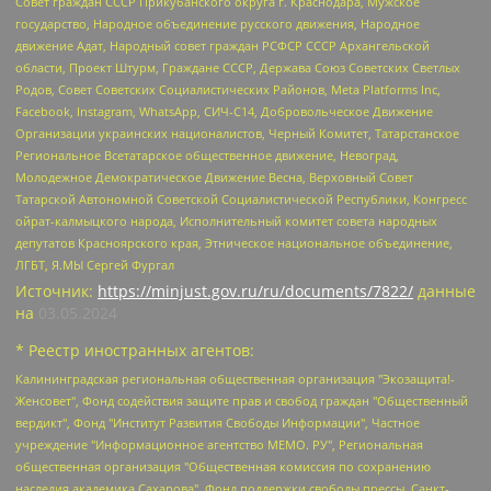
Совет граждан СССР Прикубанского округа г. Краснодара, Мужское
государство, Народное объединение русского движения, Народное
движение Адат, Народный совет граждан РСФСР СССР Архангельской
области, Проект Штурм, Граждане СССР, Держава Союз Советских Светлых
Родов, Совет Советских Социалистических Районов, Meta Platforms Inc,
Facebook, Instagram, WhatsApp, СИЧ-С14, Добровольческое Движение
Организации украинских националистов, Черный Комитет, Татарстанское
Региональное Всетатарское общественное движение, Невоград,
Молодежное Демократическое Движение Весна, Верховный Совет
Татарской Автономной Советской Социалистической Республики, Конгресс
ойрат-калмыцкого народа, Исполнительный комитет совета народных
депутатов Красноярского края, Этническое национальное объединение,
ЛГБТ, Я.МЫ Сергей Фургал
Источник:
https://minjust.gov.ru/ru/documents/7822/
данные
на
03.05.2024
* Реестр иностранных агентов:
Калининградская региональная общественная организация "Экозащита!-Женсовет", Фонд содействия защите прав и свобод граждан "Общественный вердикт", Фонд "Институт Развития Свободы Информации", Частное учреждение "Информационное агентство МЕМО. РУ", Региональная общественная организация "Общественная комиссия по сохранению наследия академика Сахарова", Фонд поддержки свободы прессы, Санкт-Петербургская общественная правозащитная организация "Гражданский контроль", Межрегиональная общественная организация "Информационно-просветительский центр "Мемориал", Региональный Фонд "Центр Защиты Прав Средств Массовой Информации", с 05.12.2023 Фонд "Центр Защиты Прав Средств массовой информации", Региональная общественная благотворительная организация помощи беженцам и мигрантам "Гражданское содействие", Негосударственное образовательное учреждение дополнительного профессионального образования (повышение квалификации) специалистов "АКАДЕМИЯ ПО ПРАВАМ ЧЕЛОВЕКА", Свердловская региональная общественная организация "Сутяжник", Автономная некоммерческая организация "Центр независимых социологических исследований", Союз общественных объединений "Российский исследовательский центр по правам человека", Региональное общественное учреждение научно-информационный центр "МЕМОРИАЛ", Некоммерческая организация "Фонд защиты гласности", Автономная некоммерческая организация "Институт прав человека", Городская общественная организация "Екатеринбургское общество "МЕМОРИАЛ", Городская общественная организация "Рязанское историко-просветительское и правозащитное общество "Мемориал" (Рязанский Мемориал), Челябинский региональный орган общественной самодеятельности – женское общественное объединение "Женщины Евразии", Челябинский региональный орган общественной самодеятельности "Уральская правозащитная группа", Фонд содействия защите здоровья и социальной справедливости имени Андрея Рылькова, Автономная Некоммерческая Организация "Аналитический Центр Юрия Левады", Автономная некоммерческая организация социальной поддержки населения "Проект Апрель", Региональная общественная организация помощи женщинам и детям, находящимся в кризисной ситуации "Информационно-методический центр "Анна", Фонд содействия развитию массовых коммуникаций и правовому просвещению "Так-так-Так", Фонд содействия устойчивому развитию "Серебряная тайга", Свердловский региональный общественный фонд социальных проектов "Новое время", "Idel.Реалии", Кавказ.Реалии, Крым.Реалии, Телеканал Настоящее Время, Татаро-башкирская служба Радио Свобода (Azatliq Radiosi), Радио Свободная Европа/Радио Свобода (PCE/PC), "Сибирь.Реалии", "Фактограф", Благотворительный фонд помощи осужденным и их семьям, Автономная некоммерческая организация "Институт глобализации и социальных движений", Фонд "В защиту прав заключенных", Частное учреждение "Центр поддержки и содействия развитию средств массовой информации", Пензенский региональный общественный благотворительный фонд "Гражданский союз", "Север.Реалии", Некоммерческая организация Фонд "Правовая инициатива", Общество с ограниченной ответственностью "Радио Свободная Европа/Радио Свобода", Чешское информационное агентство "MEDIUM-ORIENT", Красноярская региональная общественная организация "Мы против СПИДа", Камалягин Денис Николаевич, Маркелов Сергей Евгеньевич, Пономарев Лев Александрович, Савицкая Людмила Алексеевна, Автономная некоммерческая организация "Центр по работе с проблемой насилия "НАСИЛИЮ.НЕТ", Межрегиональный профессиональный союз работников здравоохранения "Альянс врачей", Юридическое лицо, зарегистрированное в Латвийской Республике, SIA "Medusa Project" (регистрационный номер 40103797863, дата регистрации 10.06.2014), Некоммерческая организация "Фонд по борьбе с коррупцией", Автономная некоммерческая организация "Институт права и публичной политики", Баданин Роман Сергеевич, Гликин Максим Александрович, Железнова Мария Михайловна, Лукьянова Юлия Сергеевна, Маетная Елизавета Витальевна, Маняхин Петр Борисович, Чуракова Ольга Владимировна, Ярош Юлия Петровна, Юридическое лицо "The Insider SIA", зарегистрированное в Риге, Латвийская Республика (дата регистрации 26.06.2015), являющееся администратором доменного имени интернет-издания "The Insider SIA", https://theins.ru, Постернак Алексей Евгеньевич, Рубин Михаил Аркадьевич, Анин Роман Александрович, Юридическое лицо Istories fonds, зарегистрированное в Латвийской Республике (регистрационный номер 50008295751, дата регистрации 24.02.2020), Великовский Дмитрий Александрович, Долинина Ирина Николаевна, Мароховская Алеся Алексеевна, Шлейнов Роман Юрьевич, Шмагун Олеся Валентиновна, Общество с ограниченной ответственностью "Альтаир 2021", Общество с ограниченной ответственностью "Вега 2021", Общество с ограниченной ответственностью "Главный редактор 2021", Общество с ограниченной ответственностью "Ромашки монолит", Важенков Артем Валерьевич, Ивановская областная общественная организация "Центр гендерных исследований", Гурман Юрий Альбертович, Медиапроект "ОВД-Инфо", Егоров Владимир Владимирович, Жилинский Владимир Александрович, Общество с ограниченной ответственностью "ЗП", Иванова София Юрьевна, Карезина Инна Павловна, Кильтау Екатерина Викторовна, Петров Алексей Викторович, Пискунов Сергей Евгеньевич, Смирнов Сергей Сергеевич, Тихонов Михаил Сергеевич, Общество с ограниченной ответственностью "ЖУРНАЛИСТ-ИНОСТРАННЫЙ АГЕНТ", Арапова Галина Юрьевна, Вольтская Татьяна Анатольевна, Американская компания "Mason G.E.S. Anonymous Foundation" (США), являющаяся владельцем интернет-издания https://mnews.world/, Компания "Stichting Bellingcat", зарегистрированная в Нидерландах (дата регистрации 11.07.2018), Захаров Андрей Вячеславович, Клепиковская Екатерина Дмитриевна, Общество с ограниченной ответственностью "МЕМО", Перл Роман Александрович, Симонов Евгений Алексеевич, Соловьева Елена Анатольевна, Сотников Даниил Владимирович, Сурначева Елизавета Дмитриевна, Автономная некоммерческая организация по защите прав человека и информированию населения "Якутия – Наше Мнение", Общество с ограниченной ответственностью "Москоу диджитал медиа", с 26.01.2023 Общество с ограниченной ответственностью "Чайка Белые сады", Ветошкина Валерия Валерьевна, Заговора Максим Александрович, Межрегиональное общественное движение "Российская ЛГБТ - сеть", Оленичев Максим Владимирович, Павлов Иван Юрьевич, Скворцова Елена Сергеевна, Общество с ограниченной ответственностью "Как бы инагент", Кочетков Игорь Викторович, Общество с ограниченной ответственностью "Честные выборы", Еланчик Олег Александрович, Общество с ограниченной ответственностью "Нобелевский призыв", Гималова Регина Эмилевна, Григорьев Андрей Валерьевич, Григорьева Алина Александровна, Ассоциация по содействию защите прав призывников, альтернативнослужащих и военнослужащих "Правозащитная группа "Гражданин.Армия.Право", Хисамова Регина Фаритовна, Автономная некоммерческая организация по реализации социально-правовых программ "Лилит", Дальневосточное общественное движение "Маяк", Санкт-Петербургская ЛГБТ-инициативная группа "Выход", Инициативная группа ЛГБТ+ "Реверс", Алексеев Андрей Викторович, Бекбулатова Таисия Львовна, Беляев Иван Михайлович, Владыкина Елена Сергеевна, Гельман Марат Александрович, Никульшина Вероника Юрьевна, Толоконникова Надежда Андреевна, Шендерович Виктор Анатольевич, Общество с ограниченной ответственностью "Данное сообщение", Общество с ограниченной ответственностью Издательский дом "Новая глава", Айнбиндер Александра Александровна, Московский комьюнити-центр для ЛГБТ+инициатив, Благотворительный фонд развития филантропии, Deutsche Welle (Германия, Kurt-Schumacher-Strasse 3, 53113 Bonn), Борзунова Мария Михайловна, Воробьев Виктор Викторович, Голубева Анна Львовна, Константинова Алла Михайловна, Малкова Ирина Владимировна, Мурадов Мурад Абдулгалимович, Осетинская Елизавета Николаевна, Понасенков Евгений Николаевич, Ганапольский Матвей Юрьевич, Киселев Евгений Алексеевич, Борухович Ирина Григорьевна, Дремин Иван Тимофеевич, Дубровский Дмитрий Викторович, Красноярская региональная общественная организация поддержки и развития альтернативных образовательных технологий и межкультурных коммуникаций "ИНТЕРРА", Маяковская Екатерина Алексеевна, Фейгин Марк Захарович, Филимонов Андрей Викторович, Дзугкоева Регина Николаевна, Доброхотов Роман Александрович, Дудь Юрий Александрович, Елкин Сергей Владимирович, Кругликов Кирилл Игоревич, Сабунаева Мария Леонидовна, Семенов Алексей Владимирович, Шаинян Карен Багратович, Шульман Екатерина Михайловна, Асафьев Артур Валерьевич, Вахштайн Виктор Семенович, Венедиктов Алексей Алексеевич, Лушникова Екатерина Евгеньевна, Волков Леонид Михайлович, Невзоров Александр Глебович, Пархоменко Сергей Борисович, Сироткин Ярослав Николаевич, Кара-Мурза Владимир Владимирович, Баранова Наталья Владимировна, Гозман Леонид Яковлевич, Кагарлицкий Борис Юльевич, Климарев Михаил Валерьевич, Милов Владимир Станиславович, Автономная некоммерческая организация Краснодарский центр современного искусства "Типография", Моргенштерн Алишер Тагирович, Соболь Любовь Эдуардовна, Общество с ограниченной ответственностью "ЛИЗА НОРМ", Каспаров Гарри Кимович, Ходорковский Михаил Борисович, Общество с ограниченной ответственностью "Апрельские тезисы", Данилович Ирина Брониславовна, Кашин Олег Владимирович, Петров Николай Владимирович, Пивоваров Алексей Владимирович, Соколов Михаил Владимирович, Цветкова Юлия Владимировна, Чичваркин Евгений Александрович, Комитет против пыток/Команда против пыток, Общество с ограниченной ответственностью "Первый научный", Общество с ограниченной ответственностью "Вертолет и ко", Белоцерковская Вероника Борисовна, Кац Максим Евгеньевич, Лазарева Татьяна Юрьевна, Шаведдинов Руслан Табризович, Яшин Илья Валерьевич, Общество с ограниченной ответственностью "Иноагент ААВ", Алешковский Дмитрий Петрович, Альбац Евгения Марковна, Быков Дмитрий Львович, Галямина Юлия Евгеньевна, Лойко Сергей Леонидович, Мартынов Кирилл Константинович, Медведев Сергей Александрович, Крашенинников Федор Геннадиевич, Гордеева Катерина Вл