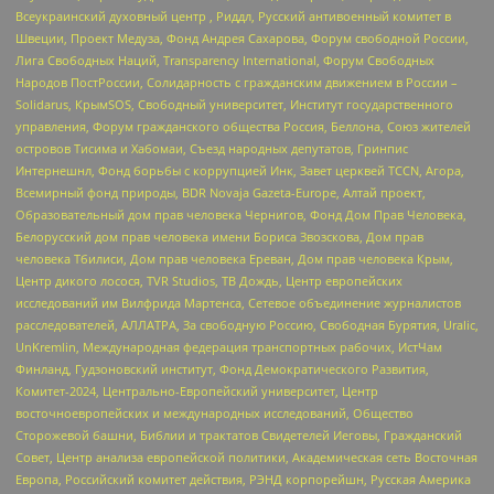
Всеукраинский духовный центр , Риддл, Русский антивоенный комитет в
Швеции, Проект Медуза, Фонд Андрея Сахарова, Форум свободной России,
Лига Свободных Наций, Transparеncy International, Форум Свободных
Народов ПостРоссии, Солидарность с гражданским движением в России –
Solidarus, КрымSOS, Свободный университет, Институт государственного
управления, Форум гражданского общества Россия, Беллона, Союз жителей
островов Тисима и Хабомаи, Съезд народных депутатов, Гринпис
Интернешнл, Фонд борьбы с коррупцией Инк, Завет церквей TCCN, Агора,
Всемирный фонд природы, BDR Novaja Gazeta-Europe, Алтай проект,
Образовательный дом прав человека Чернигов, Фонд Дом Прав Человека,
Белорусский дом прав человека имени Бориса Звозскова, Дом прав
человека Тбилиси, Дом прав человека Ереван, Дом прав человека Крым,
Центр дикого лосося, TVR Studios, ТВ Дождь, Центр европейских
исследований им Вилфрида Мартенса, Сетевое объединение журналистов
расследователей, АЛЛАТРА, За свободную Россию, Свободная Бурятия, Uralic,
UnKremlin, Международная федерация транспортных рабочих, ИстЧам
Финланд, Гудзоновский институт, Фонд Демократического Развития,
Комитет-2024, Центрально-Европейский университет, Центр
восточноевропейских и международных исследований, Общество
Сторожевой башни, Библии и трактатов Свидетелей Иеговы, Гражданский
Совет, Центр анализа европейской политики, Академическая сеть Восточная
Европа, Российский комитет действия, РЭНД корпорейшн, Русская Америка