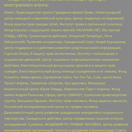
иностранного агента:
Лилит, Правозащитная группа Гражданин.Армия.Право, Нижегородский
центр немецкой и европейской культуры, Центр гендерных исследований,
Фонд защиты прав граждан Штаб, Институт права и публичной политики,
Фонд борьбы с коррупцией, Альянс врачей, НАСИЛИЮ.НЕТ, Мы против
СПИДа, СВЕЧА, Гуманитарное действие, Открытый Петербург, Лига
Избирателей, Правовая инициатива, Гражданский Союз, Хасдей Ерушалаим,
Центр поддержки и содействия развитию средств массовой информации,
Горячая Линия, В защиту прав заключенных, Институт глобализации и
социальных движений, Центр социально-информационных инициатив
Действие, Благотворительный фонд охраны здоровья и защиты прав
граждан, Благотворительный фонд помощи осужденным и их семьям, Фонд
Тольятти, Новое время, Серебряная тайга, Так-Так-Так, Сова, центр Анна,
Проект Апрель, Самарская губерния, Эра здоровья, Мемориал,
Аналитический Центр Юрия Левады, Издательство Парк Гагарина, Фонд
имени Андрея Рылькова, Сфера, Центр СИБАЛЬТ, Уральская правозащитная
группа, Женщины Евразии, Институт прав человека, Фонд защиты гласности,
Российский исследовательский центр по правам человека,
Дальневосточный центр развития гражданских инициатив и социального
партнерства, Гражданское действие, Центр независимых социологических
исследований, Сутяжник, АКАДЕМИЯ ПО ПРАВАМ ЧЕЛОВЕКА, Центр развития
некоммерческих организаций, Частное учреждение в Калининграде Совета