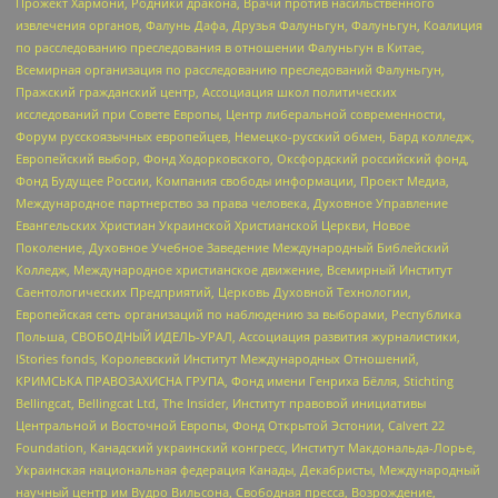
Прожект Хармони, Родники дракона, Врачи против насильственного
извлечения органов, Фалунь Дафа, Друзья Фалуньгун, Фалуньгун, Коалиция
по расследованию преследования в отношении Фалуньгун в Китае,
Всемирная организация по расследованию преследований Фалуньгун,
Пражский гражданский центр, Ассоциация школ политических
исследований при Совете Европы, Центр либеральной современности,
Форум русскоязычных европейцев, Немецко-русский обмен, Бард колледж,
Европейский выбор, Фонд Ходорковского, Оксфордский российский фонд,
Фонд Будущее России, Компания свободы информации, Проект Медиа,
Международное партнерство за права человека, Духовное Управление
Евангельских Христиан Украинской Христианской Церкви, Новое
Поколение, Духовное Учебное Заведение Международный Библейский
Колледж, Международное христианское движение, Всемирный Институт
Саентологических Предприятий, Церковь Духовной Технологии,
Европейская сеть организаций по наблюдению за выборами, Республика
Польша, СВОБОДНЫЙ ИДЕЛЬ-УРАЛ, Ассоциация развития журналистики,
IStories fonds, Королевский Институт Международных Отношений,
КРИМСЬКА ПРАВОЗАХИСНА ГРУПА, Фонд имени Генриха Бёлля, Stichting
Bellingcat, Bellingcat Ltd, The Insider, Институт правовой инициативы
Центральной и Восточной Европы, Фонд Открытой Эстонии, Calvert 22
Foundation, Канадский украинский конгресс, Институт Макдональда-Лорье,
Украинская национальная федерация Канады, Декабристы, Международный
научный центр им Вудро Вильсона, Свободная пресса, Возрождение,