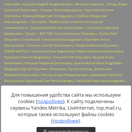
Для повышения удобства сайта мы используем
cookies (
подробнее
). К сайту подключены
Источник:
https://minjust.gov.ru/uploaded/files/reestr-
сервисы Yandex.Metrika, LiveInternet, top.mail.ru,
inostrannyih-agentov-22-03-2024.pdf
данные на
22.03.2024
которые также используют файлы cookies
(
подробнее
).
Я согласен/согласна