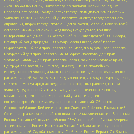
Лига Свободных Наций, Transparеncy International, Форум Свободных
Народов ПостРоссии, Солидарность с гражданским движением в России –
Solidarus, КрымSOS, Свободный университет, Институт государственного
управления, Форум гражданского общества Россия, Беллона, Союз жителей
островов Тисима и Хабомаи, Съезд народных депутатов, Гринпис
Интернешнл, Фонд борьбы с коррупцией Инк, Завет церквей TCCN, Агора,
Всемирный фонд природы, BDR Novaja Gazeta-Europe, Алтай проект,
Образовательный дом прав человека Чернигов, Фонд Дом Прав Человека,
Белорусский дом прав человека имени Бориса Звозскова, Дом прав
человека Тбилиси, Дом прав человека Ереван, Дом прав человека Крым,
Центр дикого лосося, TVR Studios, ТВ Дождь, Центр европейских
исследований им Вилфрида Мартенса, Сетевое объединение журналистов
расследователей, АЛЛАТРА, За свободную Россию, Свободная Бурятия, Uralic,
UnKremlin, Международная федерация транспортных рабочих, ИстЧам
Финланд, Гудзоновский институт, Фонд Демократического Развития,
Комитет-2024, Центрально-Европейский университет, Центр
восточноевропейских и международных исследований, Общество
Сторожевой башни, Библии и трактатов Свидетелей Иеговы, Гражданский
Совет, Центр анализа европейской политики, Академическая сеть Восточная
Европа, Российский комитет действия, РЭНД корпорейшн, Русская Америка
за демократию в России, Настоящая Россия, Глобальная сеть журналистов-
расследователей, Служба поддержки, Свободная Россия Берлин, Свободная