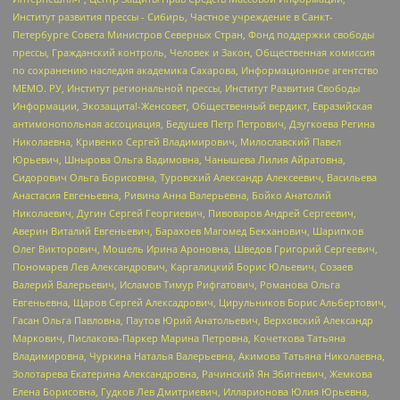
Институт развития прессы - Сибирь, Частное учреждение в Санкт-
Петербурге Совета Министров Северных Стран, Фонд поддержки свободы
прессы, Гражданский контроль, Человек и Закон, Общественная комиссия
по сохранению наследия академика Сахарова, Информационное агентство
МЕМО. РУ, Институт региональной прессы, Институт Развития Свободы
Информации, Экозащита!-Женсовет, Общественный вердикт, Евразийская
антимонопольная ассоциация, Бедушев Петр Петрович, Дзугкоева Регина
Николаевна, Кривенко Сергей Владимирович, Милославский Павел
Юрьевич, Шнырова Ольга Вадимовна, Чанышева Лилия Айратовна,
Сидорович Ольга Борисовна, Туровский Александр Алексеевич, Васильева
Анастасия Евгеньевна, Ривина Анна Валерьевна, Бойко Анатолий
Николаевич, Дугин Сергей Георгиевич, Пивоваров Андрей Сергеевич,
Аверин Виталий Евгеньевич, Барахоев Магомед Бекханович, Шарипков
Олег Викторович, Мошель Ирина Ароновна, Шведов Григорий Сергеевич,
Пономарев Лев Александрович, Каргалицкий Борис Юльевич, Созаев
Валерий Валерьевич, Исламов Тимур Рифгатович, Романова Ольга
Евгеньевна, Щаров Сергей Алексадрович, Цирульников Борис Альбертович,
Гасан Ольга Павловна, Паутов Юрий Анатольевич, Верховский Александр
Маркович, Пислакова-Паркер Марина Петровна, Кочеткова Татьяна
Владимировна, Чуркина Наталья Валерьевна, Акимова Татьяна Николаевна,
Золотарева Екатерина Александровна, Рачинский Ян Збигневич, Жемкова
Елена Борисовна, Гудков Лев Дмитриевич, Илларионова Юлия Юрьевна,