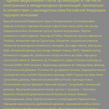
* Единый федеральный список организаций, в том числе
иностранных и международных организаций, признанных
в соответствии с законодательством Российской Федерации
террористическими:
Высший военный Маджлисуль Шура Объединенных сил моджахедов
Кавказа, Конгресс народов Ичкерии и Дагестана, База, Асбат аль-Ансар,
Священная война, Исламская группа, Братья-мусульмане, Партия
исламского освобождения, Лашкар-И-Тайба, Исламская группа, Движение
Талибан, Исламская партия Туркестана, Общество социальных реформ,
Общество возрождения исламского наследия, Дом двух святых, Джунд аш-
Шам, Исламский джихад, Аль-Каида, Имарат Кавказ, АБТО, Правый сектор,
Исламское государство, Джабха аль-Нусра ли-Ахль аш-Шам, Народное
ополчение имени К. Минина и Д. Пожарского, Аджр от Аллаха Субхану уа
Тагьаля SHAM, АУМ Синрике, Муджахеды джамаата Ат-Тавхида Валь-Джихад,
Чистопольский Джамаат, Рохнамо ба суи давлати исломи, Террористическое
сообщество Сеть, Катиба Таухид валь-Джихад, Хайят Тахрир аш-Шам, Ахлю
Сунна Валь Джамаа, National Socialism/White Power, Артподготовка,
Религиозная группа “Джамаат “Красный пахарь”, Колумбайн, Хатлонский
джамаат, Мусульманская религиозная группа п. Кушкуль г. Оренбург,
Крымско-татарский добровольческий батальон имени Номана
Челебиджихана, Азов, Партия исламского возрождения Таджикистана,
Народная самооборона, Дуббайский джамаат, московская ячейка, Батал-
Хаджи Белхороев, Маньяки Культ Убийц, Молодёжь Которая Улыбается,