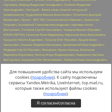
Для повышения удобства сайта мы используем
cookies (
подробнее
). К сайту подключены
Источник:
https://minjust.gov.ru/uploaded/files/reestr-
сервисы Yandex.Metrika, LiveInternet, top.mail.ru,
inostrannyih-agentov-22-03-2024.pdf
данные на
22.03.2024
которые также используют файлы cookies
(
подробнее
).
Я согласен/согласна