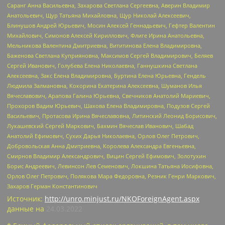
Саранг Анна Васильевна, Захарова Светлана Сергеевна, Аверин Владимир
Анатольевич, Щур Татьяна Михайловна, Щур Николай Алексеевич,
Блинушов Андрей Юрьевич, Мосин Алексей Геннадьевич, Гефтер Валентин
Михайлович, Симонов Алексей Кириллович, Флиге Ирина Анатольевна,
Мельникова Валентина Дмитриевна, Вититинова Елена Владимировна,
Баженова Светлана Куприяновна, Максимов Сергей Владимирович, Беляев
Сергей Иванович, Голубева Елена Николаевна, Ганнушкина Светлана
Алексеевна, Закс Елена Владимировна, Буртина Елена Юрьевна, Гендель
Людмила Залмановна, Кокорина Екатерина Алексеевна, Шуманов Илья
Вячеславович, Арапова Галина Юрьевна, Свечников Анатолий Мариевич,
Прохоров Вадим Юрьевич, Шахова Елена Владимировна, Подузов Сергей
Васильевич, Протасова Ирина Вячеславовна, Литинский Леонид Борисович,
Лукашевский Сергей Маркович, Бахмин Вячеслав Иванович, Шабад
Анатолий Ефимович, Сухих Дарья Николаевна, Орлов Олег Петрович,
Добровольская Анна Дмитриевна, Королева Александра Евгеньевна,
Смирнов Владимир Александрович, Вицин Сергей Ефимович, Золотухин
Борис Андреевич, Левинсон Лев Семенович, Локшина Татьяна Иосифовна,
Орлов Олег Петрович, Полякова Мара Федоровна, Резник Генри Маркович,
Захаров Герман Константинович
Источник:
http://unro.minjust.ru/NKOForeignAgent.aspx
данные на
24.03.2022