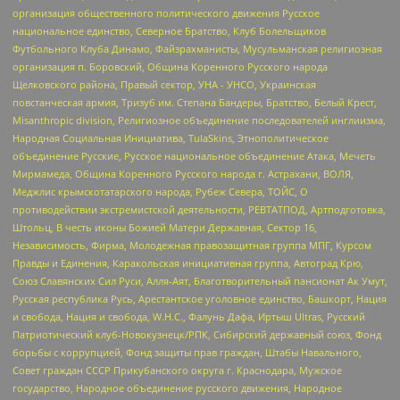
организация общественного политического движения Русское
национальное единство, Северное Братство, Клуб Болельщиков
Футбольного Клуба Динамо, Файзрахманисты, Мусульманская религиозная
организация п. Боровский, Община Коренного Русского народа
Щелковского района, Правый сектор, УНА - УНСО, Украинская
повстанческая армия, Тризуб им. Степана Бандеры, Братство, Белый Крест,
Misanthropic division, Религиозное объединение последователей инглиизма,
Народная Социальная Инициатива, TulaSkins, Этнополитическое
объединение Русские, Русское национальное объединение Атака, Мечеть
Мирмамеда, Община Коренного Русского народа г. Астрахани, ВОЛЯ,
Меджлис крымскотатарского народа, Рубеж Севера, ТОЙС, О
противодействии экстремистской деятельности, РЕВТАТПОД, Артподготовка,
Штольц, В честь иконы Божией Матери Державная, Сектор 16,
Независимость, Фирма, Молодежная правозащитная группа МПГ, Курсом
Правды и Единения, Каракольская инициативная группа, Автоград Крю,
Союз Славянских Сил Руси, Алля-Аят, Благотворительный пансионат Ак Умут,
Русская республика Русь, Арестантское уголовное единство, Башкорт, Нация
и свобода, Нация и свобода, W.H.С., Фалунь Дафа, Иртыш Ultras, Русский
Патриотический клуб-Новокузнецк/РПК, Сибирский державный союз, Фонд
борьбы с коррупцией, Фонд защиты прав граждан, Штабы Навального,
Совет граждан СССР Прикубанского округа г. Краснодара, Мужское
государство, Народное объединение русского движения, Народное