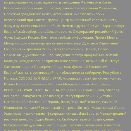
по расследованию преследования в отношении Фалуньгун в Китае,
Всемирная организация по расследованию преследований Фалуньгун,
Пражский гражданский центр, Ассоциация школ политических
исследований при Совете Европы, Центр либеральной современности,
Форум русскоязычных европейцев, Немецко-русский обмен, Бард колледж,
Европейский выбор, Фонд Ходорковского, Оксфордский российский фонд,
Фонд Будущее России, Компания свободы информации, Проект Медиа,
Международное партнерство за права человека, Духовное Управление
Евангельских Христиан Украинской Христианской Церкви, Новое
Поколение, Духовное Учебное Заведение Международный Библейский
Колледж, Международное христианское движение, Всемирный Институт
Саентологических Предприятий, Церковь Духовной Технологии,
Европейская сеть организаций по наблюдению за выборами, Республика
Польша, СВОБОДНЫЙ ИДЕЛЬ-УРАЛ, Ассоциация развития журналистики,
IStories fonds, Королевский Институт Международных Отношений,
КРИМСЬКА ПРАВОЗАХИСНА ГРУПА, Фонд имени Генриха Бёлля, Stichting
Bellingcat, Bellingcat Ltd, The Insider, Институт правовой инициативы
Центральной и Восточной Европы, Фонд Открытой Эстонии, Calvert 22
Foundation, Канадский украинский конгресс, Институт Макдональда-Лорье,
Украинская национальная федерация Канады, Декабристы, Международный
научный центр им Вудро Вильсона, Свободная пресса, Возрождение,
Всеукраинский духовный центр , Риддл, Русский антивоенный комитет в
Швеции, Проект Медуза, Фонд Андрея Сахарова, Форум свободной России,