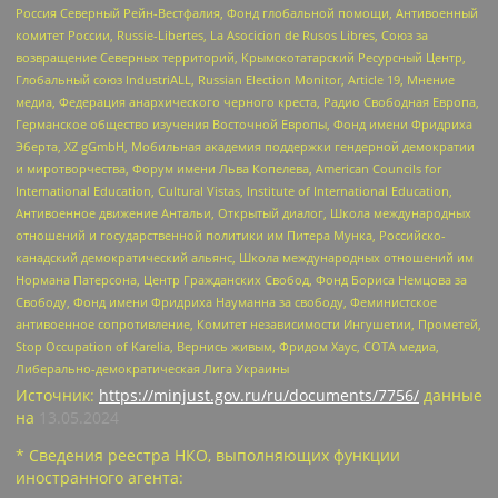
Россия Северный Рейн-Вестфалия, Фонд глобальной помощи, Антивоенный
комитет России, Russie-Libertes, La Asocicion de Rusos Libres, Союз за
возвращение Северных территорий, Крымскотатарский Ресурсный Центр,
Глобальный союз IndustriALL, Russian Election Monitor, Article 19, Мнение
медиа, Федерация анархического черного креста, Радио Свободная Европа,
Германское общество изучения Восточной Европы, Фонд имени Фридриха
Эберта, XZ gGmbH, Мобильная академия поддержки гендерной демократии
и миротворчества, Форум имени Льва Копелева, American Councils for
International Education, Cultural Vistas, Institute of International Education,
Антивоенное движение Антальи, Открытый диалог, Школа международных
отношений и государственной политики им Питера Мунка, Российско-
канадский демократический альянс, Школа международных отношений им
Нормана Патерсона, Центр Гражданских Свобод, Фонд Бориса Немцова за
Свободу, Фонд имени Фридриха Науманна за свободу, Феминистское
антивоенное сопротивление, Комитет независимости Ингушетии, Прометей,
Stop Occupation of Karelia, Вернись живым, Фридом Хаус, СОТА медиа,
Либерально-демократическая Лига Украины
Источник:
https://minjust.gov.ru/ru/documents/7756/
данные
на
13.05.2024
* Сведения реестра НКО, выполняющих функции
иностранного агента: