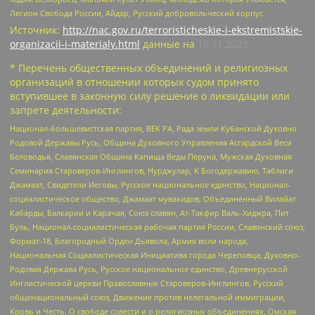
Легион Свобода России, Айдар, Русский добровольческий корпус
Источник:
http://nac.gov.ru/terroristicheskie-i-ekstremistskie-
organizacii-i-materialy.html
данные на
16.11.2023
* Перечень общественных объединений и религиозных
организаций в отношении которых судом принято
вступившее в законную силу решение о ликвидации или
запрете деятельности:
Национал-большевистская партия, ВЕК РА, Рада земли Кубанской Духовно
Родовой Державы Русь, Община Духовного Управления Асгардской Веси
Беловодья, Славянская Община Капища Веды Перуна, Мужская Духовная
Семинария Староверов-Инглингов, Нурджулар, К Богодержавию, Таблиги
Джамаат, Свидетели Иеговы, Русское национальное единство, Национал-
социалистическое общество, Джамаат мувахидов, Объединенный Вилайат
Кабарды, Балкарии и Карачая, Союз славян, Ат-Такфир Валь-Хиджра, Пит
Буль, Национал-социалистическая рабочая партия России, Славянский союз,
Формат-18, Благородный Орден Дьявола, Армия воли народа,
Национальная Социалистическая Инициатива города Череповца, Духовно-
Родовая Держава Русь, Русское национальное единство, Древнерусской
Инглистической церкви Православных Староверов-Инглингов, Русский
общенациональный союз, Движение против нелегальной иммиграции,
Кровь и Честь, О свободе совести и о религиозных объединениях, Омская