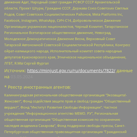
движение Адат, Народный совет граждан РСФСР СССР Архангельской
области, Проект Штурм, Граждане СССР, Держава Союз Советских Светлых
Родов, Совет Советских Социалистических Районов, Meta Platforms Inc,
Facebook, Instagram, WhatsApp, СИЧ-С14, Добровольческое Движение
Организации украинских националистов, Черный Комитет, Татарстанское
Региональное Всетатарское общественное движение, Невоград,
Молодежное Демократическое Движение Весна, Верховный Совет
Татарской Автономной Советской Социалистической Республики, Конгресс
ойрат-калмыцкого народа, Исполнительный комитет совета народных
депутатов Красноярского края, Этническое национальное объединение,
ЛГБТ, Я.МЫ Сергей Фургал
Источник:
https://minjust.gov.ru/ru/documents/7822/
данные
на
03.05.2024
* Реестр иностранных агентов:
Калининградская региональная общественная организация "Экозащита!-Женсовет", Фонд содействия защите прав и свобод граждан "Общественный вердикт", Фонд "Институт Развития Свободы Информации", Частное учреждение "Информационное агентство МЕМО. РУ", Региональная общественная организация "Общественная комиссия по сохранению наследия академика Сахарова", Фонд поддержки свободы прессы, Санкт-Петербургская общественная правозащитная организация "Гражданский контроль", Межрегиональная общественная организация "Информационно-просветительский центр "Мемориал", Региональный Фонд "Центр Защиты Прав Средств Массовой Информации", с 05.12.2023 Фонд "Центр Защиты Прав Средств массовой информации", Региональная общественная благотворительная организация помощи беженцам и мигрантам "Гражданское содействие", Негосударственное образовательное учреждение дополнительного профессионального образования (повышение квалификации) специалистов "АКАДЕМИЯ ПО ПРАВАМ ЧЕЛОВЕКА", Свердловская региональная общественная организация "Сутяжник", Автономная некоммерческая организация "Центр независимых социологических исследований", Союз общественных объединений "Российский исследовательский центр по правам человека", Региональное общественное учреждение научно-информационный центр "МЕМОРИАЛ", Некоммерческая организация "Фонд защиты гласности", Автономная некоммерческая организация "Институт прав человека", Городская общественная организация "Екатеринбургское общество "МЕМОРИАЛ", Городская общественная организация "Рязанское историко-просветительское и правозащитное общество "Мемориал" (Рязанский Мемориал), Челябинский региональный орган общественной самодеятельности – женское общественное объединение "Женщины Евразии", Челябинский региональный орган общественной самодеятельности "Уральская правозащитная группа", Фонд содействия защите здоровья и социальной справедливости имени Андрея Рылькова, Автономная Некоммерческая Организация "Аналитический Центр Юрия Левады", Автономная некоммерческая организация социальной поддержки населения "Проект Апрель", Региональная общественная организация помощи женщинам и детям, находящимся в кризисной ситуации "Информационно-методический центр "Анна", Фонд содействия развитию массовых коммуникаций и правовому просвещению "Так-так-Так", Фонд содействия устойчивому развитию "Серебряная тайга", Свердловский региональный общественный фонд социальных проектов "Новое время", "Idel.Реалии", Кавказ.Реалии, Крым.Реалии, Телеканал Настоящее Время, Татаро-башкирская служба Радио Свобода (Azatliq Radiosi), Радио Свободная Европа/Радио Свобода (PCE/PC), "Сибирь.Реалии", "Фактограф", Благотворительный фонд помощи осужденным и их семьям, Автономная некоммерческая организация "Институт глобализации и социальных движений", Фонд "В защиту прав заключенных", Частное учреждение "Центр поддержки и содействия развитию средств массовой информации", Пензенский региональный общественный благотворительный фонд "Гражданский союз", "Север.Реалии", Некоммерческая организация Фонд "Правовая инициатива", Общество с ограниченной ответственностью "Радио Свободная Европа/Радио Свобода", Чешское информационное агентство "MEDIUM-ORIENT", Красноярская региональная общественная организация "Мы против СПИДа", Камалягин Денис Николаевич, Маркелов Сергей Евгеньевич, Пономарев Лев Александрович, Савицкая Людмила Алексеевна, Автономная некоммерческая организация "Центр по работе с проблемой насилия "НАСИЛИЮ.НЕТ", Межрегиональный профессиональный союз работников здравоохранения "Альянс врачей", Юридическое лицо, зарегистрированное в Латвийской Республике, SIA "Medusa Project" (регистрационный номер 40103797863, дата регистрации 10.06.2014), Некоммерческая организация "Фонд по борьбе с коррупцией", Автономная некоммерческая организация "Институт права и публичной политики", Баданин Роман Сергеевич, Гликин Максим Александрович, Железнова Мария Михайловна, Лукьянова Юлия Сергеевна, Маетная Елизавета Витальевна, Маняхин Петр Борисович, Чуракова Ольга Владимировна, Ярош Юлия Петровна, Юридическое лицо "The Insider SIA", зарегистрированное в Риге, Латвийская Республика (дата регистрации 26.06.2015), являющееся администратором доменного имени интернет-издания "The Insider SIA", https://theins.ru, Постернак Алексей Евгеньевич, Рубин Михаил Аркадьевич, Анин Роман Александрович, Юридическое лицо Istories fonds, зарегистрированное в Латвийской Республике (регистрационный номер 50008295751, дата регистрации 24.02.2020), Великовский Дмитрий Александрович, Долинина Ирина Николаевна, Мароховская Алеся Алексеевна, Шлейнов Роман Юрьевич, Шмагун Олеся Валентиновна, Общество с ограниченной ответственностью "Альтаир 2021", Общество с ограниченной ответственностью "Вега 2021", Общество с ограниченной ответственностью "Главный редактор 2021", Общество с ограниченной ответственностью "Ромашки монолит", Важенков Артем Валерьевич, Ивановская областная общественная организация "Центр гендерных исследований", Гурман Юрий Альбертович, Медиапроект "ОВД-Инфо", Егоров Владимир Владимирович, Жилинский Владимир Александрович, Общество с ограниченной ответственностью "ЗП", Иванова София Юрьевна, Карезина Инна Павловна, Кильтау Екатерина Викторовна, Петров Алексей Викторович, Пискунов Сергей Евгеньевич, Смирнов Сергей Сергеевич, Тихонов Михаил Сергеевич, Общество с ограниченной ответственностью "ЖУРНАЛИСТ-ИНОСТРАННЫЙ АГЕНТ", Арапова Галина Юрьевна, Вольтская Татьяна Анатольевна, Американская компания "Mason G.E.S. Anonymous Foundation" (США), являющаяся владельцем интернет-издания https://mnews.world/, Компания "Stichting Bellingcat", зарегистрированная в Нидерландах (дата регистрации 11.07.2018), Захаров Андрей Вячеславович, Клепиковская Екатерина Дмитриевна, Общество с ограниченной ответственностью "МЕМО", Перл Роман Александрович, Симонов Евгений Алексеевич, Соловьева Елена Анатольевна, Сотников Даниил Владимирович, Сурначева Елизавета Дмитриевна, Автономная некоммерческая организация по защите прав человека и информированию населения "Якутия – Наше Мнение", Общество с ограниченной ответственностью "Москоу диджитал медиа", с 26.01.2023 Общество с ограниченной ответственностью "Чайка Белые сады", Ветошкина Валерия Валерьевна, Заговора Максим Александрович, Межрегиональное общественное движение "Российская ЛГБТ - сеть", Оленичев Максим Владимирович, Павлов Иван Юрьевич, Скворцова Елена Сергеевна, Общество с ограниченной ответственностью "Как бы инагент", Кочетков Игорь Викторович, Общество с ограниченной ответственностью "Честные выборы", Еланчик Олег Александрович, Общество с ограниченной ответственностью "Нобелевский призыв", Гималова Регина Эмилевна, Григорьев Андрей Валерьевич, Григорьева Алина Александровна, Ассоциация по содействию защите прав призывников, альтернативнослужащих и военнослужащих "Правозащитная группа "Гражданин.Армия.Право", Хисамова Регина Фаритовна, Автономная некоммерческая организация по реализации социально-правовых программ "Лилит", Дальневосточное общественное движение "Маяк", Санкт-Петербургская ЛГБТ-инициативная группа "Выход", Инициативная группа ЛГБТ+ "Реверс", Алексеев Андрей Викторович, Бекбулатова Таисия Львовна, Беляев Иван Михайлович, Владыкина Елена Сергеевна, Гельман Марат Александрович, Никульшина Вероника Юрьевна, Толоконникова Надежда Андреевна, Шендерович Виктор Анатольевич, Общество с ограниченной ответственностью "Данное сообщение", Общество с ограниченной ответственностью Издательский дом "Новая глава", Айнбиндер Александра Александровна, Московский комьюнити-центр для ЛГБТ+инициатив, Благотворительный фонд развития филантропии, Deutsche Welle (Германия, Kurt-Schumacher-Strasse 3, 53113 Bonn), Борзунова Мария Михайловна, Воробьев Виктор Викторович, Голубева Анна Львовна, Константинова Алла Михайловна, Малкова Ирина Владимировна, Мурадов Мурад Абдулгалимович, Осетинская Елизавета Николаевна, Понасенков Евгений Николаевич, Ганапольский Матвей Юрьевич, Киселев Евгений Алексеевич, Борухович Ирина Григорьевна, Дремин Иван Тимофеевич, Дубровский Дмитрий Викторович, Красноярская региональная общественная организация поддержки и развития альтернативных образовательных технологий и межкультурных коммуникаций "ИНТЕРРА", Маяковская Екатерина Алексеевна, Фейгин Марк Захарович, Филимонов Андрей Викторович, Дзугкоева Регина Николаевна, Доброхотов Роман Александрович, Дудь Юрий Александрович, Елкин Сергей Владимирович, Кругликов Кирилл Игоревич, Сабунаева Мария Леонидовна, Семенов Алексей Владимирович, Шаинян Карен Багратович, Шульман Екатерина Михайловна, Асафьев Артур Валерьевич, Вахштайн Виктор Семенович, Венедиктов Алексей Алексеевич, Лушникова Екатерина Евгеньевна, Волков Леонид Михайлович, Невзоров Александр Глебович, Пархоменко Сергей Борисович, Сироткин Ярослав Николаевич, Кара-Мурза Владимир Владимирович, Баранова Наталья Владимировна, Гозман Леонид Яковлевич, Кагарлицкий Борис Юльевич, Климарев Михаил Валерьевич, Милов Владимир Станиславович, Автономная некоммерческая организация Краснодарский центр современного искусства "Типография", Моргенштерн Алишер Тагирович, Соболь Любовь Эдуардовна, Общество с ограниченной ответственностью "ЛИЗА НОРМ", Каспаров Гарри Кимович, Ходорковский Михаил Борисович, Общество с ограниченной ответственностью "Апрельские тезисы", Данилович Ирина Брониславовна, Кашин Олег Владимирович, Петров Николай Владимирович, Пивоваров Алексей Владимирович, Соколов Михаил Владимирович, Цветкова Юлия Владимировна, Чичваркин Евгений Александрович, Комитет против пыток/Команда против пыток, Общество с ограниченной ответственностью "Первый научный", Общество с ограниченной ответственностью "Вертолет и ко", Белоцерковская Вероника Борисовна, Кац Максим Евгеньевич, Лазарева Татьяна Юрьевна, Шаведдинов Руслан Табризович, Яшин Илья Валерьевич, Общество с ограниченной ответственностью "Иноагент ААВ", Алешковский Дмитрий Петрович, Альбац Евгения Марковна, Быков Дмитрий Львович, Галямина Юлия Евгеньевна, Лойко Сергей Леонидович, Мартынов Кирилл Константинович, Медведев Сергей Александрович, Крашенинников Федор Геннадиевич, Гордеева Катерина Вл