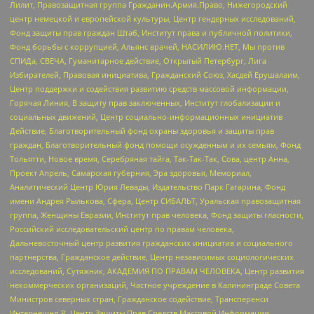
Лилит, Правозащитная группа Гражданин.Армия.Право, Нижегородский
центр немецкой и европейской культуры, Центр гендерных исследований,
Фонд защиты прав граждан Штаб, Институт права и публичной политики,
Фонд борьбы с коррупцией, Альянс врачей, НАСИЛИЮ.НЕТ, Мы против
СПИДа, СВЕЧА, Гуманитарное действие, Открытый Петербург, Лига
Избирателей, Правовая инициатива, Гражданский Союз, Хасдей Ерушалаим,
Центр поддержки и содействия развитию средств массовой информации,
Горячая Линия, В защиту прав заключенных, Институт глобализации и
социальных движений, Центр социально-информационных инициатив
Действие, Благотворительный фонд охраны здоровья и защиты прав
граждан, Благотворительный фонд помощи осужденным и их семьям, Фонд
Тольятти, Новое время, Серебряная тайга, Так-Так-Так, Сова, центр Анна,
Проект Апрель, Самарская губерния, Эра здоровья, Мемориал,
Аналитический Центр Юрия Левады, Издательство Парк Гагарина, Фонд
имени Андрея Рылькова, Сфера, Центр СИБАЛЬТ, Уральская правозащитная
группа, Женщины Евразии, Институт прав человека, Фонд защиты гласности,
Российский исследовательский центр по правам человека,
Дальневосточный центр развития гражданских инициатив и социального
партнерства, Гражданское действие, Центр независимых социологических
исследований, Сутяжник, АКАДЕМИЯ ПО ПРАВАМ ЧЕЛОВЕКА, Центр развития
некоммерческих организаций, Частное учреждение в Калининграде Совета
Министров северных стран, Гражданское содействие, Трансперенси
Интернешнл-Р, Центр Защиты Прав Средств Массовой Информации,