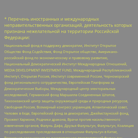
* Перечень иностранных и международных
неправительственных организаций, деятельность которых
признана нежелательной на территории Российской
Федерации:
Национальный фонд в поддержку демократии, Институт Открытое
Общество Фонд Содействия, Фонд Открытое общество, Американо-
российский фонд по экономическому и правовому развитию,
Национальный Демократический Институт Международных Отношений,
MEDIA DEVELOPMENT INVESTMENT FUND, Международный Республиканский
Институт, Открытая Россия, Институт современной России, Черноморский
фонд регионального сотрудничества, Европейская Платформа за
Демократические Выборы, Международный центр электоральных
исследований, Германский фонд Маршалла Соединенных Штатов,
Тихоокеанский центр защиты окружающей среды и природных ресурсов,
Свободная Россия, Всемирный конгресс украинцев, Атлантический совет,
Человек в беде, Европейский фонд за демократию, Джеймстаунский фонд,
Прожект Хармони, Родники дракона, Врачи против насильственного
извлечения органов, Фалунь Дафа, Друзья Фалуньгун, Фалуньгун, Коалиция
по расследованию преследования в отношении Фалуньгун в Китае,
Всемирная организация по расследованию преследований Фалуньгун,