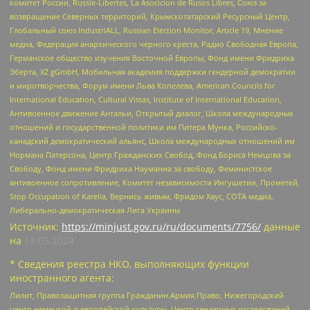
комитет России, Russie-Libertes, La Asocicion de Rusos Libres, Союз за
возвращение Северных территорий, Крымскотатарский Ресурсный Центр,
Глобальный союз IndustriALL, Russian Election Monitor, Article 19, Мнение
медиа, Федерация анархического черного креста, Радио Свободная Европа,
Германское общество изучения Восточной Европы, Фонд имени Фридриха
Эберта, XZ gGmbH, Мобильная академия поддержки гендерной демократии
и миротворчества, Форум имени Льва Копелева, American Councils for
International Education, Cultural Vistas, Institute of International Education,
Антивоенное движение Антальи, Открытый диалог, Школа международных
отношений и государственной политики им Питера Мунка, Российско-
канадский демократический альянс, Школа международных отношений им
Нормана Патерсона, Центр Гражданских Свобод, Фонд Бориса Немцова за
Свободу, Фонд имени Фридриха Науманна за свободу, Феминистское
антивоенное сопротивление, Комитет независимости Ингушетии, Прометей,
Stop Occupation of Karelia, Вернись живым, Фридом Хаус, СОТА медиа,
Либерально-демократическая Лига Украины
Источник:
https://minjust.gov.ru/ru/documents/7756/
данные
на
13.05.2024
* Сведения реестра НКО, выполняющих функции
иностранного агента:
Лилит, Правозащитная группа Гражданин.Армия.Право, Нижегородский
центр немецкой и европейской культуры, Центр гендерных исследований,