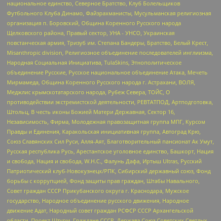
национальное единство, Северное Братство, Клуб Болельщиков
Футбольного Клуба Динамо, Файзрахманисты, Мусульманская религиозная
организация п. Боровский, Община Коренного Русского народа
Щелковского района, Правый сектор, УНА - УНСО, Украинская
повстанческая армия, Тризуб им. Степана Бандеры, Братство, Белый Крест,
Misanthropic division, Религиозное объединение последователей инглиизма,
Народная Социальная Инициатива, TulaSkins, Этнополитическое
объединение Русские, Русское национальное объединение Атака, Мечеть
Мирмамеда, Община Коренного Русского народа г. Астрахани, ВОЛЯ,
Меджлис крымскотатарского народа, Рубеж Севера, ТОЙС, О
противодействии экстремистской деятельности, РЕВТАТПОД, Артподготовка,
Штольц, В честь иконы Божией Матери Державная, Сектор 16,
Независимость, Фирма, Молодежная правозащитная группа МПГ, Курсом
Правды и Единения, Каракольская инициативная группа, Автоград Крю,
Союз Славянских Сил Руси, Алля-Аят, Благотворительный пансионат Ак Умут,
Русская республика Русь, Арестантское уголовное единство, Башкорт, Нация
и свобода, Нация и свобода, W.H.С., Фалунь Дафа, Иртыш Ultras, Русский
Патриотический клуб-Новокузнецк/РПК, Сибирский державный союз, Фонд
борьбы с коррупцией, Фонд защиты прав граждан, Штабы Навального,
Совет граждан СССР Прикубанского округа г. Краснодара, Мужское
государство, Народное объединение русского движения, Народное
движение Адат, Народный совет граждан РСФСР СССР Архангельской
области, Проект Штурм, Граждане СССР, Держава Союз Советских Светлых