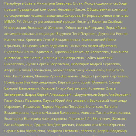
Петербурге Совета Министров Северных Стран, Фонд поддержки свободы
прессы, Гражданский контроль, Человек и Закон, Общественная комиссия
по сохранению наследия академика Сахарова, Информационное агентство
МЕМО. РУ, Институт региональной прессы, Институт Развития Свободы
Информации, Экозащита!-Женсовет, Общественный вердикт, Евразийская
антимонопольная ассоциация, Бедушев Петр Петрович, Дзугкоева Регина
Николаевна, Кривенко Сергей Владимирович, Милославский Павел
Юрьевич, Шнырова Ольга Вадимовна, Чанышева Лилия Айратовна,
Сидорович Ольга Борисовна, Туровский Александр Алексеевич, Васильева
Анастасия Евгеньевна, Ривина Анна Валерьевна, Бойко Анатолий
Николаевич, Дугин Сергей Георгиевич, Пивоваров Андрей Сергеевич,
Аверин Виталий Евгеньевич, Барахоев Магомед Бекханович, Шарипков
Олег Викторович, Мошель Ирина Ароновна, Шведов Григорий Сергеевич,
Пономарев Лев Александрович, Каргалицкий Борис Юльевич, Созаев
Валерий Валерьевич, Исламов Тимур Рифгатович, Романова Ольга
Евгеньевна, Щаров Сергей Алексадрович, Цирульников Борис Альбертович,
Гасан Ольга Павловна, Паутов Юрий Анатольевич, Верховский Александр
Маркович, Пислакова-Паркер Марина Петровна, Кочеткова Татьяна
Владимировна, Чуркина Наталья Валерьевна, Акимова Татьяна Николаевна,
Золотарева Екатерина Александровна, Рачинский Ян Збигневич, Жемкова
Елена Борисовна, Гудков Лев Дмитриевич, Илларионова Юлия Юрьевна,
Саранг Анна Васильевна, Захарова Светлана Сергеевна, Аверин Владимир