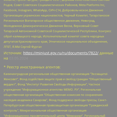
Родов, Совет Советских Социалистических Районов, Meta Platforms Inc,
Facebook, Instagram, WhatsApp, СИЧ-С14, Добровольческое Движение
Организации украинских националистов, Черный Комитет, Татарстанское
Региональное Всетатарское общественное движение, Невоград,
Молодежное Демократическое Движение Весна, Верховный Совет
Татарской Автономной Советской Социалистической Республики, Конгресс
ойрат-калмыцкого народа, Исполнительный комитет совета народных
депутатов Красноярского края, Этническое национальное объединение,
ЛГБТ, Я.МЫ Сергей Фургал
Источник:
https://minjust.gov.ru/ru/documents/7822/
данные
на
03.05.2024
* Реестр иностранных агентов:
Калининградская региональная общественная организация "Экозащита!-Женсовет", Фонд содействия защите прав и свобод граждан "Общественный вердикт", Фонд "Институт Развития Свободы Информации", Частное учреждение "Информационное агентство МЕМО. РУ", Региональная общественная организация "Общественная комиссия по сохранению наследия академика Сахарова", Фонд поддержки свободы прессы, Санкт-Петербургская общественная правозащитная организация "Гражданский контроль", Межрегиональная общественная организация "Информационно-просветительский центр "Мемориал", Региональный Фонд "Центр Защиты Прав Средств Массовой Информации", с 05.12.2023 Фонд "Центр Защиты Прав Средств массовой информации", Региональная общественная благотворительная организация помощи беженцам и мигрантам "Гражданское содействие", Негосударственное образовательное учреждение дополнительного профессионального образования (повышение квалификации) специалистов "АКАДЕМИЯ ПО ПРАВАМ ЧЕЛОВЕКА", Свердловская региональная общественная организация "Сутяжник", Автономная некоммерческая организация "Центр независимых социологических исследований", Союз общественных объединений "Российский исследовательский центр по правам человека", Региональное общественное учреждение научно-информационный центр "МЕМОРИАЛ", Некоммерческая организация "Фонд защиты гласности", Автономная некоммерческая организация "Институт прав человека", Городская общественная организация "Екатеринбургское общество "МЕМОРИАЛ", Городская общественная организация "Рязанское историко-просветительское и правозащитное общество "Мемориал" (Рязанский Мемориал), Челябинский региональный орган общественной самодеятельности – женское общественное объединение "Женщины Евразии", Челябинский региональный орган общественной самодеятельности "Уральская правозащитная группа", Фонд содействия защите здоровья и социальной справедливости имени Андрея Рылькова, Автономная Некоммерческая Организация "Аналитический Центр Юрия Левады", Автономная некоммерческая организация социальной поддержки населения "Проект Апрель", Региональная общественная организация помощи женщинам и детям, находящимся в кризисной ситуации "Информационно-методический центр "Анна", Фонд содействия развитию массовых коммуникаций и правовому просвещению "Так-так-Так", Фонд содействия устойчивому развитию "Серебряная тайга", Свердловский региональный общественный фонд социальных проектов "Новое время", "Idel.Реалии", Кавказ.Реалии, Крым.Реалии, Телеканал Настоящее Время, Татаро-башкирская служба Радио Свобода (Azatliq Radiosi), Радио Свободная Европа/Радио Свобода (PCE/PC), "Сибирь.Реалии", "Фактограф", Благотворительный фонд помощи осужденным и их семьям, Автономная некоммерческая организация "Институт глобализации и социальных движений", Фонд "В защиту прав заключенных", Частное учреждение "Центр поддержки и содействия развитию средств массовой информации", Пензенский региональный общественный благотворительный фонд "Гражданский союз", "Север.Реалии", Некоммерческая организация Фонд "Правовая инициатива", Общество с ограниченной ответственностью "Радио Свободная Европа/Радио Свобода", Чешское информационное агентство "MEDIUM-ORIENT", Красноярская региональная общественная организация "Мы против СПИДа", Камалягин Денис Николаевич, Маркелов Сергей Евгеньевич, Пономарев Лев Александрович, Савицкая Людмила Алексеевна, Автономная некоммерческая организация "Центр по работе с проблемой насилия "НАСИЛИЮ.НЕТ", Межрегиональный профессиональный союз работников здравоохранения "Альянс врачей", Юридическое лицо, зарегистрированное в Латвийской Республике, SIA "Medusa Project" (регистрационный номер 40103797863, дата регистрации 10.06.2014), Некоммерческая организация "Фонд по борьбе с коррупцией", Автономная некоммерческая организация "Институт права и публичной политики", Баданин Роман Сергеевич, Гликин Максим Александрович, Железнова Мария Михайловна, Лукьянова Юлия Сергеевна, Маетная Елизавета Витальевна, Маняхин Петр Борисович, Чуракова Ольга Владимировна, Ярош Юлия Петровна, Юридическое лицо "The Insider SIA", зарегистрированное в Риге, Латвийская Республика (дата регистрации 26.06.2015), являющееся администратором доменного имени интернет-издания "The Insider SIA", https://theins.ru, Постернак Алексей Евгеньевич, Рубин Михаил Аркадьевич, Анин Роман Александрович, Юридическое лицо Istories fonds, зарегистрированное в Латвийской Республике (регистрационный номер 50008295751, дата регистрации 24.02.2020), Великовский Дмитрий Александрович, Долинина Ирина Николаевна, Мароховская Алеся Алексеевна, Шлейнов Роман Юрьевич, Шмагун Олеся Валентиновна, Общество с ограниченной ответственностью "Альтаир 2021", Общество с ограниченной ответственностью "Вега 2021", Общество с ограниченной ответственностью "Главный редактор 2021", Общество с ограниченной ответственностью "Ромашки монолит", Важенков Артем Валерьевич, Ивановская областная общественная организация "Центр гендерных исследований", Гурман Юрий Альбертович, Медиапроект "ОВД-Инфо", Егоров Владимир Владимирович, Жилинский Владимир Александрович, Общество с ограниченной ответственностью "ЗП", Иванова София Юрьевна, Карезина Инна Павловна, Кильтау Екатерина Викторовна, Петров Алексей Викторович, Пискунов Сергей Евгеньевич, Смирнов Сергей Сергеевич, Тихонов Михаил Сергеевич, Общество с ограниченной ответственностью "ЖУРНАЛИСТ-ИНОСТРАННЫЙ АГЕНТ", Арапова Галина Юрьевна, Вольтская Татьяна Анатольевна, Американская компания "Mason G.E.S. Anonymous Foundation" (США), являющаяся владельцем интернет-издания https://mnews.world/, Компания "Stichting Bellingcat", зарегистрированная в Нидерландах (дата регистрации 11.07.2018), Захаров Андрей Вячеславович, Клепиковская Екатерина Дмитриевна, Общество с ограниченной ответственностью "МЕМО", Перл Роман Александрович, Симонов Евгений Алексеевич, Соловьева Елена Анатольевна, Сотников Даниил Владимирович, Сурначева Елизавета Дмитриевна, Автономная некоммерческая организация по защите прав человека и информированию населения "Якутия – Наше Мнение", Общество с ограниченной ответственностью "Москоу диджитал медиа", с 26.01.2023 Общество с ограниченной ответственностью "Чайка Белые сады", Ветошкина Валерия Валерьевна, Заговора Максим Александрович, Межрегиональное общественное движение "Российская ЛГБТ - сеть", Оленичев Максим Владимирович, Павлов Иван Юрьевич, Скворцова Елена Сергеевна, Общество с ограниченной ответственностью "Как бы инагент", Кочетков Игорь Викторович, Общество с ограниченной ответственностью "Честные выборы", Еланчик Олег Александрович, Общество с ограниченной ответственностью "Нобелевский призыв", Гималова Регина Эмилевна, Григорьев Андрей Валерьевич, Григорьева Алина Александровна, Ассоциация по содействию защите прав призывников, альтернативнослужащих и военнослужащих "Правозащитная группа "Гражданин.Армия.Право", Хисамова Регина Фаритовна, Автономная некоммерческая организация по реализации социально-правовых программ "Лилит", Дальневосточное общественное движение "Маяк", Санкт-Петербургская ЛГБТ-инициативная группа "Выход", Инициативная группа ЛГБТ+ "Реверс", Алексеев Андрей Викторович, Бекбулатова Таисия Львовна, Беляев Иван Михайлович, Владыкина Елена Сергеевна, Гельман Марат Александрович, Никульшина Вероника Юрьевна, Толоконникова Надежда Андреевна, Шендерович Виктор Анатольевич, Общество с ограниченной ответственностью "Данное сообщение", Общество с ограниченной ответственностью Издательский дом "Новая глава", Айнбиндер Александра Александровна, Московский комьюнити-центр для ЛГБТ+инициатив, Благотворительный фонд развития филантропии, Deutsche Welle (Германия, Kurt-Schumacher-Strasse 3, 53113 Bonn), Борзунова Мария Михайловна, Воробьев Виктор Викторович, Голубева Анна Львовна, Константинова Алла Михайловна, Малкова Ирина Владимировна, Мурадов Мурад Абдулгалимович, Осетинская Елизавета Николаевна, Понасенков Евгений Николаевич, Ганапольский Матвей Юрьевич, Киселев Евгений Алексеевич, Борухович Ирина Григорьевна, Дремин Иван Тимофеевич, Дубровский Дмитрий Викторович, Красноярская региональная общественная организация поддержки и развития альтернативных образовательных технологий и межкультурных коммуникаций "ИНТЕРРА", Маяковская Екатерина Алексеевна, Фейгин Марк Захарович, Филимонов Андрей Викторович, Дзугкоева Регина Николаевна, Доброхотов Роман Александрович, Дудь Юрий Александрович, Елкин Сергей Владимирович, Кругликов Кирилл Игоревич, Сабунаева Мария Леонидовна, Семенов Алексей Владимирович, Шаинян Карен Багратович, Шульман Екатерина Михайловна, Асафьев Артур Валерьевич, Вахштайн Виктор Семенович, Венедиктов Алексей Алексеевич, Лушникова Екатерина Евгеньевна, Волков Леонид Михайлович, Невзоров Александр Глебович, Пархоменко Сергей Борисович, Сироткин Ярослав Николаевич, Кара-Мурза Владимир Владимирович, Баранова Наталья Владимировна, Гозман Леонид Яковлевич, Кагарлицкий Борис Юльевич, Климарев Михаил Валерьевич, Милов Владимир Станиславович, Автономная некоммерческая организация Краснодарский центр современного искусства "Типография", Моргенштерн Алишер Тагирович, Соболь Любовь Эдуардовна, Общество с ограниченной ответственностью "ЛИЗА НОРМ", Каспаров Гарри Кимович, Ходорковский Михаил Борисович, Общество с ограниченной ответственностью "Апрельские тезисы", Данилович Ирина Брониславовна, Кашин Олег Владимирович, Петров Николай Владимирович, Пивоваров Алексей Владимирович, Соколов Михаил Владимирович, Цветкова Юлия Владимировна, Чичваркин Евгений Александрович, Комитет против пыток/Команда против пыток, Общество с ограниченной ответственностью "Первый научный", Общество с ограниченной ответственностью "Вертолет и ко", Белоцерковская Вероника Борисовна, Кац Максим Евгеньевич, Лазарева Татьяна Юрьевна, Шаведдинов Руслан Табризович, Яшин Илья Валерьевич, Общество с ограниченной ответственностью "Иноагент ААВ", Алешковский Дмитрий Петрович, Альбац Евгения Марковна, Быков Дмитрий Львович, Галямина Юлия Евгеньевна, Лойко Сергей Леонидович, Мартынов Кирилл Константинович, Медведев Сергей Александрович, Крашенинников Федор Геннадиевич, Гордеева Катерина Вл