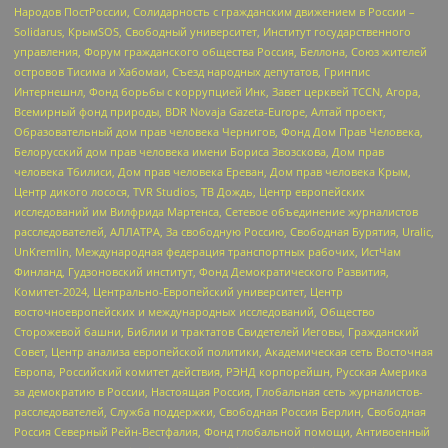
Народов ПостРоссии, Солидарность с гражданским движением в России –
Solidarus, КрымSOS, Свободный университет, Институт государственного
управления, Форум гражданского общества Россия, Беллона, Союз жителей
островов Тисима и Хабомаи, Съезд народных депутатов, Гринпис
Интернешнл, Фонд борьбы с коррупцией Инк, Завет церквей TCCN, Агора,
Всемирный фонд природы, BDR Novaja Gazeta-Europe, Алтай проект,
Образовательный дом прав человека Чернигов, Фонд Дом Прав Человека,
Белорусский дом прав человека имени Бориса Звозскова, Дом прав
человека Тбилиси, Дом прав человека Ереван, Дом прав человека Крым,
Центр дикого лосося, TVR Studios, ТВ Дождь, Центр европейских
исследований им Вилфрида Мартенса, Сетевое объединение журналистов
расследователей, АЛЛАТРА, За свободную Россию, Свободная Бурятия, Uralic,
UnKremlin, Международная федерация транспортных рабочих, ИстЧам
Финланд, Гудзоновский институт, Фонд Демократического Развития,
Комитет-2024, Центрально-Европейский университет, Центр
восточноевропейских и международных исследований, Общество
Сторожевой башни, Библии и трактатов Свидетелей Иеговы, Гражданский
Совет, Центр анализа европейской политики, Академическая сеть Восточная
Европа, Российский комитет действия, РЭНД корпорейшн, Русская Америка
за демократию в России, Настоящая Россия, Глобальная сеть журналистов-
расследователей, Служба поддержки, Свободная Россия Берлин, Свободная
Россия Северный Рейн-Вестфалия, Фонд глобальной помощи, Антивоенный