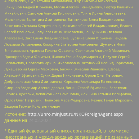
Анатольевич, Щур Татьяна Михайловна, Щур Николай Алексеевич,
Блинушов Андрей Юрьевич, Мосин Алексей Геннадьевич, Гефтер Валентин
Михайлович, Симонов Алексей Кириллович, Флиге Ирина Анатольевна,
Мельникова Валентина Дмитриевна, Вититинова Елена Владимировна,
Баженова Светлана Куприяновна, Максимов Сергей Владимирович, Беляев
Сергей Иванович, Голубева Елена Николаевна, Ганнушкина Светлана
Алексеевна, Закс Елена Владимировна, Буртина Елена Юрьевна, Гендель
Людмила Залмановна, Кокорина Екатерина Алексеевна, Шуманов Илья
Вячеславович, Арапова Галина Юрьевна, Свечников Анатолий Мариевич,
Прохоров Вадим Юрьевич, Шахова Елена Владимировна, Подузов Сергей
Васильевич, Протасова Ирина Вячеславовна, Литинский Леонид Борисович,
Лукашевский Сергей Маркович, Бахмин Вячеслав Иванович, Шабад
Анатолий Ефимович, Сухих Дарья Николаевна, Орлов Олег Петрович,
Добровольская Анна Дмитриевна, Королева Александра Евгеньевна,
Смирнов Владимир Александрович, Вицин Сергей Ефимович, Золотухин
Борис Андреевич, Левинсон Лев Семенович, Локшина Татьяна Иосифовна,
Орлов Олег Петрович, Полякова Мара Федоровна, Резник Генри Маркович,
Захаров Герман Константинович
Источник:
http://unro.minjust.ru/NKOForeignAgent.aspx
данные на
24.03.2022
* Единый федеральный список организаций, в том числе
иностранных и международных организаций, признанных