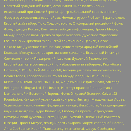
Пражский гражданский центр, Ассоциация школ политических
исследований при Совете Европы, Центр либеральной современности,
Форум русскоязычных европейцев, Немецко-русский обмен, Бард колледж,
Европейский выбор, Фонд Ходорковского, Оксфордский российский фонд,
Фонд Будущее России, Компания свободы информации, Проект Медиа,
Международное партнерство за права человека, Духовное Управление
Евангельских Христиан Украинской Христианской Церкви, Новое
Поколение, Духовное Учебное Заведение Международный Библейский
Колледж, Международное христианское движение, Всемирный Институт
Саентологических Предприятий, Церковь Духовной Технологии,
Европейская сеть организаций по наблюдению за выборами, Республика
Польша, СВОБОДНЫЙ ИДЕЛЬ-УРАЛ, Ассоциация развития журналистики,
IStories fonds, Королевский Институт Международных Отношений,
КРИМСЬКА ПРАВОЗАХИСНА ГРУПА, Фонд имени Генриха Бёлля, Stichting
Bellingcat, Bellingcat Ltd, The Insider, Институт правовой инициативы
Центральной и Восточной Европы, Фонд Открытой Эстонии, Calvert 22
Foundation, Канадский украинский конгресс, Институт Макдональда-Лорье,
Украинская национальная федерация Канады, Декабристы, Международный
научный центр им Вудро Вильсона, Свободная пресса, Возрождение,
Всеукраинский духовный центр , Риддл, Русский антивоенный комитет в
Швеции, Проект Медуза, Фонд Андрея Сахарова, Форум свободной России,
Лига Свободных Наций, Transparеncy International, Форум Свободных