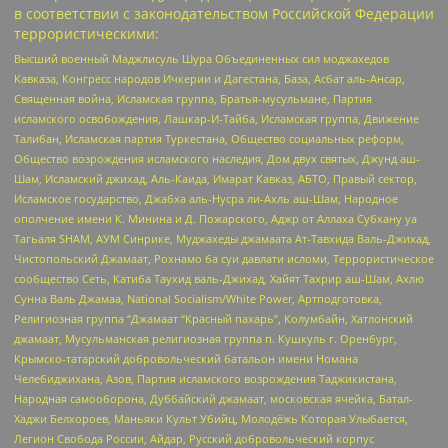
в соответствии с законодательством Российской Федерации
террористическими:
Высший военный Маджлисуль Шура Объединенных сил моджахедов
Кавказа, Конгресс народов Ичкерии и Дагестана, База, Асбат аль-Ансар,
Священная война, Исламская группа, Братья-мусульмане, Партия
исламского освобождения, Лашкар-И-Тайба, Исламская группа, Движение
Талибан, Исламская партия Туркестана, Общество социальных реформ,
Общество возрождения исламского наследия, Дом двух святых, Джунд аш-
Шам, Исламский джихад, Аль-Каида, Имарат Кавказ, АБТО, Правый сектор,
Исламское государство, Джабха аль-Нусра ли-Ахль аш-Шам, Народное
ополчение имени К. Минина и Д. Пожарского, Аджр от Аллаха Субхану уа
Тагьаля SHAM, АУМ Синрике, Муджахеды джамаата Ат-Тавхида Валь-Джихад,
Чистопольский Джамаат, Рохнамо ба суи давлати исломи, Террористическое
сообщество Сеть, Катиба Таухид валь-Джихад, Хайят Тахрир аш-Шам, Ахлю
Сунна Валь Джамаа, National Socialism/White Power, Артподготовка,
Религиозная группа “Джамаат “Красный пахарь”, Колумбайн, Хатлонский
джамаат, Мусульманская религиозная группа п. Кушкуль г. Оренбург,
Крымско-татарский добровольческий батальон имени Номана
Челебиджихана, Азов, Партия исламского возрождения Таджикистана,
Народная самооборона, Дуббайский джамаат, московская ячейка, Батал-
Хаджи Белхороев, Маньяки Культ Убийц, Молодёжь Которая Улыбается,
Легион Свобода России, Айдар, Русский добровольческий корпус