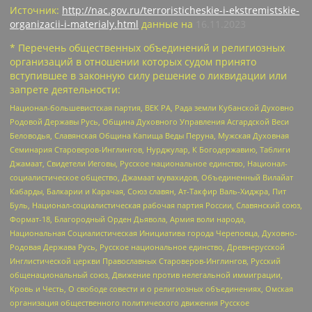
Источник:
http://nac.gov.ru/terroristicheskie-i-ekstremistskie-
organizacii-i-materialy.html
данные на
16.11.2023
* Перечень общественных объединений и религиозных
организаций в отношении которых судом принято
вступившее в законную силу решение о ликвидации или
запрете деятельности:
Национал-большевистская партия, ВЕК РА, Рада земли Кубанской Духовно
Родовой Державы Русь, Община Духовного Управления Асгардской Веси
Беловодья, Славянская Община Капища Веды Перуна, Мужская Духовная
Семинария Староверов-Инглингов, Нурджулар, К Богодержавию, Таблиги
Джамаат, Свидетели Иеговы, Русское национальное единство, Национал-
социалистическое общество, Джамаат мувахидов, Объединенный Вилайат
Кабарды, Балкарии и Карачая, Союз славян, Ат-Такфир Валь-Хиджра, Пит
Буль, Национал-социалистическая рабочая партия России, Славянский союз,
Формат-18, Благородный Орден Дьявола, Армия воли народа,
Национальная Социалистическая Инициатива города Череповца, Духовно-
Родовая Держава Русь, Русское национальное единство, Древнерусской
Инглистической церкви Православных Староверов-Инглингов, Русский
общенациональный союз, Движение против нелегальной иммиграции,
Кровь и Честь, О свободе совести и о религиозных объединениях, Омская
организация общественного политического движения Русское