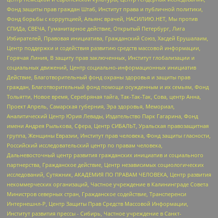
Фонд защиты прав граждан Штаб, Институт права и публичной политики,
Фонд борьбы с коррупцией, Альянс врачей, НАСИЛИЮ.НЕТ, Мы против
СПИДа, СВЕЧА, Гуманитарное действие, Открытый Петербург, Лига
Избирателей, Правовая инициатива, Гражданский Союз, Хасдей Ерушалаим,
Центр поддержки и содействия развитию средств массовой информации,
Горячая Линия, В защиту прав заключенных, Институт глобализации и
социальных движений, Центр социально-информационных инициатив
Действие, Благотворительный фонд охраны здоровья и защиты прав
граждан, Благотворительный фонд помощи осужденным и их семьям, Фонд
Тольятти, Новое время, Серебряная тайга, Так-Так-Так, Сова, центр Анна,
Проект Апрель, Самарская губерния, Эра здоровья, Мемориал,
Аналитический Центр Юрия Левады, Издательство Парк Гагарина, Фонд
имени Андрея Рылькова, Сфера, Центр СИБАЛЬТ, Уральская правозащитная
группа, Женщины Евразии, Институт прав человека, Фонд защиты гласности,
Российский исследовательский центр по правам человека,
Дальневосточный центр развития гражданских инициатив и социального
партнерства, Гражданское действие, Центр независимых социологических
исследований, Сутяжник, АКАДЕМИЯ ПО ПРАВАМ ЧЕЛОВЕКА, Центр развития
некоммерческих организаций, Частное учреждение в Калининграде Совета
Министров северных стран, Гражданское содействие, Трансперенси
Интернешнл-Р, Центр Защиты Прав Средств Массовой Информации,
Институт развития прессы - Сибирь, Частное учреждение в Санкт-