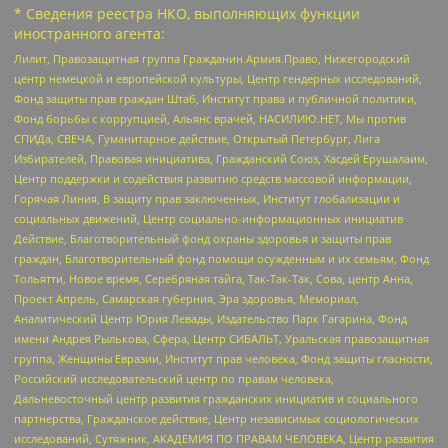
* Сведения реестра НКО, выполняющих функции
иностранного агента:
Лилит, Правозащитная группа Гражданин.Армия.Право, Нижегородский
центр немецкой и европейской культуры, Центр гендерных исследований,
Фонд защиты прав граждан Штаб, Институт права и публичной политики,
Фонд борьбы с коррупцией, Альянс врачей, НАСИЛИЮ.НЕТ, Мы против
СПИДа, СВЕЧА, Гуманитарное действие, Открытый Петербург, Лига
Избирателей, Правовая инициатива, Гражданский Союз, Хасдей Ерушалаим,
Центр поддержки и содействия развитию средств массовой информации,
Горячая Линия, В защиту прав заключенных, Институт глобализации и
социальных движений, Центр социально-информационных инициатив
Действие, Благотворительный фонд охраны здоровья и защиты прав
граждан, Благотворительный фонд помощи осужденным и их семьям, Фонд
Тольятти, Новое время, Серебряная тайга, Так-Так-Так, Сова, центр Анна,
Проект Апрель, Самарская губерния, Эра здоровья, Мемориал,
Аналитический Центр Юрия Левады, Издательство Парк Гагарина, Фонд
имени Андрея Рылькова, Сфера, Центр СИБАЛЬТ, Уральская правозащитная
группа, Женщины Евразии, Институт прав человека, Фонд защиты гласности,
Российский исследовательский центр по правам человека,
Дальневосточный центр развития гражданских инициатив и социального
партнерства, Гражданское действие, Центр независимых социологических
исследований, Сутяжник, АКАДЕМИЯ ПО ПРАВАМ ЧЕЛОВЕКА, Центр развития