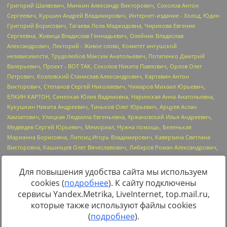
Для повышения удобства сайта мы используем
cookies (
подробнее
). К сайту подключены
Источник:
https://minjust.gov.ru/uploaded/files/reestr-
сервисы Yandex.Metrika, LiveInternet, top.mail.ru,
inostrannyih-agentov-22-03-2024.pdf
данные на
22.03.2024
которые также используют файлы cookies
(
подробнее
).