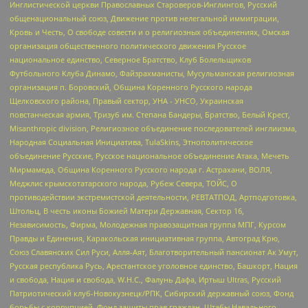
Инглистической церкви Православных Староверов-Инглингов, Русский
общенациональный союз, Движение против нелегальной иммиграции,
Кровь и Честь, О свободе совести и о религиозных объединениях, Омская
организация общественного политического движения Русское
национальное единство, Северное Братство, Клуб Болельщиков
Футбольного Клуба Динамо, Файзрахманисты, Мусульманская религиозная
организация п. Боровский, Община Коренного Русского народа
Щелковского района, Правый сектор, УНА - УНСО, Украинская
повстанческая армия, Тризуб им. Степана Бандеры, Братство, Белый Крест,
Misanthropic division, Религиозное объединение последователей инглиизма,
Народная Социальная Инициатива, TulaSkins, Этнополитическое
объединение Русские, Русское национальное объединение Атака, Мечеть
Мирмамеда, Община Коренного Русского народа г. Астрахани, ВОЛЯ,
Меджлис крымскотатарского народа, Рубеж Севера, ТОЙС, О
противодействии экстремистской деятельности, РЕВТАТПОД, Артподготовка,
Штольц, В честь иконы Божией Матери Державная, Сектор 16,
Независимость, Фирма, Молодежная правозащитная группа МПГ, Курсом
Правды и Единения, Каракольская инициативная группа, Автоград Крю,
Союз Славянских Сил Руси, Алля-Аят, Благотворительный пансионат Ак Умут,
Русская республика Русь, Арестантское уголовное единство, Башкорт, Нация
и свобода, Нация и свобода, W.H.С., Фалунь Дафа, Иртыш Ultras, Русский
Патриотический клуб-Новокузнецк/РПК, Сибирский державный союз, Фонд
борьбы с коррупцией, Фонд защиты прав граждан, Штабы Навального,