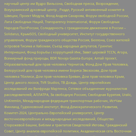
научный центр им Вудро Вильсона, Свободная пресса, Возрождение,
Всеукраинский духовный центр , Риддл, Русский антивоенный комитет в
Швеции, Проект Медуза, Фонд Андрея Сахарова, Форум свободной России,
Лига Свободных Наций, Transparеncy International, Форум Свободных
Народов ПостРоссии, Солидарность с гражданским движением в России –
Solidarus, КрымSOS, Свободный университет, Институт государственного
управления, Форум гражданского общества Россия, Беллона, Союз жителей
островов Тисима и Хабомаи, Съезд народных депутатов, Гринпис
Интернешнл, Фонд борьбы с коррупцией Инк, Завет церквей TCCN, Агора,
Всемирный фонд природы, BDR Novaja Gazeta-Europe, Алтай проект,
Образовательный дом прав человека Чернигов, Фонд Дом Прав Человека,
Белорусский дом прав человека имени Бориса Звозскова, Дом прав
человека Тбилиси, Дом прав человека Ереван, Дом прав человека Крым,
Центр дикого лосося, TVR Studios, ТВ Дождь, Центр европейских
исследований им Вилфрида Мартенса, Сетевое объединение журналистов
расследователей, АЛЛАТРА, За свободную Россию, Свободная Бурятия, Uralic,
UnKremlin, Международная федерация транспортных рабочих, ИстЧам
Финланд, Гудзоновский институт, Фонд Демократического Развития,
Комитет-2024, Центрально-Европейский университет, Центр
восточноевропейских и международных исследований, Общество
Сторожевой башни, Библии и трактатов Свидетелей Иеговы, Гражданский
Совет, Центр анализа европейской политики, Академическая сеть Восточная