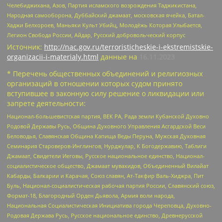
Челебиджихана, Азов, Партия исламского возрождения Таджикистана,
Народная самооборона, Дуббайский джамаат, московская ячейка, Батал-
Хаджи Белхороев, Маньяки Культ Убийц, Молодёжь Которая Улыбается,
Легион Свобода России, Айдар, Русский добровольческий корпус
Источник:
http://nac.gov.ru/terroristicheskie-i-ekstremistskie-
organizacii-i-materialy.html
данные на
16.11.2023
* Перечень общественных объединений и религиозных
организаций в отношении которых судом принято
вступившее в законную силу решение о ликвидации или
запрете деятельности:
Национал-большевистская партия, ВЕК РА, Рада земли Кубанской Духовно
Родовой Державы Русь, Община Духовного Управления Асгардской Веси
Беловодья, Славянская Община Капища Веды Перуна, Мужская Духовная
Семинария Староверов-Инглингов, Нурджулар, К Богодержавию, Таблиги
Джамаат, Свидетели Иеговы, Русское национальное единство, Национал-
социалистическое общество, Джамаат мувахидов, Объединенный Вилайат
Кабарды, Балкарии и Карачая, Союз славян, Ат-Такфир Валь-Хиджра, Пит
Буль, Национал-социалистическая рабочая партия России, Славянский союз,
Формат-18, Благородный Орден Дьявола, Армия воли народа,
Национальная Социалистическая Инициатива города Череповца, Духовно-
Родовая Держава Русь, Русское национальное единство, Древнерусской