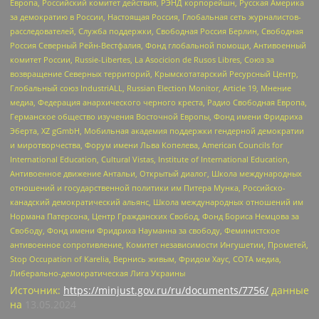
Европа, Российский комитет действия, РЭНД корпорейшн, Русская Америка
за демократию в России, Настоящая Россия, Глобальная сеть журналистов-
расследователей, Служба поддержки, Свободная Россия Берлин, Свободная
Россия Северный Рейн-Вестфалия, Фонд глобальной помощи, Антивоенный
комитет России, Russie-Libertes, La Asocicion de Rusos Libres, Союз за
возвращение Северных территорий, Крымскотатарский Ресурсный Центр,
Глобальный союз IndustriALL, Russian Election Monitor, Article 19, Мнение
медиа, Федерация анархического черного креста, Радио Свободная Европа,
Германское общество изучения Восточной Европы, Фонд имени Фридриха
Эберта, XZ gGmbH, Мобильная академия поддержки гендерной демократии
и миротворчества, Форум имени Льва Копелева, American Councils for
International Education, Cultural Vistas, Institute of International Education,
Антивоенное движение Антальи, Открытый диалог, Школа международных
отношений и государственной политики им Питера Мунка, Российско-
канадский демократический альянс, Школа международных отношений им
Нормана Патерсона, Центр Гражданских Свобод, Фонд Бориса Немцова за
Свободу, Фонд имени Фридриха Науманна за свободу, Феминистское
антивоенное сопротивление, Комитет независимости Ингушетии, Прометей,
Stop Occupation of Karelia, Вернись живым, Фридом Хаус, СОТА медиа,
Либерально-демократическая Лига Украины
Источник:
https://minjust.gov.ru/ru/documents/7756/
данные
на
13.05.2024