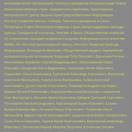
некоммерческих организаций, Частное учреждение в Калининграде Совета
Министров северных стран, Гражданское содействие, Трансперенси
Интернешнл-Р, Центр Защиты Прав Средств Массовой Информации,
Институт развития прессы - Сибирь, Частное учреждение в Санкт-
Петербурге Совета Министров Северных Стран, Фонд поддержки свободы
прессы, Гражданский контроль, Человек и Закон, Общественная комиссия
по сохранению наследия академика Сахарова, Информационное агентство
МЕМО. РУ, Институт региональной прессы, Институт Развития Свободы
Информации, Экозащита!-Женсовет, Общественный вердикт, Евразийская
антимонопольная ассоциация, Бедушев Петр Петрович, Дзугкоева Регина
Николаевна, Кривенко Сергей Владимирович, Милославский Павел
Юрьевич, Шнырова Ольга Вадимовна, Чанышева Лилия Айратовна,
Сидорович Ольга Борисовна, Туровский Александр Алексеевич, Васильева
Анастасия Евгеньевна, Ривина Анна Валерьевна, Бойко Анатолий
Николаевич, Дугин Сергей Георгиевич, Пивоваров Андрей Сергеевич,
Аверин Виталий Евгеньевич, Барахоев Магомед Бекханович, Шарипков
Олег Викторович, Мошель Ирина Ароновна, Шведов Григорий Сергеевич,
Пономарев Лев Александрович, Каргалицкий Борис Юльевич, Созаев
Валерий Валерьевич, Исламов Тимур Рифгатович, Романова Ольга
Евгеньевна, Щаров Сергей Алексадрович, Цирульников Борис Альбертович,
Гасан Ольга Павловна, Паутов Юрий Анатольевич, Верховский Александр
Маркович, Пислакова-Паркер Марина Петровна, Кочеткова Татьяна