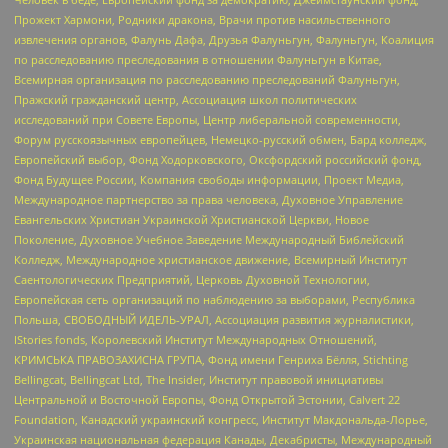
Прожект Хармони, Родники дракона, Врачи против насильственного
извлечения органов, Фалунь Дафа, Друзья Фалуньгун, Фалуньгун, Коалиция
по расследованию преследования в отношении Фалуньгун в Китае,
Всемирная организация по расследованию преследований Фалуньгун,
Пражский гражданский центр, Ассоциация школ политических
исследований при Совете Европы, Центр либеральной современности,
Форум русскоязычных европейцев, Немецко-русский обмен, Бард колледж,
Европейский выбор, Фонд Ходорковского, Оксфордский российский фонд,
Фонд Будущее России, Компания свободы информации, Проект Медиа,
Международное партнерство за права человека, Духовное Управление
Евангельских Христиан Украинской Христианской Церкви, Новое
Поколение, Духовное Учебное Заведение Международный Библейский
Колледж, Международное христианское движение, Всемирный Институт
Саентологических Предприятий, Церковь Духовной Технологии,
Европейская сеть организаций по наблюдению за выборами, Республика
Польша, СВОБОДНЫЙ ИДЕЛЬ-УРАЛ, Ассоциация развития журналистики,
IStories fonds, Королевский Институт Международных Отношений,
КРИМСЬКА ПРАВОЗАХИСНА ГРУПА, Фонд имени Генриха Бёлля, Stichting
Bellingcat, Bellingcat Ltd, The Insider, Институт правовой инициативы
Центральной и Восточной Европы, Фонд Открытой Эстонии, Calvert 22
Foundation, Канадский украинский конгресс, Институт Макдональда-Лорье,
Украинская национальная федерация Канады, Декабристы, Международный