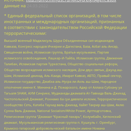
данные на
24.03.2022
* Единый федеральный список организаций, в том числе
иностранных и международных организаций, признанных
в соответствии с законодательством Российской Федерации
террористическими:
Высший военный Маджлисуль Шура Объединенных сил моджахедов
Кавказа, Конгресс народов Ичкерии и Дагестана, База, Асбат аль-Ансар,
Священная война, Исламская группа, Братья-мусульмане, Партия
исламского освобождения, Лашкар-И-Тайба, Исламская группа, Движение
Талибан, Исламская партия Туркестана, Общество социальных реформ,
Общество возрождения исламского наследия, Дом двух святых, Джунд аш-
Шам, Исламский джихад, Аль-Каида, Имарат Кавказ, АБТО, Правый сектор,
Исламское государство, Джабха аль-Нусра ли-Ахль аш-Шам, Народное
ополчение имени К. Минина и Д. Пожарского, Аджр от Аллаха Субхану уа
Тагьаля SHAM, АУМ Синрике, Муджахеды джамаата Ат-Тавхида Валь-Джихад,
Чистопольский Джамаат, Рохнамо ба суи давлати исломи, Террористическое
сообщество Сеть, Катиба Таухид валь-Джихад, Хайят Тахрир аш-Шам, Ахлю
Сунна Валь Джамаа, National Socialism/White Power, Артподготовка,
Религиозная группа “Джамаат “Красный пахарь”, Колумбайн, Хатлонский
джамаат, Мусульманская религиозная группа п. Кушкуль г. Оренбург,
Крымско-татарский добровольческий батальон имени Номана