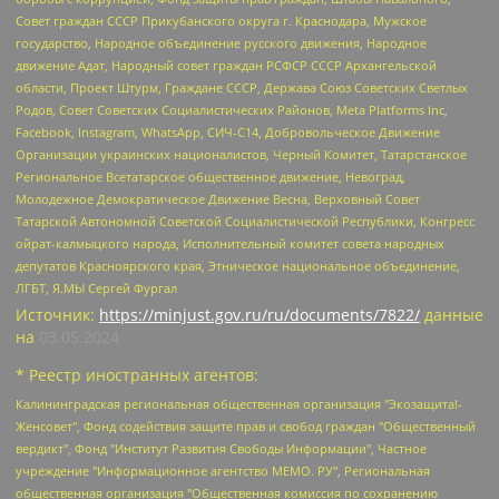
Совет граждан СССР Прикубанского округа г. Краснодара, Мужское
государство, Народное объединение русского движения, Народное
движение Адат, Народный совет граждан РСФСР СССР Архангельской
области, Проект Штурм, Граждане СССР, Держава Союз Советских Светлых
Родов, Совет Советских Социалистических Районов, Meta Platforms Inc,
Facebook, Instagram, WhatsApp, СИЧ-С14, Добровольческое Движение
Организации украинских националистов, Черный Комитет, Татарстанское
Региональное Всетатарское общественное движение, Невоград,
Молодежное Демократическое Движение Весна, Верховный Совет
Татарской Автономной Советской Социалистической Республики, Конгресс
ойрат-калмыцкого народа, Исполнительный комитет совета народных
депутатов Красноярского края, Этническое национальное объединение,
ЛГБТ, Я.МЫ Сергей Фургал
Источник:
https://minjust.gov.ru/ru/documents/7822/
данные
на
03.05.2024
* Реестр иностранных агентов:
Калининградская региональная общественная организация "Экозащита!-Женсовет", Фонд содействия защите прав и свобод граждан "Общественный вердикт", Фонд "Институт Развития Свободы Информации", Частное учреждение "Информационное агентство МЕМО. РУ", Региональная общественная организация "Общественная комиссия по сохранению наследия академика Сахарова", Фонд поддержки свободы прессы, Санкт-Петербургская общественная правозащитная организация "Гражданский контроль", Межрегиональная общественная организация "Информационно-просветительский центр "Мемориал", Региональный Фонд "Центр Защиты Прав Средств Массовой Информации", с 05.12.2023 Фонд "Центр Защиты Прав Средств массовой информации", Региональная общественная благотворительная организация помощи беженцам и мигрантам "Гражданское содействие", Негосударственное образовательное учреждение дополнительного профессионального образования (повышение квалификации) специалистов "АКАДЕМИЯ ПО ПРАВАМ ЧЕЛОВЕКА", Свердловская региональная общественная организация "Сутяжник", Автономная некоммерческая организация "Центр независимых социологических исследований", Союз общественных объединений "Российский исследовательский центр по правам человека", Региональное общественное учреждение научно-информационный центр "МЕМОРИАЛ", Некоммерческая организация "Фонд защиты гласности", Автономная некоммерческая организация "Институт прав человека", Городская общественная организация "Екатеринбургское общество "МЕМОРИАЛ", Городская общественная организация "Рязанское историко-просветительское и правозащитное общество "Мемориал" (Рязанский Мемориал), Челябинский региональный орган общественной самодеятельности – женское общественное объединение "Женщины Евразии", Челябинский региональный орган общественной самодеятельности "Уральская правозащитная группа", Фонд содействия защите здоровья и социальной справедливости имени Андрея Рылькова, Автономная Некоммерческая Организация "Аналитический Центр Юрия Левады", Автономная некоммерческая организация социальной поддержки населения "Проект Апрель", Региональная общественная организация помощи женщинам и детям, находящимся в кризисной ситуации "Информационно-методический центр "Анна", Фонд содействия развитию массовых коммуникаций и правовому просвещению "Так-так-Так", Фонд содействия устойчивому развитию "Серебряная тайга", Свердловский региональный общественный фонд социальных проектов "Новое время", "Idel.Реалии", Кавказ.Реалии, Крым.Реалии, Телеканал Настоящее Время, Татаро-башкирская служба Радио Свобода (Azatliq Radiosi), Радио Свободная Европа/Радио Свобода (PCE/PC), "Сибирь.Реалии", "Фактограф", Благотворительный фонд помощи осужденным и их семьям, Автономная некоммерческая организация "Институт глобализации и социальных движений", Фонд "В защиту прав заключенных", Частное учреждение "Центр поддержки и содействия развитию средств массовой информации", Пензенский региональный общественный благотворительный фонд "Гражданский союз", "Север.Реалии", Некоммерческая организация Фонд "Правовая инициатива", Общество с ограниченной ответственностью "Радио Свободная Европа/Радио Свобода", Чешское информационное агентство "MEDIUM-ORIENT", Красноярская региональная общественная организация "Мы против СПИДа", Камалягин Денис Николаевич, Маркелов Сергей Евгеньевич, Пономарев Лев Александрович, Савицкая Людмила Алексеевна, Автономная некоммерческая организация "Центр по работе с проблемой насилия "НАСИЛИЮ.НЕТ", Межрегиональный профессиональный союз работников здравоохранения "Альянс врачей", Юридическое лицо, зарегистрированное в Латвийской Республике, SIA "Medusa Project" (регистрационный номер 40103797863, дата регистрации 10.06.2014), Некоммерческая организация "Фонд по борьбе с коррупцией", Автономная некоммерческая организация "Институт права и публичной политики", Баданин Роман Сергеевич, Гликин Максим Александрович, Железнова Мария Михайловна, Лукьянова Юлия Сергеевна, Маетная Елизавета Витальевна, Маняхин Петр Борисович, Чуракова Ольга Владимировна, Ярош Юлия Петровна, Юридическое лицо "The Insider SIA", зарегистрированное в Риге, Латвийская Республика (дата регистрации 26.06.2015), являющееся администратором доменного имени интернет-издания "The Insider SIA", https://theins.ru, Постернак Алексей Евгеньевич, Рубин Михаил Аркадьевич, Анин Роман Александрович, Юридическое лицо Istories fonds, зарегистрированное в Латвийской Республике (регистрационный номер 50008295751, дата регистрации 24.02.2020), Великовский Дмитрий Александрович, Долинина Ирина Николаевна, Мароховская Алеся Алексеевна, Шлейнов Роман Юрьевич, Шмагун Олеся Валентиновна, Общество с ограниченной ответственностью "Альтаир 2021", Общество с ограниченной ответственностью "Вега 2021", Общество с ограниченной ответственностью "Главный редактор 2021", Общество с ограниченной ответственностью "Ромашки монолит", Важенков Артем Валерьевич, Ивановская областная общественная организация "Центр гендерных исследований", Гурман Юрий Альбертович, Медиапроект "ОВД-Инфо", Егоров Владимир Владимирович, Жилинский Владимир Александрович, Общество с ограниченной ответственностью "ЗП", Иванова София Юрьевна, Карезина Инна Павловна, Кильтау Екатерина Викторовна, Петров Алексей Викторович, Пискунов Сергей Евгеньевич, Смирнов Сергей Сергеевич, Тихонов Михаил Сергеевич, Общество с ограниченной ответственностью "ЖУРНАЛИСТ-ИНОСТРАННЫЙ АГЕНТ", Арапова Галина Юрьевна, Вольтская Татьяна Анатольевна, Американская компания "Mason G.E.S. Anonymous Foundation" (США), являющаяся владельцем интернет-издания https://mnews.world/, Компания "Stichting Bellingcat", зарегистрированная в Нидерландах (дата регистрации 11.07.2018), Захаров Андрей Вячеславович, Клепиковская Екатерина Дмитриевна, Общество с ограниченной ответственностью "МЕМО", Перл Роман Александрович, Симонов Евгений Алексеевич, Соловьева Елена Анатольевна, Сотников Даниил Владимирович, Сурначева Елизавета Дмитриевна, Автономная некоммерческая организация по защите прав человека и информированию населения "Якутия – Наше Мнение", Общество с ограниченной ответственностью "Москоу диджитал медиа", с 26.01.2023 Общество с ограниченной ответственностью "Чайка Белые сады", Ветошкина Валерия Валерьевна, Заговора Максим Александрович, Межрегиональное общественное движение "Российская ЛГБТ - сеть", Оленичев Максим Владимирович, Павлов Иван Юрьевич, Скворцова Елена Сергеевна, Общество с ограниченной ответственностью "Как бы инагент", Кочетков Игорь Викторович, Общество с ограниченной ответственностью "Честные выборы", Еланчик Олег Александрович, Общество с ограниченной ответственностью "Нобелевский призыв", Гималова Регина Эмилевна, Григорьев Андрей Валерьевич, Григорьева Алина Александровна, Ассоциация по содействию защите прав призывников, альтернативнослужащих и военнослужащих "Правозащитная группа "Гражданин.Армия.Право", Хисамова Регина Фаритовна, Автономная некоммерческая организация по реализации социально-правовых программ "Лилит", Дальневосточное общественное движение "Маяк", Санкт-Петербургская ЛГБТ-инициативная группа "Выход", Инициативная группа ЛГБТ+ "Реверс", Алексеев Андрей Викторович, Бекбулатова Таисия Львовна, Беляев Иван Михайлович, Владыкина Елена Сергеевна, Гельман Марат Александрович, Никульшина Вероника Юрьевна, Толоконникова Надежда Андреевна, Шендерович Виктор Анатольевич, Общество с ограниченной ответственностью "Данное сообщение", Общество с ограниченной ответственностью Издательский дом "Новая глава", Айнбиндер Александра Александровна, Московский комьюнити-центр для ЛГБТ+инициатив, Благотворительный фонд развития филантропии, Deutsche Welle (Германия, Kurt-Schumacher-Strasse 3, 53113 Bonn), Борзунова Мария Михайловна, Воробьев Виктор Викторович, Голубева Анна Львовна, Константинова Алла Михайловна, Малкова Ирина Владимировна, Мурадов Мурад Абдулгалимович, Осетинская Елизавета Николаевна, Понасенков Евгений Николаевич, Ганапольский Матвей Юрьевич, Киселев Евгений Алексеевич, Борухович Ирина Григорьевна, Дремин Иван Тимофеевич, Дубровский Дмитрий Викторович, Красноярская региональная общественная организация поддержки и развития альтернативных образовательных технологий и межкультурных коммуникаций "ИНТЕРРА", Маяковская Екатерина Алексеевна, Фейгин Марк Захарович, Филимонов Андрей Викторович, Дзугкоева Регина Николаевна, Доброхотов Роман Александрович, Дудь Юрий Александрович, Елкин Сергей Владимирович, Кругликов Кирилл Игоревич, Сабунаева Мария Леонидовна, Семенов Алексей Владимирович, Шаинян Карен Багратович, Шульман Екатерина Михайловна, Асафьев Артур Валерьевич, Вахштайн Виктор Семенович, Венедиктов Алексей Алексеевич, Лушникова Екатерина Евгеньевна, Волков Леонид Михайлович, Невзоров Александр Глебович, Пархоменко Сергей Борисович, Сироткин Ярослав Николаевич, Кара-Мурза Владимир Владимирович, Баранова Наталья Владимировна, Гозман Леонид Яковлевич, Кагарлицкий Борис Юльевич, Климарев Михаил Валерьевич, Милов Владимир Станиславович, Автономная некоммерческая организация Краснодарский центр современного искусства "Типография", Моргенштерн Алишер Тагирович, Соболь Любовь Эдуардовна, Общество с ограниченной ответственностью "ЛИЗА НОРМ", Каспаров Гарри Кимович, Ходорковский Михаил Борисович, Общество с ограниченной ответственностью "Апрельские тезисы", Данилович Ирина Брониславовна, Кашин Олег Владимирович, Петров Николай Владимирович, Пивоваров Алексей Владимирович, Соколов Михаил Владимирович, Цветкова Юлия Владимировна, Чичваркин Евгений Александрович, Комитет против пыток/Команда против пыток, Общество с ограниченной ответственностью "Первый научный", Общество с ограниченной ответственностью "Вертолет и ко", Белоцерковская Вероника Борисовна, Кац Максим Евгеньевич, Лазарева Татьяна Юрьевна, Шаведдинов Руслан Табризович, Яшин Илья Валерьевич, Общество с ограниченной ответственностью "Иноагент ААВ", Алешковский Дмитрий Петрович, Альбац Евгения Марковна, Быков Дмитрий Львович, Галямина Юлия Евгеньевна, Лойко Сергей Леонидович, Мартынов Кирилл Константинович, Медведев Сергей Александрович, Крашенинников Федор Геннадиевич, Гордеева Катерина Вл