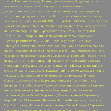
группа, Женщины Евразии, Институт прав человека, Фонд защиты гласности,
Российский исследовательский центр по правам человека,
Дальневосточный центр развития гражданских инициатив и социального
партнерства, Гражданское действие, Центр независимых социологических
исследований, Сутяжник, АКАДЕМИЯ ПО ПРАВАМ ЧЕЛОВЕКА, Центр развития
некоммерческих организаций, Частное учреждение в Калининграде Совета
Министров северных стран, Гражданское содействие, Трансперенси
Интернешнл-Р, Центр Защиты Прав Средств Массовой Информации,
Институт развития прессы - Сибирь, Частное учреждение в Санкт-
Петербурге Совета Министров Северных Стран, Фонд поддержки свободы
прессы, Гражданский контроль, Человек и Закон, Общественная комиссия
по сохранению наследия академика Сахарова, Информационное агентство
МЕМО. РУ, Институт региональной прессы, Институт Развития Свободы
Информации, Экозащита!-Женсовет, Общественный вердикт, Евразийская
антимонопольная ассоциация, Бедушев Петр Петрович, Дзугкоева Регина
Николаевна, Кривенко Сергей Владимирович, Милославский Павел
Юрьевич, Шнырова Ольга Вадимовна, Чанышева Лилия Айратовна,
Сидорович Ольга Борисовна, Туровский Александр Алексеевич, Васильева
Анастасия Евгеньевна, Ривина Анна Валерьевна, Бойко Анатолий
Николаевич, Дугин Сергей Георгиевич, Пивоваров Андрей Сергеевич,
Аверин Виталий Евгеньевич, Барахоев Магомед Бекханович, Шарипков
Олег Викторович, Мошель Ирина Ароновна, Шведов Григорий Сергеевич,
Пономарев Лев Александрович, Каргалицкий Борис Юльевич, Созаев