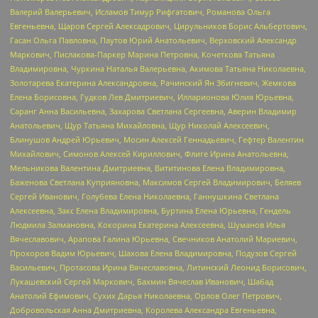
Валерий Валерьевич, Исламов Тимур Рифгатович, Романова Ольга
Евгеньевна, Щаров Сергей Алексадрович, Цирульников Борис Альбертович,
Гасан Ольга Павловна, Паутов Юрий Анатольевич, Верховский Александр
Маркович, Пислакова-Паркер Марина Петровна, Кочеткова Татьяна
Владимировна, Чуркина Наталья Валерьевна, Акимова Татьяна Николаевна,
Золотарева Екатерина Александровна, Рачинский Ян Збигневич, Жемкова
Елена Борисовна, Гудков Лев Дмитриевич, Илларионова Юлия Юрьевна,
Саранг Анна Васильевна, Захарова Светлана Сергеевна, Аверин Владимир
Анатольевич, Щур Татьяна Михайловна, Щур Николай Алексеевич,
Блинушов Андрей Юрьевич, Мосин Алексей Геннадьевич, Гефтер Валентин
Михайлович, Симонов Алексей Кириллович, Флиге Ирина Анатольевна,
Мельникова Валентина Дмитриевна, Вититинова Елена Владимировна,
Баженова Светлана Куприяновна, Максимов Сергей Владимирович, Беляев
Сергей Иванович, Голубева Елена Николаевна, Ганнушкина Светлана
Алексеевна, Закс Елена Владимировна, Буртина Елена Юрьевна, Гендель
Людмила Залмановна, Кокорина Екатерина Алексеевна, Шуманов Илья
Вячеславович, Арапова Галина Юрьевна, Свечников Анатолий Мариевич,
Прохоров Вадим Юрьевич, Шахова Елена Владимировна, Подузов Сергей
Васильевич, Протасова Ирина Вячеславовна, Литинский Леонид Борисович,
Лукашевский Сергей Маркович, Бахмин Вячеслав Иванович, Шабад
Анатолий Ефимович, Сухих Дарья Николаевна, Орлов Олег Петрович,
Добровольская Анна Дмитриевна, Королева Александра Евгеньевна,