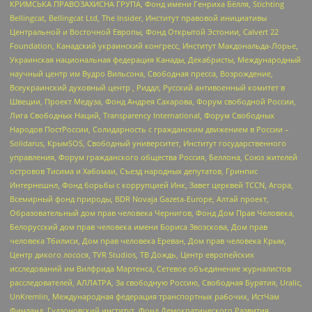
КРИМСЬКА ПРАВОЗАХИСНА ГРУПА, Фонд имени Генриха Бёлля, Stichting
Bellingcat, Bellingcat Ltd, The Insider, Институт правовой инициативы
Центральной и Восточной Европы, Фонд Открытой Эстонии, Calvert 22
Foundation, Канадский украинский конгресс, Институт Макдональда-Лорье,
Украинская национальная федерация Канады, Декабристы, Международный
научный центр им Вудро Вильсона, Свободная пресса, Возрождение,
Всеукраинский духовный центр , Риддл, Русский антивоенный комитет в
Швеции, Проект Медуза, Фонд Андрея Сахарова, Форум свободной России,
Лига Свободных Наций, Transparеncy International, Форум Свободных
Народов ПостРоссии, Солидарность с гражданским движением в России –
Solidarus, КрымSOS, Свободный университет, Институт государственного
управления, Форум гражданского общества Россия, Беллона, Союз жителей
островов Тисима и Хабомаи, Съезд народных депутатов, Гринпис
Интернешнл, Фонд борьбы с коррупцией Инк, Завет церквей TCCN, Агора,
Всемирный фонд природы, BDR Novaja Gazeta-Europe, Алтай проект,
Образовательный дом прав человека Чернигов, Фонд Дом Прав Человека,
Белорусский дом прав человека имени Бориса Звозскова, Дом прав
человека Тбилиси, Дом прав человека Ереван, Дом прав человека Крым,
Центр дикого лосося, TVR Studios, ТВ Дождь, Центр европейских
исследований им Вилфрида Мартенса, Сетевое объединение журналистов
расследователей, АЛЛАТРА, За свободную Россию, Свободная Бурятия, Uralic,
UnKremlin, Международная федерация транспортных рабочих, ИстЧам
Финланд, Гудзоновский институт, Фонд Демократического Развития,