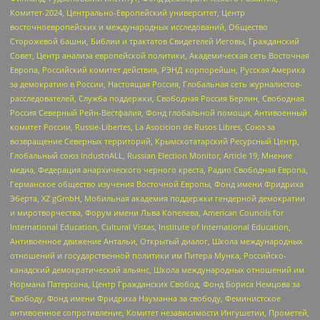
Комитет-2024, Центрально-Европейский университет, Центр
восточноевропейских и международных исследований, Общество
Сторожевой башни, Библии и трактатов Свидетелей Иеговы, Гражданский
Совет, Центр анализа европейской политики, Академическая сеть Восточная
Европа, Российский комитет действия, РЭНД корпорейшн, Русская Америка
за демократию в России, Настоящая Россия, Глобальная сеть журналистов-
расследователей, Служба поддержки, Свободная Россия Берлин, Свободная
Россия Северный Рейн-Вестфалия, Фонд глобальной помощи, Антивоенный
комитет России, Russie-Libertes, La Asocicion de Rusos Libres, Союз за
возвращение Северных территорий, Крымскотатарский Ресурсный Центр,
Глобальный союз IndustriALL, Russian Election Monitor, Article 19, Мнение
медиа, Федерация анархического черного креста, Радио Свободная Европа,
Германское общество изучения Восточной Европы, Фонд имени Фридриха
Эберта, XZ gGmbH, Мобильная академия поддержки гендерной демократии
и миротворчества, Форум имени Льва Копелева, American Councils for
International Education, Cultural Vistas, Institute of International Education,
Антивоенное движение Антальи, Открытый диалог, Школа международных
отношений и государственной политики им Питера Мунка, Российско-
канадский демократический альянс, Школа международных отношений им
Нормана Патерсона, Центр Гражданских Свобод, Фонд Бориса Немцова за
Свободу, Фонд имени Фридриха Науманна за свободу, Феминистское
антивоенное сопротивление, Комитет независимости Ингушетии, Прометей,