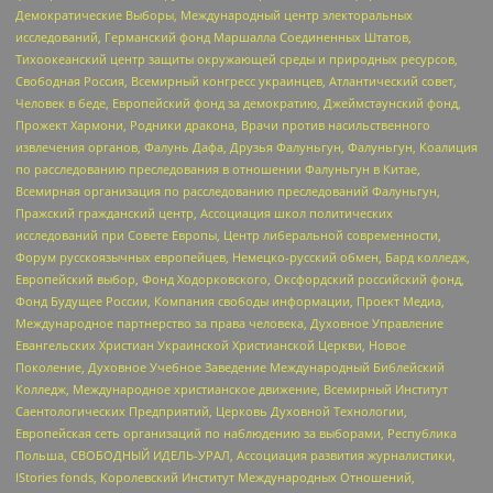
Демократические Выборы, Международный центр электоральных
исследований, Германский фонд Маршалла Соединенных Штатов,
Тихоокеанский центр защиты окружающей среды и природных ресурсов,
Свободная Россия, Всемирный конгресс украинцев, Атлантический совет,
Человек в беде, Европейский фонд за демократию, Джеймстаунский фонд,
Прожект Хармони, Родники дракона, Врачи против насильственного
извлечения органов, Фалунь Дафа, Друзья Фалуньгун, Фалуньгун, Коалиция
по расследованию преследования в отношении Фалуньгун в Китае,
Всемирная организация по расследованию преследований Фалуньгун,
Пражский гражданский центр, Ассоциация школ политических
исследований при Совете Европы, Центр либеральной современности,
Форум русскоязычных европейцев, Немецко-русский обмен, Бард колледж,
Европейский выбор, Фонд Ходорковского, Оксфордский российский фонд,
Фонд Будущее России, Компания свободы информации, Проект Медиа,
Международное партнерство за права человека, Духовное Управление
Евангельских Христиан Украинской Христианской Церкви, Новое
Поколение, Духовное Учебное Заведение Международный Библейский
Колледж, Международное христианское движение, Всемирный Институт
Саентологических Предприятий, Церковь Духовной Технологии,
Европейская сеть организаций по наблюдению за выборами, Республика
Польша, СВОБОДНЫЙ ИДЕЛЬ-УРАЛ, Ассоциация развития журналистики,
IStories fonds, Королевский Институт Международных Отношений,