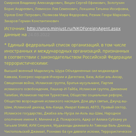
Смирнов Владимир Александрович, Вицин Сергей Ефимович, Золотухин
Борис Андреевич, Левинсон Лев Семенович, Локшина Татьяна Иосифовна,
Орлов Олег Петрович, Полякова Мара Федоровна, Резник Генри Маркович,
Захаров Герман Константинович
Источник:
http://unro.minjust.ru/NKOForeignAgent.aspx
данные на
24.03.2022
* Единый федеральный список организаций, в том числе
иностранных и международных организаций, признанных
в соответствии с законодательством Российской Федерации
террористическими:
Высший военный Маджлисуль Шура Объединенных сил моджахедов
Кавказа, Конгресс народов Ичкерии и Дагестана, База, Асбат аль-Ансар,
Священная война, Исламская группа, Братья-мусульмане, Партия
исламского освобождения, Лашкар-И-Тайба, Исламская группа, Движение
Талибан, Исламская партия Туркестана, Общество социальных реформ,
Общество возрождения исламского наследия, Дом двух святых, Джунд аш-
Шам, Исламский джихад, Аль-Каида, Имарат Кавказ, АБТО, Правый сектор,
Исламское государство, Джабха аль-Нусра ли-Ахль аш-Шам, Народное
ополчение имени К. Минина и Д. Пожарского, Аджр от Аллаха Субхану уа
Тагьаля SHAM, АУМ Синрике, Муджахеды джамаата Ат-Тавхида Валь-Джихад,
Чистопольский Джамаат, Рохнамо ба суи давлати исломи, Террористическое