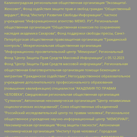
Калининградская региональная общественная организация "Экозащита!-Женсовет", Фонд содействия защите прав и свобод граждан "Общественный вердикт", Фонд "Институт Развития Свободы Информации", Частное учреждение "Информационное агентство МЕМО. РУ", Региональная общественная организация "Общественная комиссия по сохранению наследия академика Сахарова", Фонд поддержки свободы прессы, Санкт-Петербургская общественная правозащитная организация "Гражданский контроль", Межрегиональная общественная организация "Информационно-просветительский центр "Мемориал", Региональный Фонд "Центр Защиты Прав Средств Массовой Информации", с 05.12.2023 Фонд "Центр Защиты Прав Средств массовой информации", Региональная общественная благотворительная организация помощи беженцам и мигрантам "Гражданское содействие", Негосударственное образовательное учреждение дополнительного профессионального образования (повышение квалификации) специалистов "АКАДЕМИЯ ПО ПРАВАМ ЧЕЛОВЕКА", Свердловская региональная общественная организация "Сутяжник", Автономная некоммерческая организация "Центр независимых социологических исследований", Союз общественных объединений "Российский исследовательский центр по правам человека", Региональное общественное учреждение научно-информационный центр "МЕМОРИАЛ", Некоммерческая организация "Фонд защиты гласности", Автономная некоммерческая организация "Институт прав человека", Городская общественная организация "Екатеринбургское общество "МЕМОРИАЛ", Городская общественная организация "Рязанское историко-просветительское и правозащитное общество "Мемориал" (Рязанский Мемориал), Челябинский региональный орган общественной самодеятельности – женское общественное объединение "Женщины Евразии", Челябинский региональный орган общественной самодеятельности "Уральская правозащитная группа", Фонд содействия защите здоровья и социальной справедливости имени Андрея Рылькова, Автономная Некоммерческая Организация "Аналитический Центр Юрия Левады", Автономная некоммерческая организация социальной поддержки населения "Проект Апрель", Региональная общественная организация помощи женщинам и детям, находящимся в кризисной ситуации "Информационно-методический центр "Анна", Фонд содействия развитию массовых коммуникаций и правовому просвещению "Так-так-Так", Фонд содействия устойчивому развитию "Серебряная тайга", Свердловский региональный общественный фонд социальных проектов "Новое время", "Idel.Реалии", Кавказ.Реалии, Крым.Реалии, Телеканал Настоящее Время, Татаро-башкирская служба Радио Свобода (Azatliq Radiosi), Радио Свободная Европа/Радио Свобода (PCE/PC), "Сибирь.Реалии", "Фактограф", Благотворительный фонд помощи осужденным и их семьям, Автономная некоммерческая организация "Институт глобализации и социальных движений", Фонд "В защиту прав заключенных", Частное учреждение "Центр поддержки и содействия развитию средств массовой информации", Пензенский региональный общественный благотворительный фонд "Гражданский союз", "Север.Реалии", Некоммерческая организация Фонд "Правовая инициатива", Общество с ограниченной ответственностью "Радио Свободная Европа/Радио Свобода", Чешское информационное агентство "MEDIUM-ORIENT", Красноярская региональная общественная организация "Мы против СПИДа", Камалягин Денис Николаевич, Маркелов Сергей Евгеньевич, Пономарев Лев Александрович, Савицкая Людмила Алексеевна, Автономная некоммерческая организация "Центр по работе с проблемой насилия "НАСИЛИЮ.НЕТ", Межрегиональный профессиональный союз работников здравоохранения "Альянс врачей", Юридическое лицо, зарегистрированное в Латвийской Республике, SIA "Medusa Project" (регистрационный номер 40103797863, дата регистрации 10.06.2014), Некоммерческая организация "Фонд по борьбе с коррупцией", Автономная некоммерческая организация "Институт права и публичной политики", Баданин Роман Сергеевич, Гликин Максим Александрович, Железнова Мария Михайловна, Лукьянова Юлия Сергеевна, Маетная Елизавета Витальевна, Маняхин Петр Борисович, Чуракова Ольга Владимировна, Ярош Юлия Петровна, Юридическое лицо "The Insider SIA", зарегистрированное в Риге, Латвийская Республика (дата регистрации 26.06.2015), являющееся администратором доменного имени интернет-издания "The Insider SIA", https://theins.ru, Постернак Алексей Евгеньевич, Рубин Михаил Аркадьевич, Анин Роман Александрович, Юридическое лицо Istories fonds, зарегистрированное в Латвийской Республике (регистрационный номер 50008295751, дата регистрации 24.02.2020), Великовский Дмитрий Александрович, Долинина Ирина Николаевна, Мароховская Алеся Алексеевна, Шлейнов Роман Юрьевич, Шмагун Олеся Валентиновна, Общество с ограниченной ответственностью "Альтаир 2021", Общество с ограниченной ответственностью "Вега 2021", Общество с ограниченной ответственностью "Главный редактор 2021", Общество с ограниченной ответственностью "Ромашки монолит", Важенков Артем Валерьевич, Ивановская областная общественная организация "Центр гендерных исследований", Гурман Юрий Альбертович, Медиапроект "ОВД-Инфо", Егоров Владимир Владимирович, Жилинский Владимир Александрович, Общество с ограниченной ответственностью "ЗП", Иванова София Юрьевна, Карезина Инна Павловна, Кильтау Екатерина Викторовна, Петров Алексей Викторович, Пискунов Сергей Евгеньевич, Смирнов Сергей Сергеевич, Тихонов Михаил Сергеевич, Общество с ограниченной ответственностью "ЖУРНАЛИСТ-ИНОСТРАННЫЙ АГЕНТ", Арапова Галина Юрьевна, Вольтская Татьяна Анатольевна, Американская компания "Mason G.E.S. Anonymous Foundation" (США), являющаяся владельцем интернет-издания https://mnews.world/, Компания "Stichting Bellingcat", зарегистрированная в Нидерландах (дата регистрации 11.07.2018), Захаров Андрей Вячеславович, Клепиковская Екатерина Дмитриевна, Общество с ограниченной ответственностью "МЕМО", Перл Роман Александрович, Симонов Евгений Алексеевич, Соловьева Елена Анатольевна, Сотников Даниил Владимирович, Сурначева Елизавета Дмитриевна, Автономная некоммерческая организация по защите прав человека и информированию населения "Якутия – Наше Мнение", Общество с ограниченной ответственностью "Москоу диджитал медиа", с 26.01.2023 Общество с ограниченной ответственностью "Чайка Белые сады", Ветошкина Валерия Валерьевна, Заговора Максим Александрович, Межрегиональное общественное движение "Российская ЛГБТ - сеть", Оленичев Максим Владимирович, Павлов Иван Юрьевич, Скворцова Елена Сергеевна, Общество с ограниченной ответственностью "Как бы инагент", Кочетков Игорь Викторович, Общество с ограниченной ответственностью "Честные выборы", Еланчик Олег Александрович, Общество с ограниченной ответственностью "Нобелевский призыв", Гималова Регина Эмилевна, Григорьев Андрей Валерьевич, Григорьева Алина Александровна, Ассоциация по содействию защите прав призывников, альтернативнослужащих и военнослужащих "Правозащитная группа "Гражданин.Армия.Право", Хисамова Регина Фаритовна, Автономная некоммерческая организация по реализации социально-правовых программ "Лилит", Дальневосточное общественное движение "Маяк", Санкт-Петербургская ЛГБТ-инициативная группа "Выход", Инициативная группа ЛГБТ+ "Реверс", Алексеев Андрей Викторович, Бекбулатова Таисия Львовна, Беляев Иван Михайлович, Владыкина Елена Сергеевна, Гельман Марат Александрович, Никульшина Вероника Юрьевна, Толоконникова Надежда Андреевна, Шендерович Виктор Анатольевич, Общество с ограниченной ответственностью "Данное сообщение", Общество с ограниченной ответственностью Издательский дом "Новая глава", Айнбиндер Александра Александровна, Московский комьюнити-центр для ЛГБТ+инициатив, Благотворительный фонд развития филантропии, Deutsche Welle (Германия, Kurt-Schumacher-Strasse 3, 53113 Bonn), Борзунова Мария Михайловна, Воробьев Виктор Викторович, Голубева Анна Львовна, Константинова Алла Михайловна, Малкова Ирина Владимировна, Мурадов Мурад Абдулгалимович, Осетинская Елизавета Николаевна, Понасенков Евгений Николаевич, Ганапольский Матвей Юрьевич, Киселев Евгений Алексеевич, Борухович Ирина Григорьевна, Дремин Иван Тимофеевич, Дубровский Дмитрий Викторович, Красноярская региональная общественная организация поддержки и развития альтернативных образовательных технологий и межкультурных коммуникаций "ИНТЕРРА", Маяковская Екатерина Алексеевна, Фейгин Марк Захарович, Филимонов Андрей Викторович, Дзугкоева Регина Николаевна, Доброхотов Роман Александрович, Дудь Юрий Александрович, Елкин Сергей Владимирович, Кругликов Кирилл Игоревич, Сабунаева Мария Леонидовна, Семенов Алексей Владимирович, Шаинян Карен Багратович, Шульман Екатерина Михайловна, Асафьев Артур Валерьевич, Вахштайн Виктор Семенович, Венедиктов Алексей Алексеевич, Лушникова Екатерина Евгеньевна, Волков Леонид Михайлович, Невзоров Александр Глебович, Пархоменко Сергей Борисович, Сироткин Ярослав Николаевич, Кара-Мурза Владимир Владимирович, Баранова Наталья Владимировна, Гозман Леонид Яковлевич, Кагарлицкий Борис Юльевич, Климарев Михаил Валерьевич, Милов Владимир Станиславович, Автономная некоммерческая организация Краснодарский центр современного искусства "Типография", Моргенштерн Алишер Тагирович, Соболь Любовь Эдуардовна, Общество с ограниченной ответственностью "ЛИЗА НОРМ", Каспаров Гарри Кимович, Ходорковский Михаил Борисович, Общество с ограниченной ответственностью "Апрельские тезисы", Данилович Ирина Брониславовна, Кашин Олег Владимирович, Петров Николай Владимирович, Пивоваров Алексей Владимирович, Соколов Михаил Владимирович, Цветкова Юлия Владимировна, Чичваркин Евгений Александрович, Комитет против пыток/Команда против пыток, Общество с ограниченной ответственностью "Первый научный", Общество с ограниченной ответственностью "Вертолет и ко", Белоцерковская Вероника Борисовна, Кац Максим Евгеньевич, Лазарева Татьяна Юрьевна, Шаведдинов Руслан Табризович, Яшин Илья Валерьевич, Общество с ограниченной ответственностью "Иноагент ААВ", Алешковский Дмитрий Петрович, Альбац Евгения Марковна, Быков Дмитрий Львович, Галямина Юлия Евгеньевна, Лойко Сергей Леонидович, Мартынов Кирилл Константинович, Медведев Сергей Александрович, Крашенинников Федор Геннадиевич, Гордеева Катерина Вл