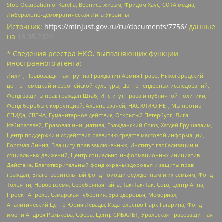
Stop Occupation of Karelia, Вернись живым, Фридом Хаус, СОТА медиа,
Либерально-демократическая Лига Украины
Источник:
https://minjust.gov.ru/ru/documents/7756/
данные
на
13.05.2024
* Сведения реестра НКО, выполняющих функции
иностранного агента:
Лилит, Правозащитная группа Гражданин.Армия.Право, Нижегородский
центр немецкой и европейской культуры, Центр гендерных исследований,
Фонд защиты прав граждан Штаб, Институт права и публичной политики,
Фонд борьбы с коррупцией, Альянс врачей, НАСИЛИЮ.НЕТ, Мы против
СПИДа, СВЕЧА, Гуманитарное действие, Открытый Петербург, Лига
Избирателей, Правовая инициатива, Гражданский Союз, Хасдей Ерушалаим,
Центр поддержки и содействия развитию средств массовой информации,
Горячая Линия, В защиту прав заключенных, Институт глобализации и
социальных движений, Центр социально-информационных инициатив
Действие, Благотворительный фонд охраны здоровья и защиты прав
граждан, Благотворительный фонд помощи осужденным и их семьям, Фонд
Тольятти, Новое время, Серебряная тайга, Так-Так-Так, Сова, центр Анна,
Проект Апрель, Самарская губерния, Эра здоровья, Мемориал,
Аналитический Центр Юрия Левады, Издательство Парк Гагарина, Фонд
имени Андрея Рылькова, Сфера, Центр СИБАЛЬТ, Уральская правозащитная