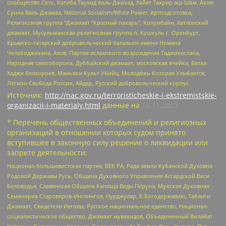
сообщество Сеть, Катиба Таухид валь-Джихад, Хайят Тахрир аш-Шам, Ахлю
Сунна Валь Джамаа, National Socialism/White Power, Артподготовка,
Религиозная группа “Джамаат “Красный пахарь”, Колумбайн, Хатлонский
джамаат, Мусульманская религиозная группа п. Кушкуль г. Оренбург,
Крымско-татарский добровольческий батальон имени Номана
Челебиджихана, Азов, Партия исламского возрождения Таджикистана,
Народная самооборона, Дуббайский джамаат, московская ячейка, Батал-
Хаджи Белхороев, Маньяки Культ Убийц, Молодёжь Которая Улыбается,
Легион Свобода России, Айдар, Русский добровольческий корпус
Источник:
http://nac.gov.ru/terroristicheskie-i-ekstremistskie-
organizacii-i-materialy.html
данные на
16.11.2023
* Перечень общественных объединений и религиозных
организаций в отношении которых судом принято
вступившее в законную силу решение о ликвидации или
запрете деятельности:
Национал-большевистская партия, ВЕК РА, Рада земли Кубанской Духовно
Родовой Державы Русь, Община Духовного Управления Асгардской Веси
Беловодья, Славянская Община Капища Веды Перуна, Мужская Духовная
Семинария Староверов-Инглингов, Нурджулар, К Богодержавию, Таблиги
Джамаат, Свидетели Иеговы, Русское национальное единство, Национал-
социалистическое общество, Джамаат мувахидов, Объединенный Вилайат