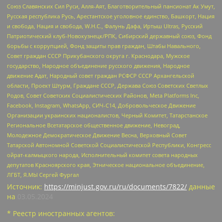
Союз Славянских Сил Руси, Алля-Аят, Благотворительный пансионат Ак Умут,
Русская республика Русь, Арестантское уголовное единство, Башкорт, Нация
и свобода, Нация и свобода, W.H.С., Фалунь Дафа, Иртыш Ultras, Русский
Патриотический клуб-Новокузнецк/РПК, Сибирский державный союз, Фонд
борьбы с коррупцией, Фонд защиты прав граждан, Штабы Навального,
Совет граждан СССР Прикубанского округа г. Краснодара, Мужское
государство, Народное объединение русского движения, Народное
движение Адат, Народный совет граждан РСФСР СССР Архангельской
области, Проект Штурм, Граждане СССР, Держава Союз Советских Светлых
Родов, Совет Советских Социалистических Районов, Meta Platforms Inc,
Facebook, Instagram, WhatsApp, СИЧ-С14, Добровольческое Движение
Организации украинских националистов, Черный Комитет, Татарстанское
Региональное Всетатарское общественное движение, Невоград,
Молодежное Демократическое Движение Весна, Верховный Совет
Татарской Автономной Советской Социалистической Республики, Конгресс
ойрат-калмыцкого народа, Исполнительный комитет совета народных
депутатов Красноярского края, Этническое национальное объединение,
ЛГБТ, Я.МЫ Сергей Фургал
Источник:
https://minjust.gov.ru/ru/documents/7822/
данные
на
03.05.2024
* Реестр иностранных агентов: