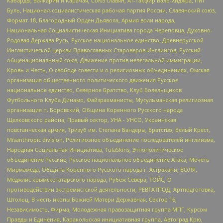
Кабарды, Балкарии и Карачая, Союз славян, Ат-Такфир Валь-Хиджра, Пит
Буль, Национал-социалистическая рабочая партия России, Славянский союз,
Формат-18, Благородный Орден Дьявола, Армия воли народа,
Национальная Социалистическая Инициатива города Череповца, Духовно-
Родовая Держава Русь, Русское национальное единство, Древнерусской
Инглистической церкви Православных Староверов-Инглингов, Русский
общенациональный союз, Движение против нелегальной иммиграции,
Кровь и Честь, О свободе совести и о религиозных объединениях, Омская
организация общественного политического движения Русское
национальное единство, Северное Братство, Клуб Болельщиков
Футбольного Клуба Динамо, Файзрахманисты, Мусульманская религиозная
организация п. Боровский, Община Коренного Русского народа
Щелковского района, Правый сектор, УНА - УНСО, Украинская
повстанческая армия, Тризуб им. Степана Бандеры, Братство, Белый Крест,
Misanthropic division, Религиозное объединение последователей инглиизма,
Народная Социальная Инициатива, TulaSkins, Этнополитическое
объединение Русские, Русское национальное объединение Атака, Мечеть
Мирмамеда, Община Коренного Русского народа г. Астрахани, ВОЛЯ,
Меджлис крымскотатарского народа, Рубеж Севера, ТОЙС, О
противодействии экстремистской деятельности, РЕВТАТПОД, Артподготовка,
Штольц, В честь иконы Божией Матери Державная, Сектор 16,
Независимость, Фирма, Молодежная правозащитная группа МПГ, Курсом
Правды и Единения, Каракольская инициативная группа, Автоград Крю,