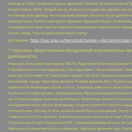
Лашкар-И-Тайба, Исламская группа, Движение Талибан, Исламская партия Т
Имарат Кавказ, АБТО, Правый сектор, Исламское государство, Джабха аль-
Ат-Тавхида Валь-Джихад, Чистопольский Джамаат, Рохнамо ба суи давлати и
Артподготовка, Религиозная группа “Джамаат “Красный пахарь”, Колумбайн
Челебиджихана, Азов, Партия исламского возрождения Таджикистана, Народ
России, Айдар, Русский добровольческий корпус
Источник:
http://nac.gov.ru/terroristicheskie-i-ekstremistskie-
* Перечень общественных объединений и религиозных орг
деятельности:
Национал-большевистская партия, ВЕК РА, Рада земли Кубанской Духовно
Староверов-Инглингов, Нурджулар, К Богодержавию, Таблиги Джамаат, Сви
Карачая, Союз славян, Ат-Такфир Валь-Хиджра, Пит Буль, Национал-социал
Инициатива города Череповца, Духовно-Родовая Держава Русь, Русское н
нелегальной иммиграции, Кровь и Честь, О свободе совести и о религиоз
Футбольного Клуба Динамо, Файзрахманисты, Мусульманская религиозная о
им. Степана Бандеры, Братство, Белый Крест, Misanthropic division, Рели
объединение Атака, Мечеть Мирмамеда, Община Коренного Русского народа
Артподготовка, Штольц, В честь иконы Божией Матери Державная, Сектор 1
Славянских Сил Руси, Алля-Аят, Благотворительный пансионат Ак Умут, Русск
Патриотический клуб-Новокузнецк/РПК, Сибирский державный союз, Фонд б
Народное объединение русского движения, Народное движение Адат, Народ