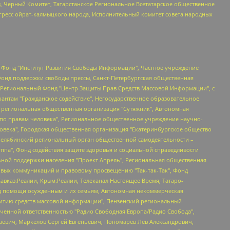
в, Черный Комитет, Татарстанское Региональное Всетатарское общественное
гресс ойрат-калмыцкого народа, Исполнительный комитет совета народных
евосточное общественное движение "Маяк", Санкт-Петербургская ЛГБТ-инициативная группа "Выход", Инициативная группа ЛГБТ+ "Реверс", Алексеев Андрей Викторович, Бекбулатова Таисия Львовна, Беляев Иван Михайлович, Владыкина Елена Сергеевна, Гельман Марат Александрович, Никульшина Вероника Юрьевна, Толоконникова Надежда Андреевна, Шендерович Виктор Анатольевич, Общество с ограниченной ответственностью "Данное сообщение", Общество с ограниченной ответственностью Издательский дом "Новая глава", Айнбиндер Александра Александровна, Московский комьюнити-центр для ЛГБТ+инициатив, Благотворительный фонд развития филантропии, Deutsche Welle (Германия, Kurt-Schumacher-Strasse 3, 53113 Bonn), Борзунова Мария Михайловна, Воробьев Виктор Викторович, Голубева Анна Львовна, Константинова Алла Михайловна, Малкова Ирина Владимировна, Мурадов Мурад Абдулгалимович, Осетинская Елизавета Николаевна, Понасенков Евгений Николаевич, Ганапольский Матвей Юрьевич, Киселев Евгений Алексеевич, Борухович Ирина Григорьевна, Дремин Иван Тимофеевич, Дубровский Дмитрий Викторович, Красноярская региональная общественная организация поддержки и развития альтернативных образовательных технологий и межкультурных коммуникаций "ИНТЕРРА", Маяковская Екатерина Алексеевна, Фейгин Марк Захарович, Филимонов Андрей Викторович, Дзугкоева Регина Николаевна, Доброхотов Роман Александрович, Дудь Юрий Александрович, Елкин Сергей Владимирович, Кругликов Кирилл Игоревич, Сабунаева Мария Леонидовна, Семенов Алексей Владимирович, Шаинян Карен Багратович, Шульман Екатерина Михайловна, Асафьев Артур Валерьевич, Вахштайн Виктор Семенович, Венедиктов Алексей Алексеевич, Лушникова Екатерина Евгеньевна, Волков Леонид Михайлович, Невзоров Александр Глебович, Пархоменко Сергей Борисович, Сироткин Ярослав Николаевич, Кара-Мурза Владимир Владимирович, Баранова Наталья Владимировна, Гозман Леонид Яковлевич, Кагарлицкий Борис Юльевич, Климарев Михаил Валерьевич, Милов Владимир Станиславович, Автономная некоммерческая организация Краснодарский центр современного искусства "Типография", Моргенштерн Алишер Тагирович, Соболь Любовь Эдуардовна, Общество с ограниченной ответственностью "ЛИЗА НОРМ", Каспаров Гарри Кимович, Ходорковский Михаил Борисович, Общество с ограниченной ответственностью "Апрельские тезисы", Данилович Ирина Брониславовна, Кашин Олег Владимирович, Петров Николай Владимирович, Пивоваров Алексей Владимирович, Соколов Михаил Владимирович, Цветкова Юлия Владимировна, Чичваркин Евгений Александрович, Комитет против пыток/Команда против пыток, Общество с ограниченной ответственностью "Первый научный", Общество с ограниченной ответственностью "Вертолет и ко", Белоцерковская Вероника Борисовна, Кац Максим Евгеньевич, Лазарева Татьяна Юрьевна, Шаведдинов Руслан Табризович, Яшин Илья Валерьевич, Общество с ограниченной ответственностью "Иноагент ААВ", Алешковский Дмитрий Петрович, Альбац Евгения Марковна, Быков Дмитрий Львович, Галямина Юлия Евгеньевна, Лойко Сергей Леонидович, Мартынов Кирилл Константинович, Медведев Сергей Александрович, Крашенинников Федор Геннадиевич, Гордеева Катерина Вл