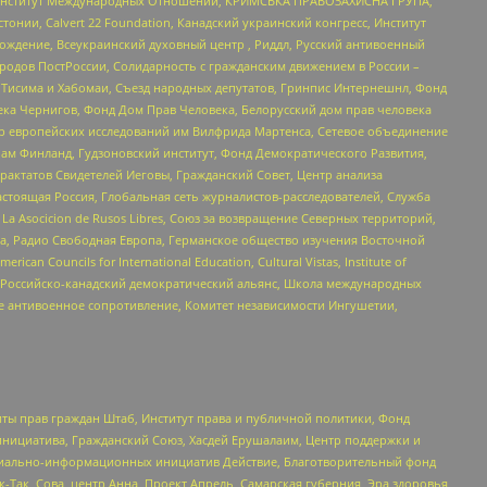
ий Институт Международных Отношений, КРИМСЬКА ПРАВОЗАХИСНА ГРУПА,
стонии, Calvert 22 Foundation, Канадский украинский конгресс, Институт
ждение, Всеукраинский духовный центр , Риддл, Русский антивоенный
ародов ПостРоссии, Солидарность с гражданским движением в России –
в Тисима и Хабомаи, Съезд народных депутатов, Гринпис Интернешнл, Фонд
ека Чернигов, Фонд Дом Прав Человека, Белорусский дом прав человека
нтр европейских исследований им Вилфрида Мартенса, Сетевое объединение
Чам Финланд, Гудзоновский институт, Фонд Демократического Развития,
актатов Свидетелей Иеговы, Гражданский Совет, Центр анализа
астоящая Россия, Глобальная сеть журналистов-расследователей, Служба
a Asocicion de Rusos Libres, Союз за возвращение Северных территорий,
еста, Радио Свободная Европа, Германское общество изучения Восточной
ouncils for International Education, Cultural Vistas, Institute of
, Российско-канадский демократический альянс, Школа международных
е антивоенное сопротивление, Комитет независимости Ингушетии,
ты прав граждан Штаб, Институт права и публичной политики, Фонд
инициатива, Гражданский Союз, Хасдей Ерушалаим, Центр поддержки и
социально-информационных инициатив Действие, Благотворительный фонд
Так, Сова, центр Анна, Проект Апрель, Самарская губерния, Эра здоровья,