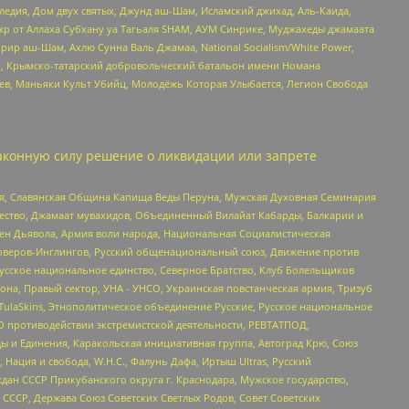
едия, Дом двух святых, Джунд аш-Шам, Исламский джихад, Аль-Каида,
жр от Аллаха Субхану уа Тагьаля SHAM, АУМ Синрике, Муджахеды джамаата
рир аш-Шам, Ахлю Сунна Валь Джамаа, National Socialism/White Power,
рг, Крымско-татарский добровольческий батальон имени Номана
оев, Маньяки Культ Убийц, Молодёжь Которая Улыбается, Легион Свобода
аконную силу решение о ликвидации или запрете
ья, Славянская Община Капища Веды Перуна, Мужская Духовная Семинария
щество, Джамаат мувахидов, Объединенный Вилайат Кабарды, Балкарии и
ден Дьявола, Армия воли народа, Национальная Социалистическая
роверов-Инглингов, Русский общенациональный союз, Движение против
усское национальное единство, Северное Братство, Клуб Болельщиков
а, Правый сектор, УНА - УНСО, Украинская повстанческая армия, Тризуб
 TulaSkins, Этнополитическое объединение Русские, Русское национальное
О противодействии экстремистской деятельности, РЕВТАТПОД,
ы и Единения, Каракольская инициативная группа, Автоград Крю, Союз
 Нация и свобода, W.H.С., Фалунь Дафа, Иртыш Ultras, Русский
ан СССР Прикубанского округа г. Краснодара, Мужское государство,
СССР, Держава Союз Советских Светлых Родов, Совет Советских