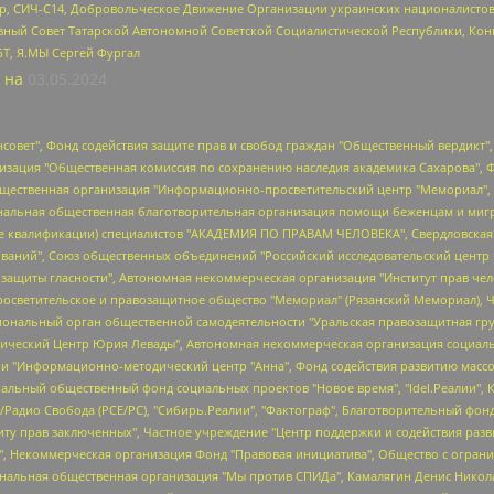
tsApp, СИЧ-С14, Добровольческое Движение Организации украинских националисто
ный Совет Татарской Автономной Советской Социалистической Республики, Кон
БТ, Я.МЫ Сергей Фургал
 на
03.05.2024
мная некоммерческая организация "Центр по работе с проблемой насилия "НАСИЛИЮ.НЕТ", Межрегиональный профессиональный союз работников здравоохранения "Альянс врачей", Юридическое лицо, зарегистрированное в Латвийской Республике, SIA "Medusa Project" (регистрационный номер 40103797863, дата регистрации 10.06.2014), Некоммерческая организация "Фонд по борьбе с коррупцией", Автономная некоммерческая организация "Институт права и публичной политики", Баданин Роман Сергеевич, Гликин Максим Александрович, Железнова Мария Михайловна, Лукьянова Юлия Сергеевна, Маетная Елизавета Витальевна, Маняхин Петр Борисович, Чуракова Ольга Владимировна, Ярош Юлия Петровна, Юридическое лицо "The Insider SIA", зарегистрированное в Риге, Латвийская Республика (дата регистрации 26.06.2015), являющееся администратором доменного имени интернет-издания "The Insider SIA", https://theins.ru, Постернак Алексей Евгеньевич, Рубин Михаил Аркадьевич, Анин Роман Александрович, Юридическое лицо Istories fonds, зарегистрированное в Латвийской Республике (регистрационный номер 50008295751, дата регистрации 24.02.2020), Великовский Дмитрий Александрович, Долинина Ирина Николаевна, Мароховская Алеся Алексеевна, Шлейнов Роман Юрьевич, Шмагун Олеся Валентиновна, Общество с ограниченной ответственностью "Альтаир 2021", Общество с ограниченной ответственностью "Вега 2021", Общество с ограниченной ответственностью "Главный редактор 2021", Общество с ограниченной ответственностью "Ромашки монолит", Важенков Артем Валерьевич, Ивановская областная общественная организация "Центр гендерных исследований", Гурман Юрий Альбертович, Медиапроект "ОВД-Инфо", Егоров Владимир Владимирович, Жилинский Владимир Александрович, Общество с ограниченной ответственностью "ЗП", Иванова София Юрьевна, Карезина Инна Павловна, Кильтау Екатерина Викторовна, Петров Алексей Викторович, Пискунов Сергей Евгеньевич, Смирнов Сергей Сергеевич, Тихонов Михаил Сергеевич, Общество с ограниченной ответственностью "ЖУРНАЛИСТ-ИНОСТРАННЫЙ АГЕНТ", Арапова Галина Юрьевна, Вольтская Татьяна Анатольевна, Американская компания "Mason G.E.S. Anonymous Foundation" (США), являющаяся владельцем интернет-издания https://mnews.world/, Компания "Stichting Bellingcat", зарегистрированная в Нидерландах (дата регистрации 11.07.2018), Захаров Андрей Вячеславович, Клепиковская Екатерина Дмитриевна, Общество с ограниченной ответственностью "МЕМО", Перл Роман Александрович, Симонов Евгений Алексеевич, Соловьева Елена Анатольевна, Сотников Даниил Владимирович, Сурначева Елизавета Дмитриевна, Автономная некоммерческая организация по защите прав человека и информированию населения "Якутия – Наше Мнение", Общество с ограниченной ответственностью "Москоу диджитал медиа", с 26.01.2023 Общество с ограниченной ответственностью "Чайка Белые сады", Ветошкина Валерия Валерьевна, Заговора Максим Александрович, Межрегиональное общественное движение "Российская ЛГБТ - сеть", Оленичев Максим Владимирович, Павлов Иван Юрьевич, Скворцова Елена Сергеевна, Общество с ограниченной ответственностью "Как бы инагент", Кочетков Игорь Викторович, Общество с ограниченной ответственностью "Честные выборы", Еланчик Олег Александрович, Общество с ограниченной ответственностью "Нобелевский призыв", Гималова Регина Эмилевна, Григорьев Андрей Валерьевич, Григорьева Алина Александровна, Ассоциация по содействию защите прав призывников, альтернативнослужащих и военнослужащих "Правозащитная группа "Гражданин.Армия.Право", Хисамова Регина Фаритовна, Автономная некоммерческая организация по реализации социально-правовых программ "Лилит", Дальн