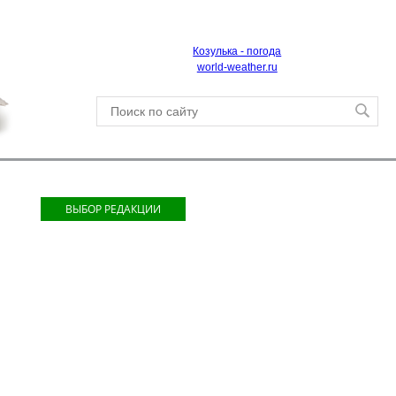
Козулька - погода
world-weather.ru
ВЫБОР РЕДАКЦИИ