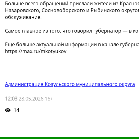
Больше всего обращений прислали жители из Красноя
Назаровского, Сосновоборского и Рыбинского округо
обслуживание.
Самое главное из того, что говорил губернатор — в к
Еще больше актуальной информации в канале губерна
https://max.ru/mkotyukov
Администрация Козульского муниципального округа
12:03
28.05.2026 16+
14