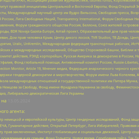
 ИДЕЛЬ-УРАЛ, Ассоциация развития журналистики, IStories fonds, Королевск
r, Институт правовой инициативы Центральной и Восточной Европы, Фонд Открытой Э
ты, Международный научный центр им Вудро Вильсона, Свободная пресса, Возро
России, Лига Свободных Наций, Transparеncy International, Форум Свободных Н
правления, Форум гражданского общества Россия, Беллона, Союз жителей острово
роды, BDR Novaja Gazeta-Europe, Алтай проект, Образовательный дом прав челов
еван, Дом прав человека Крым, Центр дикого лосося, TVR Studios, ТВ Дождь, Це
урятия, Uralic, UnKremlin, Международная федерация транспортных рабочих, Ист
ейских и международных исследований, Общество Сторожевой башни, Библии и тр
омитет действия, РЭНД корпорейшн, Русская Америка за демократию в России, Н
фалия, Фонд глобальной помощи, Антивоенный комитет России, Russie-Libertes, L
lection Monitor, Article 19, Мнение медиа, Федерация анархического черного кр
и гендерной демократии и миротворчества, Форум имени Льва Копелева, American C
г, Школа международных отношений и государственной политики им Питера Мунка
 Немцова за Свободу, Фонд имени Фридриха Науманна за свободу, Феминистско
медиа, Либерально-демократическая Лига Украины
 на
13.05.2024
ого агента:
р немецкой и европейской культуры, Центр гендерных исследований, Фонд защи
ЧА, Гуманитарное действие, Открытый Петербург, Лига Избирателей, Правовая 
иту прав заключенных, Институт глобализации и социальных движений, Центр 
ужденным и их семьям, Фонд Тольятти, Новое время, Серебряная тайга, Так-Так-