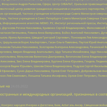
, Фонд имени Андрея Рылькова, Сфера, Центр СИБАЛЬТ, Уральская правозащитна
невосточный центр развития гражданских инициатив и социального партнерства, 
 организаций, Частное учреждение в Калининграде Совета Министров северных 
бирь, Частное учреждение в Санкт-Петербурге Совета Министров Северных Стра
а, Информационное агентство МЕМО. РУ, Институт региональной прессы, Инсти
ч, Дзугкоева Регина Николаевна, Кривенко Сергей Владимирович, Милославски
настасия Евгеньевна, Ривина Анна Валерьевна, Бойко Анатолий Николаевич, Дуг
ошель Ирина Ароновна, Шведов Григорий Сергеевич, Пономарев Лев Александро
ч, Цирульников Борис Альбертович, Гасан Ольга Павловна, Паутов Юрий Анато
Акимова Татьяна Николаевна, Золотарева Екатерина Александровна, Рачинский Я
Сергеевна, Аверин Владимир Анатольевич, Щур Татьяна Михайловна, Щур Никола
Анатольевна, Мельникова Валентина Дмитриевна, Вититинова Елена Владимировн
 Алексеевна, Закс Елена Владимировна, Буртина Елена Юрьевна, Гендель Людмил
рохоров Вадим Юрьевич, Шахова Елена Владимировна, Подузов Сергей Васильеви
й Ефимович, Сухих Дарья Николаевна, Орлов Олег Петрович, Добровольская Анн
нсон Лев Семенович, Локшина Татьяна Иосифовна, Орлов Олег Петрович, Поляк
ые на
24.03.2022
ностранных и международных организаций, признанных в соотв
нгресс народов Ичкерии и Дагестана, База, Асбат аль-Ансар, Священная война,