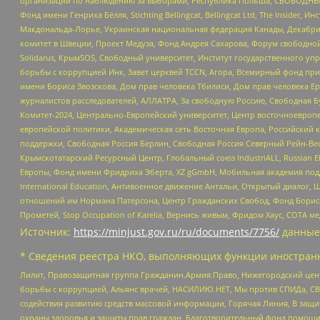
организаций по наблюдению за выборами, Республика Польша, СВОБОДНЫЙ
Фонд имени Генриха Бёлля, Stichting Bellingcat, Bellingcat Ltd, The Inside
Макдональда-Лорье, Украинская национальная федерация Канады, Декабрис
комитет в Швеции, Проект Медуза, Фонд Андрея Сахарова, Форум свободной 
Solidarus, КрымSOS, Свободный университет, Институт государственного у
борьбы с коррупцией Инк, Завет церквей TCCN, Агора, Всемирный фонд при
имени Бориса Звозскова, Дом прав человека Тбилиси, Дом прав человека Ер
журналистов расследователей, АЛЛАТРА, За свободную Россию, Свободная Б
Комитет-2024, Центрально-Европейский университет, Центр восточноевроп
европейской политики, Академическая сеть Восточная Европа, Российский к
поддержки, Свободная Россия Берлин, Свободная Россия Северный Рейн-Вест
Крымскотатарский Ресурсный Центр, Глобальный союз IndustriALL, Russian E
Европы, Фонд имени Фридриха Эберта, XZ gGmbH, Мобильная академия поддержк
International Education, Антивоенное движение Антальи, Открытый диало
отношений им Нормана Патерсона, Центр Гражданских Свобод, Фонд Бориса
Прометей, Stop Occupation of Karelia, Вернись живым, Фридом Хаус, СОТА 
Источник:
https://minjust.gov.ru/ru/documents/7756/
данные
* Сведения реестра НКО, выполняющих функции иностранн
Лилит, Правозащитная группа Гражданин.Армия.Право, Нижегородский цент
борьбы с коррупцией, Альянс врачей, НАСИЛИЮ.НЕТ, Мы против СПИДа, СВЕ
содействия развитию средств массовой информации, Горячая Линия, В защ
охраны здоровья и защиты прав граждан, Благотворительный фонд помощи ос