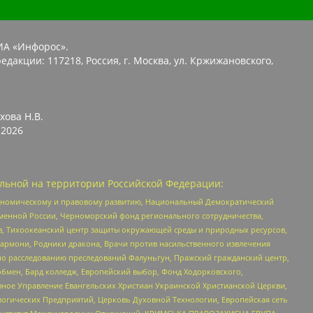
ИА «Инфорос».
едакции: 117218, Россия, г. Москва, ул. Кржижановского,
хова Н.В.
2026
льной на территории Российской Федерации:
кономическому и правовому развитию, Национальный Демократический
менной России, Черноморский фонд регионального сотрудничества,
, Тихоокеанский центр защиты окружающей среды и природных ресурсов,
 Хармони, Родники дракона, Врачи против насильственного извлечения
по расследованию преследований Фалуньгун, Пражский гражданский центр,
бмен, Бард колледж, Европейский выбор, Фонд Ходорковского,
ное Управление Евангельских Христиан Украинской Христианской Церкви,
огических Предприятий, Церковь Духовной Технологии, Европейская сеть