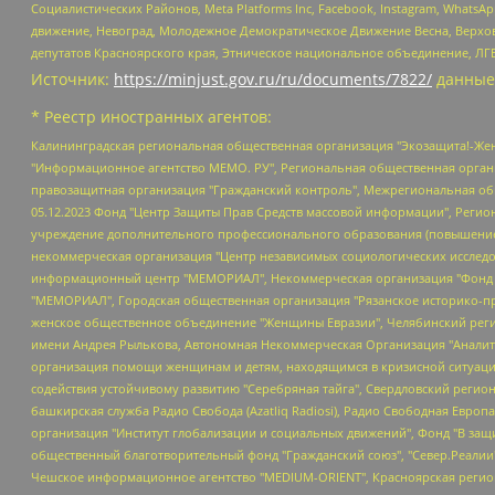
Социалистических Районов, Meta Platforms Inc, Facebook, Instagram, Wha
движение, Невоград, Молодежное Демократическое Движение Весна, Верхов
депутатов Красноярского края, Этническое национальное объединение, ЛГ
Источник:
https://minjust.gov.ru/ru/documents/7822/
данные
* Реестр иностранных агентов:
Калининградская региональная общественная организация "Экозащита!-Женсовет", Фонд содействия защите прав и свобод граждан "Общественный вердикт", Фонд "Институт Развития Свободы Информации", Частное учреждение "Информационное агентство МЕМО. РУ", Региональная общественная организация "Общественная комиссия по сохранению наследия академика Сахарова", Фонд поддержки свободы прессы, Санкт-Петербургская общественная правозащитная организация "Гражданский контроль", Межрегиональная общественная организация "Информационно-просветительский центр "Мемориал", Региональный Фонд "Центр Защиты Прав Средств Массовой Информации", с 05.12.2023 Фонд "Центр Защиты Прав Средств массовой информации", Региональная общественная благотворительная организация помощи беженцам и мигрантам "Гражданское содействие", Негосударственное образовательное учреждение дополнительного профессионального образования (повышение квалификации) специалистов "АКАДЕМИЯ ПО ПРАВАМ ЧЕЛОВЕКА", Свердловская региональная общественная организация "Сутяжник", Автономная некоммерческая организация "Центр независимых социологических исследований", Союз общественных объединений "Российский исследовательский центр по правам человека", Региональное общественное учреждение научно-информационный центр "МЕМОРИАЛ", Некоммерческая организация "Фонд защиты гласности", Автономная некоммерческая организация "Институт прав человека", Городская общественная организация "Екатеринбургское общество "МЕМОРИАЛ", Городская общественная организация "Рязанское историко-просветительское и правозащитное общество "Мемориал" (Рязанский Мемориал), Челябинский региональный орган общественной самодеятельности – женское общественное объединение "Женщины Евразии", Челябинский региональный орган общественной самодеятельности "Уральская правозащитная группа", Фонд содействия защите здоровья и социальной справедливости имени Андрея Рылькова, Автономная Некоммерческая Организация "Аналитический Центр Юрия Левады", Автономная некоммерческая организация социальной поддержки населения "Проект Апрель", Региональная общественная организация помощи женщинам и детям, находящимся в кризисной ситуации "Информационно-методический центр "Анна", Фонд содействия развитию массовых коммуникаций и правовому просвещению "Так-так-Так", Фонд содействия устойчивому развитию "Серебряная тайга", Свердловский региональный общественный фонд социальных проектов "Новое время", "Idel.Реалии", Кавказ.Реалии, Крым.Реалии, Телеканал Настоящее Время, Татаро-башкирская служба Радио Свобода (Azatliq Radiosi), Радио Свободная Европа/Радио Свобода (PCE/PC), "Сибирь.Реалии", "Фактограф", Благотворительный фонд помощи осужденным и их семьям, Автономная некоммерческая организация "Институт глобализации и социальных движений", Фонд "В защиту прав заключенных", Частное учреждение "Центр поддержки и содействия развитию средств массовой информации", Пензенский региональный общественный благотворительный фонд "Гражданский союз", "Север.Реалии", Некоммерческая организация Фонд "Правовая инициатива", Общество с ограниченной ответственностью "Радио Свободная Европа/Радио Свобода", Чешское информационное агентство "MEDIUM-ORIENT", Красноярская региональная общественная организация "Мы против СПИДа", Камалягин Денис Николаевич, Маркелов Сергей Евгеньевич, Пономарев Лев Александрович, Савицкая Людмила Алексеевна, Автоно