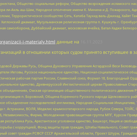
уркестана, Общество социальных реформ, Общество возрождения исламского насл
Нусра ли-Ахль аш-Шам, Народное ополчение имени К. Минина и Д. Пожарского, Ад
сломи, Террористическое сообщество Сеть, Катиба Таухид валь-Джихад, Хайят Тах
, Хатлонский джамаат, Мусульманская религиозная группа п. Кушкуль г. Оренбу
ная самооборона, Дуббайский джамаат, московская ячейка, Батал-Хаджи Белхор
organizacii-i-materialy.html
данные на
16.11.2023
анизаций в отношении которых судом принято вступившее в з
 Родовой Державы Русь, Община Духовного Управления Асгардской Веси Беловод
детели Иеговы, Русское национальное единство, Национал-социалистическое об
истическая рабочая партия России, Славянский союз, Формат-18, Благородный Ор
ациональное единство, Древнерусской Инглистической церкви Православных Ста
ных объединениях, Омская организация общественного политического движения Р
рганизация п. Боровский, Община Коренного Русского народа Щелковского район
гиозное объединение последователей инглиизма, Народная Социальная Инициатива,
 г. Астрахани, ВОЛЯ, Меджлис крымскотатарского народа, Рубеж Севера, ТОЙС, 
6, Независимость, Фирма, Молодежная правозащитная группа МПГ, Курсом Правд
ая республика Русь, Арестантское уголовное единство, Башкорт, Нация и свобода,
орьбы с коррупцией, Фонд защиты прав граждан, Штабы Навального, Совет гражд
ный совет граждан РСФСР СССР Архангельской области, Проект Штурм, Граждане 