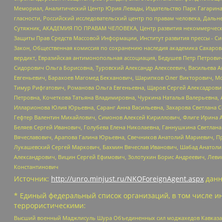
Мемориал, Аналитический Центр Юрия Левады, Издательство Парк Гагарина
гласности, Российский исследовательский центр по правам человека, Даль
Сутяжник, АКАДЕМИЯ ПО ПРАВАМ ЧЕЛОВЕКА, Центр развития некоммерческих
Защиты Прав Средств Массовой Информации, Институт развития прессы - Си
Закон, Общественная комиссия по сохранению наследия академика Сахаров
вердикт, Евразийская антимонопольная ассоциация, Бедушев Петр Петрови
Сидорович Ольга Борисовна, Туровский Александр Алексеевич, Васильева А
Евгеньевич, Барахоев Магомед Бекханович, Шарипков Олег Викторович, М
Тимур Рифгатович, Романова Ольга Евгеньевна, Щаров Сергей Алексадрови
Петровна, Кочеткова Татьяна Владимировна, Чуркина Наталья Валерьевна, 
Илларионова Юлия Юрьевна, Саранг Анна Васильевна, Захарова Светлана 
Гефтер Валентин Михайлович, Симонов Алексей Кириллович, Флиге Ирина 
Беляев Сергей Иванович, Голубева Елена Николаевна, Ганнушкина Светлана
Вячеславович, Арапова Галина Юрьевна, Свечников Анатолий Мариевич, П
Лукашевский Сергей Маркович, Бахмин Вячеслав Иванович, Шабад Анатоли
Александрович, Вицин Сергей Ефимович, Золотухин Борис Андреевич, Леви
Константинович
Источник:
http://unro.minjust.ru/NKOForeignAgent.aspx
данн
* Единый федеральный список организаций, в том числе и
террористическими:
Высший военный Маджлисуль Шура Объединенных сил моджахедов Кавказа, Ко