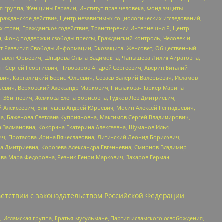
я группа, Женщины Евразии, Институт прав человека, Фонд защиты
Гражданское действие, Центр независимых социологических исследований,
стран, Гражданское содействие, Трансперенси Интернешнл-Р, Центр
н, Фонд поддержки свободы прессы, Гражданский контроль, Человек и
тут Развития Свободы Информации, Экозащита!-Женсовет, Общественный
й Павел Юрьевич, Шнырова Ольга Вадимовна, Чанышева Лилия Айратовна,
ин Сергей Георгиевич, Пивоваров Андрей Сергеевич, Аверин Виталий
вич, Каргалицкий Борис Юльевич, Созаев Валерий Валерьевич, Исламов
льевич, Верховский Александр Маркович, Пислакова-Паркер Марина
н Збигневич, Жемкова Елена Борисовна, Гудков Лев Дмитриевич,
й Алексеевич, Блинушов Андрей Юрьевич, Мосин Алексей Геннадьевич,
а, Баженова Светлана Куприяновна, Максимов Сергей Владимирович,
а Залмановна, Кокорина Екатерина Алексеевна, Шуманов Илья
ч, Протасова Ирина Вячеславовна, Литинский Леонид Борисович,
а Дмитриевна, Королева Александра Евгеньевна, Смирнов Владимир
ова Мара Федоровна, Резник Генри Маркович, Захаров Герман
етствии с законодательством Российской Федерации
 Исламская группа, Братья-мусульмане, Партия исламского освобождения,