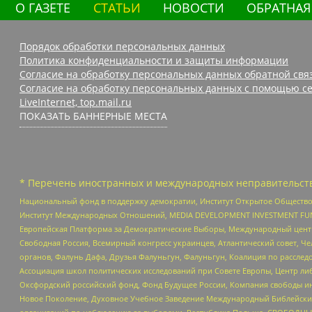
О ГАЗЕТЕ
СТАТЬИ
НОВОСТИ
ОБРАТНАЯ
Порядок обработки персональных данных
Политика конфиденциальности и защиты информации
Согласие на обработку персональных данных обратной свя
Согласие на обработку персональных данных с помощью се
LiveInternet, top.mail.ru
ПОКАЗАТЬ БАННЕРНЫЕ МЕСТА
* Перечень иностранных и международных неправительств
Национальный фонд в поддержку демократии, Институт Открытое Общество
Институт Международных Отношений, MEDIA DEVELOPMENT INVESTMENT FUND,
Европейская Платформа за Демократические Выборы, Международный цент
Свободная Россия, Всемирный конгресс украинцев, Атлантический совет, Ч
органов, Фалунь Дафа, Друзья Фалуньгун, Фалуньгун, Коалиция по рассле
Ассоциация школ политических исследований при Совете Европы, Центр ли
Оксфордский российский фонд, Фонд Будущее России, Компания свободы ин
Новое Поколение, Духовное Учебное Заведение Международный Библейский