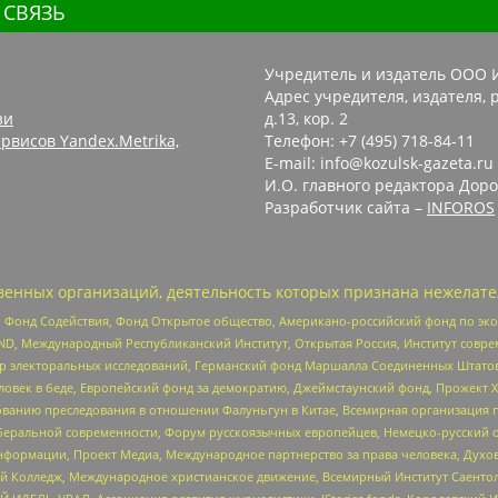
 СВЯЗЬ
Учредитель и издатель ООО 
Адрес учредителя, издателя, р
зи
д.13, кор. 2
рвисов Yandex.Metrika,
Телефон: +7 (495) 718-84-11
E-mail: info@kozulsk-gazeta.ru
И.О. главного редактора Доро
Разработчик сайта –
INFOROS
енных организаций, деятельность которых признана нежелате
 Фонд Содействия, Фонд Открытое общество, Американо-российский фонд по э
 Международный Республиканский Институт, Открытая Россия, Институт совре
р электоральных исследований, Германский фонд Маршалла Соединенных Штатов
еловек в беде, Европейский фонд за демократию, Джеймстаунский фонд, Прожект
дованию преследования в отношении Фалуньгун в Китае, Всемирная организация 
беральной современности, Форум русскоязычных европейцев, Немецко-русский о
формации, Проект Медиа, Международное партнерство за права человека, Духов
 Колледж, Международное христианское движение, Всемирный Институт Саентол