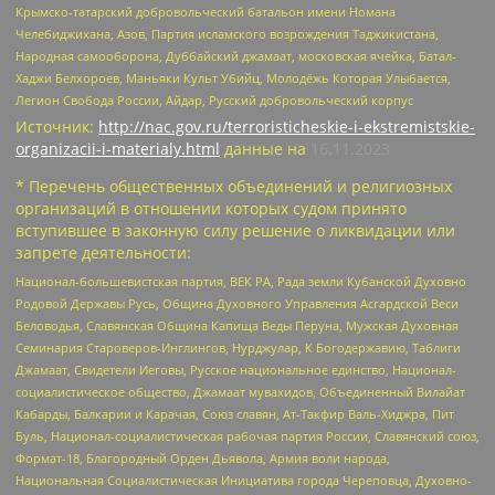
Крымско-татарский добровольческий батальон имени Номана
Челебиджихана, Азов, Партия исламского возрождения Таджикистана,
Народная самооборона, Дуббайский джамаат, московская ячейка, Батал-
Хаджи Белхороев, Маньяки Культ Убийц, Молодёжь Которая Улыбается,
Легион Свобода России, Айдар, Русский добровольческий корпус
Источник:
http://nac.gov.ru/terroristicheskie-i-ekstremistskie-
organizacii-i-materialy.html
данные на
16.11.2023
* Перечень общественных объединений и религиозных
организаций в отношении которых судом принято
вступившее в законную силу решение о ликвидации или
запрете деятельности:
Национал-большевистская партия, ВЕК РА, Рада земли Кубанской Духовно
Родовой Державы Русь, Община Духовного Управления Асгардской Веси
Беловодья, Славянская Община Капища Веды Перуна, Мужская Духовная
Семинария Староверов-Инглингов, Нурджулар, К Богодержавию, Таблиги
Джамаат, Свидетели Иеговы, Русское национальное единство, Национал-
социалистическое общество, Джамаат мувахидов, Объединенный Вилайат
Кабарды, Балкарии и Карачая, Союз славян, Ат-Такфир Валь-Хиджра, Пит
Буль, Национал-социалистическая рабочая партия России, Славянский союз,
Формат-18, Благородный Орден Дьявола, Армия воли народа,
Национальная Социалистическая Инициатива города Череповца, Духовно-