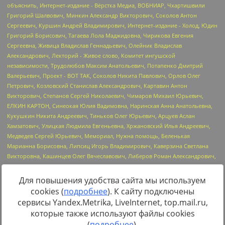
Для повышения удобства сайта мы используем
cookies (
подробнее
). К сайту подключены
Источник:
https://minjust.gov.ru/uploaded/files/reestr-
сервисы Yandex.Metrika, LiveInternet, top.mail.ru,
inostrannyih-agentov-22-03-2024.pdf
данные на
22.03.2024
которые также используют файлы cookies
(
подробнее
).