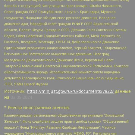
борьбы с коррупцией, Фонд защиты прав граждан, Штабы Навального,
Совет граждан СССР Прикубанского округа г. Краснодара, Мужское
государство, Народное объединение русского движения, Народное
движение Адат, Народный совет граждан РСФСР СССР Архангельской
области, Проект Штурм, Граждане СССР, Держава Союз Советских Светлых
Родов, Совет Советских Социалистических Районов, Meta Platforms Inc,
Facebook, Instagram, WhatsApp, СИЧ-С14, Добровольческое Движение
Организации украинских националистов, Черный Комитет, Татарстанское
Региональное Всетатарское общественное движение, Невоград,
Молодежное Демократическое Движение Весна, Верховный Совет
Татарской Автономной Советской Социалистической Республики, Конгресс
ойрат-калмыцкого народа, Исполнительный комитет совета народных
депутатов Красноярского края, Этническое национальное объединение,
ЛГБТ, Я.МЫ Сергей Фургал
Источник:
https://minjust.gov.ru/ru/documents/7822/
данные
на
03.05.2024
* Реестр иностранных агентов:
Калининградская региональная общественная организация "Экозащита!-Женсовет", Фонд содействия защите прав и свобод граждан "Общественный вердикт", Фонд "Институт Развития Свободы Информации", Частное учреждение "Информационное агентство МЕМО. РУ", Региональная общественная организация "Общественная комиссия по сохранению наследия академика Сахарова", Фонд поддержки свободы прессы, Санкт-Петербургская общественная правозащитная организация "Гражданский контроль", Межрегиональная общественная организация "Информационно-просветительский центр "Мемориал", Региональный Фонд "Центр Защиты Прав Средств Массовой Информации", с 05.12.2023 Фонд "Центр Защиты Прав Средств массовой информации", Региональная общественная благотворительная организация помощи беженцам и мигрантам "Гражданское содействие", Негосударственное образовательное учреждение дополнительного профессионального образования (повышение квалификации) специалистов "АКАДЕМИЯ ПО ПРАВАМ ЧЕЛОВЕКА", Свердловская региональная общественная организация "Сутяжник", Автономная некоммерческая организация "Центр независимых социологических исследований", Союз общественных объединений "Российский исследовательский центр по правам человека", Региональное общественное учреждение научно-информационный центр "МЕМОРИАЛ", Некоммерческая организация "Фонд защиты гласности", Автономная некоммерческая организация "Институт прав человека", Городская общественная организация "Екатеринбургское общество "МЕМОРИАЛ", Городская общественная организация "Рязанское историко-просветительское и правозащитное общество "Мемориал" (Рязанский Мемориал), Челябинский региональный орган общественной самодеятельности – женское общественное объединение "Женщины Евразии", Челябинский региональный орган общественной самодеятельности "Уральская правозащитная группа", Фонд содействия защите здоровья и социальной справедливости имени Андрея Рылькова, Автономная Некоммерческая Организация "Аналитический Центр Юрия Левады", Автономная некоммерческая организация социальной поддержки населения "Проект Апрель", Региональная общественная организация помощи женщинам и детям, находящимся в кризисной ситуации "Информационно-методический центр "Анна", Фонд содействия развитию массовых коммуникаций и правовому просвещению "Так-так-Так", Фонд содействия устойчивому развитию "Серебряная тайга", Свердловский региональный общественный фонд социальных проектов "Новое время", "Idel.Реалии", Кавказ.Реалии, Крым.Реалии, Телеканал Настоящее Время, Татаро-башкирская служба Радио Свобода (Azatliq Radiosi), Радио Свободная Европа/Радио Свобода (PCE/PC), "Сибирь.Реалии", "Фактограф", Благотворительный фонд помощи осужденным и их семьям, Автономная некоммерческая организация "Институт глобализации и социальных движений", Фонд "В защиту прав заключенных", Частное учреждение "Центр поддержки и содействия развитию средств массовой информации", Пензенский региональный общественный благотворительный фонд "Гражданский союз", "Север.Реалии", Некоммерческая организация Фонд "Правовая инициатива", Общество с ограниченной ответственностью "Радио Свободная Европа/Радио Свобода", Чешское информационное агентство "MEDIUM-ORIENT", Красноярская региональная общественная организация "Мы против СПИДа", Камалягин Денис Николаевич, Маркелов Сергей Евгеньевич, Пономарев Лев Александрович, Савицкая Людмила Алексеевна, Автономная некоммерческая организация "Центр по работе с проблемой насилия "НАСИЛИЮ.НЕТ", Межрегиональный профессиональный союз работников здравоохранения "Альянс врачей", Юридическое лицо, зарегистрированное в Латвийской Республике, SIA "Medusa Project" (регистрационный номер 40103797863, дата регистрации 10.06.2014), Некоммерческая организация "Фонд по борьбе с коррупцией", Автономная некоммерческая организация "Институт права и публичной политики", Баданин Роман Сергеевич, Гликин Максим Александрович, Железнова Мария Михайловна, Лукьянова Юлия Сергеевна, Маетная Елизавета Витальевна, Маняхин Петр Борисович, Чуракова Ольга Владимировна, Ярош Юлия Петровна, Юридическое лицо "The Insider SIA", зарегистрированное в Риге, Латвийская Республика (дата регистрации 26.06.2015), являющееся администратором доменного имени интернет-издания "The Insider SIA", https://theins.ru, Постернак Алексей Евгеньевич, Рубин Михаил Аркадьевич, Анин Роман Александрович, Юридическое лицо Istories fonds, зарегистрированное в Латвийской Республике (регистрационный номер 50008295751, дата регистрации 24.02.2020), Великовский Дмитрий Александрович, Долинина Ирина Николаевна, Мароховская Алеся Алексеевна, Шлейнов Роман Юрьевич, Шмагун Олеся Валентиновна, Общество с ограниченной ответственностью "Альтаир 2021", Общество с ограниченной ответственностью "Вега 2021", Общество с ограниченной ответственностью "Главный редактор 2021", Общество с ограниченной ответственностью "Ромашки монолит", Важенков Артем Валерьевич, Ивановская областная общественная организация "Центр гендерных исследований", Гурман Юрий Альбертович, Медиапроект "ОВД-Инфо", Егоров Владимир Владимирович, Жилинский Владимир Александрович, Общество с ограниченной ответственностью "ЗП", Иванова София Юрьевна, Карезина Инна Павловна, Кильтау Екатерина Викторовна, Петров Алексей Викторович, Пискунов Сергей Евгеньевич, Смирнов Сергей Сергеевич, Тихонов Михаил Сергеевич, Общество с ограниченной ответственностью "ЖУРНАЛИСТ-ИНОСТРАННЫЙ АГЕНТ", Арапова Галина Юрьевна, Вольтская Татьяна Анатольевна, Американская компания "Mason G.E.S. Anonymous Foundation" (США), являющаяся владельцем интернет-издания https://mnews.world/, Компания "Stichting Bellingcat", зарегистрированная в Нидерландах (дата регистрации 11.07.2018), Захаров Андрей Вячеславович, Клепиковская Екатерина Дмитриевна, Общество с ограниченной ответственностью "МЕМО", Перл Роман Александрович, Симонов Евгений Алексеевич, Соловьева Елена Анатольевна, Сотников Даниил Владимирович, Сурначева Елизавета Дмитриевна, Автономная некоммерческая организация по защите прав человека и информированию населения "Якутия – Наше Мнение", Общество с ограниченной ответственностью "Москоу диджитал медиа", с 26.01.2023 Общество с ограниченной ответственностью "Чайка Белые сады", Ветошкина Валерия Валерьевна, Заговора Максим Александрович, Межрегиональное общественное движение "Российская ЛГБТ - сеть", Оленичев Максим Владимирович, Павлов Иван Юрьевич, Скворцова Елена Сергеевна, Общество с ограниченной ответственностью "Как бы инагент", Кочетков Игорь Викторович, Общество с ограниченной ответственностью "Честные выборы", Еланчик Олег Александрович, Общество с ограниченной ответственностью "Нобелевский призыв", Гималова Регина Эмилевна, Григорьев Андрей Валерьевич, Григорьева Алина Александровна, Ассоциация по содействию защите прав призывников, альтернативнослужащих и военнослужащих "Правозащитная группа "Гражданин.Армия.Право", Хисамова Регина Фаритовна, Автономная некоммерческая организация по реализации социально-правовых программ "Лилит", Дальневосточное общественное движение "Маяк", Санкт-Петербургская ЛГБТ-инициативная группа "Выход", Инициативная группа ЛГБТ+ "Реверс", Алексеев Андрей Викторович, Бекбулатова Таисия Львовна, Беляев Иван Михайлович, Владыкина Елена Сергеевна, Гельман Марат Александрович, Никульшина Вероника Юрьевна, Толоконникова Надежда Андреевна, Шендерович Виктор Анатольевич, Общество с ограниченной ответственностью "Данное сообщение", Общество с ограниченной ответственностью Издательский дом "Новая глава", Айнбиндер Александра Александровна, Московский комьюнити-центр для ЛГБТ+инициатив, Благотворительный фонд развития филантропии, Deutsche Welle (Германия, Kurt-Schumacher-Strasse 3, 53113 Bonn), Борзунова Мария Михайловна, Воробьев Виктор Викторович, Голубева Анна Львовна, Константинова Алла Михайловна, Малкова Ирина Владимировна, Мурадов Мурад Абдулгалимович, Осетинская Елизавета Николаевна, Понасенков Евгений Николаевич, Ганапольский Матвей Юрьевич, Киселев Евгений Алексеевич, Борухович Ирина Григорьевна, Дремин Иван Тимофеевич, Дубровский Дмитрий Викторович, Красноярская региональная общественная организация поддержки и развития альтернативных образовательных технологий и межкультурных коммуникаций "ИНТЕРРА", Маяковская Екатерина Алексеевна, Фейгин Марк Захарович, Филимонов Андрей Викторович, Дзугкоева Регина Николаевна, Доброхотов Роман Александрович, Дудь Юрий Александрович, Елкин Сергей Владимирович, Кругликов Кирилл Игоревич, Сабунаева Мария Леонидовна, Семенов Алексей Владимирович, Шаинян Карен Багратович, Шульман Екатерина Михайловна, Асафьев Артур Валерьевич, Вахштайн Виктор Семенович, Венедиктов Алексей Алексеевич, Лушникова Екатерина Евгеньевна, Волков Леонид Михайлович, Невзоров Александр Глебович, Пархоменко Сергей Борисович, Сироткин Ярослав Николаевич, Кара-Мурза Владимир Владимирович, Баранова Наталья Владимировна, Гозман Леонид Яковлевич, Кагарлицкий Борис Юльевич, Климарев Михаил Валерьевич, Милов Владимир Станиславович, Автономная некоммерческая организация Краснодарский центр современного искусства "Типография", Моргенштерн Алишер Тагирович, Соболь Любовь Эдуардовна, Общество с ограниченной ответственностью "ЛИЗА НОРМ", Каспаров Гарри Кимович, Ходорковский Михаил Борисович, Общество с ограниченной ответственностью "Апрельские тезисы", Данилович Ирина Брониславовна, Кашин Олег Владимирович, Петров Николай Владимирович, Пивоваров Алексей Владимирович, Соколов Михаил Владимирович, Цветкова Юлия Владимировна, Чичваркин Евгений Александрович, Комитет против пыток/Команда против пыток, Общество с ограниченной ответственностью "Первый научный", Общество с ограниченной ответственностью "Вертолет и ко", Белоцерковская Вероника Борисовна, Кац Максим Евгеньевич, Лазарева Татьяна Юрьевна, Шаведдинов Руслан Табризович, Яшин Илья Валерьевич, Общество с ограниченной ответственностью "Иноагент ААВ", Алешковский Дмитрий Петрович, Альбац Евгения Марковна, Быков Дмитрий Львович, Галямина Юлия Евгеньевна, Лойко Сергей Леонидович, Мартынов Кирилл Константинович, Медведев Сергей Александрович, Крашенинников Федор Геннадиевич, Гордеева Катерина Вл