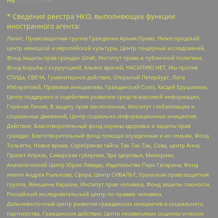
* Сведения реестра НКО, выполняющих функции
иностранного агента:
Лилит, Правозащитная группа Гражданин.Армия.Право, Нижегородский
центр немецкой и европейской культуры, Центр гендерных исследований,
Фонд защиты прав граждан Штаб, Институт права и публичной политики,
Фонд борьбы с коррупцией, Альянс врачей, НАСИЛИЮ.НЕТ, Мы против
СПИДа, СВЕЧА, Гуманитарное действие, Открытый Петербург, Лига
Избирателей, Правовая инициатива, Гражданский Союз, Хасдей Ерушалаим,
Центр поддержки и содействия развитию средств массовой информации,
Горячая Линия, В защиту прав заключенных, Институт глобализации и
социальных движений, Центр социально-информационных инициатив
Действие, Благотворительный фонд охраны здоровья и защиты прав
граждан, Благотворительный фонд помощи осужденным и их семьям, Фонд
Тольятти, Новое время, Серебряная тайга, Так-Так-Так, Сова, центр Анна,
Проект Апрель, Самарская губерния, Эра здоровья, Мемориал,
Аналитический Центр Юрия Левады, Издательство Парк Гагарина, Фонд
имени Андрея Рылькова, Сфера, Центр СИБАЛЬТ, Уральская правозащитная
группа, Женщины Евразии, Институт прав человека, Фонд защиты гласности,
Российский исследовательский центр по правам человека,
Дальневосточный центр развития гражданских инициатив и социального
партнерства, Гражданское действие, Центр независимых социологических