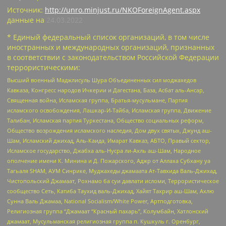
Источник:
http://unro.minjust.ru/NKOForeignAgent.aspx
данные на
24.03.2022
* Единый федеральный список организаций, в том числе
иностранных и международных организаций, признанных
в соответствии с законодательством Российской Федерации
террористическими:
Высший военный Маджлисуль Шура Объединенных сил моджахедов
Кавказа, Конгресс народов Ичкерии и Дагестана, База, Асбат аль-Ансар,
Священная война, Исламская группа, Братья-мусульмане, Партия
исламского освобождения, Лашкар-И-Тайба, Исламская группа, Движение
Талибан, Исламская партия Туркестана, Общество социальных реформ,
Общество возрождения исламского наследия, Дом двух святых, Джунд аш-
Шам, Исламский джихад, Аль-Каида, Имарат Кавказ, АБТО, Правый сектор,
Исламское государство, Джабха аль-Нусра ли-Ахль аш-Шам, Народное
ополчение имени К. Минина и Д. Пожарского, Аджр от Аллаха Субхану уа
Тагьаля SHAM, АУМ Синрике, Муджахеды джамаата Ат-Тавхида Валь-Джихад,
Чистопольский Джамаат, Рохнамо ба суи давлати исломи, Террористическое
сообщество Сеть, Катиба Таухид валь-Джихад, Хайят Тахрир аш-Шам, Ахлю
Сунна Валь Джамаа, National Socialism/White Power, Артподготовка,
Религиозная группа “Джамаат “Красный пахарь”, Колумбайн, Хатлонский
джамаат, Мусульманская религиозная группа п. Кушкуль г. Оренбург,