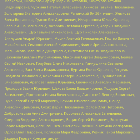
Маркович, Пислакова-Паркер Марина Петровна, Кочеткова Татьяна
Владимировна, Чуркина Наталья Валерьевна, Акимова Татьяна Николаевна,
Золотарева Екатерина Александровна, Рачинский Ян Збигневич, Жемкова
Елена Борисовна, Гудков Лев Дмитриевич, Илларионова Юлия Юрьевна,
Саранг Анна Васильевна, Захарова Светлана Сергеевна, Аверин Владимир
Анатольевич, Щур Татьяна Михайловна, Щур Николай Алексеевич,
Блинушов Андрей Юрьевич, Мосин Алексей Геннадьевич, Гефтер Валентин
Михайлович, Симонов Алексей Кириллович, Флиге Ирина Анатольевна,
Мельникова Валентина Дмитриевна, Вититинова Елена Владимировна,
Баженова Светлана Куприяновна, Максимов Сергей Владимирович, Беляев
Сергей Иванович, Голубева Елена Николаевна, Ганнушкина Светлана
Алексеевна, Закс Елена Владимировна, Буртина Елена Юрьевна, Гендель
Людмила Залмановна, Кокорина Екатерина Алексеевна, Шуманов Илья
Вячеславович, Арапова Галина Юрьевна, Свечников Анатолий Мариевич,
Прохоров Вадим Юрьевич, Шахова Елена Владимировна, Подузов Сергей
Васильевич, Протасова Ирина Вячеславовна, Литинский Леонид Борисович,
Лукашевский Сергей Маркович, Бахмин Вячеслав Иванович, Шабад
Анатолий Ефимович, Сухих Дарья Николаевна, Орлов Олег Петрович,
Добровольская Анна Дмитриевна, Королева Александра Евгеньевна,
Смирнов Владимир Александрович, Вицин Сергей Ефимович, Золотухин
Борис Андреевич, Левинсон Лев Семенович, Локшина Татьяна Иосифовна,
Орлов Олег Петрович, Полякова Мара Федоровна, Резник Генри Маркович,
Захаров Герман Константинович