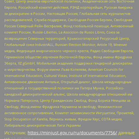
Совет, Центр анализа европейской политики, Академическая сеть Восточная
Европа, Российский комитет действия, РЭНД корпорейшн, Русская Америка
за демократию в России, Настоящая Россия, Глобальная сеть журналистов-
расследователей, Служба поддержки, Свободная Россия Берлин, Свободная
Россия Северный Рейн-Вестфалия, Фонд глобальной помощи, Антивоенный
комитет России, Russie-Libertes, La Asocicion de Rusos Libres, Союз за
возвращение Северных территорий, Крымскотатарский Ресурсный Центр,
Глобальный союз IndustriALL, Russian Election Monitor, Article 19, Мнение
медиа, Федерация анархического черного креста, Радио Свободная Европа,
Германское общество изучения Восточной Европы, Фонд имени Фридриха
Эберта, XZ gGmbH, Мобильная академия поддержки гендерной демократии
и миротворчества, Форум имени Льва Копелева, American Councils for
International Education, Cultural Vistas, Institute of International Education,
Антивоенное движение Антальи, Открытый диалог, Школа международных
отношений и государственной политики им Питера Мунка, Российско-
канадский демократический альянс, Школа международных отношений им
Нормана Патерсона, Центр Гражданских Свобод, Фонд Бориса Немцова за
Свободу, Фонд имени Фридриха Науманна за свободу, Феминистское
антивоенное сопротивление, Комитет независимости Ингушетии, Прометей,
Stop Occupation of Karelia, Вернись живым, Фридом Хаус, СОТА медиа,
Либерально-демократическая Лига Украины
Источник:
https://minjust.gov.ru/ru/documents/7756/
данные
на
13.05.2024