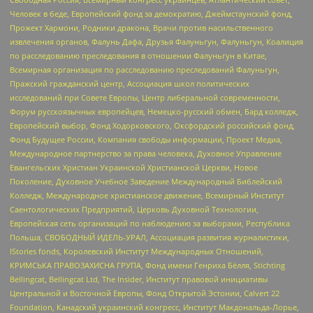
Человек в беде, Европейский фонд за демократию, Джеймстаунский фонд,
Прожект Хармони, Родники дракона, Врачи против насильственного
извлечения органов, Фалунь Дафа, Друзья Фалуньгун, Фалуньгун, Коалиция
по расследованию преследования в отношении Фалуньгун в Китае,
Всемирная организация по расследованию преследований Фалуньгун,
Пражский гражданский центр, Ассоциация школ политических
исследований при Совете Европы, Центр либеральной современности,
Форум русскоязычных европейцев, Немецко-русский обмен, Бард колледж,
Европейский выбор, Фонд Ходорковского, Оксфордский российский фонд,
Фонд Будущее России, Компания свободы информации, Проект Медиа,
Международное партнерство за права человека, Духовное Управление
Евангельских Христиан Украинской Христианской Церкви, Новое
Поколение, Духовное Учебное Заведение Международный Библейский
Колледж, Международное христианское движение, Всемирный Институт
Саентологических Предприятий, Церковь Духовной Технологии,
Европейская сеть организаций по наблюдению за выборами, Республика
Польша, СВОБОДНЫЙ ИДЕЛЬ-УРАЛ, Ассоциация развития журналистики,
IStories fonds, Королевский Институт Международных Отношений,
КРИМСЬКА ПРАВОЗАХИСНА ГРУПА, Фонд имени Генриха Бёлля, Stichting
Bellingcat, Bellingcat Ltd, The Insider, Институт правовой инициативы
Центральной и Восточной Европы, Фонд Открытой Эстонии, Calvert 22
Foundation, Канадский украинский конгресс, Институт Макдональда-Лорье,