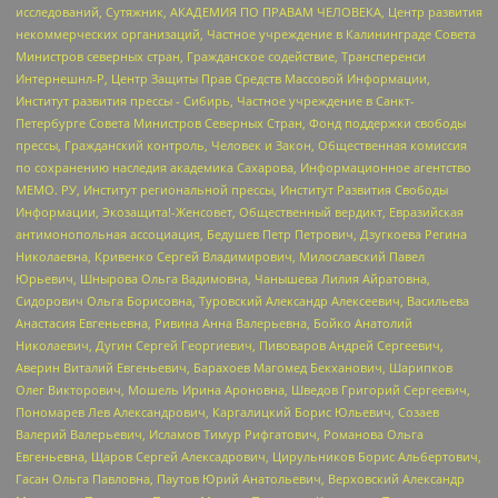
исследований, Сутяжник, АКАДЕМИЯ ПО ПРАВАМ ЧЕЛОВЕКА, Центр развития
некоммерческих организаций, Частное учреждение в Калининграде Совета
Министров северных стран, Гражданское содействие, Трансперенси
Интернешнл-Р, Центр Защиты Прав Средств Массовой Информации,
Институт развития прессы - Сибирь, Частное учреждение в Санкт-
Петербурге Совета Министров Северных Стран, Фонд поддержки свободы
прессы, Гражданский контроль, Человек и Закон, Общественная комиссия
по сохранению наследия академика Сахарова, Информационное агентство
МЕМО. РУ, Институт региональной прессы, Институт Развития Свободы
Информации, Экозащита!-Женсовет, Общественный вердикт, Евразийская
антимонопольная ассоциация, Бедушев Петр Петрович, Дзугкоева Регина
Николаевна, Кривенко Сергей Владимирович, Милославский Павел
Юрьевич, Шнырова Ольга Вадимовна, Чанышева Лилия Айратовна,
Сидорович Ольга Борисовна, Туровский Александр Алексеевич, Васильева
Анастасия Евгеньевна, Ривина Анна Валерьевна, Бойко Анатолий
Николаевич, Дугин Сергей Георгиевич, Пивоваров Андрей Сергеевич,
Аверин Виталий Евгеньевич, Барахоев Магомед Бекханович, Шарипков
Олег Викторович, Мошель Ирина Ароновна, Шведов Григорий Сергеевич,
Пономарев Лев Александрович, Каргалицкий Борис Юльевич, Созаев
Валерий Валерьевич, Исламов Тимур Рифгатович, Романова Ольга
Евгеньевна, Щаров Сергей Алексадрович, Цирульников Борис Альбертович,
Гасан Ольга Павловна, Паутов Юрий Анатольевич, Верховский Александр