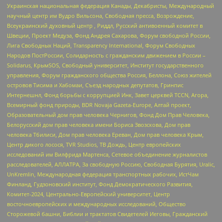
Украинская национальная федерация Канады, Декабристы, Международный
научный центр им Вудро Вильсона, Свободная пресса, Возрождение,
Всеукраинский духовный центр , Риддл, Русский антивоенный комитет в
Швеции, Проект Медуза, Фонд Андрея Сахарова, Форум свободной России,
Лига Свободных Наций, Transparеncy International, Форум Свободных
Народов ПостРоссии, Солидарность с гражданским движением в России –
Solidarus, КрымSOS, Свободный университет, Институт государственного
управления, Форум гражданского общества Россия, Беллона, Союз жителей
островов Тисима и Хабомаи, Съезд народных депутатов, Гринпис
Интернешнл, Фонд борьбы с коррупцией Инк, Завет церквей TCCN, Агора,
Всемирный фонд природы, BDR Novaja Gazeta-Europe, Алтай проект,
Образовательный дом прав человека Чернигов, Фонд Дом Прав Человека,
Белорусский дом прав человека имени Бориса Звозскова, Дом прав
человека Тбилиси, Дом прав человека Ереван, Дом прав человека Крым,
Центр дикого лосося, TVR Studios, ТВ Дождь, Центр европейских
исследований им Вилфрида Мартенса, Сетевое объединение журналистов
расследователей, АЛЛАТРА, За свободную Россию, Свободная Бурятия, Uralic,
UnKremlin, Международная федерация транспортных рабочих, ИстЧам
Финланд, Гудзоновский институт, Фонд Демократического Развития,
Комитет-2024, Центрально-Европейский университет, Центр
восточноевропейских и международных исследований, Общество
Сторожевой башни, Библии и трактатов Свидетелей Иеговы, Гражданский