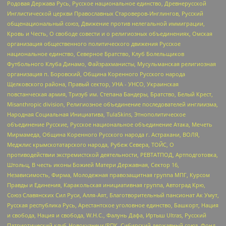
Родовая Держава Русь, Русское национальное единство, Древнерусской
Инглистической церкви Православных Староверов-Инглингов, Русский
общенациональный союз, Движение против нелегальной иммиграции,
Кровь и Честь, О свободе совести и о религиозных объединениях, Омская
организация общественного политического движения Русское
национальное единство, Северное Братство, Клуб Болельщиков
Футбольного Клуба Динамо, Файзрахманисты, Мусульманская религиозная
организация п. Боровский, Община Коренного Русского народа
Щелковского района, Правый сектор, УНА - УНСО, Украинская
повстанческая армия, Тризуб им. Степана Бандеры, Братство, Белый Крест,
Misanthropic division, Религиозное объединение последователей инглиизма,
Народная Социальная Инициатива, TulaSkins, Этнополитическое
объединение Русские, Русское национальное объединение Атака, Мечеть
Мирмамеда, Община Коренного Русского народа г. Астрахани, ВОЛЯ,
Меджлис крымскотатарского народа, Рубеж Севера, ТОЙС, О
противодействии экстремистской деятельности, РЕВТАТПОД, Артподготовка,
Штольц, В честь иконы Божией Матери Державная, Сектор 16,
Независимость, Фирма, Молодежная правозащитная группа МПГ, Курсом
Правды и Единения, Каракольская инициативная группа, Автоград Крю,
Союз Славянских Сил Руси, Алля-Аят, Благотворительный пансионат Ак Умут,
Русская республика Русь, Арестантское уголовное единство, Башкорт, Нация
и свобода, Нация и свобода, W.H.С., Фалунь Дафа, Иртыш Ultras, Русский
Патриотический клуб-Новокузнецк/РПК, Сибирский державный союз, Фонд