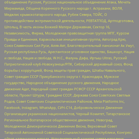
объединение Русские, Русское национальное объединение Атака, Мечеть
Мирмамеда, Община Коренного Русского народа г. Астрахани, ВОЛЯ,
Меджлис крымскотатарского народа, Рубеж Севера, ТОЙС, О
противодействии экстремистской деятельности, РЕВТАТПОД, Артподготовка,
Штольц, В честь иконы Божией Матери Державная, Сектор 16,
Независимость, Фирма, Молодежная правозащитная группа МПГ, Курсом
Правды и Единения, Каракольская инициативная группа, Автоград Крю,
Союз Славянских Сил Руси, Алля-Аят, Благотворительный пансионат Ак Умут,
Русская республика Русь, Арестантское уголовное единство, Башкорт, Нация
и свобода, Нация и свобода, W.H.С., Фалунь Дафа, Иртыш Ultras, Русский
Патриотический клуб-Новокузнецк/РПК, Сибирский державный союз, Фонд
борьбы с коррупцией, Фонд защиты прав граждан, Штабы Навального,
Совет граждан СССР Прикубанского округа г. Краснодара, Мужское
государство, Народное объединение русского движения, Народное
движение Адат, Народный совет граждан РСФСР СССР Архангельской
области, Проект Штурм, Граждане СССР, Держава Союз Советских Светлых
Родов, Совет Советских Социалистических Районов, Meta Platforms Inc,
Facebook, Instagram, WhatsApp, СИЧ-С14, Добровольческое Движение
Организации украинских националистов, Черный Комитет, Татарстанское
Региональное Всетатарское общественное движение, Невоград,
Молодежное Демократическое Движение Весна, Верховный Совет
Татарской Автономной Советской Социалистической Республики, Конгресс
ойрат-калмыцкого народа, Исполнительный комитет совета народных