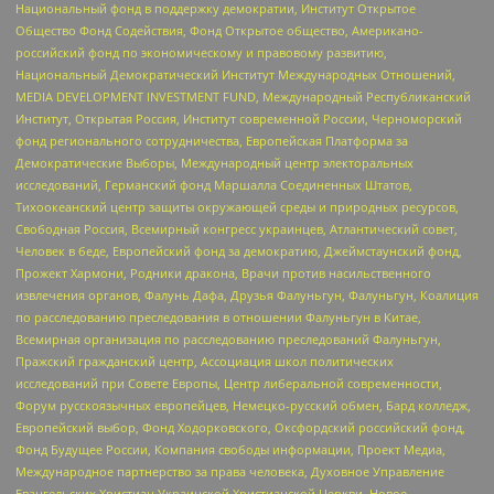
Национальный фонд в поддержку демократии, Институт Открытое
Общество Фонд Содействия, Фонд Открытое общество, Американо-
российский фонд по экономическому и правовому развитию,
Национальный Демократический Институт Международных Отношений,
MEDIA DEVELOPMENT INVESTMENT FUND, Международный Республиканский
Институт, Открытая Россия, Институт современной России, Черноморский
фонд регионального сотрудничества, Европейская Платформа за
Демократические Выборы, Международный центр электоральных
исследований, Германский фонд Маршалла Соединенных Штатов,
Тихоокеанский центр защиты окружающей среды и природных ресурсов,
Свободная Россия, Всемирный конгресс украинцев, Атлантический совет,
Человек в беде, Европейский фонд за демократию, Джеймстаунский фонд,
Прожект Хармони, Родники дракона, Врачи против насильственного
извлечения органов, Фалунь Дафа, Друзья Фалуньгун, Фалуньгун, Коалиция
по расследованию преследования в отношении Фалуньгун в Китае,
Всемирная организация по расследованию преследований Фалуньгун,
Пражский гражданский центр, Ассоциация школ политических
исследований при Совете Европы, Центр либеральной современности,
Форум русскоязычных европейцев, Немецко-русский обмен, Бард колледж,
Европейский выбор, Фонд Ходорковского, Оксфордский российский фонд,
Фонд Будущее России, Компания свободы информации, Проект Медиа,
Международное партнерство за права человека, Духовное Управление
Евангельских Христиан Украинской Христианской Церкви, Новое