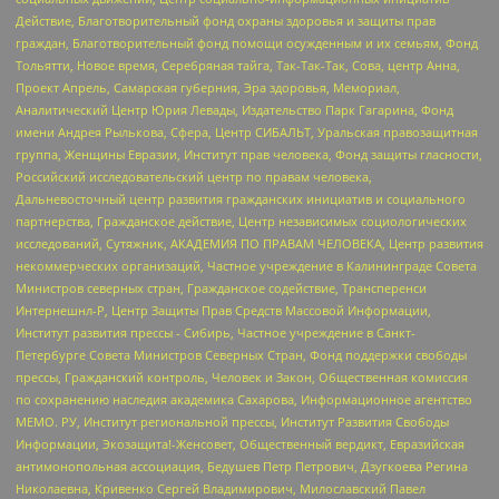
Действие, Благотворительный фонд охраны здоровья и защиты прав
граждан, Благотворительный фонд помощи осужденным и их семьям, Фонд
Тольятти, Новое время, Серебряная тайга, Так-Так-Так, Сова, центр Анна,
Проект Апрель, Самарская губерния, Эра здоровья, Мемориал,
Аналитический Центр Юрия Левады, Издательство Парк Гагарина, Фонд
имени Андрея Рылькова, Сфера, Центр СИБАЛЬТ, Уральская правозащитная
группа, Женщины Евразии, Институт прав человека, Фонд защиты гласности,
Российский исследовательский центр по правам человека,
Дальневосточный центр развития гражданских инициатив и социального
партнерства, Гражданское действие, Центр независимых социологических
исследований, Сутяжник, АКАДЕМИЯ ПО ПРАВАМ ЧЕЛОВЕКА, Центр развития
некоммерческих организаций, Частное учреждение в Калининграде Совета
Министров северных стран, Гражданское содействие, Трансперенси
Интернешнл-Р, Центр Защиты Прав Средств Массовой Информации,
Институт развития прессы - Сибирь, Частное учреждение в Санкт-
Петербурге Совета Министров Северных Стран, Фонд поддержки свободы
прессы, Гражданский контроль, Человек и Закон, Общественная комиссия
по сохранению наследия академика Сахарова, Информационное агентство
МЕМО. РУ, Институт региональной прессы, Институт Развития Свободы
Информации, Экозащита!-Женсовет, Общественный вердикт, Евразийская
антимонопольная ассоциация, Бедушев Петр Петрович, Дзугкоева Регина
Николаевна, Кривенко Сергей Владимирович, Милославский Павел