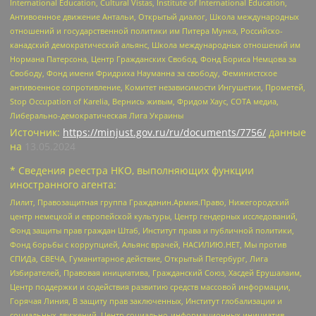
International Education, Cultural Vistas, Institute of International Education,
Антивоенное движение Антальи, Открытый диалог, Школа международных
отношений и государственной политики им Питера Мунка, Российско-
канадский демократический альянс, Школа международных отношений им
Нормана Патерсона, Центр Гражданских Свобод, Фонд Бориса Немцова за
Свободу, Фонд имени Фридриха Науманна за свободу, Феминистское
антивоенное сопротивление, Комитет независимости Ингушетии, Прометей,
Stop Occupation of Karelia, Вернись живым, Фридом Хаус, СОТА медиа,
Либерально-демократическая Лига Украины
Источник:
https://minjust.gov.ru/ru/documents/7756/
данные
на
13.05.2024
* Сведения реестра НКО, выполняющих функции
иностранного агента:
Лилит, Правозащитная группа Гражданин.Армия.Право, Нижегородский
центр немецкой и европейской культуры, Центр гендерных исследований,
Фонд защиты прав граждан Штаб, Институт права и публичной политики,
Фонд борьбы с коррупцией, Альянс врачей, НАСИЛИЮ.НЕТ, Мы против
СПИДа, СВЕЧА, Гуманитарное действие, Открытый Петербург, Лига
Избирателей, Правовая инициатива, Гражданский Союз, Хасдей Ерушалаим,
Центр поддержки и содействия развитию средств массовой информации,
Горячая Линия, В защиту прав заключенных, Институт глобализации и
социальных движений, Центр социально-информационных инициатив