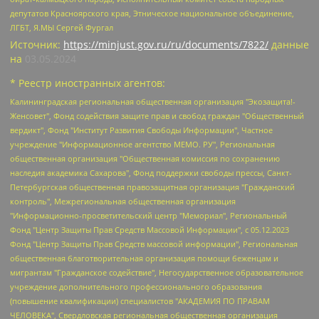
депутатов Красноярского края, Этническое национальное объединение,
ЛГБТ, Я.МЫ Сергей Фургал
Источник:
https://minjust.gov.ru/ru/documents/7822/
данные
на
03.05.2024
* Реестр иностранных агентов:
Калининградская региональная общественная организация "Экозащита!-Женсовет", Фонд содействия защите прав и свобод граждан "Общественный вердикт", Фонд "Институт Развития Свободы Информации", Частное учреждение "Информационное агентство МЕМО. РУ", Региональная общественная организация "Общественная комиссия по сохранению наследия академика Сахарова", Фонд поддержки свободы прессы, Санкт-Петербургская общественная правозащитная организация "Гражданский контроль", Межрегиональная общественная организация "Информационно-просветительский центр "Мемориал", Региональный Фонд "Центр Защиты Прав Средств Массовой Информации", с 05.12.2023 Фонд "Центр Защиты Прав Средств массовой информации", Региональная общественная благотворительная организация помощи беженцам и мигрантам "Гражданское содействие", Негосударственное образовательное учреждение дополнительного профессионального образования (повышение квалификации) специалистов "АКАДЕМИЯ ПО ПРАВАМ ЧЕЛОВЕКА", Свердловская региональная общественная организация "Сутяжник", Автономная некоммерческая организация "Центр независимых социологических исследований", Союз общественных объединений "Российский исследовательский центр по правам человека", Региональное общественное учреждение научно-информационный центр "МЕМОРИАЛ", Некоммерческая организация "Фонд защиты гласности", Автономная некоммерческая организация "Институт прав человека", Городская общественная организация "Екатеринбургское общество "МЕМОРИАЛ", Городская общественная организация "Рязанское историко-просветительское и правозащитное общество "Мемориал" (Рязанский Мемориал), Челябинский региональный орган общественной самодеятельности – женское общественное объединение "Женщины Евразии", Челябинский региональный орган общественной самодеятельности "Уральская правозащитная группа", Фонд содействия защите здоровья и социальной справедливости имени Андрея Рылькова, Автономная Некоммерческая Организация "Аналитический Центр Юрия Левады", Автономная некоммерческая организация социальной поддержки населения "Проект Апрель", Региональная общественная организация помощи женщинам и детям, находящимся в кризисной ситуации "Информационно-методический центр "Анна", Фонд содействия развитию массовых коммуникаций и правовому просвещению "Так-так-Так", Фонд содействия устойчивому развитию "Серебряная тайга", Свердловский региональный общественный фонд социальных проектов "Новое время", "Idel.Реалии", Кавказ.Реалии, Крым.Реалии, Телеканал Настоящее Время, Татаро-башкирская служба Радио Свобода (Azatliq Radiosi), Радио Свободная Европа/Радио Свобода (PCE/PC), "Сибирь.Реалии", "Фактограф", Благотворительный фонд помощи осужденным и их семьям, Автономная некоммерческая организация "Институт глобализации и социальных движений", Фонд "В защиту прав заключенных", Частное учреждение "Центр поддержки и содействия развитию средств массовой информации", Пензенский региональный общественный благотворительный фонд "Гражданский союз", "Север.Реалии", Некоммерческая организация Фонд "Правовая инициатива", Общество с ограниченной ответственностью "Радио Свободная Европа/Радио Свобода", Чешское информационное агентство "MEDIUM-ORIENT", Красноярская региональная общественная организация "Мы против СПИДа", Камалягин Денис Николаевич, Маркелов Сергей Евгеньевич, Пономарев Лев Александрович, Савицкая Людмила Алексеевна, Автономная некоммерческая организация "Центр по работе с проблемой насилия "НАСИЛИЮ.НЕТ", Межрегиональный профессиональный союз работников здравоохранения "Альянс врачей", Юридическое лицо, зарегистрированное в Латвийской Республике, SIA "Medusa Project" (регистрационный номер 40103797863, дата регистрации 10.06.2014), Некоммерческая организация "Фонд по борьбе с коррупцией", Автономная некоммерческая организация "Институт права и публичной политики", Баданин Роман Сергеевич, Гликин Максим Александрович, Железнова Мария Михайловна, Лукьянова Юлия Сергеевна, Маетная Елизавета Витальевна, Маняхин Петр Борисович, Чуракова Ольга Владимировна, Ярош Юлия Петровна, Юридическое лицо "The Insider SIA", зарегистрированное в Риге, Латвийская Республика (дата регистрации 26.06.2015), являющееся администратором доменного имени интернет-издания "The Insider SIA", https://theins.ru, Постернак Алексей Евгеньевич, Рубин Михаил Аркадьевич, Анин Роман Александрович, Юридическое лицо Istories fonds, зарегистрированное в Латвийской Республике (регистрационный номер 50008295751, дата регистрации 24.02.2020), Великовский Дмитрий Александрович, Долинина Ирина Николаевна, Мароховская Алеся Алексеевна, Шлейнов Роман Юрьевич, Шмагун Олеся Валентиновна, Общество с ограниченной ответственностью "Альтаир 2021", Общество с ограниченной ответственностью "Вега 2021", Общество с ограниченной ответственностью "Главный редактор 2021", Общество с ограниченной ответственностью "Ромашки монолит", Важенков Артем Валерьевич, Ивановская областная общественная организация "Центр гендерных исследований", Гурман Юрий Альбертович, Медиапроект "ОВД-Инфо", Егоров Владимир Владимирович, Жилинский Владимир Александрович, Общество с ограниченной ответственностью "ЗП", Иванова София Юрьевна, Карезина Инна Павловна, Кильтау Екатерина Викторовна, Петров Алексей Викторович, Пискунов Сергей Евгеньевич, Смирнов Сергей Сергеевич, Тихонов Михаил Сергеевич, Общество с ограниченной ответственностью "ЖУРНАЛИСТ-ИНОСТРАННЫЙ АГЕНТ", Арапова Галина Юрьевна, Вольтская Татьяна Анатольевна, Американская компания "Mason G.E.S. Anonymous Foundation" (США), являющаяся владельцем интернет-издания https://mnews.world/, Компания "Stichting Bellingcat", зарегистрированная в Нидерландах (дата регистрации 11.07.2018), Захаров Андрей Вячеславович, Клепиковская Екатерина Дмитриевна, Общество с ограниченной ответственностью "МЕМО", Перл Роман Александрович, Симонов Евгений Алексеевич, Соловьева Елена Анатольевна, Сотников Даниил Владимирович, Сурначева Елизавета Дмитриевна, Автономная некоммерческая организация по защите прав человека и информированию населения "Якутия – Наше Мнение", Общество с ограниченной ответственностью "Москоу диджитал медиа", с 26.01.2023 Общество с ограниченной ответственностью "Чайка Белые сады", Ветошкина Валерия Валерьевна, Заговора Максим Александрович, Межрегиональное общественное движение "Российская ЛГБТ - сеть", Оленичев Максим Владимирович, Павлов Иван Юрьевич, Скворцова Елена Сергеевна, Общество с ограниченной ответственностью "Как бы инагент", Кочетков Игорь Викторович, Общество с ограниченной ответственностью "Честные выборы", Еланчик Олег Александрович, Общество с ограниченной ответственностью "Нобелевский призыв", Гималова Регина Эмилевна, Григорьев Андрей Валерьевич, Григорьева Алина Александровна, Ассоциация по содействию защите прав призывников, альтернативнослужащих и военнослужащих "Правозащитная группа "Гражданин.Армия.Право", Хисамова Регина Фаритовна, Автономная некоммерческая организация по реализации социально-правовых программ "Лилит", Дальневосточное общественное движение "Маяк", Санкт-Петербургская ЛГБТ-инициативная группа "Выход", Инициативная группа ЛГБТ+ "Реверс", Алексеев Андрей Викторович, Бекбулатова Таисия Львовна, Беляев Иван Михайлович, Владыкина Елена Сергеевна, Гельман Марат Александрович, Никульшина Вероника Юрьевна, Толоконникова Надежда Андреевна, Шендерович Виктор Анатольевич, Общество с ограниченной ответственностью "Данное сообщение", Общество с ограниченной ответственностью Издательский дом "Новая глава", Айнбиндер Александра Александровна, Московский комьюнити-центр для ЛГБТ+инициатив, Благотворительный фонд развития филантропии, Deutsche Welle (Германия, Kurt-Schumacher-Strasse 3, 53113 Bonn), Борзунова Мария Михайловна, Воробьев Виктор Викторович, Голубева Анна Львовна, Константинова Алла Михайловна, Малкова Ирина Владимировна, Мурадов Мурад Абдулгалимович, Осетинская Елизавета Николаевна, Понасенков Евгений Николаевич, Ганапольский Матвей Юрьевич, Киселев Евгений Алексеевич, Борухович Ирина Григорьевна, Дремин Иван Тимофеевич, Дубровский Дмитрий Викторович, Красноярская региональная общественная организация поддержки и развития альтернативных образовательных технологий и межкультурных коммуникаций "ИНТЕРРА", Маяковская Екатерина Алексеевна, Фейгин Марк Захарович, Филимонов Андрей Викторович, Дзугкоева Регина Николаевна, Доброхотов Роман Александрович, Дудь Юрий Александрович, Елкин Сергей Владимирович, Кругликов Кирилл Игоревич, Сабунаева Мария Леонидовна, Семенов Алексей Владимирович, Шаинян Карен Багратович, Шульман Екатерина Михайловна, Асафьев Артур Валерьевич, Вахштайн Виктор Семенович, Венедиктов Алексей Алексеевич, Лушникова Екатерина Евгеньевна, Волков Леонид Михайлович, Невзоров Александр Глебович, Пархоменко Сергей Борисович, Сироткин Ярослав Николаевич, Кара-Мурза Владимир Владимирович, Баранова Наталья Владимировна, Гозман Леонид Яковлевич, Кагарлицкий Борис Юльевич, Климарев Михаил Валерьевич, Милов Владимир Станиславович, Автономная некоммерческая организация Краснодарский центр современного искусства "Типография", Моргенштерн Алишер Тагирович, Соболь Любовь Эдуардовна, Общество с ограниченной ответственностью "ЛИЗА НОРМ", Каспаров Гарри Кимович, Ходорковский Михаил Борисович, Общество с ограниченной ответственностью "Апрельские тезисы", Данилович Ирина Брониславовна, Кашин Олег Владимирович, Петров Николай Владимирович, Пивоваров Алексей Владимирович, Соколов Михаил Владимирович, Цветкова Юлия Владимировна, Чичваркин Евгений Александрович, Комитет против пыток/Команда против пыток, Общество с ограниченной ответственностью "Первый научный", Общество с ограниченной ответственностью "Вертолет и ко", Белоцерковская Вероника Борисовна, Кац Максим Евгеньевич, Лазарева Татьяна Юрьевна, Шаведдинов Руслан Табризович, Яшин Илья Валерьевич, Общество с ограниченной ответственностью "Иноагент ААВ", Алешковский Дмитрий Петрович, Альбац Евгения Марковна, Быков Дмитрий Львович, Галямина Юлия Евгеньевна, Лойко Сергей Леонидович, Мартынов Кирилл Константинович, Медведев Сергей Александрович, Крашенинников Федор Геннадиевич, Гордеева Катерина Вл