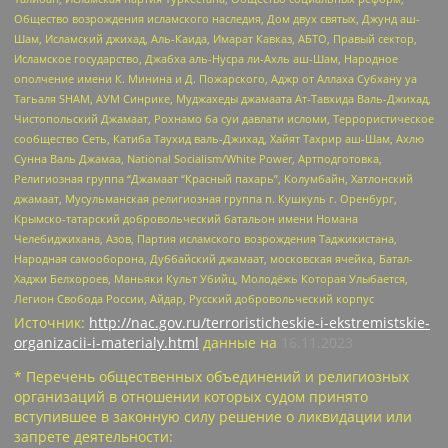
Общество возрождения исламского наследия, Дом двух святых, Джунд аш-
Шам, Исламский джихад, Аль-Каида, Имарат Кавказ, АБТО, Правый сектор,
Исламское государство, Джабха аль-Нусра ли-Ахль аш-Шам, Народное
ополчение имени К. Минина и Д. Пожарского, Аджр от Аллаха Субхану уа
Тагьаля SHAM, АУМ Синрике, Муджахеды джамаата Ат-Тавхида Валь-Джихад,
Чистопольский Джамаат, Рохнамо ба суи давлати исломи, Террористическое
сообщество Сеть, Катиба Таухид валь-Джихад, Хайят Тахрир аш-Шам, Ахлю
Сунна Валь Джамаа, National Socialism/White Power, Артподготовка,
Религиозная группа “Джамаат “Красный пахарь”, Колумбайн, Хатлонский
джамаат, Мусульманская религиозная группа п. Кушкуль г. Оренбург,
Крымско-татарский добровольческий батальон имени Номана
Челебиджихана, Азов, Партия исламского возрождения Таджикистана,
Народная самооборона, Дуббайский джамаат, московская ячейка, Батал-
Хаджи Белхороев, Маньяки Культ Убийц, Молодёжь Которая Улыбается,
Легион Свобода России, Айдар, Русский добровольческий корпус
Источник:
http://nac.gov.ru/terroristicheskie-i-ekstremistskie-
organizacii-i-materialy.html
данные на
16.11.2023
* Перечень общественных объединений и религиозных
организаций в отношении которых судом принято
вступившее в законную силу решение о ликвидации или
запрете деятельности: