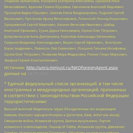
Людмила Залмановна, Кокорина Екатерина Алексеевна, Шуманов Илья
Вячеславович, Арапова Галина Юрьевна, Свечников Анатолий Мариевич,
Прохоров Вадим Юрьевич, Шахова Елена Владимировна, Подузов Сергей
Васильевич, Протасова Ирина Вячеславовна, Литинский Леонид Борисович,
Лукашевский Сергей Маркович, Бахмин Вячеслав Иванович, Шабад
Анатолий Ефимович, Сухих Дарья Николаевна, Орлов Олег Петрович,
Добровольская Анна Дмитриевна, Королева Александра Евгеньевна,
Смирнов Владимир Александрович, Вицин Сергей Ефимович, Золотухин
Борис Андреевич, Левинсон Лев Семенович, Локшина Татьяна Иосифовна,
Орлов Олег Петрович, Полякова Мара Федоровна, Резник Генри Маркович,
Захаров Герман Константинович
Источник:
http://unro.minjust.ru/NKOForeignAgent.aspx
данные на
24.03.2022
* Единый федеральный список организаций, в том числе
иностранных и международных организаций, признанных
в соответствии с законодательством Российской Федерации
террористическими:
Высший военный Маджлисуль Шура Объединенных сил моджахедов
Кавказа, Конгресс народов Ичкерии и Дагестана, База, Асбат аль-Ансар,
Священная война, Исламская группа, Братья-мусульмане, Партия
исламского освобождения, Лашкар-И-Тайба, Исламская группа, Движение
Талибан, Исламская партия Туркестана, Общество социальных реформ,