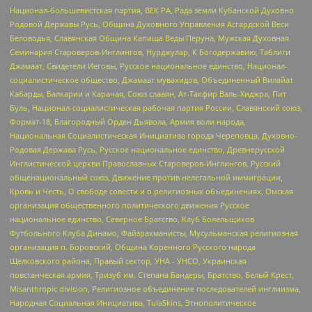
Национал-большевистская партия, ВЕК РА, Рада земли Кубанской Духовно
Родовой Державы Русь, Община Духовного Управления Асгардской Веси
Беловодья, Славянская Община Капища Веды Перуна, Мужская Духовная
Семинария Староверов-Инглингов, Нурджулар, К Богодержавию, Таблиги
Джамаат, Свидетели Иеговы, Русское национальное единство, Национал-
социалистическое общество, Джамаат мувахидов, Объединенный Вилайат
Кабарды, Балкарии и Карачая, Союз славян, Ат-Такфир Валь-Хиджра, Пит
Буль, Национал-социалистическая рабочая партия России, Славянский союз,
Формат-18, Благородный Орден Дьявола, Армия воли народа,
Национальная Социалистическая Инициатива города Череповца, Духовно-
Родовая Держава Русь, Русское национальное единство, Древнерусской
Инглистической церкви Православных Староверов-Инглингов, Русский
общенациональный союз, Движение против нелегальной иммиграции,
Кровь и Честь, О свободе совести и о религиозных объединениях, Омская
организация общественного политического движения Русское
национальное единство, Северное Братство, Клуб Болельщиков
Футбольного Клуба Динамо, Файзрахманисты, Мусульманская религиозная
организация п. Боровский, Община Коренного Русского народа
Щелковского района, Правый сектор, УНА - УНСО, Украинская
повстанческая армия, Тризуб им. Степана Бандеры, Братство, Белый Крест,
Misanthropic division, Религиозное объединение последователей инглиизма,
Народная Социальная Инициатива, TulaSkins, Этнополитическое