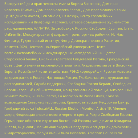
Белорусский дом прав человека имени Бориса Звозскова, Дом прав
человека Тбилиси, Дом прав человека Ереван, Дом прав человека Крым,
Центр дикого лосося, TVR Studios, ТВ Дождь, Центр европейских
исследований им Вилфрида Мартенса, Сетевое объединение журналистов
расследователей, АЛЛАТРА, За свободную Россию, Свободная Бурятия, Uralic,
UnKremlin, Международная федерация транспортных рабочих, ИстЧам
Финланд, Гудзоновский институт, Фонд Демократического Развития,
Комитет-2024, Центрально-Европейский университет, Центр
восточноевропейских и международных исследований, Общество
Сторожевой башни, Библии и трактатов Свидетелей Иеговы, Гражданский
Совет, Центр анализа европейской политики, Академическая сеть Восточная
Европа, Российский комитет действия, РЭНД корпорейшн, Русская Америка
за демократию в России, Настоящая Россия, Глобальная сеть журналистов-
расследователей, Служба поддержки, Свободная Россия Берлин, Свободная
Россия Северный Рейн-Вестфалия, Фонд глобальной помощи, Антивоенный
комитет России, Russie-Libertes, La Asocicion de Rusos Libres, Союз за
возвращение Северных территорий, Крымскотатарский Ресурсный Центр,
Глобальный союз IndustriALL, Russian Election Monitor, Article 19, Мнение
медиа, Федерация анархического черного креста, Радио Свободная Европа,
Германское общество изучения Восточной Европы, Фонд имени Фридриха
Эберта, XZ gGmbH, Мобильная академия поддержки гендерной демократии
и миротворчества, Форум имени Льва Копелева, American Councils for