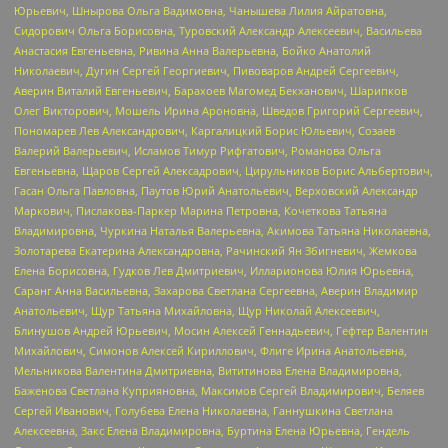
Юрьевич, Шнырова Ольга Вадимовна, Чанышева Лилия Айратовна,
Сидорович Ольга Борисовна, Туровский Александр Алексеевич, Васильева
Анастасия Евгеньевна, Ривина Анна Валерьевна, Бойко Анатолий
Николаевич, Дугин Сергей Георгиевич, Пивоваров Андрей Сергеевич,
Аверин Виталий Евгеньевич, Барахоев Магомед Бекханович, Шарипков
Олег Викторович, Мошель Ирина Ароновна, Шведов Григорий Сергеевич,
Пономарев Лев Александрович, Каргалицкий Борис Юльевич, Созаев
Валерий Валерьевич, Исламов Тимур Рифгатович, Романова Ольга
Евгеньевна, Щаров Сергей Алексадрович, Цирульников Борис Альбертович,
Гасан Ольга Павловна, Паутов Юрий Анатольевич, Верховский Александр
Маркович, Пислакова-Паркер Марина Петровна, Кочеткова Татьяна
Владимировна, Чуркина Наталья Валерьевна, Акимова Татьяна Николаевна,
Золотарева Екатерина Александровна, Рачинский Ян Збигневич, Жемкова
Елена Борисовна, Гудков Лев Дмитриевич, Илларионова Юлия Юрьевна,
Саранг Анна Васильевна, Захарова Светлана Сергеевна, Аверин Владимир
Анатольевич, Щур Татьяна Михайловна, Щур Николай Алексеевич,
Блинушов Андрей Юрьевич, Мосин Алексей Геннадьевич, Гефтер Валентин
Михайлович, Симонов Алексей Кириллович, Флиге Ирина Анатольевна,
Мельникова Валентина Дмитриевна, Вититинова Елена Владимировна,
Баженова Светлана Куприяновна, Максимов Сергей Владимирович, Беляев
Сергей Иванович, Голубева Елена Николаевна, Ганнушкина Светлана
Алексеевна, Закс Елена Владимировна, Буртина Елена Юрьевна, Гендель