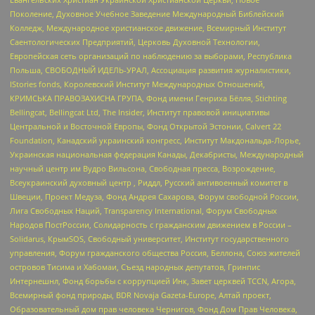
Поколение, Духовное Учебное Заведение Международный Библейский
Колледж, Международное христианское движение, Всемирный Институт
Саентологических Предприятий, Церковь Духовной Технологии,
Европейская сеть организаций по наблюдению за выборами, Республика
Польша, СВОБОДНЫЙ ИДЕЛЬ-УРАЛ, Ассоциация развития журналистики,
IStories fonds, Королевский Институт Международных Отношений,
КРИМСЬКА ПРАВОЗАХИСНА ГРУПА, Фонд имени Генриха Бёлля, Stichting
Bellingcat, Bellingcat Ltd, The Insider, Институт правовой инициативы
Центральной и Восточной Европы, Фонд Открытой Эстонии, Calvert 22
Foundation, Канадский украинский конгресс, Институт Макдональда-Лорье,
Украинская национальная федерация Канады, Декабристы, Международный
научный центр им Вудро Вильсона, Свободная пресса, Возрождение,
Всеукраинский духовный центр , Риддл, Русский антивоенный комитет в
Швеции, Проект Медуза, Фонд Андрея Сахарова, Форум свободной России,
Лига Свободных Наций, Transparеncy International, Форум Свободных
Народов ПостРоссии, Солидарность с гражданским движением в России –
Solidarus, КрымSOS, Свободный университет, Институт государственного
управления, Форум гражданского общества Россия, Беллона, Союз жителей
островов Тисима и Хабомаи, Съезд народных депутатов, Гринпис
Интернешнл, Фонд борьбы с коррупцией Инк, Завет церквей TCCN, Агора,
Всемирный фонд природы, BDR Novaja Gazeta-Europe, Алтай проект,
Образовательный дом прав человека Чернигов, Фонд Дом Прав Человека,