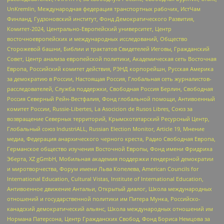
UnKremlin, Международная федерация транспортных рабочих, ИстЧам
Финланд, Гудзоновский институт, Фонд Демократического Развития,
Комитет-2024, Центрально-Европейский университет, Центр
восточноевропейских и международных исследований, Общество
Сторожевой башни, Библии и трактатов Свидетелей Иеговы, Гражданский
Совет, Центр анализа европейской политики, Академическая сеть Восточная
Европа, Российский комитет действия, РЭНД корпорейшн, Русская Америка
за демократию в России, Настоящая Россия, Глобальная сеть журналистов-
расследователей, Служба поддержки, Свободная Россия Берлин, Свободная
Россия Северный Рейн-Вестфалия, Фонд глобальной помощи, Антивоенный
комитет России, Russie-Libertes, La Asocicion de Rusos Libres, Союз за
возвращение Северных территорий, Крымскотатарский Ресурсный Центр,
Глобальный союз IndustriALL, Russian Election Monitor, Article 19, Мнение
медиа, Федерация анархического черного креста, Радио Свободная Европа,
Германское общество изучения Восточной Европы, Фонд имени Фридриха
Эберта, XZ gGmbH, Мобильная академия поддержки гендерной демократии
и миротворчества, Форум имени Льва Копелева, American Councils for
International Education, Cultural Vistas, Institute of International Education,
Антивоенное движение Антальи, Открытый диалог, Школа международных
отношений и государственной политики им Питера Мунка, Российско-
канадский демократический альянс, Школа международных отношений им
Нормана Патерсона, Центр Гражданских Свобод, Фонд Бориса Немцова за