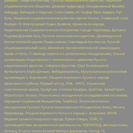
Джамаат, Свидетели Иеговы, Русское национальное единство, Национал-
социалистическое общество, Джамаат мувахидов, Объединенный Вилайат
Кабарды, Балкарии и Карачая, Союз славян, Ат-Такфир Валь-Хиджра, Пит
Буль, Национал-социалистическая рабочая партия России, Славянский союз,
Формат-18, Благородный Орден Дьявола, Армия воли народа,
Национальная Социалистическая Инициатива города Череповца, Духовно-
Родовая Держава Русь, Русское национальное единство, Древнерусской
Инглистической церкви Православных Староверов-Инглингов, Русский
общенациональный союз, Движение против нелегальной иммиграции,
Кровь и Честь, О свободе совести и о религиозных объединениях, Омская
организация общественного политического движения Русское
национальное единство, Северное Братство, Клуб Болельщиков
Футбольного Клуба Динамо, Файзрахманисты, Мусульманская религиозная
организация п. Боровский, Община Коренного Русского народа
Щелковского района, Правый сектор, УНА - УНСО, Украинская
повстанческая армия, Тризуб им. Степана Бандеры, Братство, Белый Крест,
Misanthropic division, Религиозное объединение последователей инглиизма,
Народная Социальная Инициатива, TulaSkins, Этнополитическое
объединение Русские, Русское национальное объединение Атака, Мечеть
Мирмамеда, Община Коренного Русского народа г. Астрахани, ВОЛЯ,
Меджлис крымскотатарского народа, Рубеж Севера, ТОЙС, О
противодействии экстремистской деятельности, РЕВТАТПОД, Артподготовка,
Штольц, В честь иконы Божией Матери Державная, Сектор 16,