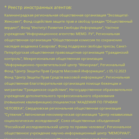
* Реестр иностранных агентов:
Калининградская региональная общественная организация "Экозащита!-Женсовет", Фонд содействия защите прав и свобод граждан "Общественный вердикт", Фонд "Институт Развития Свободы Информации", Частное учреждение "Информационное агентство МЕМО. РУ", Региональная общественная организация "Общественная комиссия по сохранению наследия академика Сахарова", Фонд поддержки свободы прессы, Санкт-Петербургская общественная правозащитная организация "Гражданский контроль", Межрегиональная общественная организация "Информационно-просветительский центр "Мемориал", Региональный Фонд "Центр Защиты Прав Средств Массовой Информации", с 05.12.2023 Фонд "Центр Защиты Прав Средств массовой информации", Региональная общественная благотворительная организация помощи беженцам и мигрантам "Гражданское содействие", Негосударственное образовательное учреждение дополнительного профессионального образования (повышение квалификации) специалистов "АКАДЕМИЯ ПО ПРАВАМ ЧЕЛОВЕКА", Свердловская региональная общественная организация "Сутяжник", Автономная некоммерческая организация "Центр независимых социологических исследований", Союз общественных объединений "Российский исследовательский центр по правам человека", Региональное общественное учреждение научно-информационный центр "МЕМОРИАЛ", Некоммерческая организация "Фонд защиты гласности", Автономная некоммерческая организация "Институт прав человека", Городская общественная организация "Екатеринбургское общество "МЕМОРИАЛ", Городская общественная организация "Рязанское историко-просветительское и правозащитное общество "Мемориал" (Рязанский Мемориал), Челябинский региональный орган общественной самодеятельности – женское общественное объединение "Женщины Евразии", Челябинский региональный орган общественной самодеятельности "Уральская правозащитная группа", Фонд содействия защите здоровья и социальной справедливости имени Андрея Рылькова, Автономная Некоммерческая Организация "Аналитический Центр Юрия Левады", Автономная некоммерческая организация социальной поддержки населения "Проект Апрель", Региональная общественная организация помощи женщинам и детям, находящимся в кризисной ситуации "Информационно-методический центр "Анна", Фонд содействия развитию массовых коммуникаций и правовому просвещению "Так-так-Так", Фонд содействия устойчивому развитию "Серебряная тайга", Свердловский региональный общественный фонд социальных проектов "Новое время", "Idel.Реалии", Кавказ.Реалии, Крым.Реалии, Телеканал Настоящее Время, Татаро-башкирская служба Радио Свобода (Azatliq Radiosi), Радио Свободная Европа/Радио Свобода (PCE/PC), "Сибирь.Реалии", "Фактограф", Благотворительный фонд помощи осужденным и их семьям, Автономная некоммерческая организация "Институт глобализации и социальных движений", Фонд "В защиту прав заключенных", Частное учреждение "Центр поддержки и содействия развитию средств массовой информации", Пензенский региональный общественный благотворительный фонд "Гражданский союз", "Север.Реалии", Некоммерческая организация Фонд "Правовая инициатива", Общество с ограниченной ответственностью "Радио Свободная Европа/Радио Свобода", Чешское информационное агентство "MEDIUM-ORIENT", Красноярская региональная общественная организация "Мы против СПИДа", Камалягин Денис Николаевич, Маркелов Сергей Евгеньевич, Пономарев Лев Александрович, Савицкая Людмила Алексеевна, Автономная некоммерческая организация "Центр по работе с проблемой насилия "НАСИЛИЮ.НЕТ", Межрегиональный профессиональный союз работников здравоохранения "Альянс врачей", Юридическое лицо, зарегистрированное в Латвийской Республике, SIA "Medusa Project" (регистрационный номер 40103797863, дата регистрации 10.06.2014), Некоммерческая организация "Фонд по борьбе с коррупцией", Автономная некоммерческая организация "Институт права и публичной политики", Баданин Роман Сергеевич, Гликин Максим Александрович, Железнова Мария Михайловна, Лукьянова Юлия Сергеевна, Маетная Елизавета Витальевна, Маняхин Петр Борисович, Чуракова Ольга Владимировна, Ярош Юлия Петровна, Юридическое лицо "The Insider SIA", зарегистрированное в Риге, Латвийская Республика (дата регистрации 26.06.2015), являющееся администратором доменного имени интернет-издания "The Insider SIA", https://theins.ru, Постернак Алексей Евгеньевич, Рубин Михаил Аркадьевич, Анин Роман Александрович, Юридическое лицо Istories fonds, зарегистрированное в Латвийской Республике (регистрационный номер 50008295751, дата регистрации 24.02.2020), Великовский Дмитрий Александрович, Долинина Ирина Николаевна, Мароховская Алеся Алексеевна, Шлейнов Роман Юрьевич, Шмагун Олеся Валентиновна, Общество с ограниченной ответственностью "Альтаир 2021", Общество с ограниченной ответственностью "Вега 2021", Общество с ограниченной ответственностью "Главный редактор 2021", Общество с ограниченной ответственностью "Ромашки монолит", Важенков Артем Валерьевич, Ивановская областная общественная организация "Центр гендерных исследований", Гурман Юрий Альбертович, Медиапроект "ОВД-Инфо", Егоров Владимир Владимирович, Жилинский Владимир Александрович, Общество с ограниченной ответственностью "ЗП", Иванова София Юрьевна, Карезина Инна Павловна, Кильтау Екатерина Викторовна, Петров Алексей Викторович, Пискунов Сергей Евгеньевич, Смирнов Сергей Сергеевич, Тихонов Михаил Сергеевич, Общество с ограниченной ответственностью "ЖУРНАЛИСТ-ИНОСТРАННЫЙ АГЕНТ", Арапова Галина Юрьевна, Вольтская Татьяна Анатольевна, Американская компания "Mason G.E.S. Anonymous Foundation" (США), являющаяся владельцем интернет-издания https://mnews.world/, Компания "Stichting Bellingcat", зарегистрированная в Нидерландах (дата регистрации 11.07.2018), Захаров Андрей Вячеславович, Клепиковская Екатерина Дмитриевна, Общество с ограниченной ответственностью "МЕМО", Перл Роман Александрович, Симонов Евгений Алексеевич, Соловьева Елена Анатольевна, Сотников Даниил Владимирович, Сурначева Елизавета Дмитриевна, Автономная некоммерческая организация по защите прав человека и информированию населения "Якутия – Наше Мнение", Общество с ограниченной ответственностью "Москоу диджитал медиа", с 26.01.2023 Общество с ограниченной ответственностью "Чайка Белые сады", Ветошкина Валерия Валерьевна, Заговора Максим Александрович, Межрегиональное общественное движение "Российская ЛГБТ - сеть", Оленичев Максим Владимирович, Павлов Иван Юрьевич, Скворцова Елена Сергеевна, Общество с ограниченной ответственностью "Как бы инагент", Кочетков Игорь Викторович, Общество с ограниченной ответственностью "Честные выборы", Еланчик Олег Александрович, Общество с ограниченной ответственностью "Нобелевский призыв", Гималова Регина Эмилевна, Григорьев Андрей Валерьевич, Григорьева Алина Александровна, Ассоциация по содействию защите прав призывников, альтернативнослужащих и военнослужащих "Правозащитная группа "Гражданин.Армия.Право", Хисамова Регина Фаритовна, Автономная некоммерческая организация по реализации социально-правовых программ "Лилит", Дальневосточное общественное движение "Маяк", Санкт-Петербургская ЛГБТ-инициативная группа "Выход", Инициативная группа ЛГБТ+ "Реверс", Алексеев Андрей Викторович, Бекбулатова Таисия Львовна, Беляев Иван Михайлович, Владыкина Елена Сергеевна, Гельман Марат Александрович, Никульшина Вероника Юрьевна, Толоконникова Надежда Андреевна, Шендерович Виктор Анатольевич, Общество с ограниченной ответственностью "Данное сообщение", Общество с ограниченной ответственностью Издательский дом "Новая глава", Айнбиндер Александра Александровна, Московский комьюнити-центр для ЛГБТ+инициатив, Благотворительный фонд развития филантропии, Deutsche Welle (Германия, Kurt-Schumacher-Strasse 3, 53113 Bonn), Борзунова Мария Михайловна, Воробьев Виктор Викторович, Голубева Анна Львовна, Константинова Алла Михайловна, Малкова Ирина Владимировна, Мурадов Мурад Абдулгалимович, Осетинская Елизавета Николаевна, Понасенков Евгений Николаевич, Ганапольский Матвей Юрьевич, Киселев Евгений Алексеевич, Борухович Ирина Григорьевна, Дремин Иван Тимофеевич, Дубровский Дмитрий Викторович, Красноярская региональная общественная организация поддержки и развития альтернативных образовательных технологий и межкультурных коммуникаций "ИНТЕРРА", Маяковская Екатерина Алексеевна, Фейгин Марк Захарович, Филимонов Андрей Викторович, Дзугкоева Регина Николаевна, Доброхотов Роман Александрович, Дудь Юрий Александрович, Елкин Сергей Владимирович, Кругликов Кирилл Игоревич, Сабунаева Мария Леонидовна, Семенов Алексей Владимирович, Шаинян Карен Багратович, Шульман Екатерина Михайловна, Асафьев Артур Валерьевич, Вахштайн Виктор Семенович, Венедиктов Алексей Алексеевич, Лушникова Екатерина Евгеньевна, Волков Леонид Михайлович, Невзоров Александр Глебович, Пархоменко Сергей Борисович, Сироткин Ярослав Николаевич, Кара-Мурза Владимир Владимирович, Баранова Наталья Владимировна, Гозман Леонид Яковлевич, Кагарлицкий Борис Юльевич, Климарев Михаил Валерьевич, Милов Владимир Станиславович, Автономная некоммерческая организация Краснодарский центр современного искусства "Типография", Моргенштерн Алишер Тагирович, Соболь Любовь Эдуардовна, Общество с ограниченной ответственностью "ЛИЗА НОРМ", Каспаров Гарри Кимович, Ходорковский Михаил Борисович, Общество с ограниченной ответственностью "Апрельские тезисы", Данилович Ирина Брониславовна, Кашин Олег Владимирович, Петров Николай Владимирович, Пивоваров Алексей Владимирович, Соколов Михаил Владимирович, Цветкова Юлия Владимировна, Чичваркин Евгений Александрович, Комитет против пыток/Команда против пыток, Общество с ограниченной ответственностью "Первый научный", Общество с ограниченной ответственностью "Вертолет и ко", Белоцерковская Вероника Борисовна, Кац Максим Евгеньевич, Лазарева Татьяна Юрьевна, Шаведдинов Руслан Табризович, Яшин Илья Валерьевич, Общество с ограниченной ответственностью "Иноагент ААВ", Алешковский Дмитрий Петрович, Альбац Евгения Марковна, Быков Дмитрий Львович, Галямина Юлия Евгеньевна, Лойко Сергей Леонидович, Мартынов Кирилл Константинович, Медведев Сергей Александрович, Крашенинников Федор Геннадиевич, Гордеева Катерина Вл