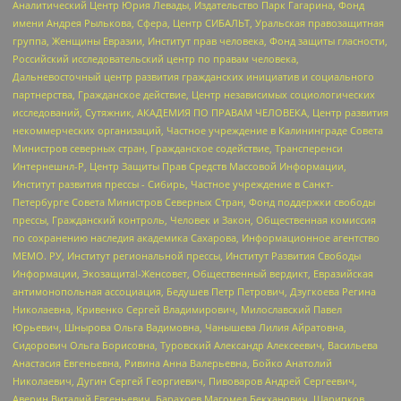
Аналитический Центр Юрия Левады, Издательство Парк Гагарина, Фонд
имени Андрея Рылькова, Сфера, Центр СИБАЛЬТ, Уральская правозащитная
группа, Женщины Евразии, Институт прав человека, Фонд защиты гласности,
Российский исследовательский центр по правам человека,
Дальневосточный центр развития гражданских инициатив и социального
партнерства, Гражданское действие, Центр независимых социологических
исследований, Сутяжник, АКАДЕМИЯ ПО ПРАВАМ ЧЕЛОВЕКА, Центр развития
некоммерческих организаций, Частное учреждение в Калининграде Совета
Министров северных стран, Гражданское содействие, Трансперенси
Интернешнл-Р, Центр Защиты Прав Средств Массовой Информации,
Институт развития прессы - Сибирь, Частное учреждение в Санкт-
Петербурге Совета Министров Северных Стран, Фонд поддержки свободы
прессы, Гражданский контроль, Человек и Закон, Общественная комиссия
по сохранению наследия академика Сахарова, Информационное агентство
МЕМО. РУ, Институт региональной прессы, Институт Развития Свободы
Информации, Экозащита!-Женсовет, Общественный вердикт, Евразийская
антимонопольная ассоциация, Бедушев Петр Петрович, Дзугкоева Регина
Николаевна, Кривенко Сергей Владимирович, Милославский Павел
Юрьевич, Шнырова Ольга Вадимовна, Чанышева Лилия Айратовна,
Сидорович Ольга Борисовна, Туровский Александр Алексеевич, Васильева
Анастасия Евгеньевна, Ривина Анна Валерьевна, Бойко Анатолий
Николаевич, Дугин Сергей Георгиевич, Пивоваров Андрей Сергеевич,
Аверин Виталий Евгеньевич, Барахоев Магомед Бекханович, Шарипков