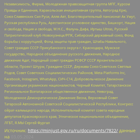
Независимость, Фирма, Молодежная правозащитная группа МПГ, Курсом
Правды и Единения, Каракольская инициативная группа, Автоград Крю,
Союз Славянских Сил Руси, Алля-Аят, Благотворительный пансионат Ак Умут,
Русская республика Русь, Арестантское уголовное единство, Башкорт, Нация
и свобода, Нация и свобода, W.H.С., Фалунь Дафа, Иртыш Ultras, Русский
Патриотический клуб-Новокузнецк/РПК, Сибирский державный союз, Фонд
борьбы с коррупцией, Фонд защиты прав граждан, Штабы Навального,
Совет граждан СССР Прикубанского округа г. Краснодара, Мужское
государство, Народное объединение русского движения, Народное
движение Адат, Народный совет граждан РСФСР СССР Архангельской
области, Проект Штурм, Граждане СССР, Держава Союз Советских Светлых
Родов, Совет Советских Социалистических Районов, Meta Platforms Inc,
Facebook, Instagram, WhatsApp, СИЧ-С14, Добровольческое Движение
Организации украинских националистов, Черный Комитет, Татарстанское
Региональное Всетатарское общественное движение, Невоград,
Молодежное Демократическое Движение Весна, Верховный Совет
Татарской Автономной Советской Социалистической Республики, Конгресс
ойрат-калмыцкого народа, Исполнительный комитет совета народных
депутатов Красноярского края, Этническое национальное объединение,
ЛГБТ, Я.МЫ Сергей Фургал
Источник:
https://minjust.gov.ru/ru/documents/7822/
данные
на
03.05.2024