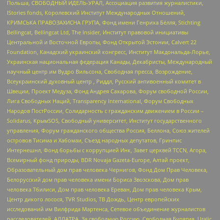
Польша, СВОБОДНЫЙ ИДЕЛЬ-УРАЛ, Ассоциация развития журналистики,
IStories fonds, Королевский Институт Международных Отношений,
КРИМСЬКА ПРАВОЗАХИСНА ГРУПА, Фонд имени Генриха Бёлля, Stichting
Bellingcat, Bellingcat Ltd, The Insider, Институт правовой инициативы
Центральной и Восточной Европы, Фонд Открытой Эстонии, Calvert 22
Foundation, Канадский украинский конгресс, Институт Макдональда-Лорье,
Украинская национальная федерация Канады, Декабристы, Международный
научный центр им Вудро Вильсона, Свободная пресса, Возрождение,
Всеукраинский духовный центр , Риддл, Русский антивоенный комитет в
Швеции, Проект Медуза, Фонд Андрея Сахарова, Форум свободной России,
Лига Свободных Наций, Transparеncy International, Форум Свободных
Народов ПостРоссии, Солидарность с гражданским движением в России –
Solidarus, КрымSOS, Свободный университет, Институт государственного
управления, Форум гражданского общества Россия, Беллона, Союз жителей
островов Тисима и Хабомаи, Съезд народных депутатов, Гринпис
Интернешнл, Фонд борьбы с коррупцией Инк, Завет церквей TCCN, Агора,
Всемирный фонд природы, BDR Novaja Gazeta-Europe, Алтай проект,
Образовательный дом прав человека Чернигов, Фонд Дом Прав Человека,
Белорусский дом прав человека имени Бориса Звозскова, Дом прав
человека Тбилиси, Дом прав человека Ереван, Дом прав человека Крым,
Центр дикого лосося, TVR Studios, ТВ Дождь, Центр европейских
исследований им Вилфрида Мартенса, Сетевое объединение журналистов
расследователей, АЛЛАТРА, За свободную Россию, Свободная Бурятия, Uralic,