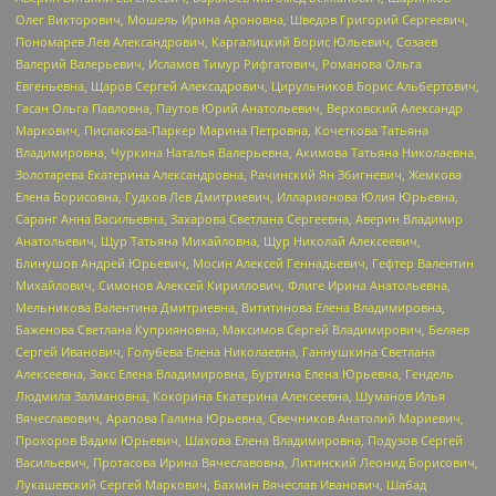
Олег Викторович, Мошель Ирина Ароновна, Шведов Григорий Сергеевич,
Пономарев Лев Александрович, Каргалицкий Борис Юльевич, Созаев
Валерий Валерьевич, Исламов Тимур Рифгатович, Романова Ольга
Евгеньевна, Щаров Сергей Алексадрович, Цирульников Борис Альбертович,
Гасан Ольга Павловна, Паутов Юрий Анатольевич, Верховский Александр
Маркович, Пислакова-Паркер Марина Петровна, Кочеткова Татьяна
Владимировна, Чуркина Наталья Валерьевна, Акимова Татьяна Николаевна,
Золотарева Екатерина Александровна, Рачинский Ян Збигневич, Жемкова
Елена Борисовна, Гудков Лев Дмитриевич, Илларионова Юлия Юрьевна,
Саранг Анна Васильевна, Захарова Светлана Сергеевна, Аверин Владимир
Анатольевич, Щур Татьяна Михайловна, Щур Николай Алексеевич,
Блинушов Андрей Юрьевич, Мосин Алексей Геннадьевич, Гефтер Валентин
Михайлович, Симонов Алексей Кириллович, Флиге Ирина Анатольевна,
Мельникова Валентина Дмитриевна, Вититинова Елена Владимировна,
Баженова Светлана Куприяновна, Максимов Сергей Владимирович, Беляев
Сергей Иванович, Голубева Елена Николаевна, Ганнушкина Светлана
Алексеевна, Закс Елена Владимировна, Буртина Елена Юрьевна, Гендель
Людмила Залмановна, Кокорина Екатерина Алексеевна, Шуманов Илья
Вячеславович, Арапова Галина Юрьевна, Свечников Анатолий Мариевич,
Прохоров Вадим Юрьевич, Шахова Елена Владимировна, Подузов Сергей
Васильевич, Протасова Ирина Вячеславовна, Литинский Леонид Борисович,
Лукашевский Сергей Маркович, Бахмин Вячеслав Иванович, Шабад