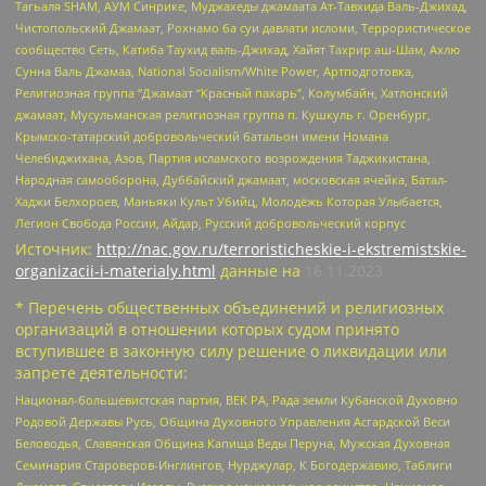
Тагьаля SHAM, АУМ Синрике, Муджахеды джамаата Ат-Тавхида Валь-Джихад,
Чистопольский Джамаат, Рохнамо ба суи давлати исломи, Террористическое
сообщество Сеть, Катиба Таухид валь-Джихад, Хайят Тахрир аш-Шам, Ахлю
Сунна Валь Джамаа, National Socialism/White Power, Артподготовка,
Религиозная группа “Джамаат “Красный пахарь”, Колумбайн, Хатлонский
джамаат, Мусульманская религиозная группа п. Кушкуль г. Оренбург,
Крымско-татарский добровольческий батальон имени Номана
Челебиджихана, Азов, Партия исламского возрождения Таджикистана,
Народная самооборона, Дуббайский джамаат, московская ячейка, Батал-
Хаджи Белхороев, Маньяки Культ Убийц, Молодёжь Которая Улыбается,
Легион Свобода России, Айдар, Русский добровольческий корпус
Источник:
http://nac.gov.ru/terroristicheskie-i-ekstremistskie-
organizacii-i-materialy.html
данные на
16.11.2023
* Перечень общественных объединений и религиозных
организаций в отношении которых судом принято
вступившее в законную силу решение о ликвидации или
запрете деятельности:
Национал-большевистская партия, ВЕК РА, Рада земли Кубанской Духовно
Родовой Державы Русь, Община Духовного Управления Асгардской Веси
Беловодья, Славянская Община Капища Веды Перуна, Мужская Духовная
Семинария Староверов-Инглингов, Нурджулар, К Богодержавию, Таблиги