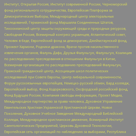
Институт, Открытая Россия, Институт современной России, Черноморский
фонд регионального сотрудничества, Европейская Платформа за
Демократические Выборы, Международный центр электоральных
исследований, Германский фонд Маршалла Соединенных Штатов,
Тихоокеанский центр защиты окружающей среды и природных ресурсов,
Свободная Россия, Всемирный конгресс украинцев, Атлантический совет,
Человек в беде, Европейский фонд за демократию, Джеймстаунский фонд,
Прожект Хармони, Родники дракона, Врачи против насильственного
извлечения органов, Фалунь Дафа, Друзья Фалуньгун, Фалуньгун, Коалиция
по расследованию преследования в отношении Фалуньгун в Китае,
Всемирная организация по расследованию преследований Фалуньгун,
Пражский гражданский центр, Ассоциация школ политических
исследований при Совете Европы, Центр либеральной современности,
Форум русскоязычных европейцев, Немецко-русский обмен, Бард колледж,
Европейский выбор, Фонд Ходорковского, Оксфордский российский фонд,
Фонд Будущее России, Компания свободы информации, Проект Медиа,
Международное партнерство за права человека, Духовное Управление
Евангельских Христиан Украинской Христианской Церкви, Новое
Поколение, Духовное Учебное Заведение Международный Библейский
Колледж, Международное христианское движение, Всемирный Институт
Саентологических Предприятий, Церковь Духовной Технологии,
Европейская сеть организаций по наблюдению за выборами, Республика