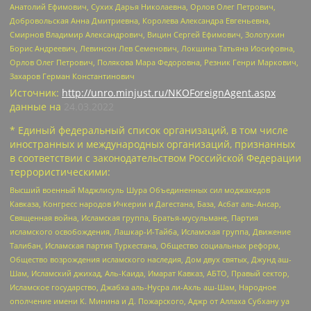
Анатолий Ефимович, Сухих Дарья Николаевна, Орлов Олег Петрович,
Добровольская Анна Дмитриевна, Королева Александра Евгеньевна,
Смирнов Владимир Александрович, Вицин Сергей Ефимович, Золотухин
Борис Андреевич, Левинсон Лев Семенович, Локшина Татьяна Иосифовна,
Орлов Олег Петрович, Полякова Мара Федоровна, Резник Генри Маркович,
Захаров Герман Константинович
Источник:
http://unro.minjust.ru/NKOForeignAgent.aspx
данные на
24.03.2022
* Единый федеральный список организаций, в том числе
иностранных и международных организаций, признанных
в соответствии с законодательством Российской Федерации
террористическими:
Высший военный Маджлисуль Шура Объединенных сил моджахедов
Кавказа, Конгресс народов Ичкерии и Дагестана, База, Асбат аль-Ансар,
Священная война, Исламская группа, Братья-мусульмане, Партия
исламского освобождения, Лашкар-И-Тайба, Исламская группа, Движение
Талибан, Исламская партия Туркестана, Общество социальных реформ,
Общество возрождения исламского наследия, Дом двух святых, Джунд аш-
Шам, Исламский джихад, Аль-Каида, Имарат Кавказ, АБТО, Правый сектор,
Исламское государство, Джабха аль-Нусра ли-Ахль аш-Шам, Народное
ополчение имени К. Минина и Д. Пожарского, Аджр от Аллаха Субхану уа