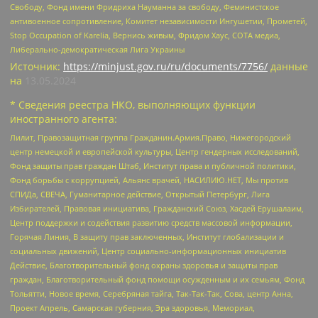
Свободу, Фонд имени Фридриха Науманна за свободу, Феминистское
антивоенное сопротивление, Комитет независимости Ингушетии, Прометей,
Stop Occupation of Karelia, Вернись живым, Фридом Хаус, СОТА медиа,
Либерально-демократическая Лига Украины
Источник:
https://minjust.gov.ru/ru/documents/7756/
данные
на
13.05.2024
* Сведения реестра НКО, выполняющих функции
иностранного агента:
Лилит, Правозащитная группа Гражданин.Армия.Право, Нижегородский
центр немецкой и европейской культуры, Центр гендерных исследований,
Фонд защиты прав граждан Штаб, Институт права и публичной политики,
Фонд борьбы с коррупцией, Альянс врачей, НАСИЛИЮ.НЕТ, Мы против
СПИДа, СВЕЧА, Гуманитарное действие, Открытый Петербург, Лига
Избирателей, Правовая инициатива, Гражданский Союз, Хасдей Ерушалаим,
Центр поддержки и содействия развитию средств массовой информации,
Горячая Линия, В защиту прав заключенных, Институт глобализации и
социальных движений, Центр социально-информационных инициатив
Действие, Благотворительный фонд охраны здоровья и защиты прав
граждан, Благотворительный фонд помощи осужденным и их семьям, Фонд
Тольятти, Новое время, Серебряная тайга, Так-Так-Так, Сова, центр Анна,
Проект Апрель, Самарская губерния, Эра здоровья, Мемориал,