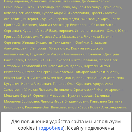
Для повышения удобства сайта мы используем
cookies (
подробнее
). К сайту подключены
Источник:
https://minjust.gov.ru/uploaded/files/reestr-