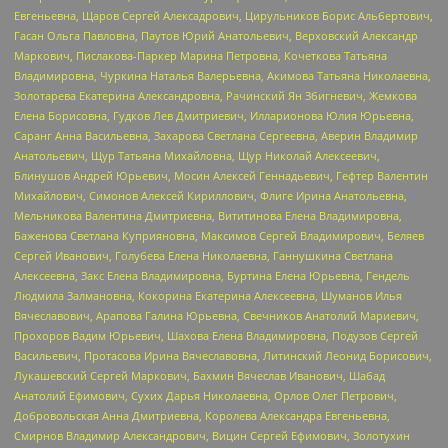
Евгеньевна, Щаров Сергей Алексадрович, Цирульников Борис Альбертович,
Гасан Ольга Павловна, Паутов Юрий Анатольевич, Верховский Александр
Маркович, Пислакова-Паркер Марина Петровна, Кочеткова Татьяна
Владимировна, Чуркина Наталья Валерьевна, Акимова Татьяна Николаевна,
Золотарева Екатерина Александровна, Рачинский Ян Збигневич, Жемкова
Елена Борисовна, Гудков Лев Дмитриевич, Илларионова Юлия Юрьевна,
Саранг Анна Васильевна, Захарова Светлана Сергеевна, Аверин Владимир
Анатольевич, Щур Татьяна Михайловна, Щур Николай Алексеевич,
Блинушов Андрей Юрьевич, Мосин Алексей Геннадьевич, Гефтер Валентин
Михайлович, Симонов Алексей Кириллович, Флиге Ирина Анатольевна,
Мельникова Валентина Дмитриевна, Вититинова Елена Владимировна,
Баженова Светлана Куприяновна, Максимов Сергей Владимирович, Беляев
Сергей Иванович, Голубева Елена Николаевна, Ганнушкина Светлана
Алексеевна, Закс Елена Владимировна, Буртина Елена Юрьевна, Гендель
Людмила Залмановна, Кокорина Екатерина Алексеевна, Шуманов Илья
Вячеславович, Арапова Галина Юрьевна, Свечников Анатолий Мариевич,
Прохоров Вадим Юрьевич, Шахова Елена Владимировна, Подузов Сергей
Васильевич, Протасова Ирина Вячеславовна, Литинский Леонид Борисович,
Лукашевский Сергей Маркович, Бахмин Вячеслав Иванович, Шабад
Анатолий Ефимович, Сухих Дарья Николаевна, Орлов Олег Петрович,
Добровольская Анна Дмитриевна, Королева Александра Евгеньевна,
Смирнов Владимир Александрович, Вицин Сергей Ефимович, Золотухин