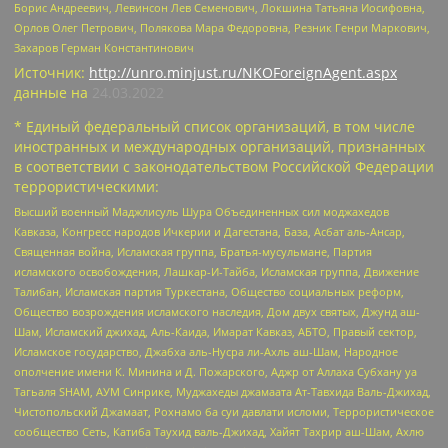
Борис Андреевич, Левинсон Лев Семенович, Локшина Татьяна Иосифовна,
Орлов Олег Петрович, Полякова Мара Федоровна, Резник Генри Маркович,
Захаров Герман Константинович
Источник:
http://unro.minjust.ru/NKOForeignAgent.aspx
данные на
24.03.2022
* Единый федеральный список организаций, в том числе
иностранных и международных организаций, признанных
в соответствии с законодательством Российской Федерации
террористическими:
Высший военный Маджлисуль Шура Объединенных сил моджахедов
Кавказа, Конгресс народов Ичкерии и Дагестана, База, Асбат аль-Ансар,
Священная война, Исламская группа, Братья-мусульмане, Партия
исламского освобождения, Лашкар-И-Тайба, Исламская группа, Движение
Талибан, Исламская партия Туркестана, Общество социальных реформ,
Общество возрождения исламского наследия, Дом двух святых, Джунд аш-
Шам, Исламский джихад, Аль-Каида, Имарат Кавказ, АБТО, Правый сектор,
Исламское государство, Джабха аль-Нусра ли-Ахль аш-Шам, Народное
ополчение имени К. Минина и Д. Пожарского, Аджр от Аллаха Субхану уа
Тагьаля SHAM, АУМ Синрике, Муджахеды джамаата Ат-Тавхида Валь-Джихад,
Чистопольский Джамаат, Рохнамо ба суи давлати исломи, Террористическое
сообщество Сеть, Катиба Таухид валь-Джихад, Хайят Тахрир аш-Шам, Ахлю