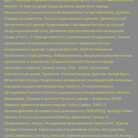
Формат-18, Благородный Орден Дьявола, Армия воли народа,
Национальная Социалистическая Инициатива города Череповца, Духовно-
Родовая Держава Русь, Русское национальное единство, Древнерусской
Инглистической церкви Православных Староверов-Инглингов, Русский
общенациональный союз, Движение против нелегальной иммиграции,
Кровь и Честь, О свободе совести и о религиозных объединениях, Омская
организация общественного политического движения Русское
национальное единство, Северное Братство, Клуб Болельщиков
Футбольного Клуба Динамо, Файзрахманисты, Мусульманская религиозная
организация п. Боровский, Община Коренного Русского народа
Щелковского района, Правый сектор, УНА - УНСО, Украинская
повстанческая армия, Тризуб им. Степана Бандеры, Братство, Белый Крест,
Misanthropic division, Религиозное объединение последователей инглиизма,
Народная Социальная Инициатива, TulaSkins, Этнополитическое
объединение Русские, Русское национальное объединение Атака, Мечеть
Мирмамеда, Община Коренного Русского народа г. Астрахани, ВОЛЯ,
Меджлис крымскотатарского народа, Рубеж Севера, ТОЙС, О
противодействии экстремистской деятельности, РЕВТАТПОД, Артподготовка,
Штольц, В честь иконы Божией Матери Державная, Сектор 16,
Независимость, Фирма, Молодежная правозащитная группа МПГ, Курсом
Правды и Единения, Каракольская инициативная группа, Автоград Крю,
Союз Славянских Сил Руси, Алля-Аят, Благотворительный пансионат Ак Умут,