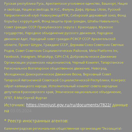
Русская республика Русь, Арестантское уголовное единство, Башкорт, Нация
и свобода, Нация и свобода, W.H.С., Фалунь Дафа, Иртыш Ultras, Русский
Патриотический клуб-Новокузнецк/РПК, Сибирский державный союз, Фонд
борьбы с коррупцией, Фонд защиты прав граждан, Штабы Навального,
Совет граждан СССР Прикубанского округа г. Краснодара, Мужское
государство, Народное объединение русского движения, Народное
движение Адат, Народный совет граждан РСФСР СССР Архангельской
области, Проект Штурм, Граждане СССР, Держава Союз Советских Светлых
Родов, Совет Советских Социалистических Районов, Meta Platforms Inc,
Facebook, Instagram, WhatsApp, СИЧ-С14, Добровольческое Движение
Организации украинских националистов, Черный Комитет, Татарстанское
Региональное Всетатарское общественное движение, Невоград,
Молодежное Демократическое Движение Весна, Верховный Совет
Татарской Автономной Советской Социалистической Республики, Конгресс
ойрат-калмыцкого народа, Исполнительный комитет совета народных
депутатов Красноярского края, Этническое национальное объединение,
ЛГБТ, Я.МЫ Сергей Фургал
Источник:
https://minjust.gov.ru/ru/documents/7822/
данные
на
03.05.2024
* Реестр иностранных агентов:
Калининградская региональная общественная организация "Экозащита!-Женсовет", Фонд содействия защите прав и свобод граждан "Общественный вердикт", Фонд "Институт Развития Свободы Информации", Частное учреждение "Информационное агентство МЕМО. РУ", Региональная общественная организация "Общественная комиссия по сохранению наследия академика Сахарова", Фонд поддержки свободы прессы, Санкт-Петербургская общественная правозащитная организация "Гражданский контроль", Межрегиональная общественная организация "Информационно-просветительский центр "Мемориал", Региональный Фонд "Центр Защиты Прав Средств Массовой Информации", с 05.12.2023 Фонд "Центр Защиты Прав Средств массовой информации", Региональная общественная благотворительная организация помощи беженцам и мигрантам "Гражданское содействие", Негосударственное образовательное учреждение дополнительного профессионального образования (повышение квалификации) специалистов "АКАДЕМИЯ ПО ПРАВАМ ЧЕЛОВЕКА", Свердловская региональная общественная организация "Сутяжник", Автономная некоммерческая организация "Центр независимых социологических исследований", Союз общественных объединений "Российский исследовательский центр по правам человека", Региональное общественное учреждение научно-информационный центр "МЕМОРИАЛ", Некоммерческая организация "Фонд защиты гласности", Автономная некоммерческая организация "Институт прав человека", Городская общественная организация "Екатеринбургское общество "МЕМОРИАЛ", Городская общественная организация "Рязанское историко-просветительское и правозащитное общество "Мемориал" (Рязанский Мемориал), Челябинский региональный орган общественной самодеятельности – женское общественное объединение "Женщины Евразии", Челябинский региональный орган общественной самодеятельности "Уральская правозащитная группа", Фонд содействия защите здоровья и социальной справедливости имени Андрея Рылькова, Автономная Некоммерческая Организация "Аналитический Центр Юрия Левады", Автономная некоммерческая организация социальной поддержки населения "Проект Апрель", Региональная общественная организация помощи женщинам и детям, находящимся в кризисной ситуации "Информационно-методический центр "Анна", Фонд содействия развитию массовых коммуникаций и правовому просвещению "Так-так-Так", Фонд содействия устойчивому развитию "Серебряная тайга", Свердловский региональный общественный фонд социальных проектов "Новое время", "Idel.Реалии", Кавказ.Реалии, Крым.Реалии, Телеканал Настоящее Время, Татаро-башкирская служба Радио Свобода (Azatliq Radiosi), Радио Свободная Европа/Радио Свобода (PCE/PC), "Сибирь.Реалии", "Фактограф", Благотворительный фонд помощи осужденным и их семьям, Автономная некоммерческая организация "Институт глобализации и социальных движений", Фонд "В защиту прав заключенных", Частное учреждение "Центр поддержки и содействия развитию средств массовой информации", Пензенский региональный общественный благотворительный фонд "Гражданский союз", "Север.Реалии", Некоммерческая организация Фонд "Правовая инициатива", Общество с ограниченной ответственностью "Радио Свободная Европа/Радио Свобода", Чешское информационное агентство "MEDIUM-ORIENT", Красноярская региональная общественная организация "Мы против СПИДа", Камалягин Денис Николаевич, Маркелов Сергей Евгеньевич, Пономарев Лев Александрович, Савицкая Людмила Алексеевна, Автономная некоммерческая организация "Центр по работе с проблемой насилия "НАСИЛИЮ.НЕТ", Межрегиональный профессиональный союз работников здравоохранения "Альянс врачей", Юридическое лицо, зарегистрированное в Латвийской Республике, SIA "Medusa Project" (регистрационный номер 40103797863, дата регистрации 10.06.2014), Некоммерческая организация "Фонд по борьбе с коррупцией", Автономная некоммерческая организация "Институт права и публичной политики", Баданин Роман Сергеевич, Гликин Максим Александрович, Железнова Мария Михайловна, Лукьянова Юлия Сергеевна, Маетная Елизавета Витальевна, Маняхин Петр Борисович, Чуракова Ольга Владимировна, Ярош Юлия Петровна, Юридическое лицо "The Insider SIA", зарегистрированное в Риге, Латвийская Республика (дата регистрации 26.06.2015), являющееся администратором доменного имени интернет-издания "The Insider SIA", https://theins.ru, Постернак Алексей Евгеньевич, Рубин Михаил Аркадьевич, Анин Роман Александрович, Юридическое лицо Istories fonds, зарегистрированное в Латвийской Республике (регистрационный номер 50008295751, дата регистрации 24.02.2020), Великовский Дмитрий Александрович, Долинина Ирина Николаевна, Мароховская Алеся Алексеевна, Шлейнов Роман Юрьевич, Шмагун Олеся Валентиновна, Общество с ограниченной ответственностью "Альтаир 2021", Общество с ограниченной ответственностью "Вега 2021", Общество с ограниченной ответственностью "Главный редактор 2021", Общество с ограниченной ответственностью "Ромашки монолит", Важенков Артем Валерьевич, Ивановская областная общественная организация "Центр гендерных исследований", Гурман Юрий Альбертович, Медиапроект "ОВД-Инфо", Егоров Владимир Владимирович, Жилинский Владимир Александрович, Общество с ограниченной ответственностью "ЗП", Иванова София Юрьевна, Карезина Инна Павловна, Кильтау Екатерина Викторовна, Петров Алексей Викторович, Пискунов Сергей Евгеньевич, Смирнов Сергей Сергеевич, Тихонов Михаил Сергеевич, Общество с ограниченной ответственностью "ЖУРНАЛИСТ-ИНОСТРАННЫЙ АГЕНТ", Арапова Галина Юрьевна, Вольтская Татьяна Анатольевна, Американская компания "Mason G.E.S. Anonymous Foundation" (США), являющаяся владельцем интернет-издания https://mnews.world/, Компания "Stichting Bellingcat", зарегистрированная в Нидерландах (дата регистрации 11.07.2018), Захаров Андрей Вячеславович, Клепиковская Екатерина Дмитриевна, Общество с ограниченной ответственностью "МЕМО", Перл Роман Александрович, Симонов Евгений Алексеевич, Соловьева Елена Анатольевна, Сотников Даниил Владимирович, Сурначева Елизавета Дмитриевна, Автономная некоммерческая организация по защите прав человека и информированию населения "Якутия – Наше Мнение", Общество с ограниченной ответственностью "Москоу диджитал медиа", с 26.01.2023 Общество с ограниченной ответственностью "Чайка Белые сады", Ветошкина Валерия Валерьевна, Заговора Максим Александрович, Межрегиональное общественное движение "Российская ЛГБТ - сеть", Оленичев Максим Владимирович, Павлов Иван Юрьевич, Скворцова Елена Сергеевна, Общество с ограниченной ответственностью "Как бы инагент", Кочетков Игорь Викторович, Общество с ограниченной ответственностью "Честные выборы", Еланчик Олег Александрович, Общество с ограниченной ответственностью "Нобелевский призыв", Гималова Регина Эмилевна, Григорьев Андрей Валерьевич, Григорьева Алина Александровна, Ассоциация по содействию защите прав призывников, альтернативнослужащих и военнослужащих "Правозащитная группа "Гражданин.Армия.Право", Хисамова Регина Фаритовна, Автономная некоммерческая организация по реализации социально-правовых программ "Лилит", Дальневосточное общественное движение "Маяк", Санкт-Петербургская ЛГБТ-инициативная группа "Выход", Инициативная группа ЛГБТ+ "Реверс", Алексеев Андрей Викторович, Бекбулатова Таисия Львовна, Беляев Иван Михайлович, Владыкина Елена Сергеевна, Гельман Марат Александрович, Никульшина Вероника Юрьевна, Толоконникова Надежда Андреевна, Шендерович Виктор Анатольевич, Общество с ограниченной ответственностью "Данное сообщение", Общество с ограниченной ответственностью Издательский дом "Новая глава", Айнбиндер Александра Александровна, Московский комьюнити-центр для ЛГБТ+инициатив, Благотворительный фонд развития филантропии, Deutsche Welle (Германия, Kurt-Schumacher-Strasse 3, 53113 Bonn), Борзунова Мария Михайловна, Воробьев Виктор Викторович, Голубева Анна Львовна, Константинова Алла Михайловна, Малкова Ирина Владимировна, Мурадов Мурад Абдулгалимович, Осетинская Елизавета Николаевна, Понасенков Евгений Николаевич, Ганапольский Матвей Юрьевич, Киселев Евгений Алексеевич, Борухович Ирина Григорьевна, Дремин Иван Тимофеевич, Дубровский Дмитрий Викторович, Красноярская региональная общественная организация поддержки и развития альтернативных образовательных технологий и межкультурных коммуникаций "ИНТЕРРА", Маяковская Екатерина Алексеевна, Фейгин Марк Захарович, Филимонов Андрей Викторович, Дзугкоева Регина Николаевна, Доброхотов Роман Александрович, Дудь Юрий Александрович, Елкин Сергей Владимирович, Кругликов Кирилл Игоревич, Сабунаева Мария Леонидовна, Семенов Алексей Владимирович, Шаинян Карен Багратович, Шульман Екатерина Михайловна, Асафьев Артур Валерьевич, Вахштайн Виктор Семенович, Венедиктов Алексей Алексеевич, Лушникова Екатерина Евгеньевна, Волков Леонид Михайлович, Невзоров Александр Глебович, Пархоменко Сергей Борисович, Сироткин Ярослав Николаевич, Кара-Мурза Владимир Владимирович, Баранова Наталья Владимировна, Гозман Леонид Яковлевич, Кагарлицкий Борис Юльевич, Климарев Михаил Валерьевич, Милов Владимир Станиславович, Автономная некоммерческая организация Краснодарский центр современного искусства "Типография", Моргенштерн Алишер Тагирович, Соболь Любовь Эдуардовна, Общество с ограниченной ответственностью "ЛИЗА НОРМ", Каспаров Гарри Кимович, Ходорковский Михаил Борисович, Общество с ограниченной ответственностью "Апрельские тезисы", Данилович Ирина Брониславовна, Кашин Олег Владимирович, Петров Николай Владимирович, Пивоваров Алексей Владимирович, Соколов Михаил Владимирович, Цветкова Юлия Владимировна, Чичваркин Евгений Александрович, Комитет против пыток/Команда против пыток, Общество с ограниченной ответственностью "Первый научный", Общество с ограниченной ответственностью "Вертолет и ко", Белоцерковская Вероника Борисовна, Кац Максим Евгеньевич, Лазарева Татьяна Юрьевна, Шаведдинов Руслан Табризович, Яшин Илья Валерьевич, Общество с ограниченной ответственностью "Иноагент ААВ", Алешковский Дмитрий Петрович, Альбац Евгения Марковна, Быков Дмитрий Львович, Галямина Юлия Евгеньевна, Лойко Сергей Леонидович, Мартынов Кирилл Константинович, Медведев Сергей Александрович, Крашенинников Федор Геннадиевич, Гордеева Катерина Вл