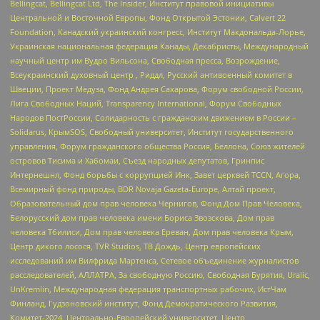
Bellingcat, Bellingcat Ltd, The Insider, Институт правовой инициативы
Центральной и Восточной Европы, Фонд Открытой Эстонии, Calvert 22
Foundation, Канадский украинский конгресс, Институт Макдональда-Лорье,
Украинская национальная федерация Канады, Декабристы, Международный
научный центр им Вудро Вильсона, Свободная пресса, Возрождение,
Всеукраинский духовный центр , Риддл, Русский антивоенный комитет в
Швеции, Проект Медуза, Фонд Андрея Сахарова, Форум свободной России,
Лига Свободных Наций, Transparеncy International, Форум Свободных
Народов ПостРоссии, Солидарность с гражданским движением в России –
Solidarus, КрымSOS, Свободный университет, Институт государственного
управления, Форум гражданского общества Россия, Беллона, Союз жителей
островов Тисима и Хабомаи, Съезд народных депутатов, Гринпис
Интернешнл, Фонд борьбы с коррупцией Инк, Завет церквей TCCN, Агора,
Всемирный фонд природы, BDR Novaja Gazeta-Europe, Алтай проект,
Образовательный дом прав человека Чернигов, Фонд Дом Прав Человека,
Белорусский дом прав человека имени Бориса Звозскова, Дом прав
человека Тбилиси, Дом прав человека Ереван, Дом прав человека Крым,
Центр дикого лосося, TVR Studios, ТВ Дождь, Центр европейских
исследований им Вилфрида Мартенса, Сетевое объединение журналистов
расследователей, АЛЛАТРА, За свободную Россию, Свободная Бурятия, Uralic,
UnKremlin, Международная федерация транспортных рабочих, ИстЧам
Финланд, Гудзоновский институт, Фонд Демократического Развития,
Комитет-2024, Центрально-Европейский университет, Центр