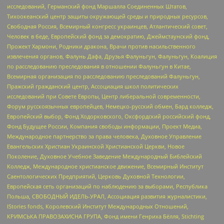
исследований, Германский фонд Маршалла Соединенных Штатов,
Тихоокеанский центр защиты окружающей среды и природных ресурсов,
Свободная Россия, Всемирный конгресс украинцев, Атлантический совет,
Человек в беде, Европейский фонд за демократию, Джеймстаунский фонд,
Прожект Хармони, Родники дракона, Врачи против насильственного
извлечения органов, Фалунь Дафа, Друзья Фалуньгун, Фалуньгун, Коалиция
по расследованию преследования в отношении Фалуньгун в Китае,
Всемирная организация по расследованию преследований Фалуньгун,
Пражский гражданский центр, Ассоциация школ политических
исследований при Совете Европы, Центр либеральной современности,
Форум русскоязычных европейцев, Немецко-русский обмен, Бард колледж,
Европейский выбор, Фонд Ходорковского, Оксфордский российский фонд,
Фонд Будущее России, Компания свободы информации, Проект Медиа,
Международное партнерство за права человека, Духовное Управление
Евангельских Христиан Украинской Христианской Церкви, Новое
Поколение, Духовное Учебное Заведение Международный Библейский
Колледж, Международное христианское движение, Всемирный Институт
Саентологических Предприятий, Церковь Духовной Технологии,
Европейская сеть организаций по наблюдению за выборами, Республика
Польша, СВОБОДНЫЙ ИДЕЛЬ-УРАЛ, Ассоциация развития журналистики,
IStories fonds, Королевский Институт Международных Отношений,
КРИМСЬКА ПРАВОЗАХИСНА ГРУПА, Фонд имени Генриха Бёлля, Stichting