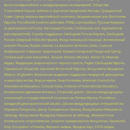
восточноевропейских и международных исследований, Общество
Сторожевой башни, Библии и трактатов Свидетелей Иеговы, Гражданский
Совет, Центр анализа европейской политики, Академическая сеть Восточная
Европа, Российский комитет действия, РЭНД корпорейшн, Русская Америка
за демократию в России, Настоящая Россия, Глобальная сеть журналистов-
расследователей, Служба поддержки, Свободная Россия Берлин, Свободная
Россия Северный Рейн-Вестфалия, Фонд глобальной помощи, Антивоенный
комитет России, Russie-Libertes, La Asocicion de Rusos Libres, Союз за
возвращение Северных территорий, Крымскотатарский Ресурсный Центр,
Глобальный союз IndustriALL, Russian Election Monitor, Article 19, Мнение
медиа, Федерация анархического черного креста, Радио Свободная Европа,
Германское общество изучения Восточной Европы, Фонд имени Фридриха
Эберта, XZ gGmbH, Мобильная академия поддержки гендерной демократии
и миротворчества, Форум имени Льва Копелева, American Councils for
International Education, Cultural Vistas, Institute of International Education,
Антивоенное движение Антальи, Открытый диалог, Школа международных
отношений и государственной политики им Питера Мунка, Российско-
канадский демократический альянс, Школа международных отношений им
Нормана Патерсона, Центр Гражданских Свобод, Фонд Бориса Немцова за
Свободу, Фонд имени Фридриха Науманна за свободу, Феминистское
антивоенное сопротивление, Комитет независимости Ингушетии, Прометей,
Stop Occupation of Karelia, Вернись живым, Фридом Хаус, СОТА медиа,