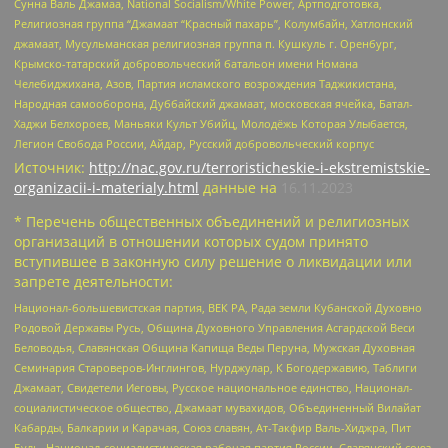
Сунна Валь Джамаа, National Socialism/White Power, Артподготовка,
Религиозная группа “Джамаат “Красный пахарь”, Колумбайн, Хатлонский
джамаат, Мусульманская религиозная группа п. Кушкуль г. Оренбург,
Крымско-татарский добровольческий батальон имени Номана
Челебиджихана, Азов, Партия исламского возрождения Таджикистана,
Народная самооборона, Дуббайский джамаат, московская ячейка, Батал-
Хаджи Белхороев, Маньяки Культ Убийц, Молодёжь Которая Улыбается,
Легион Свобода России, Айдар, Русский добровольческий корпус
Источник:
http://nac.gov.ru/terroristicheskie-i-ekstremistskie-
organizacii-i-materialy.html
данные на
16.11.2023
* Перечень общественных объединений и религиозных
организаций в отношении которых судом принято
вступившее в законную силу решение о ликвидации или
запрете деятельности:
Национал-большевистская партия, ВЕК РА, Рада земли Кубанской Духовно
Родовой Державы Русь, Община Духовного Управления Асгардской Веси
Беловодья, Славянская Община Капища Веды Перуна, Мужская Духовная
Семинария Староверов-Инглингов, Нурджулар, К Богодержавию, Таблиги
Джамаат, Свидетели Иеговы, Русское национальное единство, Национал-
социалистическое общество, Джамаат мувахидов, Объединенный Вилайат
Кабарды, Балкарии и Карачая, Союз славян, Ат-Такфир Валь-Хиджра, Пит
Буль, Национал-социалистическая рабочая партия России, Славянский союз,