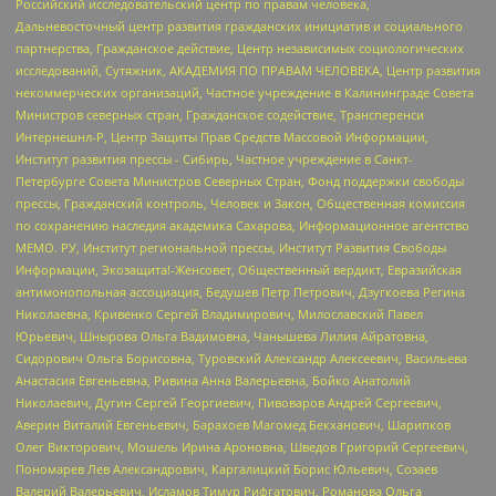
Российский исследовательский центр по правам человека,
Дальневосточный центр развития гражданских инициатив и социального
партнерства, Гражданское действие, Центр независимых социологических
исследований, Сутяжник, АКАДЕМИЯ ПО ПРАВАМ ЧЕЛОВЕКА, Центр развития
некоммерческих организаций, Частное учреждение в Калининграде Совета
Министров северных стран, Гражданское содействие, Трансперенси
Интернешнл-Р, Центр Защиты Прав Средств Массовой Информации,
Институт развития прессы - Сибирь, Частное учреждение в Санкт-
Петербурге Совета Министров Северных Стран, Фонд поддержки свободы
прессы, Гражданский контроль, Человек и Закон, Общественная комиссия
по сохранению наследия академика Сахарова, Информационное агентство
МЕМО. РУ, Институт региональной прессы, Институт Развития Свободы
Информации, Экозащита!-Женсовет, Общественный вердикт, Евразийская
антимонопольная ассоциация, Бедушев Петр Петрович, Дзугкоева Регина
Николаевна, Кривенко Сергей Владимирович, Милославский Павел
Юрьевич, Шнырова Ольга Вадимовна, Чанышева Лилия Айратовна,
Сидорович Ольга Борисовна, Туровский Александр Алексеевич, Васильева
Анастасия Евгеньевна, Ривина Анна Валерьевна, Бойко Анатолий
Николаевич, Дугин Сергей Георгиевич, Пивоваров Андрей Сергеевич,
Аверин Виталий Евгеньевич, Барахоев Магомед Бекханович, Шарипков
Олег Викторович, Мошель Ирина Ароновна, Шведов Григорий Сергеевич,
Пономарев Лев Александрович, Каргалицкий Борис Юльевич, Созаев
Валерий Валерьевич, Исламов Тимур Рифгатович, Романова Ольга