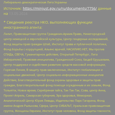
Либерально-демократическая Лига Украины
Источник:
https://minjust.gov.ru/ru/documents/7756/
данные
на
13.05.2024
* Сведения реестра НКО, выполняющих функции
иностранного агента:
Лилит, Правозащитная группа Гражданин.Армия.Право, Нижегородский
центр немецкой и европейской культуры, Центр гендерных исследований,
Фонд защиты прав граждан Штаб, Институт права и публичной политики,
Фонд борьбы с коррупцией, Альянс врачей, НАСИЛИЮ.НЕТ, Мы против
СПИДа, СВЕЧА, Гуманитарное действие, Открытый Петербург, Лига
Избирателей, Правовая инициатива, Гражданский Союз, Хасдей Ерушалаим,
Центр поддержки и содействия развитию средств массовой информации,
Горячая Линия, В защиту прав заключенных, Институт глобализации и
социальных движений, Центр социально-информационных инициатив
Действие, Благотворительный фонд охраны здоровья и защиты прав
граждан, Благотворительный фонд помощи осужденным и их семьям, Фонд
Тольятти, Новое время, Серебряная тайга, Так-Так-Так, Сова, центр Анна,
Проект Апрель, Самарская губерния, Эра здоровья, Мемориал,
Аналитический Центр Юрия Левады, Издательство Парк Гагарина, Фонд
имени Андрея Рылькова, Сфера, Центр СИБАЛЬТ, Уральская правозащитная
группа, Женщины Евразии, Институт прав человека, Фонд защиты гласности,