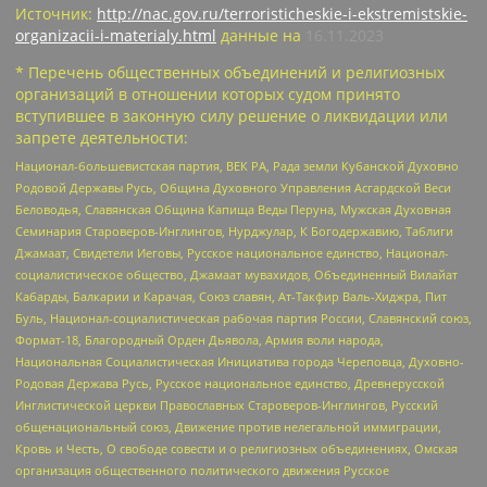
Источник:
http://nac.gov.ru/terroristicheskie-i-ekstremistskie-
organizacii-i-materialy.html
данные на
16.11.2023
* Перечень общественных объединений и религиозных
организаций в отношении которых судом принято
вступившее в законную силу решение о ликвидации или
запрете деятельности:
Национал-большевистская партия, ВЕК РА, Рада земли Кубанской Духовно
Родовой Державы Русь, Община Духовного Управления Асгардской Веси
Беловодья, Славянская Община Капища Веды Перуна, Мужская Духовная
Семинария Староверов-Инглингов, Нурджулар, К Богодержавию, Таблиги
Джамаат, Свидетели Иеговы, Русское национальное единство, Национал-
социалистическое общество, Джамаат мувахидов, Объединенный Вилайат
Кабарды, Балкарии и Карачая, Союз славян, Ат-Такфир Валь-Хиджра, Пит
Буль, Национал-социалистическая рабочая партия России, Славянский союз,
Формат-18, Благородный Орден Дьявола, Армия воли народа,
Национальная Социалистическая Инициатива города Череповца, Духовно-
Родовая Держава Русь, Русское национальное единство, Древнерусской
Инглистической церкви Православных Староверов-Инглингов, Русский
общенациональный союз, Движение против нелегальной иммиграции,
Кровь и Честь, О свободе совести и о религиозных объединениях, Омская
организация общественного политического движения Русское