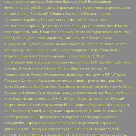
национальное единство, Северное Братство, Клуб Болельщиков
Футбольного Клуба Динамо, Файзрахманисты, Мусульманская религиозная
организация п. Боровский, Община Коренного Русского народа
Щелковского района, Правый сектор, УНА - УНСО, Украинская
повстанческая армия, Тризуб им. Степана Бандеры, Братство, Белый Крест,
Misanthropic division, Религиозное объединение последователей инглиизма,
Народная Социальная Инициатива, TulaSkins, Этнополитическое
объединение Русские, Русское национальное объединение Атака, Мечеть
Мирмамеда, Община Коренного Русского народа г. Астрахани, ВОЛЯ,
Меджлис крымскотатарского народа, Рубеж Севера, ТОЙС, О
противодействии экстремистской деятельности, РЕВТАТПОД, Артподготовка,
Штольц, В честь иконы Божией Матери Державная, Сектор 16,
Независимость, Фирма, Молодежная правозащитная группа МПГ, Курсом
Правды и Единения, Каракольская инициативная группа, Автоград Крю,
Союз Славянских Сил Руси, Алля-Аят, Благотворительный пансионат Ак Умут,
Русская республика Русь, Арестантское уголовное единство, Башкорт, Нация
и свобода, Нация и свобода, W.H.С., Фалунь Дафа, Иртыш Ultras, Русский
Патриотический клуб-Новокузнецк/РПК, Сибирский державный союз, Фонд
борьбы с коррупцией, Фонд защиты прав граждан, Штабы Навального,
Совет граждан СССР Прикубанского округа г. Краснодара, Мужское
государство, Народное объединение русского движения, Народное
движение Адат, Народный совет граждан РСФСР СССР Архангельской
области, Проект Штурм, Граждане СССР, Держава Союз Советских Светлых