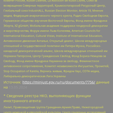
комитет России, Russie-Libertes, La Asocicion de Rusos Libres, Союз за
возвращение Северных территорий, Крымскотатарский Ресурсный Центр,
Глобальный союз IndustriALL, Russian Election Monitor, Article 19, Мнение
медиа, Федерация анархического черного креста, Радио Свободная Европа,
Германское общество изучения Восточной Европы, Фонд имени Фридриха
Эберта, XZ gGmbH, Мобильная академия поддержки гендерной демократии
и миротворчества, Форум имени Льва Копелева, American Councils for
International Education, Cultural Vistas, Institute of International Education,
Антивоенное движение Антальи, Открытый диалог, Школа международных
отношений и государственной политики им Питера Мунка, Российско-
канадский демократический альянс, Школа международных отношений им
Нормана Патерсона, Центр Гражданских Свобод, Фонд Бориса Немцова за
Свободу, Фонд имени Фридриха Науманна за свободу, Феминистское
антивоенное сопротивление, Комитет независимости Ингушетии, Прометей,
Stop Occupation of Karelia, Вернись живым, Фридом Хаус, СОТА медиа,
Либерально-демократическая Лига Украины
Источник:
https://minjust.gov.ru/ru/documents/7756/
данные
на
13.05.2024
* Сведения реестра НКО, выполняющих функции
иностранного агента:
Лилит, Правозащитная группа Гражданин.Армия.Право, Нижегородский
центр немецкой и европейской культуры, Центр гендерных исследований,