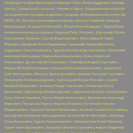
Петербурге Совета Министров Северных Стран, Фонд поддержки свободы
прессы, Гражданский контроль, Человек и Закон, Общественная комиссия
по сохранению наследия академика Сахарова, Информационное агентство
МЕМО. РУ, Институт региональной прессы, Институт Развития Свободы
Информации, Экозащита!-Женсовет, Общественный вердикт, Евразийская
антимонопольная ассоциация, Бедушев Петр Петрович, Дзугкоева Регина
Николаевна, Кривенко Сергей Владимирович, Милославский Павел
Юрьевич, Шнырова Ольга Вадимовна, Чанышева Лилия Айратовна,
Сидорович Ольга Борисовна, Туровский Александр Алексеевич, Васильева
Анастасия Евгеньевна, Ривина Анна Валерьевна, Бойко Анатолий
Николаевич, Дугин Сергей Георгиевич, Пивоваров Андрей Сергеевич,
Аверин Виталий Евгеньевич, Барахоев Магомед Бекханович, Шарипков
Олег Викторович, Мошель Ирина Ароновна, Шведов Григорий Сергеевич,
Пономарев Лев Александрович, Каргалицкий Борис Юльевич, Созаев
Валерий Валерьевич, Исламов Тимур Рифгатович, Романова Ольга
Евгеньевна, Щаров Сергей Алексадрович, Цирульников Борис Альбертович,
Гасан Ольга Павловна, Паутов Юрий Анатольевич, Верховский Александр
Маркович, Пислакова-Паркер Марина Петровна, Кочеткова Татьяна
Владимировна, Чуркина Наталья Валерьевна, Акимова Татьяна Николаевна,
Золотарева Екатерина Александровна, Рачинский Ян Збигневич, Жемкова
Елена Борисовна, Гудков Лев Дмитриевич, Илларионова Юлия Юрьевна,
Саранг Анна Васильевна, Захарова Светлана Сергеевна, Аверин Владимир