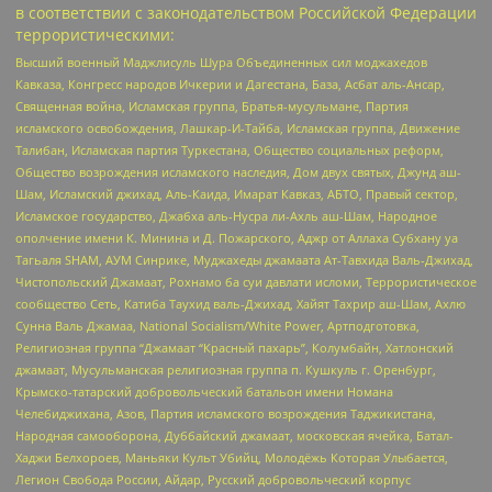
в соответствии с законодательством Российской Федерации
террористическими:
Высший военный Маджлисуль Шура Объединенных сил моджахедов
Кавказа, Конгресс народов Ичкерии и Дагестана, База, Асбат аль-Ансар,
Священная война, Исламская группа, Братья-мусульмане, Партия
исламского освобождения, Лашкар-И-Тайба, Исламская группа, Движение
Талибан, Исламская партия Туркестана, Общество социальных реформ,
Общество возрождения исламского наследия, Дом двух святых, Джунд аш-
Шам, Исламский джихад, Аль-Каида, Имарат Кавказ, АБТО, Правый сектор,
Исламское государство, Джабха аль-Нусра ли-Ахль аш-Шам, Народное
ополчение имени К. Минина и Д. Пожарского, Аджр от Аллаха Субхану уа
Тагьаля SHAM, АУМ Синрике, Муджахеды джамаата Ат-Тавхида Валь-Джихад,
Чистопольский Джамаат, Рохнамо ба суи давлати исломи, Террористическое
сообщество Сеть, Катиба Таухид валь-Джихад, Хайят Тахрир аш-Шам, Ахлю
Сунна Валь Джамаа, National Socialism/White Power, Артподготовка,
Религиозная группа “Джамаат “Красный пахарь”, Колумбайн, Хатлонский
джамаат, Мусульманская религиозная группа п. Кушкуль г. Оренбург,
Крымско-татарский добровольческий батальон имени Номана
Челебиджихана, Азов, Партия исламского возрождения Таджикистана,
Народная самооборона, Дуббайский джамаат, московская ячейка, Батал-
Хаджи Белхороев, Маньяки Культ Убийц, Молодёжь Которая Улыбается,
Легион Свобода России, Айдар, Русский добровольческий корпус