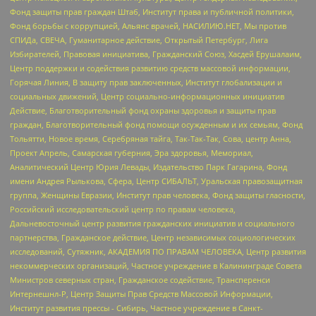
Фонд защиты прав граждан Штаб, Институт права и публичной политики,
Фонд борьбы с коррупцией, Альянс врачей, НАСИЛИЮ.НЕТ, Мы против
СПИДа, СВЕЧА, Гуманитарное действие, Открытый Петербург, Лига
Избирателей, Правовая инициатива, Гражданский Союз, Хасдей Ерушалаим,
Центр поддержки и содействия развитию средств массовой информации,
Горячая Линия, В защиту прав заключенных, Институт глобализации и
социальных движений, Центр социально-информационных инициатив
Действие, Благотворительный фонд охраны здоровья и защиты прав
граждан, Благотворительный фонд помощи осужденным и их семьям, Фонд
Тольятти, Новое время, Серебряная тайга, Так-Так-Так, Сова, центр Анна,
Проект Апрель, Самарская губерния, Эра здоровья, Мемориал,
Аналитический Центр Юрия Левады, Издательство Парк Гагарина, Фонд
имени Андрея Рылькова, Сфера, Центр СИБАЛЬТ, Уральская правозащитная
группа, Женщины Евразии, Институт прав человека, Фонд защиты гласности,
Российский исследовательский центр по правам человека,
Дальневосточный центр развития гражданских инициатив и социального
партнерства, Гражданское действие, Центр независимых социологических
исследований, Сутяжник, АКАДЕМИЯ ПО ПРАВАМ ЧЕЛОВЕКА, Центр развития
некоммерческих организаций, Частное учреждение в Калининграде Совета
Министров северных стран, Гражданское содействие, Трансперенси
Интернешнл-Р, Центр Защиты Прав Средств Массовой Информации,
Институт развития прессы - Сибирь, Частное учреждение в Санкт-