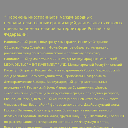
* Перечень иностранных и международных
неправительственных организаций, деятельность которых
признана нежелательной на территории Российской
Федерации:
Национальный фонд в поддержку демократии, Институт Открытое
Общество Фонд Содействия, Фонд Открытое общество, Американо-
российский фонд по экономическому и правовому развитию,
Национальный Демократический Институт Международных Отношений,
MEDIA DEVELOPMENT INVESTMENT FUND, Международный Республиканский
Институт, Открытая Россия, Институт современной России, Черноморский
фонд регионального сотрудничества, Европейская Платформа за
Демократические Выборы, Международный центр электоральных
исследований, Германский фонд Маршалла Соединенных Штатов,
Тихоокеанский центр защиты окружающей среды и природных ресурсов,
Свободная Россия, Всемирный конгресс украинцев, Атлантический совет,
Человек в беде, Европейский фонд за демократию, Джеймстаунский фонд,
Прожект Хармони, Родники дракона, Врачи против насильственного
извлечения органов, Фалунь Дафа, Друзья Фалуньгун, Фалуньгун, Коалиция
по расследованию преследования в отношении Фалуньгун в Китае,
Всемирная организация по расследованию преследований Фалуньгун,