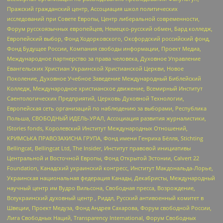
Пражский гражданский центр, Ассоциация школ политических
исследований при Совете Европы, Центр либеральной современности,
Форум русскоязычных европейцев, Немецко-русский обмен, Бард колледж,
Европейский выбор, Фонд Ходорковского, Оксфордский российский фонд,
Фонд Будущее России, Компания свободы информации, Проект Медиа,
Международное партнерство за права человека, Духовное Управление
Евангельских Христиан Украинской Христианской Церкви, Новое
Поколение, Духовное Учебное Заведение Международный Библейский
Колледж, Международное христианское движение, Всемирный Институт
Саентологических Предприятий, Церковь Духовной Технологии,
Европейская сеть организаций по наблюдению за выборами, Республика
Польша, СВОБОДНЫЙ ИДЕЛЬ-УРАЛ, Ассоциация развития журналистики,
IStories fonds, Королевский Институт Международных Отношений,
КРИМСЬКА ПРАВОЗАХИСНА ГРУПА, Фонд имени Генриха Бёлля, Stichting
Bellingcat, Bellingcat Ltd, The Insider, Институт правовой инициативы
Центральной и Восточной Европы, Фонд Открытой Эстонии, Calvert 22
Foundation, Канадский украинский конгресс, Институт Макдональда-Лорье,
Украинская национальная федерация Канады, Декабристы, Международный
научный центр им Вудро Вильсона, Свободная пресса, Возрождение,
Всеукраинский духовный центр , Риддл, Русский антивоенный комитет в
Швеции, Проект Медуза, Фонд Андрея Сахарова, Форум свободной России,
Лига Свободных Наций, Transparеncy International, Форум Свободных