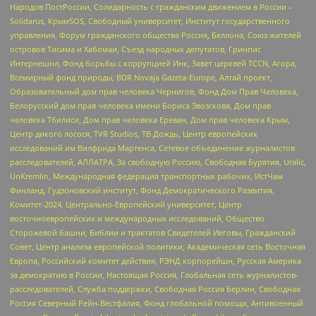
Народов ПостРоссии, Солидарность с гражданским движением в России –
Solidarus, КрымSOS, Свободный университет, Институт государственного
управления, Форум гражданского общества Россия, Беллона, Союз жителей
островов Тисима и Хабомаи, Съезд народных депутатов, Гринпис
Интернешнл, Фонд борьбы с коррупцией Инк, Завет церквей TCCN, Агора,
Всемирный фонд природы, BDR Novaja Gazeta-Europe, Алтай проект,
Образовательный дом прав человека Чернигов, Фонд Дом Прав Человека,
Белорусский дом прав человека имени Бориса Звозскова, Дом прав
человека Тбилиси, Дом прав человека Ереван, Дом прав человека Крым,
Центр дикого лосося, TVR Studios, ТВ Дождь, Центр европейских
исследований им Вилфрида Мартенса, Сетевое объединение журналистов
расследователей, АЛЛАТРА, За свободную Россию, Свободная Бурятия, Uralic,
UnKremlin, Международная федерация транспортных рабочих, ИстЧам
Финланд, Гудзоновский институт, Фонд Демократического Развития,
Комитет-2024, Центрально-Европейский университет, Центр
восточноевропейских и международных исследований, Общество
Сторожевой башни, Библии и трактатов Свидетелей Иеговы, Гражданский
Совет, Центр анализа европейской политики, Академическая сеть Восточная
Европа, Российский комитет действия, РЭНД корпорейшн, Русская Америка
за демократию в России, Настоящая Россия, Глобальная сеть журналистов-
расследователей, Служба поддержки, Свободная Россия Берлин, Свободная
Россия Северный Рейн-Вестфалия, Фонд глобальной помощи, Антивоенный