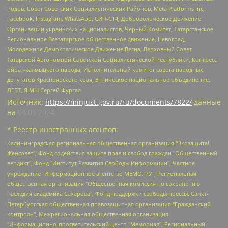
Родов, Совет Советских Социалистических Районов, Meta Platforms Inc,
Facebook, Instagram, WhatsApp, СИЧ-С14, Добровольческое Движение
Организации украинских националистов, Черный Комитет, Татарстанское
Региональное Всетатарское общественное движение, Невоград,
Молодежное Демократическое Движение Весна, Верховный Совет
Татарской Автономной Советской Социалистической Республики, Конгресс
ойрат-калмыцкого народа, Исполнительный комитет совета народных
депутатов Красноярского края, Этническое национальное объединение,
ЛГБТ, Я.МЫ Сергей Фургал
Источник:
https://minjust.gov.ru/ru/documents/7822/
данные
на
03.05.2024
* Реестр иностранных агентов:
Калининградская региональная общественная организация "Экозащита!-Женсовет", Фонд содействия защите прав и свобод граждан "Общественный вердикт", Фонд "Институт Развития Свободы Информации", Частное учреждение "Информационное агентство МЕМО. РУ", Региональная общественная организация "Общественная комиссия по сохранению наследия академика Сахарова", Фонд поддержки свободы прессы, Санкт-Петербургская общественная правозащитная организация "Гражданский контроль", Межрегиональная общественная организация "Информационно-просветительский центр "Мемориал", Региональный Фонд "Центр Защиты Прав Средств Массовой Информации", с 05.12.2023 Фонд "Центр Защиты Прав Средств массовой информации", Региональная общественная благотворительная организация помощи беженцам и мигрантам "Гражданское содействие", Негосударственное образовательное учреждение дополнительного профессионального образования (повышение квалификации) специалистов "АКАДЕМИЯ ПО ПРАВАМ ЧЕЛОВЕКА", Свердловская региональная общественная организация "Сутяжник", Автономная некоммерческая организация "Центр независимых социологических исследований", Союз общественных объединений "Российский исследовательский центр по правам человека", Региональное общественное учреждение научно-информационный центр "МЕМОРИАЛ", Некоммерческая организация "Фонд защиты гласности", Автономная некоммерческая организация "Институт прав человека", Городская общественная организация "Екатеринбургское общество "МЕМОРИАЛ", Городская общественная организация "Рязанское историко-просветительское и правозащитное общество "Мемориал" (Рязанский Мемориал), Челябинский региональный орган общественной самодеятельности – женское общественное объединение "Женщины Евразии", Челябинский региональный орган общественной самодеятельности "Уральская правозащитная группа", Фонд содействия защите здоровья и социальной справедливости имени Андрея Рылькова, Автономная Некоммерческая Организация "Аналитический Центр Юрия Левады", Автономная некоммерческая организация социальной поддержки населения "Проект Апрель", Региональная общественная организация помощи женщинам и детям, находящимся в кризисной ситуации "Информационно-методический центр "Анна", Фонд содействия развитию массовых коммуникаций и правовому просвещению "Так-так-Так", Фонд содействия устойчивому развитию "Серебряная тайга", Свердловский региональный общественный фонд социальных проектов "Новое время", "Idel.Реалии", Кавказ.Реалии, Крым.Реалии, Телеканал Настоящее Время, Татаро-башкирская служба Радио Свобода (Azatliq Radiosi), Радио Свободная Европа/Радио Свобода (PCE/PC), "Сибирь.Реалии", "Фактограф", Благотворительный фонд помощи осужденным и их семьям, Автономная некоммерческая организация "Институт глобализации и социальных движений", Фонд "В защиту прав заключенных", Частное учреждение "Центр поддержки и содействия развитию средств массовой информации", Пензенский региональный общественный благотворительный фонд "Гражданский союз", "Север.Реалии", Некоммерческая организация Фонд "Правовая инициатива", Общество с ограниченной ответственностью "Радио Свободная Европа/Радио Свобода", Чешское информационное агентство "MEDIUM-ORIENT", Красноярская региональная общественная организация "Мы против СПИДа", Камалягин Денис Николаевич, Маркелов Сергей Евгеньевич, Пономарев Лев Александрович, Савицкая Людмила Алексеевна, Автономная некоммерческая организация "Центр по работе с проблемой насилия "НАСИЛИЮ.НЕТ", Межрегиональный профессиональный союз работников здравоохранения "Альянс врачей", Юридическое лицо, зарегистрированное в Латвийской Республике, SIA "Medusa Project" (регистрационный номер 40103797863, дата регистрации 10.06.2014), Некоммерческая организация "Фонд по борьбе с коррупцией", Автономная некоммерческая организация "Институт права и публичной политики", Баданин Роман Сергеевич, Гликин Максим Александрович, Железнова Мария Михайловна, Лукьянова Юлия Сергеевна, Маетная Елизавета Витальевна, Маняхин Петр Борисович, Чуракова Ольга Владимировна, Ярош Юлия Петровна, Юридическое лицо "The Insider SIA", зарегистрированное в Риге, Латвийская Республика (дата регистрации 26.06.2015), являющееся администратором доменного имени интернет-издания "The Insider SIA", https://theins.ru, Постернак Алексей Евгеньевич, Рубин Михаил Аркадьевич, Анин Роман Александрович, Юридическое лицо Istories fonds, зарегистрированное в Латвийской Республике (регистрационный номер 50008295751, дата регистрации 24.02.2020), Великовский Дмитрий Александрович, Долинина Ирина Николаевна, Мароховская Алеся Алексеевна, Шлейнов Роман Юрьевич, Шмагун Олеся Валентиновна, Общество с ограниченной ответственностью "Альтаир 2021", Общество с ограниченной ответственностью "Вега 2021", Общество с ограниченной ответственностью "Главный редактор 2021", Общество с ограниченной ответственностью "Ромашки монолит", Важенков Артем Валерьевич, Ивановская областная общественная организация "Центр гендерных исследований", Гурман Юрий Альбертович, Медиапроект "ОВД-Инфо", Егоров Владимир Владимирович, Жилинский Владимир Александрович, Общество с ограниченной ответственностью "ЗП", Иванова София Юрьевна, Карезина Инна Павловна, Кильтау Екатерина Викторовна, Петров Алексей Викторович, Пискунов Сергей Евгеньевич, Смирнов Сергей Сергеевич, Тихонов Михаил Сергеевич, Общество с ограниченной ответственностью "ЖУРНАЛИСТ-ИНОСТРАННЫЙ АГЕНТ", Арапова Галина Юрьевна, Вольтская Татьяна Анатольевна, Американская компания "Mason G.E.S. Anonymous Foundation" (США), являющаяся владельцем интернет-издания https://mnews.world/, Компания "Stichting Bellingcat", зарегистрированная в Нидерландах (дата регистрации 11.07.2018), Захаров Андрей Вячеславович, Клепиковская Екатерина Дмитриевна, Общество с ограниченной ответственностью "МЕМО", Перл Роман Александрович, Симонов Евгений Алексеевич, Соловьева Елена Анатольевна, Сотников Даниил Владимирович, Сурначева Елизавета Дмитриевна, Автономная некоммерческая организация по защите прав человека и информированию населения "Якутия – Наше Мнение", Общество с ограниченной ответственностью "Москоу диджитал медиа", с 26.01.2023 Общество с ограниченной ответственностью "Чайка Белые сады", Ветошкина Валерия Валерьевна, Заговора Максим Александрович, Межрегиональное общественное движение "Российская ЛГБТ - сеть", Оленичев Максим Владимирович, Павлов Иван Юрьевич, Скворцова Елена Сергеевна, Общество с ограниченной ответственностью "Как бы инагент", Кочетков Игорь Викторович, Общество с ограниченной ответственностью "Честные выборы", Еланчик Олег Александрович, Общество с ограниченной ответственностью "Нобелевский призыв", Гималова Регина Эмилевна, Григорьев Андрей Валерьевич, Григорьева Алина Александровна, Ассоциация по содействию защите прав призывников, альтернативнослужащих и военнослужащих "Правозащитная группа "Гражданин.Армия.Право", Хисамова Регина Фаритовна, Автономная некоммерческая организация по реализации социально-правовых программ "Лилит", Дальневосточное общественное движение "Маяк", Санкт-Петербургская ЛГБТ-инициативная группа "Выход", Инициативная группа ЛГБТ+ "Реверс", Алексеев Андрей Викторович, Бекбулатова Таисия Львовна, Беляев Иван Михайлович, Владыкина Елена Сергеевна, Гельман Марат Александрович, Никульшина Вероника Юрьевна, Толоконникова Надежда Андреевна, Шендерович Виктор Анатольевич, Общество с ограниченной ответственностью "Данное сообщение", Общество с ограниченной ответственностью Издательский дом "Новая глава", Айнбиндер Александра Александровна, Московский комьюнити-центр для ЛГБТ+инициатив, Благотворительный фонд развития филантропии, Deutsche Welle (Германия, Kurt-Schumacher-Strasse 3, 53113 Bonn), Борзунова Мария Михайловна, Воробьев Виктор Викторович, Голубева Анна Львовна, Константинова Алла Михайловна, Малкова Ирина Владимировна, Мурадов Мурад Абдулгалимович, Осетинская Елизавета Николаевна, Понасенков Евгений Николаевич, Ганапольский Матвей Юрьевич, Киселев Евгений Алексеевич, Борухович Ирина Григорьевна, Дремин Иван Тимофеевич, Дубровский Дмитрий Викторович, Красноярская региональная общественная организация поддержки и развития альтернативных образовательных технологий и межкультурных коммуникаций "ИНТЕРРА", Маяковская Екатерина Алексеевна, Фейгин Марк Захарович, Филимонов Андрей Викторович, Дзугкоева Регина Николаевна, Доброхотов Роман Александрович, Дудь Юрий Александрович, Елкин Сергей Владимирович, Кругликов Кирилл Игоревич, Сабунаева Мария Леонидовна, Семенов Алексей Владимирович, Шаинян Карен Багратович, Шульман Екатерина Михайловна, Асафьев Артур Валерьевич, Вахштайн Виктор Семенович, Венедиктов Алексей Алексеевич, Лушникова Екатерина Евгеньевна, Волков Леонид Михайлович, Невзоров Александр Глебович, Пархоменко Сергей Борисович, Сироткин Ярослав Николаевич, Кара-Мурза Владимир Владимирович, Баранова Наталья Владимировна, Гозман Леонид Яковлевич, Кагарлицкий Борис Юльевич, Климарев Михаил Валерьевич, Милов Владимир Станиславович, Автономная некоммерческая организация Краснодарский центр современного искусства "Типография", Моргенштерн Алишер Тагирович, Соболь Любовь Эдуардовна, Общество с ограниченной ответственностью "ЛИЗА НОРМ", Каспаров Гарри Кимович, Ходорковский Михаил Борисович, Общество с ограниченной ответственностью "Апрельские тезисы", Данилович Ирина Брониславовна, Кашин Олег Владимирович, Петров Николай Владимирович, Пивоваров Алексей Владимирович, Соколов Михаил Владимирович, Цветкова Юлия Владимировна, Чичваркин Евгений Александрович, Комитет против пыток/Команда против пыток, Общество с ограниченной ответственностью "Первый научный", Общество с ограниченной ответственностью "Вертолет и ко", Белоцерковская Вероника Борисовна, Кац Максим Евгеньевич, Лазарева Татьяна Юрьевна, Шаведдинов Руслан Табризович, Яшин Илья Валерьевич, Общество с ограниченной ответственностью "Иноагент ААВ", Алешковский Дмитрий Петрович, Альбац Евгения Марковна, Быков Дмитрий Львович, Галямина Юлия Евгеньевна, Лойко Сергей Леонидович, Мартынов Кирилл Константинович, Медведев Сергей Александрович, Крашенинников Федор Геннадиевич, Гордеева Катерина Вл