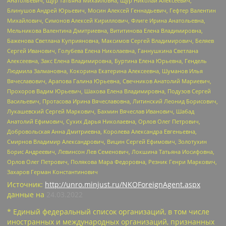
Анатольевич, Щур Татьяна Михайловна, Щур Николай Алексеевич,
Блинушов Андрей Юрьевич, Мосин Алексей Геннадьевич, Гефтер Валентин
Михайлович, Симонов Алексей Кириллович, Флиге Ирина Анатольевна,
Мельникова Валентина Дмитриевна, Вититинова Елена Владимировна,
Баженова Светлана Куприяновна, Максимов Сергей Владимирович, Беляев
Сергей Иванович, Голубева Елена Николаевна, Ганнушкина Светлана
Алексеевна, Закс Елена Владимировна, Буртина Елена Юрьевна, Гендель
Людмила Залмановна, Кокорина Екатерина Алексеевна, Шуманов Илья
Вячеславович, Арапова Галина Юрьевна, Свечников Анатолий Мариевич,
Прохоров Вадим Юрьевич, Шахова Елена Владимировна, Подузов Сергей
Васильевич, Протасова Ирина Вячеславовна, Литинский Леонид Борисович,
Лукашевский Сергей Маркович, Бахмин Вячеслав Иванович, Шабад
Анатолий Ефимович, Сухих Дарья Николаевна, Орлов Олег Петрович,
Добровольская Анна Дмитриевна, Королева Александра Евгеньевна,
Смирнов Владимир Александрович, Вицин Сергей Ефимович, Золотухин
Борис Андреевич, Левинсон Лев Семенович, Локшина Татьяна Иосифовна,
Орлов Олег Петрович, Полякова Мара Федоровна, Резник Генри Маркович,
Захаров Герман Константинович
Источник:
http://unro.minjust.ru/NKOForeignAgent.aspx
данные на
24.03.2022
* Единый федеральный список организаций, в том числе
иностранных и международных организаций, признанных