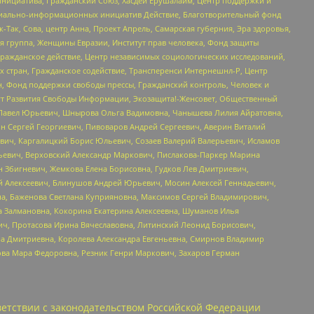
инициатива, Гражданский Союз, Хасдей Ерушалаим, Центр поддержки и
социально-информационных инициатив Действие, Благотворительный фонд
Так, Сова, центр Анна, Проект Апрель, Самарская губерния, Эра здоровья,
я группа, Женщины Евразии, Институт прав человека, Фонд защиты
Гражданское действие, Центр независимых социологических исследований,
стран, Гражданское содействие, Трансперенси Интернешнл-Р, Центр
н, Фонд поддержки свободы прессы, Гражданский контроль, Человек и
тут Развития Свободы Информации, Экозащита!-Женсовет, Общественный
й Павел Юрьевич, Шнырова Ольга Вадимовна, Чанышева Лилия Айратовна,
ин Сергей Георгиевич, Пивоваров Андрей Сергеевич, Аверин Виталий
вич, Каргалицкий Борис Юльевич, Созаев Валерий Валерьевич, Исламов
льевич, Верховский Александр Маркович, Пислакова-Паркер Марина
н Збигневич, Жемкова Елена Борисовна, Гудков Лев Дмитриевич,
й Алексеевич, Блинушов Андрей Юрьевич, Мосин Алексей Геннадьевич,
а, Баженова Светлана Куприяновна, Максимов Сергей Владимирович,
а Залмановна, Кокорина Екатерина Алексеевна, Шуманов Илья
ч, Протасова Ирина Вячеславовна, Литинский Леонид Борисович,
а Дмитриевна, Королева Александра Евгеньевна, Смирнов Владимир
ова Мара Федоровна, Резник Генри Маркович, Захаров Герман
етствии с законодательством Российской Федерации