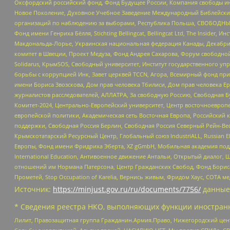
Оксфордский российский фонд, Фонд Будущее России, Компания свободы ин
Новое Поколение, Духовное Учебное Заведение Международный Библейский
организаций по наблюдению за выборами, Республика Польша, СВОБОДНЫЙ
Фонд имени Генриха Бёлля, Stichting Bellingcat, Bellingcat Ltd, The Inside
Макдональда-Лорье, Украинская национальная федерация Канады, Декабрис
комитет в Швеции, Проект Медуза, Фонд Андрея Сахарова, Форум свободной 
Solidarus, КрымSOS, Свободный университет, Институт государственного у
борьбы с коррупцией Инк, Завет церквей TCCN, Агора, Всемирный фонд при
имени Бориса Звозскова, Дом прав человека Тбилиси, Дом прав человека Ер
журналистов расследователей, АЛЛАТРА, За свободную Россию, Свободная Б
Комитет-2024, Центрально-Европейский университет, Центр восточноевроп
европейской политики, Академическая сеть Восточная Европа, Российский к
поддержки, Свободная Россия Берлин, Свободная Россия Северный Рейн-Вест
Крымскотатарский Ресурсный Центр, Глобальный союз IndustriALL, Russian E
Европы, Фонд имени Фридриха Эберта, XZ gGmbH, Мобильная академия поддержк
International Education, Антивоенное движение Антальи, Открытый диало
отношений им Нормана Патерсона, Центр Гражданских Свобод, Фонд Бориса
Прометей, Stop Occupation of Karelia, Вернись живым, Фридом Хаус, СОТА 
Источник:
https://minjust.gov.ru/ru/documents/7756/
данные
* Сведения реестра НКО, выполняющих функции иностранн
Лилит, Правозащитная группа Гражданин.Армия.Право, Нижегородский цент