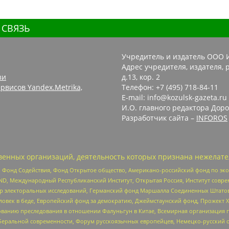
 СВЯЗЬ
Учредитель и издатель ООО 
Адрес учредителя, издателя, р
зи
д.13, кор. 2
рвисов Yandex.Metrika,
Телефон: +7 (495) 718-84-11
E-mail: info@kozulsk-gazeta.ru
И.О. главного редактора Доро
Разработчик сайта –
INFOROS
енных организаций, деятельность которых признана нежелате
 Фонд Содействия, Фонд Открытое общество, Американо-российский фонд по э
 Международный Республиканский Институт, Открытая Россия, Институт совре
р электоральных исследований, Германский фонд Маршалла Соединенных Штатов
еловек в беде, Европейский фонд за демократию, Джеймстаунский фонд, Прожект
дованию преследования в отношении Фалуньгун в Китае, Всемирная организация 
беральной современности, Форум русскоязычных европейцев, Немецко-русский о