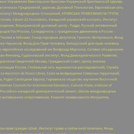
ное Управление Евангельских Христиан Украинской Христианской Церкви,
огических Предприятий, Церковь Духовной Технологии, Европейская сеть
ий Институт Международных Отношений, КРИМСЬКА ПРАВОЗАХИСНА ГРУПА,
стонии, Calvert 22 Foundation, Канадский украинский конгресс, Институт
ждение, Всеукраинский духовный центр , Риддл, Русский антивоенный
ародов ПостРоссии, Солидарность с гражданским движением в России –
в Тисима и Хабомаи, Съезд народных депутатов, Гринпис Интернешнл, Фонд
ека Чернигов, Фонд Дом Прав Человека, Белорусский дом прав человека
нтр европейских исследований им Вилфрида Мартенса, Сетевое объединение
Чам Финланд, Гудзоновский институт, Фонд Демократического Развития,
актатов Свидетелей Иеговы, Гражданский Совет, Центр анализа
астоящая Россия, Глобальная сеть журналистов-расследователей, Служба
a Asocicion de Rusos Libres, Союз за возвращение Северных территорий,
еста, Радио Свободная Европа, Германское общество изучения Восточной
ouncils for International Education, Cultural Vistas, Institute of
, Российско-канадский демократический альянс, Школа международных
е антивоенное сопротивление, Комитет независимости Ингушетии,
ты прав граждан Штаб, Институт права и публичной политики, Фонд