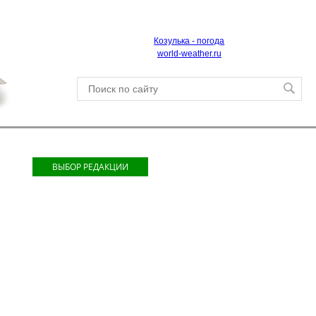
Козулька - погода
world-weather.ru
ВЫБОР РЕДАКЦИИ