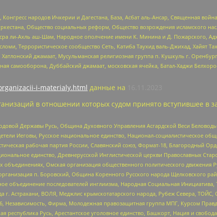
нгресс народов Ичкерии и Дагестана, База, Асбат аль-Ансар, Священная война,
уркестана, Общество социальных реформ, Общество возрождения исламского насл
Нусра ли-Ахль аш-Шам, Народное ополчение имени К. Минина и Д. Пожарского, Ад
сломи, Террористическое сообщество Сеть, Катиба Таухид валь-Джихад, Хайят Тах
, Хатлонский джамаат, Мусульманская религиозная группа п. Кушкуль г. Оренбу
ная самооборона, Дуббайский джамаат, московская ячейка, Батал-Хаджи Белхор
organizacii-i-materialy.html
данные на
16.11.2023
анизаций в отношении которых судом принято вступившее в з
 Родовой Державы Русь, Община Духовного Управления Асгардской Веси Беловод
детели Иеговы, Русское национальное единство, Национал-социалистическое об
истическая рабочая партия России, Славянский союз, Формат-18, Благородный Ор
ациональное единство, Древнерусской Инглистической церкви Православных Ста
ных объединениях, Омская организация общественного политического движения Р
рганизация п. Боровский, Община Коренного Русского народа Щелковского район
гиозное объединение последователей инглиизма, Народная Социальная Инициатива,
 г. Астрахани, ВОЛЯ, Меджлис крымскотатарского народа, Рубеж Севера, ТОЙС, 
6, Независимость, Фирма, Молодежная правозащитная группа МПГ, Курсом Правд
ая республика Русь, Арестантское уголовное единство, Башкорт, Нация и свобода,