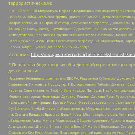
террористическими:
Высший военный Маджлисуль Шура Объединенных сил моджахедов Кавказа, Ко
Лашкар-И-Тайба, Исламская группа, Движение Талибан, Исламская партия Т
Имарат Кавказ, АБТО, Правый сектор, Исламское государство, Джабха аль-
Ат-Тавхида Валь-Джихад, Чистопольский Джамаат, Рохнамо ба суи давлати и
Артподготовка, Религиозная группа “Джамаат “Красный пахарь”, Колумбайн
Челебиджихана, Азов, Партия исламского возрождения Таджикистана, Народ
России, Айдар, Русский добровольческий корпус
Источник:
http://nac.gov.ru/terroristicheskie-i-ekstremistskie-
* Перечень общественных объединений и религиозных орг
деятельности:
Национал-большевистская партия, ВЕК РА, Рада земли Кубанской Духовно
Староверов-Инглингов, Нурджулар, К Богодержавию, Таблиги Джамаат, Сви
Карачая, Союз славян, Ат-Такфир Валь-Хиджра, Пит Буль, Национал-социал
Инициатива города Череповца, Духовно-Родовая Держава Русь, Русское н
нелегальной иммиграции, Кровь и Честь, О свободе совести и о религиоз
Футбольного Клуба Динамо, Файзрахманисты, Мусульманская религиозная о
им. Степана Бандеры, Братство, Белый Крест, Misanthropic division, Рели
объединение Атака, Мечеть Мирмамеда, Община Коренного Русского народа
Артподготовка, Штольц, В честь иконы Божией Матери Державная, Сектор 1
Славянских Сил Руси, Алля-Аят, Благотворительный пансионат Ак Умут, Русск