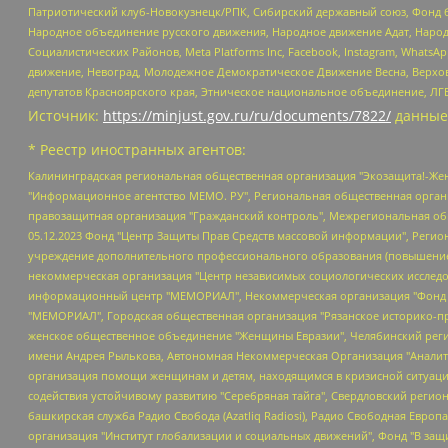
Патриотический клуб-Новокузнецк/РПК, Сибирский державный союз, Фонд б
Народное объединение русского движения, Народное движение Адат, Народ
Социалистических Районов, Meta Platforms Inc, Facebook, Instagram, Wha
движение, Невоград, Молодежное Демократическое Движение Весна, Верхов
депутатов Красноярского края, Этническое национальное объединение, ЛГ
Источник:
https://minjust.gov.ru/ru/documents/7822/
данные
* Реестр иностранных агентов:
Калининградская региональная общественная организация "Экозащита!-Женсовет", Фонд содействия защите прав и свобод граждан "Общественный вердикт", Фонд "Институт Развития Свободы Информации", Частное учреждение "Информационное агентство МЕМО. РУ", Региональная общественная организация "Общественная комиссия по сохранению наследия академика Сахарова", Фонд поддержки свободы прессы, Санкт-Петербургская общественная правозащитная организация "Гражданский контроль", Межрегиональная общественная организация "Информационно-просветительский центр "Мемориал", Региональный Фонд "Центр Защиты Прав Средств Массовой Информации", с 05.12.2023 Фонд "Центр Защиты Прав Средств массовой информации", Региональная общественная благотворительная организация помощи беженцам и мигрантам "Гражданское содействие", Негосударственное образовательное учреждение дополнительного профессионального образования (повышение квалификации) специалистов "АКАДЕМИЯ ПО ПРАВАМ ЧЕЛОВЕКА", Свердловская региональная общественная организация "Сутяжник", Автономная некоммерческая организация "Центр независимых социологических исследований", Союз общественных объединений "Российский исследовательский центр по правам человека", Региональное общественное учреждение научно-информационный центр "МЕМОРИАЛ", Некоммерческая организация "Фонд защиты гласности", Автономная некоммерческая организация "Институт прав человека", Городская общественная организация "Екатеринбургское общество "МЕМОРИАЛ", Городская общественная организация "Рязанское историко-просветительское и правозащитное общество "Мемориал" (Рязанский Мемориал), Челябинский региональный орган общественной самодеятельности – женское общественное объединение "Женщины Евразии", Челябинский региональный орган общественной самодеятельности "Уральская правозащитная группа", Фонд содействия защите здоровья и социальной справедливости имени Андрея Рылькова, Автономная Некоммерческая Организация "Аналитический Центр Юрия Левады", Автономная некоммерческая организация социальной поддержки населения "Проект Апрель", Региональная общественная организация помощи женщинам и детям, находящимся в кризисной ситуации "Информационно-методический центр "Анна", Фонд содействия развитию массовых коммуникаций и правовому просвещению "Так-так-Так", Фонд содействия устойчивому развитию "Серебряная тайга", Свердловский региональный общественный фонд социальных проектов "Новое время", "Idel.Реалии", Кавказ.Реалии, Крым.Реалии, Телеканал Настоящее Время, Татаро-башкирская служба Радио Свобода (Azatliq Radiosi), Радио Свободная Европа/Радио Свобода (PCE/PC), "Сибирь.Реалии", "Фактограф", Благотворительный фонд помощи осужденным и их семьям, Автономная некоммерческая организация "Институт глобализации и социальных движений", Фонд "В защиту прав заключенных", Частное учреждение "Центр поддержки и содействия развитию средств массовой информации", Пензенский региональный общественный благотворительный фонд "Гражданский союз", "Север.Реалии", Некоммерческая организация Фонд "Правовая инициатива", Общество с ограниченной ответственностью "Радио Свободная Европа/Радио Свобода", Чешское информационное агентство "MEDIUM-ORIENT", Красноярская региональная общественная организация "Мы против СПИДа", Камалягин Денис Николаевич, Маркелов Сергей Евгеньевич, Пономарев Лев Александрович, Савицкая Людмила Алексеевна, Автоно