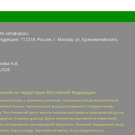
ИА «Инфорос».
едакции: 117218, Россия, г. Москва, ул. Кржижановского,
хова Н.В.
2026
льной на территории Российской Федерации:
кономическому и правовому развитию, Национальный Демократический
менной России, Черноморский фонд регионального сотрудничества,
, Тихоокеанский центр защиты окружающей среды и природных ресурсов,
 Хармони, Родники дракона, Врачи против насильственного извлечения
по расследованию преследований Фалуньгун, Пражский гражданский центр,
бмен, Бард колледж, Европейский выбор, Фонд Ходорковского,