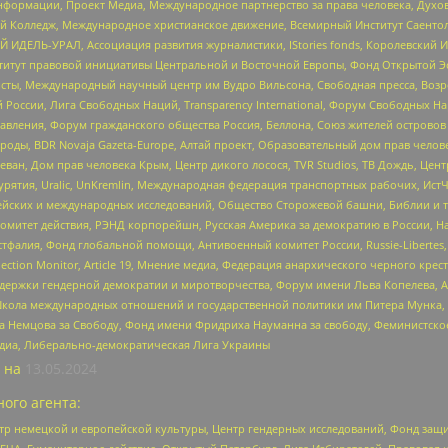
формации, Проект Медиа, Международное партнерство за права человека, Духов
 Колледж, Международное христианское движение, Всемирный Институт Саентол
 ИДЕЛЬ-УРАЛ, Ассоциация развития журналистики, IStories fonds, Королевск
r, Институт правовой инициативы Центральной и Восточной Европы, Фонд Открытой Э
ты, Международный научный центр им Вудро Вильсона, Свободная пресса, Возро
России, Лига Свободных Наций, Transparеncy International, Форум Свободных Н
правления, Форум гражданского общества Россия, Беллона, Союз жителей острово
роды, BDR Novaja Gazeta-Europe, Алтай проект, Образовательный дом прав челов
еван, Дом прав человека Крым, Центр дикого лосося, TVR Studios, ТВ Дождь, Це
урятия, Uralic, UnKremlin, Международная федерация транспортных рабочих, Ист
ейских и международных исследований, Общество Сторожевой башни, Библии и тр
омитет действия, РЭНД корпорейшн, Русская Америка за демократию в России, Н
фалия, Фонд глобальной помощи, Антивоенный комитет России, Russie-Libertes, L
lection Monitor, Article 19, Мнение медиа, Федерация анархического черного кр
и гендерной демократии и миротворчества, Форум имени Льва Копелева, American C
г, Школа международных отношений и государственной политики им Питера Мунка
 Немцова за Свободу, Фонд имени Фридриха Науманна за свободу, Феминистско
медиа, Либерально-демократическая Лига Украины
 на
13.05.2024
ого агента:
р немецкой и европейской культуры, Центр гендерных исследований, Фонд защи