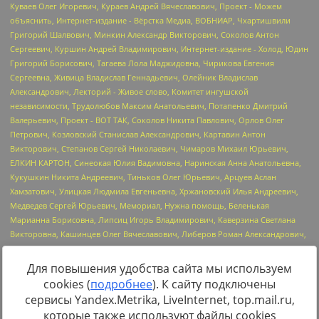
Для повышения удобства сайта мы используем
cookies (
подробнее
). К сайту подключены
Источник:
https://minjust.gov.ru/uploaded/files/reestr-
сервисы Yandex.Metrika, LiveInternet, top.mail.ru,
inostrannyih-agentov-22-03-2024.pdf
данные на
22.03.2024
которые также используют файлы cookies