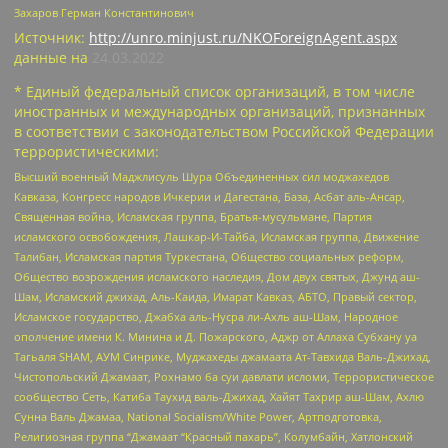
Захаров Герман Константинович
Источник:
http://unro.minjust.ru/NKOForeignAgent.aspx
данные на
24.03.2022
* Единый федеральный список организаций, в том числе
иностранных и международных организаций, признанных
в соответствии с законодательством Российской Федерации
террористическими:
Высший военный Маджлисуль Шура Объединенных сил моджахедов
Кавказа, Конгресс народов Ичкерии и Дагестана, База, Асбат аль-Ансар,
Священная война, Исламская группа, Братья-мусульмане, Партия
исламского освобождения, Лашкар-И-Тайба, Исламская группа, Движение
Талибан, Исламская партия Туркестана, Общество социальных реформ,
Общество возрождения исламского наследия, Дом двух святых, Джунд аш-
Шам, Исламский джихад, Аль-Каида, Имарат Кавказ, АБТО, Правый сектор,
Исламское государство, Джабха аль-Нусра ли-Ахль аш-Шам, Народное
ополчение имени К. Минина и Д. Пожарского, Аджр от Аллаха Субхану уа
Тагьаля SHAM, АУМ Синрике, Муджахеды джамаата Ат-Тавхида Валь-Джихад,
Чистопольский Джамаат, Рохнамо ба суи давлати исломи, Террористическое
сообщество Сеть, Катиба Таухид валь-Джихад, Хайят Тахрир аш-Шам, Ахлю
Сунна Валь Джамаа, National Socialism/White Power, Артподготовка,
Религиозная группа “Джамаат “Красный пахарь”, Колумбайн, Хатлонский