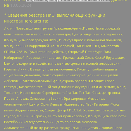
на
13.05.2024
* Сведения реестра НКО, выполняющих функции
иностранного агента:
Лилит, Правозащитная группа Гражданин.Армия.Право, Нижегородский
центр немецкой и европейской культуры, Центр гендерных исследований,
Фонд защиты прав граждан Штаб, Институт права и публичной политики,
Фонд борьбы с коррупцией, Альянс врачей, НАСИЛИЮ.НЕТ, Мы против
СПИДа, СВЕЧА, Гуманитарное действие, Открытый Петербург, Лига
Избирателей, Правовая инициатива, Гражданский Союз, Хасдей Ерушалаим,
Центр поддержки и содействия развитию средств массовой информации,
Горячая Линия, В защиту прав заключенных, Институт глобализации и
социальных движений, Центр социально-информационных инициатив
Действие, Благотворительный фонд охраны здоровья и защиты прав
граждан, Благотворительный фонд помощи осужденным и их семьям, Фонд
Тольятти, Новое время, Серебряная тайга, Так-Так-Так, Сова, центр Анна,
Проект Апрель, Самарская губерния, Эра здоровья, Мемориал,
Аналитический Центр Юрия Левады, Издательство Парк Гагарина, Фонд
имени Андрея Рылькова, Сфера, Центр СИБАЛЬТ, Уральская правозащитная
группа, Женщины Евразии, Институт прав человека, Фонд защиты гласности,
Российский исследовательский центр по правам человека,
Дальневосточный центр развития гражданских инициатив и социального