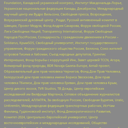
Foundation, Канадский украинский конгресс, Институт Макдональда-Лорье,
Украинская национальная федерация Канады, Декабристы, Международный
научный центр им Вудро Вильсона, Свободная пресса, Возрождение,
Всеукраинский духовный центр , Риддл, Русский антивоенный комитет в
Швеции, Проект Медуза, Фонд Андрея Сахарова, Форум свободной России,
Лига Свободных Наций, Transparеncy International, Форум Свободных
Народов ПостРоссии, Солидарность с гражданским движением в России –
Solidarus, КрымSOS, Свободный университет, Институт государственного
управления, Форум гражданского общества Россия, Беллона, Союз жителей
островов Тисима и Хабомаи, Съезд народных депутатов, Гринпис
Интернешнл, Фонд борьбы с коррупцией Инк, Завет церквей TCCN, Агора,
Всемирный фонд природы, BDR Novaja Gazeta-Europe, Алтай проект,
Образовательный дом прав человека Чернигов, Фонд Дом Прав Человека,
Белорусский дом прав человека имени Бориса Звозскова, Дом прав
человека Тбилиси, Дом прав человека Ереван, Дом прав человека Крым,
Центр дикого лосося, TVR Studios, ТВ Дождь, Центр европейских
исследований им Вилфрида Мартенса, Сетевое объединение журналистов
расследователей, АЛЛАТРА, За свободную Россию, Свободная Бурятия, Uralic,
UnKremlin, Международная федерация транспортных рабочих, ИстЧам
Финланд, Гудзоновский институт, Фонд Демократического Развития,
Комитет-2024, Центрально-Европейский университет, Центр
восточноевропейских и международных исследований, Общество