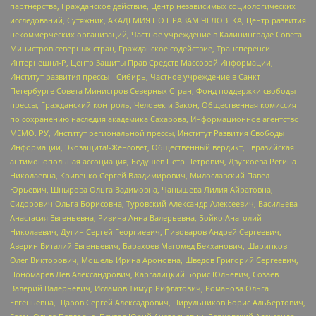
партнерства, Гражданское действие, Центр независимых социологических
исследований, Сутяжник, АКАДЕМИЯ ПО ПРАВАМ ЧЕЛОВЕКА, Центр развития
некоммерческих организаций, Частное учреждение в Калининграде Совета
Министров северных стран, Гражданское содействие, Трансперенси
Интернешнл-Р, Центр Защиты Прав Средств Массовой Информации,
Институт развития прессы - Сибирь, Частное учреждение в Санкт-
Петербурге Совета Министров Северных Стран, Фонд поддержки свободы
прессы, Гражданский контроль, Человек и Закон, Общественная комиссия
по сохранению наследия академика Сахарова, Информационное агентство
МЕМО. РУ, Институт региональной прессы, Институт Развития Свободы
Информации, Экозащита!-Женсовет, Общественный вердикт, Евразийская
антимонопольная ассоциация, Бедушев Петр Петрович, Дзугкоева Регина
Николаевна, Кривенко Сергей Владимирович, Милославский Павел
Юрьевич, Шнырова Ольга Вадимовна, Чанышева Лилия Айратовна,
Сидорович Ольга Борисовна, Туровский Александр Алексеевич, Васильева
Анастасия Евгеньевна, Ривина Анна Валерьевна, Бойко Анатолий
Николаевич, Дугин Сергей Георгиевич, Пивоваров Андрей Сергеевич,
Аверин Виталий Евгеньевич, Барахоев Магомед Бекханович, Шарипков
Олег Викторович, Мошель Ирина Ароновна, Шведов Григорий Сергеевич,
Пономарев Лев Александрович, Каргалицкий Борис Юльевич, Созаев
Валерий Валерьевич, Исламов Тимур Рифгатович, Романова Ольга
Евгеньевна, Щаров Сергей Алексадрович, Цирульников Борис Альбертович,