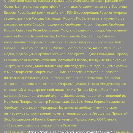
Сторожевой башни, Библии и трактатов Свидетелей Иеговы, Гражданский
Совет, Центр анализа европейской политики, Академическая сеть Восточная
Европа, Российский комитет действия, РЭНД корпорейшн, Русская Америка
за демократию в России, Настоящая Россия, Глобальная сеть журналистов-
расследователей, Служба поддержки, Свободная Россия Берлин, Свободная
Россия Северный Рейн-Вестфалия, Фонд глобальной помощи, Антивоенный
комитет России, Russie-Libertes, La Asocicion de Rusos Libres, Союз за
возвращение Северных территорий, Крымскотатарский Ресурсный Центр,
Глобальный союз IndustriALL, Russian Election Monitor, Article 19, Мнение
медиа, Федерация анархического черного креста, Радио Свободная Европа,
Германское общество изучения Восточной Европы, Фонд имени Фридриха
Эберта, XZ gGmbH, Мобильная академия поддержки гендерной демократии
и миротворчества, Форум имени Льва Копелева, American Councils for
International Education, Cultural Vistas, Institute of International Education,
Антивоенное движение Антальи, Открытый диалог, Школа международных
отношений и государственной политики им Питера Мунка, Российско-
канадский демократический альянс, Школа международных отношений им
Нормана Патерсона, Центр Гражданских Свобод, Фонд Бориса Немцова за
Свободу, Фонд имени Фридриха Науманна за свободу, Феминистское
антивоенное сопротивление, Комитет независимости Ингушетии, Прометей,
Stop Occupation of Karelia, Вернись живым, Фридом Хаус, СОТА медиа,
Либерально-демократическая Лига Украины
Источник:
https://minjust.gov.ru/ru/documents/7756/
данные