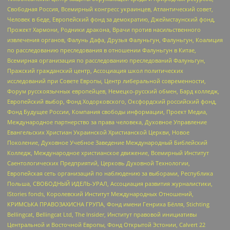
Свободная Россия, Всемирный конгресс украинцев, Атлантический совет,
Человек в беде, Европейский фонд за демократию, Джеймстаунский фонд,
Прожект Хармони, Родники дракона, Врачи против насильственного
извлечения органов, Фалунь Дафа, Друзья Фалуньгун, Фалуньгун, Коалиция
по расследованию преследования в отношении Фалуньгун в Китае,
Всемирная организация по расследованию преследований Фалуньгун,
Пражский гражданский центр, Ассоциация школ политических
исследований при Совете Европы, Центр либеральной современности,
Форум русскоязычных европейцев, Немецко-русский обмен, Бард колледж,
Европейский выбор, Фонд Ходорковского, Оксфордский российский фонд,
Фонд Будущее России, Компания свободы информации, Проект Медиа,
Международное партнерство за права человека, Духовное Управление
Евангельских Христиан Украинской Христианской Церкви, Новое
Поколение, Духовное Учебное Заведение Международный Библейский
Колледж, Международное христианское движение, Всемирный Институт
Саентологических Предприятий, Церковь Духовной Технологии,
Европейская сеть организаций по наблюдению за выборами, Республика
Польша, СВОБОДНЫЙ ИДЕЛЬ-УРАЛ, Ассоциация развития журналистики,
IStories fonds, Королевский Институт Международных Отношений,
КРИМСЬКА ПРАВОЗАХИСНА ГРУПА, Фонд имени Генриха Бёлля, Stichting
Bellingcat, Bellingcat Ltd, The Insider, Институт правовой инициативы
Центральной и Восточной Европы, Фонд Открытой Эстонии, Calvert 22