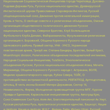
Национальная Социалистическая Инициатива города Череповца, Духовно-
Родовая Держава Русь, Русское национальное единство, Древнерусской
Инглистической церкви Православных Староверов-Инглингов, Русский
общенациональный союз, Движение против нелегальной иммиграции,
Кровь и Честь, О свободе совести и о религиозных объединениях, Омская
организация общественного политического движения Русское
национальное единство, Северное Братство, Клуб Болельщиков
Футбольного Клуба Динамо, Файзрахманисты, Мусульманская религиозная
организация п. Боровский, Община Коренного Русского народа
Щелковского района, Правый сектор, УНА - УНСО, Украинская
повстанческая армия, Тризуб им. Степана Бандеры, Братство, Белый Крест,
Misanthropic division, Религиозное объединение последователей инглиизма,
Народная Социальная Инициатива, TulaSkins, Этнополитическое
объединение Русские, Русское национальное объединение Атака, Мечеть
Мирмамеда, Община Коренного Русского народа г. Астрахани, ВОЛЯ,
Меджлис крымскотатарского народа, Рубеж Севера, ТОЙС, О
противодействии экстремистской деятельности, РЕВТАТПОД, Артподготовка,
Штольц, В честь иконы Божией Матери Державная, Сектор 16,
Независимость, Фирма, Молодежная правозащитная группа МПГ, Курсом
Правды и Единения, Каракольская инициативная группа, Автоград Крю,
Союз Славянских Сил Руси, Алля-Аят, Благотворительный пансионат Ак Умут,
Русская республика Русь, Арестантское уголовное единство, Башкорт, Нация
и свобода, Нация и свобода, W.H.С., Фалунь Дафа, Иртыш Ultras, Русский