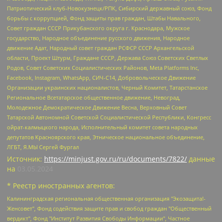
Патриотический клуб-Новокузнецк/РПК, Сибирский державный союз, Фонд
борьбы с коррупцией, Фонд защиты прав граждан, Штабы Навального,
Совет граждан СССР Прикубанского округа г. Краснодара, Мужское
государство, Народное объединение русского движения, Народное
движение Адат, Народный совет граждан РСФСР СССР Архангельской
области, Проект Штурм, Граждане СССР, Держава Союз Советских Светлых
Родов, Совет Советских Социалистических Районов, Meta Platforms Inc,
Facebook, Instagram, WhatsApp, СИЧ-С14, Добровольческое Движение
Организации украинских националистов, Черный Комитет, Татарстанское
Региональное Всетатарское общественное движение, Невоград,
Молодежное Демократическое Движение Весна, Верховный Совет
Татарской Автономной Советской Социалистической Республики, Конгресс
ойрат-калмыцкого народа, Исполнительный комитет совета народных
депутатов Красноярского края, Этническое национальное объединение,
ЛГБТ, Я.МЫ Сергей Фургал
Источник:
https://minjust.gov.ru/ru/documents/7822/
данные
на
03.05.2024
* Реестр иностранных агентов:
Калининградская региональная общественная организация "Экозащита!-Женсовет", Фонд содействия защите прав и свобод граждан "Общественный вердикт", Фонд "Институт Развития Свободы Информации", Частное учреждение "Информационное агентство МЕМО. РУ", Региональная общественная организация "Общественная комиссия по сохранению наследия академика Сахарова", Фонд поддержки свободы прессы, Санкт-Петербургская общественная правозащитная организация "Гражданский контроль", Межрегиональная общественная организация "Информационно-просветительский центр "Мемориал", Региональный Фонд "Центр Защиты Прав Средств Массовой Информации", с 05.12.2023 Фонд "Центр Защиты Прав Средств массовой информации", Региональная общественная благотворительная организация помощи беженцам и мигрантам "Гражданское содействие", Негосударственное образовательное учреждение дополнительного профессионального образования (повышение квалификации) специалистов "АКАДЕМИЯ ПО ПРАВАМ ЧЕЛОВЕКА", Свердловская региональная общественная организация "Сутяжник", Автономная некоммерческая организация "Центр независимых социологических исследований", Союз общественных объединений "Российский исследовательский центр по правам человека", Региональное общественное учреждение научно-информационный центр "МЕМОРИАЛ", Некоммерческая организация "Фонд защиты гласности", Автономная некоммерческая организация "Институт прав человека", Городская общественная организация "Екатеринбургское общество "МЕМОРИАЛ", Городская общественная организация "Рязанское историко-просветительское и правозащитное общество "Мемориал" (Рязанский Мемориал), Челябинский региональный орган общественной самодеятельности – женское общественное объединение "Женщины Евразии", Челябинский региональный орган общественной самодеятельности "Уральская правозащитная группа", Фонд содействия защите здоровья и социальной справедливости имени Андрея Рылькова, Автономная Некоммерческая Организация "Аналитический Центр Юрия Левады", Автономная некоммерческая организация социальной поддержки населения "Проект Апрель", Региональная общественная организация помощи женщинам и детям, находящимся в кризисной ситуации "Информационно-методический центр "Анна", Фонд содействия развитию массовых коммуникаций и правовому просвещению "Так-так-Так", Фонд содействия устойчивому развитию "Серебряная тайга", Свердловский региональный общественный фонд социальных проектов "Новое время", "Idel.Реалии", Кавказ.Реалии, Крым.Реалии, Телеканал Настоящее Время, Татаро-башкирская служба Радио Свобода (Azatliq Radiosi), Радио Свободная Европа/Радио Свобода (PCE/PC), "Сибирь.Реалии", "Фактограф", Благотворительный фонд помощи осужденным и их семьям, Автономная некоммерческая организация "Институт глобализации и социальных движений", Фонд "В защиту прав заключенных", Частное учреждение "Центр поддержки и содействия развитию средств массовой информации", Пензенский региональный общественный благотворительный фонд "Гражданский союз", "Север.Реалии", Некоммерческая организация Фонд "Правовая инициатива", Общество с ограниченной ответственностью "Радио Свободная Европа/Радио Свобода", Чешское информационное агентство "MEDIUM-ORIENT", Красноярская региональная общественная организация "Мы против СПИДа", Камалягин Денис Николаевич, Маркелов Сергей Евгеньевич, Пономарев Лев Александрович, Савицкая Людмила Алексеевна, Автономная некоммерческая организация "Центр по работе с проблемой насилия "НАСИЛИЮ.НЕТ", Межрегиональный профессиональный союз работников здравоохранения "Альянс врачей", Юридическое лицо, зарегистрированное в Латвийской Республике, SIA "Medusa Project" (регистрационный номер 40103797863, дата регистрации 10.06.2014), Некоммерческая организация "Фонд по борьбе с коррупцией", Автономная некоммерческая организация "Институт права и публичной политики", Баданин Роман Сергеевич, Гликин Максим Александрович, Железнова Мария Михайловна, Лукьянова Юлия Сергеевна, Маетная Елизавета Витальевна, Маняхин Петр Борисович, Чуракова Ольга Владимировна, Ярош Юлия Петровна, Юридическое лицо "The Insider SIA", зарегистрированное в Риге, Латвийская Республика (дата регистрации 26.06.2015), являющееся администратором доменного имени интернет-издания "The Insider SIA", https://theins.ru, Постернак Алексей Евгеньевич, Рубин Михаил Аркадьевич, Анин Роман Александрович, Юридическое лицо Istories fonds, зарегистрированное в Латвийской Республике (регистрационный номер 50008295751, дата регистрации 24.02.2020), Великовский Дмитрий Александрович, Долинина Ирина Николаевна, Мароховская Алеся Алексеевна, Шлейнов Роман Юрьевич, Шмагун Олеся Валентиновна, Общество с ограниченной ответственностью "Альтаир 2021", Общество с ограниченной ответственностью "Вега 2021", Общество с ограниченной ответственностью "Главный редактор 2021", Общество с ограниченной ответственностью "Ромашки монолит", Важенков Артем Валерьевич, Ивановская областная общественная организация "Центр гендерных исследований", Гурман Юрий Альбертович, Медиапроект "ОВД-Инфо", Егоров Владимир Владимирович, Жилинский Владимир Александрович, Общество с ограниченной ответственностью "ЗП", Иванова София Юрьевна, Карезина Инна Павловна, Кильтау Екатерина Викторовна, Петров Алексей Викторович, Пискунов Сергей Евгеньевич, Смирнов Сергей Сергеевич, Тихонов Михаил Сергеевич, Общество с ограниченной ответственностью "ЖУРНАЛИСТ-ИНОСТРАННЫЙ АГЕНТ", Арапова Галина Юрьевна, Вольтская Татьяна Анатольевна, Американская компания "Mason G.E.S. Anonymous Foundation" (США), являющаяся владельцем интернет-издания https://mnews.world/, Компания "Stichting Bellingcat", зарегистрированная в Нидерландах (дата регистрации 11.07.2018), Захаров Андрей Вячеславович, Клепиковская Екатерина Дмитриевна, Общество с ограниченной ответственностью "МЕМО", Перл Роман Александрович, Симонов Евгений Алексеевич, Соловьева Елена Анатольевна, Сотников Даниил Владимирович, Сурначева Елизавета Дмитриевна, Автономная некоммерческая организация по защите прав человека и информированию населения "Якутия – Наше Мнение", Общество с ограниченной ответственностью "Москоу диджитал медиа", с 26.01.2023 Общество с ограниченной ответственностью "Чайка Белые сады", Ветошкина Валерия Валерьевна, Заговора Максим Александрович, Межрегиональное общественное движение "Российская ЛГБТ - сеть", Оленичев Максим Владимирович, Павлов Иван Юрьевич, Скворцова Елена Сергеевна, Общество с ограниченной ответственностью "Как бы инагент", Кочетков Игорь Викторович, Общество с ограниченной ответственностью "Честные выборы", Еланчик Олег Александрович, Общество с ограниченной ответственностью "Нобелевский призыв", Гималова Регина Эмилевна, Григорьев Андрей Валерьевич, Григорьева Алина Александровна, Ассоциация по содействию защите прав призывников, альтернативнослужащих и военнослужащих "Правозащитная группа "Гражданин.Армия.Право", Хисамова Регина Фаритовна, Автономная некоммерческая организация по реализации социально-правовых программ "Лилит", Дальневосточное общественное движение "Маяк", Санкт-Петербургская ЛГБТ-инициативная группа "Выход", Инициативная группа ЛГБТ+ "Реверс", Алексеев Андрей Викторович, Бекбулатова Таисия Львовна, Беляев Иван Михайлович, Владыкина Елена Сергеевна, Гельман Марат Александрович, Никульшина Вероника Юрьевна, Толоконникова Надежда Андреевна, Шендерович Виктор Анатольевич, Общество с ограниченной ответственностью "Данное сообщение", Общество с ограниченной ответственностью Издательский дом "Новая глава", Айнбиндер Александра Александровна, Московский комьюнити-центр для ЛГБТ+инициатив, Благотворительный фонд развития филантропии, Deutsche Welle (Германия, Kurt-Schumacher-Strasse 3, 53113 Bonn), Борзунова Мария Михайловна, Воробьев Виктор Викторович, Голубева Анна Львовна, Константинова Алла Михайловна, Малкова Ирина Владимировна, Мурадов Мурад Абдулгалимович, Осетинская Елизавета Николаевна, Понасенков Евгений Николаевич, Ганапольский Матвей Юрьевич, Киселев Евгений Алексеевич, Борухович Ирина Григорьевна, Дремин Иван Тимофеевич, Дубровский Дмитрий Викторович, Красноярская региональная общественная организация поддержки и развития альтернативных образовательных технологий и межкультурных коммуникаций "ИНТЕРРА", Маяковская Екатерина Алексеевна, Фейгин Марк Захарович, Филимонов Андрей Викторович, Дзугкоева Регина Николаевна, Доброхотов Роман Александрович, Дудь Юрий Александрович, Елкин Сергей Владимирович, Кругликов Кирилл Игоревич, Сабунаева Мария Леонидовна, Семенов Алексей Владимирович, Шаинян Карен Багратович, Шульман Екатерина Михайловна, Асафьев Артур Валерьевич, Вахштайн Виктор Семенович, Венедиктов Алексей Алексеевич, Лушникова Екатерина Евгеньевна, Волков Леонид Михайлович, Невзоров Александр Глебович, Пархоменко Сергей Борисович, Сироткин Ярослав Николаевич, Кара-Мурза Владимир Владимирович, Баранова Наталья Владимировна, Гозман Леонид Яковлевич, Кагарлицкий Борис Юльевич, Климарев Михаил Валерьевич, Милов Владимир Станиславович, Автономная некоммерческая организация Краснодарский центр современного искусства "Типография", Моргенштерн Алишер Тагирович, Соболь Любовь Эдуардовна, Общество с ограниченной ответственностью "ЛИЗА НОРМ", Каспаров Гарри Кимович, Ходорковский Михаил Борисович, Общество с ограниченной ответственностью "Апрельские тезисы", Данилович Ирина Брониславовна, Кашин Олег Владимирович, Петров Николай Владимирович, Пивоваров Алексей Владимирович, Соколов Михаил Владимирович, Цветкова Юлия Владимировна, Чичваркин Евгений Александрович, Комитет против пыток/Команда против пыток, Общество с ограниченной ответственностью "Первый научный", Общество с ограниченной ответственностью "Вертолет и ко", Белоцерковская Вероника Борисовна, Кац Максим Евгеньевич, Лазарева Татьяна Юрьевна, Шаведдинов Руслан Табризович, Яшин Илья Валерьевич, Общество с ограниченной ответственностью "Иноагент ААВ", Алешковский Дмитрий Петрович, Альбац Евгения Марковна, Быков Дмитрий Львович, Галямина Юлия Евгеньевна, Лойко Сергей Леонидович, Мартынов Кирилл Константинович, Медведев Сергей Александрович, Крашенинников Федор Геннадиевич, Гордеева Катерина Вл