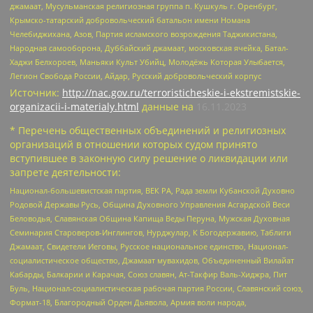
джамаат, Мусульманская религиозная группа п. Кушкуль г. Оренбург,
Крымско-татарский добровольческий батальон имени Номана
Челебиджихана, Азов, Партия исламского возрождения Таджикистана,
Народная самооборона, Дуббайский джамаат, московская ячейка, Батал-
Хаджи Белхороев, Маньяки Культ Убийц, Молодёжь Которая Улыбается,
Легион Свобода России, Айдар, Русский добровольческий корпус
Источник:
http://nac.gov.ru/terroristicheskie-i-ekstremistskie-
organizacii-i-materialy.html
данные на
16.11.2023
* Перечень общественных объединений и религиозных
организаций в отношении которых судом принято
вступившее в законную силу решение о ликвидации или
запрете деятельности:
Национал-большевистская партия, ВЕК РА, Рада земли Кубанской Духовно
Родовой Державы Русь, Община Духовного Управления Асгардской Веси
Беловодья, Славянская Община Капища Веды Перуна, Мужская Духовная
Семинария Староверов-Инглингов, Нурджулар, К Богодержавию, Таблиги
Джамаат, Свидетели Иеговы, Русское национальное единство, Национал-
социалистическое общество, Джамаат мувахидов, Объединенный Вилайат
Кабарды, Балкарии и Карачая, Союз славян, Ат-Такфир Валь-Хиджра, Пит
Буль, Национал-социалистическая рабочая партия России, Славянский союз,
Формат-18, Благородный Орден Дьявола, Армия воли народа,