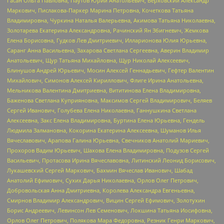
Гасан Ольга Павловна, Паутов Юрий Анатольевич, Верховский Александр
Маркович, Пислакова-Паркер Марина Петровна, Кочеткова Татьяна
Владимировна, Чуркина Наталья Валерьевна, Акимова Татьяна Николаевна,
Золотарева Екатерина Александровна, Рачинский Ян Збигневич, Жемкова
Елена Борисовна, Гудков Лев Дмитриевич, Илларионова Юлия Юрьевна,
Саранг Анна Васильевна, Захарова Светлана Сергеевна, Аверин Владимир
Анатольевич, Щур Татьяна Михайловна, Щур Николай Алексеевич,
Блинушов Андрей Юрьевич, Мосин Алексей Геннадьевич, Гефтер Валентин
Михайлович, Симонов Алексей Кириллович, Флиге Ирина Анатольевна,
Мельникова Валентина Дмитриевна, Вититинова Елена Владимировна,
Баженова Светлана Куприяновна, Максимов Сергей Владимирович, Беляев
Сергей Иванович, Голубева Елена Николаевна, Ганнушкина Светлана
Алексеевна, Закс Елена Владимировна, Буртина Елена Юрьевна, Гендель
Людмила Залмановна, Кокорина Екатерина Алексеевна, Шуманов Илья
Вячеславович, Арапова Галина Юрьевна, Свечников Анатолий Мариевич,
Прохоров Вадим Юрьевич, Шахова Елена Владимировна, Подузов Сергей
Васильевич, Протасова Ирина Вячеславовна, Литинский Леонид Борисович,
Лукашевский Сергей Маркович, Бахмин Вячеслав Иванович, Шабад
Анатолий Ефимович, Сухих Дарья Николаевна, Орлов Олег Петрович,
Добровольская Анна Дмитриевна, Королева Александра Евгеньевна,
Смирнов Владимир Александрович, Вицин Сергей Ефимович, Золотухин
Борис Андреевич, Левинсон Лев Семенович, Локшина Татьяна Иосифовна,
Орлов Олег Петрович, Полякова Мара Федоровна, Резник Генри Маркович,