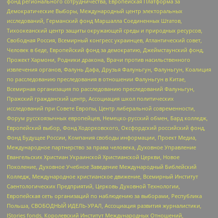
фонд регионального сотрудничества, Европейская Платформа за
Демократические Выборы, Международный центр электоральных
исследований, Германский фонд Маршалла Соединенных Штатов,
Тихоокеанский центр защиты окружающей среды и природных ресурсов,
Свободная Россия, Всемирный конгресс украинцев, Атлантический совет,
Человек в беде, Европейский фонд за демократию, Джеймстаунский фонд,
Прожект Хармони, Родники дракона, Врачи против насильственного
извлечения органов, Фалунь Дафа, Друзья Фалуньгун, Фалуньгун, Коалиция
по расследованию преследования в отношении Фалуньгун в Китае,
Всемирная организация по расследованию преследований Фалуньгун,
Пражский гражданский центр, Ассоциация школ политических
исследований при Совете Европы, Центр либеральной современности,
Форум русскоязычных европейцев, Немецко-русский обмен, Бард колледж,
Европейский выбор, Фонд Ходорковского, Оксфордский российский фонд,
Фонд Будущее России, Компания свободы информации, Проект Медиа,
Международное партнерство за права человека, Духовное Управление
Евангельских Христиан Украинской Христианской Церкви, Новое
Поколение, Духовное Учебное Заведение Международный Библейский
Колледж, Международное христианское движение, Всемирный Институт
Саентологических Предприятий, Церковь Духовной Технологии,
Европейская сеть организаций по наблюдению за выборами, Республика
Польша, СВОБОДНЫЙ ИДЕЛЬ-УРАЛ, Ассоциация развития журналистики,
IStories fonds, Королевский Институт Международных Отношений,