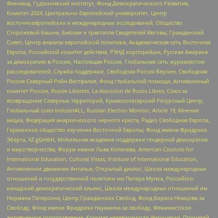
Финланд, Гудзоновский институт, Фонд Демократического Развития,
Комитет-2024, Центрально-Европейский университет, Центр
восточноевропейских и международных исследований, Общество
Сторожевой башни, Библии и трактатов Свидетелей Иеговы, Гражданский
Совет, Центр анализа европейской политики, Академическая сеть Восточная
Европа, Российский комитет действия, РЭНД корпорейшн, Русская Америка
за демократию в России, Настоящая Россия, Глобальная сеть журналистов-
расследователей, Служба поддержки, Свободная Россия Берлин, Свободная
Россия Северный Рейн-Вестфалия, Фонд глобальной помощи, Антивоенный
комитет России, Russie-Libertes, La Asocicion de Rusos Libres, Союз за
возвращение Северных территорий, Крымскотатарский Ресурсный Центр,
Глобальный союз IndustriALL, Russian Election Monitor, Article 19, Мнение
медиа, Федерация анархического черного креста, Радио Свободная Европа,
Германское общество изучения Восточной Европы, Фонд имени Фридриха
Эберта, XZ gGmbH, Мобильная академия поддержки гендерной демократии
и миротворчества, Форум имени Льва Копелева, American Councils for
International Education, Cultural Vistas, Institute of International Education,
Антивоенное движение Антальи, Открытый диалог, Школа международных
отношений и государственной политики им Питера Мунка, Российско-
канадский демократический альянс, Школа международных отношений им
Нормана Патерсона, Центр Гражданских Свобод, Фонд Бориса Немцова за
Свободу, Фонд имени Фридриха Науманна за свободу, Феминистское
антивоенное сопротивление, Комитет независимости Ингушетии, Прометей,