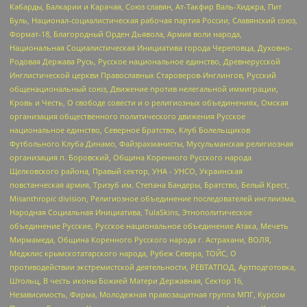
Кабарды, Балкарии и Карачая, Союз славян, Ат-Такфир Валь-Хиджра, Пит
Буль, Национал-социалистическая рабочая партия России, Славянский союз,
Формат-18, Благородный Орден Дьявола, Армия воли народа,
Национальная Социалистическая Инициатива города Череповца, Духовно-
Родовая Держава Русь, Русское национальное единство, Древнерусской
Инглистической церкви Православных Староверов-Инглингов, Русский
общенациональный союз, Движение против нелегальной иммиграции,
Кровь и Честь, О свободе совести и о религиозных объединениях, Омская
организация общественного политического движения Русское
национальное единство, Северное Братство, Клуб Болельщиков
Футбольного Клуба Динамо, Файзрахманисты, Мусульманская религиозная
организация п. Боровский, Община Коренного Русского народа
Щелковского района, Правый сектор, УНА - УНСО, Украинская
повстанческая армия, Тризуб им. Степана Бандеры, Братство, Белый Крест,
Misanthropic division, Религиозное объединение последователей инглиизма,
Народная Социальная Инициатива, TulaSkins, Этнополитическое
объединение Русские, Русское национальное объединение Атака, Мечеть
Мирмамеда, Община Коренного Русского народа г. Астрахани, ВОЛЯ,
Меджлис крымскотатарского народа, Рубеж Севера, ТОЙС, О
противодействии экстремистской деятельности, РЕВТАТПОД, Артподготовка,
Штольц, В честь иконы Божией Матери Державная, Сектор 16,
Независимость, Фирма, Молодежная правозащитная группа МПГ, Курсом