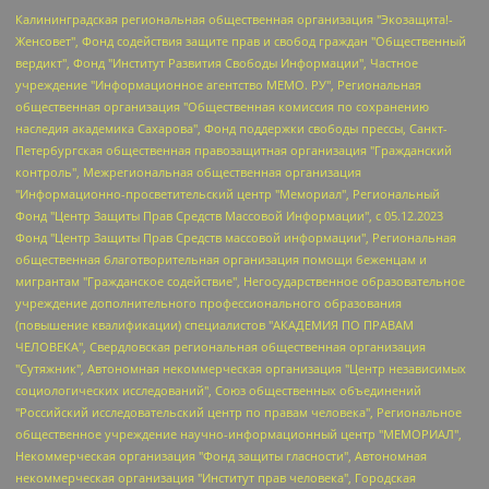
Калининградская региональная общественная организация "Экозащита!-Женсовет", Фонд содействия защите прав и свобод граждан "Общественный вердикт", Фонд "Институт Развития Свободы Информации", Частное учреждение "Информационное агентство МЕМО. РУ", Региональная общественная организация "Общественная комиссия по сохранению наследия академика Сахарова", Фонд поддержки свободы прессы, Санкт-Петербургская общественная правозащитная организация "Гражданский контроль", Межрегиональная общественная организация "Информационно-просветительский центр "Мемориал", Региональный Фонд "Центр Защиты Прав Средств Массовой Информации", с 05.12.2023 Фонд "Центр Защиты Прав Средств массовой информации", Региональная общественная благотворительная организация помощи беженцам и мигрантам "Гражданское содействие", Негосударственное образовательное учреждение дополнительного профессионального образования (повышение квалификации) специалистов "АКАДЕМИЯ ПО ПРАВАМ ЧЕЛОВЕКА", Свердловская региональная общественная организация "Сутяжник", Автономная некоммерческая организация "Центр независимых социологических исследований", Союз общественных объединений "Российский исследовательский центр по правам человека", Региональное общественное учреждение научно-информационный центр "МЕМОРИАЛ", Некоммерческая организация "Фонд защиты гласности", Автономная некоммерческая организация "Институт прав человека", Городская общественная организация "Екатеринбургское общество "МЕМОРИАЛ", Городская общественная организация "Рязанское историко-просветительское и правозащитное общество "Мемориал" (Рязанский Мемориал), Челябинский региональный орган общественной самодеятельности – женское общественное объединение "Женщины Евразии", Челябинский региональный орган общественной самодеятельности "Уральская правозащитная группа", Фонд содействия защите здоровья и социальной справедливости имени Андрея Рылькова, Автономная Некоммерческая Организация "Аналитический Центр Юрия Левады", Автономная некоммерческая организация социальной поддержки населения "Проект Апрель", Региональная общественная организация помощи женщинам и детям, находящимся в кризисной ситуации "Информационно-методический центр "Анна", Фонд содействия развитию массовых коммуникаций и правовому просвещению "Так-так-Так", Фонд содействия устойчивому развитию "Серебряная тайга", Свердловский региональный общественный фонд социальных проектов "Новое время", "Idel.Реалии", Кавказ.Реалии, Крым.Реалии, Телеканал Настоящее Время, Татаро-башкирская служба Радио Свобода (Azatliq Radiosi), Радио Свободная Европа/Радио Свобода (PCE/PC), "Сибирь.Реалии", "Фактограф", Благотворительный фонд помощи осужденным и их семьям, Автономная некоммерческая организация "Институт глобализации и социальных движений", Фонд "В защиту прав заключенных", Частное учреждение "Центр поддержки и содействия развитию средств массовой информации", Пензенский региональный общественный благотворительный фонд "Гражданский союз", "Север.Реалии", Некоммерческая организация Фонд "Правовая инициатива", Общество с ограниченной ответственностью "Радио Свободная Европа/Радио Свобода", Чешское информационное агентство "MEDIUM-ORIENT", Красноярская региональная общественная организация "Мы против СПИДа", Камалягин Денис Николаевич, Маркелов Сергей Евгеньевич, Пономарев Лев Александрович, Савицкая Людмила Алексеевна, Автономная некоммерческая организация "Центр по работе с проблемой насилия "НАСИЛИЮ.НЕТ", Межрегиональный профессиональный союз работников здравоохранения "Альянс врачей", Юридическое лицо, зарегистрированное в Латвийской Республике, SIA "Medusa Project" (регистрационный номер 40103797863, дата регистрации 10.06.2014), Некоммерческая организация "Фонд по борьбе с коррупцией", Автономная некоммерческая организация "Институт права и публичной политики", Баданин Роман Сергеевич, Гликин Максим Александрович, Железнова Мария Михайловна, Лукьянова Юлия Сергеевна, Маетная Елизавета Витальевна, Маняхин Петр Борисович, Чуракова Ольга Владимировна, Ярош Юлия Петровна, Юридическое лицо "The Insider SIA", зарегистрированное в Риге, Латвийская Республика (дата регистрации 26.06.2015), являющееся администратором доменного имени интернет-издания "The Insider SIA", https://theins.ru, Постернак Алексей Евгеньевич, Рубин Михаил Аркадьевич, Анин Роман Александрович, Юридическое лицо Istories fonds, зарегистрированное в Латвийской Республике (регистрационный номер 50008295751, дата регистрации 24.02.2020), Великовский Дмитрий Александрович, Долинина Ирина Николаевна, Мароховская Алеся Алексеевна, Шлейнов Роман Юрьевич, Шмагун Олеся Валентиновна, Общество с ограниченной ответственностью "Альтаир 2021", Общество с ограниченной ответственностью "Вега 2021", Общество с ограниченной ответственностью "Главный редактор 2021", Общество с ограниченной ответственностью "Ромашки монолит", Важенков Артем Валерьевич, Ивановская областная общественная организация "Центр гендерных исследований", Гурман Юрий Альбертович, Медиапроект "ОВД-Инфо", Егоров Владимир Владимирович, Жилинский Владимир Александрович, Общество с ограниченной ответственностью "ЗП", Иванова София Юрьевна, Карезина Инна Павловна, Кильтау Екатерина Викторовна, Петров Алексей Викторович, Пискунов Сергей Евгеньевич, Смирнов Сергей Сергеевич, Тихонов Михаил Сергеевич, Общество с ограниченной ответственностью "ЖУРНАЛИСТ-ИНОСТРАННЫЙ АГЕНТ", Арапова Галина Юрьевна, Вольтская Татьяна Анатольевна, Американская компания "Mason G.E.S. Anonymous Foundation" (США), являющаяся владельцем интернет-издания https://mnews.world/, Компания "Stichting Bellingcat", зарегистрированная в Нидерландах (дата регистрации 11.07.2018), Захаров Андрей Вячеславович, Клепиковская Екатерина Дмитриевна, Общество с ограниченной ответственностью "МЕМО", Перл Роман Александрович, Симонов Евгений Алексеевич, Соловьева Елена Анатольевна, Сотников Даниил Владимирович, Сурначева Елизавета Дмитриевна, Автономная некоммерческая организация по защите прав человека и информированию населения "Якутия – Наше Мнение", Общество с ограниченной ответственностью "Москоу диджитал медиа", с 26.01.2023 Общество с ограниченной ответственностью "Чайка Белые сады", Ветошкина Валерия Валерьевна, Заговора Максим Александрович, Межрегиональное общественное движение "Российская ЛГБТ - сеть", Оленичев Максим Владимирович, Павлов Иван Юрьевич, Скворцова Елена Сергеевна, Общество с ограниченной ответственностью "Как бы инагент", Кочетков Игорь Викторович, Общество с ограниченной ответственностью "Честные выборы", Еланчик Олег Александрович, Общество с ограниченной ответственностью "Нобелевский призыв", Гималова Регина Эмилевна, Григорьев Андрей Валерьевич, Григорьева Алина Александровна, Ассоциация по содействию защите прав призывников, альтернативнослужащих и военнослужащих "Правозащитная группа "Гражданин.Армия.Право", Хисамова Регина Фаритовна, Автономная некоммерческая организация по реализации социально-правовых программ "Лилит", Дальневосточное общественное движение "Маяк", Санкт-Петербургская ЛГБТ-инициативная группа "Выход", Инициативная группа ЛГБТ+ "Реверс", Алексеев Андрей Викторович, Бекбулатова Таисия Львовна, Беляев Иван Михайлович, Владыкина Елена Сергеевна, Гельман Марат Александрович, Никульшина Вероника Юрьевна, Толоконникова Надежда Андреевна, Шендерович Виктор Анатольевич, Общество с ограниченной ответственностью "Данное сообщение", Общество с ограниченной ответственностью Издательский дом "Новая глава", Айнбиндер Александра Александровна, Московский комьюнити-центр для ЛГБТ+инициатив, Благотворительный фонд развития филантропии, Deutsche Welle (Германия, Kurt-Schumacher-Strasse 3, 53113 Bonn), Борзунова Мария Михайловна, Воробьев Виктор Викторович, Голубева Анна Львовна, Константинова Алла Михайловна, Малкова Ирина Владимировна, Мурадов Мурад Абдулгалимович, Осетинская Елизавета Николаевна, Понасенков Евгений Николаевич, Ганапольский Матвей Юрьевич, Киселев Евгений Алексеевич, Борухович Ирина Григорьевна, Дремин Иван Тимофеевич, Дубровский Дмитрий Викторович, Красноярская региональная общественная организация поддержки и развития альтернативных образовательных технологий и межкультурных коммуникаций "ИНТЕРРА", Маяковская Екатерина Алексеевна, Фейгин Марк Захарович, Филимонов Андрей Викторович, Дзугкоева Регина Николаевна, Доброхотов Роман Александрович, Дудь Юрий Александрович, Елкин Сергей Владимирович, Кругликов Кирилл Игоревич, Сабунаева Мария Леонидовна, Семенов Алексей Владимирович, Шаинян Карен Багратович, Шульман Екатерина Михайловна, Асафьев Артур Валерьевич, Вахштайн Виктор Семенович, Венедиктов Алексей Алексеевич, Лушникова Екатерина Евгеньевна, Волков Леонид Михайлович, Невзоров Александр Глебович, Пархоменко Сергей Борисович, Сироткин Ярослав Николаевич, Кара-Мурза Владимир Владимирович, Баранова Наталья Владимировна, Гозман Леонид Яковлевич, Кагарлицкий Борис Юльевич, Климарев Михаил Валерьевич, Милов Владимир Станиславович, Автономная некоммерческая организация Краснодарский центр современного искусства "Типография", Моргенштерн Алишер Тагирович, Соболь Любовь Эдуардовна, Общество с ограниченной ответственностью "ЛИЗА НОРМ", Каспаров Гарри Кимович, Ходорковский Михаил Борисович, Общество с ограниченной ответственностью "Апрельские тезисы", Данилович Ирина Брониславовна, Кашин Олег Владимирович, Петров Николай Владимирович, Пивоваров Алексей Владимирович, Соколов Михаил Владимирович, Цветкова Юлия Владимировна, Чичваркин Евгений Александрович, Комитет против пыток/Команда против пыток, Общество с ограниченной ответственностью "Первый научный", Общество с ограниченной ответственностью "Вертолет и ко", Белоцерковская Вероника Борисовна, Кац Максим Евгеньевич, Лазарева Татьяна Юрьевна, Шаведдинов Руслан Табризович, Яшин Илья Валерьевич, Общество с ограниченной ответственностью "Иноагент ААВ", Алешковский Дмитрий Петрович, Альбац Евгения Марковна, Быков Дмитрий Львович, Галямина Юлия Евгеньевна, Лойко Сергей Леонидович, Мартынов Кирилл Константинович, Медведев Сергей Александрович, Крашенинников Федор Геннадиевич, Гордеева Катерина Вл