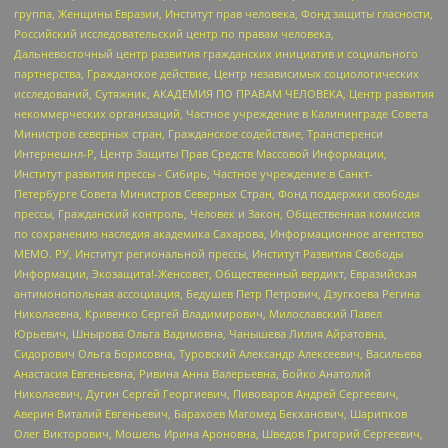
группа, Женщины Евразии, Институт прав человека, Фонд защиты гласности,
Российский исследовательский центр по правам человека,
Дальневосточный центр развития гражданских инициатив и социального
партнерства, Гражданское действие, Центр независимых социологических
исследований, Сутяжник, АКАДЕМИЯ ПО ПРАВАМ ЧЕЛОВЕКА, Центр развития
некоммерческих организаций, Частное учреждение в Калининграде Совета
Министров северных стран, Гражданское содействие, Трансперенси
Интернешнл-Р, Центр Защиты Прав Средств Массовой Информации,
Институт развития прессы - Сибирь, Частное учреждение в Санкт-
Петербурге Совета Министров Северных Стран, Фонд поддержки свободы
прессы, Гражданский контроль, Человек и Закон, Общественная комиссия
по сохранению наследия академика Сахарова, Информационное агентство
МЕМО. РУ, Институт региональной прессы, Институт Развития Свободы
Информации, Экозащита!-Женсовет, Общественный вердикт, Евразийская
антимонопольная ассоциация, Бедушев Петр Петрович, Дзугкоева Регина
Николаевна, Кривенко Сергей Владимирович, Милославский Павел
Юрьевич, Шнырова Ольга Вадимовна, Чанышева Лилия Айратовна,
Сидорович Ольга Борисовна, Туровский Александр Алексеевич, Васильева
Анастасия Евгеньевна, Ривина Анна Валерьевна, Бойко Анатолий
Николаевич, Дугин Сергей Георгиевич, Пивоваров Андрей Сергеевич,
Аверин Виталий Евгеньевич, Барахоев Магомед Бекханович, Шарипков
Олег Викторович, Мошель Ирина Ароновна, Шведов Григорий Сергеевич,