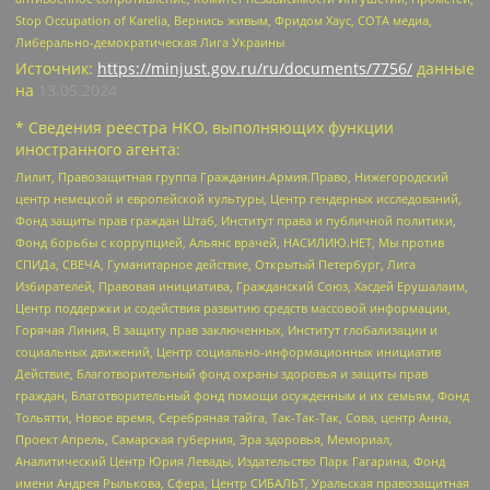
Stop Occupation of Karelia, Вернись живым, Фридом Хаус, СОТА медиа,
Либерально-демократическая Лига Украины
Источник:
https://minjust.gov.ru/ru/documents/7756/
данные
на
13.05.2024
* Сведения реестра НКО, выполняющих функции
иностранного агента:
Лилит, Правозащитная группа Гражданин.Армия.Право, Нижегородский
центр немецкой и европейской культуры, Центр гендерных исследований,
Фонд защиты прав граждан Штаб, Институт права и публичной политики,
Фонд борьбы с коррупцией, Альянс врачей, НАСИЛИЮ.НЕТ, Мы против
СПИДа, СВЕЧА, Гуманитарное действие, Открытый Петербург, Лига
Избирателей, Правовая инициатива, Гражданский Союз, Хасдей Ерушалаим,
Центр поддержки и содействия развитию средств массовой информации,
Горячая Линия, В защиту прав заключенных, Институт глобализации и
социальных движений, Центр социально-информационных инициатив
Действие, Благотворительный фонд охраны здоровья и защиты прав
граждан, Благотворительный фонд помощи осужденным и их семьям, Фонд
Тольятти, Новое время, Серебряная тайга, Так-Так-Так, Сова, центр Анна,
Проект Апрель, Самарская губерния, Эра здоровья, Мемориал,
Аналитический Центр Юрия Левады, Издательство Парк Гагарина, Фонд
имени Андрея Рылькова, Сфера, Центр СИБАЛЬТ, Уральская правозащитная