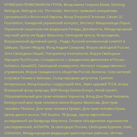
КРИМСЬКА ПРАВОЗАХИСНА ГРУПА, Фонд имени Генриха Бёлля, Stichting
Bellingcat, Bellingcat Ltd, The Insider, Институт правовой инициативы
Центральной и Восточной Европы, Фонд Открытой Эстонии, Calvert 22
Foundation, Канадский украинский конгресс, Институт Макдональда-Лорье,
Украинская национальная федерация Канады, Декабристы, Международный
научный центр им Вудро Вильсона, Свободная пресса, Возрождение,
Всеукраинский духовный центр , Риддл, Русский антивоенный комитет в
Швеции, Проект Медуза, Фонд Андрея Сахарова, Форум свободной России,
Лига Свободных Наций, Transparеncy International, Форум Свободных
Народов ПостРоссии, Солидарность с гражданским движением в России –
Solidarus, КрымSOS, Свободный университет, Институт государственного
управления, Форум гражданского общества Россия, Беллона, Союз жителей
островов Тисима и Хабомаи, Съезд народных депутатов, Гринпис
Интернешнл, Фонд борьбы с коррупцией Инк, Завет церквей TCCN, Агора,
Всемирный фонд природы, BDR Novaja Gazeta-Europe, Алтай проект,
Образовательный дом прав человека Чернигов, Фонд Дом Прав Человека,
Белорусский дом прав человека имени Бориса Звозскова, Дом прав
человека Тбилиси, Дом прав человека Ереван, Дом прав человека Крым,
Центр дикого лосося, TVR Studios, ТВ Дождь, Центр европейских
исследований им Вилфрида Мартенса, Сетевое объединение журналистов
расследователей, АЛЛАТРА, За свободную Россию, Свободная Бурятия, Uralic,
UnKremlin, Международная федерация транспортных рабочих, ИстЧам