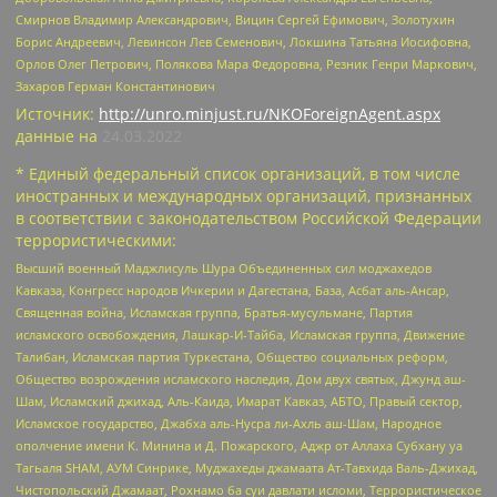
Смирнов Владимир Александрович, Вицин Сергей Ефимович, Золотухин
Борис Андреевич, Левинсон Лев Семенович, Локшина Татьяна Иосифовна,
Орлов Олег Петрович, Полякова Мара Федоровна, Резник Генри Маркович,
Захаров Герман Константинович
Источник:
http://unro.minjust.ru/NKOForeignAgent.aspx
данные на
24.03.2022
* Единый федеральный список организаций, в том числе
иностранных и международных организаций, признанных
в соответствии с законодательством Российской Федерации
террористическими:
Высший военный Маджлисуль Шура Объединенных сил моджахедов
Кавказа, Конгресс народов Ичкерии и Дагестана, База, Асбат аль-Ансар,
Священная война, Исламская группа, Братья-мусульмане, Партия
исламского освобождения, Лашкар-И-Тайба, Исламская группа, Движение
Талибан, Исламская партия Туркестана, Общество социальных реформ,
Общество возрождения исламского наследия, Дом двух святых, Джунд аш-
Шам, Исламский джихад, Аль-Каида, Имарат Кавказ, АБТО, Правый сектор,
Исламское государство, Джабха аль-Нусра ли-Ахль аш-Шам, Народное
ополчение имени К. Минина и Д. Пожарского, Аджр от Аллаха Субхану уа
Тагьаля SHAM, АУМ Синрике, Муджахеды джамаата Ат-Тавхида Валь-Джихад,
Чистопольский Джамаат, Рохнамо ба суи давлати исломи, Террористическое