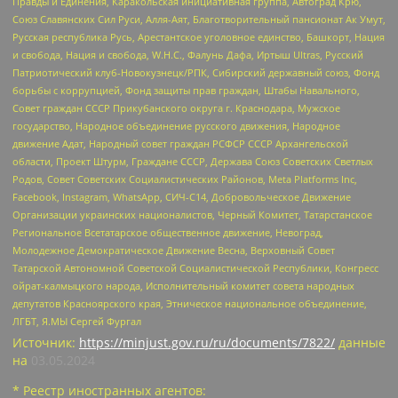
Правды и Единения, Каракольская инициативная группа, Автоград Крю,
Союз Славянских Сил Руси, Алля-Аят, Благотворительный пансионат Ак Умут,
Русская республика Русь, Арестантское уголовное единство, Башкорт, Нация
и свобода, Нация и свобода, W.H.С., Фалунь Дафа, Иртыш Ultras, Русский
Патриотический клуб-Новокузнецк/РПК, Сибирский державный союз, Фонд
борьбы с коррупцией, Фонд защиты прав граждан, Штабы Навального,
Совет граждан СССР Прикубанского округа г. Краснодара, Мужское
государство, Народное объединение русского движения, Народное
движение Адат, Народный совет граждан РСФСР СССР Архангельской
области, Проект Штурм, Граждане СССР, Держава Союз Советских Светлых
Родов, Совет Советских Социалистических Районов, Meta Platforms Inc,
Facebook, Instagram, WhatsApp, СИЧ-С14, Добровольческое Движение
Организации украинских националистов, Черный Комитет, Татарстанское
Региональное Всетатарское общественное движение, Невоград,
Молодежное Демократическое Движение Весна, Верховный Совет
Татарской Автономной Советской Социалистической Республики, Конгресс
ойрат-калмыцкого народа, Исполнительный комитет совета народных
депутатов Красноярского края, Этническое национальное объединение,
ЛГБТ, Я.МЫ Сергей Фургал
Источник:
https://minjust.gov.ru/ru/documents/7822/
данные
на
03.05.2024
* Реестр иностранных агентов: