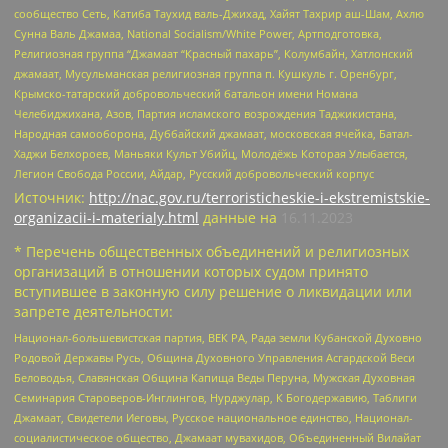
сообщество Сеть, Катиба Таухид валь-Джихад, Хайят Тахрир аш-Шам, Ахлю
Сунна Валь Джамаа, National Socialism/White Power, Артподготовка,
Религиозная группа “Джамаат “Красный пахарь”, Колумбайн, Хатлонский
джамаат, Мусульманская религиозная группа п. Кушкуль г. Оренбург,
Крымско-татарский добровольческий батальон имени Номана
Челебиджихана, Азов, Партия исламского возрождения Таджикистана,
Народная самооборона, Дуббайский джамаат, московская ячейка, Батал-
Хаджи Белхороев, Маньяки Культ Убийц, Молодёжь Которая Улыбается,
Легион Свобода России, Айдар, Русский добровольческий корпус
Источник:
http://nac.gov.ru/terroristicheskie-i-ekstremistskie-
organizacii-i-materialy.html
данные на
16.11.2023
* Перечень общественных объединений и религиозных
организаций в отношении которых судом принято
вступившее в законную силу решение о ликвидации или
запрете деятельности:
Национал-большевистская партия, ВЕК РА, Рада земли Кубанской Духовно
Родовой Державы Русь, Община Духовного Управления Асгардской Веси
Беловодья, Славянская Община Капища Веды Перуна, Мужская Духовная
Семинария Староверов-Инглингов, Нурджулар, К Богодержавию, Таблиги
Джамаат, Свидетели Иеговы, Русское национальное единство, Национал-
социалистическое общество, Джамаат мувахидов, Объединенный Вилайат