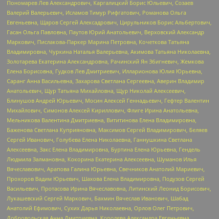
Пономарев Лев Александрович, Каргалицкий Борис Юльевич, Созаев
Валерий Валерьевич, Исламов Тимур Рифгатович, Романова Ольга
Евгеньевна, Щаров Сергей Алексадрович, Цирульников Борис Альбертович,
Гасан Ольга Павловна, Паутов Юрий Анатольевич, Верховский Александр
Маркович, Пислакова-Паркер Марина Петровна, Кочеткова Татьяна
Владимировна, Чуркина Наталья Валерьевна, Акимова Татьяна Николаевна,
Золотарева Екатерина Александровна, Рачинский Ян Збигневич, Жемкова
Елена Борисовна, Гудков Лев Дмитриевич, Илларионова Юлия Юрьевна,
Саранг Анна Васильевна, Захарова Светлана Сергеевна, Аверин Владимир
Анатольевич, Щур Татьяна Михайловна, Щур Николай Алексеевич,
Блинушов Андрей Юрьевич, Мосин Алексей Геннадьевич, Гефтер Валентин
Михайлович, Симонов Алексей Кириллович, Флиге Ирина Анатольевна,
Мельникова Валентина Дмитриевна, Вититинова Елена Владимировна,
Баженова Светлана Куприяновна, Максимов Сергей Владимирович, Беляев
Сергей Иванович, Голубева Елена Николаевна, Ганнушкина Светлана
Алексеевна, Закс Елена Владимировна, Буртина Елена Юрьевна, Гендель
Людмила Залмановна, Кокорина Екатерина Алексеевна, Шуманов Илья
Вячеславович, Арапова Галина Юрьевна, Свечников Анатолий Мариевич,
Прохоров Вадим Юрьевич, Шахова Елена Владимировна, Подузов Сергей
Васильевич, Протасова Ирина Вячеславовна, Литинский Леонид Борисович,
Лукашевский Сергей Маркович, Бахмин Вячеслав Иванович, Шабад
Анатолий Ефимович, Сухих Дарья Николаевна, Орлов Олег Петрович,
Добровольская Анна Дмитриевна, Королева Александра Евгеньевна,