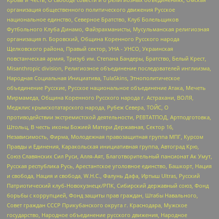
организация общественного политического движения Русское
национальное единство, Северное Братство, Клуб Болельщиков
Футбольного Клуба Динамо, Файзрахманисты, Мусульманская религиозная
организация п. Боровский, Община Коренного Русского народа
Щелковского района, Правый сектор, УНА - УНСО, Украинская
повстанческая армия, Тризуб им. Степана Бандеры, Братство, Белый Крест,
Misanthropic division, Религиозное объединение последователей инглиизма,
Народная Социальная Инициатива, TulaSkins, Этнополитическое
объединение Русские, Русское национальное объединение Атака, Мечеть
Мирмамеда, Община Коренного Русского народа г. Астрахани, ВОЛЯ,
Меджлис крымскотатарского народа, Рубеж Севера, ТОЙС, О
противодействии экстремистской деятельности, РЕВТАТПОД, Артподготовка,
Штольц, В честь иконы Божией Матери Державная, Сектор 16,
Независимость, Фирма, Молодежная правозащитная группа МПГ, Курсом
Правды и Единения, Каракольская инициативная группа, Автоград Крю,
Союз Славянских Сил Руси, Алля-Аят, Благотворительный пансионат Ак Умут,
Русская республика Русь, Арестантское уголовное единство, Башкорт, Нация
и свобода, Нация и свобода, W.H.С., Фалунь Дафа, Иртыш Ultras, Русский
Патриотический клуб-Новокузнецк/РПК, Сибирский державный союз, Фонд
борьбы с коррупцией, Фонд защиты прав граждан, Штабы Навального,
Совет граждан СССР Прикубанского округа г. Краснодара, Мужское
государство, Народное объединение русского движения, Народное