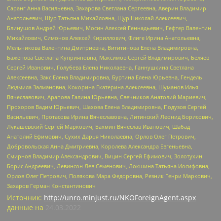
Саранг Анна Васильевна, Захарова Светлана Сергеевна, Аверин Владимир
Анатольевич, Щур Татьяна Михайловна, Щур Николай Алексеевич,
Блинушов Андрей Юрьевич, Мосин Алексей Геннадьевич, Гефтер Валентин
Михайлович, Симонов Алексей Кириллович, Флиге Ирина Анатольевна,
Мельникова Валентина Дмитриевна, Вититинова Елена Владимировна,
Баженова Светлана Куприяновна, Максимов Сергей Владимирович, Беляев
Сергей Иванович, Голубева Елена Николаевна, Ганнушкина Светлана
Алексеевна, Закс Елена Владимировна, Буртина Елена Юрьевна, Гендель
Людмила Залмановна, Кокорина Екатерина Алексеевна, Шуманов Илья
Вячеславович, Арапова Галина Юрьевна, Свечников Анатолий Мариевич,
Прохоров Вадим Юрьевич, Шахова Елена Владимировна, Подузов Сергей
Васильевич, Протасова Ирина Вячеславовна, Литинский Леонид Борисович,
Лукашевский Сергей Маркович, Бахмин Вячеслав Иванович, Шабад
Анатолий Ефимович, Сухих Дарья Николаевна, Орлов Олег Петрович,
Добровольская Анна Дмитриевна, Королева Александра Евгеньевна,
Смирнов Владимир Александрович, Вицин Сергей Ефимович, Золотухин
Борис Андреевич, Левинсон Лев Семенович, Локшина Татьяна Иосифовна,
Орлов Олег Петрович, Полякова Мара Федоровна, Резник Генри Маркович,
Захаров Герман Константинович
Источник:
http://unro.minjust.ru/NKOForeignAgent.aspx
данные на
24.03.2022