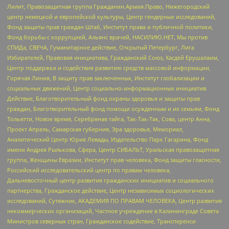
Лилит, Правозащитная группа Гражданин.Армия.Право, Нижегородский
центр немецкой и европейской культуры, Центр гендерных исследований,
Фонд защиты прав граждан Штаб, Институт права и публичной политики,
Фонд борьбы с коррупцией, Альянс врачей, НАСИЛИЮ.НЕТ, Мы против
СПИДа, СВЕЧА, Гуманитарное действие, Открытый Петербург, Лига
Избирателей, Правовая инициатива, Гражданский Союз, Хасдей Ерушалаим,
Центр поддержки и содействия развитию средств массовой информации,
Горячая Линия, В защиту прав заключенных, Институт глобализации и
социальных движений, Центр социально-информационных инициатив
Действие, Благотворительный фонд охраны здоровья и защиты прав
граждан, Благотворительный фонд помощи осужденным и их семьям, Фонд
Тольятти, Новое время, Серебряная тайга, Так-Так-Так, Сова, центр Анна,
Проект Апрель, Самарская губерния, Эра здоровья, Мемориал,
Аналитический Центр Юрия Левады, Издательство Парк Гагарина, Фонд
имени Андрея Рылькова, Сфера, Центр СИБАЛЬТ, Уральская правозащитная
группа, Женщины Евразии, Институт прав человека, Фонд защиты гласности,
Российский исследовательский центр по правам человека,
Дальневосточный центр развития гражданских инициатив и социального
партнерства, Гражданское действие, Центр независимых социологических
исследований, Сутяжник, АКАДЕМИЯ ПО ПРАВАМ ЧЕЛОВЕКА, Центр развития
некоммерческих организаций, Частное учреждение в Калининграде Совета
Министров северных стран, Гражданское содействие, Трансперенси