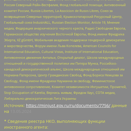
Россия Северный Рейн-Вестфалия, Фонд глобальной помощи, Антивоенный
комитет России, Russie-Libertes, La Asocicion de Rusos Libres, Союз за
возвращение Северных территорий, Крымскотатарский Ресурсный Центр,
Глобальный союз IndustriALL, Russian Election Monitor, Article 19, Мнение
медиа, Федерация анархического черного креста, Радио Свободная Европа,
Германское общество изучения Восточной Европы, Фонд имени Фридриха
Эберта, XZ gGmbH, Мобильная академия поддержки гендерной демократии
и миротворчества, Форум имени Льва Копелева, American Councils for
International Education, Cultural Vistas, Institute of International Education,
Антивоенное движение Антальи, Открытый диалог, Школа международных
отношений и государственной политики им Питера Мунка, Российско-
канадский демократический альянс, Школа международных отношений им
Нормана Патерсона, Центр Гражданских Свобод, Фонд Бориса Немцова за
Свободу, Фонд имени Фридриха Науманна за свободу, Феминистское
антивоенное сопротивление, Комитет независимости Ингушетии, Прометей,
Stop Occupation of Karelia, Вернись живым, Фридом Хаус, СОТА медиа,
Либерально-демократическая Лига Украины
Источник:
https://minjust.gov.ru/ru/documents/7756/
данные
на
13.05.2024
* Сведения реестра НКО, выполняющих функции
иностранного агента: