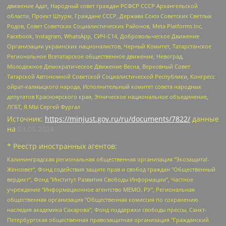
движение Адат, Народный совет граждан РСФСР СССР Архангельской
области, Проект Штурм, Граждане СССР, Держава Союз Советских Светлых
Родов, Совет Советских Социалистических Районов, Meta Platforms Inc,
Facebook, Instagram, WhatsApp, СИЧ-С14, Добровольческое Движение
Организации украинских националистов, Черный Комитет, Татарстанское
Региональное Всетатарское общественное движение, Невоград,
Молодежное Демократическое Движение Весна, Верховный Совет
Татарской Автономной Советской Социалистической Республики, Конгресс
ойрат-калмыцкого народа, Исполнительный комитет совета народных
депутатов Красноярского края, Этническое национальное объединение,
ЛГБТ, Я.МЫ Сергей Фургал
Источник:
https://minjust.gov.ru/ru/documents/7822/
данные
на
03.05.2024
* Реестр иностранных агентов:
Калининградская региональная общественная организация "Экозащита!-Женсовет", Фонд содействия защите прав и свобод граждан "Общественный вердикт", Фонд "Институт Развития Свободы Информации", Частное учреждение "Информационное агентство МЕМО. РУ", Региональная общественная организация "Общественная комиссия по сохранению наследия академика Сахарова", Фонд поддержки свободы прессы, Санкт-Петербургская общественная правозащитная организация "Гражданский контроль", Межрегиональная общественная организация "Информационно-просветительский центр "Мемориал", Региональный Фонд "Центр Защиты Прав Средств Массовой Информации", с 05.12.2023 Фонд "Центр Защиты Прав Средств массовой информации", Региональная общественная благотворительная организация помощи беженцам и мигрантам "Гражданское содействие", Негосударственное образовательное учреждение дополнительного профессионального образования (повышение квалификации) специалистов "АКАДЕМИЯ ПО ПРАВАМ ЧЕЛОВЕКА", Свердловская региональная общественная организация "Сутяжник", Автономная некоммерческая организация "Центр независимых социологических исследований", Союз общественных объединений "Российский исследовательский центр по правам человека", Региональное общественное учреждение научно-информационный центр "МЕМОРИАЛ", Некоммерческая организация "Фонд защиты гласности", Автономная некоммерческая организация "Институт прав человека", Городская общественная организация "Екатеринбургское общество "МЕМОРИАЛ", Городская общественная организация "Рязанское историко-просветительское и правозащитное общество "Мемориал" (Рязанский Мемориал), Челябинский региональный орган общественной самодеятельности – женское общественное объединение "Женщины Евразии", Челябинский региональный орган общественной самодеятельности "Уральская правозащитная группа", Фонд содействия защите здоровья и социальной справедливости имени Андрея Рылькова, Автономная Некоммерческая Организация "Аналитический Центр Юрия Левады", Автономная некоммерческая организация социальной поддержки населения "Проект Апрель", Региональная общественная организация помощи женщинам и детям, находящимся в кризисной ситуации "Информационно-методический центр "Анна", Фонд содействия развитию массовых коммуникаций и правовому просвещению "Так-так-Так", Фонд содействия устойчивому развитию "Серебряная тайга", Свердловский региональный общественный фонд социальных проектов "Новое время", "Idel.Реалии", Кавказ.Реалии, Крым.Реалии, Телеканал Настоящее Время, Татаро-башкирская служба Радио Свобода (Azatliq Radiosi), Радио Свободная Европа/Радио Свобода (PCE/PC), "Сибирь.Реалии", "Фактограф", Благотворительный фонд помощи осужденным и их семьям, Автономная некоммерческая организация "Институт глобализации и социальных движений", Фонд "В защиту прав заключенных", Частное учреждение "Центр поддержки и содействия развитию средств массовой информации", Пензенский региональный общественный благотворительный фонд "Гражданский союз", "Север.Реалии", Некоммерческая организация Фонд "Правовая инициатива", Общество с ограниченной ответственностью "Радио Свободная Европа/Радио Свобода", Чешское информационное агентство "MEDIUM-ORIENT", Красноярская региональная общественная организация "Мы против СПИДа", Камалягин Денис Николаевич, Маркелов Сергей Евгеньевич, Пономарев Лев Александрович, Савицкая Людмила Алексеевна, Автономная некоммерческая организация "Центр по работе с проблемой насилия "НАСИЛИЮ.НЕТ", Межрегиональный профессиональный союз работников здравоохранения "Альянс врачей", Юридическое лицо, зарегистрированное в Латвийской Республике, SIA "Medusa Project" (регистрационный номер 40103797863, дата регистрации 10.06.2014), Некоммерческая организация "Фонд по борьбе с коррупцией", Автономная некоммерческая организация "Институт права и публичной политики", Баданин Роман Сергеевич, Гликин Максим Александрович, Железнова Мария Михайловна, Лукьянова Юлия Сергеевна, Маетная Елизавета Витальевна, Маняхин Петр Борисович, Чуракова Ольга Владимировна, Ярош Юлия Петровна, Юридическое лицо "The Insider SIA", зарегистрированное в Риге, Латвийская Республика (дата регистрации 26.06.2015), являющееся администратором доменного имени интернет-издания "The Insider SIA", https://theins.ru, Постернак Алексей Евгеньевич, Рубин Михаил Аркадьевич, Анин Роман Александрович, Юридическое лицо Istories fonds, зарегистрированное в Латвийской Республике (регистрационный номер 50008295751, дата регистрации 24.02.2020), Великовский Дмитрий Александрович, Долинина Ирина Николаевна, Мароховская Алеся Алексеевна, Шлейнов Роман Юрьевич, Шмагун Олеся Валентиновна, Общество с ограниченной ответственностью "Альтаир 2021", Общество с ограниченной ответственностью "Вега 2021", Общество с ограниченной ответственностью "Главный редактор 2021", Общество с ограниченной ответственностью "Ромашки монолит", Важенков Артем Валерьевич, Ивановская областная общественная организация "Центр гендерных исследований", Гурман Юрий Альбертович, Медиапроект "ОВД-Инфо", Егоров Владимир Владимирович, Жилинский Владимир Александрович, Общество с ограниченной ответственностью "ЗП", Иванова София Юрьевна, Карезина Инна Павловна, Кильтау Екатерина Викторовна, Петров Алексей Викторович, Пискунов Сергей Евгеньевич, Смирнов Сергей Сергеевич, Тихонов Михаил Сергеевич, Общество с ограниченной ответственностью "ЖУРНАЛИСТ-ИНОСТРАННЫЙ АГЕНТ", Арапова Галина Юрьевна, Вольтская Татьяна Анатольевна, Американская компания "Mason G.E.S. Anonymous Foundation" (США), являющаяся владельцем интернет-издания https://mnews.world/, Компания "Stichting Bellingcat", зарегистрированная в Нидерландах (дата регистрации 11.07.2018), Захаров Андрей Вячеславович, Клепиковская Екатерина Дмитриевна, Общество с ограниченной ответственностью "МЕМО", Перл Роман Александрович, Симонов Евгений Алексеевич, Соловьева Елена Анатольевна, Сотников Даниил Владимирович, Сурначева Елизавета Дмитриевна, Автономная некоммерческая организация по защите прав человека и информированию населения "Якутия – Наше Мнение", Общество с ограниченной ответственностью "Москоу диджитал медиа", с 26.01.2023 Общество с ограниченной ответственностью "Чайка Белые сады", Ветошкина Валерия Валерьевна, Заговора Максим Александрович, Межрегиональное общественное движение "Российская ЛГБТ - сеть", Оленичев Максим Владимирович, Павлов Иван Юрьевич, Скворцова Елена Сергеевна, Общество с ограниченной ответственностью "Как бы инагент", Кочетков Игорь Викторович, Общество с ограниченной ответственностью "Честные выборы", Еланчик Олег Александрович, Общество с ограниченной ответственностью "Нобелевский призыв", Гималова Регина Эмилевна, Григорьев Андрей Валерьевич, Григорьева Алина Александровна, Ассоциация по содействию защите прав призывников, альтернативнослужащих и военнослужащих "Правозащитная группа "Гражданин.Армия.Право", Хисамова Регина Фаритовна, Автономная некоммерческая организация по реализации социально-правовых программ "Лилит", Дальневосточное общественное движение "Маяк", Санкт-Петербургская ЛГБТ-инициативная группа "Выход", Инициативная группа ЛГБТ+ "Реверс", Алексеев Андрей Викторович, Бекбулатова Таисия Львовна, Беляев Иван Михайлович, Владыкина Елена Сергеевна, Гельман Марат Александрович, Никульшина Вероника Юрьевна, Толоконникова Надежда Андреевна, Шендерович Виктор Анатольевич, Общество с ограниченной ответственностью "Данное сообщение", Общество с ограниченной ответственностью Издательский дом "Новая глава", Айнбиндер Александра Александровна, Московский комьюнити-центр для ЛГБТ+инициатив, Благотворительный фонд развития филантропии, Deutsche Welle (Германия, Kurt-Schumacher-Strasse 3, 53113 Bonn), Борзунова Мария Михайловна, Воробьев Виктор Викторович, Голубева Анна Львовна, Константинова Алла Михайловна, Малкова Ирина Владимировна, Мурадов Мурад Абдулгалимович, Осетинская Елизавета Николаевна, Понасенков Евгений Николаевич, Ганапольский Матвей Юрьевич, Киселев Евгений Алексеевич, Борухович Ирина Григорьевна, Дремин Иван Тимофеевич, Дубровский Дмитрий Викторович, Красноярская региональная общественная организация поддержки и развития альтернативных образовательных технологий и межкультурных коммуникаций "ИНТЕРРА", Маяковская Екатерина Алексеевна, Фейгин Марк Захарович, Филимонов Андрей Викторович, Дзугкоева Регина Николаевна, Доброхотов Роман Александрович, Дудь Юрий Александрович, Елкин Сергей Владимирович, Кругликов Кирилл Игоревич, Сабунаева Мария Леонидовна, Семенов Алексей Владимирович, Шаинян Карен Багратович, Шульман Екатерина Михайловна, Асафьев Артур Валерьевич, Вахштайн Виктор Семенович, Венедиктов Алексей Алексеевич, Лушникова Екатерина Евгеньевна, Волков Леонид Михайлович, Невзоров Александр Глебович, Пархоменко Сергей Борисович, Сироткин Ярослав Николаевич, Кара-Мурза Владимир Владимирович, Баранова Наталья Владимировна, Гозман Леонид Яковлевич, Кагарлицкий Борис Юльевич, Климарев Михаил Валерьевич, Милов Владимир Станиславович, Автономная некоммерческая организация Краснодарский центр современного искусства "Типография", Моргенштерн Алишер Тагирович, Соболь Любовь Эдуардовна, Общество с ограниченной ответственностью "ЛИЗА НОРМ", Каспаров Гарри Кимович, Ходорковский Михаил Борисович, Общество с ограниченной ответственностью "Апрельские тезисы", Данилович Ирина Брониславовна, Кашин Олег Владимирович, Петров Николай Владимирович, Пивоваров Алексей Владимирович, Соколов Михаил Владимирович, Цветкова Юлия Владимировна, Чичваркин Евгений Александрович, Комитет против пыток/Команда против пыток, Общество с ограниченной ответственностью "Первый научный", Общество с ограниченной ответственностью "Вертолет и ко", Белоцерковская Вероника Борисовна, Кац Максим Евгеньевич, Лазарева Татьяна Юрьевна, Шаведдинов Руслан Табризович, Яшин Илья Валерьевич, Общество с ограниченной ответственностью "Иноагент ААВ", Алешковский Дмитрий Петрович, Альбац Евгения Марковна, Быков Дмитрий Львович, Галямина Юлия Евгеньевна, Лойко Сергей Леонидович, Мартынов Кирилл Константинович, Медведев Сергей Александрович, Крашенинников Федор Геннадиевич, Гордеева Катерина Вл