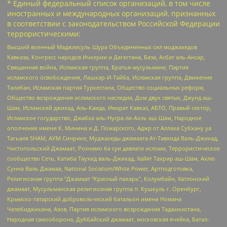
* Единый федеральный список организаций, в том числе
иностранных и международных организаций, признанных
в соответствии с законодательством Российской Федерации
террористическими:
Высший военный Маджлисуль Шура Объединенных сил моджахедов
Кавказа, Конгресс народов Ичкерии и Дагестана, База, Асбат аль-Ансар,
Священная война, Исламская группа, Братья-мусульмане, Партия
исламского освобождения, Лашкар-И-Тайба, Исламская группа, Движение
Талибан, Исламская партия Туркестана, Общество социальных реформ,
Общество возрождения исламского наследия, Дом двух святых, Джунд аш-
Шам, Исламский джихад, Аль-Каида, Имарат Кавказ, АБТО, Правый сектор,
Исламское государство, Джабха аль-Нусра ли-Ахль аш-Шам, Народное
ополчение имени К. Минина и Д. Пожарского, Аджр от Аллаха Субхану уа
Тагьаля SHAM, АУМ Синрике, Муджахеды джамаата Ат-Тавхида Валь-Джихад,
Чистопольский Джамаат, Рохнамо ба суи давлати исломи, Террористическое
сообщество Сеть, Катиба Таухид валь-Джихад, Хайят Тахрир аш-Шам, Ахлю
Сунна Валь Джамаа, National Socialism/White Power, Артподготовка,
Религиозная группа “Джамаат “Красный пахарь”, Колумбайн, Хатлонский
джамаат, Мусульманская религиозная группа п. Кушкуль г. Оренбург,
Крымско-татарский добровольческий батальон имени Номана
Челебиджихана, Азов, Партия исламского возрождения Таджикистана,
Народная самооборона, Дуббайский джамаат, московская ячейка, Батал-