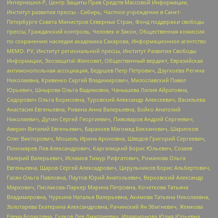
Интернешнл-Р, Центр Защиты Прав Средств Массовой Информации,
Институт развития прессы - Сибирь, Частное учреждение в Санкт-
Петербурге Совета Министров Северных Стран, Фонд поддержки свободы
прессы, Гражданский контроль, Человек и Закон, Общественная комиссия
по сохранению наследия академика Сахарова, Информационное агентство
МЕМО. РУ, Институт региональной прессы, Институт Развития Свободы
Информации, Экозащита!-Женсовет, Общественный вердикт, Евразийская
антимонопольная ассоциация, Бедушев Петр Петрович, Дзугкоева Регина
Николаевна, Кривенко Сергей Владимирович, Милославский Павел
Юрьевич, Шнырова Ольга Вадимовна, Чанышева Лилия Айратовна,
Сидорович Ольга Борисовна, Туровский Александр Алексеевич, Васильева
Анастасия Евгеньевна, Ривина Анна Валерьевна, Бойко Анатолий
Николаевич, Дугин Сергей Георгиевич, Пивоваров Андрей Сергеевич,
Аверин Виталий Евгеньевич, Барахоев Магомед Бекханович, Шарипков
Олег Викторович, Мошель Ирина Ароновна, Шведов Григорий Сергеевич,
Пономарев Лев Александрович, Каргалицкий Борис Юльевич, Созаев
Валерий Валерьевич, Исламов Тимур Рифгатович, Романова Ольга
Евгеньевна, Щаров Сергей Алексадрович, Цирульников Борис Альбертович,
Гасан Ольга Павловна, Паутов Юрий Анатольевич, Верховский Александр
Маркович, Пислакова-Паркер Марина Петровна, Кочеткова Татьяна
Владимировна, Чуркина Наталья Валерьевна, Акимова Татьяна Николаевна,
Золотарева Екатерина Александровна, Рачинский Ян Збигневич, Жемкова
Елена Борисовна, Гудков Лев Дмитриевич, Илларионова Юлия Юрьевна,