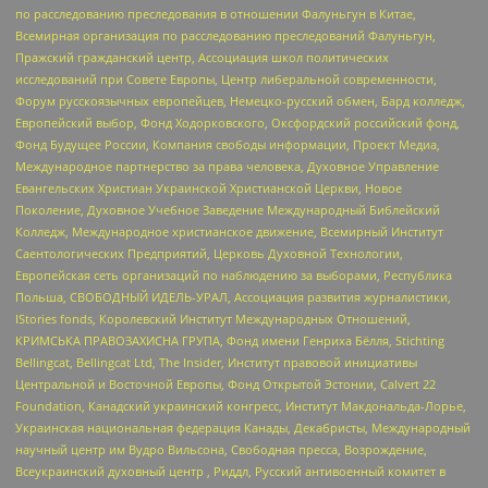
по расследованию преследования в отношении Фалуньгун в Китае,
Всемирная организация по расследованию преследований Фалуньгун,
Пражский гражданский центр, Ассоциация школ политических
исследований при Совете Европы, Центр либеральной современности,
Форум русскоязычных европейцев, Немецко-русский обмен, Бард колледж,
Европейский выбор, Фонд Ходорковского, Оксфордский российский фонд,
Фонд Будущее России, Компания свободы информации, Проект Медиа,
Международное партнерство за права человека, Духовное Управление
Евангельских Христиан Украинской Христианской Церкви, Новое
Поколение, Духовное Учебное Заведение Международный Библейский
Колледж, Международное христианское движение, Всемирный Институт
Саентологических Предприятий, Церковь Духовной Технологии,
Европейская сеть организаций по наблюдению за выборами, Республика
Польша, СВОБОДНЫЙ ИДЕЛЬ-УРАЛ, Ассоциация развития журналистики,
IStories fonds, Королевский Институт Международных Отношений,
КРИМСЬКА ПРАВОЗАХИСНА ГРУПА, Фонд имени Генриха Бёлля, Stichting
Bellingcat, Bellingcat Ltd, The Insider, Институт правовой инициативы
Центральной и Восточной Европы, Фонд Открытой Эстонии, Calvert 22
Foundation, Канадский украинский конгресс, Институт Макдональда-Лорье,
Украинская национальная федерация Канады, Декабристы, Международный
научный центр им Вудро Вильсона, Свободная пресса, Возрождение,
Всеукраинский духовный центр , Риддл, Русский антивоенный комитет в