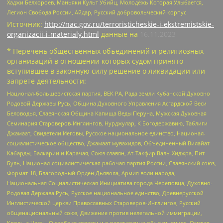
Хаджи Белхороев, Маньяки Культ Убийц, Молодёжь Которая Улыбается,
Легион Свобода России, Айдар, Русский добровольческий корпус
Источник:
http://nac.gov.ru/terroristicheskie-i-ekstremistskie-
organizacii-i-materialy.html
данные на
16.11.2023
* Перечень общественных объединений и религиозных
организаций в отношении которых судом принято
вступившее в законную силу решение о ликвидации или
запрете деятельности:
Национал-большевистская партия, ВЕК РА, Рада земли Кубанской Духовно
Родовой Державы Русь, Община Духовного Управления Асгардской Веси
Беловодья, Славянская Община Капища Веды Перуна, Мужская Духовная
Семинария Староверов-Инглингов, Нурджулар, К Богодержавию, Таблиги
Джамаат, Свидетели Иеговы, Русское национальное единство, Национал-
социалистическое общество, Джамаат мувахидов, Объединенный Вилайат
Кабарды, Балкарии и Карачая, Союз славян, Ат-Такфир Валь-Хиджра, Пит
Буль, Национал-социалистическая рабочая партия России, Славянский союз,
Формат-18, Благородный Орден Дьявола, Армия воли народа,
Национальная Социалистическая Инициатива города Череповца, Духовно-
Родовая Держава Русь, Русское национальное единство, Древнерусской
Инглистической церкви Православных Староверов-Инглингов, Русский
общенациональный союз, Движение против нелегальной иммиграции,
Кровь и Честь, О свободе совести и о религиозных объединениях, Омская