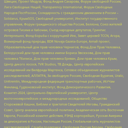
Швеции, Проект Медуза, Фонд Андрея Сахарова, Форум свободной России,
Лига Свободных Наций, Transparеncy International, Форум Свободных
Народов ПостРоссии, Солидарность с гражданским движением в России –
Solidarus, КрымSOS, Свободный университет, Институт государственного
управления, Форум гражданского общества Россия, Беллона, Союз жителей
островов Тисима и Хабомаи, Съезд народных депутатов, Гринпис
Интернешнл, Фонд борьбы с коррупцией Инк, Завет церквей TCCN, Агора,
Всемирный фонд природы, BDR Novaja Gazeta-Europe, Алтай проект,
Образовательный дом прав человека Чернигов, Фонд Дом Прав Человека,
Белорусский дом прав человека имени Бориса Звозскова, Дом прав
человека Тбилиси, Дом прав человека Ереван, Дом прав человека Крым,
Центр дикого лосося, TVR Studios, ТВ Дождь, Центр европейских
исследований им Вилфрида Мартенса, Сетевое объединение журналистов
расследователей, АЛЛАТРА, За свободную Россию, Свободная Бурятия, Uralic,
UnKremlin, Международная федерация транспортных рабочих, ИстЧам
Финланд, Гудзоновский институт, Фонд Демократического Развития,
Комитет-2024, Центрально-Европейский университет, Центр
восточноевропейских и международных исследований, Общество
Сторожевой башни, Библии и трактатов Свидетелей Иеговы, Гражданский
Совет, Центр анализа европейской политики, Академическая сеть Восточная
Европа, Российский комитет действия, РЭНД корпорейшн, Русская Америка
за демократию в России, Настоящая Россия, Глобальная сеть журналистов-
расследователей, Служба поддержки, Свободная Россия Берлин, Свободная