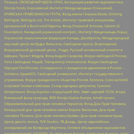
Польша, СВОБОДНЫЙ ИДЕЛЬ-УРАЛ, Ассоциация развития журналистики,
IStories fonds, Королевский Институт Международных Отношений,
КРИМСЬКА ПРАВОЗАХИСНА ГРУПА, Фонд имени Генриха Бёлля, Stichting
Bellingcat, Bellingcat Ltd, The Insider, Институт правовой инициативы
Центральной и Восточной Европы, Фонд Открытой Эстонии, Calvert 22
Foundation, Канадский украинский конгресс, Институт Макдональда-Лорье,
Украинская национальная федерация Канады, Декабристы, Международный
научный центр им Вудро Вильсона, Свободная пресса, Возрождение,
Всеукраинский духовный центр , Риддл, Русский антивоенный комитет в
Швеции, Проект Медуза, Фонд Андрея Сахарова, Форум свободной России,
Лига Свободных Наций, Transparеncy International, Форум Свободных
Народов ПостРоссии, Солидарность с гражданским движением в России –
Solidarus, КрымSOS, Свободный университет, Институт государственного
управления, Форум гражданского общества Россия, Беллона, Союз жителей
островов Тисима и Хабомаи, Съезд народных депутатов, Гринпис
Интернешнл, Фонд борьбы с коррупцией Инк, Завет церквей TCCN, Агора,
Всемирный фонд природы, BDR Novaja Gazeta-Europe, Алтай проект,
Образовательный дом прав человека Чернигов, Фонд Дом Прав Человека,
Белорусский дом прав человека имени Бориса Звозскова, Дом прав
человека Тбилиси, Дом прав человека Ереван, Дом прав человека Крым,
Центр дикого лосося, TVR Studios, ТВ Дождь, Центр европейских
исследований им Вилфрида Мартенса, Сетевое объединение журналистов
расследователей, АЛЛАТРА, За свободную Россию, Свободная Бурятия, Uralic,