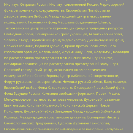
Институт, Открытая Россия, Институт современной России, Черноморский
фонд регионального сотрудничества, Европейская Платформа за
Демократические Выборы, Международный центр электоральных
исследований, Германский фонд Маршалла Соединенных Штатов,
Тихоокеанский центр защиты окружающей среды и природных ресурсов,
Свободная Россия, Всемирный конгресс украинцев, Атлантический совет,
Человек в беде, Европейский фонд за демократию, Джеймстаунский фонд,
Прожект Хармони, Родники дракона, Врачи против насильственного
извлечения органов, Фалунь Дафа, Друзья Фалуньгун, Фалуньгун, Коалиция
по расследованию преследования в отношении Фалуньгун в Китае,
Всемирная организация по расследованию преследований Фалуньгун,
Пражский гражданский центр, Ассоциация школ политических
исследований при Совете Европы, Центр либеральной современности,
Форум русскоязычных европейцев, Немецко-русский обмен, Бард колледж,
Европейский выбор, Фонд Ходорковского, Оксфордский российский фонд,
Фонд Будущее России, Компания свободы информации, Проект Медиа,
Международное партнерство за права человека, Духовное Управление
Евангельских Христиан Украинской Христианской Церкви, Новое
Поколение, Духовное Учебное Заведение Международный Библейский
Колледж, Международное христианское движение, Всемирный Институт
Саентологических Предприятий, Церковь Духовной Технологии,
Европейская сеть организаций по наблюдению за выборами, Республика