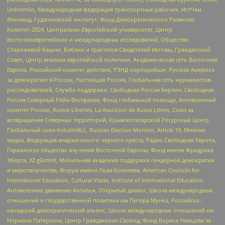
UnKremlin, Международная федерация транспортных рабочих, ИстЧам
Финланд, Гудзоновский институт, Фонд Демократического Развития,
Комитет-2024, Центрально-Европейский университет, Центр
восточноевропейских и международных исследований, Общество
Сторожевой башни, Библии и трактатов Свидетелей Иеговы, Гражданский
Совет, Центр анализа европейской политики, Академическая сеть Восточная
Европа, Российский комитет действия, РЭНД корпорейшн, Русская Америка
за демократию в России, Настоящая Россия, Глобальная сеть журналистов-
расследователей, Служба поддержки, Свободная Россия Берлин, Свободная
Россия Северный Рейн-Вестфалия, Фонд глобальной помощи, Антивоенный
комитет России, Russie-Libertes, La Asocicion de Rusos Libres, Союз за
возвращение Северных территорий, Крымскотатарский Ресурсный Центр,
Глобальный союз IndustriALL, Russian Election Monitor, Article 19, Мнение
медиа, Федерация анархического черного креста, Радио Свободная Европа,
Германское общество изучения Восточной Европы, Фонд имени Фридриха
Эберта, XZ gGmbH, Мобильная академия поддержки гендерной демократии
и миротворчества, Форум имени Льва Копелева, American Councils for
International Education, Cultural Vistas, Institute of International Education,
Антивоенное движение Антальи, Открытый диалог, Школа международных
отношений и государственной политики им Питера Мунка, Российско-
канадский демократический альянс, Школа международных отношений им
Нормана Патерсона, Центр Гражданских Свобод, Фонд Бориса Немцова за