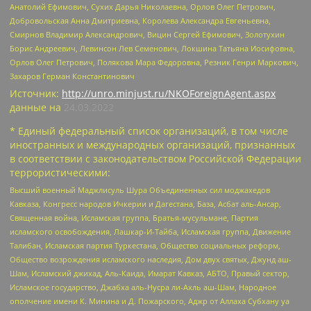
Анатолий Ефимович, Сухих Дарья Николаевна, Орлов Олег Петрович,
Добровольская Анна Дмитриевна, Королева Александра Евгеньевна,
Смирнов Владимир Александрович, Вицин Сергей Ефимович, Золотухин
Борис Андреевич, Левинсон Лев Семенович, Локшина Татьяна Иосифовна,
Орлов Олег Петрович, Полякова Мара Федоровна, Резник Генри Маркович,
Захаров Герман Константинович
Источник:
http://unro.minjust.ru/NKOForeignAgent.aspx
данные на
24.03.2022
* Единый федеральный список организаций, в том числе
иностранных и международных организаций, признанных
в соответствии с законодательством Российской Федерации
террористическими:
Высший военный Маджлисуль Шура Объединенных сил моджахедов
Кавказа, Конгресс народов Ичкерии и Дагестана, База, Асбат аль-Ансар,
Священная война, Исламская группа, Братья-мусульмане, Партия
исламского освобождения, Лашкар-И-Тайба, Исламская группа, Движение
Талибан, Исламская партия Туркестана, Общество социальных реформ,
Общество возрождения исламского наследия, Дом двух святых, Джунд аш-
Шам, Исламский джихад, Аль-Каида, Имарат Кавказ, АБТО, Правый сектор,
Исламское государство, Джабха аль-Нусра ли-Ахль аш-Шам, Народное
ополчение имени К. Минина и Д. Пожарского, Аджр от Аллаха Субхану уа