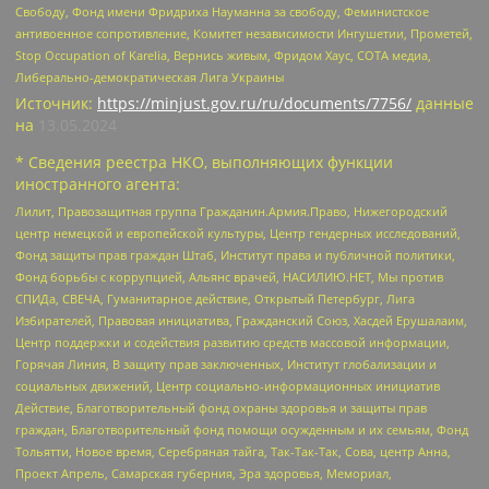
Свободу, Фонд имени Фридриха Науманна за свободу, Феминистское
антивоенное сопротивление, Комитет независимости Ингушетии, Прометей,
Stop Occupation of Karelia, Вернись живым, Фридом Хаус, СОТА медиа,
Либерально-демократическая Лига Украины
Источник:
https://minjust.gov.ru/ru/documents/7756/
данные
на
13.05.2024
* Сведения реестра НКО, выполняющих функции
иностранного агента:
Лилит, Правозащитная группа Гражданин.Армия.Право, Нижегородский
центр немецкой и европейской культуры, Центр гендерных исследований,
Фонд защиты прав граждан Штаб, Институт права и публичной политики,
Фонд борьбы с коррупцией, Альянс врачей, НАСИЛИЮ.НЕТ, Мы против
СПИДа, СВЕЧА, Гуманитарное действие, Открытый Петербург, Лига
Избирателей, Правовая инициатива, Гражданский Союз, Хасдей Ерушалаим,
Центр поддержки и содействия развитию средств массовой информации,
Горячая Линия, В защиту прав заключенных, Институт глобализации и
социальных движений, Центр социально-информационных инициатив
Действие, Благотворительный фонд охраны здоровья и защиты прав
граждан, Благотворительный фонд помощи осужденным и их семьям, Фонд
Тольятти, Новое время, Серебряная тайга, Так-Так-Так, Сова, центр Анна,
Проект Апрель, Самарская губерния, Эра здоровья, Мемориал,