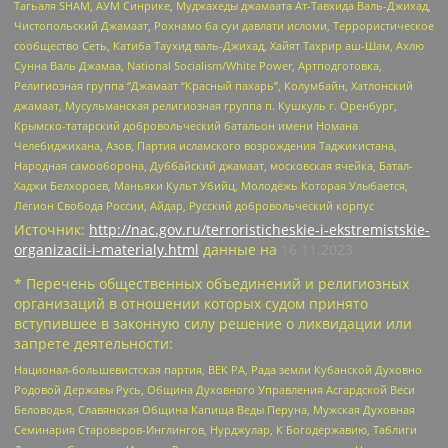
Тагьаля SHAM, АУМ Синрике, Муджахеды джамаата Ат-Тавхида Валь-Джихад,
Чистопольский Джамаат, Рохнамо ба суи давлати исломи, Террористическое
сообщество Сеть, Катиба Таухид валь-Джихад, Хайят Тахрир аш-Шам, Ахлю
Сунна Валь Джамаа, National Socialism/White Power, Артподготовка,
Религиозная группа “Джамаат “Красный пахарь”, Колумбайн, Хатлонский
джамаат, Мусульманская религиозная группа п. Кушкуль г. Оренбург,
Крымско-татарский добровольческий батальон имени Номана
Челебиджихана, Азов, Партия исламского возрождения Таджикистана,
Народная самооборона, Дуббайский джамаат, московская ячейка, Батал-
Хаджи Белхороев, Маньяки Культ Убийц, Молодёжь Которая Улыбается,
Легион Свобода России, Айдар, Русский добровольческий корпус
Источник:
http://nac.gov.ru/terroristicheskie-i-ekstremistskie-
organizacii-i-materialy.html
данные на
16.11.2023
* Перечень общественных объединений и религиозных
организаций в отношении которых судом принято
вступившее в законную силу решение о ликвидации или
запрете деятельности:
Национал-большевистская партия, ВЕК РА, Рада земли Кубанской Духовно
Родовой Державы Русь, Община Духовного Управления Асгардской Веси
Беловодья, Славянская Община Капища Веды Перуна, Мужская Духовная
Семинария Староверов-Инглингов, Нурджулар, К Богодержавию, Таблиги