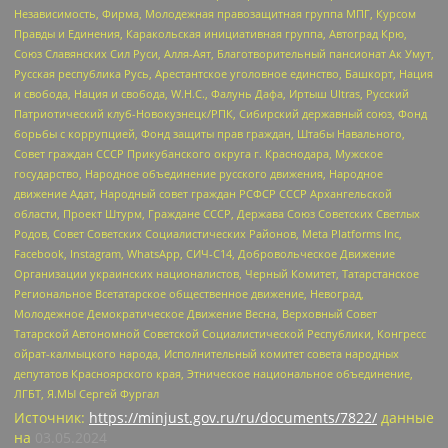
Независимость, Фирма, Молодежная правозащитная группа МПГ, Курсом
Правды и Единения, Каракольская инициативная группа, Автоград Крю,
Союз Славянских Сил Руси, Алля-Аят, Благотворительный пансионат Ак Умут,
Русская республика Русь, Арестантское уголовное единство, Башкорт, Нация
и свобода, Нация и свобода, W.H.С., Фалунь Дафа, Иртыш Ultras, Русский
Патриотический клуб-Новокузнецк/РПК, Сибирский державный союз, Фонд
борьбы с коррупцией, Фонд защиты прав граждан, Штабы Навального,
Совет граждан СССР Прикубанского округа г. Краснодара, Мужское
государство, Народное объединение русского движения, Народное
движение Адат, Народный совет граждан РСФСР СССР Архангельской
области, Проект Штурм, Граждане СССР, Держава Союз Советских Светлых
Родов, Совет Советских Социалистических Районов, Meta Platforms Inc,
Facebook, Instagram, WhatsApp, СИЧ-С14, Добровольческое Движение
Организации украинских националистов, Черный Комитет, Татарстанское
Региональное Всетатарское общественное движение, Невоград,
Молодежное Демократическое Движение Весна, Верховный Совет
Татарской Автономной Советской Социалистической Республики, Конгресс
ойрат-калмыцкого народа, Исполнительный комитет совета народных
депутатов Красноярского края, Этническое национальное объединение,
ЛГБТ, Я.МЫ Сергей Фургал
Источник:
https://minjust.gov.ru/ru/documents/7822/
данные
на
03.05.2024