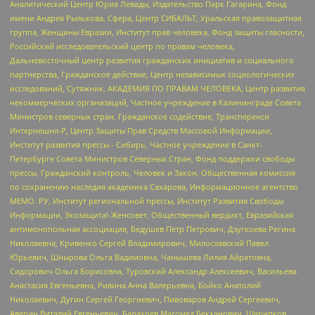
Аналитический Центр Юрия Левады, Издательство Парк Гагарина, Фонд
имени Андрея Рылькова, Сфера, Центр СИБАЛЬТ, Уральская правозащитная
группа, Женщины Евразии, Институт прав человека, Фонд защиты гласности,
Российский исследовательский центр по правам человека,
Дальневосточный центр развития гражданских инициатив и социального
партнерства, Гражданское действие, Центр независимых социологических
исследований, Сутяжник, АКАДЕМИЯ ПО ПРАВАМ ЧЕЛОВЕКА, Центр развития
некоммерческих организаций, Частное учреждение в Калининграде Совета
Министров северных стран, Гражданское содействие, Трансперенси
Интернешнл-Р, Центр Защиты Прав Средств Массовой Информации,
Институт развития прессы - Сибирь, Частное учреждение в Санкт-
Петербурге Совета Министров Северных Стран, Фонд поддержки свободы
прессы, Гражданский контроль, Человек и Закон, Общественная комиссия
по сохранению наследия академика Сахарова, Информационное агентство
МЕМО. РУ, Институт региональной прессы, Институт Развития Свободы
Информации, Экозащита!-Женсовет, Общественный вердикт, Евразийская
антимонопольная ассоциация, Бедушев Петр Петрович, Дзугкоева Регина
Николаевна, Кривенко Сергей Владимирович, Милославский Павел
Юрьевич, Шнырова Ольга Вадимовна, Чанышева Лилия Айратовна,
Сидорович Ольга Борисовна, Туровский Александр Алексеевич, Васильева
Анастасия Евгеньевна, Ривина Анна Валерьевна, Бойко Анатолий
Николаевич, Дугин Сергей Георгиевич, Пивоваров Андрей Сергеевич,
Аверин Виталий Евгеньевич, Барахоев Магомед Бекханович, Шарипков