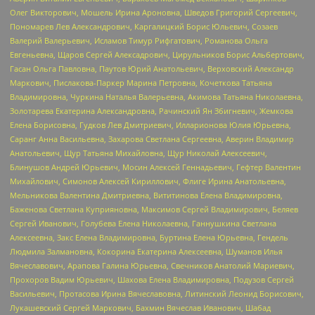
Олег Викторович, Мошель Ирина Ароновна, Шведов Григорий Сергеевич,
Пономарев Лев Александрович, Каргалицкий Борис Юльевич, Созаев
Валерий Валерьевич, Исламов Тимур Рифгатович, Романова Ольга
Евгеньевна, Щаров Сергей Алексадрович, Цирульников Борис Альбертович,
Гасан Ольга Павловна, Паутов Юрий Анатольевич, Верховский Александр
Маркович, Пислакова-Паркер Марина Петровна, Кочеткова Татьяна
Владимировна, Чуркина Наталья Валерьевна, Акимова Татьяна Николаевна,
Золотарева Екатерина Александровна, Рачинский Ян Збигневич, Жемкова
Елена Борисовна, Гудков Лев Дмитриевич, Илларионова Юлия Юрьевна,
Саранг Анна Васильевна, Захарова Светлана Сергеевна, Аверин Владимир
Анатольевич, Щур Татьяна Михайловна, Щур Николай Алексеевич,
Блинушов Андрей Юрьевич, Мосин Алексей Геннадьевич, Гефтер Валентин
Михайлович, Симонов Алексей Кириллович, Флиге Ирина Анатольевна,
Мельникова Валентина Дмитриевна, Вититинова Елена Владимировна,
Баженова Светлана Куприяновна, Максимов Сергей Владимирович, Беляев
Сергей Иванович, Голубева Елена Николаевна, Ганнушкина Светлана
Алексеевна, Закс Елена Владимировна, Буртина Елена Юрьевна, Гендель
Людмила Залмановна, Кокорина Екатерина Алексеевна, Шуманов Илья
Вячеславович, Арапова Галина Юрьевна, Свечников Анатолий Мариевич,
Прохоров Вадим Юрьевич, Шахова Елена Владимировна, Подузов Сергей
Васильевич, Протасова Ирина Вячеславовна, Литинский Леонид Борисович,
Лукашевский Сергей Маркович, Бахмин Вячеслав Иванович, Шабад