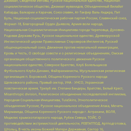
Джамаат, Свидетели Иеговы, Русское национальное единство, Национал-
социалистическое общество, Джамаат мувахидов, Объединенный Вилайат
Кабарды, Балкарии и Карачая, Союз славян, Ат-Такфир Валь-Хиджра, Пит
Буль, Национал-социалистическая рабочая партия России, Славянский союз,
Формат-18, Благородный Орден Дьявола, Армия воли народа,
Национальная Социалистическая Инициатива города Череповца, Духовно-
Родовая Держава Русь, Русское национальное единство, Древнерусской
Инглистической церкви Православных Староверов-Инглингов, Русский
общенациональный союз, Движение против нелегальной иммиграции,
Кровь и Честь, О свободе совести и о религиозных объединениях, Омская
организация общественного политического движения Русское
национальное единство, Северное Братство, Клуб Болельщиков
Футбольного Клуба Динамо, Файзрахманисты, Мусульманская религиозная
организация п. Боровский, Община Коренного Русского народа
Щелковского района, Правый сектор, УНА - УНСО, Украинская
повстанческая армия, Тризуб им. Степана Бандеры, Братство, Белый Крест,
Misanthropic division, Религиозное объединение последователей инглиизма,
Народная Социальная Инициатива, TulaSkins, Этнополитическое
объединение Русские, Русское национальное объединение Атака, Мечеть
Мирмамеда, Община Коренного Русского народа г. Астрахани, ВОЛЯ,
Меджлис крымскотатарского народа, Рубеж Севера, ТОЙС, О
противодействии экстремистской деятельности, РЕВТАТПОД, Артподготовка,
Штольц, В честь иконы Божией Матери Державная, Сектор 16,