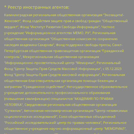
* Реестр иностранных агентов:
Калининградская региональная общественная организация "Экозащита!-Женсовет", Фонд содействия защите прав и свобод граждан "Общественный вердикт", Фонд "Институт Развития Свободы Информации", Частное учреждение "Информационное агентство МЕМО. РУ", Региональная общественная организация "Общественная комиссия по сохранению наследия академика Сахарова", Фонд поддержки свободы прессы, Санкт-Петербургская общественная правозащитная организация "Гражданский контроль", Межрегиональная общественная организация "Информационно-просветительский центр "Мемориал", Региональный Фонд "Центр Защиты Прав Средств Массовой Информации", с 05.12.2023 Фонд "Центр Защиты Прав Средств массовой информации", Региональная общественная благотворительная организация помощи беженцам и мигрантам "Гражданское содействие", Негосударственное образовательное учреждение дополнительного профессионального образования (повышение квалификации) специалистов "АКАДЕМИЯ ПО ПРАВАМ ЧЕЛОВЕКА", Свердловская региональная общественная организация "Сутяжник", Автономная некоммерческая организация "Центр независимых социологических исследований", Союз общественных объединений "Российский исследовательский центр по правам человека", Региональное общественное учреждение научно-информационный центр "МЕМОРИАЛ", Некоммерческая организация "Фонд защиты гласности", Автономная некоммерческая организация "Институт прав человека", Городская общественная организация "Екатеринбургское общество "МЕМОРИАЛ", Городская общественная организация "Рязанское историко-просветительское и правозащитное общество "Мемориал" (Рязанский Мемориал), Челябинский региональный орган общественной самодеятельности – женское общественное объединение "Женщины Евразии", Челябинский региональный орган общественной самодеятельности "Уральская правозащитная группа", Фонд содействия защите здоровья и социальной справедливости имени Андрея Рылькова, Автономная Некоммерческая Организация "Аналитический Центр Юрия Левады", Автономная некоммерческая организация социальной поддержки населения "Проект Апрель", Региональная общественная организация помощи женщинам и детям, находящимся в кризисной ситуации "Информационно-методический центр "Анна", Фонд содействия развитию массовых коммуникаций и правовому просвещению "Так-так-Так", Фонд содействия устойчивому развитию "Серебряная тайга", Свердловский региональный общественный фонд социальных проектов "Новое время", "Idel.Реалии", Кавказ.Реалии, Крым.Реалии, Телеканал Настоящее Время, Татаро-башкирская служба Радио Свобода (Azatliq Radiosi), Радио Свободная Европа/Радио Свобода (PCE/PC), "Сибирь.Реалии", "Фактограф", Благотворительный фонд помощи осужденным и их семьям, Автономная некоммерческая организация "Институт глобализации и социальных движений", Фонд "В защиту прав заключенных", Частное учреждение "Центр поддержки и содействия развитию средств массовой информации", Пензенский региональный общественный благотворительный фонд "Гражданский союз", "Север.Реалии", Некоммерческая организация Фонд "Правовая инициатива", Общество с ограниченной ответственностью "Радио Свободная Европа/Радио Свобода", Чешское информационное агентство "MEDIUM-ORIENT", Красноярская региональная общественная организация "Мы против СПИДа", Камалягин Денис Николаевич, Маркелов Сергей Евгеньевич, Пономарев Лев Александрович, Савицкая Людмила Алексеевна, Автономная некоммерческая организация "Центр по работе с проблемой насилия "НАСИЛИЮ.НЕТ", Межрегиональный профессиональный союз работников здравоохранения "Альянс врачей", Юридическое лицо, зарегистрированное в Латвийской Республике, SIA "Medusa Project" (регистрационный номер 40103797863, дата регистрации 10.06.2014), Некоммерческая организация "Фонд по борьбе с коррупцией", Автономная некоммерческая организация "Институт права и публичной политики", Баданин Роман Сергеевич, Гликин Максим Александрович, Железнова Мария Михайловна, Лукьянова Юлия Сергеевна, Маетная Елизавета Витальевна, Маняхин Петр Борисович, Чуракова Ольга Владимировна, Ярош Юлия Петровна, Юридическое лицо "The Insider SIA", зарегистрированное в Риге, Латвийская Республика (дата регистрации 26.06.2015), являющееся администратором доменного имени интернет-издания "The Insider SIA", https://theins.ru, Постернак Алексей Евгеньевич, Рубин Михаил Аркадьевич, Анин Роман Александрович, Юридическое лицо Istories fonds, зарегистрированное в Латвийской Республике (регистрационный номер 50008295751, дата регистрации 24.02.2020), Великовский Дмитрий Александрович, Долинина Ирина Николаевна, Мароховская Алеся Алексеевна, Шлейнов Роман Юрьевич, Шмагун Олеся Валентиновна, Общество с ограниченной ответственностью "Альтаир 2021", Общество с ограниченной ответственностью "Вега 2021", Общество с ограниченной ответственностью "Главный редактор 2021", Общество с ограниченной ответственностью "Ромашки монолит", Важенков Артем Валерьевич, Ивановская областная общественная организация "Центр гендерных исследований", Гурман Юрий Альбертович, Медиапроект "ОВД-Инфо", Егоров Владимир Владимирович, Жилинский Владимир Александрович, Общество с ограниченной ответственностью "ЗП", Иванова София Юрьевна, Карезина Инна Павловна, Кильтау Екатерина Викторовна, Петров Алексей Викторович, Пискунов Сергей Евгеньевич, Смирнов Сергей Сергеевич, Тихонов Михаил Сергеевич, Общество с ограниченной ответственностью "ЖУРНАЛИСТ-ИНОСТРАННЫЙ АГЕНТ", Арапова Галина Юрьевна, Вольтская Татьяна Анатольевна, Американская компания "Mason G.E.S. Anonymous Foundation" (США), являющаяся владельцем интернет-издания https://mnews.world/, Компания "Stichting Bellingcat", зарегистрированная в Нидерландах (дата регистрации 11.07.2018), Захаров Андрей Вячеславович, Клепиковская Екатерина Дмитриевна, Общество с ограниченной ответственностью "МЕМО", Перл Роман Александрович, Симонов Евгений Алексеевич, Соловьева Елена Анатольевна, Сотников Даниил Владимирович, Сурначева Елизавета Дмитриевна, Автономная некоммерческая организация по защите прав человека и информированию населения "Якутия – Наше Мнение", Общество с ограниченной ответственностью "Москоу диджитал медиа", с 26.01.2023 Общество с ограниченной ответственностью "Чайка Белые сады", Ветошкина Валерия Валерьевна, Заговора Максим Александрович, Межрегиональное общественное движение "Российская ЛГБТ - сеть", Оленичев Максим Владимирович, Павлов Иван Юрьевич, Скворцова Елена Сергеевна, Общество с ограниченной ответственностью "Как бы инагент", Кочетков Игорь Викторович, Общество с ограниченной ответственностью "Честные выборы", Еланчик Олег Александрович, Общество с ограниченной ответственностью "Нобелевский призыв", Гималова Регина Эмилевна, Григорьев Андрей Валерьевич, Григорьева Алина Александровна, Ассоциация по содействию защите прав призывников, альтернативнослужащих и военнослужащих "Правозащитная группа "Гражданин.Армия.Право", Хисамова Регина Фаритовна, Автономная некоммерческая организация по реализации социально-правовых программ "Лилит", Дальневосточное общественное движение "Маяк", Санкт-Петербургская ЛГБТ-инициативная группа "Выход", Инициативная группа ЛГБТ+ "Реверс", Алексеев Андрей Викторович, Бекбулатова Таисия Львовна, Беляев Иван Михайлович, Владыкина Елена Сергеевна, Гельман Марат Александрович, Никульшина Вероника Юрьевна, Толоконникова Надежда Андреевна, Шендерович Виктор Анатольевич, Общество с ограниченной ответственностью "Данное сообщение", Общество с ограниченной ответственностью Издательский дом "Новая глава", Айнбиндер Александра Александровна, Московский комьюнити-центр для ЛГБТ+инициатив, Благотворительный фонд развития филантропии, Deutsche Welle (Германия, Kurt-Schumacher-Strasse 3, 53113 Bonn), Борзунова Мария Михайловна, Воробьев Виктор Викторович, Голубева Анна Львовна, Константинова Алла Михайловна, Малкова Ирина Владимировна, Мурадов Мурад Абдулгалимович, Осетинская Елизавета Николаевна, Понасенков Евгений Николаевич, Ганапольский Матвей Юрьевич, Киселев Евгений Алексеевич, Борухович Ирина Григорьевна, Дремин Иван Тимофеевич, Дубровский Дмитрий Викторович, Красноярская региональная общественная организация поддержки и развития альтернативных образовательных технологий и межкультурных коммуникаций "ИНТЕРРА", Маяковская Екатерина Алексеевна, Фейгин Марк Захарович, Филимонов Андрей Викторович, Дзугкоева Регина Николаевна, Доброхотов Роман Александрович, Дудь Юрий Александрович, Елкин Сергей Владимирович, Кругликов Кирилл Игоревич, Сабунаева Мария Леонидовна, Семенов Алексей Владимирович, Шаинян Карен Багратович, Шульман Екатерина Михайловна, Асафьев Артур Валерьевич, Вахштайн Виктор Семенович, Венедиктов Алексей Алексеевич, Лушникова Екатерина Евгеньевна, Волков Леонид Михайлович, Невзоров Александр Глебович, Пархоменко Сергей Борисович, Сироткин Ярослав Николаевич, Кара-Мурза Владимир Владимирович, Баранова Наталья Владимировна, Гозман Леонид Яковлевич, Кагарлицкий Борис Юльевич, Климарев Михаил Валерьевич, Милов Владимир Станиславович, Автономная некоммерческая организация Краснодарский центр современного искусства "Типография", Моргенштерн Алишер Тагирович, Соболь Любовь Эдуардовна, Общество с ограниченной ответственностью "ЛИЗА НОРМ", Каспаров Гарри Кимович, Ходорковский Михаил Борисович, Общество с ограниченной ответственностью "Апрельские тезисы", Данилович Ирина Брониславовна, Кашин Олег Владимирович, Петров Николай Владимирович, Пивоваров Алексей Владимирович, Соколов Михаил Владимирович, Цветкова Юлия Владимировна, Чичваркин Евгений Александрович, Комитет против пыток/Команда против пыток, Общество с ограниченной ответственностью "Первый научный", Общество с ограниченной ответственностью "Вертолет и ко", Белоцерковская Вероника Борисовна, Кац Максим Евгеньевич, Лазарева Татьяна Юрьевна, Шаведдинов Руслан Табризович, Яшин Илья Валерьевич, Общество с ограниченной ответственностью "Иноагент ААВ", Алешковский Дмитрий Петрович, Альбац Евгения Марковна, Быков Дмитрий Львович, Галямина Юлия Евгеньевна, Лойко Сергей Леонидович, Мартынов Кирилл Константинович, Медведев Сергей Александрович, Крашенинников Федор Геннадиевич, Гордеева Катерина Вл