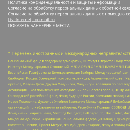
Политика конфиденциальности и защиты информации
Согласие на обработку персональных данных обратной свя
Согласие на обработку персональных данных с помощью се
LiveInternet, top.mail.ru
ПОКАЗАТЬ БАННЕРНЫЕ МЕСТА
* Перечень иностранных и международных неправительств
Национальный фонд в поддержку демократии, Институт Открытое Общество
Институт Международных Отношений, MEDIA DEVELOPMENT INVESTMENT FUND,
Европейская Платформа за Демократические Выборы, Международный цент
Свободная Россия, Всемирный конгресс украинцев, Атлантический совет, Ч
органов, Фалунь Дафа, Друзья Фалуньгун, Фалуньгун, Коалиция по рассле
Ассоциация школ политических исследований при Совете Европы, Центр ли
Оксфордский российский фонд, Фонд Будущее России, Компания свободы ин
Новое Поколение, Духовное Учебное Заведение Международный Библейский
организаций по наблюдению за выборами, Республика Польша, СВОБОДНЫЙ
Фонд имени Генриха Бёлля, Stichting Bellingcat, Bellingcat Ltd, The Inside
Макдональда-Лорье, Украинская национальная федерация Канады, Декабрис
комитет в Швеции, Проект Медуза, Фонд Андрея Сахарова, Форум свободной 