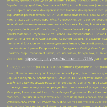
Solidarus, КрымSOS, Свободный университет, Институт государственного у
борьбы с коррупцией Инк, Завет церквей TCCN, Агора, Всемирный фонд при
имени Бориса Звозскова, Дом прав человека Тбилиси, Дом прав человека Ер
журналистов расследователей, АЛЛАТРА, За свободную Россию, Свободная Б
Комитет-2024, Центрально-Европейский университет, Центр восточноевроп
европейской политики, Академическая сеть Восточная Европа, Российский к
поддержки, Свободная Россия Берлин, Свободная Россия Северный Рейн-Вест
Крымскотатарский Ресурсный Центр, Глобальный союз IndustriALL, Russian E
Европы, Фонд имени Фридриха Эберта, XZ gGmbH, Мобильная академия поддержк
International Education, Антивоенное движение Антальи, Открытый диало
отношений им Нормана Патерсона, Центр Гражданских Свобод, Фонд Бориса
Прометей, Stop Occupation of Karelia, Вернись живым, Фридом Хаус, СОТА 
Источник:
https://minjust.gov.ru/ru/documents/7756/
данные
* Сведения реестра НКО, выполняющих функции иностранн
Лилит, Правозащитная группа Гражданин.Армия.Право, Нижегородский цент
борьбы с коррупцией, Альянс врачей, НАСИЛИЮ.НЕТ, Мы против СПИДа, СВЕ
содействия развитию средств массовой информации, Горячая Линия, В защ
охраны здоровья и защиты прав граждан, Благотворительный фонд помощи ос
Мемориал, Аналитический Центр Юрия Левады, Издательство Парк Гагарина
гласности, Российский исследовательский центр по правам человека, Даль
Сутяжник, АКАДЕМИЯ ПО ПРАВАМ ЧЕЛОВЕКА, Центр развития некоммерческих
Защиты Прав Средств Массовой Информации, Институт развития прессы - Си