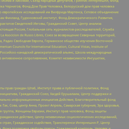
в Тисима и Хабомаи, Съезд народных депутатов, Гринпис Интернешнл, Фонд
ека Чернигов, Фонд Дом Прав Человека, Белорусский дом прав человека
нтр европейских исследований им Вилфрида Мартенса, Сетевое объединение
Чам Финланд, Гудзоновский институт, Фонд Демократического Развития,
актатов Свидетелей Иеговы, Гражданский Совет, Центр анализа
астоящая Россия, Глобальная сеть журналистов-расследователей, Служба
a Asocicion de Rusos Libres, Союз за возвращение Северных территорий,
еста, Радио Свободная Европа, Германское общество изучения Восточной
ouncils for International Education, Cultural Vistas, Institute of
, Российско-канадский демократический альянс, Школа международных
е антивоенное сопротивление, Комитет независимости Ингушетии,
ты прав граждан Штаб, Институт права и публичной политики, Фонд
инициатива, Гражданский Союз, Хасдей Ерушалаим, Центр поддержки и
социально-информационных инициатив Действие, Благотворительный фонд
Так, Сова, центр Анна, Проект Апрель, Самарская губерния, Эра здоровья,
я группа, Женщины Евразии, Институт прав человека, Фонд защиты
Гражданское действие, Центр независимых социологических исследований,
стран, Гражданское содействие, Трансперенси Интернешнл-Р, Центр
н, Фонд поддержки свободы прессы, Гражданский контроль, Человек и