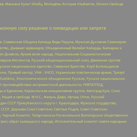
оев, Маньяки Культ Убийц, Молодёжь Которая Улыбается, Легион Свобода
аконную силу решение о ликвидации или запрете
ья, Славянская Община Капища Веды Перуна, Мужская Духовная Семинария
щество, Джамаат мувахидов, Объединенный Вилайат Кабарды, Балкарии и
ден Дьявола, Армия воли народа, Национальная Социалистическая
роверов-Инглингов, Русский общенациональный союз, Движение против
усское национальное единство, Северное Братство, Клуб Болельщиков
а, Правый сектор, УНА - УНСО, Украинская повстанческая армия, Тризуб
 TulaSkins, Этнополитическое объединение Русские, Русское национальное
О противодействии экстремистской деятельности, РЕВТАТПОД,
ы и Единения, Каракольская инициативная группа, Автоград Крю, Союз
 Нация и свобода, W.H.С., Фалунь Дафа, Иртыш Ultras, Русский
ан СССР Прикубанского округа г. Краснодара, Мужское государство,
СССР, Держава Союз Советских Светлых Родов, Совет Советских
в, Черный Комитет, Татарстанское Региональное Всетатарское общественное
гресс ойрат-калмыцкого народа, Исполнительный комитет совета народных