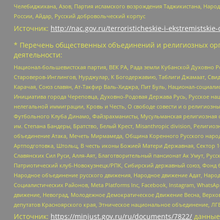
Челебиджихана, Азов, Партия исламского возрождения Таджикистана, Народ
России, Айдар, Русский добровольческий корпус
Источник:
http://nac.gov.ru/terroristicheskie-i-ekstremistskie-
* Перечень общественных объединений и религиозных орг
деятельности:
Национал-большевистская партия, ВЕК РА, Рада земли Кубанской Духовно
Староверов-Инглингов, Нурджулар, К Богодержавию, Таблиги Джамаат, Сви
Карачая, Союз славян, Ат-Такфир Валь-Хиджра, Пит Буль, Национал-социал
Инициатива города Череповца, Духовно-Родовая Держава Русь, Русское н
нелегальной иммиграции, Кровь и Честь, О свободе совести и о религиоз
Футбольного Клуба Динамо, Файзрахманисты, Мусульманская религиозная о
им. Степана Бандеры, Братство, Белый Крест, Misanthropic division, Рели
объединение Атака, Мечеть Мирмамеда, Община Коренного Русского народа
Артподготовка, Штольц, В честь иконы Божией Матери Державная, Сектор 1
Славянских Сил Руси, Алля-Аят, Благотворительный пансионат Ак Умут, Русск
Патриотический клуб-Новокузнецк/РПК, Сибирский державный союз, Фонд б
Народное объединение русского движения, Народное движение Адат, Народ
Социалистических Районов, Meta Platforms Inc, Facebook, Instagram, Wha
движение, Невоград, Молодежное Демократическое Движение Весна, Верхов
депутатов Красноярского края, Этническое национальное объединение, ЛГ
Источник:
https://minjust.gov.ru/ru/documents/7822/
данные