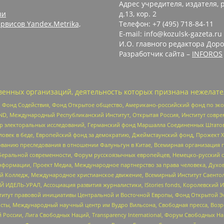
Адрес учредителя, издателя, р
зи
д.13, кор. 2
рвисов Yandex.Metrika,
Телефон: +7 (495) 718-84-11
E-mail: info@kozulsk-gazeta.ru
И.О. главного редактора Доро
Разработчик сайта –
INFOROS
енных организаций, деятельность которых признана нежелате
 Фонд Содействия, Фонд Открытое общество, Американо-российский фонд по э
 Международный Республиканский Институт, Открытая Россия, Институт совре
р электоральных исследований, Германский фонд Маршалла Соединенных Штатов
еловек в беде, Европейский фонд за демократию, Джеймстаунский фонд, Прожект
дованию преследования в отношении Фалуньгун в Китае, Всемирная организация 
беральной современности, Форум русскоязычных европейцев, Немецко-русский о
формации, Проект Медиа, Международное партнерство за права человека, Духов
 Колледж, Международное христианское движение, Всемирный Институт Саентол
 ИДЕЛЬ-УРАЛ, Ассоциация развития журналистики, IStories fonds, Королевск
r, Институт правовой инициативы Центральной и Восточной Европы, Фонд Открытой Э
ты, Международный научный центр им Вудро Вильсона, Свободная пресса, Возро
России, Лига Свободных Наций, Transparеncy International, Форум Свободных Н