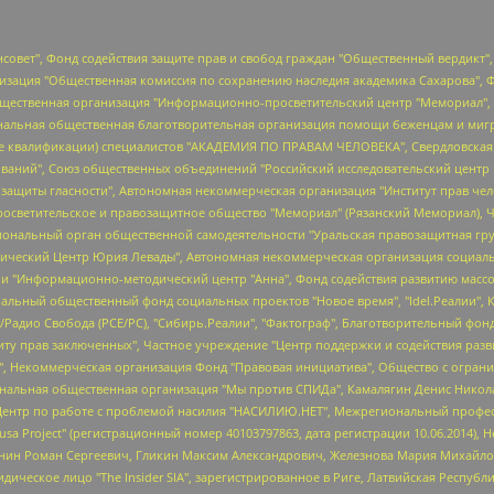
мная некоммерческая организация "Центр по работе с проблемой насилия "НАСИЛИЮ.НЕТ", Межрегиональный профессиональный союз работников здравоохранения "Альянс врачей", Юридическое лицо, зарегистрированное в Латвийской Республике, SIA "Medusa Project" (регистрационный номер 40103797863, дата регистрации 10.06.2014), Некоммерческая организация "Фонд по борьбе с коррупцией", Автономная некоммерческая организация "Институт права и публичной политики", Баданин Роман Сергеевич, Гликин Максим Александрович, Железнова Мария Михайловна, Лукьянова Юлия Сергеевна, Маетная Елизавета Витальевна, Маняхин Петр Борисович, Чуракова Ольга Владимировна, Ярош Юлия Петровна, Юридическое лицо "The Insider SIA", зарегистрированное в Риге, Латвийская Республика (дата регистрации 26.06.2015), являющееся администратором доменного имени интернет-издания "The Insider SIA", https://theins.ru, Постернак Алексей Евгеньевич, Рубин Михаил Аркадьевич, Анин Роман Александрович, Юридическое лицо Istories fonds, зарегистрированное в Латвийской Республике (регистрационный номер 50008295751, дата регистрации 24.02.2020), Великовский Дмитрий Александрович, Долинина Ирина Николаевна, Мароховская Алеся Алексеевна, Шлейнов Роман Юрьевич, Шмагун Олеся Валентиновна, Общество с ограниченной ответственностью "Альтаир 2021", Общество с ограниченной ответственностью "Вега 2021", Общество с ограниченной ответственностью "Главный редактор 2021", Общество с ограниченной ответственностью "Ромашки монолит", Важенков Артем Валерьевич, Ивановская областная общественная организация "Центр гендерных исследований", Гурман Юрий Альбертович, Медиапроект "ОВД-Инфо", Егоров Владимир Владимирович, Жилинский Владимир Александрович, Общество с ограниченной ответственностью "ЗП", Иванова София Юрьевна, Карезина Инна Павловна, Кильтау Екатерина Викторовна, Петров Алексей Викторович, Пискунов Сергей Евгеньевич, Смирнов Сергей Сергеевич, Тихонов Михаил Сергеевич, Общество с ограниченной ответственностью "ЖУРНАЛИСТ-ИНОСТРАННЫЙ АГЕНТ", Арапова Галина Юрьевна, Вольтская Татьяна Анатольевна, Американская компания "Mason G.E.S. Anonymous Foundation" (США), являющаяся владельцем интернет-издания https://mnews.world/, Компания "Stichting Bellingcat", зарегистрированная в Нидерландах (дата регистрации 11.07.2018), Захаров Андрей Вячеславович, Клепиковская Екатерина Дмитриевна, Общество с ограниченной ответственностью "МЕМО", Перл Роман Александрович, Симонов Евгений Алексеевич, Соловьева Елена Анатольевна, Сотников Даниил Владимирович, Сурначева Елизавета Дмитриевна, Автономная некоммерческая организация по защите прав человека и информированию населения "Якутия – Наше Мнение", Общество с ограниченной ответственностью "Москоу диджитал медиа", с 26.01.2023 Общество с ограниченной ответственностью "Чайка Белые сады", Ветошкина Валерия Валерьевна, Заговора Максим Александрович, Межрегиональное общественное движение "Российская ЛГБТ - сеть", Оленичев Максим Владимирович, Павлов Иван Юрьевич, Скворцова Елена Сергеевна, Общество с ограниченной ответственностью "Как бы инагент", Кочетков Игорь Викторович, Общество с ограниченной ответственностью "Честные выборы", Еланчик Олег Александрович, Общество с ограниченной ответственностью "Нобелевский призыв", Гималова Регина Эмилевна, Григорьев Андрей Валерьевич, Григорьева Алина Александровна, Ассоциация по содействию защите прав призывников, альтернативнослужащих и военнослужащих "Правозащитная группа "Гражданин.Армия.Право", Хисамова Регина Фаритовна, Автономная некоммерческая организация по реализации социально-правовых программ "Лилит", Дальн