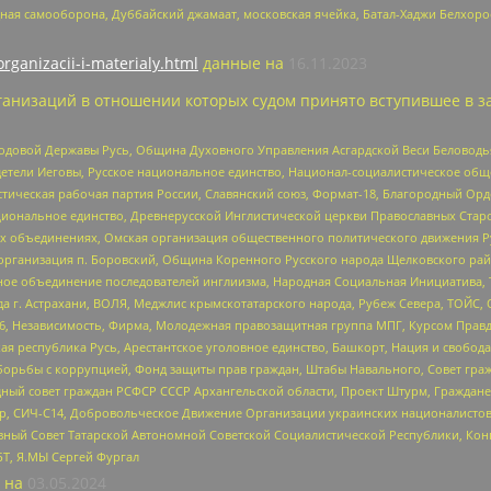
ная самооборона, Дуббайский джамаат, московская ячейка, Батал-Хаджи Белхор
organizacii-i-materialy.html
данные на
16.11.2023
анизаций в отношении которых судом принято вступившее в з
 Родовой Державы Русь, Община Духовного Управления Асгардской Веси Беловод
детели Иеговы, Русское национальное единство, Национал-социалистическое об
истическая рабочая партия России, Славянский союз, Формат-18, Благородный Ор
ациональное единство, Древнерусской Инглистической церкви Православных Ста
ных объединениях, Омская организация общественного политического движения Р
рганизация п. Боровский, Община Коренного Русского народа Щелковского район
гиозное объединение последователей инглиизма, Народная Социальная Инициатива,
 г. Астрахани, ВОЛЯ, Меджлис крымскотатарского народа, Рубеж Севера, ТОЙС, 
6, Независимость, Фирма, Молодежная правозащитная группа МПГ, Курсом Правд
ая республика Русь, Арестантское уголовное единство, Башкорт, Нация и свобода,
орьбы с коррупцией, Фонд защиты прав граждан, Штабы Навального, Совет гражд
ный совет граждан РСФСР СССР Архангельской области, Проект Штурм, Граждане 
tsApp, СИЧ-С14, Добровольческое Движение Организации украинских националисто
ный Совет Татарской Автономной Советской Социалистической Республики, Кон
БТ, Я.МЫ Сергей Фургал
 на
03.05.2024