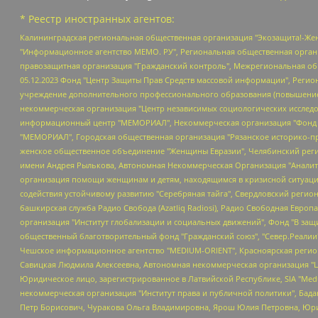
* Реестр иностранных агентов:
Калининградская региональная общественная организация "Экозащита!-Женсовет", Фонд содействия защите прав и свобод граждан "Общественный вердикт", Фонд "Институт Развития Свободы Информации", Частное учреждение "Информационное агентство МЕМО. РУ", Региональная общественная организация "Общественная комиссия по сохранению наследия академика Сахарова", Фонд поддержки свободы прессы, Санкт-Петербургская общественная правозащитная организация "Гражданский контроль", Межрегиональная общественная организация "Информационно-просветительский центр "Мемориал", Региональный Фонд "Центр Защиты Прав Средств Массовой Информации", с 05.12.2023 Фонд "Центр Защиты Прав Средств массовой информации", Региональная общественная благотворительная организация помощи беженцам и мигрантам "Гражданское содействие", Негосударственное образовательное учреждение дополнительного профессионального образования (повышение квалификации) специалистов "АКАДЕМИЯ ПО ПРАВАМ ЧЕЛОВЕКА", Свердловская региональная общественная организация "Сутяжник", Автономная некоммерческая организация "Центр независимых социологических исследований", Союз общественных объединений "Российский исследовательский центр по правам человека", Региональное общественное учреждение научно-информационный центр "МЕМОРИАЛ", Некоммерческая организация "Фонд защиты гласности", Автономная некоммерческая организация "Институт прав человека", Городская общественная организация "Екатеринбургское общество "МЕМОРИАЛ", Городская общественная организация "Рязанское историко-просветительское и правозащитное общество "Мемориал" (Рязанский Мемориал), Челябинский региональный орган общественной самодеятельности – женское общественное объединение "Женщины Евразии", Челябинский региональный орган общественной самодеятельности "Уральская правозащитная группа", Фонд содействия защите здоровья и социальной справедливости имени Андрея Рылькова, Автономная Некоммерческая Организация "Аналитический Центр Юрия Левады", Автономная некоммерческая организация социальной поддержки населения "Проект Апрель", Региональная общественная организация помощи женщинам и детям, находящимся в кризисной ситуации "Информационно-методический центр "Анна", Фонд содействия развитию массовых коммуникаций и правовому просвещению "Так-так-Так", Фонд содействия устойчивому развитию "Серебряная тайга", Свердловский региональный общественный фонд социальных проектов "Новое время", "Idel.Реалии", Кавказ.Реалии, Крым.Реалии, Телеканал Настоящее Время, Татаро-башкирская служба Радио Свобода (Azatliq Radiosi), Радио Свободная Европа/Радио Свобода (PCE/PC), "Сибирь.Реалии", "Фактограф", Благотворительный фонд помощи осужденным и их семьям, Автономная некоммерческая организация "Институт глобализации и социальных движений", Фонд "В защиту прав заключенных", Частное учреждение "Центр поддержки и содействия развитию средств массовой информации", Пензенский региональный общественный благотворительный фонд "Гражданский союз", "Север.Реалии", Некоммерческая организация Фонд "Правовая инициатива", Общество с ограниченной ответственностью "Радио Свободная Европа/Радио Свобода", Чешское информационное агентство "MEDIUM-ORIENT", Красноярская региональная общественная организация "Мы против СПИДа", Камалягин Денис Николаевич, Маркелов Сергей Евгеньевич, Пономарев Лев Александрович, Савицкая Людмила Алексеевна, Автоно