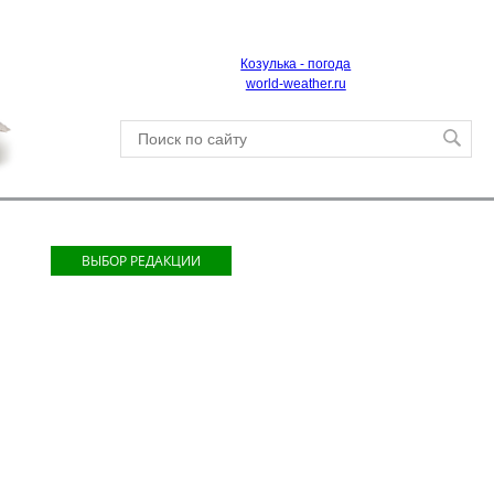
Козулька - погода
world-weather.ru
ВЫБОР РЕДАКЦИИ