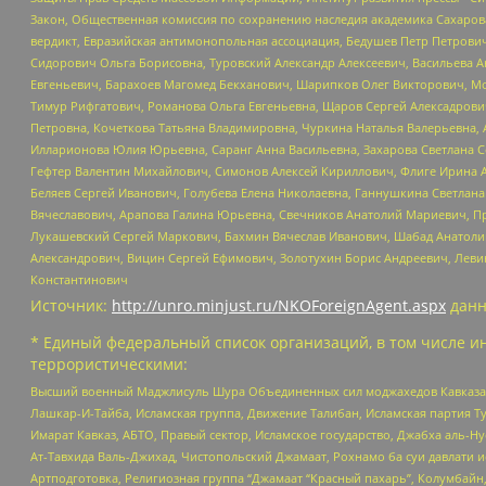
Закон, Общественная комиссия по сохранению наследия академика Сахаров
вердикт, Евразийская антимонопольная ассоциация, Бедушев Петр Петрови
Сидорович Ольга Борисовна, Туровский Александр Алексеевич, Васильева А
Евгеньевич, Барахоев Магомед Бекханович, Шарипков Олег Викторович, М
Тимур Рифгатович, Романова Ольга Евгеньевна, Щаров Сергей Алексадрови
Петровна, Кочеткова Татьяна Владимировна, Чуркина Наталья Валерьевна, 
Илларионова Юлия Юрьевна, Саранг Анна Васильевна, Захарова Светлана 
Гефтер Валентин Михайлович, Симонов Алексей Кириллович, Флиге Ирина 
Беляев Сергей Иванович, Голубева Елена Николаевна, Ганнушкина Светлана
Вячеславович, Арапова Галина Юрьевна, Свечников Анатолий Мариевич, П
Лукашевский Сергей Маркович, Бахмин Вячеслав Иванович, Шабад Анатоли
Александрович, Вицин Сергей Ефимович, Золотухин Борис Андреевич, Леви
Константинович
Источник:
http://unro.minjust.ru/NKOForeignAgent.aspx
данн
* Единый федеральный список организаций, в том числе и
террористическими:
Высший военный Маджлисуль Шура Объединенных сил моджахедов Кавказа, Ко
Лашкар-И-Тайба, Исламская группа, Движение Талибан, Исламская партия Т
Имарат Кавказ, АБТО, Правый сектор, Исламское государство, Джабха аль-
Ат-Тавхида Валь-Джихад, Чистопольский Джамаат, Рохнамо ба суи давлати и
Артподготовка, Религиозная группа “Джамаат “Красный пахарь”, Колумбайн