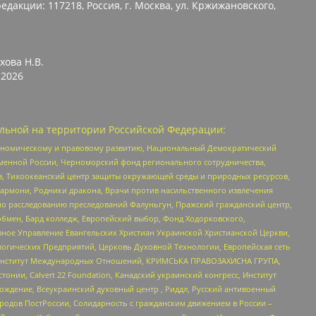
едакции: 117218, Россия, г. Москва, ул. Кржижановского,
хова Н.В.
2026
льной на территории Российской Федерации:
кономическому и правовому развитию, Национальный Демократический
менной России, Черноморский фонд регионального сотрудничества,
, Тихоокеанский центр защиты окружающей среды и природных ресурсов,
 Хармони, Родники дракона, Врачи против насильственного извлечения
по расследованию преследований Фалуньгун, Пражский гражданский центр,
бмен, Бард колледж, Европейский выбор, Фонд Ходорковского,
ное Управление Евангельских Христиан Украинской Христианской Церкви,
огических Предприятий, Церковь Духовной Технологии, Европейская сеть
ий Институт Международных Отношений, КРИМСЬКА ПРАВОЗАХИСНА ГРУПА,
стонии, Calvert 22 Foundation, Канадский украинский конгресс, Институт
ждение, Всеукраинский духовный центр , Риддл, Русский антивоенный
ародов ПостРоссии, Солидарность с гражданским движением в России –