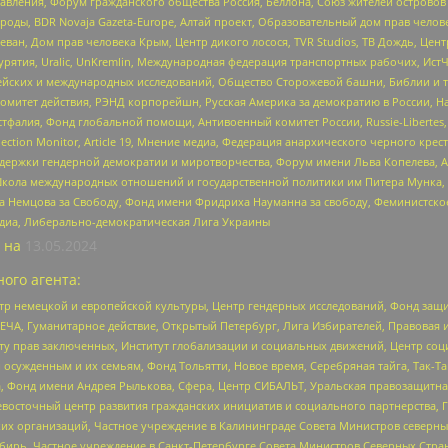
правления, Форум гражданского общества Россия, Беллона, Союз жителей острово
роды, BDR Novaja Gazeta-Europe, Алтай проект, Образовательный дом прав челов
еван, Дом прав человека Крым, Центр дикого лосося, TVR Studios, ТВ Дождь, Це
урятия, Uralic, UnKremlin, Международная федерация транспортных рабочих, Ист
ейских и международных исследований, Общество Сторожевой башни, Библии и тр
омитет действия, РЭНД корпорейшн, Русская Америка за демократию в России, Н
фалия, Фонд глобальной помощи, Антивоенный комитет России, Russie-Libertes, L
lection Monitor, Article 19, Мнение медиа, Федерация анархического черного кр
и гендерной демократии и миротворчества, Форум имени Льва Копелева, American C
г, Школа международных отношений и государственной политики им Питера Мунка
 Немцова за Свободу, Фонд имени Фридриха Науманна за свободу, Феминистско
медиа, Либерально-демократическая Лига Украины
 на
13.05.2024
ого агента:
р немецкой и европейской культуры, Центр гендерных исследований, Фонд защи
ЧА, Гуманитарное действие, Открытый Петербург, Лига Избирателей, Правовая 
иту прав заключенных, Институт глобализации и социальных движений, Центр 
ужденным и их семьям, Фонд Тольятти, Новое время, Серебряная тайга, Так-Так-
, Фонд имени Андрея Рылькова, Сфера, Центр СИБАЛЬТ, Уральская правозащитна
невосточный центр развития гражданских инициатив и социального партнерства, 
 организаций, Частное учреждение в Калининграде Совета Министров северных 
бирь, Частное учреждение в Санкт-Петербурге Совета Министров Северных Стра