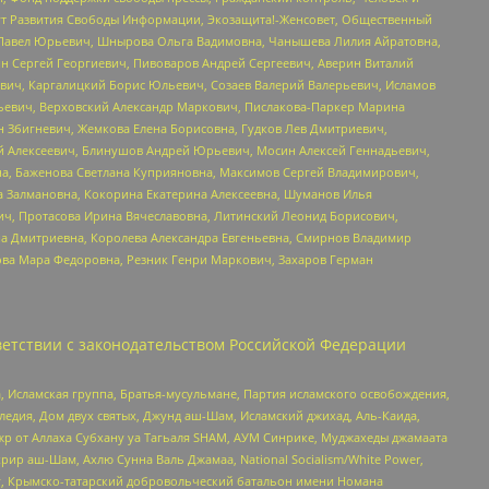
тут Развития Свободы Информации, Экозащита!-Женсовет, Общественный
й Павел Юрьевич, Шнырова Ольга Вадимовна, Чанышева Лилия Айратовна,
ин Сергей Георгиевич, Пивоваров Андрей Сергеевич, Аверин Виталий
вич, Каргалицкий Борис Юльевич, Созаев Валерий Валерьевич, Исламов
льевич, Верховский Александр Маркович, Пислакова-Паркер Марина
н Збигневич, Жемкова Елена Борисовна, Гудков Лев Дмитриевич,
й Алексеевич, Блинушов Андрей Юрьевич, Мосин Алексей Геннадьевич,
а, Баженова Светлана Куприяновна, Максимов Сергей Владимирович,
а Залмановна, Кокорина Екатерина Алексеевна, Шуманов Илья
ч, Протасова Ирина Вячеславовна, Литинский Леонид Борисович,
а Дмитриевна, Королева Александра Евгеньевна, Смирнов Владимир
ова Мара Федоровна, Резник Генри Маркович, Захаров Герман
етствии с законодательством Российской Федерации
 Исламская группа, Братья-мусульмане, Партия исламского освобождения,
едия, Дом двух святых, Джунд аш-Шам, Исламский джихад, Аль-Каида,
жр от Аллаха Субхану уа Тагьаля SHAM, АУМ Синрике, Муджахеды джамаата
рир аш-Шам, Ахлю Сунна Валь Джамаа, National Socialism/White Power,
рг, Крымско-татарский добровольческий батальон имени Номана