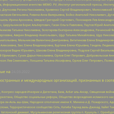
а, Информационное агентство МЕМО. РУ, Институт региональной прессы, Инсти
ч, Дзугкоева Регина Николаевна, Кривенко Сергей Владимирович, Милославски
настасия Евгеньевна, Ривина Анна Валерьевна, Бойко Анатолий Николаевич, Дуг
ошель Ирина Ароновна, Шведов Григорий Сергеевич, Пономарев Лев Александро
ч, Цирульников Борис Альбертович, Гасан Ольга Павловна, Паутов Юрий Анато
Акимова Татьяна Николаевна, Золотарева Екатерина Александровна, Рачинский Я
Сергеевна, Аверин Владимир Анатольевич, Щур Татьяна Михайловна, Щур Никола
Анатольевна, Мельникова Валентина Дмитриевна, Вититинова Елена Владимировн
 Алексеевна, Закс Елена Владимировна, Буртина Елена Юрьевна, Гендель Людмил
рохоров Вадим Юрьевич, Шахова Елена Владимировна, Подузов Сергей Васильеви
й Ефимович, Сухих Дарья Николаевна, Орлов Олег Петрович, Добровольская Анн
нсон Лев Семенович, Локшина Татьяна Иосифовна, Орлов Олег Петрович, Поляк
ые на
24.03.2022
ностранных и международных организаций, признанных в соотв
нгресс народов Ичкерии и Дагестана, База, Асбат аль-Ансар, Священная война,
уркестана, Общество социальных реформ, Общество возрождения исламского насл
Нусра ли-Ахль аш-Шам, Народное ополчение имени К. Минина и Д. Пожарского, Ад
сломи, Террористическое сообщество Сеть, Катиба Таухид валь-Джихад, Хайят Тах
, Хатлонский джамаат, Мусульманская религиозная группа п. Кушкуль г. Оренбу