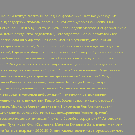
евосточное общественное движение "Маяк", Санкт-Петербургская ЛГБТ-инициативная группа "Выход", Инициативная группа ЛГБТ+ "Реверс", Алексеев Андрей Викторович, Бекбулатова Таисия Львовна, Беляев Иван Михайлович, Владыкина Елена Сергеевна, Гельман Марат Александрович, Никульшина Вероника Юрьевна, Толоконникова Надежда Андреевна, Шендерович Виктор Анатольевич, Общество с ограниченной ответственностью "Данное сообщение", Общество с ограниченной ответственностью Издательский дом "Новая глава", Айнбиндер Александра Александровна, Московский комьюнити-центр для ЛГБТ+инициатив, Благотворительный фонд развития филантропии, Deutsche Welle (Германия, Kurt-Schumacher-Strasse 3, 53113 Bonn), Борзунова Мария Михайловна, Воробьев Виктор Викторович, Голубева Анна Львовна, Константинова Алла Михайловна, Малкова Ирина Владимировна, Мурадов Мурад Абдулгалимович, Осетинская Елизавета Николаевна, Понасенков Евгений Николаевич, Ганапольский Матвей Юрьевич, Киселев Евгений Алексеевич, Борухович Ирина Григорьевна, Дремин Иван Тимофеевич, Дубровский Дмитрий Викторович, Красноярская региональная общественная организация поддержки и развития альтернативных образовательных технологий и межкультурных коммуникаций "ИНТЕРРА", Маяковская Екатерина Алексеевна, Фейгин Марк Захарович, Филимонов Андрей Викторович, Дзугкоева Регина Николаевна, Доброхотов Роман Александрович, Дудь Юрий Александрович, Елкин Сергей Владимирович, Кругликов Кирилл Игоревич, Сабунаева Мария Леонидовна, Семенов Алексей Владимирович, Шаинян Карен Багратович, Шульман Екатерина Михайловна, Асафьев Артур Валерьевич, Вахштайн Виктор Семенович, Венедиктов Алексей Алексеевич, Лушникова Екатерина Евгеньевна, Волков Леонид Михайлович, Невзоров Александр Глебович, Пархоменко Сергей Борисович, Сироткин Ярослав Николаевич, Кара-Мурза Владимир Владимирович, Баранова Наталья Владимировна, Гозман Леонид Яковлевич, Кагарлицкий Борис Юльевич, Климарев Михаил Валерьевич, Милов Владимир Станиславович, Автономная некоммерческая организация Краснодарский центр современного искусства "Типография", Моргенштерн Алишер Тагирович, Соболь Любовь Эдуардовна, Общество с ограниченной ответственностью "ЛИЗА НОРМ", Каспаров Гарри Кимович, Ходорковский Михаил Борисович, Общество с ограниченной ответственностью "Апрельские тезисы", Данилович Ирина Брониславовна, Кашин Олег Владимирович, Петров Николай Владимирович, Пивоваров Алексей Владимирович, Соколов Михаил Владимирович, Цветкова Юлия Владимировна, Чичваркин Евгений Александрович, Комитет против пыток/Команда против пыток, Общество с ограниченной ответственностью "Первый научный", Общество с ограниченной ответственностью "Вертолет и ко", Белоцерковская Вероника Борисовна, Кац Максим Евгеньевич, Лазарева Татьяна Юрьевна, Шаведдинов Руслан Табризович, Яшин Илья Валерьевич, Общество с ограниченной ответственностью "Иноагент ААВ", Алешковский Дмитрий Петрович, Альбац Евгения Марковна, Быков Дмитрий Львович, Галямина Юлия Евгеньевна, Лойко Сергей Леонидович, Мартынов Кирилл Константинович, Медведев Сергей Александрович, Крашенинников Федор Геннадиевич, Гордеева Катерина Вл