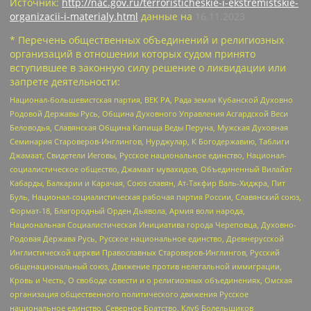
Источник:
http://nac.gov.ru/terroristicheskie-i-ekstremistskie-
organizacii-i-materialy.html
данные на
16.11.2023
* Перечень общественных объединений и религиозных
организаций в отношении которых судом принято
вступившее в законную силу решение о ликвидации или
запрете деятельности:
Национал-большевистская партия, ВЕК РА, Рада земли Кубанской Духовно
Родовой Державы Русь, Община Духовного Управления Асгардской Веси
Беловодья, Славянская Община Капища Веды Перуна, Мужская Духовная
Семинария Староверов-Инглингов, Нурджулар, К Богодержавию, Таблиги
Джамаат, Свидетели Иеговы, Русское национальное единство, Национал-
социалистическое общество, Джамаат мувахидов, Объединенный Вилайат
Кабарды, Балкарии и Карачая, Союз славян, Ат-Такфир Валь-Хиджра, Пит
Буль, Национал-социалистическая рабочая партия России, Славянский союз,
Формат-18, Благородный Орден Дьявола, Армия воли народа,
Национальная Социалистическая Инициатива города Череповца, Духовно-
Родовая Держава Русь, Русское национальное единство, Древнерусской
Инглистической церкви Православных Староверов-Инглингов, Русский
общенациональный союз, Движение против нелегальной иммиграции,
Кровь и Честь, О свободе совести и о религиозных объединениях, Омская
организация общественного политического движения Русское
национальное единство, Северное Братство, Клуб Болельщиков