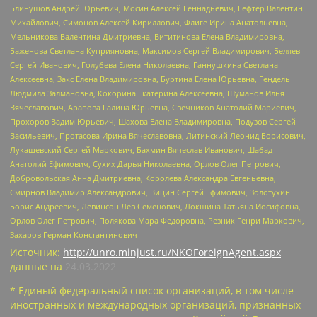
Блинушов Андрей Юрьевич, Мосин Алексей Геннадьевич, Гефтер Валентин
Михайлович, Симонов Алексей Кириллович, Флиге Ирина Анатольевна,
Мельникова Валентина Дмитриевна, Вититинова Елена Владимировна,
Баженова Светлана Куприяновна, Максимов Сергей Владимирович, Беляев
Сергей Иванович, Голубева Елена Николаевна, Ганнушкина Светлана
Алексеевна, Закс Елена Владимировна, Буртина Елена Юрьевна, Гендель
Людмила Залмановна, Кокорина Екатерина Алексеевна, Шуманов Илья
Вячеславович, Арапова Галина Юрьевна, Свечников Анатолий Мариевич,
Прохоров Вадим Юрьевич, Шахова Елена Владимировна, Подузов Сергей
Васильевич, Протасова Ирина Вячеславовна, Литинский Леонид Борисович,
Лукашевский Сергей Маркович, Бахмин Вячеслав Иванович, Шабад
Анатолий Ефимович, Сухих Дарья Николаевна, Орлов Олег Петрович,
Добровольская Анна Дмитриевна, Королева Александра Евгеньевна,
Смирнов Владимир Александрович, Вицин Сергей Ефимович, Золотухин
Борис Андреевич, Левинсон Лев Семенович, Локшина Татьяна Иосифовна,
Орлов Олег Петрович, Полякова Мара Федоровна, Резник Генри Маркович,
Захаров Герман Константинович
Источник:
http://unro.minjust.ru/NKOForeignAgent.aspx
данные на
24.03.2022
* Единый федеральный список организаций, в том числе
иностранных и международных организаций, признанных