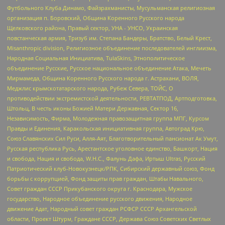
Футбольного Клуба Динамо, Файзрахманисты, Мусульманская религиозная
организация п. Боровский, Община Коренного Русского народа
Щелковского района, Правый сектор, УНА - УНСО, Украинская
повстанческая армия, Тризуб им. Степана Бандеры, Братство, Белый Крест,
Misanthropic division, Религиозное объединение последователей инглиизма,
Народная Социальная Инициатива, TulaSkins, Этнополитическое
объединение Русские, Русское национальное объединение Атака, Мечеть
Мирмамеда, Община Коренного Русского народа г. Астрахани, ВОЛЯ,
Меджлис крымскотатарского народа, Рубеж Севера, ТОЙС, О
противодействии экстремистской деятельности, РЕВТАТПОД, Артподготовка,
Штольц, В честь иконы Божией Матери Державная, Сектор 16,
Независимость, Фирма, Молодежная правозащитная группа МПГ, Курсом
Правды и Единения, Каракольская инициативная группа, Автоград Крю,
Союз Славянских Сил Руси, Алля-Аят, Благотворительный пансионат Ак Умут,
Русская республика Русь, Арестантское уголовное единство, Башкорт, Нация
и свобода, Нация и свобода, W.H.С., Фалунь Дафа, Иртыш Ultras, Русский
Патриотический клуб-Новокузнецк/РПК, Сибирский державный союз, Фонд
борьбы с коррупцией, Фонд защиты прав граждан, Штабы Навального,
Совет граждан СССР Прикубанского округа г. Краснодара, Мужское
государство, Народное объединение русского движения, Народное
движение Адат, Народный совет граждан РСФСР СССР Архангельской
области, Проект Штурм, Граждане СССР, Держава Союз Советских Светлых