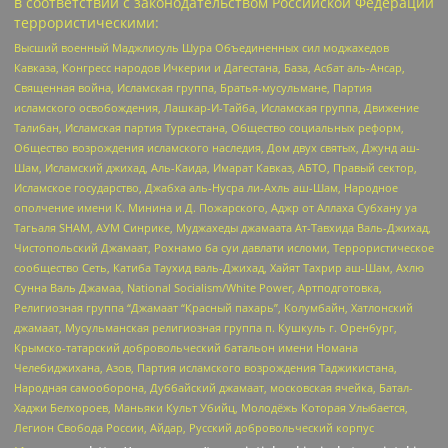
в соответствии с законодательством Российской Федерации
террористическими:
Высший военный Маджлисуль Шура Объединенных сил моджахедов
Кавказа, Конгресс народов Ичкерии и Дагестана, База, Асбат аль-Ансар,
Священная война, Исламская группа, Братья-мусульмане, Партия
исламского освобождения, Лашкар-И-Тайба, Исламская группа, Движение
Талибан, Исламская партия Туркестана, Общество социальных реформ,
Общество возрождения исламского наследия, Дом двух святых, Джунд аш-
Шам, Исламский джихад, Аль-Каида, Имарат Кавказ, АБТО, Правый сектор,
Исламское государство, Джабха аль-Нусра ли-Ахль аш-Шам, Народное
ополчение имени К. Минина и Д. Пожарского, Аджр от Аллаха Субхану уа
Тагьаля SHAM, АУМ Синрике, Муджахеды джамаата Ат-Тавхида Валь-Джихад,
Чистопольский Джамаат, Рохнамо ба суи давлати исломи, Террористическое
сообщество Сеть, Катиба Таухид валь-Джихад, Хайят Тахрир аш-Шам, Ахлю
Сунна Валь Джамаа, National Socialism/White Power, Артподготовка,
Религиозная группа “Джамаат “Красный пахарь”, Колумбайн, Хатлонский
джамаат, Мусульманская религиозная группа п. Кушкуль г. Оренбург,
Крымско-татарский добровольческий батальон имени Номана
Челебиджихана, Азов, Партия исламского возрождения Таджикистана,
Народная самооборона, Дуббайский джамаат, московская ячейка, Батал-
Хаджи Белхороев, Маньяки Культ Убийц, Молодёжь Которая Улыбается,
Легион Свобода России, Айдар, Русский добровольческий корпус