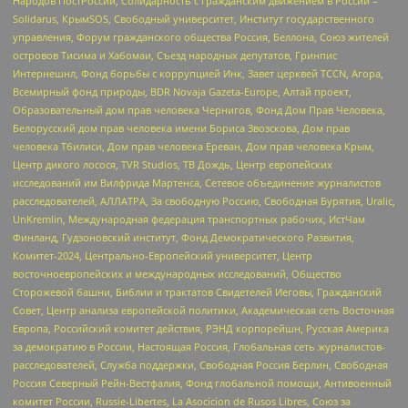
Народов ПостРоссии, Солидарность с гражданским движением в России –
Solidarus, КрымSOS, Свободный университет, Институт государственного
управления, Форум гражданского общества Россия, Беллона, Союз жителей
островов Тисима и Хабомаи, Съезд народных депутатов, Гринпис
Интернешнл, Фонд борьбы с коррупцией Инк, Завет церквей TCCN, Агора,
Всемирный фонд природы, BDR Novaja Gazeta-Europe, Алтай проект,
Образовательный дом прав человека Чернигов, Фонд Дом Прав Человека,
Белорусский дом прав человека имени Бориса Звозскова, Дом прав
человека Тбилиси, Дом прав человека Ереван, Дом прав человека Крым,
Центр дикого лосося, TVR Studios, ТВ Дождь, Центр европейских
исследований им Вилфрида Мартенса, Сетевое объединение журналистов
расследователей, АЛЛАТРА, За свободную Россию, Свободная Бурятия, Uralic,
UnKremlin, Международная федерация транспортных рабочих, ИстЧам
Финланд, Гудзоновский институт, Фонд Демократического Развития,
Комитет-2024, Центрально-Европейский университет, Центр
восточноевропейских и международных исследований, Общество
Сторожевой башни, Библии и трактатов Свидетелей Иеговы, Гражданский
Совет, Центр анализа европейской политики, Академическая сеть Восточная
Европа, Российский комитет действия, РЭНД корпорейшн, Русская Америка
за демократию в России, Настоящая Россия, Глобальная сеть журналистов-
расследователей, Служба поддержки, Свободная Россия Берлин, Свободная
Россия Северный Рейн-Вестфалия, Фонд глобальной помощи, Антивоенный
комитет России, Russie-Libertes, La Asocicion de Rusos Libres, Союз за