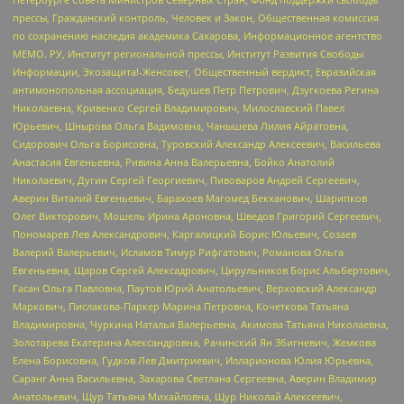
прессы, Гражданский контроль, Человек и Закон, Общественная комиссия
по сохранению наследия академика Сахарова, Информационное агентство
МЕМО. РУ, Институт региональной прессы, Институт Развития Свободы
Информации, Экозащита!-Женсовет, Общественный вердикт, Евразийская
антимонопольная ассоциация, Бедушев Петр Петрович, Дзугкоева Регина
Николаевна, Кривенко Сергей Владимирович, Милославский Павел
Юрьевич, Шнырова Ольга Вадимовна, Чанышева Лилия Айратовна,
Сидорович Ольга Борисовна, Туровский Александр Алексеевич, Васильева
Анастасия Евгеньевна, Ривина Анна Валерьевна, Бойко Анатолий
Николаевич, Дугин Сергей Георгиевич, Пивоваров Андрей Сергеевич,
Аверин Виталий Евгеньевич, Барахоев Магомед Бекханович, Шарипков
Олег Викторович, Мошель Ирина Ароновна, Шведов Григорий Сергеевич,
Пономарев Лев Александрович, Каргалицкий Борис Юльевич, Созаев
Валерий Валерьевич, Исламов Тимур Рифгатович, Романова Ольга
Евгеньевна, Щаров Сергей Алексадрович, Цирульников Борис Альбертович,
Гасан Ольга Павловна, Паутов Юрий Анатольевич, Верховский Александр
Маркович, Пислакова-Паркер Марина Петровна, Кочеткова Татьяна
Владимировна, Чуркина Наталья Валерьевна, Акимова Татьяна Николаевна,
Золотарева Екатерина Александровна, Рачинский Ян Збигневич, Жемкова
Елена Борисовна, Гудков Лев Дмитриевич, Илларионова Юлия Юрьевна,
Саранг Анна Васильевна, Захарова Светлана Сергеевна, Аверин Владимир
Анатольевич, Щур Татьяна Михайловна, Щур Николай Алексеевич,