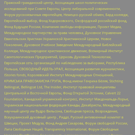
Пражский гражданский центр, Ассоциация школ политических
исследований при Совете Европы, Центр либеральной современности,
Форум русскоязычных европейцев, Немецко-русский обмен, Бард колледж,
Европейский выбор, Фонд Ходорковского, Оксфордский российский фонд,
Фонд Будущее России, Компания свободы информации, Проект Медиа,
Международное партнерство за права человека, Духовное Управление
Евангельских Христиан Украинской Христианской Церкви, Новое
Поколение, Духовное Учебное Заведение Международный Библейский
Колледж, Международное христианское движение, Всемирный Институт
Саентологических Предприятий, Церковь Духовной Технологии,
Европейская сеть организаций по наблюдению за выборами, Республика
Польша, СВОБОДНЫЙ ИДЕЛЬ-УРАЛ, Ассоциация развития журналистики,
IStories fonds, Королевский Институт Международных Отношений,
КРИМСЬКА ПРАВОЗАХИСНА ГРУПА, Фонд имени Генриха Бёлля, Stichting
Bellingcat, Bellingcat Ltd, The Insider, Институт правовой инициативы
Центральной и Восточной Европы, Фонд Открытой Эстонии, Calvert 22
Foundation, Канадский украинский конгресс, Институт Макдональда-Лорье,
Украинская национальная федерация Канады, Декабристы, Международный
научный центр им Вудро Вильсона, Свободная пресса, Возрождение,
Всеукраинский духовный центр , Риддл, Русский антивоенный комитет в
Швеции, Проект Медуза, Фонд Андрея Сахарова, Форум свободной России,
Лига Свободных Наций, Transparеncy International, Форум Свободных