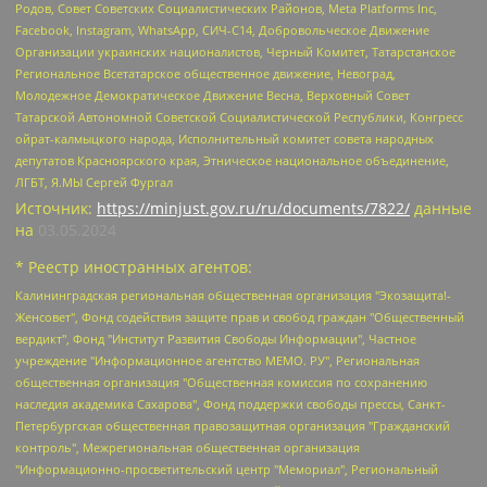
Родов, Совет Советских Социалистических Районов, Meta Platforms Inc,
Facebook, Instagram, WhatsApp, СИЧ-С14, Добровольческое Движение
Организации украинских националистов, Черный Комитет, Татарстанское
Региональное Всетатарское общественное движение, Невоград,
Молодежное Демократическое Движение Весна, Верховный Совет
Татарской Автономной Советской Социалистической Республики, Конгресс
ойрат-калмыцкого народа, Исполнительный комитет совета народных
депутатов Красноярского края, Этническое национальное объединение,
ЛГБТ, Я.МЫ Сергей Фургал
Источник:
https://minjust.gov.ru/ru/documents/7822/
данные
на
03.05.2024
* Реестр иностранных агентов:
Калининградская региональная общественная организация "Экозащита!-Женсовет", Фонд содействия защите прав и свобод граждан "Общественный вердикт", Фонд "Институт Развития Свободы Информации", Частное учреждение "Информационное агентство МЕМО. РУ", Региональная общественная организация "Общественная комиссия по сохранению наследия академика Сахарова", Фонд поддержки свободы прессы, Санкт-Петербургская общественная правозащитная организация "Гражданский контроль", Межрегиональная общественная организация "Информационно-просветительский центр "Мемориал", Региональный Фонд "Центр Защиты Прав Средств Массовой Информации", с 05.12.2023 Фонд "Центр Защиты Прав Средств массовой информации", Региональная общественная благотворительная организация помощи беженцам и мигрантам "Гражданское содействие", Негосударственное образовательное учреждение дополнительного профессионального образования (повышение квалификации) специалистов "АКАДЕМИЯ ПО ПРАВАМ ЧЕЛОВЕКА", Свердловская региональная общественная организация "Сутяжник", Автономная некоммерческая организация "Центр независимых социологических исследований", Союз общественных объединений "Российский исследовательский центр по правам человека", Региональное общественное учреждение научно-информационный центр "МЕМОРИАЛ", Некоммерческая организация "Фонд защиты гласности", Автономная некоммерческая организация "Институт прав человека", Городская общественная организация "Екатеринбургское общество "МЕМОРИАЛ", Городская общественная организация "Рязанское историко-просветительское и правозащитное общество "Мемориал" (Рязанский Мемориал), Челябинский региональный орган общественной самодеятельности – женское общественное объединение "Женщины Евразии", Челябинский региональный орган общественной самодеятельности "Уральская правозащитная группа", Фонд содействия защите здоровья и социальной справедливости имени Андрея Рылькова, Автономная Некоммерческая Организация "Аналитический Центр Юрия Левады", Автономная некоммерческая организация социальной поддержки населения "Проект Апрель", Региональная общественная организация помощи женщинам и детям, находящимся в кризисной ситуации "Информационно-методический центр "Анна", Фонд содействия развитию массовых коммуникаций и правовому просвещению "Так-так-Так", Фонд содействия устойчивому развитию "Серебряная тайга", Свердловский региональный общественный фонд социальных проектов "Новое время", "Idel.Реалии", Кавказ.Реалии, Крым.Реалии, Телеканал Настоящее Время, Татаро-башкирская служба Радио Свобода (Azatliq Radiosi), Радио Свободная Европа/Радио Свобода (PCE/PC), "Сибирь.Реалии", "Фактограф", Благотворительный фонд помощи осужденным и их семьям, Автономная некоммерческая организация "Институт глобализации и социальных движений", Фонд "В защиту прав заключенных", Частное учреждение "Центр поддержки и содействия развитию средств массовой информации", Пензенский региональный общественный благотворительный фонд "Гражданский союз", "Север.Реалии", Некоммерческая организация Фонд "Правовая инициатива", Общество с ограниченной ответственностью "Радио Свободная Европа/Радио Свобода", Чешское информационное агентство "MEDIUM-ORIENT", Красноярская региональная общественная организация "Мы против СПИДа", Камалягин Денис Николаевич, Маркелов Сергей Евгеньевич, Пономарев Лев Александрович, Савицкая Людмила Алексеевна, Автономная некоммерческая организация "Центр по работе с проблемой насилия "НАСИЛИЮ.НЕТ", Межрегиональный профессиональный союз работников здравоохранения "Альянс врачей", Юридическое лицо, зарегистрированное в Латвийской Республике, SIA "Medusa Project" (регистрационный номер 40103797863, дата регистрации 10.06.2014), Некоммерческая организация "Фонд по борьбе с коррупцией", Автономная некоммерческая организация "Институт права и публичной политики", Баданин Роман Сергеевич, Гликин Максим Александрович, Железнова Мария Михайловна, Лукьянова Юлия Сергеевна, Маетная Елизавета Витальевна, Маняхин Петр Борисович, Чуракова Ольга Владимировна, Ярош Юлия Петровна, Юридическое лицо "The Insider SIA", зарегистрированное в Риге, Латвийская Республика (дата регистрации 26.06.2015), являющееся администратором доменного имени интернет-издания "The Insider SIA", https://theins.ru, Постернак Алексей Евгеньевич, Рубин Михаил Аркадьевич, Анин Роман Александрович, Юридическое лицо Istories fonds, зарегистрированное в Латвийской Республике (регистрационный номер 50008295751, дата регистрации 24.02.2020), Великовский Дмитрий Александрович, Долинина Ирина Николаевна, Мароховская Алеся Алексеевна, Шлейнов Роман Юрьевич, Шмагун Олеся Валентиновна, Общество с ограниченной ответственностью "Альтаир 2021", Общество с ограниченной ответственностью "Вега 2021", Общество с ограниченной ответственностью "Главный редактор 2021", Общество с ограниченной ответственностью "Ромашки монолит", Важенков Артем Валерьевич, Ивановская областная общественная организация "Центр гендерных исследований", Гурман Юрий Альбертович, Медиапроект "ОВД-Инфо", Егоров Владимир Владимирович, Жилинский Владимир Александрович, Общество с ограниченной ответственностью "ЗП", Иванова София Юрьевна, Карезина Инна Павловна, Кильтау Екатерина Викторовна, Петров Алексей Викторович, Пискунов Сергей Евгеньевич, Смирнов Сергей Сергеевич, Тихонов Михаил Сергеевич, Общество с ограниченной ответственностью "ЖУРНАЛИСТ-ИНОСТРАННЫЙ АГЕНТ", Арапова Галина Юрьевна, Вольтская Татьяна Анатольевна, Американская компания "Mason G.E.S. Anonymous Foundation" (США), являющаяся владельцем интернет-издания https://mnews.world/, Компания "Stichting Bellingcat", зарегистрированная в Нидерландах (дата регистрации 11.07.2018), Захаров Андрей Вячеславович, Клепиковская Екатерина Дмитриевна, Общество с ограниченной ответственностью "МЕМО", Перл Роман Александрович, Симонов Евгений Алексеевич, Соловьева Елена Анатольевна, Сотников Даниил Владимирович, Сурначева Елизавета Дмитриевна, Автономная некоммерческая организация по защите прав человека и информированию населения "Якутия – Наше Мнение", Общество с ограниченной ответственностью "Москоу диджитал медиа", с 26.01.2023 Общество с ограниченной ответственностью "Чайка Белые сады", Ветошкина Валерия Валерьевна, Заговора Максим Александрович, Межрегиональное общественное движение "Российская ЛГБТ - сеть", Оленичев Максим Владимирович, Павлов Иван Юрьевич, Скворцова Елена Сергеевна, Общество с ограниченной ответственностью "Как бы инагент", Кочетков Игорь Викторович, Общество с ограниченной ответственностью "Честные выборы", Еланчик Олег Александрович, Общество с ограниченной ответственностью "Нобелевский призыв", Гималова Регина Эмилевна, Григорьев Андрей Валерьевич, Григорьева Алина Александровна, Ассоциация по содействию защите прав призывников, альтернативнослужащих и военнослужащих "Правозащитная группа "Гражданин.Армия.Право", Хисамова Регина Фаритовна, Автономная некоммерческая организация по реализации социально-правовых программ "Лилит", Дальневосточное общественное движение "Маяк", Санкт-Петербургская ЛГБТ-инициативная группа "Выход", Инициативная группа ЛГБТ+ "Реверс", Алексеев Андрей Викторович, Бекбулатова Таисия Львовна, Беляев Иван Михайлович, Владыкина Елена Сергеевна, Гельман Марат Александрович, Никульшина Вероника Юрьевна, Толоконникова Надежда Андреевна, Шендерович Виктор Анатольевич, Общество с ограниченной ответственностью "Данное сообщение", Общество с ограниченной ответственностью Издательский дом "Новая глава", Айнбиндер Александра Александровна, Московский комьюнити-центр для ЛГБТ+инициатив, Благотворительный фонд развития филантропии, Deutsche Welle (Германия, Kurt-Schumacher-Strasse 3, 53113 Bonn), Борзунова Мария Михайловна, Воробьев Виктор Викторович, Голубева Анна Львовна, Константинова Алла Михайловна, Малкова Ирина Владимировна, Мурадов Мурад Абдулгалимович, Осетинская Елизавета Николаевна, Понасенков Евгений Николаевич, Ганапольский Матвей Юрьевич, Киселев Евгений Алексеевич, Борухович Ирина Григорьевна, Дремин Иван Тимофеевич, Дубровский Дмитрий Викторович, Красноярская региональная общественная организация поддержки и развития альтернативных образовательных технологий и межкультурных коммуникаций "ИНТЕРРА", Маяковская Екатерина Алексеевна, Фейгин Марк Захарович, Филимонов Андрей Викторович, Дзугкоева Регина Николаевна, Доброхотов Роман Александрович, Дудь Юрий Александрович, Елкин Сергей Владимирович, Кругликов Кирилл Игоревич, Сабунаева Мария Леонидовна, Семенов Алексей Владимирович, Шаинян Карен Багратович, Шульман Екатерина Михайловна, Асафьев Артур Валерьевич, Вахштайн Виктор Семенович, Венедиктов Алексей Алексеевич, Лушникова Екатерина Евгеньевна, Волков Леонид Михайлович, Невзоров Александр Глебович, Пархоменко Сергей Борисович, Сироткин Ярослав Николаевич, Кара-Мурза Владимир Владимирович, Баранова Наталья Владимировна, Гозман Леонид Яковлевич, Кагарлицкий Борис Юльевич, Климарев Михаил Валерьевич, Милов Владимир Станиславович, Автономная некоммерческая организация Краснодарский центр современного искусства "Типография", Моргенштерн Алишер Тагирович, Соболь Любовь Эдуардовна, Общество с ограниченной ответственностью "ЛИЗА НОРМ", Каспаров Гарри Кимович, Ходорковский Михаил Борисович, Общество с ограниченной ответственностью "Апрельские тезисы", Данилович Ирина Брониславовна, Кашин Олег Владимирович, Петров Николай Владимирович, Пивоваров Алексей Владимирович, Соколов Михаил Владимирович, Цветкова Юлия Владимировна, Чичваркин Евгений Александрович, Комитет против пыток/Команда против пыток, Общество с ограниченной ответственностью "Первый научный", Общество с ограниченной ответственностью "Вертолет и ко", Белоцерковская Вероника Борисовна, Кац Максим Евгеньевич, Лазарева Татьяна Юрьевна, Шаведдинов Руслан Табризович, Яшин Илья Валерьевич, Общество с ограниченной ответственностью "Иноагент ААВ", Алешковский Дмитрий Петрович, Альбац Евгения Марковна, Быков Дмитрий Львович, Галямина Юлия Евгеньевна, Лойко Сергей Леонидович, Мартынов Кирилл Константинович, Медведев Сергей Александрович, Крашенинников Федор Геннадиевич, Гордеева Катерина Вл