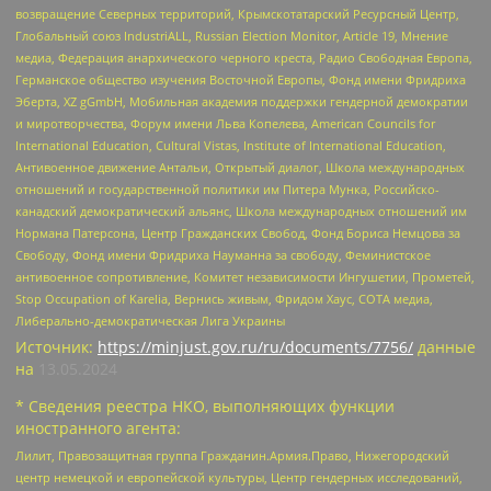
возвращение Северных территорий, Крымскотатарский Ресурсный Центр,
Глобальный союз IndustriALL, Russian Election Monitor, Article 19, Мнение
медиа, Федерация анархического черного креста, Радио Свободная Европа,
Германское общество изучения Восточной Европы, Фонд имени Фридриха
Эберта, XZ gGmbH, Мобильная академия поддержки гендерной демократии
и миротворчества, Форум имени Льва Копелева, American Councils for
International Education, Cultural Vistas, Institute of International Education,
Антивоенное движение Антальи, Открытый диалог, Школа международных
отношений и государственной политики им Питера Мунка, Российско-
канадский демократический альянс, Школа международных отношений им
Нормана Патерсона, Центр Гражданских Свобод, Фонд Бориса Немцова за
Свободу, Фонд имени Фридриха Науманна за свободу, Феминистское
антивоенное сопротивление, Комитет независимости Ингушетии, Прометей,
Stop Occupation of Karelia, Вернись живым, Фридом Хаус, СОТА медиа,
Либерально-демократическая Лига Украины
Источник:
https://minjust.gov.ru/ru/documents/7756/
данные
на
13.05.2024
* Сведения реестра НКО, выполняющих функции
иностранного агента:
Лилит, Правозащитная группа Гражданин.Армия.Право, Нижегородский
центр немецкой и европейской культуры, Центр гендерных исследований,