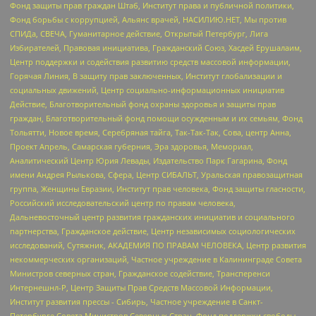
Фонд защиты прав граждан Штаб, Институт права и публичной политики,
Фонд борьбы с коррупцией, Альянс врачей, НАСИЛИЮ.НЕТ, Мы против
СПИДа, СВЕЧА, Гуманитарное действие, Открытый Петербург, Лига
Избирателей, Правовая инициатива, Гражданский Союз, Хасдей Ерушалаим,
Центр поддержки и содействия развитию средств массовой информации,
Горячая Линия, В защиту прав заключенных, Институт глобализации и
социальных движений, Центр социально-информационных инициатив
Действие, Благотворительный фонд охраны здоровья и защиты прав
граждан, Благотворительный фонд помощи осужденным и их семьям, Фонд
Тольятти, Новое время, Серебряная тайга, Так-Так-Так, Сова, центр Анна,
Проект Апрель, Самарская губерния, Эра здоровья, Мемориал,
Аналитический Центр Юрия Левады, Издательство Парк Гагарина, Фонд
имени Андрея Рылькова, Сфера, Центр СИБАЛЬТ, Уральская правозащитная
группа, Женщины Евразии, Институт прав человека, Фонд защиты гласности,
Российский исследовательский центр по правам человека,
Дальневосточный центр развития гражданских инициатив и социального
партнерства, Гражданское действие, Центр независимых социологических
исследований, Сутяжник, АКАДЕМИЯ ПО ПРАВАМ ЧЕЛОВЕКА, Центр развития
некоммерческих организаций, Частное учреждение в Калининграде Совета
Министров северных стран, Гражданское содействие, Трансперенси
Интернешнл-Р, Центр Защиты Прав Средств Массовой Информации,
Институт развития прессы - Сибирь, Частное учреждение в Санкт-
Петербурге Совета Министров Северных Стран, Фонд поддержки свободы