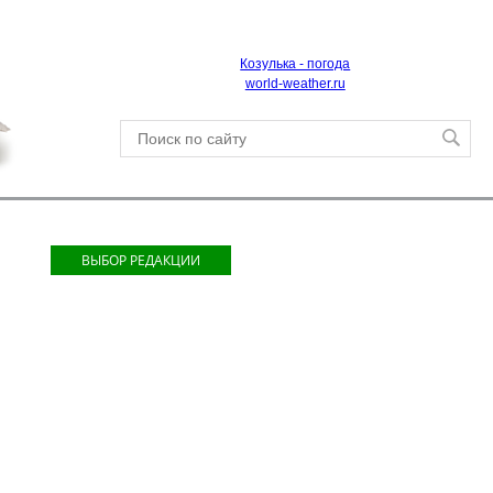
Козулька - погода
world-weather.ru
ВЫБОР РЕДАКЦИИ