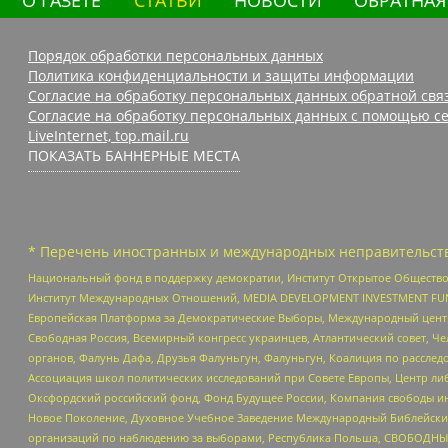
О ГАЗЕТЕ
СТАТЬИ
НОВОСТИ
ОБРАТНАЯ
Порядок обработки персональных данных
Политика конфиденциальности и защиты информации
Согласие на обработку персональных данных обратной свя
Согласие на обработку персональных данных с помощью се
LiveInternet, top.mail.ru
ПОКАЗАТЬ БАННЕРНЫЕ МЕСТА
* Перечень иностранных и международных неправительств
Национальный фонд в поддержку демократии, Институт Открытое Общество
Институт Международных Отношений, MEDIA DEVELOPMENT INVESTMENT FUND,
Европейская Платформа за Демократические Выборы, Международный цент
Свободная Россия, Всемирный конгресс украинцев, Атлантический совет, Ч
органов, Фалунь Дафа, Друзья Фалуньгун, Фалуньгун, Коалиция по рассле
Ассоциация школ политических исследований при Совете Европы, Центр ли
Оксфордский российский фонд, Фонд Будущее России, Компания свободы ин
Новое Поколение, Духовное Учебное Заведение Международный Библейский
организаций по наблюдению за выборами, Республика Польша, СВОБОДНЫЙ