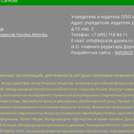
 СВЯЗЬ
Учредитель и издатель ООО 
Адрес учредителя, издателя, р
зи
д.13, кор. 2
рвисов Yandex.Metrika,
Телефон: +7 (495) 718-84-11
E-mail: info@kozulsk-gazeta.ru
И.О. главного редактора Доро
Разработчик сайта –
INFOROS
енных организаций, деятельность которых признана нежелате
 Фонд Содействия, Фонд Открытое общество, Американо-российский фонд по э
 Международный Республиканский Институт, Открытая Россия, Институт совре
р электоральных исследований, Германский фонд Маршалла Соединенных Штатов
еловек в беде, Европейский фонд за демократию, Джеймстаунский фонд, Прожект
дованию преследования в отношении Фалуньгун в Китае, Всемирная организация 
беральной современности, Форум русскоязычных европейцев, Немецко-русский о
формации, Проект Медиа, Международное партнерство за права человека, Духов
 Колледж, Международное христианское движение, Всемирный Институт Саентол
 ИДЕЛЬ-УРАЛ, Ассоциация развития журналистики, IStories fonds, Королевск