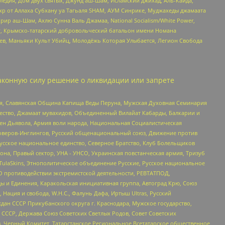
едия, Дом двух святых, Джунд аш-Шам, Исламский джихад, Аль-Каида,
жр от Аллаха Субхану уа Тагьаля SHAM, АУМ Синрике, Муджахеды джамаата
рир аш-Шам, Ахлю Сунна Валь Джамаа, National Socialism/White Power,
рг, Крымско-татарский добровольческий батальон имени Номана
оев, Маньяки Культ Убийц, Молодёжь Которая Улыбается, Легион Свобода
аконную силу решение о ликвидации или запрете
ья, Славянская Община Капища Веды Перуна, Мужская Духовная Семинария
щество, Джамаат мувахидов, Объединенный Вилайат Кабарды, Балкарии и
ден Дьявола, Армия воли народа, Национальная Социалистическая
роверов-Инглингов, Русский общенациональный союз, Движение против
усское национальное единство, Северное Братство, Клуб Болельщиков
а, Правый сектор, УНА - УНСО, Украинская повстанческая армия, Тризуб
 TulaSkins, Этнополитическое объединение Русские, Русское национальное
О противодействии экстремистской деятельности, РЕВТАТПОД,
ы и Единения, Каракольская инициативная группа, Автоград Крю, Союз
 Нация и свобода, W.H.С., Фалунь Дафа, Иртыш Ultras, Русский
ан СССР Прикубанского округа г. Краснодара, Мужское государство,
СССР, Держава Союз Советских Светлых Родов, Совет Советских
в, Черный Комитет, Татарстанское Региональное Всетатарское общественное