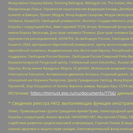
Фонд имени Генриха Бёлля, Stichting Bellingcat, Bellingcat Ltd, The Inside
Макдональда-Лорье, Украинская национальная федерация Канады, Декабрис
комитет в Швеции, Проект Медуза, Фонд Андрея Сахарова, Форум свободной 
Solidarus, КрымSOS, Свободный университет, Институт государственного у
борьбы с коррупцией Инк, Завет церквей TCCN, Агора, Всемирный фонд при
имени Бориса Звозскова, Дом прав человека Тбилиси, Дом прав человека Ер
журналистов расследователей, АЛЛАТРА, За свободную Россию, Свободная Б
Комитет-2024, Центрально-Европейский университет, Центр восточноевроп
европейской политики, Академическая сеть Восточная Европа, Российский к
поддержки, Свободная Россия Берлин, Свободная Россия Северный Рейн-Вест
Крымскотатарский Ресурсный Центр, Глобальный союз IndustriALL, Russian E
Европы, Фонд имени Фридриха Эберта, XZ gGmbH, Мобильная академия поддержк
International Education, Антивоенное движение Антальи, Открытый диало
отношений им Нормана Патерсона, Центр Гражданских Свобод, Фонд Бориса
Прометей, Stop Occupation of Karelia, Вернись живым, Фридом Хаус, СОТА 
Источник:
https://minjust.gov.ru/ru/documents/7756/
данные
* Сведения реестра НКО, выполняющих функции иностранн
Лилит, Правозащитная группа Гражданин.Армия.Право, Нижегородский цент
борьбы с коррупцией, Альянс врачей, НАСИЛИЮ.НЕТ, Мы против СПИДа, СВЕ
содействия развитию средств массовой информации, Горячая Линия, В защ
охраны здоровья и защиты прав граждан, Благотворительный фонд помощи ос