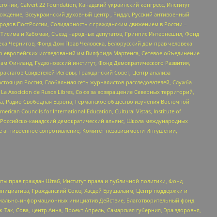
стонии, Calvert 22 Foundation, Канадский украинский конгресс, Институт
ждение, Всеукраинский духовный центр , Риддл, Русский антивоенный
ародов ПостРоссии, Солидарность с гражданским движением в России –
в Тисима и Хабомаи, Съезд народных депутатов, Гринпис Интернешнл, Фонд
ека Чернигов, Фонд Дом Прав Человека, Белорусский дом прав человека
нтр европейских исследований им Вилфрида Мартенса, Сетевое объединение
Чам Финланд, Гудзоновский институт, Фонд Демократического Развития,
актатов Свидетелей Иеговы, Гражданский Совет, Центр анализа
астоящая Россия, Глобальная сеть журналистов-расследователей, Служба
a Asocicion de Rusos Libres, Союз за возвращение Северных территорий,
еста, Радио Свободная Европа, Германское общество изучения Восточной
ouncils for International Education, Cultural Vistas, Institute of
, Российско-канадский демократический альянс, Школа международных
е антивоенное сопротивление, Комитет независимости Ингушетии,
ты прав граждан Штаб, Институт права и публичной политики, Фонд
инициатива, Гражданский Союз, Хасдей Ерушалаим, Центр поддержки и
социально-информационных инициатив Действие, Благотворительный фонд
Так, Сова, центр Анна, Проект Апрель, Самарская губерния, Эра здоровья,