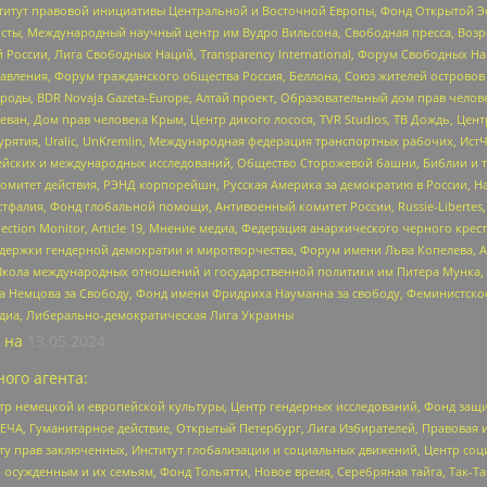
r, Институт правовой инициативы Центральной и Восточной Европы, Фонд Открытой Э
ты, Международный научный центр им Вудро Вильсона, Свободная пресса, Возро
России, Лига Свободных Наций, Transparеncy International, Форум Свободных Н
правления, Форум гражданского общества Россия, Беллона, Союз жителей острово
роды, BDR Novaja Gazeta-Europe, Алтай проект, Образовательный дом прав челов
еван, Дом прав человека Крым, Центр дикого лосося, TVR Studios, ТВ Дождь, Це
урятия, Uralic, UnKremlin, Международная федерация транспортных рабочих, Ист
ейских и международных исследований, Общество Сторожевой башни, Библии и тр
омитет действия, РЭНД корпорейшн, Русская Америка за демократию в России, Н
фалия, Фонд глобальной помощи, Антивоенный комитет России, Russie-Libertes, L
lection Monitor, Article 19, Мнение медиа, Федерация анархического черного кр
и гендерной демократии и миротворчества, Форум имени Льва Копелева, American C
г, Школа международных отношений и государственной политики им Питера Мунка
 Немцова за Свободу, Фонд имени Фридриха Науманна за свободу, Феминистско
медиа, Либерально-демократическая Лига Украины
 на
13.05.2024
ого агента:
р немецкой и европейской культуры, Центр гендерных исследований, Фонд защи
ЧА, Гуманитарное действие, Открытый Петербург, Лига Избирателей, Правовая 
иту прав заключенных, Институт глобализации и социальных движений, Центр 
ужденным и их семьям, Фонд Тольятти, Новое время, Серебряная тайга, Так-Так-