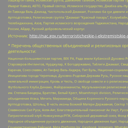
Лашкар-И-Тайба, Исламская группа, Движение Талибан, Исламская партия Т
Имарат Кавказ, АБТО, Правый сектор, Исламское государство, Джабха аль-
Ат-Тавхида Валь-Джихад, Чистопольский Джамаат, Рохнамо ба суи давлати и
Артподготовка, Религиозная группа “Джамаат “Красный пахарь”, Колумбайн
Челебиджихана, Азов, Партия исламского возрождения Таджикистана, Народ
России, Айдар, Русский добровольческий корпус
Источник:
http://nac.gov.ru/terroristicheskie-i-ekstremistskie-
* Перечень общественных объединений и религиозных орг
деятельности:
Национал-большевистская партия, ВЕК РА, Рада земли Кубанской Духовно
Староверов-Инглингов, Нурджулар, К Богодержавию, Таблиги Джамаат, Сви
Карачая, Союз славян, Ат-Такфир Валь-Хиджра, Пит Буль, Национал-социал
Инициатива города Череповца, Духовно-Родовая Держава Русь, Русское н
нелегальной иммиграции, Кровь и Честь, О свободе совести и о религиоз
Футбольного Клуба Динамо, Файзрахманисты, Мусульманская религиозная о
им. Степана Бандеры, Братство, Белый Крест, Misanthropic division, Рели
объединение Атака, Мечеть Мирмамеда, Община Коренного Русского народа
Артподготовка, Штольц, В честь иконы Божией Матери Державная, Сектор 1
Славянских Сил Руси, Алля-Аят, Благотворительный пансионат Ак Умут, Русск
Патриотический клуб-Новокузнецк/РПК, Сибирский державный союз, Фонд б
Народное объединение русского движения, Народное движение Адат, Народ
Социалистических Районов, Meta Platforms Inc, Facebook, Instagram, Wha