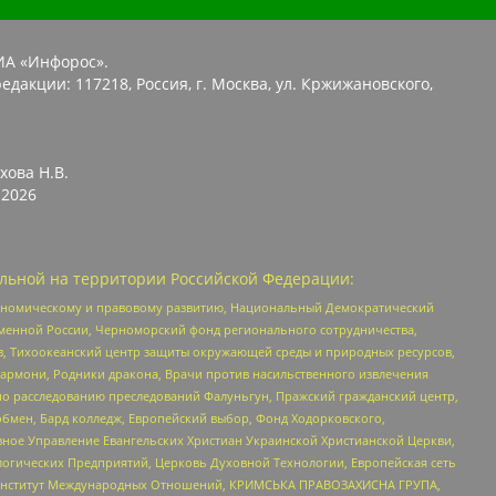
ИА «Инфорос».
едакции: 117218, Россия, г. Москва, ул. Кржижановского,
хова Н.В.
2026
льной на территории Российской Федерации:
кономическому и правовому развитию, Национальный Демократический
менной России, Черноморский фонд регионального сотрудничества,
, Тихоокеанский центр защиты окружающей среды и природных ресурсов,
 Хармони, Родники дракона, Врачи против насильственного извлечения
по расследованию преследований Фалуньгун, Пражский гражданский центр,
бмен, Бард колледж, Европейский выбор, Фонд Ходорковского,
ное Управление Евангельских Христиан Украинской Христианской Церкви,
огических Предприятий, Церковь Духовной Технологии, Европейская сеть
ий Институт Международных Отношений, КРИМСЬКА ПРАВОЗАХИСНА ГРУПА,