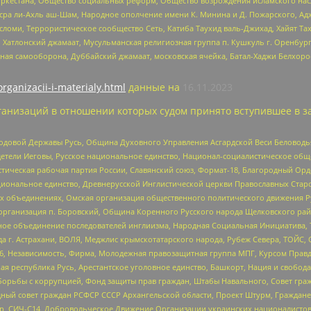
уркестана, Общество социальных реформ, Общество возрождения исламского насл
Нусра ли-Ахль аш-Шам, Народное ополчение имени К. Минина и Д. Пожарского, Ад
сломи, Террористическое сообщество Сеть, Катиба Таухид валь-Джихад, Хайят Тах
, Хатлонский джамаат, Мусульманская религиозная группа п. Кушкуль г. Оренбу
ная самооборона, Дуббайский джамаат, московская ячейка, Батал-Хаджи Белхор
organizacii-i-materialy.html
данные на
16.11.2023
анизаций в отношении которых судом принято вступившее в з
 Родовой Державы Русь, Община Духовного Управления Асгардской Веси Беловод
детели Иеговы, Русское национальное единство, Национал-социалистическое об
истическая рабочая партия России, Славянский союз, Формат-18, Благородный Ор
ациональное единство, Древнерусской Инглистической церкви Православных Ста
ных объединениях, Омская организация общественного политического движения Р
рганизация п. Боровский, Община Коренного Русского народа Щелковского район
гиозное объединение последователей инглиизма, Народная Социальная Инициатива,
 г. Астрахани, ВОЛЯ, Меджлис крымскотатарского народа, Рубеж Севера, ТОЙС, 
6, Независимость, Фирма, Молодежная правозащитная группа МПГ, Курсом Правд
ая республика Русь, Арестантское уголовное единство, Башкорт, Нация и свобода,
орьбы с коррупцией, Фонд защиты прав граждан, Штабы Навального, Совет гражд
ный совет граждан РСФСР СССР Архангельской области, Проект Штурм, Граждане 
tsApp, СИЧ-С14, Добровольческое Движение Организации украинских националисто