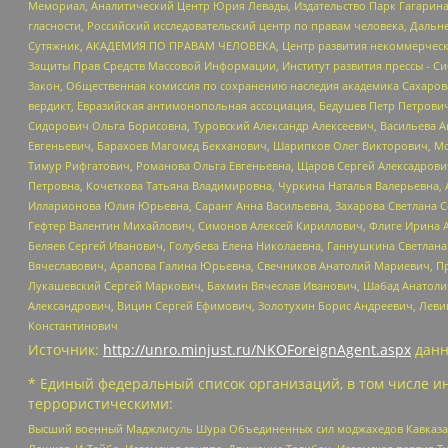
Мемориал, Аналитический Центр Юрия Левады, Издательство Парк Гагарина
гласности, Российский исследовательский центр по правам человека, Даль
Сутяжник, АКАДЕМИЯ ПО ПРАВАМ ЧЕЛОВЕКА, Центр развития некоммерческих
Защиты Прав Средств Массовой Информации, Институт развития прессы - Си
Закон, Общественная комиссия по сохранению наследия академика Сахаров
вердикт, Евразийская антимонопольная ассоциация, Бедушев Петр Петрови
Сидорович Ольга Борисовна, Туровский Александр Алексеевич, Васильева А
Евгеньевич, Барахоев Магомед Бекханович, Шарипков Олег Викторович, М
Тимур Рифгатович, Романова Ольга Евгеньевна, Щаров Сергей Алексадрови
Петровна, Кочеткова Татьяна Владимировна, Чуркина Наталья Валерьевна, 
Илларионова Юлия Юрьевна, Саранг Анна Васильевна, Захарова Светлана 
Гефтер Валентин Михайлович, Симонов Алексей Кириллович, Флиге Ирина 
Беляев Сергей Иванович, Голубева Елена Николаевна, Ганнушкина Светлана
Вячеславович, Арапова Галина Юрьевна, Свечников Анатолий Мариевич, П
Лукашевский Сергей Маркович, Бахмин Вячеслав Иванович, Шабад Анатоли
Александрович, Вицин Сергей Ефимович, Золотухин Борис Андреевич, Леви
Константинович
Источник:
http://unro.minjust.ru/NKOForeignAgent.aspx
данн
* Единый федеральный список организаций, в том числе и
террористическими:
Высший военный Маджлисуль Шура Объединенных сил моджахедов Кавказа, Ко