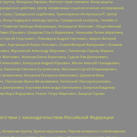
я группа, Женщины Евразии, Институт прав человека, Фонд защиты
Гражданское действие, Центр независимых социологических исследований,
стран, Гражданское содействие, Трансперенси Интернешнл-Р, Центр
н, Фонд поддержки свободы прессы, Гражданский контроль, Человек и
тут Развития Свободы Информации, Экозащита!-Женсовет, Общественный
й Павел Юрьевич, Шнырова Ольга Вадимовна, Чанышева Лилия Айратовна,
ин Сергей Георгиевич, Пивоваров Андрей Сергеевич, Аверин Виталий
вич, Каргалицкий Борис Юльевич, Созаев Валерий Валерьевич, Исламов
льевич, Верховский Александр Маркович, Пислакова-Паркер Марина
н Збигневич, Жемкова Елена Борисовна, Гудков Лев Дмитриевич,
й Алексеевич, Блинушов Андрей Юрьевич, Мосин Алексей Геннадьевич,
а, Баженова Светлана Куприяновна, Максимов Сергей Владимирович,
а Залмановна, Кокорина Екатерина Алексеевна, Шуманов Илья
ч, Протасова Ирина Вячеславовна, Литинский Леонид Борисович,
а Дмитриевна, Королева Александра Евгеньевна, Смирнов Владимир
ова Мара Федоровна, Резник Генри Маркович, Захаров Герман
етствии с законодательством Российской Федерации
 Исламская группа, Братья-мусульмане, Партия исламского освобождения,