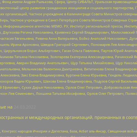
, Фонд имени Андрея Рылькова, Сфера, Центр СИБАЛЬТ, Уральская правозащитна
невосточный центр развития гражданских инициатив и социального партнерства, 
 организаций, Частное учреждение в Калининграде Совета Министров северных 
бирь, Частное учреждение в Санкт-Петербурге Совета Министров Северных Стра
а, Информационное агентство МЕМО. РУ, Институт региональной прессы, Инсти
ч, Дзугкоева Регина Николаевна, Кривенко Сергей Владимирович, Милославски
настасия Евгеньевна, Ривина Анна Валерьевна, Бойко Анатолий Николаевич, Дуг
ошель Ирина Ароновна, Шведов Григорий Сергеевич, Пономарев Лев Александро
ч, Цирульников Борис Альбертович, Гасан Ольга Павловна, Паутов Юрий Анато
Акимова Татьяна Николаевна, Золотарева Екатерина Александровна, Рачинский Я
Сергеевна, Аверин Владимир Анатольевич, Щур Татьяна Михайловна, Щур Никола
Анатольевна, Мельникова Валентина Дмитриевна, Вититинова Елена Владимировн
 Алексеевна, Закс Елена Владимировна, Буртина Елена Юрьевна, Гендель Людмил
рохоров Вадим Юрьевич, Шахова Елена Владимировна, Подузов Сергей Васильеви
й Ефимович, Сухих Дарья Николаевна, Орлов Олег Петрович, Добровольская Анн
нсон Лев Семенович, Локшина Татьяна Иосифовна, Орлов Олег Петрович, Поляк
ые на
24.03.2022
ностранных и международных организаций, признанных в соотв
нгресс народов Ичкерии и Дагестана, База, Асбат аль-Ансар, Священная война,